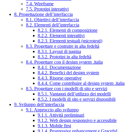
7.4. Wireframe
7.5. Prototipi interattivi
8. Progettazione dell’interfaccia
8.1. Obiettivi dell’interfaccia
8.2. Elementi dell’interfaccia
8.2.1. Elementi di composizione
8.2.2. Elementi interattivi
8.2.3. Elementi testuali (microtesti)
8.3. Progettare e costruire in alta fedeltà
8.3.1. Layout di pagina
8.3.2. Prototipi in alta fedeltà
8.4. Progettare con il design system .italia
8.4.1. Documentazione
8.4.2. Benefici del design system
8.4.3. Risorse operative
8.4.4. Come contribuire al design system .italia
8.5. Progettare con i modelli di sito e servizi
8.5.1. Vantaggi dell’utilizzo dei modelli
8.5.2. I modelli di sito e servizi disponibili
9. Sviluppo dell’interfaccia
9.1. Approccio allo sviluppo
9.1.1. Attività preliminari
9.1.2. Web design responsivo e accessibile
9.1.3. Mobile first
9.1.4. Progressive enhancement e Graceful