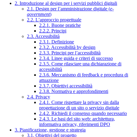
2. Introduzione al design per i servizi pubblici digitali
2.1. Design per l’amministrazione digitale (
e-
government
)
2.2. L’approccio progettuale
2.2.1. Buone pratiche
2.2.2. Principi
2.3. Accessibilità
2.3.1. Definizione
2.3.2. Accessibilità by design
2.3.3. Principi per l’accessibilità
2.3.4. Linee guida e criteri di successo
2.3.5. Come rilasciare una dichiarazione di
accessibilità
2.3.6. Meccanismo di feedback e procedura di
attuazione
2.3.7. Obiettivi accessibilità
2.3.8. Normativa e approfondimenti
2.4. Privacy
2.4.1. Come rispettare la privacy sin dalla
progettazione di un sito o servizio digitale
2.4.2. Richiedi il consenso quando necessario
2.4.3. Le basi del sito web: architettura,
informativa privacy, riferimenti DPO
3. Pianificazione, gestione e strategia
3.1. Obiettivi del progetto