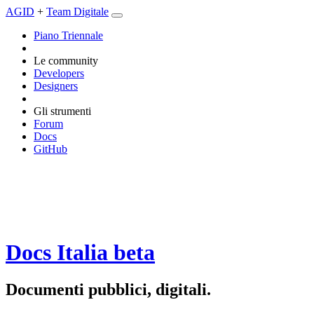
AGID
+
Team Digitale
Piano Triennale
Le community
Developers
Designers
Gli strumenti
Forum
Docs
GitHub
Docs Italia
beta
Documenti pubblici, digitali.