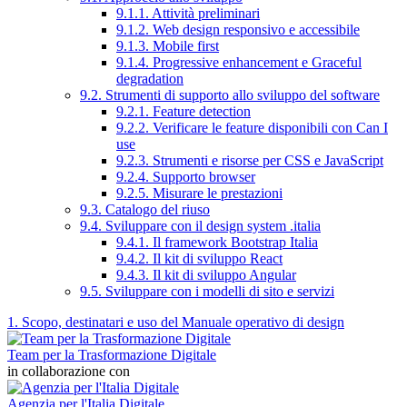
9.1.1. Attività preliminari
9.1.2. Web design responsivo e accessibile
9.1.3. Mobile first
9.1.4. Progressive enhancement e Graceful
degradation
9.2. Strumenti di supporto allo sviluppo del software
9.2.1. Feature detection
9.2.2. Verificare le feature disponibili con Can I
use
9.2.3. Strumenti e risorse per CSS e JavaScript
9.2.4. Supporto browser
9.2.5. Misurare le prestazioni
9.3. Catalogo del riuso
9.4. Sviluppare con il design system .italia
9.4.1. Il framework Bootstrap Italia
9.4.2. Il kit di sviluppo React
9.4.3. Il kit di sviluppo Angular
9.5. Sviluppare con i modelli di sito e servizi
1. Scopo, destinatari e uso del Manuale operativo di design
Team per la Trasformazione Digitale
in collaborazione con
Agenzia per l'Italia Digitale