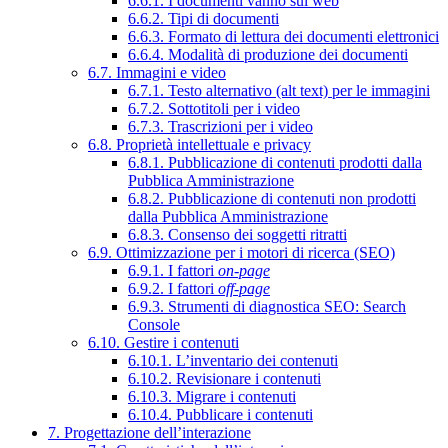
6.6.1. I documenti vanno sul web
6.6.2. Tipi di documenti
6.6.3. Formato di lettura dei documenti elettronici
6.6.4. Modalità di produzione dei documenti
6.7. Immagini e video
6.7.1. Testo alternativo (alt text) per le immagini
6.7.2. Sottotitoli per i video
6.7.3. Trascrizioni per i video
6.8. Proprietà intellettuale e privacy
6.8.1. Pubblicazione di contenuti prodotti dalla
Pubblica Amministrazione
6.8.2. Pubblicazione di contenuti non prodotti
dalla Pubblica Amministrazione
6.8.3. Consenso dei soggetti ritratti
6.9. Ottimizzazione per i motori di ricerca (SEO)
6.9.1. I fattori
on-page
6.9.2. I fattori
off-page
6.9.3. Strumenti di diagnostica SEO: Search
Console
6.10. Gestire i contenuti
6.10.1. L’inventario dei contenuti
6.10.2. Revisionare i contenuti
6.10.3. Migrare i contenuti
6.10.4. Pubblicare i contenuti
7. Progettazione dell’interazione