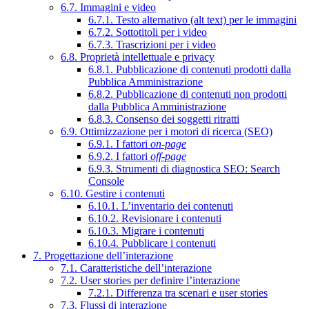
6.7. Immagini e video
6.7.1. Testo alternativo (alt text) per le immagini
6.7.2. Sottotitoli per i video
6.7.3. Trascrizioni per i video
6.8. Proprietà intellettuale e privacy
6.8.1. Pubblicazione di contenuti prodotti dalla
Pubblica Amministrazione
6.8.2. Pubblicazione di contenuti non prodotti
dalla Pubblica Amministrazione
6.8.3. Consenso dei soggetti ritratti
6.9. Ottimizzazione per i motori di ricerca (SEO)
6.9.1. I fattori
on-page
6.9.2. I fattori
off-page
6.9.3. Strumenti di diagnostica SEO: Search
Console
6.10. Gestire i contenuti
6.10.1. L’inventario dei contenuti
6.10.2. Revisionare i contenuti
6.10.3. Migrare i contenuti
6.10.4. Pubblicare i contenuti
7. Progettazione dell’interazione
7.1. Caratteristiche dell’interazione
7.2. User stories per definire l’interazione
7.2.1. Differenza tra scenari e user stories
7.3. Flussi di interazione