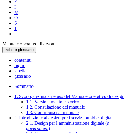
E
I
M
O
S
T
U
Manuale operativo di design
indici e glossario
contenuti
figure
tabelle
glossario
Sommario
1. Scopo, destinatari e uso del Manuale operativo di design
1.1. Versionamento e storico
1.2. Consultazione del manuale
1.3. Contribuisci al manuale
2. Introduzione al design per i servizi pubblici digitali
2.1. Design per l’amministrazione digitale (
e-
government
)