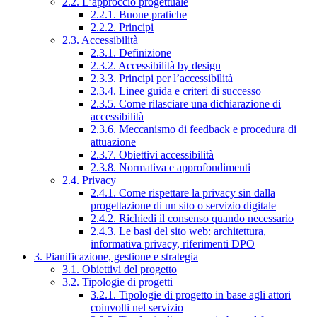
2.2. L’approccio progettuale
2.2.1. Buone pratiche
2.2.2. Principi
2.3. Accessibilità
2.3.1. Definizione
2.3.2. Accessibilità by design
2.3.3. Principi per l’accessibilità
2.3.4. Linee guida e criteri di successo
2.3.5. Come rilasciare una dichiarazione di
accessibilità
2.3.6. Meccanismo di feedback e procedura di
attuazione
2.3.7. Obiettivi accessibilità
2.3.8. Normativa e approfondimenti
2.4. Privacy
2.4.1. Come rispettare la privacy sin dalla
progettazione di un sito o servizio digitale
2.4.2. Richiedi il consenso quando necessario
2.4.3. Le basi del sito web: architettura,
informativa privacy, riferimenti DPO
3. Pianificazione, gestione e strategia
3.1. Obiettivi del progetto
3.2. Tipologie di progetti
3.2.1. Tipologie di progetto in base agli attori
coinvolti nel servizio