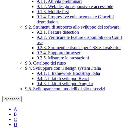
9.1.1. Attività preliminari
9.1.2. Web design responsivo e accessibile
9.1.3. Mobile first
9.1.4. Progressive enhancement e Graceful
degradation
9.2. Strumenti di supporto allo sviluppo del software
9.2.1. Feature detection
9.2.2. Verificare le feature disponibili con Can I
use
9.2.3. Strumenti e risorse per CSS e JavaScript
9.2.4. Supporto browser
9.2.5. Misurare le prestazioni
9.3. Catalogo del riuso
9.4. Sviluppare con il design system .italia
9.4.1. Il framework Bootstrap Italia
9.4.2. Il kit di sviluppo React
9.4.3. Il kit di sviluppo Angular
9.5. Sviluppare con i modelli di sito e servizi
glossario
A
B
C
D