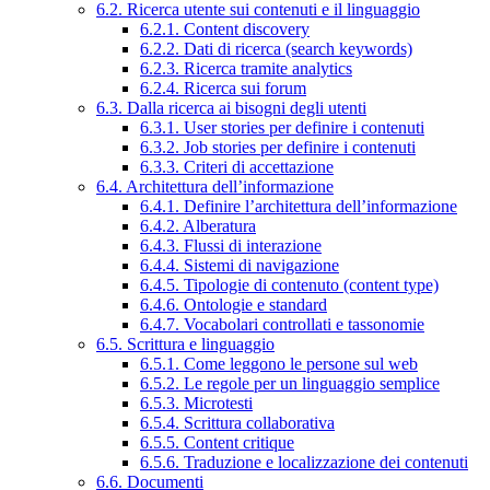
6.2. Ricerca utente sui contenuti e il linguaggio
6.2.1. Content discovery
6.2.2. Dati di ricerca (search keywords)
6.2.3. Ricerca tramite analytics
6.2.4. Ricerca sui forum
6.3. Dalla ricerca ai bisogni degli utenti
6.3.1. User stories per definire i contenuti
6.3.2. Job stories per definire i contenuti
6.3.3. Criteri di accettazione
6.4. Architettura dell’informazione
6.4.1. Definire l’architettura dell’informazione
6.4.2. Alberatura
6.4.3. Flussi di interazione
6.4.4. Sistemi di navigazione
6.4.5. Tipologie di contenuto (content type)
6.4.6. Ontologie e standard
6.4.7. Vocabolari controllati e tassonomie
6.5. Scrittura e linguaggio
6.5.1. Come leggono le persone sul web
6.5.2. Le regole per un linguaggio semplice
6.5.3. Microtesti
6.5.4. Scrittura collaborativa
6.5.5. Content critique
6.5.6. Traduzione e localizzazione dei contenuti
6.6. Documenti