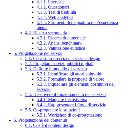
4.1.1. Interviste
4.1.2. Questionari
4.1.3. Test di usabilità
4.1.4. Web analytics
4.1.5. Strumenti di mappatura dell’esperienza
utente
4.2. Ricerca secondaria
4.2.1. Ricerca documentale
4.2.2. Analisi benchmark
4.2.3. Valutazione euristica
5. Progettazione dei servizi
5.1. Cosa sono i servizi e il service design
5.2. Progettare servizi pubblici digitali
5.3. Definire il modello di servizio
5.3.1. Identificare gli attori coinvolti
5.3.2. Formulare la proposta di valore
5.3.3. Inquadrare gli elementi costitutivi del
servizio
5.4. Descrivere il funzionamento del servizio
5.4.1. Mappare l’ecosistema
5.4.2. Rappresentare i flussi di servizio
5.5. Co-progettare le soluzioni
5.5.1. Workshop di co-progettazione
6. Progettazione dei contenuti
6.1. Cos’è il content design