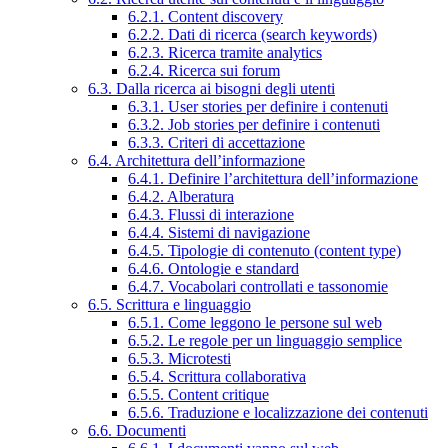
6.2.1. Content discovery
6.2.2. Dati di ricerca (search keywords)
6.2.3. Ricerca tramite analytics
6.2.4. Ricerca sui forum
6.3. Dalla ricerca ai bisogni degli utenti
6.3.1. User stories per definire i contenuti
6.3.2. Job stories per definire i contenuti
6.3.3. Criteri di accettazione
6.4. Architettura dell’informazione
6.4.1. Definire l’architettura dell’informazione
6.4.2. Alberatura
6.4.3. Flussi di interazione
6.4.4. Sistemi di navigazione
6.4.5. Tipologie di contenuto (content type)
6.4.6. Ontologie e standard
6.4.7. Vocabolari controllati e tassonomie
6.5. Scrittura e linguaggio
6.5.1. Come leggono le persone sul web
6.5.2. Le regole per un linguaggio semplice
6.5.3. Microtesti
6.5.4. Scrittura collaborativa
6.5.5. Content critique
6.5.6. Traduzione e localizzazione dei contenuti
6.6. Documenti