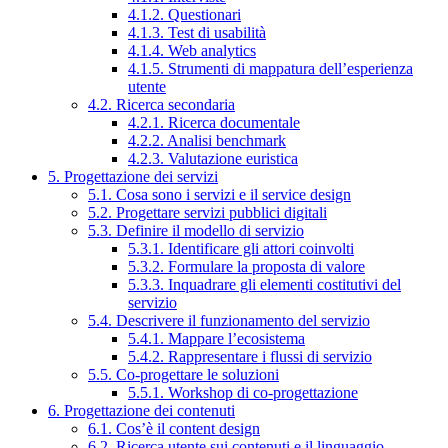
4.1.2. Questionari
4.1.3. Test di usabilità
4.1.4. Web analytics
4.1.5. Strumenti di mappatura dell’esperienza
utente
4.2. Ricerca secondaria
4.2.1. Ricerca documentale
4.2.2. Analisi benchmark
4.2.3. Valutazione euristica
5. Progettazione dei servizi
5.1. Cosa sono i servizi e il service design
5.2. Progettare servizi pubblici digitali
5.3. Definire il modello di servizio
5.3.1. Identificare gli attori coinvolti
5.3.2. Formulare la proposta di valore
5.3.3. Inquadrare gli elementi costitutivi del
servizio
5.4. Descrivere il funzionamento del servizio
5.4.1. Mappare l’ecosistema
5.4.2. Rappresentare i flussi di servizio
5.5. Co-progettare le soluzioni
5.5.1. Workshop di co-progettazione
6. Progettazione dei contenuti
6.1. Cos’è il content design
6.2. Ricerca utente sui contenuti e il linguaggio