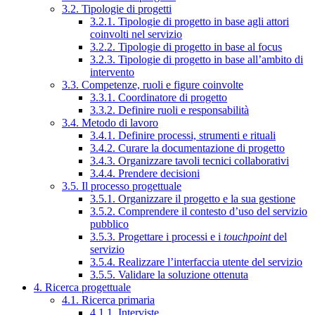
3.2. Tipologie di progetti
3.2.1. Tipologie di progetto in base agli attori
coinvolti nel servizio
3.2.2. Tipologie di progetto in base al focus
3.2.3. Tipologie di progetto in base all’ambito di
intervento
3.3. Competenze, ruoli e figure coinvolte
3.3.1. Coordinatore di progetto
3.3.2. Definire ruoli e responsabilità
3.4. Metodo di lavoro
3.4.1. Definire processi, strumenti e rituali
3.4.2. Curare la documentazione di progetto
3.4.3. Organizzare tavoli tecnici collaborativi
3.4.4. Prendere decisioni
3.5. Il processo progettuale
3.5.1. Organizzare il progetto e la sua gestione
3.5.2. Comprendere il contesto d’uso del servizio
pubblico
3.5.3. Progettare i processi e i
touchpoint
del
servizio
3.5.4. Realizzare l’interfaccia utente del servizio
3.5.5. Validare la soluzione ottenuta
4. Ricerca progettuale
4.1. Ricerca primaria
4.1.1. Interviste