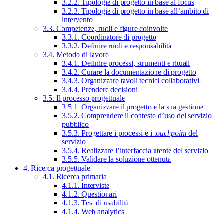
3.2.2. Tipologie di progetto in base al focus
3.2.3. Tipologie di progetto in base all’ambito di
intervento
3.3. Competenze, ruoli e figure coinvolte
3.3.1. Coordinatore di progetto
3.3.2. Definire ruoli e responsabilità
3.4. Metodo di lavoro
3.4.1. Definire processi, strumenti e rituali
3.4.2. Curare la documentazione di progetto
3.4.3. Organizzare tavoli tecnici collaborativi
3.4.4. Prendere decisioni
3.5. Il processo progettuale
3.5.1. Organizzare il progetto e la sua gestione
3.5.2. Comprendere il contesto d’uso del servizio
pubblico
3.5.3. Progettare i processi e i
touchpoint
del
servizio
3.5.4. Realizzare l’interfaccia utente del servizio
3.5.5. Validare la soluzione ottenuta
4. Ricerca progettuale
4.1. Ricerca primaria
4.1.1. Interviste
4.1.2. Questionari
4.1.3. Test di usabilità
4.1.4. Web analytics