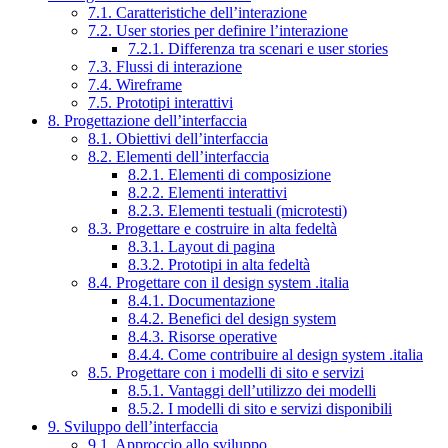
7.1. Caratteristiche dell’interazione
7.2. User stories per definire l’interazione
7.2.1. Differenza tra scenari e user stories
7.3. Flussi di interazione
7.4. Wireframe
7.5. Prototipi interattivi
8. Progettazione dell’interfaccia
8.1. Obiettivi dell’interfaccia
8.2. Elementi dell’interfaccia
8.2.1. Elementi di composizione
8.2.2. Elementi interattivi
8.2.3. Elementi testuali (microtesti)
8.3. Progettare e costruire in alta fedeltà
8.3.1. Layout di pagina
8.3.2. Prototipi in alta fedeltà
8.4. Progettare con il design system .italia
8.4.1. Documentazione
8.4.2. Benefici del design system
8.4.3. Risorse operative
8.4.4. Come contribuire al design system .italia
8.5. Progettare con i modelli di sito e servizi
8.5.1. Vantaggi dell’utilizzo dei modelli
8.5.2. I modelli di sito e servizi disponibili
9. Sviluppo dell’interfaccia
9.1. Approccio allo sviluppo