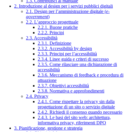
1.3. Contribuisci al manuale
2. Introduzione al design per i servizi pubblici digitali
2.1. Design per l’amministrazione digitale (
e-
government
)
2.2. L’approccio progettuale
2.2.1. Buone pratiche
2.2.2. Principi
2.3. Accessibilità
2.3.1. Definizione
2.3.2. Accessibilità by design
2.3.3. Principi per l’accessibilità
2.3.4. Linee guida e criteri di successo
2.3.5. Come rilasciare una dichiarazione di
accessibilità
2.3.6. Meccanismo di feedback e procedura di
attuazione
2.3.7. Obiettivi accessibilità
2.3.8. Normativa e approfondimenti
2.4. Privacy
2.4.1. Come rispettare la privacy sin dalla
progettazione di un sito o servizio digitale
2.4.2. Richiedi il consenso quando necessario
2.4.3. Le basi del sito web: architettura,
informativa privacy, riferimenti DPO
3. Pianificazione, gestione e strategia