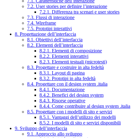
7.1. Caratteristiche dell’interazione
7.2. User stories per definire l’interazione
7.2.1. Differenza tra scenari e user stories
7.3. Flussi di interazione
7.4. Wireframe
7.5. Prototipi interattivi
8. Progettazione dell’interfaccia
8.1. Obiettivi dell’interfaccia
8.2. Elementi dell’interfaccia
8.2.1. Elementi di composizione
8.2.2. Elementi interattivi
8.2.3. Elementi testuali (microtesti)
8.3. Progettare e costruire in alta fedeltà
8.3.1. Layout di pagina
8.3.2. Prototipi in alta fedeltà
8.4. Progettare con il design system .italia
8.4.1. Documentazione
8.4.2. Benefici del design system
8.4.3. Risorse operative
8.4.4. Come contribuire al design system .italia
8.5. Progettare con i modelli di sito e servizi
8.5.1. Vantaggi dell’utilizzo dei modelli
8.5.2. I modelli di sito e servizi disponibili
9. Sviluppo dell’interfaccia
9.1. Approccio allo sviluppo