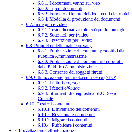
6.6.1. I documenti vanno sul web
6.6.2. Tipi di documenti
6.6.3. Formato di lettura dei documenti elettronici
6.6.4. Modalità di produzione dei documenti
6.7. Immagini e video
6.7.1. Testo alternativo (alt text) per le immagini
6.7.2. Sottotitoli per i video
6.7.3. Trascrizioni per i video
6.8. Proprietà intellettuale e privacy
6.8.1. Pubblicazione di contenuti prodotti dalla
Pubblica Amministrazione
6.8.2. Pubblicazione di contenuti non prodotti
dalla Pubblica Amministrazione
6.8.3. Consenso dei soggetti ritratti
6.9. Ottimizzazione per i motori di ricerca (SEO)
6.9.1. I fattori
on-page
6.9.2. I fattori
off-page
6.9.3. Strumenti di diagnostica SEO: Search
Console
6.10. Gestire i contenuti
6.10.1. L’inventario dei contenuti
6.10.2. Revisionare i contenuti
6.10.3. Migrare i contenuti
6.10.4. Pubblicare i contenuti
7. Progettazione dell’interazione