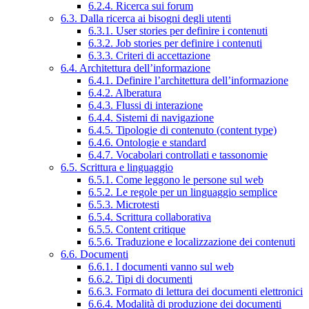
6.2.4. Ricerca sui forum
6.3. Dalla ricerca ai bisogni degli utenti
6.3.1. User stories per definire i contenuti
6.3.2. Job stories per definire i contenuti
6.3.3. Criteri di accettazione
6.4. Architettura dell’informazione
6.4.1. Definire l’architettura dell’informazione
6.4.2. Alberatura
6.4.3. Flussi di interazione
6.4.4. Sistemi di navigazione
6.4.5. Tipologie di contenuto (content type)
6.4.6. Ontologie e standard
6.4.7. Vocabolari controllati e tassonomie
6.5. Scrittura e linguaggio
6.5.1. Come leggono le persone sul web
6.5.2. Le regole per un linguaggio semplice
6.5.3. Microtesti
6.5.4. Scrittura collaborativa
6.5.5. Content critique
6.5.6. Traduzione e localizzazione dei contenuti
6.6. Documenti
6.6.1. I documenti vanno sul web
6.6.2. Tipi di documenti
6.6.3. Formato di lettura dei documenti elettronici
6.6.4. Modalità di produzione dei documenti