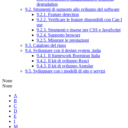
degradation
9.2. Strumenti di supporto allo sviluppo del software
9.2.1. Feature detection
9.2.2. Verificare le feature disponibili con Can I
use
9.2.3. Strumenti e risorse per CSS e JavaScript
9.2.4. Supporto browser
9.2.5. Misurare le prestazioni
9.3. Catalogo del riuso
9.4. Sviluppare con il design system .italia
9.4.1. Il framework Bootstrap Italia
9.4.2. Il kit di sviluppo React
9.4.3. Il kit di sviluppo Angular
9.5. Sviluppare con i modelli di sito e servizi
None
None
A
B
C
D
E
I
M