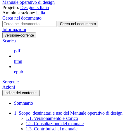
Manuale operativo di design
Progetto:
Designers Italia
Amministrazione:
italia
Cerca nel documento
Cerca nel documento
Informazioni
versione-corrente
Scarica
pdf
html
epub
Sorgente
Azioni
indice dei contenuti
Sommario
1. Scopo, destinatari e uso del Manuale operativo di design
1.1. Versionamento e storico
1.2. Consultazione del manuale
1.3. Contribuisci al manuale