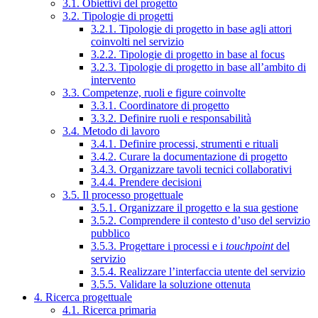
3.1. Obiettivi del progetto
3.2. Tipologie di progetti
3.2.1. Tipologie di progetto in base agli attori
coinvolti nel servizio
3.2.2. Tipologie di progetto in base al focus
3.2.3. Tipologie di progetto in base all’ambito di
intervento
3.3. Competenze, ruoli e figure coinvolte
3.3.1. Coordinatore di progetto
3.3.2. Definire ruoli e responsabilità
3.4. Metodo di lavoro
3.4.1. Definire processi, strumenti e rituali
3.4.2. Curare la documentazione di progetto
3.4.3. Organizzare tavoli tecnici collaborativi
3.4.4. Prendere decisioni
3.5. Il processo progettuale
3.5.1. Organizzare il progetto e la sua gestione
3.5.2. Comprendere il contesto d’uso del servizio
pubblico
3.5.3. Progettare i processi e i
touchpoint
del
servizio
3.5.4. Realizzare l’interfaccia utente del servizio
3.5.5. Validare la soluzione ottenuta
4. Ricerca progettuale
4.1. Ricerca primaria