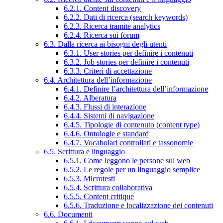
6.2.1. Content discovery
6.2.2. Dati di ricerca (search keywords)
6.2.3. Ricerca tramite analytics
6.2.4. Ricerca sui forum
6.3. Dalla ricerca ai bisogni degli utenti
6.3.1. User stories per definire i contenuti
6.3.2. Job stories per definire i contenuti
6.3.3. Criteri di accettazione
6.4. Architettura dell’informazione
6.4.1. Definire l’architettura dell’informazione
6.4.2. Alberatura
6.4.3. Flussi di interazione
6.4.4. Sistemi di navigazione
6.4.5. Tipologie di contenuto (content type)
6.4.6. Ontologie e standard
6.4.7. Vocabolari controllati e tassonomie
6.5. Scrittura e linguaggio
6.5.1. Come leggono le persone sul web
6.5.2. Le regole per un linguaggio semplice
6.5.3. Microtesti
6.5.4. Scrittura collaborativa
6.5.5. Content critique
6.5.6. Traduzione e localizzazione dei contenuti
6.6. Documenti