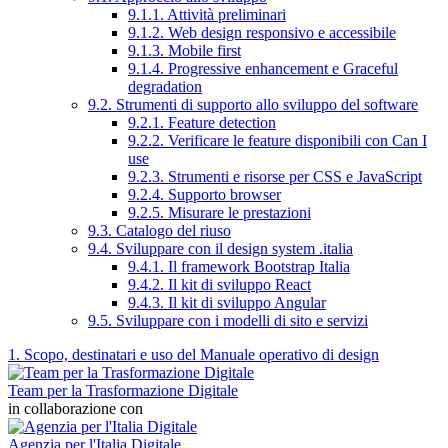
9.1.1. Attività preliminari
9.1.2. Web design responsivo e accessibile
9.1.3. Mobile first
9.1.4. Progressive enhancement e Graceful
degradation
9.2. Strumenti di supporto allo sviluppo del software
9.2.1. Feature detection
9.2.2. Verificare le feature disponibili con Can I
use
9.2.3. Strumenti e risorse per CSS e JavaScript
9.2.4. Supporto browser
9.2.5. Misurare le prestazioni
9.3. Catalogo del riuso
9.4. Sviluppare con il design system .italia
9.4.1. Il framework Bootstrap Italia
9.4.2. Il kit di sviluppo React
9.4.3. Il kit di sviluppo Angular
9.5. Sviluppare con i modelli di sito e servizi
1. Scopo, destinatari e uso del Manuale operativo di design
Team per la Trasformazione Digitale
in collaborazione con
Agenzia per l'Italia Digitale