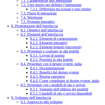
7.1. Caratteristiche dell’interazione
7.2. User stories per definire l’interazione
7.2.1. Differenza tra scenari e user stories
7.3. Flussi di interazione
7.4. Wireframe
7.5. Prototipi interattivi
8. Progettazione dell’interfaccia
8.1. Obiettivi dell’interfaccia
8.2. Elementi dell’interfaccia
8.2.1. Elementi di composizione
8.2.2. Elementi interattivi
8.2.3. Elementi testuali (microtesti)
8.3. Progettare e costruire in alta fedeltà
8.3.1. Layout di pagina
8.3.2. Prototipi in alta fedeltà
8.4. Progettare con il design system .italia
8.4.1. Documentazione
8.4.2. Benefici del design system
8.4.3. Risorse operative
8.4.4. Come contribuire al design system .italia
8.5. Progettare con i modelli di sito e servizi
8.5.1. Vantaggi dell’utilizzo dei modelli
8.5.2. I modelli di sito e servizi disponibili
9. Sviluppo dell’interfaccia
9.1. Approccio allo sviluppo