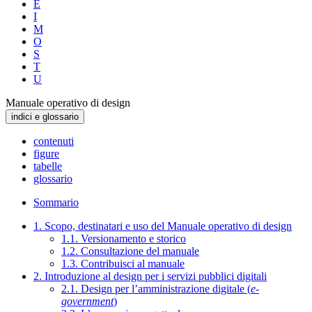
E
I
M
O
S
T
U
Manuale operativo di design
indici e glossario
contenuti
figure
tabelle
glossario
Sommario
1. Scopo, destinatari e uso del Manuale operativo di design
1.1. Versionamento e storico
1.2. Consultazione del manuale
1.3. Contribuisci al manuale
2. Introduzione al design per i servizi pubblici digitali
2.1. Design per l’amministrazione digitale (
e-
government
)