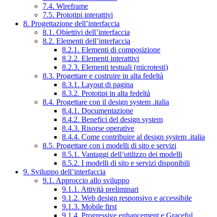
7.4. Wireframe
7.5. Prototipi interattivi
8. Progettazione dell’interfaccia
8.1. Obiettivi dell’interfaccia
8.2. Elementi dell’interfaccia
8.2.1. Elementi di composizione
8.2.2. Elementi interattivi
8.2.3. Elementi testuali (microtesti)
8.3. Progettare e costruire in alta fedeltà
8.3.1. Layout di pagina
8.3.2. Prototipi in alta fedeltà
8.4. Progettare con il design system .italia
8.4.1. Documentazione
8.4.2. Benefici del design system
8.4.3. Risorse operative
8.4.4. Come contribuire al design system .italia
8.5. Progettare con i modelli di sito e servizi
8.5.1. Vantaggi dell’utilizzo dei modelli
8.5.2. I modelli di sito e servizi disponibili
9. Sviluppo dell’interfaccia
9.1. Approccio allo sviluppo
9.1.1. Attività preliminari
9.1.2. Web design responsivo e accessibile
9.1.3. Mobile first
9.1.4. Progressive enhancement e Graceful