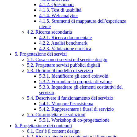
4.1.2. Questionari
4.1.3. Test di usabilità
4.1.4. Web analytics
4.1.5. Strumenti di mappatura dell’esperienza
utente
4.2. Ricerca secondaria
4.2.1. Ricerca documentale
4.2.2. Analisi benchmark
4.2.3. Valutazione euristica
5. Progettazione dei servizi
5.1. Cosa sono i servizi e il service design
5.2. Progettare servizi pubblici digitali
5.3. Definire il modello di servizio
5.3.1. Identificare gli attori coinvolti
5.3.2. Formulare la proposta di valore
5.3.3. Inquadrare gli elementi costitutivi del
servizio
5.4. Descrivere il funzionamento del servizio
5.4.1. Mappare l’ecosistema
5.4.2. Rappresentare i flussi di servizio
5.5. Co-progettare le soluzioni
5.5.1. Workshop di co-progettazione
6. Progettazione dei contenuti
6.1. Cos’è il content design
6.2. Ricerca utente sui contenuti e il linguaggio