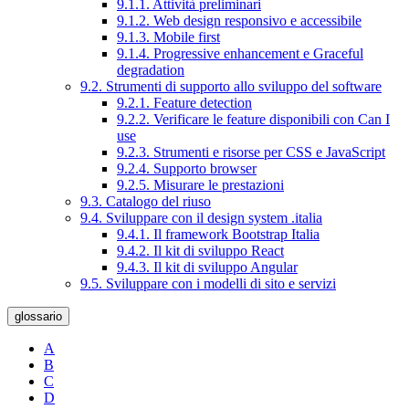
9.1.1. Attività preliminari
9.1.2. Web design responsivo e accessibile
9.1.3. Mobile first
9.1.4. Progressive enhancement e Graceful
degradation
9.2. Strumenti di supporto allo sviluppo del software
9.2.1. Feature detection
9.2.2. Verificare le feature disponibili con Can I
use
9.2.3. Strumenti e risorse per CSS e JavaScript
9.2.4. Supporto browser
9.2.5. Misurare le prestazioni
9.3. Catalogo del riuso
9.4. Sviluppare con il design system .italia
9.4.1. Il framework Bootstrap Italia
9.4.2. Il kit di sviluppo React
9.4.3. Il kit di sviluppo Angular
9.5. Sviluppare con i modelli di sito e servizi
glossario
A
B
C
D