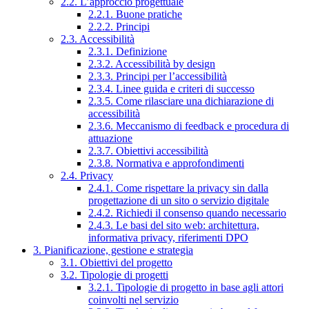
2.2. L’approccio progettuale
2.2.1. Buone pratiche
2.2.2. Principi
2.3. Accessibilità
2.3.1. Definizione
2.3.2. Accessibilità by design
2.3.3. Principi per l’accessibilità
2.3.4. Linee guida e criteri di successo
2.3.5. Come rilasciare una dichiarazione di
accessibilità
2.3.6. Meccanismo di feedback e procedura di
attuazione
2.3.7. Obiettivi accessibilità
2.3.8. Normativa e approfondimenti
2.4. Privacy
2.4.1. Come rispettare la privacy sin dalla
progettazione di un sito o servizio digitale
2.4.2. Richiedi il consenso quando necessario
2.4.3. Le basi del sito web: architettura,
informativa privacy, riferimenti DPO
3. Pianificazione, gestione e strategia
3.1. Obiettivi del progetto
3.2. Tipologie di progetti
3.2.1. Tipologie di progetto in base agli attori
coinvolti nel servizio