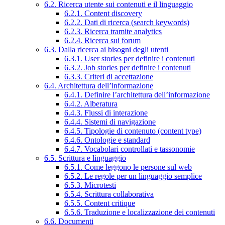
6.2. Ricerca utente sui contenuti e il linguaggio
6.2.1. Content discovery
6.2.2. Dati di ricerca (search keywords)
6.2.3. Ricerca tramite analytics
6.2.4. Ricerca sui forum
6.3. Dalla ricerca ai bisogni degli utenti
6.3.1. User stories per definire i contenuti
6.3.2. Job stories per definire i contenuti
6.3.3. Criteri di accettazione
6.4. Architettura dell’informazione
6.4.1. Definire l’architettura dell’informazione
6.4.2. Alberatura
6.4.3. Flussi di interazione
6.4.4. Sistemi di navigazione
6.4.5. Tipologie di contenuto (content type)
6.4.6. Ontologie e standard
6.4.7. Vocabolari controllati e tassonomie
6.5. Scrittura e linguaggio
6.5.1. Come leggono le persone sul web
6.5.2. Le regole per un linguaggio semplice
6.5.3. Microtesti
6.5.4. Scrittura collaborativa
6.5.5. Content critique
6.5.6. Traduzione e localizzazione dei contenuti
6.6. Documenti