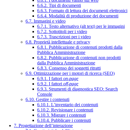
6.6.1. I documenti vanno sul web
6.6.2. Tipi di documenti
6.6.3. Formato di lettura dei documenti elettronici
6.6.4. Modalità di produzione dei documenti
6.7. Immagini e video
6.7.1. Testo alternativo (alt text) per le immagini
6.7.2. Sottotitoli per i video
6.7.3. Trascrizioni per i video
6.8. Proprietà intellettuale e privacy
6.8.1. Pubblicazione di contenuti prodotti dalla
Pubblica Amministrazione
6.8.2. Pubblicazione di contenuti non prodotti
dalla Pubblica Amministrazione
6.8.3. Consenso dei soggetti ritratti
6.9. Ottimizzazione per i motori di ricerca (SEO)
6.9.1. I fattori
on-page
6.9.2. I fattori
off-page
6.9.3. Strumenti di diagnostica SEO: Search
Console
6.10. Gestire i contenuti
6.10.1. L’inventario dei contenuti
6.10.2. Revisionare i contenuti
6.10.3. Migrare i contenuti
6.10.4. Pubblicare i contenuti
7. Progettazione dell’interazione