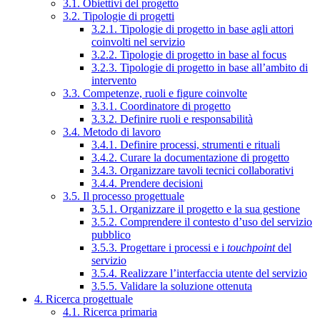
3.1. Obiettivi del progetto
3.2. Tipologie di progetti
3.2.1. Tipologie di progetto in base agli attori
coinvolti nel servizio
3.2.2. Tipologie di progetto in base al focus
3.2.3. Tipologie di progetto in base all’ambito di
intervento
3.3. Competenze, ruoli e figure coinvolte
3.3.1. Coordinatore di progetto
3.3.2. Definire ruoli e responsabilità
3.4. Metodo di lavoro
3.4.1. Definire processi, strumenti e rituali
3.4.2. Curare la documentazione di progetto
3.4.3. Organizzare tavoli tecnici collaborativi
3.4.4. Prendere decisioni
3.5. Il processo progettuale
3.5.1. Organizzare il progetto e la sua gestione
3.5.2. Comprendere il contesto d’uso del servizio
pubblico
3.5.3. Progettare i processi e i
touchpoint
del
servizio
3.5.4. Realizzare l’interfaccia utente del servizio
3.5.5. Validare la soluzione ottenuta
4. Ricerca progettuale
4.1. Ricerca primaria