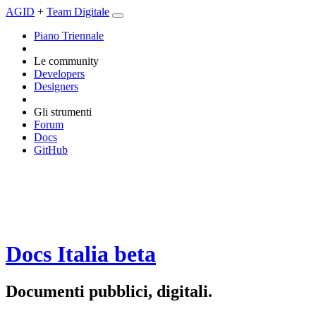
AGID
+
Team Digitale
Piano Triennale
Le community
Developers
Designers
Gli strumenti
Forum
Docs
GitHub
Docs Italia
beta
Documenti pubblici, digitali.