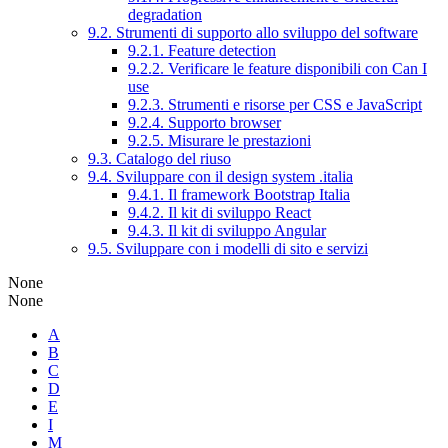
degradation
9.2. Strumenti di supporto allo sviluppo del software
9.2.1. Feature detection
9.2.2. Verificare le feature disponibili con Can I
use
9.2.3. Strumenti e risorse per CSS e JavaScript
9.2.4. Supporto browser
9.2.5. Misurare le prestazioni
9.3. Catalogo del riuso
9.4. Sviluppare con il design system .italia
9.4.1. Il framework Bootstrap Italia
9.4.2. Il kit di sviluppo React
9.4.3. Il kit di sviluppo Angular
9.5. Sviluppare con i modelli di sito e servizi
None
None
A
B
C
D
E
I
M