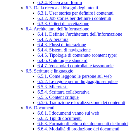
6.2.4. Ricerca sui forum
6.3. Dalla ricerca ai bisogni degli utenti
6.3.1. User stories per definire i contenuti
6.3.2. Job stories per definire i contenuti
6.3.3. Criteri di accettazione
6.4. Architettura dell’informazione
6.4.1. Definire l’architettura dell’informazione
6.4.2. Alberatura
6.4.3. Flussi di interazione
6.4.4. Sistemi di navigazione
6.4.5. Tipologie di contenuto (content type)
6.4.6. Ontologie e standard
6.4.7. Vocabolari controllati e tassonomie
6.5. Scrittura e linguaggio
6.5.1. Come leggono le persone sul web
6.5.2. Le regole per un linguaggio semplice
6.5.3. Microtesti
6.5.4. Scrittura collaborativa
6.5.5. Content critique
6.5.6. Traduzione e localizzazione dei contenuti
6.6. Documenti
6.6.1. I documenti vanno sul web
6.6.2. Tipi di documenti
6.6.3. Formato di lettura dei documenti elettronici
6.6.4. Modalità di produzione dei documenti