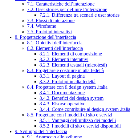
7.1. Caratteristiche dell’interazione
7.2. User stories per definire l’interazione
7.2.1. Differenza tra scenari e user stories
7.3. Flussi di interazione
7.4. Wireframe
7.5. Prototipi interattivi
8. Progettazione dell’interfaccia
8.1. Obiettivi dell’interfaccia
8.2. Elementi dell’interfaccia
8.2.1. Elementi di composizione
8.2.2. Elementi interattivi
8.2.3. Elementi testuali (microtesti)
8.3. Progettare e costruire in alta fedeltà
8.3.1. Layout di pagina
8.3.2. Prototipi in alta fedeltà
8.4. Progettare con il design system .italia
8.4.1. Documentazione
8.4.2. Benefici del design system
8.4.3. Risorse operative
8.4.4. Come contribuire al design system .italia
8.5. Progettare con i modelli di sito e servizi
8.5.1. Vantaggi dell’utilizzo dei modelli
8.5.2. I modelli di sito e servizi disponibili
9. Sviluppo dell’interfaccia
9.1. Approccio allo sviluppo