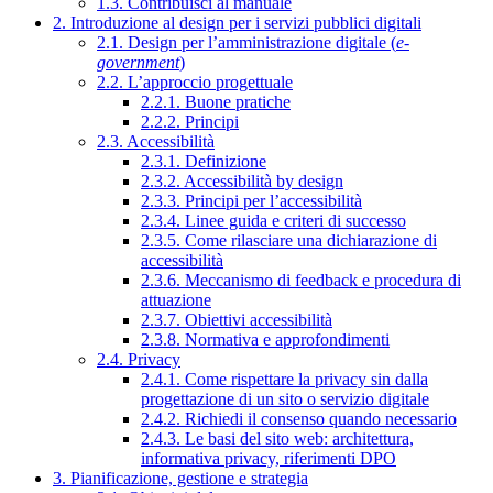
1.3. Contribuisci al manuale
2. Introduzione al design per i servizi pubblici digitali
2.1. Design per l’amministrazione digitale (
e-
government
)
2.2. L’approccio progettuale
2.2.1. Buone pratiche
2.2.2. Principi
2.3. Accessibilità
2.3.1. Definizione
2.3.2. Accessibilità by design
2.3.3. Principi per l’accessibilità
2.3.4. Linee guida e criteri di successo
2.3.5. Come rilasciare una dichiarazione di
accessibilità
2.3.6. Meccanismo di feedback e procedura di
attuazione
2.3.7. Obiettivi accessibilità
2.3.8. Normativa e approfondimenti
2.4. Privacy
2.4.1. Come rispettare la privacy sin dalla
progettazione di un sito o servizio digitale
2.4.2. Richiedi il consenso quando necessario
2.4.3. Le basi del sito web: architettura,
informativa privacy, riferimenti DPO
3. Pianificazione, gestione e strategia