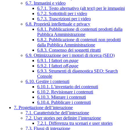
6.7. Immagini e video
6.7.1. Testo alternativo (alt text) per le immagini
6.7.2. Sottotitoli per i video
6.7.3. Trascrizioni per i video
6.8. Proprietà intellettuale e privacy
6.8.1. Pubblicazione di contenuti prodotti dalla
Pubblica Amministrazione
6.8.2. Pubblicazione di contenuti non prodotti
dalla Pubblica Amministrazione
6.8.3. Consenso dei soggetti ritratti
6.9. Ottimizzazione per i motori di ricerca (SEO)
6.9.1. I fattori
on-page
6.9.2. I fattori
off-page
6.9.3. Strumenti di diagnostica SEO: Search
Console
6.10. Gestire i contenuti
6.10.1. L’inventario dei contenuti
6.10.2. Revisionare i contenuti
6.10.3. Migrare i contenuti
6.10.4. Pubblicare i contenuti
7. Progettazione dell’interazione
7.1. Caratteristiche dell’interazione
7.2. User stories per definire l’interazione
7.2.1. Differenza tra scenari e user stories
7.3. Flussi di interazione