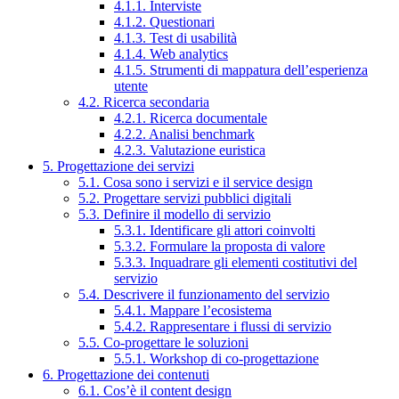
4.1.1. Interviste
4.1.2. Questionari
4.1.3. Test di usabilità
4.1.4. Web analytics
4.1.5. Strumenti di mappatura dell’esperienza
utente
4.2. Ricerca secondaria
4.2.1. Ricerca documentale
4.2.2. Analisi benchmark
4.2.3. Valutazione euristica
5. Progettazione dei servizi
5.1. Cosa sono i servizi e il service design
5.2. Progettare servizi pubblici digitali
5.3. Definire il modello di servizio
5.3.1. Identificare gli attori coinvolti
5.3.2. Formulare la proposta di valore
5.3.3. Inquadrare gli elementi costitutivi del
servizio
5.4. Descrivere il funzionamento del servizio
5.4.1. Mappare l’ecosistema
5.4.2. Rappresentare i flussi di servizio
5.5. Co-progettare le soluzioni
5.5.1. Workshop di co-progettazione
6. Progettazione dei contenuti
6.1. Cos’è il content design