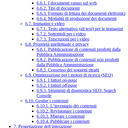
6.6.1. I documenti vanno sul web
6.6.2. Tipi di documenti
6.6.3. Formato di lettura dei documenti elettronici
6.6.4. Modalità di produzione dei documenti
6.7. Immagini e video
6.7.1. Testo alternativo (alt text) per le immagini
6.7.2. Sottotitoli per i video
6.7.3. Trascrizioni per i video
6.8. Proprietà intellettuale e privacy
6.8.1. Pubblicazione di contenuti prodotti dalla
Pubblica Amministrazione
6.8.2. Pubblicazione di contenuti non prodotti
dalla Pubblica Amministrazione
6.8.3. Consenso dei soggetti ritratti
6.9. Ottimizzazione per i motori di ricerca (SEO)
6.9.1. I fattori
on-page
6.9.2. I fattori
off-page
6.9.3. Strumenti di diagnostica SEO: Search
Console
6.10. Gestire i contenuti
6.10.1. L’inventario dei contenuti
6.10.2. Revisionare i contenuti
6.10.3. Migrare i contenuti
6.10.4. Pubblicare i contenuti
7. Progettazione dell’interazione