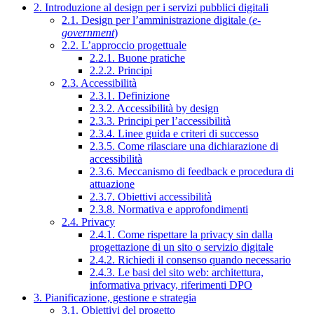
2. Introduzione al design per i servizi pubblici digitali
2.1. Design per l’amministrazione digitale (
e-
government
)
2.2. L’approccio progettuale
2.2.1. Buone pratiche
2.2.2. Principi
2.3. Accessibilità
2.3.1. Definizione
2.3.2. Accessibilità by design
2.3.3. Principi per l’accessibilità
2.3.4. Linee guida e criteri di successo
2.3.5. Come rilasciare una dichiarazione di
accessibilità
2.3.6. Meccanismo di feedback e procedura di
attuazione
2.3.7. Obiettivi accessibilità
2.3.8. Normativa e approfondimenti
2.4. Privacy
2.4.1. Come rispettare la privacy sin dalla
progettazione di un sito o servizio digitale
2.4.2. Richiedi il consenso quando necessario
2.4.3. Le basi del sito web: architettura,
informativa privacy, riferimenti DPO
3. Pianificazione, gestione e strategia
3.1. Obiettivi del progetto