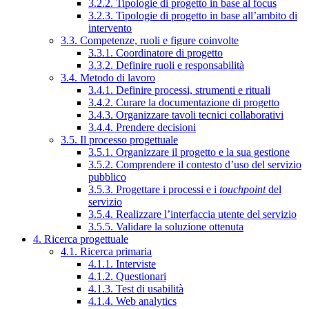
3.2.2. Tipologie di progetto in base al focus
3.2.3. Tipologie di progetto in base all’ambito di
intervento
3.3. Competenze, ruoli e figure coinvolte
3.3.1. Coordinatore di progetto
3.3.2. Definire ruoli e responsabilità
3.4. Metodo di lavoro
3.4.1. Definire processi, strumenti e rituali
3.4.2. Curare la documentazione di progetto
3.4.3. Organizzare tavoli tecnici collaborativi
3.4.4. Prendere decisioni
3.5. Il processo progettuale
3.5.1. Organizzare il progetto e la sua gestione
3.5.2. Comprendere il contesto d’uso del servizio
pubblico
3.5.3. Progettare i processi e i
touchpoint
del
servizio
3.5.4. Realizzare l’interfaccia utente del servizio
3.5.5. Validare la soluzione ottenuta
4. Ricerca progettuale
4.1. Ricerca primaria
4.1.1. Interviste
4.1.2. Questionari
4.1.3. Test di usabilità
4.1.4. Web analytics