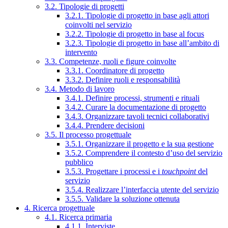
3.2. Tipologie di progetti
3.2.1. Tipologie di progetto in base agli attori
coinvolti nel servizio
3.2.2. Tipologie di progetto in base al focus
3.2.3. Tipologie di progetto in base all’ambito di
intervento
3.3. Competenze, ruoli e figure coinvolte
3.3.1. Coordinatore di progetto
3.3.2. Definire ruoli e responsabilità
3.4. Metodo di lavoro
3.4.1. Definire processi, strumenti e rituali
3.4.2. Curare la documentazione di progetto
3.4.3. Organizzare tavoli tecnici collaborativi
3.4.4. Prendere decisioni
3.5. Il processo progettuale
3.5.1. Organizzare il progetto e la sua gestione
3.5.2. Comprendere il contesto d’uso del servizio
pubblico
3.5.3. Progettare i processi e i
touchpoint
del
servizio
3.5.4. Realizzare l’interfaccia utente del servizio
3.5.5. Validare la soluzione ottenuta
4. Ricerca progettuale
4.1. Ricerca primaria
4.1.1. Interviste