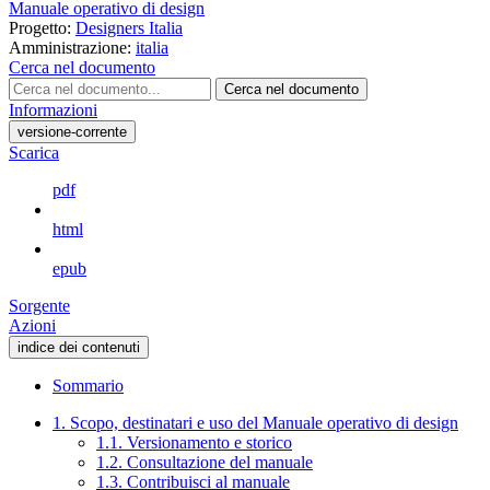
Manuale operativo di design
Progetto:
Designers Italia
Amministrazione:
italia
Cerca nel documento
Cerca nel documento
Informazioni
versione-corrente
Scarica
pdf
html
epub
Sorgente
Azioni
indice dei contenuti
Sommario
1. Scopo, destinatari e uso del Manuale operativo di design
1.1. Versionamento e storico
1.2. Consultazione del manuale
1.3. Contribuisci al manuale