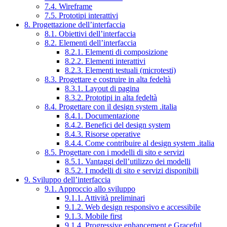
7.4. Wireframe
7.5. Prototipi interattivi
8. Progettazione dell’interfaccia
8.1. Obiettivi dell’interfaccia
8.2. Elementi dell’interfaccia
8.2.1. Elementi di composizione
8.2.2. Elementi interattivi
8.2.3. Elementi testuali (microtesti)
8.3. Progettare e costruire in alta fedeltà
8.3.1. Layout di pagina
8.3.2. Prototipi in alta fedeltà
8.4. Progettare con il design system .italia
8.4.1. Documentazione
8.4.2. Benefici del design system
8.4.3. Risorse operative
8.4.4. Come contribuire al design system .italia
8.5. Progettare con i modelli di sito e servizi
8.5.1. Vantaggi dell’utilizzo dei modelli
8.5.2. I modelli di sito e servizi disponibili
9. Sviluppo dell’interfaccia
9.1. Approccio allo sviluppo
9.1.1. Attività preliminari
9.1.2. Web design responsivo e accessibile
9.1.3. Mobile first
9.1.4. Progressive enhancement e Graceful