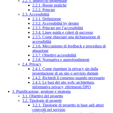
2.2. L’approccio progettuale
2.2.1. Buone pratiche
2.2.2. Principi
2.3. Accessibilità
2.3.1. Definizione
2.3.2. Accessibilità by design
2.3.3. Principi per l’accessibilità
2.3.4. Linee guida e criteri di successo
2.3.5. Come rilasciare una dichiarazione di
accessibilità
2.3.6. Meccanismo di feedback e procedura di
attuazione
2.3.7. Obiettivi accessibilità
2.3.8. Normativa e approfondimenti
2.4. Privacy
2.4.1. Come rispettare la privacy sin dalla
progettazione di un sito o servizio digitale
2.4.2. Richiedi il consenso quando necessario
2.4.3. Le basi del sito web: architettura,
informativa privacy, riferimenti DPO
3. Pianificazione, gestione e strategia
3.1. Obiettivi del progetto
3.2. Tipologie di progetti
3.2.1. Tipologie di progetto in base agli attori
coinvolti nel servizio