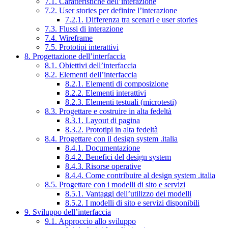
7.1. Caratteristiche dell’interazione
7.2. User stories per definire l’interazione
7.2.1. Differenza tra scenari e user stories
7.3. Flussi di interazione
7.4. Wireframe
7.5. Prototipi interattivi
8. Progettazione dell’interfaccia
8.1. Obiettivi dell’interfaccia
8.2. Elementi dell’interfaccia
8.2.1. Elementi di composizione
8.2.2. Elementi interattivi
8.2.3. Elementi testuali (microtesti)
8.3. Progettare e costruire in alta fedeltà
8.3.1. Layout di pagina
8.3.2. Prototipi in alta fedeltà
8.4. Progettare con il design system .italia
8.4.1. Documentazione
8.4.2. Benefici del design system
8.4.3. Risorse operative
8.4.4. Come contribuire al design system .italia
8.5. Progettare con i modelli di sito e servizi
8.5.1. Vantaggi dell’utilizzo dei modelli
8.5.2. I modelli di sito e servizi disponibili
9. Sviluppo dell’interfaccia
9.1. Approccio allo sviluppo