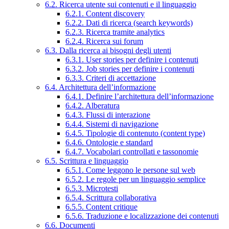
6.2. Ricerca utente sui contenuti e il linguaggio
6.2.1. Content discovery
6.2.2. Dati di ricerca (search keywords)
6.2.3. Ricerca tramite analytics
6.2.4. Ricerca sui forum
6.3. Dalla ricerca ai bisogni degli utenti
6.3.1. User stories per definire i contenuti
6.3.2. Job stories per definire i contenuti
6.3.3. Criteri di accettazione
6.4. Architettura dell’informazione
6.4.1. Definire l’architettura dell’informazione
6.4.2. Alberatura
6.4.3. Flussi di interazione
6.4.4. Sistemi di navigazione
6.4.5. Tipologie di contenuto (content type)
6.4.6. Ontologie e standard
6.4.7. Vocabolari controllati e tassonomie
6.5. Scrittura e linguaggio
6.5.1. Come leggono le persone sul web
6.5.2. Le regole per un linguaggio semplice
6.5.3. Microtesti
6.5.4. Scrittura collaborativa
6.5.5. Content critique
6.5.6. Traduzione e localizzazione dei contenuti
6.6. Documenti