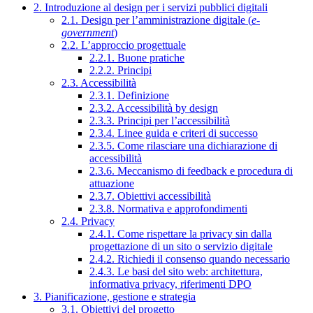
2. Introduzione al design per i servizi pubblici digitali
2.1. Design per l’amministrazione digitale (
e-
government
)
2.2. L’approccio progettuale
2.2.1. Buone pratiche
2.2.2. Principi
2.3. Accessibilità
2.3.1. Definizione
2.3.2. Accessibilità by design
2.3.3. Principi per l’accessibilità
2.3.4. Linee guida e criteri di successo
2.3.5. Come rilasciare una dichiarazione di
accessibilità
2.3.6. Meccanismo di feedback e procedura di
attuazione
2.3.7. Obiettivi accessibilità
2.3.8. Normativa e approfondimenti
2.4. Privacy
2.4.1. Come rispettare la privacy sin dalla
progettazione di un sito o servizio digitale
2.4.2. Richiedi il consenso quando necessario
2.4.3. Le basi del sito web: architettura,
informativa privacy, riferimenti DPO
3. Pianificazione, gestione e strategia
3.1. Obiettivi del progetto