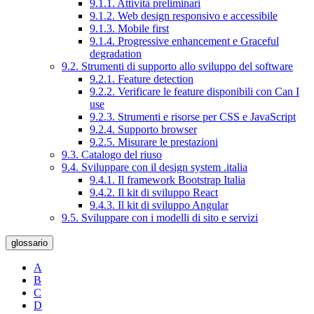
9.1.1. Attività preliminari
9.1.2. Web design responsivo e accessibile
9.1.3. Mobile first
9.1.4. Progressive enhancement e Graceful
degradation
9.2. Strumenti di supporto allo sviluppo del software
9.2.1. Feature detection
9.2.2. Verificare le feature disponibili con Can I
use
9.2.3. Strumenti e risorse per CSS e JavaScript
9.2.4. Supporto browser
9.2.5. Misurare le prestazioni
9.3. Catalogo del riuso
9.4. Sviluppare con il design system .italia
9.4.1. Il framework Bootstrap Italia
9.4.2. Il kit di sviluppo React
9.4.3. Il kit di sviluppo Angular
9.5. Sviluppare con i modelli di sito e servizi
glossario
A
B
C
D