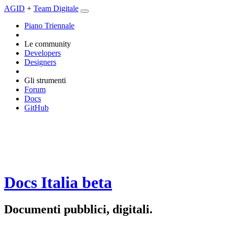
AGID
+
Team Digitale
Piano Triennale
Le community
Developers
Designers
Gli strumenti
Forum
Docs
GitHub
Docs Italia
beta
Documenti pubblici, digitali.