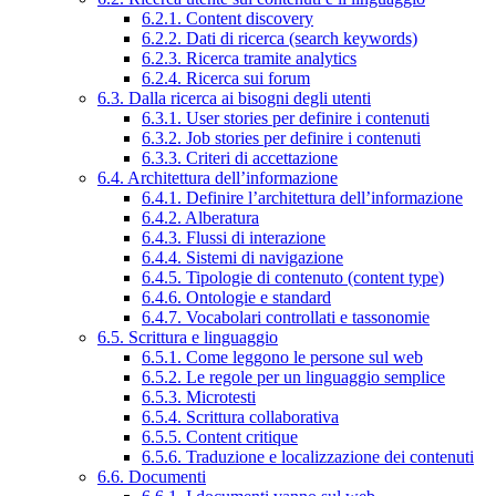
6.2.1. Content discovery
6.2.2. Dati di ricerca (search keywords)
6.2.3. Ricerca tramite analytics
6.2.4. Ricerca sui forum
6.3. Dalla ricerca ai bisogni degli utenti
6.3.1. User stories per definire i contenuti
6.3.2. Job stories per definire i contenuti
6.3.3. Criteri di accettazione
6.4. Architettura dell’informazione
6.4.1. Definire l’architettura dell’informazione
6.4.2. Alberatura
6.4.3. Flussi di interazione
6.4.4. Sistemi di navigazione
6.4.5. Tipologie di contenuto (content type)
6.4.6. Ontologie e standard
6.4.7. Vocabolari controllati e tassonomie
6.5. Scrittura e linguaggio
6.5.1. Come leggono le persone sul web
6.5.2. Le regole per un linguaggio semplice
6.5.3. Microtesti
6.5.4. Scrittura collaborativa
6.5.5. Content critique
6.5.6. Traduzione e localizzazione dei contenuti
6.6. Documenti