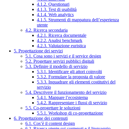
4.1.2. Questionari
4.1.3. Test di usabilità
4.1.4. Web analytics
4.1.5. Strumenti di mappatura dell’esperienza
utente
4.2. Ricerca secondaria
4.2.1. Ricerca documentale
4.2.2. Analisi benchmark
4.2.3. Valutazione euristica
5. Progettazione dei servizi
5.1. Cosa sono i servizi e il service design
5.2. Progettare servizi pubblici digitali
5.3. Definire il modello di servizio
5.3.1. Identificare gli attori coinvolti
5.3.2. Formulare la proposta di valore
5.3.3. Inquadrare gli elementi costitutivi del
servizio
5.4. Descrivere il funzionamento del servizio
5.4.1. Mappare l’ecosistema
5.4.2. Rappresentare i flussi di servizio
5.5. Co-progettare le soluzioni
5.5.1. Workshop di co-progettazione
6. Progettazione dei contenuti
6.1. Cos’è il content design
6.2. Ricerca utente sui contenuti e il linguaggio