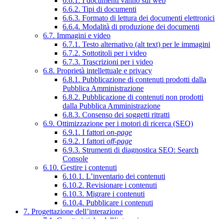
6.6.1. I documenti vanno sul web
6.6.2. Tipi di documenti
6.6.3. Formato di lettura dei documenti elettronici
6.6.4. Modalità di produzione dei documenti
6.7. Immagini e video
6.7.1. Testo alternativo (alt text) per le immagini
6.7.2. Sottotitoli per i video
6.7.3. Trascrizioni per i video
6.8. Proprietà intellettuale e privacy
6.8.1. Pubblicazione di contenuti prodotti dalla
Pubblica Amministrazione
6.8.2. Pubblicazione di contenuti non prodotti
dalla Pubblica Amministrazione
6.8.3. Consenso dei soggetti ritratti
6.9. Ottimizzazione per i motori di ricerca (SEO)
6.9.1. I fattori
on-page
6.9.2. I fattori
off-page
6.9.3. Strumenti di diagnostica SEO: Search
Console
6.10. Gestire i contenuti
6.10.1. L’inventario dei contenuti
6.10.2. Revisionare i contenuti
6.10.3. Migrare i contenuti
6.10.4. Pubblicare i contenuti
7. Progettazione dell’interazione