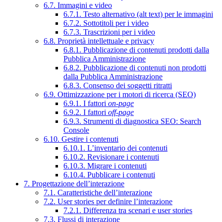
6.7. Immagini e video
6.7.1. Testo alternativo (alt text) per le immagini
6.7.2. Sottotitoli per i video
6.7.3. Trascrizioni per i video
6.8. Proprietà intellettuale e privacy
6.8.1. Pubblicazione di contenuti prodotti dalla
Pubblica Amministrazione
6.8.2. Pubblicazione di contenuti non prodotti
dalla Pubblica Amministrazione
6.8.3. Consenso dei soggetti ritratti
6.9. Ottimizzazione per i motori di ricerca (SEO)
6.9.1. I fattori
on-page
6.9.2. I fattori
off-page
6.9.3. Strumenti di diagnostica SEO: Search
Console
6.10. Gestire i contenuti
6.10.1. L’inventario dei contenuti
6.10.2. Revisionare i contenuti
6.10.3. Migrare i contenuti
6.10.4. Pubblicare i contenuti
7. Progettazione dell’interazione
7.1. Caratteristiche dell’interazione
7.2. User stories per definire l’interazione
7.2.1. Differenza tra scenari e user stories
7.3. Flussi di interazione