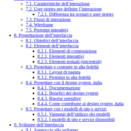
7.1. Caratteristiche dell’interazione
7.2. User stories per definire l’interazione
7.2.1. Differenza tra scenari e user stories
7.3. Flussi di interazione
7.4. Wireframe
7.5. Prototipi interattivi
8. Progettazione dell’interfaccia
8.1. Obiettivi dell’interfaccia
8.2. Elementi dell’interfaccia
8.2.1. Elementi di composizione
8.2.2. Elementi interattivi
8.2.3. Elementi testuali (microtesti)
8.3. Progettare e costruire in alta fedeltà
8.3.1. Layout di pagina
8.3.2. Prototipi in alta fedeltà
8.4. Progettare con il design system .italia
8.4.1. Documentazione
8.4.2. Benefici del design system
8.4.3. Risorse operative
8.4.4. Come contribuire al design system .italia
8.5. Progettare con i modelli di sito e servizi
8.5.1. Vantaggi dell’utilizzo dei modelli
8.5.2. I modelli di sito e servizi disponibili
9. Sviluppo dell’interfaccia
9.1. Approccio allo sviluppo