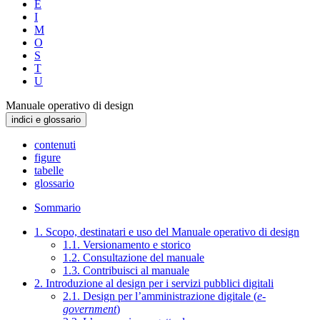
E
I
M
O
S
T
U
Manuale operativo di design
indici e glossario
contenuti
figure
tabelle
glossario
Sommario
1. Scopo, destinatari e uso del Manuale operativo di design
1.1. Versionamento e storico
1.2. Consultazione del manuale
1.3. Contribuisci al manuale
2. Introduzione al design per i servizi pubblici digitali
2.1. Design per l’amministrazione digitale (
e-
government
)