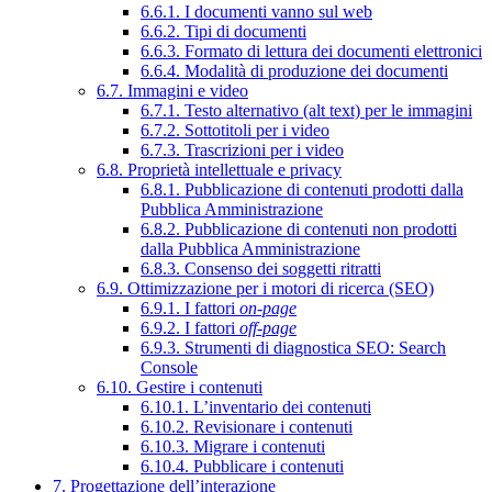
6.6.1. I documenti vanno sul web
6.6.2. Tipi di documenti
6.6.3. Formato di lettura dei documenti elettronici
6.6.4. Modalità di produzione dei documenti
6.7. Immagini e video
6.7.1. Testo alternativo (alt text) per le immagini
6.7.2. Sottotitoli per i video
6.7.3. Trascrizioni per i video
6.8. Proprietà intellettuale e privacy
6.8.1. Pubblicazione di contenuti prodotti dalla
Pubblica Amministrazione
6.8.2. Pubblicazione di contenuti non prodotti
dalla Pubblica Amministrazione
6.8.3. Consenso dei soggetti ritratti
6.9. Ottimizzazione per i motori di ricerca (SEO)
6.9.1. I fattori
on-page
6.9.2. I fattori
off-page
6.9.3. Strumenti di diagnostica SEO: Search
Console
6.10. Gestire i contenuti
6.10.1. L’inventario dei contenuti
6.10.2. Revisionare i contenuti
6.10.3. Migrare i contenuti
6.10.4. Pubblicare i contenuti
7. Progettazione dell’interazione