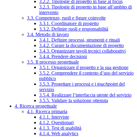
3.2.2. Tipologie di progetto in base al focus
3.2.3. Tipologie di progetto in base all’ambito di
intervento
3.3. Competenze, ruoli e figure coinvolte
3.3.1. Coordinatore di progetto
3.3.2. Definire ruoli e responsabilità
3.4. Metodo di lavoro
3.4.1. Definire processi, strumenti e rituali
3.4.2. Curare la documentazione di progetto
3.4.3. Organizzare tavoli tecnici collaborativi
3.4.4. Prendere decisioni
3.5. Il processo progettuale
3.5.1. Organizzare il progetto e la sua gestione
3.5.2. Comprendere il contesto d’uso del servizio
pubblico
3.5.3. Progettare i processi e i
touchpoint
del
servizio
3.5.4. Realizzare l’interfaccia utente del servizio
3.5.5. Validare la soluzione ottenuta
4. Ricerca progettuale
4.1. Ricerca primaria
4.1.1. Interviste
4.1.2. Questionari
4.1.3. Test di usabilità
4.1.4. Web analytics