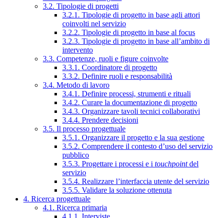
3.2. Tipologie di progetti
3.2.1. Tipologie di progetto in base agli attori
coinvolti nel servizio
3.2.2. Tipologie di progetto in base al focus
3.2.3. Tipologie di progetto in base all’ambito di
intervento
3.3. Competenze, ruoli e figure coinvolte
3.3.1. Coordinatore di progetto
3.3.2. Definire ruoli e responsabilità
3.4. Metodo di lavoro
3.4.1. Definire processi, strumenti e rituali
3.4.2. Curare la documentazione di progetto
3.4.3. Organizzare tavoli tecnici collaborativi
3.4.4. Prendere decisioni
3.5. Il processo progettuale
3.5.1. Organizzare il progetto e la sua gestione
3.5.2. Comprendere il contesto d’uso del servizio
pubblico
3.5.3. Progettare i processi e i
touchpoint
del
servizio
3.5.4. Realizzare l’interfaccia utente del servizio
3.5.5. Validare la soluzione ottenuta
4. Ricerca progettuale
4.1. Ricerca primaria
4.1.1. Interviste