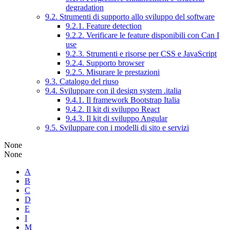
degradation
9.2. Strumenti di supporto allo sviluppo del software
9.2.1. Feature detection
9.2.2. Verificare le feature disponibili con Can I
use
9.2.3. Strumenti e risorse per CSS e JavaScript
9.2.4. Supporto browser
9.2.5. Misurare le prestazioni
9.3. Catalogo del riuso
9.4. Sviluppare con il design system .italia
9.4.1. Il framework Bootstrap Italia
9.4.2. Il kit di sviluppo React
9.4.3. Il kit di sviluppo Angular
9.5. Sviluppare con i modelli di sito e servizi
None
None
A
B
C
D
E
I
M