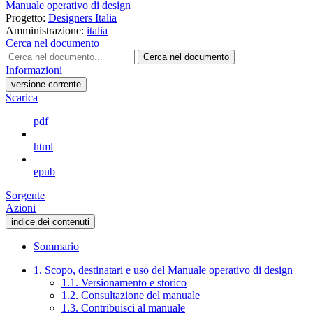
Manuale operativo di design
Progetto:
Designers Italia
Amministrazione:
italia
Cerca nel documento
Cerca nel documento
Informazioni
versione-corrente
Scarica
pdf
html
epub
Sorgente
Azioni
indice dei contenuti
Sommario
1. Scopo, destinatari e uso del Manuale operativo di design
1.1. Versionamento e storico
1.2. Consultazione del manuale
1.3. Contribuisci al manuale