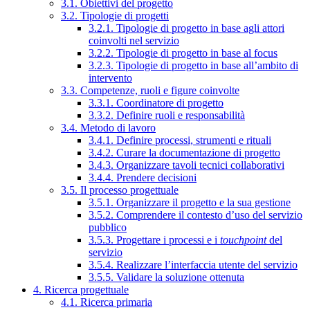
3.1. Obiettivi del progetto
3.2. Tipologie di progetti
3.2.1. Tipologie di progetto in base agli attori
coinvolti nel servizio
3.2.2. Tipologie di progetto in base al focus
3.2.3. Tipologie di progetto in base all’ambito di
intervento
3.3. Competenze, ruoli e figure coinvolte
3.3.1. Coordinatore di progetto
3.3.2. Definire ruoli e responsabilità
3.4. Metodo di lavoro
3.4.1. Definire processi, strumenti e rituali
3.4.2. Curare la documentazione di progetto
3.4.3. Organizzare tavoli tecnici collaborativi
3.4.4. Prendere decisioni
3.5. Il processo progettuale
3.5.1. Organizzare il progetto e la sua gestione
3.5.2. Comprendere il contesto d’uso del servizio
pubblico
3.5.3. Progettare i processi e i
touchpoint
del
servizio
3.5.4. Realizzare l’interfaccia utente del servizio
3.5.5. Validare la soluzione ottenuta
4. Ricerca progettuale
4.1. Ricerca primaria