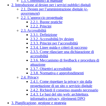
1.3. Contribuisci al manuale
2. Introduzione al design per i servizi pubblici digitali
2.1. Design per l’amministrazione digitale (
e-
government
)
2.2. L’approccio progettuale
2.2.1. Buone pratiche
2.2.2. Principi
2.3. Accessibilità
2.3.1. Definizione
2.3.2. Accessibilità by design
2.3.3. Principi per l’accessibilità
2.3.4. Linee guida e criteri di successo
2.3.5. Come rilasciare una dichiarazione di
accessibilità
2.3.6. Meccanismo di feedback e procedura di
attuazione
2.3.7. Obiettivi accessibilità
2.3.8. Normativa e approfondimenti
2.4. Privacy
2.4.1. Come rispettare la privacy sin dalla
progettazione di un sito o servizio digitale
2.4.2. Richiedi il consenso quando necessario
2.4.3. Le basi del sito web: architettura,
informativa privacy, riferimenti DPO
3. Pianificazione, gestione e strategia