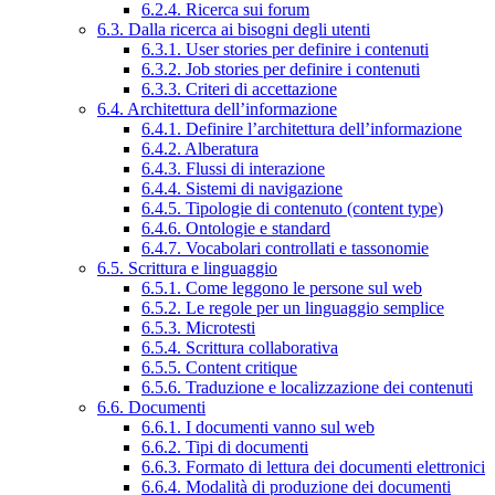
6.2.4. Ricerca sui forum
6.3. Dalla ricerca ai bisogni degli utenti
6.3.1. User stories per definire i contenuti
6.3.2. Job stories per definire i contenuti
6.3.3. Criteri di accettazione
6.4. Architettura dell’informazione
6.4.1. Definire l’architettura dell’informazione
6.4.2. Alberatura
6.4.3. Flussi di interazione
6.4.4. Sistemi di navigazione
6.4.5. Tipologie di contenuto (content type)
6.4.6. Ontologie e standard
6.4.7. Vocabolari controllati e tassonomie
6.5. Scrittura e linguaggio
6.5.1. Come leggono le persone sul web
6.5.2. Le regole per un linguaggio semplice
6.5.3. Microtesti
6.5.4. Scrittura collaborativa
6.5.5. Content critique
6.5.6. Traduzione e localizzazione dei contenuti
6.6. Documenti
6.6.1. I documenti vanno sul web
6.6.2. Tipi di documenti
6.6.3. Formato di lettura dei documenti elettronici
6.6.4. Modalità di produzione dei documenti