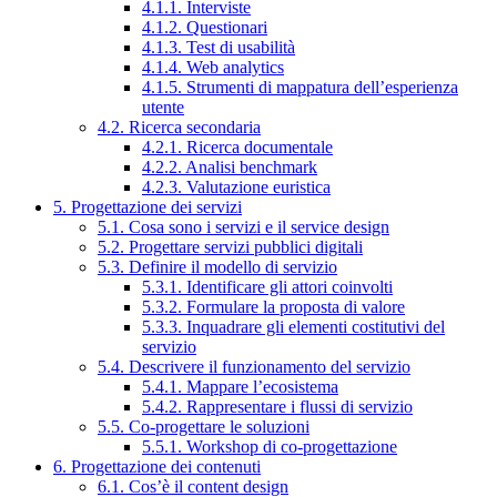
4.1.1. Interviste
4.1.2. Questionari
4.1.3. Test di usabilità
4.1.4. Web analytics
4.1.5. Strumenti di mappatura dell’esperienza
utente
4.2. Ricerca secondaria
4.2.1. Ricerca documentale
4.2.2. Analisi benchmark
4.2.3. Valutazione euristica
5. Progettazione dei servizi
5.1. Cosa sono i servizi e il service design
5.2. Progettare servizi pubblici digitali
5.3. Definire il modello di servizio
5.3.1. Identificare gli attori coinvolti
5.3.2. Formulare la proposta di valore
5.3.3. Inquadrare gli elementi costitutivi del
servizio
5.4. Descrivere il funzionamento del servizio
5.4.1. Mappare l’ecosistema
5.4.2. Rappresentare i flussi di servizio
5.5. Co-progettare le soluzioni
5.5.1. Workshop di co-progettazione
6. Progettazione dei contenuti
6.1. Cos’è il content design