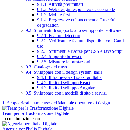
9.1.1. Attività preliminari
9.1.2. Web design responsivo e accessibile
9.1.3. Mobile first
9.1.4. Progressive enhancement e Graceful
degradation
9.2. Strumenti di supporto allo sviluppo del software
9.2.1. Feature detection
9.2.2. Verificare le feature disponibili con Can I
use
9.2.3. Strumenti e risorse per CSS e JavaScript
9.2.4. Supporto browser
9.2.5. Misurare le prestazioni
9.3. Catalogo del riuso
9.4. Sviluppare con il design system .italia
9.4.1. Il framework Bootstrap Italia
9.4.2. Il kit di sviluppo React
9.4.3. Il kit di sviluppo Angular
9.5. Sviluppare con i modelli di sito e servizi
1. Scopo, destinatari e uso del Manuale operativo di design
Team per la Trasformazione Digitale
in collaborazione con
Agenzia per l'Italia Digitale