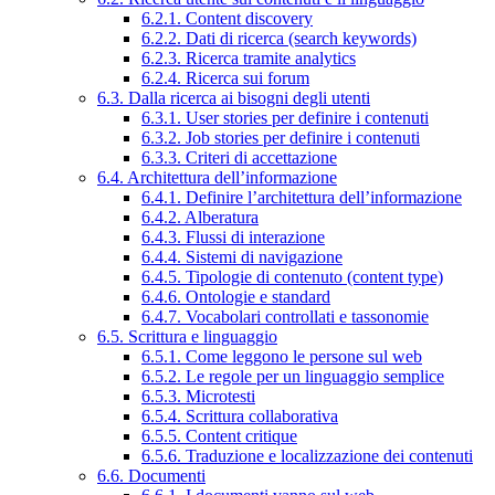
6.2.1. Content discovery
6.2.2. Dati di ricerca (search keywords)
6.2.3. Ricerca tramite analytics
6.2.4. Ricerca sui forum
6.3. Dalla ricerca ai bisogni degli utenti
6.3.1. User stories per definire i contenuti
6.3.2. Job stories per definire i contenuti
6.3.3. Criteri di accettazione
6.4. Architettura dell’informazione
6.4.1. Definire l’architettura dell’informazione
6.4.2. Alberatura
6.4.3. Flussi di interazione
6.4.4. Sistemi di navigazione
6.4.5. Tipologie di contenuto (content type)
6.4.6. Ontologie e standard
6.4.7. Vocabolari controllati e tassonomie
6.5. Scrittura e linguaggio
6.5.1. Come leggono le persone sul web
6.5.2. Le regole per un linguaggio semplice
6.5.3. Microtesti
6.5.4. Scrittura collaborativa
6.5.5. Content critique
6.5.6. Traduzione e localizzazione dei contenuti
6.6. Documenti