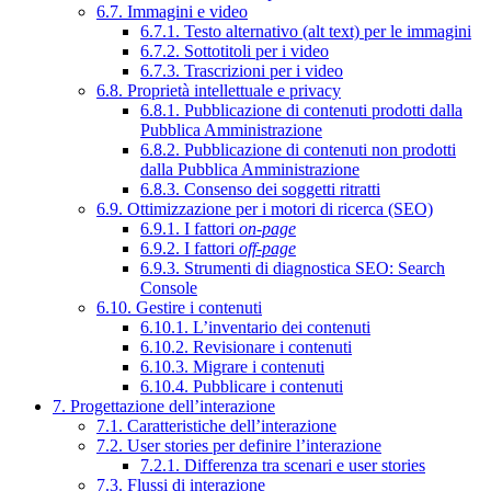
6.7. Immagini e video
6.7.1. Testo alternativo (alt text) per le immagini
6.7.2. Sottotitoli per i video
6.7.3. Trascrizioni per i video
6.8. Proprietà intellettuale e privacy
6.8.1. Pubblicazione di contenuti prodotti dalla
Pubblica Amministrazione
6.8.2. Pubblicazione di contenuti non prodotti
dalla Pubblica Amministrazione
6.8.3. Consenso dei soggetti ritratti
6.9. Ottimizzazione per i motori di ricerca (SEO)
6.9.1. I fattori
on-page
6.9.2. I fattori
off-page
6.9.3. Strumenti di diagnostica SEO: Search
Console
6.10. Gestire i contenuti
6.10.1. L’inventario dei contenuti
6.10.2. Revisionare i contenuti
6.10.3. Migrare i contenuti
6.10.4. Pubblicare i contenuti
7. Progettazione dell’interazione
7.1. Caratteristiche dell’interazione
7.2. User stories per definire l’interazione
7.2.1. Differenza tra scenari e user stories
7.3. Flussi di interazione