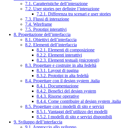
7.1. Caratteristiche dell’interazione
7.2. User stories per definire l’interazione
7.2.1. Differenza tra scenari e user stories
7.3. Flussi di interazione
7.4. Wireframe
7.5. Prototipi interattivi
8. Progettazione dell’interfaccia
8.1. Obiettivi dell’interfaccia
8.2. Elementi dell’interfaccia
8.2.1. Elementi di composizione
8.2.2. Elementi interattivi
8.2.3. Elementi testuali (microtesti)
8.3. Progettare e costruire in alta fedeltà
8.3.1. Layout di pagina
8.3.2. Prototipi in alta fedeltà
8.4. Progettare con il design system .italia
8.4.1. Documentazione
8.4.2. Benefici del design system
8.4.3. Risorse operative
8.4.4. Come contribuire al design system .italia
8.5. Progettare con i modelli di sito e servizi
8.5.1. Vantaggi dell’utilizzo dei modelli
8.5.2. I modelli di sito e servizi disponibili
9. Sviluppo dell’interfaccia
9.1. Approccio allo sviluppo