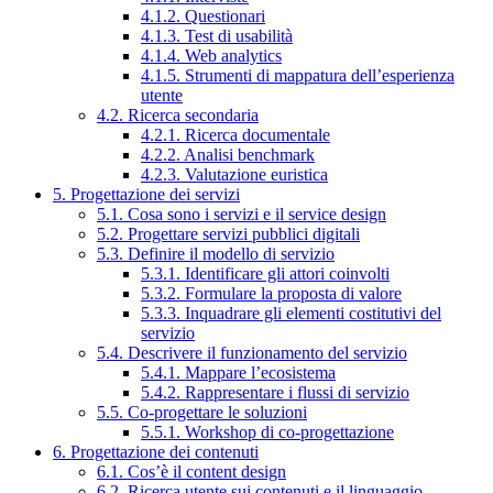
4.1.2. Questionari
4.1.3. Test di usabilità
4.1.4. Web analytics
4.1.5. Strumenti di mappatura dell’esperienza
utente
4.2. Ricerca secondaria
4.2.1. Ricerca documentale
4.2.2. Analisi benchmark
4.2.3. Valutazione euristica
5. Progettazione dei servizi
5.1. Cosa sono i servizi e il service design
5.2. Progettare servizi pubblici digitali
5.3. Definire il modello di servizio
5.3.1. Identificare gli attori coinvolti
5.3.2. Formulare la proposta di valore
5.3.3. Inquadrare gli elementi costitutivi del
servizio
5.4. Descrivere il funzionamento del servizio
5.4.1. Mappare l’ecosistema
5.4.2. Rappresentare i flussi di servizio
5.5. Co-progettare le soluzioni
5.5.1. Workshop di co-progettazione
6. Progettazione dei contenuti
6.1. Cos’è il content design
6.2. Ricerca utente sui contenuti e il linguaggio