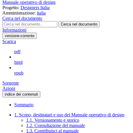
Manuale operativo di design
Progetto:
Designers Italia
Amministrazione:
italia
Cerca nel documento
Cerca nel documento
Informazioni
versione-corrente
Scarica
pdf
html
epub
Sorgente
Azioni
indice dei contenuti
Sommario
1. Scopo, destinatari e uso del Manuale operativo di design
1.1. Versionamento e storico
1.2. Consultazione del manuale
1.3. Contribuisci al manuale