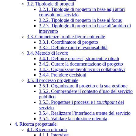
3.2. Tipologie di progetti
3.2.1. Tipologie di progetto in base agli attori
coinvolti nel servizio
3.2.2. Tipologie di progetto in base al focus
3.2.3. Tipologie di progetto in base all’ambito di
intervento
3.3. Competenze, ruoli e figure coinvolte
3.3.1. Coordinatore di progetto
3.3.2. Definire ruoli e responsabilità
3.4. Metodo di lavoro
3.4.1. Definire processi, strumenti e rituali
3.4.2. Curare la documentazione di progetto
3.4.3. Organizzare tavoli tecnici collaborativi
3.4.4. Prendere decisioni
3.5. Il processo progettuale
3.5.1. Organizzare il progetto e la sua gestione
3.5.2. Comprendere il contesto d’uso del servizio
pubblico
3.5.3. Progettare i processi e i
touchpoint
del
servizio
3.5.4. Realizzare l’interfaccia utente del servizio
3.5.5. Validare la soluzione ottenuta
4. Ricerca progettuale
4.1. Ricerca primaria
4.1.1. Interviste