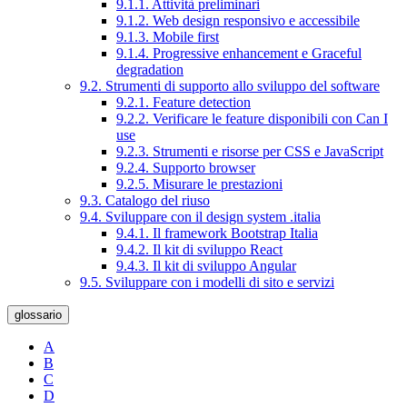
9.1.1. Attività preliminari
9.1.2. Web design responsivo e accessibile
9.1.3. Mobile first
9.1.4. Progressive enhancement e Graceful
degradation
9.2. Strumenti di supporto allo sviluppo del software
9.2.1. Feature detection
9.2.2. Verificare le feature disponibili con Can I
use
9.2.3. Strumenti e risorse per CSS e JavaScript
9.2.4. Supporto browser
9.2.5. Misurare le prestazioni
9.3. Catalogo del riuso
9.4. Sviluppare con il design system .italia
9.4.1. Il framework Bootstrap Italia
9.4.2. Il kit di sviluppo React
9.4.3. Il kit di sviluppo Angular
9.5. Sviluppare con i modelli di sito e servizi
glossario
A
B
C
D