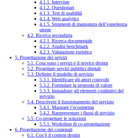
4.1.1. Interviste
4.1.2. Questionari
4.1.3. Test di usabilità
4.1.4. Web analytics
4.1.5. Strumenti di mappatura dell’esperienza
utente
4.2. Ricerca secondaria
4.2.1. Ricerca documentale
4.2.2. Analisi benchmark
4.2.3. Valutazione euristica
5. Progettazione dei servizi
5.1. Cosa sono i servizi e il service design
5.2. Progettare servizi pubblici digitali
5.3. Definire il modello di servizio
5.3.1. Identificare gli attori coinvolti
5.3.2. Formulare la proposta di valore
5.3.3. Inquadrare gli elementi costitutivi del
servizio
5.4. Descrivere il funzionamento del servizio
5.4.1. Mappare l’ecosistema
5.4.2. Rappresentare i flussi di servizio
5.5. Co-progettare le soluzioni
5.5.1. Workshop di co-progettazione
6. Progettazione dei contenuti
6.1. Cos’è il content design