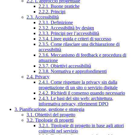
2.2. L’approccio progettuale
2.2.1. Buone pratiche
2.2.2. Principi
2.3. Accessibilità
2.3.1. Definizione
2.3.2. Accessibilità by design
2.3.3. Principi per l’accessibilità
2.3.4. Linee guida e criteri di successo
2.3.5. Come rilasciare una dichiarazione di
accessibilità
2.3.6. Meccanismo di feedback e procedura di
attuazione
2.3.7. Obiettivi accessibilità
2.3.8. Normativa e approfondimenti
2.4. Privacy
2.4.1. Come rispettare la privacy sin dalla
progettazione di un sito o servizio digitale
2.4.2. Richiedi il consenso quando necessario
2.4.3. Le basi del sito web: architettura,
informativa privacy, riferimenti DPO
3. Pianificazione, gestione e strategia
3.1. Obiettivi del progetto
3.2. Tipologie di progetti
3.2.1. Tipologie di progetto in base agli attori
coinvolti nel servizio