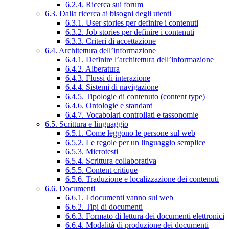
6.2.4. Ricerca sui forum
6.3. Dalla ricerca ai bisogni degli utenti
6.3.1. User stories per definire i contenuti
6.3.2. Job stories per definire i contenuti
6.3.3. Criteri di accettazione
6.4. Architettura dell’informazione
6.4.1. Definire l’architettura dell’informazione
6.4.2. Alberatura
6.4.3. Flussi di interazione
6.4.4. Sistemi di navigazione
6.4.5. Tipologie di contenuto (content type)
6.4.6. Ontologie e standard
6.4.7. Vocabolari controllati e tassonomie
6.5. Scrittura e linguaggio
6.5.1. Come leggono le persone sul web
6.5.2. Le regole per un linguaggio semplice
6.5.3. Microtesti
6.5.4. Scrittura collaborativa
6.5.5. Content critique
6.5.6. Traduzione e localizzazione dei contenuti
6.6. Documenti
6.6.1. I documenti vanno sul web
6.6.2. Tipi di documenti
6.6.3. Formato di lettura dei documenti elettronici
6.6.4. Modalità di produzione dei documenti