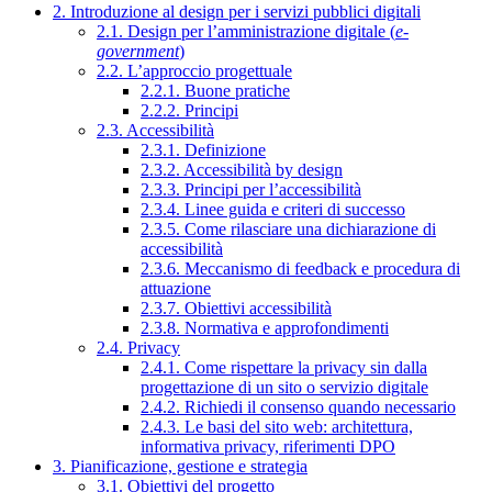
2. Introduzione al design per i servizi pubblici digitali
2.1. Design per l’amministrazione digitale (
e-
government
)
2.2. L’approccio progettuale
2.2.1. Buone pratiche
2.2.2. Principi
2.3. Accessibilità
2.3.1. Definizione
2.3.2. Accessibilità by design
2.3.3. Principi per l’accessibilità
2.3.4. Linee guida e criteri di successo
2.3.5. Come rilasciare una dichiarazione di
accessibilità
2.3.6. Meccanismo di feedback e procedura di
attuazione
2.3.7. Obiettivi accessibilità
2.3.8. Normativa e approfondimenti
2.4. Privacy
2.4.1. Come rispettare la privacy sin dalla
progettazione di un sito o servizio digitale
2.4.2. Richiedi il consenso quando necessario
2.4.3. Le basi del sito web: architettura,
informativa privacy, riferimenti DPO
3. Pianificazione, gestione e strategia
3.1. Obiettivi del progetto