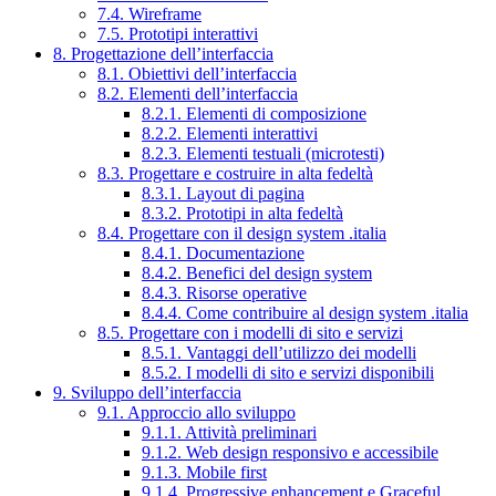
7.4. Wireframe
7.5. Prototipi interattivi
8. Progettazione dell’interfaccia
8.1. Obiettivi dell’interfaccia
8.2. Elementi dell’interfaccia
8.2.1. Elementi di composizione
8.2.2. Elementi interattivi
8.2.3. Elementi testuali (microtesti)
8.3. Progettare e costruire in alta fedeltà
8.3.1. Layout di pagina
8.3.2. Prototipi in alta fedeltà
8.4. Progettare con il design system .italia
8.4.1. Documentazione
8.4.2. Benefici del design system
8.4.3. Risorse operative
8.4.4. Come contribuire al design system .italia
8.5. Progettare con i modelli di sito e servizi
8.5.1. Vantaggi dell’utilizzo dei modelli
8.5.2. I modelli di sito e servizi disponibili
9. Sviluppo dell’interfaccia
9.1. Approccio allo sviluppo
9.1.1. Attività preliminari
9.1.2. Web design responsivo e accessibile
9.1.3. Mobile first
9.1.4. Progressive enhancement e Graceful