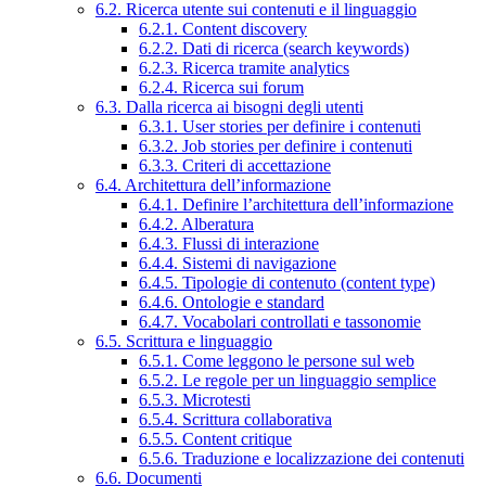
6.2. Ricerca utente sui contenuti e il linguaggio
6.2.1. Content discovery
6.2.2. Dati di ricerca (search keywords)
6.2.3. Ricerca tramite analytics
6.2.4. Ricerca sui forum
6.3. Dalla ricerca ai bisogni degli utenti
6.3.1. User stories per definire i contenuti
6.3.2. Job stories per definire i contenuti
6.3.3. Criteri di accettazione
6.4. Architettura dell’informazione
6.4.1. Definire l’architettura dell’informazione
6.4.2. Alberatura
6.4.3. Flussi di interazione
6.4.4. Sistemi di navigazione
6.4.5. Tipologie di contenuto (content type)
6.4.6. Ontologie e standard
6.4.7. Vocabolari controllati e tassonomie
6.5. Scrittura e linguaggio
6.5.1. Come leggono le persone sul web
6.5.2. Le regole per un linguaggio semplice
6.5.3. Microtesti
6.5.4. Scrittura collaborativa
6.5.5. Content critique
6.5.6. Traduzione e localizzazione dei contenuti
6.6. Documenti