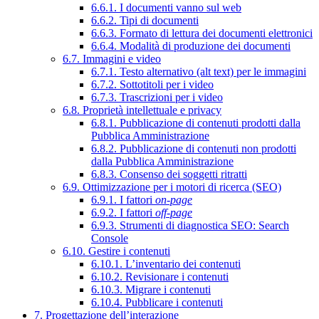
6.6.1. I documenti vanno sul web
6.6.2. Tipi di documenti
6.6.3. Formato di lettura dei documenti elettronici
6.6.4. Modalità di produzione dei documenti
6.7. Immagini e video
6.7.1. Testo alternativo (alt text) per le immagini
6.7.2. Sottotitoli per i video
6.7.3. Trascrizioni per i video
6.8. Proprietà intellettuale e privacy
6.8.1. Pubblicazione di contenuti prodotti dalla
Pubblica Amministrazione
6.8.2. Pubblicazione di contenuti non prodotti
dalla Pubblica Amministrazione
6.8.3. Consenso dei soggetti ritratti
6.9. Ottimizzazione per i motori di ricerca (SEO)
6.9.1. I fattori
on-page
6.9.2. I fattori
off-page
6.9.3. Strumenti di diagnostica SEO: Search
Console
6.10. Gestire i contenuti
6.10.1. L’inventario dei contenuti
6.10.2. Revisionare i contenuti
6.10.3. Migrare i contenuti
6.10.4. Pubblicare i contenuti
7. Progettazione dell’interazione