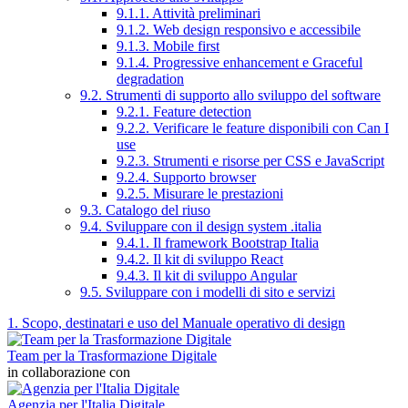
9.1.1. Attività preliminari
9.1.2. Web design responsivo e accessibile
9.1.3. Mobile first
9.1.4. Progressive enhancement e Graceful
degradation
9.2. Strumenti di supporto allo sviluppo del software
9.2.1. Feature detection
9.2.2. Verificare le feature disponibili con Can I
use
9.2.3. Strumenti e risorse per CSS e JavaScript
9.2.4. Supporto browser
9.2.5. Misurare le prestazioni
9.3. Catalogo del riuso
9.4. Sviluppare con il design system .italia
9.4.1. Il framework Bootstrap Italia
9.4.2. Il kit di sviluppo React
9.4.3. Il kit di sviluppo Angular
9.5. Sviluppare con i modelli di sito e servizi
1. Scopo, destinatari e uso del Manuale operativo di design
Team per la Trasformazione Digitale
in collaborazione con
Agenzia per l'Italia Digitale