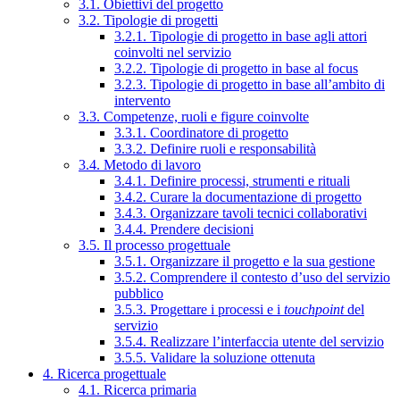
3.1. Obiettivi del progetto
3.2. Tipologie di progetti
3.2.1. Tipologie di progetto in base agli attori
coinvolti nel servizio
3.2.2. Tipologie di progetto in base al focus
3.2.3. Tipologie di progetto in base all’ambito di
intervento
3.3. Competenze, ruoli e figure coinvolte
3.3.1. Coordinatore di progetto
3.3.2. Definire ruoli e responsabilità
3.4. Metodo di lavoro
3.4.1. Definire processi, strumenti e rituali
3.4.2. Curare la documentazione di progetto
3.4.3. Organizzare tavoli tecnici collaborativi
3.4.4. Prendere decisioni
3.5. Il processo progettuale
3.5.1. Organizzare il progetto e la sua gestione
3.5.2. Comprendere il contesto d’uso del servizio
pubblico
3.5.3. Progettare i processi e i
touchpoint
del
servizio
3.5.4. Realizzare l’interfaccia utente del servizio
3.5.5. Validare la soluzione ottenuta
4. Ricerca progettuale
4.1. Ricerca primaria