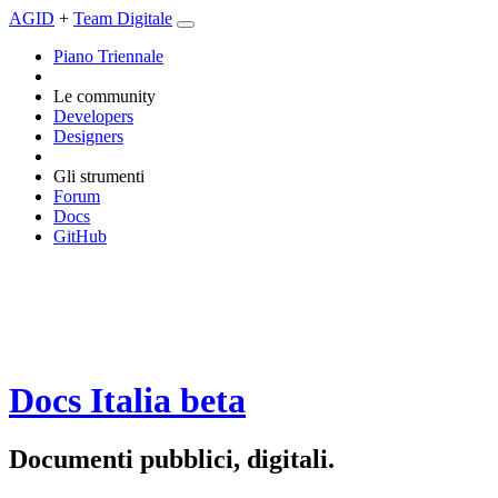
AGID
+
Team Digitale
Piano Triennale
Le community
Developers
Designers
Gli strumenti
Forum
Docs
GitHub
Docs Italia
beta
Documenti pubblici, digitali.