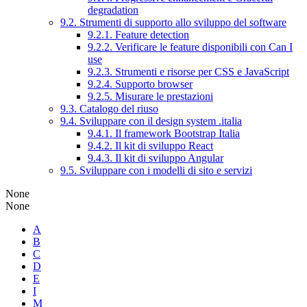
degradation
9.2. Strumenti di supporto allo sviluppo del software
9.2.1. Feature detection
9.2.2. Verificare le feature disponibili con Can I
use
9.2.3. Strumenti e risorse per CSS e JavaScript
9.2.4. Supporto browser
9.2.5. Misurare le prestazioni
9.3. Catalogo del riuso
9.4. Sviluppare con il design system .italia
9.4.1. Il framework Bootstrap Italia
9.4.2. Il kit di sviluppo React
9.4.3. Il kit di sviluppo Angular
9.5. Sviluppare con i modelli di sito e servizi
None
None
A
B
C
D
E
I
M