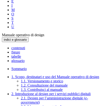
E
I
M
O
S
T
U
Manuale operativo di design
indici e glossario
contenuti
figure
tabelle
glossario
Sommario
1. Scopo, destinatari e uso del Manuale operativo di design
1.1. Versionamento e storico
1.2. Consultazione del manuale
1.3. Contribuisci al manuale
2. Introduzione al design per i servizi pubblici digitali
2.1. Design per l’amministrazione digitale (
e-
government
)