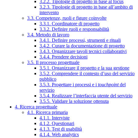
3.2.2. Tipologie di progetto in base al focus
3.2.3. Tipologie di progetto in base all’ambito di
intervento
3.3. Competenze, ruoli e figure coinvolte
3.3.1. Coordinatore di progetto
3.3.2. Definire ruoli e responsabilità
3.4. Metodo di lavoro
3.4.1. Definire processi, strumenti e rituali
3.4.2. Curare la documentazione di progetto
3.4.3. Organizzare tavoli tecnici collaborativi
3.4.4. Prendere decisioni
3.5. Il processo progettuale
3.5.1. Organizzare il progetto e la sua gestione
3.5.2. Comprendere il contesto d’uso del servizio
pubblico
3.5.3. Progettare i processi e i
touchpoint
del
servizio
3.5.4. Realizzare l’interfaccia utente del servizio
3.5.5. Validare la soluzione ottenuta
4. Ricerca progettuale
4.1. Ricerca primaria
4.1.1. Interviste
4.1.2. Questionari
4.1.3. Test di usabilità
4.1.4. Web analytics