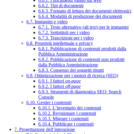
6.6.1. I documenti vanno sul web
6.6.2. Tipi di documenti
6.6.3. Formato di lettura dei documenti elettronici
6.6.4. Modalità di produzione dei documenti
6.7. Immagini e video
6.7.1. Testo alternativo (alt text) per le immagini
6.7.2. Sottotitoli per i video
6.7.3. Trascrizioni per i video
6.8. Proprietà intellettuale e privacy
6.8.1. Pubblicazione di contenuti prodotti dalla
Pubblica Amministrazione
6.8.2. Pubblicazione di contenuti non prodotti
dalla Pubblica Amministrazione
6.8.3. Consenso dei soggetti ritratti
6.9. Ottimizzazione per i motori di ricerca (SEO)
6.9.1. I fattori
on-page
6.9.2. I fattori
off-page
6.9.3. Strumenti di diagnostica SEO: Search
Console
6.10. Gestire i contenuti
6.10.1. L’inventario dei contenuti
6.10.2. Revisionare i contenuti
6.10.3. Migrare i contenuti
6.10.4. Pubblicare i contenuti
7. Progettazione dell’interazione