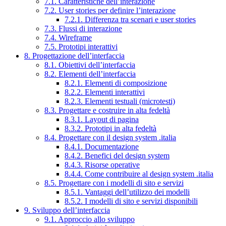
7.1. Caratteristiche dell’interazione
7.2. User stories per definire l’interazione
7.2.1. Differenza tra scenari e user stories
7.3. Flussi di interazione
7.4. Wireframe
7.5. Prototipi interattivi
8. Progettazione dell’interfaccia
8.1. Obiettivi dell’interfaccia
8.2. Elementi dell’interfaccia
8.2.1. Elementi di composizione
8.2.2. Elementi interattivi
8.2.3. Elementi testuali (microtesti)
8.3. Progettare e costruire in alta fedeltà
8.3.1. Layout di pagina
8.3.2. Prototipi in alta fedeltà
8.4. Progettare con il design system .italia
8.4.1. Documentazione
8.4.2. Benefici del design system
8.4.3. Risorse operative
8.4.4. Come contribuire al design system .italia
8.5. Progettare con i modelli di sito e servizi
8.5.1. Vantaggi dell’utilizzo dei modelli
8.5.2. I modelli di sito e servizi disponibili
9. Sviluppo dell’interfaccia
9.1. Approccio allo sviluppo