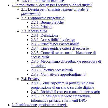
1.3. Contribuisci al manuale
2. Introduzione al design per i servizi pubblici digitali
2.1. Design per l’amministrazione digitale (
e-
government
)
2.2. L’approccio progettuale
2.2.1. Buone pratiche
2.2.2. Principi
2.3. Accessibilità
2.3.1. Definizione
2.3.2. Accessibilità by design
2.3.3. Principi per l’accessibilità
2.3.4. Linee guida e criteri di successo
2.3.5. Come rilasciare una dichiarazione di
accessibilità
2.3.6. Meccanismo di feedback e procedura di
attuazione
2.3.7. Obiettivi accessibilità
2.3.8. Normativa e approfondimenti
2.4. Privacy
2.4.1. Come rispettare la privacy sin dalla
progettazione di un sito o servizio digitale
2.4.2. Richiedi il consenso quando necessario
2.4.3. Le basi del sito web: architettura,
informativa privacy, riferimenti DPO
3. Pianificazione, gestione e strategia