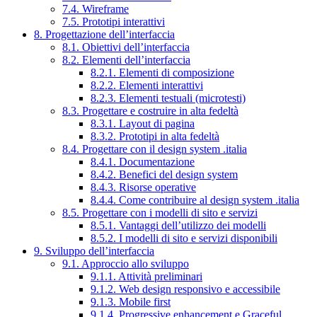
7.4. Wireframe
7.5. Prototipi interattivi
8. Progettazione dell’interfaccia
8.1. Obiettivi dell’interfaccia
8.2. Elementi dell’interfaccia
8.2.1. Elementi di composizione
8.2.2. Elementi interattivi
8.2.3. Elementi testuali (microtesti)
8.3. Progettare e costruire in alta fedeltà
8.3.1. Layout di pagina
8.3.2. Prototipi in alta fedeltà
8.4. Progettare con il design system .italia
8.4.1. Documentazione
8.4.2. Benefici del design system
8.4.3. Risorse operative
8.4.4. Come contribuire al design system .italia
8.5. Progettare con i modelli di sito e servizi
8.5.1. Vantaggi dell’utilizzo dei modelli
8.5.2. I modelli di sito e servizi disponibili
9. Sviluppo dell’interfaccia
9.1. Approccio allo sviluppo
9.1.1. Attività preliminari
9.1.2. Web design responsivo e accessibile
9.1.3. Mobile first
9.1.4. Progressive enhancement e Graceful