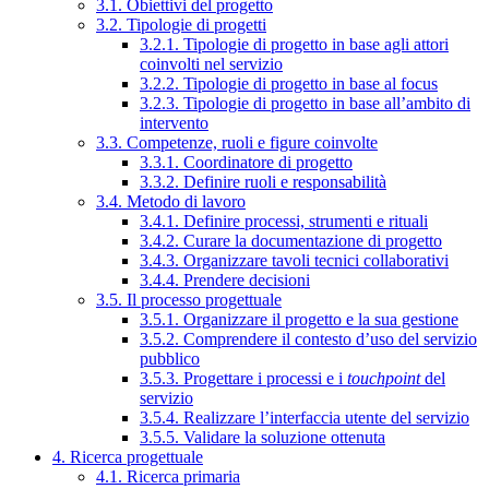
3.1. Obiettivi del progetto
3.2. Tipologie di progetti
3.2.1. Tipologie di progetto in base agli attori
coinvolti nel servizio
3.2.2. Tipologie di progetto in base al focus
3.2.3. Tipologie di progetto in base all’ambito di
intervento
3.3. Competenze, ruoli e figure coinvolte
3.3.1. Coordinatore di progetto
3.3.2. Definire ruoli e responsabilità
3.4. Metodo di lavoro
3.4.1. Definire processi, strumenti e rituali
3.4.2. Curare la documentazione di progetto
3.4.3. Organizzare tavoli tecnici collaborativi
3.4.4. Prendere decisioni
3.5. Il processo progettuale
3.5.1. Organizzare il progetto e la sua gestione
3.5.2. Comprendere il contesto d’uso del servizio
pubblico
3.5.3. Progettare i processi e i
touchpoint
del
servizio
3.5.4. Realizzare l’interfaccia utente del servizio
3.5.5. Validare la soluzione ottenuta
4. Ricerca progettuale
4.1. Ricerca primaria