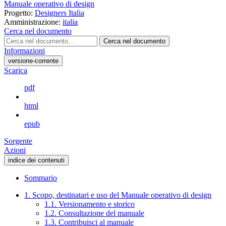
Manuale operativo di design
Progetto:
Designers Italia
Amministrazione:
italia
Cerca nel documento
Cerca nel documento
Informazioni
versione-corrente
Scarica
pdf
html
epub
Sorgente
Azioni
indice dei contenuti
Sommario
1. Scopo, destinatari e uso del Manuale operativo di design
1.1. Versionamento e storico
1.2. Consultazione del manuale
1.3. Contribuisci al manuale