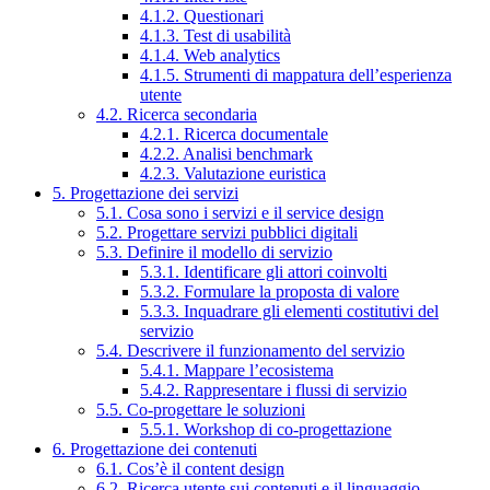
4.1.2. Questionari
4.1.3. Test di usabilità
4.1.4. Web analytics
4.1.5. Strumenti di mappatura dell’esperienza
utente
4.2. Ricerca secondaria
4.2.1. Ricerca documentale
4.2.2. Analisi benchmark
4.2.3. Valutazione euristica
5. Progettazione dei servizi
5.1. Cosa sono i servizi e il service design
5.2. Progettare servizi pubblici digitali
5.3. Definire il modello di servizio
5.3.1. Identificare gli attori coinvolti
5.3.2. Formulare la proposta di valore
5.3.3. Inquadrare gli elementi costitutivi del
servizio
5.4. Descrivere il funzionamento del servizio
5.4.1. Mappare l’ecosistema
5.4.2. Rappresentare i flussi di servizio
5.5. Co-progettare le soluzioni
5.5.1. Workshop di co-progettazione
6. Progettazione dei contenuti
6.1. Cos’è il content design
6.2. Ricerca utente sui contenuti e il linguaggio