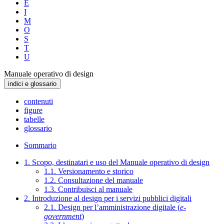
E
I
M
O
S
T
U
Manuale operativo di design
indici e glossario
contenuti
figure
tabelle
glossario
Sommario
1. Scopo, destinatari e uso del Manuale operativo di design
1.1. Versionamento e storico
1.2. Consultazione del manuale
1.3. Contribuisci al manuale
2. Introduzione al design per i servizi pubblici digitali
2.1. Design per l’amministrazione digitale (
e-
government
)