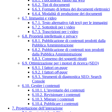
6.6.1. I documenti vanno sul web
6.6.2. Tipi di documenti
6.6.3. Formato di lettura dei documenti elettronici
6.6.4. Modalità di produzione dei documenti
6.7. Immagini e video
6.7.1. Testo alternativo (alt text) per le immagini
6.7.2. Sottotitoli per i video
6.7.3. Trascrizioni per i video
6.8. Proprietà intellettuale e privacy
6.8.1. Pubblicazione di contenuti prodotti dalla
Pubblica Amministrazione
6.8.2. Pubblicazione di contenuti non prodotti
dalla Pubblica Amministrazione
6.8.3. Consenso dei soggetti ritratti
6.9. Ottimizzazione per i motori di ricerca (SEO)
6.9.1. I fattori
on-page
6.9.2. I fattori
off-page
6.9.3. Strumenti di diagnostica SEO: Search
Console
6.10. Gestire i contenuti
6.10.1. L’inventario dei contenuti
6.10.2. Revisionare i contenuti
6.10.3. Migrare i contenuti
6.10.4. Pubblicare i contenuti
7. Progettazione dell’interazione