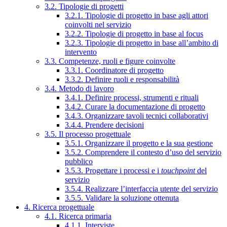
3.2. Tipologie di progetti
3.2.1. Tipologie di progetto in base agli attori
coinvolti nel servizio
3.2.2. Tipologie di progetto in base al focus
3.2.3. Tipologie di progetto in base all’ambito di
intervento
3.3. Competenze, ruoli e figure coinvolte
3.3.1. Coordinatore di progetto
3.3.2. Definire ruoli e responsabilità
3.4. Metodo di lavoro
3.4.1. Definire processi, strumenti e rituali
3.4.2. Curare la documentazione di progetto
3.4.3. Organizzare tavoli tecnici collaborativi
3.4.4. Prendere decisioni
3.5. Il processo progettuale
3.5.1. Organizzare il progetto e la sua gestione
3.5.2. Comprendere il contesto d’uso del servizio
pubblico
3.5.3. Progettare i processi e i
touchpoint
del
servizio
3.5.4. Realizzare l’interfaccia utente del servizio
3.5.5. Validare la soluzione ottenuta
4. Ricerca progettuale
4.1. Ricerca primaria
4.1.1. Interviste