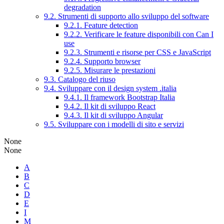
degradation
9.2. Strumenti di supporto allo sviluppo del software
9.2.1. Feature detection
9.2.2. Verificare le feature disponibili con Can I
use
9.2.3. Strumenti e risorse per CSS e JavaScript
9.2.4. Supporto browser
9.2.5. Misurare le prestazioni
9.3. Catalogo del riuso
9.4. Sviluppare con il design system .italia
9.4.1. Il framework Bootstrap Italia
9.4.2. Il kit di sviluppo React
9.4.3. Il kit di sviluppo Angular
9.5. Sviluppare con i modelli di sito e servizi
None
None
A
B
C
D
E
I
M