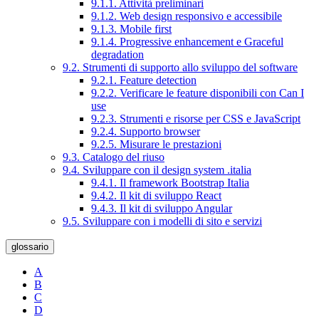
9.1.1. Attività preliminari
9.1.2. Web design responsivo e accessibile
9.1.3. Mobile first
9.1.4. Progressive enhancement e Graceful
degradation
9.2. Strumenti di supporto allo sviluppo del software
9.2.1. Feature detection
9.2.2. Verificare le feature disponibili con Can I
use
9.2.3. Strumenti e risorse per CSS e JavaScript
9.2.4. Supporto browser
9.2.5. Misurare le prestazioni
9.3. Catalogo del riuso
9.4. Sviluppare con il design system .italia
9.4.1. Il framework Bootstrap Italia
9.4.2. Il kit di sviluppo React
9.4.3. Il kit di sviluppo Angular
9.5. Sviluppare con i modelli di sito e servizi
glossario
A
B
C
D