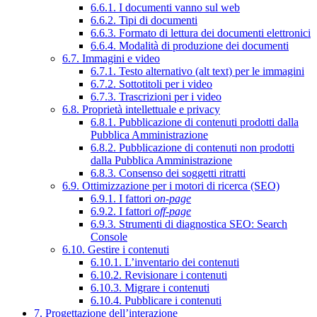
6.6.1. I documenti vanno sul web
6.6.2. Tipi di documenti
6.6.3. Formato di lettura dei documenti elettronici
6.6.4. Modalità di produzione dei documenti
6.7. Immagini e video
6.7.1. Testo alternativo (alt text) per le immagini
6.7.2. Sottotitoli per i video
6.7.3. Trascrizioni per i video
6.8. Proprietà intellettuale e privacy
6.8.1. Pubblicazione di contenuti prodotti dalla
Pubblica Amministrazione
6.8.2. Pubblicazione di contenuti non prodotti
dalla Pubblica Amministrazione
6.8.3. Consenso dei soggetti ritratti
6.9. Ottimizzazione per i motori di ricerca (SEO)
6.9.1. I fattori
on-page
6.9.2. I fattori
off-page
6.9.3. Strumenti di diagnostica SEO: Search
Console
6.10. Gestire i contenuti
6.10.1. L’inventario dei contenuti
6.10.2. Revisionare i contenuti
6.10.3. Migrare i contenuti
6.10.4. Pubblicare i contenuti
7. Progettazione dell’interazione