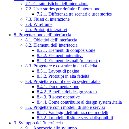
7.1. Caratteristiche dell’interazione
7.2. User stories per definire l’interazione
7.2.1. Differenza tra scenari e user stories
7.3. Flussi di interazione
7.4. Wireframe
7.5. Prototipi interattivi
8. Progettazione dell’interfaccia
8.1. Obiettivi dell’interfaccia
8.2. Elementi dell’interfaccia
8.2.1. Elementi di composizione
8.2.2. Elementi interattivi
8.2.3. Elementi testuali (microtesti)
8.3. Progettare e costruire in alta fedeltà
8.3.1. Layout di pagina
8.3.2. Prototipi in alta fedeltà
8.4. Progettare con il design system .italia
8.4.1. Documentazione
8.4.2. Benefici del design system
8.4.3. Risorse operative
8.4.4. Come contribuire al design system .italia
8.5. Progettare con i modelli di sito e servizi
8.5.1. Vantaggi dell’utilizzo dei modelli
8.5.2. I modelli di sito e servizi disponibili
9. Sviluppo dell’interfaccia
9.1. Approccio allo sviluppo