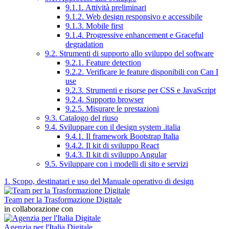
9.1.1. Attività preliminari
9.1.2. Web design responsivo e accessibile
9.1.3. Mobile first
9.1.4. Progressive enhancement e Graceful
degradation
9.2. Strumenti di supporto allo sviluppo del software
9.2.1. Feature detection
9.2.2. Verificare le feature disponibili con Can I
use
9.2.3. Strumenti e risorse per CSS e JavaScript
9.2.4. Supporto browser
9.2.5. Misurare le prestazioni
9.3. Catalogo del riuso
9.4. Sviluppare con il design system .italia
9.4.1. Il framework Bootstrap Italia
9.4.2. Il kit di sviluppo React
9.4.3. Il kit di sviluppo Angular
9.5. Sviluppare con i modelli di sito e servizi
1. Scopo, destinatari e uso del Manuale operativo di design
Team per la Trasformazione Digitale
in collaborazione con
Agenzia per l'Italia Digitale