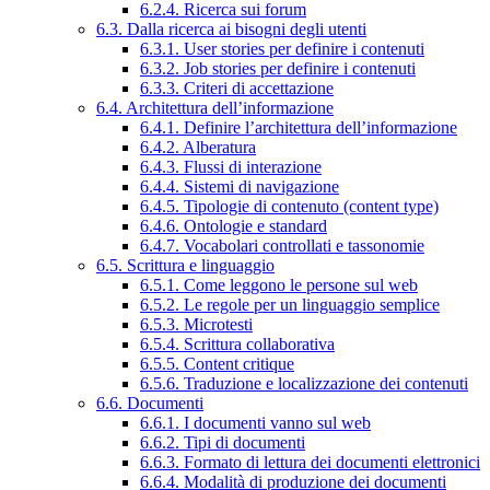
6.2.4. Ricerca sui forum
6.3. Dalla ricerca ai bisogni degli utenti
6.3.1. User stories per definire i contenuti
6.3.2. Job stories per definire i contenuti
6.3.3. Criteri di accettazione
6.4. Architettura dell’informazione
6.4.1. Definire l’architettura dell’informazione
6.4.2. Alberatura
6.4.3. Flussi di interazione
6.4.4. Sistemi di navigazione
6.4.5. Tipologie di contenuto (content type)
6.4.6. Ontologie e standard
6.4.7. Vocabolari controllati e tassonomie
6.5. Scrittura e linguaggio
6.5.1. Come leggono le persone sul web
6.5.2. Le regole per un linguaggio semplice
6.5.3. Microtesti
6.5.4. Scrittura collaborativa
6.5.5. Content critique
6.5.6. Traduzione e localizzazione dei contenuti
6.6. Documenti
6.6.1. I documenti vanno sul web
6.6.2. Tipi di documenti
6.6.3. Formato di lettura dei documenti elettronici
6.6.4. Modalità di produzione dei documenti