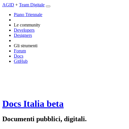
AGID
+
Team Digitale
Piano Triennale
Le community
Developers
Designers
Gli strumenti
Forum
Docs
GitHub
Docs Italia
beta
Documenti pubblici, digitali.