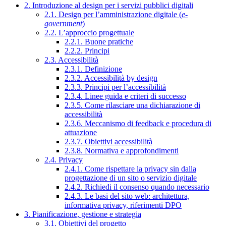
2. Introduzione al design per i servizi pubblici digitali
2.1. Design per l’amministrazione digitale (
e-
government
)
2.2. L’approccio progettuale
2.2.1. Buone pratiche
2.2.2. Principi
2.3. Accessibilità
2.3.1. Definizione
2.3.2. Accessibilità by design
2.3.3. Principi per l’accessibilità
2.3.4. Linee guida e criteri di successo
2.3.5. Come rilasciare una dichiarazione di
accessibilità
2.3.6. Meccanismo di feedback e procedura di
attuazione
2.3.7. Obiettivi accessibilità
2.3.8. Normativa e approfondimenti
2.4. Privacy
2.4.1. Come rispettare la privacy sin dalla
progettazione di un sito o servizio digitale
2.4.2. Richiedi il consenso quando necessario
2.4.3. Le basi del sito web: architettura,
informativa privacy, riferimenti DPO
3. Pianificazione, gestione e strategia
3.1. Obiettivi del progetto