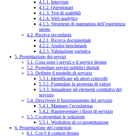
4.1.1. Interviste
4.1.2. Questionari
4.1.3. Test di usabilità
4.1.4. Web analytics
4.1.5. Strumenti di mappatura dell’esperienza
utente
4.2. Ricerca secondaria
4.2.1. Ricerca documentale
4.2.2. Analisi benchmark
4.2.3. Valutazione euristica
5. Progettazione dei servizi
5.1. Cosa sono i servizi e il service design
5.2. Progettare servizi pubblici digitali
5.3. Definire il modello di servizio
5.3.1. Identificare gli attori coinvolti
5.3.2. Formulare la proposta di valore
5.3.3. Inquadrare gli elementi costitutivi del
servizio
5.4. Descrivere il funzionamento del servizio
5.4.1. Mappare l’ecosistema
5.4.2. Rappresentare i flussi di servizio
5.5. Co-progettare le soluzioni
5.5.1. Workshop di co-progettazione
6. Progettazione dei contenuti
6.1. Cos’è il content design