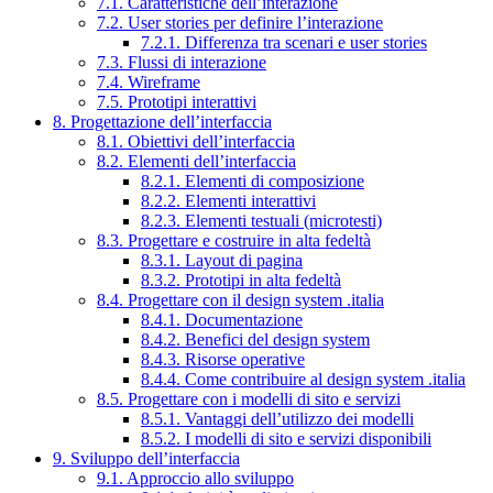
7.1. Caratteristiche dell’interazione
7.2. User stories per definire l’interazione
7.2.1. Differenza tra scenari e user stories
7.3. Flussi di interazione
7.4. Wireframe
7.5. Prototipi interattivi
8. Progettazione dell’interfaccia
8.1. Obiettivi dell’interfaccia
8.2. Elementi dell’interfaccia
8.2.1. Elementi di composizione
8.2.2. Elementi interattivi
8.2.3. Elementi testuali (microtesti)
8.3. Progettare e costruire in alta fedeltà
8.3.1. Layout di pagina
8.3.2. Prototipi in alta fedeltà
8.4. Progettare con il design system .italia
8.4.1. Documentazione
8.4.2. Benefici del design system
8.4.3. Risorse operative
8.4.4. Come contribuire al design system .italia
8.5. Progettare con i modelli di sito e servizi
8.5.1. Vantaggi dell’utilizzo dei modelli
8.5.2. I modelli di sito e servizi disponibili
9. Sviluppo dell’interfaccia
9.1. Approccio allo sviluppo