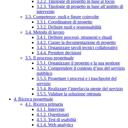
3.2.2. Tipologie di progetto in base al focus
3.2.3. Tipologie di progetto in base all’ambito di
intervento
3.3. Competenze, ruoli e figure coinvolte
3.3.1. Coordinatore di progetto
3.3.2. Definire ruoli e responsabilità
3.4. Metodo di lavoro
3.4.1. Definire processi, strumenti e rituali
3.4.2. Curare la documentazione di progetto
3.4.3. Organizzare tavoli tecnici collaborativi
3.4.4. Prendere decisioni
3.5. Il processo progettuale
3.5.1. Organizzare il progetto e la sua gestione
3.5.2. Comprendere il contesto d’uso del servizio
pubblico
3.5.3. Progettare i processi e i
touchpoint
del
servizio
3.5.4. Realizzare l’interfaccia utente del servizio
3.5.5. Validare la soluzione ottenuta
4. Ricerca progettuale
4.1. Ricerca primaria
4.1.1. Interviste
4.1.2. Questionari
4.1.3. Test di usabilità
4.1.4. Web analytics