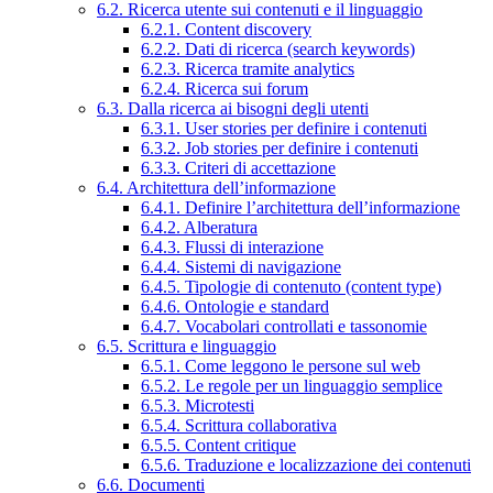
6.2. Ricerca utente sui contenuti e il linguaggio
6.2.1. Content discovery
6.2.2. Dati di ricerca (search keywords)
6.2.3. Ricerca tramite analytics
6.2.4. Ricerca sui forum
6.3. Dalla ricerca ai bisogni degli utenti
6.3.1. User stories per definire i contenuti
6.3.2. Job stories per definire i contenuti
6.3.3. Criteri di accettazione
6.4. Architettura dell’informazione
6.4.1. Definire l’architettura dell’informazione
6.4.2. Alberatura
6.4.3. Flussi di interazione
6.4.4. Sistemi di navigazione
6.4.5. Tipologie di contenuto (content type)
6.4.6. Ontologie e standard
6.4.7. Vocabolari controllati e tassonomie
6.5. Scrittura e linguaggio
6.5.1. Come leggono le persone sul web
6.5.2. Le regole per un linguaggio semplice
6.5.3. Microtesti
6.5.4. Scrittura collaborativa
6.5.5. Content critique
6.5.6. Traduzione e localizzazione dei contenuti
6.6. Documenti