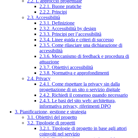
2.2. L’approccio progettuale
2.2.1. Buone pratiche
2.2.2. Principi
2.3. Accessibilità
2.3.1. Definizione
2.3.2. Accessibilità by design
2.3.3. Principi per l’accessibilità
2.3.4. Linee guida e criteri di successo
2.3.5. Come rilasciare una dichiarazione di
accessibilità
2.3.6. Meccanismo di feedback e procedura di
attuazione
2.3.7. Obiettivi accessibilità
2.3.8. Normativa e approfondimenti
2.4. Privacy
2.4.1. Come rispettare la privacy sin dalla
progettazione di un sito o servizio digitale
2.4.2. Richiedi il consenso quando necessario
2.4.3. Le basi del sito web: architettura,
informativa privacy, riferimenti DPO
3. Pianificazione, gestione e strategia
3.1. Obiettivi del progetto
3.2. Tipologie di progetti
3.2.1. Tipologie di progetto in base agli attori
coinvolti nel servizio