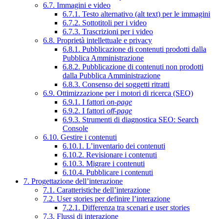
6.7. Immagini e video
6.7.1. Testo alternativo (alt text) per le immagini
6.7.2. Sottotitoli per i video
6.7.3. Trascrizioni per i video
6.8. Proprietà intellettuale e privacy
6.8.1. Pubblicazione di contenuti prodotti dalla
Pubblica Amministrazione
6.8.2. Pubblicazione di contenuti non prodotti
dalla Pubblica Amministrazione
6.8.3. Consenso dei soggetti ritratti
6.9. Ottimizzazione per i motori di ricerca (SEO)
6.9.1. I fattori
on-page
6.9.2. I fattori
off-page
6.9.3. Strumenti di diagnostica SEO: Search
Console
6.10. Gestire i contenuti
6.10.1. L’inventario dei contenuti
6.10.2. Revisionare i contenuti
6.10.3. Migrare i contenuti
6.10.4. Pubblicare i contenuti
7. Progettazione dell’interazione
7.1. Caratteristiche dell’interazione
7.2. User stories per definire l’interazione
7.2.1. Differenza tra scenari e user stories
7.3. Flussi di interazione