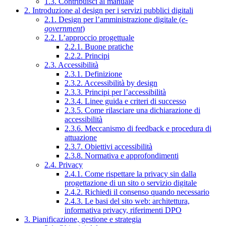
1.3. Contribuisci al manuale
2. Introduzione al design per i servizi pubblici digitali
2.1. Design per l’amministrazione digitale (
e-
government
)
2.2. L’approccio progettuale
2.2.1. Buone pratiche
2.2.2. Principi
2.3. Accessibilità
2.3.1. Definizione
2.3.2. Accessibilità by design
2.3.3. Principi per l’accessibilità
2.3.4. Linee guida e criteri di successo
2.3.5. Come rilasciare una dichiarazione di
accessibilità
2.3.6. Meccanismo di feedback e procedura di
attuazione
2.3.7. Obiettivi accessibilità
2.3.8. Normativa e approfondimenti
2.4. Privacy
2.4.1. Come rispettare la privacy sin dalla
progettazione di un sito o servizio digitale
2.4.2. Richiedi il consenso quando necessario
2.4.3. Le basi del sito web: architettura,
informativa privacy, riferimenti DPO
3. Pianificazione, gestione e strategia