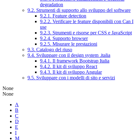
degradation
9.2. Strumenti di supporto allo sviluppo del software
9.2.1. Feature detection
9.2.2. Verificare le feature disponibili con Can I
use
9.2.3. Strumenti e risorse per CSS e JavaScript
9.2.4. Supporto browser
9.2.5. Misurare le prestazioni
9.3. Catalogo del riuso
9.4. Sviluppare con il design system .italia
9.4.1. Il framework Bootstrap Italia
9.4.2. Il kit di sviluppo React
9.4.3. Il kit di sviluppo Angular
9.5. Sviluppare con i modelli di sito e servizi
None
None
A
B
C
D
E
I
M