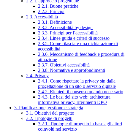
2.2. L’approccio progettuale
2.2.1. Buone pratiche
2.2.2. Principi
2.3. Accessibilità
2.3.1. Definizione
2.3.2. Accessibilità by design
2.3.3. Principi per l’accessibilità
2.3.4. Linee guida e criteri di successo
2.3.5. Come rilasciare una dichiarazione di
accessibilità
2.3.6. Meccanismo di feedback e procedura di
attuazione
2.3.7. Obiettivi accessibilità
2.3.8. Normativa e approfondimenti
2.4. Privacy
2.4.1. Come rispettare la privacy sin dalla
progettazione di un sito o servizio digitale
2.4.2. Richiedi il consenso quando necessario
2.4.3. Le basi del sito web: architettura,
informativa privacy, riferimenti DPO
3. Pianificazione, gestione e strategia
3.1. Obiettivi del progetto
3.2. Tipologie di progetti
3.2.1. Tipologie di progetto in base agli attori
coinvolti nel servizio