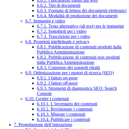
6.6.1. I documenti vanno sul web
6.6.2. Tipi di documenti
6.6.3. Formato di lettura dei documenti elettronici
6.6.4. Modalità di produzione dei documenti
6.7. Immagini e video
6.7.1. Testo alternativo (alt text) per le immagini
6.7.2. Sottotitoli per i video
6.7.3. Trascrizioni per i video
6.8. Proprietà intellettuale e privacy
6.8.1. Pubblicazione di contenuti prodotti dalla
Pubblica Amministrazione
6.8.2. Pubblicazione di contenuti non prodotti
dalla Pubblica Amministrazione
6.8.3. Consenso dei soggetti ritratti
6.9. Ottimizzazione per i motori di ricerca (SEO)
6.9.1. I fattori
on-page
6.9.2. I fattori
off-page
6.9.3. Strumenti di diagnostica SEO: Search
Console
6.10. Gestire i contenuti
6.10.1. L’inventario dei contenuti
6.10.2. Revisionare i contenuti
6.10.3. Migrare i contenuti
6.10.4. Pubblicare i contenuti
7. Progettazione dell’interazione