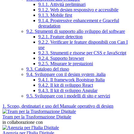
9.1.1. Attività preliminari
9.1.2. Web design responsivo e accessibile
9.1.3. Mobile first
9.1.4. Progressive enhancement e Graceful
degradation
9.2. Strumenti di supporto allo sviluppo del software
9.2.1. Feature detection
9.2.2. Verificare le feature disponibili con Can I
use
9.2.3. Strumenti e risorse per CSS e JavaScript
9.2.4. Supporto browser
9.2.5. Misurare le prestazioni
9.3. Catalogo del riuso
9.4. Sviluppare con il design system .italia
9.4.1. Il framework Bootstrap Italia
9.4.2. Il kit di sviluppo React
9.4.3. Il kit di sviluppo Angular
9.5. Sviluppare con i modelli di sito e servizi
1. Scopo, destinatari e uso del Manuale operativo di design
Team per la Trasformazione Digitale
in collaborazione con
Agenzia per l'Italia Digitale