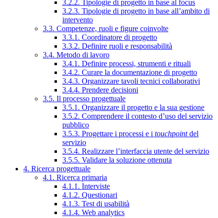
3.2.2. Tipologie di progetto in base al focus
3.2.3. Tipologie di progetto in base all’ambito di
intervento
3.3. Competenze, ruoli e figure coinvolte
3.3.1. Coordinatore di progetto
3.3.2. Definire ruoli e responsabilità
3.4. Metodo di lavoro
3.4.1. Definire processi, strumenti e rituali
3.4.2. Curare la documentazione di progetto
3.4.3. Organizzare tavoli tecnici collaborativi
3.4.4. Prendere decisioni
3.5. Il processo progettuale
3.5.1. Organizzare il progetto e la sua gestione
3.5.2. Comprendere il contesto d’uso del servizio
pubblico
3.5.3. Progettare i processi e i
touchpoint
del
servizio
3.5.4. Realizzare l’interfaccia utente del servizio
3.5.5. Validare la soluzione ottenuta
4. Ricerca progettuale
4.1. Ricerca primaria
4.1.1. Interviste
4.1.2. Questionari
4.1.3. Test di usabilità
4.1.4. Web analytics