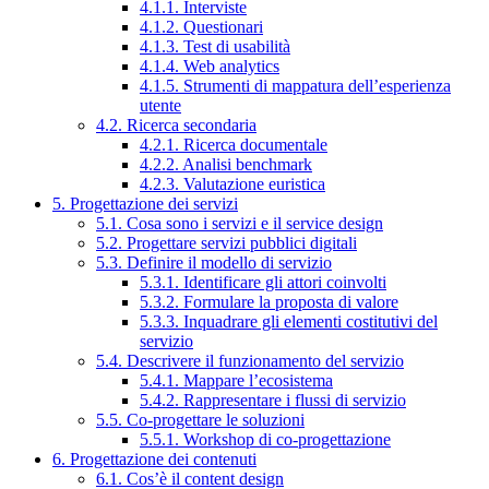
4.1.1. Interviste
4.1.2. Questionari
4.1.3. Test di usabilità
4.1.4. Web analytics
4.1.5. Strumenti di mappatura dell’esperienza
utente
4.2. Ricerca secondaria
4.2.1. Ricerca documentale
4.2.2. Analisi benchmark
4.2.3. Valutazione euristica
5. Progettazione dei servizi
5.1. Cosa sono i servizi e il service design
5.2. Progettare servizi pubblici digitali
5.3. Definire il modello di servizio
5.3.1. Identificare gli attori coinvolti
5.3.2. Formulare la proposta di valore
5.3.3. Inquadrare gli elementi costitutivi del
servizio
5.4. Descrivere il funzionamento del servizio
5.4.1. Mappare l’ecosistema
5.4.2. Rappresentare i flussi di servizio
5.5. Co-progettare le soluzioni
5.5.1. Workshop di co-progettazione
6. Progettazione dei contenuti
6.1. Cos’è il content design