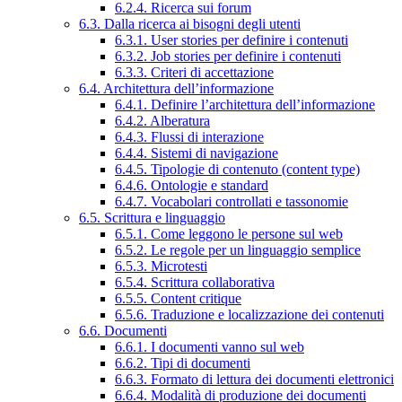
6.2.4. Ricerca sui forum
6.3. Dalla ricerca ai bisogni degli utenti
6.3.1. User stories per definire i contenuti
6.3.2. Job stories per definire i contenuti
6.3.3. Criteri di accettazione
6.4. Architettura dell’informazione
6.4.1. Definire l’architettura dell’informazione
6.4.2. Alberatura
6.4.3. Flussi di interazione
6.4.4. Sistemi di navigazione
6.4.5. Tipologie di contenuto (content type)
6.4.6. Ontologie e standard
6.4.7. Vocabolari controllati e tassonomie
6.5. Scrittura e linguaggio
6.5.1. Come leggono le persone sul web
6.5.2. Le regole per un linguaggio semplice
6.5.3. Microtesti
6.5.4. Scrittura collaborativa
6.5.5. Content critique
6.5.6. Traduzione e localizzazione dei contenuti
6.6. Documenti
6.6.1. I documenti vanno sul web
6.6.2. Tipi di documenti
6.6.3. Formato di lettura dei documenti elettronici
6.6.4. Modalità di produzione dei documenti