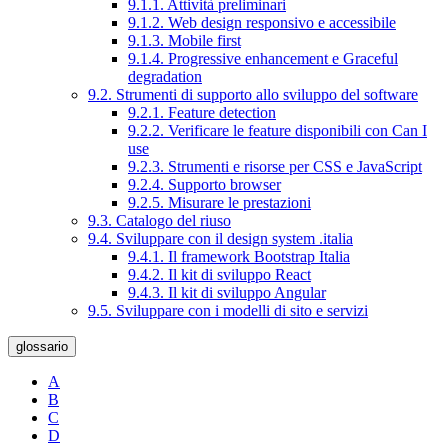
9.1.1. Attività preliminari
9.1.2. Web design responsivo e accessibile
9.1.3. Mobile first
9.1.4. Progressive enhancement e Graceful
degradation
9.2. Strumenti di supporto allo sviluppo del software
9.2.1. Feature detection
9.2.2. Verificare le feature disponibili con Can I
use
9.2.3. Strumenti e risorse per CSS e JavaScript
9.2.4. Supporto browser
9.2.5. Misurare le prestazioni
9.3. Catalogo del riuso
9.4. Sviluppare con il design system .italia
9.4.1. Il framework Bootstrap Italia
9.4.2. Il kit di sviluppo React
9.4.3. Il kit di sviluppo Angular
9.5. Sviluppare con i modelli di sito e servizi
glossario
A
B
C
D