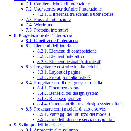
7.1. Caratteristiche dell’interazione
7.2. User stories per definire l’interazione
7.2.1. Differenza tra scenari e user stories
7.3. Flussi di interazione
7.4. Wireframe
7.5. Prototipi interattivi
8. Progettazione dell’interfaccia
8.1. Obiettivi dell’interfaccia
8.2. Elementi dell’interfaccia
8.2.1. Elementi di composizione
8.2.2. Elementi interattivi
8.2.3. Elementi testuali (microtesti)
8.3. Progettare e costruire in alta fedeltà
8.3.1. Layout di pagina
8.3.2. Prototipi in alta fedeltà
8.4. Progettare con il design system .italia
8.4.1. Documentazione
8.4.2. Benefici del design system
8.4.3. Risorse operative
8.4.4. Come contribuire al design system .italia
8.5. Progettare con i modelli di sito e servizi
8.5.1. Vantaggi dell’utilizzo dei modelli
8.5.2. I modelli di sito e servizi disponibili
9. Sviluppo dell’interfaccia
9.1. Approccio allo sviluppo