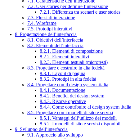
7.1. Caratteristiche dell’interazione
7.2. User stories per definire l’interazione
7.2.1. Differenza tra scenari e user stories
7.3. Flussi di interazione
7.4. Wireframe
7.5. Prototipi interattivi
8. Progettazione dell’interfaccia
8.1. Obiettivi dell’interfaccia
8.2. Elementi dell’interfaccia
8.2.1. Elementi di composizione
8.2.2. Elementi interattivi
8.2.3. Elementi testuali (microtesti)
8.3. Progettare e costruire in alta fedeltà
8.3.1. Layout di pagina
8.3.2. Prototipi in alta fedeltà
8.4. Progettare con il design system .italia
8.4.1. Documentazione
8.4.2. Benefici del design system
8.4.3. Risorse operative
8.4.4. Come contribuire al design system .italia
8.5. Progettare con i modelli di sito e servizi
8.5.1. Vantaggi dell’utilizzo dei modelli
8.5.2. I modelli di sito e servizi disponibili
9. Sviluppo dell’interfaccia
9.1. Approccio allo sviluppo