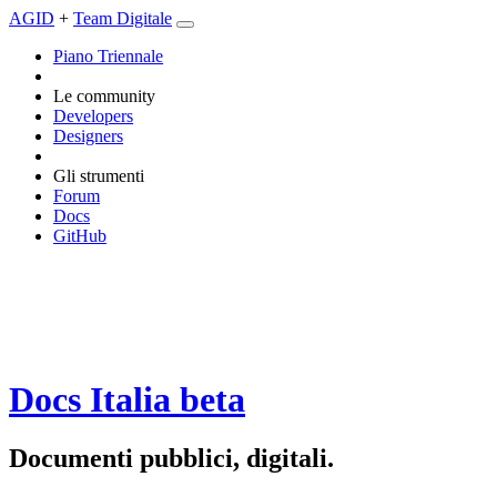
AGID
+
Team Digitale
Piano Triennale
Le community
Developers
Designers
Gli strumenti
Forum
Docs
GitHub
Docs Italia
beta
Documenti pubblici, digitali.