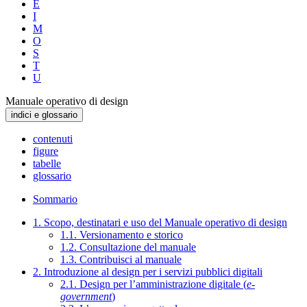
E
I
M
O
S
T
U
Manuale operativo di design
indici e glossario
contenuti
figure
tabelle
glossario
Sommario
1. Scopo, destinatari e uso del Manuale operativo di design
1.1. Versionamento e storico
1.2. Consultazione del manuale
1.3. Contribuisci al manuale
2. Introduzione al design per i servizi pubblici digitali
2.1. Design per l’amministrazione digitale (
e-
government
)