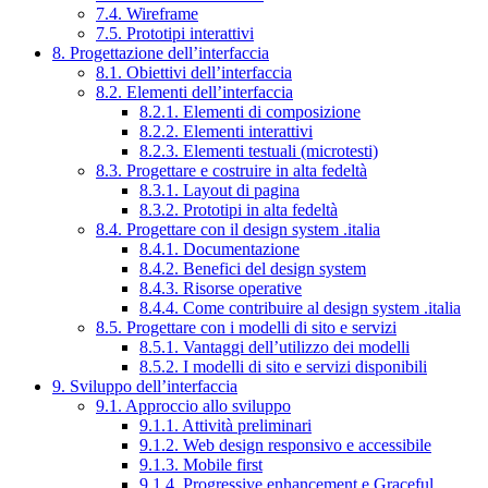
7.4. Wireframe
7.5. Prototipi interattivi
8. Progettazione dell’interfaccia
8.1. Obiettivi dell’interfaccia
8.2. Elementi dell’interfaccia
8.2.1. Elementi di composizione
8.2.2. Elementi interattivi
8.2.3. Elementi testuali (microtesti)
8.3. Progettare e costruire in alta fedeltà
8.3.1. Layout di pagina
8.3.2. Prototipi in alta fedeltà
8.4. Progettare con il design system .italia
8.4.1. Documentazione
8.4.2. Benefici del design system
8.4.3. Risorse operative
8.4.4. Come contribuire al design system .italia
8.5. Progettare con i modelli di sito e servizi
8.5.1. Vantaggi dell’utilizzo dei modelli
8.5.2. I modelli di sito e servizi disponibili
9. Sviluppo dell’interfaccia
9.1. Approccio allo sviluppo
9.1.1. Attività preliminari
9.1.2. Web design responsivo e accessibile
9.1.3. Mobile first
9.1.4. Progressive enhancement e Graceful