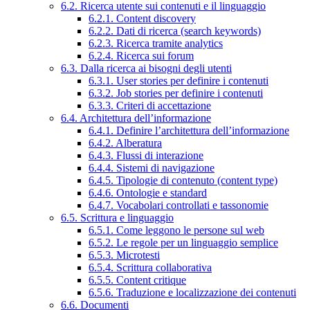
6.2. Ricerca utente sui contenuti e il linguaggio
6.2.1. Content discovery
6.2.2. Dati di ricerca (search keywords)
6.2.3. Ricerca tramite analytics
6.2.4. Ricerca sui forum
6.3. Dalla ricerca ai bisogni degli utenti
6.3.1. User stories per definire i contenuti
6.3.2. Job stories per definire i contenuti
6.3.3. Criteri di accettazione
6.4. Architettura dell’informazione
6.4.1. Definire l’architettura dell’informazione
6.4.2. Alberatura
6.4.3. Flussi di interazione
6.4.4. Sistemi di navigazione
6.4.5. Tipologie di contenuto (content type)
6.4.6. Ontologie e standard
6.4.7. Vocabolari controllati e tassonomie
6.5. Scrittura e linguaggio
6.5.1. Come leggono le persone sul web
6.5.2. Le regole per un linguaggio semplice
6.5.3. Microtesti
6.5.4. Scrittura collaborativa
6.5.5. Content critique
6.5.6. Traduzione e localizzazione dei contenuti
6.6. Documenti