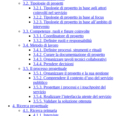
3.2. Tipologie di progetti
3.2.1. Tipologie di progetto in base agli attori
coinvolti nel servizio
3.2.2. Tipologie di progetto in base al focus
3.2.3. Tipologie di progetto in base all’ambito di
intervento
3.3. Competenze, ruoli e figure coinvolte
3.3.1. Coordinatore di progetto
3.3.2. Definire ruoli e responsabilità
3.4. Metodo di lavoro
3.4.1. Definire processi, strumenti e rituali
3.4.2. Curare la documentazione di progetto
3.4.3. Organizzare tavoli tecnici collaborativi
3.4.4. Prendere decisioni
3.5. Il processo progettuale
3.5.1. Organizzare il progetto e la sua gestione
3.5.2. Comprendere il contesto d’uso del servizio
pubblico
3.5.3. Progettare i processi e i
touchpoint
del
servizio
3.5.4. Realizzare l’interfaccia utente del servizio
3.5.5. Validare la soluzione ottenuta
4. Ricerca progettuale
4.1. Ricerca primaria
4.1.1. Interviste