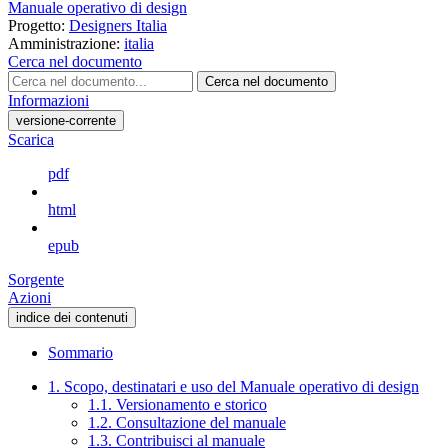
Manuale operativo di design
Progetto:
Designers Italia
Amministrazione:
italia
Cerca nel documento
Cerca nel documento
Informazioni
versione-corrente
Scarica
pdf
html
epub
Sorgente
Azioni
indice dei contenuti
Sommario
1. Scopo, destinatari e uso del Manuale operativo di design
1.1. Versionamento e storico
1.2. Consultazione del manuale
1.3. Contribuisci al manuale