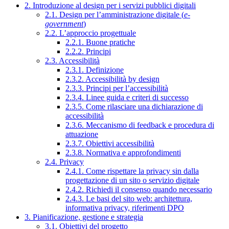
2. Introduzione al design per i servizi pubblici digitali
2.1. Design per l’amministrazione digitale (
e-
government
)
2.2. L’approccio progettuale
2.2.1. Buone pratiche
2.2.2. Principi
2.3. Accessibilità
2.3.1. Definizione
2.3.2. Accessibilità by design
2.3.3. Principi per l’accessibilità
2.3.4. Linee guida e criteri di successo
2.3.5. Come rilasciare una dichiarazione di
accessibilità
2.3.6. Meccanismo di feedback e procedura di
attuazione
2.3.7. Obiettivi accessibilità
2.3.8. Normativa e approfondimenti
2.4. Privacy
2.4.1. Come rispettare la privacy sin dalla
progettazione di un sito o servizio digitale
2.4.2. Richiedi il consenso quando necessario
2.4.3. Le basi del sito web: architettura,
informativa privacy, riferimenti DPO
3. Pianificazione, gestione e strategia
3.1. Obiettivi del progetto