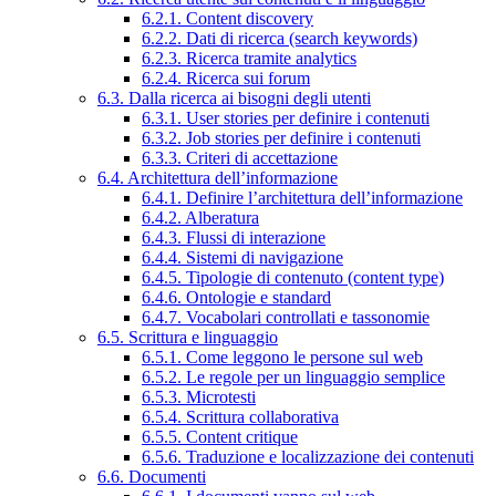
6.2.1. Content discovery
6.2.2. Dati di ricerca (search keywords)
6.2.3. Ricerca tramite analytics
6.2.4. Ricerca sui forum
6.3. Dalla ricerca ai bisogni degli utenti
6.3.1. User stories per definire i contenuti
6.3.2. Job stories per definire i contenuti
6.3.3. Criteri di accettazione
6.4. Architettura dell’informazione
6.4.1. Definire l’architettura dell’informazione
6.4.2. Alberatura
6.4.3. Flussi di interazione
6.4.4. Sistemi di navigazione
6.4.5. Tipologie di contenuto (content type)
6.4.6. Ontologie e standard
6.4.7. Vocabolari controllati e tassonomie
6.5. Scrittura e linguaggio
6.5.1. Come leggono le persone sul web
6.5.2. Le regole per un linguaggio semplice
6.5.3. Microtesti
6.5.4. Scrittura collaborativa
6.5.5. Content critique
6.5.6. Traduzione e localizzazione dei contenuti
6.6. Documenti