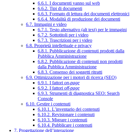
6.6.1. I documenti vanno sul web
6.6.2. Tipi di documenti
6.6.3. Formato di lettura dei documenti elettronici
6.6.4. Modalità di produzione dei documenti
6.7. Immagini e video
6.7.1. Testo alternativo (alt text) per le immagini
6.7.2. Sottotitoli per i video
6.7.3. Trascrizioni per i video
6.8. Proprietà intellettuale e privacy
6.8.1. Pubblicazione di contenuti prodotti dalla
Pubblica Amministrazione
6.8.2. Pubblicazione di contenuti non prodotti
dalla Pubblica Amministrazione
6.8.3. Consenso dei soggetti ritratti
6.9. Ottimizzazione per i motori di ricerca (SEO)
6.9.1. I fattori
on-page
6.9.2. I fattori
off-page
6.9.3. Strumenti di diagnostica SEO: Search
Console
6.10. Gestire i contenuti
6.10.1. L’inventario dei contenuti
6.10.2. Revisionare i contenuti
6.10.3. Migrare i contenuti
6.10.4. Pubblicare i contenuti
7. Progettazione dell’interazione