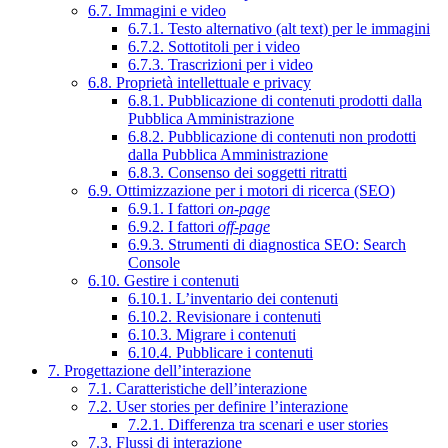
6.7. Immagini e video
6.7.1. Testo alternativo (alt text) per le immagini
6.7.2. Sottotitoli per i video
6.7.3. Trascrizioni per i video
6.8. Proprietà intellettuale e privacy
6.8.1. Pubblicazione di contenuti prodotti dalla
Pubblica Amministrazione
6.8.2. Pubblicazione di contenuti non prodotti
dalla Pubblica Amministrazione
6.8.3. Consenso dei soggetti ritratti
6.9. Ottimizzazione per i motori di ricerca (SEO)
6.9.1. I fattori
on-page
6.9.2. I fattori
off-page
6.9.3. Strumenti di diagnostica SEO: Search
Console
6.10. Gestire i contenuti
6.10.1. L’inventario dei contenuti
6.10.2. Revisionare i contenuti
6.10.3. Migrare i contenuti
6.10.4. Pubblicare i contenuti
7. Progettazione dell’interazione
7.1. Caratteristiche dell’interazione
7.2. User stories per definire l’interazione
7.2.1. Differenza tra scenari e user stories
7.3. Flussi di interazione