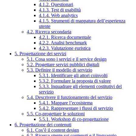
4.1.2. Questionari
4.1.3. Test di usabilità
4.1.4. Web analytics
4.1.5. Strumenti di mappatura dell’esperienza
utente
4.2. Ricerca secondaria
4.2.1. Ricerca documentale
4.2.2. Analisi benchmark
4.2.3. Valutazione euristica
5. Progettazione dei servizi
5.1. Cosa sono i servizi e il service design
5.2. Progettare servizi pubblici digitali
5.3. Definire il modello di servizio
5.3.1. Identificare gli attori coinvolti
5.3.2. Formulare la proposta di valore
5.3.3. Inquadrare gli elementi costitutivi del
servizio
5.4. Descrivere il funzionamento del servizio
5.4.1. Mappare l’ecosistema
5.4.2. Rappresentare i flussi di servizio
5.5. Co-progettare le soluzioni
5.5.1. Workshop di co-progettazione
6. Progettazione dei contenuti
6.1. Cos’è il content design
6.2. Ricerca utente sui contenuti e il linguaggio