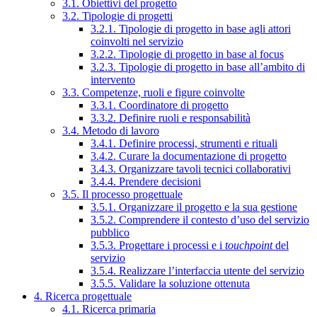
3.1. Obiettivi del progetto
3.2. Tipologie di progetti
3.2.1. Tipologie di progetto in base agli attori
coinvolti nel servizio
3.2.2. Tipologie di progetto in base al focus
3.2.3. Tipologie di progetto in base all’ambito di
intervento
3.3. Competenze, ruoli e figure coinvolte
3.3.1. Coordinatore di progetto
3.3.2. Definire ruoli e responsabilità
3.4. Metodo di lavoro
3.4.1. Definire processi, strumenti e rituali
3.4.2. Curare la documentazione di progetto
3.4.3. Organizzare tavoli tecnici collaborativi
3.4.4. Prendere decisioni
3.5. Il processo progettuale
3.5.1. Organizzare il progetto e la sua gestione
3.5.2. Comprendere il contesto d’uso del servizio
pubblico
3.5.3. Progettare i processi e i
touchpoint
del
servizio
3.5.4. Realizzare l’interfaccia utente del servizio
3.5.5. Validare la soluzione ottenuta
4. Ricerca progettuale
4.1. Ricerca primaria