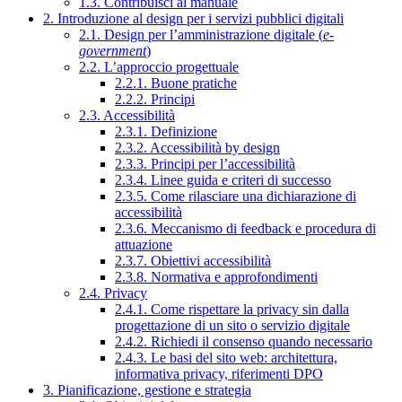
1.3. Contribuisci al manuale
2. Introduzione al design per i servizi pubblici digitali
2.1. Design per l’amministrazione digitale (
e-
government
)
2.2. L’approccio progettuale
2.2.1. Buone pratiche
2.2.2. Principi
2.3. Accessibilità
2.3.1. Definizione
2.3.2. Accessibilità by design
2.3.3. Principi per l’accessibilità
2.3.4. Linee guida e criteri di successo
2.3.5. Come rilasciare una dichiarazione di
accessibilità
2.3.6. Meccanismo di feedback e procedura di
attuazione
2.3.7. Obiettivi accessibilità
2.3.8. Normativa e approfondimenti
2.4. Privacy
2.4.1. Come rispettare la privacy sin dalla
progettazione di un sito o servizio digitale
2.4.2. Richiedi il consenso quando necessario
2.4.3. Le basi del sito web: architettura,
informativa privacy, riferimenti DPO
3. Pianificazione, gestione e strategia