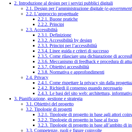
2. Introduzione al design per i servizi pubblici digitali
2.1. Design per l’amministrazione digitale (
e-government
2.2. L’approccio progettuale
2.2.1. Buone pratiche
2.2.2. Principi
2.3. Accessibilità
2.3.1. Definizione
2.3.2. Accessibilità by design
2.3.3. Principi per l’accessibilità
2.3.4. Linee guida e criteri di successo
2.3.5. Come rilasciare una dichiarazione di accessib
2.3.6. Meccanismo di feedback e procedura di attu
2.3.7. Obiettivi accessibilità
2.3.8. Normativa e approfondimenti
2.4. Privacy
2.4.1. Come rispettare la privacy sin dalla progettaz
2.4.2. Richiedi il consenso quando necessario
2.4.3. Le basi del sito web: architettura, informati
3. Pianificazione, gestione e strategia
3.1. Obiettivi del progetto
3.2. Tipologie di progetti
3.2.1. Tipologie di progetto in base agli attori coinv
3.2.2. Tipologie di progetto in base al focus
3.2.3. Tipologie di progetto in base all’ambito di i
3.3. Competenze, ruoli e figure coinvolte