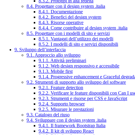
8.3.2. Prototipi in alta fedeltà
8.4. Progettare con il design system .italia
8.4.1. Documentazione
8.4.2. Benefici del design system
8.4.3. Risorse operative
8.4.4. Come contribuire al design system .italia
8.5. Progettare con i modelli di sito e servizi
8.5.1. Vantaggi dell’utilizzo dei modelli
8.5.2. I modelli di sito e servizi disponibili
9. Sviluppo dell’interfaccia
9.1. Approccio allo sviluppo
9.1.1. Attività preliminari
9.1.2. Web design responsivo e accessibile
9.1.3. Mobile first
9.1.4. Progressive enhancement e Graceful degrad
9.2. Strumenti di supporto allo sviluppo del software
9.2.1. Feature detection
9.2.2. Verificare le feature disponibili con Can I us
9.2.3. Strumenti e risorse per CSS e JavaScript
9.2.4. Supporto browser
9.2.5. Misurare le prestazioni
9.3. Catalogo del riuso
9.4. Sviluppare con il design system .italia
9.4.1. Il framework Bootstrap Italia
9.4.2. Il kit di sviluppo React