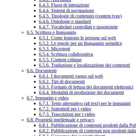
6.4.3. Flussi di interazione
6.4.4. Sistemi di navigazione
6.4.5. Tipologie di contenuto (content type)
6.4.6. Ontologie e standard
6.4.7. Vocabolari controllati e tassonomie
6.5. Scrittura e linguaggio
6.5.1. Come leggono le persone sul web
6.5.2. Le regole per un linguaggio semplice
6.5.3. Microtesti
6.5.4. Scrittura collaborativa
6.5.5. Content critique
6.5.6. Traduzione e localizzazione dei contenuti
6.6. Documenti
6.6.1. I documenti vanno sul web
6.6.2. Tipi di documenti
6.6.3. Formato di lettura dei documenti elettronici
6.6.4. Modalità di produzione dei documenti
6.7. Immagini e video
6.7.1. Testo alternativo (alt text) per le immagini
6.7.2. Sottotitoli per i video
6.7.3. Trascrizioni per i video
6.8. Proprietà intellettuale e privacy
6.8.1. Pubblicazione di contenuti prodotti dalla P
6.8.2. Pubblicazione di contenuti non prodotti dal