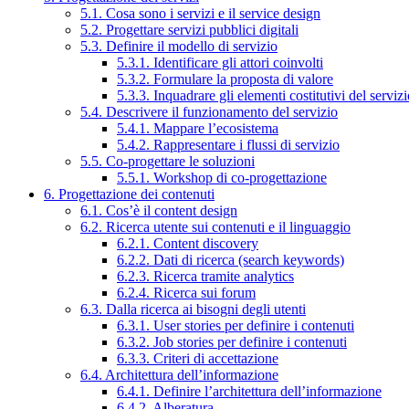
5.1. Cosa sono i servizi e il service design
5.2. Progettare servizi pubblici digitali
5.3. Definire il modello di servizio
5.3.1. Identificare gli attori coinvolti
5.3.2. Formulare la proposta di valore
5.3.3. Inquadrare gli elementi costitutivi del serviz
5.4. Descrivere il funzionamento del servizio
5.4.1. Mappare l’ecosistema
5.4.2. Rappresentare i flussi di servizio
5.5. Co-progettare le soluzioni
5.5.1. Workshop di co-progettazione
6. Progettazione dei contenuti
6.1. Cos’è il content design
6.2. Ricerca utente sui contenuti e il linguaggio
6.2.1. Content discovery
6.2.2. Dati di ricerca (search keywords)
6.2.3. Ricerca tramite analytics
6.2.4. Ricerca sui forum
6.3. Dalla ricerca ai bisogni degli utenti
6.3.1. User stories per definire i contenuti
6.3.2. Job stories per definire i contenuti
6.3.3. Criteri di accettazione
6.4. Architettura dell’informazione
6.4.1. Definire l’architettura dell’informazione
6.4.2. Alberatura