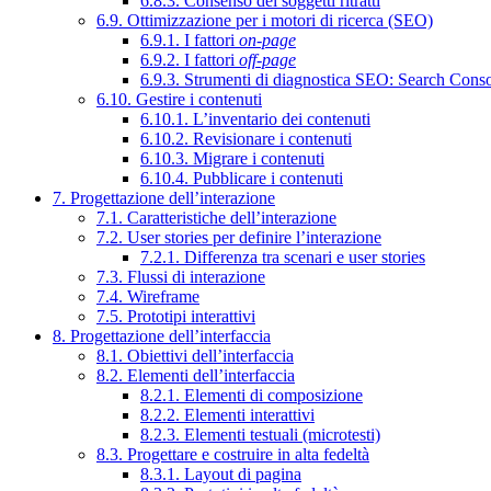
6.8.3. Consenso dei soggetti ritratti
6.9. Ottimizzazione per i motori di ricerca (SEO)
6.9.1. I fattori
on-page
6.9.2. I fattori
off-page
6.9.3. Strumenti di diagnostica SEO: Search Cons
6.10. Gestire i contenuti
6.10.1. L’inventario dei contenuti
6.10.2. Revisionare i contenuti
6.10.3. Migrare i contenuti
6.10.4. Pubblicare i contenuti
7. Progettazione dell’interazione
7.1. Caratteristiche dell’interazione
7.2. User stories per definire l’interazione
7.2.1. Differenza tra scenari e user stories
7.3. Flussi di interazione
7.4. Wireframe
7.5. Prototipi interattivi
8. Progettazione dell’interfaccia
8.1. Obiettivi dell’interfaccia
8.2. Elementi dell’interfaccia
8.2.1. Elementi di composizione
8.2.2. Elementi interattivi
8.2.3. Elementi testuali (microtesti)
8.3. Progettare e costruire in alta fedeltà
8.3.1. Layout di pagina