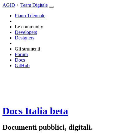
AGID
+
Team Digitale
Piano Triennale
Le community
Developers
Designers
Gli strumenti
Forum
Docs
GitHub
Docs Italia
beta
Documenti pubblici, digitali.