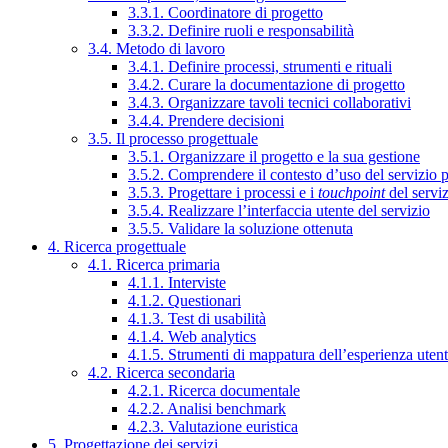
3.3.1. Coordinatore di progetto
3.3.2. Definire ruoli e responsabilità
3.4. Metodo di lavoro
3.4.1. Definire processi, strumenti e rituali
3.4.2. Curare la documentazione di progetto
3.4.3. Organizzare tavoli tecnici collaborativi
3.4.4. Prendere decisioni
3.5. Il processo progettuale
3.5.1. Organizzare il progetto e la sua gestione
3.5.2. Comprendere il contesto d’uso del servizio 
3.5.3. Progettare i processi e i
touchpoint
del servi
3.5.4. Realizzare l’interfaccia utente del servizio
3.5.5. Validare la soluzione ottenuta
4. Ricerca progettuale
4.1. Ricerca primaria
4.1.1. Interviste
4.1.2. Questionari
4.1.3. Test di usabilità
4.1.4. Web analytics
4.1.5. Strumenti di mappatura dell’esperienza uten
4.2. Ricerca secondaria
4.2.1. Ricerca documentale
4.2.2. Analisi benchmark
4.2.3. Valutazione euristica
5. Progettazione dei servizi