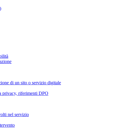
)
ilità
azione
ione di un sito o servizio digitale
va privacy, riferimenti DPO
olti nel servizio
ntervento