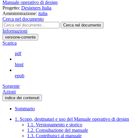
Manuale operativo di design
Progetto:
Designers Italia
Amministrazione:
italia
Cerca nel documento
Cerca nel documento
Informazioni
versione-corrente
Scarica
pdf
html
epub
Sorgente
Azioni
indice dei contenuti
Sommario
1. Scopo, destinatari e uso del Manuale operativo di design
1.1. Versionamento e storico
1.2. Consultazione del manuale
1.3. Contribuisci al manuale