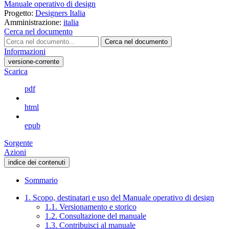
Manuale operativo di design
Progetto:
Designers Italia
Amministrazione:
italia
Cerca nel documento
Cerca nel documento
Informazioni
versione-corrente
Scarica
pdf
html
epub
Sorgente
Azioni
indice dei contenuti
Sommario
1. Scopo, destinatari e uso del Manuale operativo di design
1.1. Versionamento e storico
1.2. Consultazione del manuale
1.3. Contribuisci al manuale