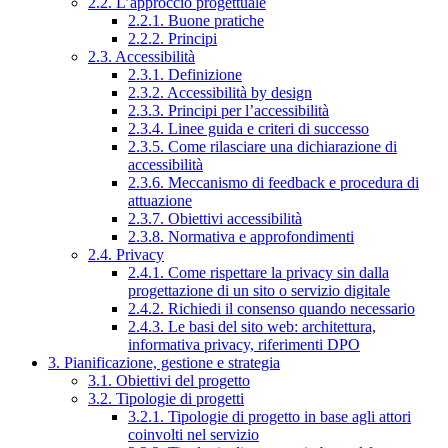
2.2. L’approccio progettuale
2.2.1. Buone pratiche
2.2.2. Principi
2.3. Accessibilità
2.3.1. Definizione
2.3.2. Accessibilità by design
2.3.3. Principi per l’accessibilità
2.3.4. Linee guida e criteri di successo
2.3.5. Come rilasciare una dichiarazione di
accessibilità
2.3.6. Meccanismo di feedback e procedura di
attuazione
2.3.7. Obiettivi accessibilità
2.3.8. Normativa e approfondimenti
2.4. Privacy
2.4.1. Come rispettare la privacy sin dalla
progettazione di un sito o servizio digitale
2.4.2. Richiedi il consenso quando necessario
2.4.3. Le basi del sito web: architettura,
informativa privacy, riferimenti DPO
3. Pianificazione, gestione e strategia
3.1. Obiettivi del progetto
3.2. Tipologie di progetti
3.2.1. Tipologie di progetto in base agli attori
coinvolti nel servizio