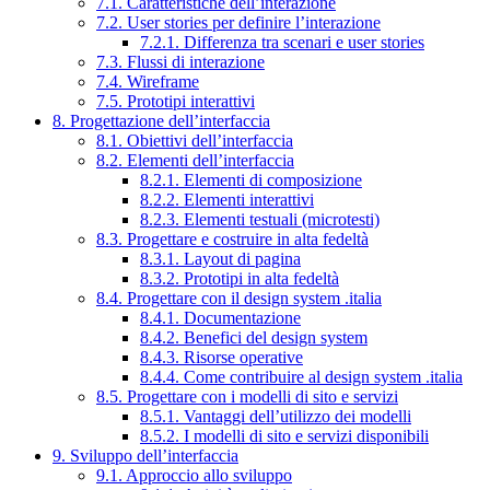
7.1. Caratteristiche dell’interazione
7.2. User stories per definire l’interazione
7.2.1. Differenza tra scenari e user stories
7.3. Flussi di interazione
7.4. Wireframe
7.5. Prototipi interattivi
8. Progettazione dell’interfaccia
8.1. Obiettivi dell’interfaccia
8.2. Elementi dell’interfaccia
8.2.1. Elementi di composizione
8.2.2. Elementi interattivi
8.2.3. Elementi testuali (microtesti)
8.3. Progettare e costruire in alta fedeltà
8.3.1. Layout di pagina
8.3.2. Prototipi in alta fedeltà
8.4. Progettare con il design system .italia
8.4.1. Documentazione
8.4.2. Benefici del design system
8.4.3. Risorse operative
8.4.4. Come contribuire al design system .italia
8.5. Progettare con i modelli di sito e servizi
8.5.1. Vantaggi dell’utilizzo dei modelli
8.5.2. I modelli di sito e servizi disponibili
9. Sviluppo dell’interfaccia
9.1. Approccio allo sviluppo