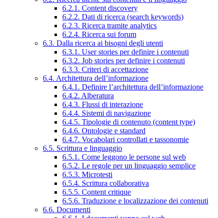
6.2.1. Content discovery
6.2.2. Dati di ricerca (search keywords)
6.2.3. Ricerca tramite analytics
6.2.4. Ricerca sui forum
6.3. Dalla ricerca ai bisogni degli utenti
6.3.1. User stories per definire i contenuti
6.3.2. Job stories per definire i contenuti
6.3.3. Criteri di accettazione
6.4. Architettura dell’informazione
6.4.1. Definire l’architettura dell’informazione
6.4.2. Alberatura
6.4.3. Flussi di interazione
6.4.4. Sistemi di navigazione
6.4.5. Tipologie di contenuto (content type)
6.4.6. Ontologie e standard
6.4.7. Vocabolari controllati e tassonomie
6.5. Scrittura e linguaggio
6.5.1. Come leggono le persone sul web
6.5.2. Le regole per un linguaggio semplice
6.5.3. Microtesti
6.5.4. Scrittura collaborativa
6.5.5. Content critique
6.5.6. Traduzione e localizzazione dei contenuti
6.6. Documenti