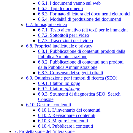
6.6.1. I documenti vanno sul web
6.6.2. Tipi di documenti
6.6.3. Formato di lettura dei documenti elettronici
6.6.4. Modalità di produzione dei documenti
6.7. Immagini e video
6.7.1. Testo alternativo (alt text) per le immagini
6.7.2. Sottotitoli per i video
6.7.3. Trascrizioni per i video
6.8. Proprietà intellettuale e privacy
6.8.1. Pubblicazione di contenuti prodotti dalla
Pubblica Amministrazione
6.8.2. Pubblicazione di contenuti non prodotti
dalla Pubblica Amministrazione
6.8.3. Consenso dei soggetti ritratti
6.9. Ottimizzazione per i motori di ricerca (SEO)
6.9.1. I fattori
on-page
6.9.2. I fattori
off-page
6.9.3. Strumenti di diagnostica SEO: Search
Console
6.10. Gestire i contenuti
6.10.1. L’inventario dei contenuti
6.10.2. Revisionare i contenuti
6.10.3. Migrare i contenuti
6.10.4. Pubblicare i contenuti
7. Progettazione dell’interazione