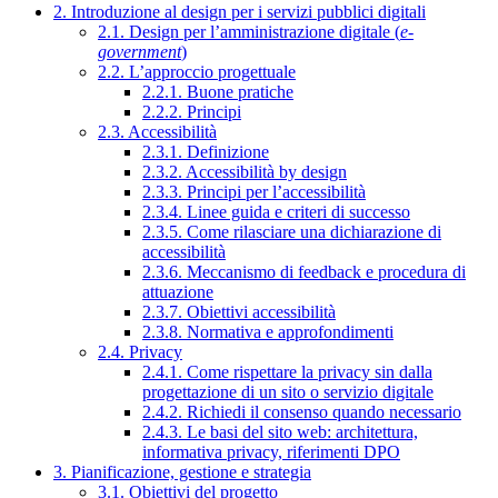
2. Introduzione al design per i servizi pubblici digitali
2.1. Design per l’amministrazione digitale (
e-
government
)
2.2. L’approccio progettuale
2.2.1. Buone pratiche
2.2.2. Principi
2.3. Accessibilità
2.3.1. Definizione
2.3.2. Accessibilità by design
2.3.3. Principi per l’accessibilità
2.3.4. Linee guida e criteri di successo
2.3.5. Come rilasciare una dichiarazione di
accessibilità
2.3.6. Meccanismo di feedback e procedura di
attuazione
2.3.7. Obiettivi accessibilità
2.3.8. Normativa e approfondimenti
2.4. Privacy
2.4.1. Come rispettare la privacy sin dalla
progettazione di un sito o servizio digitale
2.4.2. Richiedi il consenso quando necessario
2.4.3. Le basi del sito web: architettura,
informativa privacy, riferimenti DPO
3. Pianificazione, gestione e strategia
3.1. Obiettivi del progetto