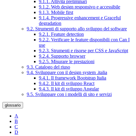
9.1.1. Attività preliminari
9.1.2. Web design responsivo e accessibile
9.1.3. Mobile first
9.1.4. Progressive enhancement e Graceful
degradation
9.2. Strumenti di supporto allo sviluppo del software
9.2.1. Feature detection
9.2.2. Verificare le feature disponibili con Can I
use
9.2.3. Strumenti e risorse per CSS e JavaScript
9.2.4. Supporto browser
9.2.5. Misurare le prestazioni
9.3. Catalogo del riuso
9.4. Sviluppare con il design system .italia
9.4.1. Il framework Bootstrap Italia
9.4.2. Il kit di sviluppo React
9.4.3. Il kit di sviluppo Angular
9.5. Sviluppare con i modelli di sito e servizi
glossario
A
B
C
D