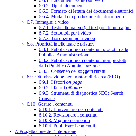
6.6.1. I documenti vanno sul web
6.6.2. Tipi di documenti
6.6.3. Formato di lettura dei documenti elettronici
6.6.4. Modalità di produzione dei documenti
6.7. Immagini e video
6.7.1. Testo alternativo (alt text) per le immagini
6.7.2. Sottotitoli per i video
6.7.3. Trascrizioni per i video
6.8. Proprietà intellettuale e privacy
6.8.1. Pubblicazione di contenuti prodotti dalla
Pubblica Amministrazione
6.8.2. Pubblicazione di contenuti non prodotti
dalla Pubblica Amministrazione
6.8.3. Consenso dei soggetti ritratti
6.9. Ottimizzazione per i motori di ricerca (SEO)
6.9.1. I fattori
on-page
6.9.2. I fattori
off-page
6.9.3. Strumenti di diagnostica SEO: Search
Console
6.10. Gestire i contenuti
6.10.1. L’inventario dei contenuti
6.10.2. Revisionare i contenuti
6.10.3. Migrare i contenuti
6.10.4. Pubblicare i contenuti
7. Progettazione dell’interazione