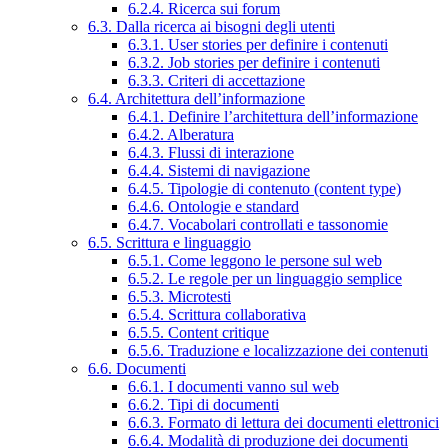
6.2.4. Ricerca sui forum
6.3. Dalla ricerca ai bisogni degli utenti
6.3.1. User stories per definire i contenuti
6.3.2. Job stories per definire i contenuti
6.3.3. Criteri di accettazione
6.4. Architettura dell’informazione
6.4.1. Definire l’architettura dell’informazione
6.4.2. Alberatura
6.4.3. Flussi di interazione
6.4.4. Sistemi di navigazione
6.4.5. Tipologie di contenuto (content type)
6.4.6. Ontologie e standard
6.4.7. Vocabolari controllati e tassonomie
6.5. Scrittura e linguaggio
6.5.1. Come leggono le persone sul web
6.5.2. Le regole per un linguaggio semplice
6.5.3. Microtesti
6.5.4. Scrittura collaborativa
6.5.5. Content critique
6.5.6. Traduzione e localizzazione dei contenuti
6.6. Documenti
6.6.1. I documenti vanno sul web
6.6.2. Tipi di documenti
6.6.3. Formato di lettura dei documenti elettronici
6.6.4. Modalità di produzione dei documenti