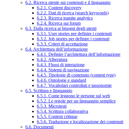
6.2. Ricerca utente sui contenuti e il linguaggio
6.2.1. Content discovery
6.2.2. Dati di ricerca (search keywords)
6.2.3. Ricerca tramite analytics
6.2.4. Ricerca sui forum
6.3. Dalla ricerca ai bisogni degli utenti
6.3.1. User stories per definire i contenuti
6.3.2. Job stories per definire i contenuti
6.3.3. Criteri di accettazione
6.4. Architettura dell’informazione
6.4.1. Definire l’architettura dell’informazione
6.4.2. Alberatura
6.4.3. Flussi di interazione
6.4.4. Sistemi di navigazione
6.4.5. Tipologie di contenuto (content type)
6.4.6. Ontologie e standard
6.4.7. Vocabolari controllati e tassonomie
6.5. Scrittura e linguaggio
6.5.1. Come leggono le persone sul web
6.5.2. Le regole per un linguaggio semplice
6.5.3. Microtesti
6.5.4. Scrittura collaborativa
6.5.5. Content critique
6.5.6. Traduzione e localizzazione dei contenuti
6.6. Documenti