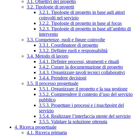
3.1. Obiettivi del progetto
3.2. Tipologie di progetti
3.2.1. Tipologie di progetto in base agli attori
coinvolti nel servizio
3.2.2. Tipologie di progetto in base al focus
3.2.3. Tipologie di progetto in base all’ambito di
intervento
3.3. Competenze, ruoli e figure coinvolte
3.3.1. Coordinatore di progetto
3.3.2. Definire ruoli e responsabilità
3.4. Metodo di lavoro
3.4.1. Definire processi, strumenti e rituali
3.4.2. Curare la documentazione di progetto
3.4.3. Organizzare tavoli tecnici collaborativi
3.4.4. Prendere decisioni
3.5. Il processo progettuale
3.5.1. Organizzare il progetto e la sua gestione
3.5.2. Comprendere il contesto d’uso del servizio
pubblico
3.5.3. Progettare i processi e i
touchpoint
del
servizio
3.5.4. Realizzare l’interfaccia utente del servizio
3.5.5. Validare la soluzione ottenuta
4. Ricerca progettuale
4.1. Ricerca primaria