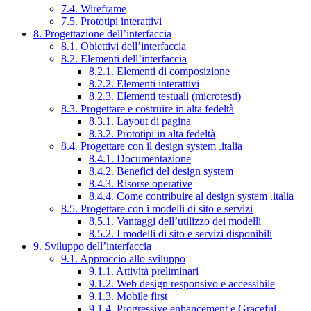
7.4. Wireframe
7.5. Prototipi interattivi
8. Progettazione dell’interfaccia
8.1. Obiettivi dell’interfaccia
8.2. Elementi dell’interfaccia
8.2.1. Elementi di composizione
8.2.2. Elementi interattivi
8.2.3. Elementi testuali (microtesti)
8.3. Progettare e costruire in alta fedeltà
8.3.1. Layout di pagina
8.3.2. Prototipi in alta fedeltà
8.4. Progettare con il design system .italia
8.4.1. Documentazione
8.4.2. Benefici del design system
8.4.3. Risorse operative
8.4.4. Come contribuire al design system .italia
8.5. Progettare con i modelli di sito e servizi
8.5.1. Vantaggi dell’utilizzo dei modelli
8.5.2. I modelli di sito e servizi disponibili
9. Sviluppo dell’interfaccia
9.1. Approccio allo sviluppo
9.1.1. Attività preliminari
9.1.2. Web design responsivo e accessibile
9.1.3. Mobile first
9.1.4. Progressive enhancement e Graceful