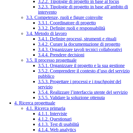
3.2.2. Tipologie di progetto in base al focus
3.2.3. Tipologie di progetto in base all’ambito di
intervento
3.3. Competenze, ruoli e figure coinvolte
3.3.1. Coordinatore di progetto
3.3.2. Definire ruoli e responsabilità
3.4. Metodo di lavoro
3.4.1. Definire processi, strumenti e rituali
3.4.2. Curare la documentazione di progetto
3.4.3. Organizzare tavoli tecnici collaborativi
3.4.4. Prendere decisioni
3.5. Il processo progettuale
3.5.1. Organizzare il progetto e la sua gestione
3.5.2. Comprendere il contesto d’uso del servizio
pubblico
3.5.3. Progettare i processi e i
touchpoint
del
servizio
3.5.4. Realizzare l’interfaccia utente del servizio
3.5.5. Validare la soluzione ottenuta
4. Ricerca progettuale
4.1. Ricerca primaria
4.1.1. Interviste
4.1.2. Questionari
4.1.3. Test di usabilità
4.1.4. Web analytics