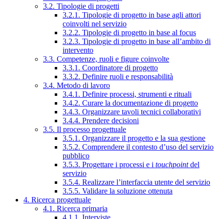
3.2. Tipologie di progetti
3.2.1. Tipologie di progetto in base agli attori
coinvolti nel servizio
3.2.2. Tipologie di progetto in base al focus
3.2.3. Tipologie di progetto in base all’ambito di
intervento
3.3. Competenze, ruoli e figure coinvolte
3.3.1. Coordinatore di progetto
3.3.2. Definire ruoli e responsabilità
3.4. Metodo di lavoro
3.4.1. Definire processi, strumenti e rituali
3.4.2. Curare la documentazione di progetto
3.4.3. Organizzare tavoli tecnici collaborativi
3.4.4. Prendere decisioni
3.5. Il processo progettuale
3.5.1. Organizzare il progetto e la sua gestione
3.5.2. Comprendere il contesto d’uso del servizio
pubblico
3.5.3. Progettare i processi e i
touchpoint
del
servizio
3.5.4. Realizzare l’interfaccia utente del servizio
3.5.5. Validare la soluzione ottenuta
4. Ricerca progettuale
4.1. Ricerca primaria
4.1.1. Interviste