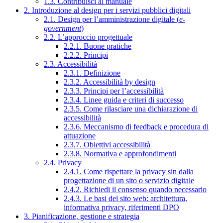
1.3. Contribuisci al manuale
2. Introduzione al design per i servizi pubblici digitali
2.1. Design per l’amministrazione digitale (
e-
government
)
2.2. L’approccio progettuale
2.2.1. Buone pratiche
2.2.2. Principi
2.3. Accessibilità
2.3.1. Definizione
2.3.2. Accessibilità by design
2.3.3. Principi per l’accessibilità
2.3.4. Linee guida e criteri di successo
2.3.5. Come rilasciare una dichiarazione di
accessibilità
2.3.6. Meccanismo di feedback e procedura di
attuazione
2.3.7. Obiettivi accessibilità
2.3.8. Normativa e approfondimenti
2.4. Privacy
2.4.1. Come rispettare la privacy sin dalla
progettazione di un sito o servizio digitale
2.4.2. Richiedi il consenso quando necessario
2.4.3. Le basi del sito web: architettura,
informativa privacy, riferimenti DPO
3. Pianificazione, gestione e strategia