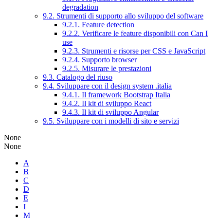
degradation
9.2. Strumenti di supporto allo sviluppo del software
9.2.1. Feature detection
9.2.2. Verificare le feature disponibili con Can I
use
9.2.3. Strumenti e risorse per CSS e JavaScript
9.2.4. Supporto browser
9.2.5. Misurare le prestazioni
9.3. Catalogo del riuso
9.4. Sviluppare con il design system .italia
9.4.1. Il framework Bootstrap Italia
9.4.2. Il kit di sviluppo React
9.4.3. Il kit di sviluppo Angular
9.5. Sviluppare con i modelli di sito e servizi
None
None
A
B
C
D
E
I
M