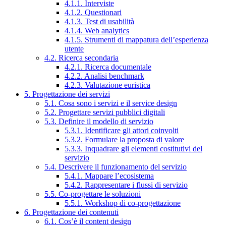
4.1.1. Interviste
4.1.2. Questionari
4.1.3. Test di usabilità
4.1.4. Web analytics
4.1.5. Strumenti di mappatura dell’esperienza
utente
4.2. Ricerca secondaria
4.2.1. Ricerca documentale
4.2.2. Analisi benchmark
4.2.3. Valutazione euristica
5. Progettazione dei servizi
5.1. Cosa sono i servizi e il service design
5.2. Progettare servizi pubblici digitali
5.3. Definire il modello di servizio
5.3.1. Identificare gli attori coinvolti
5.3.2. Formulare la proposta di valore
5.3.3. Inquadrare gli elementi costitutivi del
servizio
5.4. Descrivere il funzionamento del servizio
5.4.1. Mappare l’ecosistema
5.4.2. Rappresentare i flussi di servizio
5.5. Co-progettare le soluzioni
5.5.1. Workshop di co-progettazione
6. Progettazione dei contenuti
6.1. Cos’è il content design