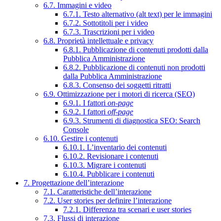
6.7. Immagini e video
6.7.1. Testo alternativo (alt text) per le immagini
6.7.2. Sottotitoli per i video
6.7.3. Trascrizioni per i video
6.8. Proprietà intellettuale e privacy
6.8.1. Pubblicazione di contenuti prodotti dalla
Pubblica Amministrazione
6.8.2. Pubblicazione di contenuti non prodotti
dalla Pubblica Amministrazione
6.8.3. Consenso dei soggetti ritratti
6.9. Ottimizzazione per i motori di ricerca (SEO)
6.9.1. I fattori
on-page
6.9.2. I fattori
off-page
6.9.3. Strumenti di diagnostica SEO: Search
Console
6.10. Gestire i contenuti
6.10.1. L’inventario dei contenuti
6.10.2. Revisionare i contenuti
6.10.3. Migrare i contenuti
6.10.4. Pubblicare i contenuti
7. Progettazione dell’interazione
7.1. Caratteristiche dell’interazione
7.2. User stories per definire l’interazione
7.2.1. Differenza tra scenari e user stories
7.3. Flussi di interazione