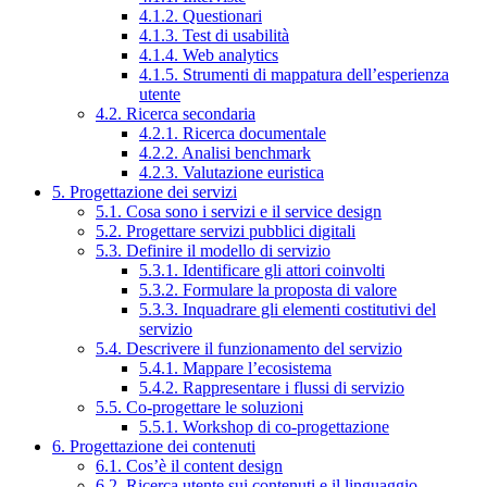
4.1.2. Questionari
4.1.3. Test di usabilità
4.1.4. Web analytics
4.1.5. Strumenti di mappatura dell’esperienza
utente
4.2. Ricerca secondaria
4.2.1. Ricerca documentale
4.2.2. Analisi benchmark
4.2.3. Valutazione euristica
5. Progettazione dei servizi
5.1. Cosa sono i servizi e il service design
5.2. Progettare servizi pubblici digitali
5.3. Definire il modello di servizio
5.3.1. Identificare gli attori coinvolti
5.3.2. Formulare la proposta di valore
5.3.3. Inquadrare gli elementi costitutivi del
servizio
5.4. Descrivere il funzionamento del servizio
5.4.1. Mappare l’ecosistema
5.4.2. Rappresentare i flussi di servizio
5.5. Co-progettare le soluzioni
5.5.1. Workshop di co-progettazione
6. Progettazione dei contenuti
6.1. Cos’è il content design
6.2. Ricerca utente sui contenuti e il linguaggio