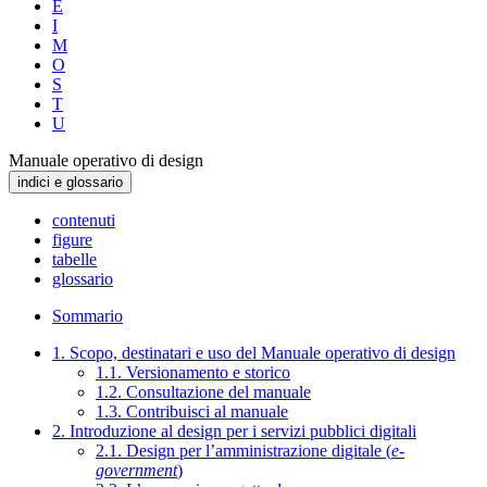
E
I
M
O
S
T
U
Manuale operativo di design
indici e glossario
contenuti
figure
tabelle
glossario
Sommario
1. Scopo, destinatari e uso del Manuale operativo di design
1.1. Versionamento e storico
1.2. Consultazione del manuale
1.3. Contribuisci al manuale
2. Introduzione al design per i servizi pubblici digitali
2.1. Design per l’amministrazione digitale (
e-
government
)