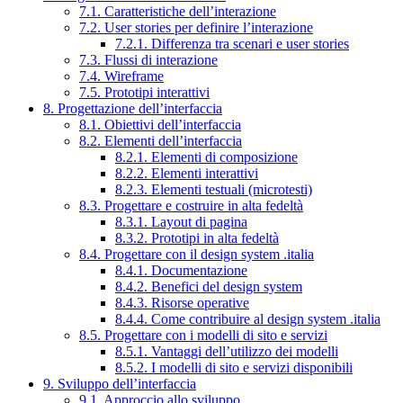
7.1. Caratteristiche dell’interazione
7.2. User stories per definire l’interazione
7.2.1. Differenza tra scenari e user stories
7.3. Flussi di interazione
7.4. Wireframe
7.5. Prototipi interattivi
8. Progettazione dell’interfaccia
8.1. Obiettivi dell’interfaccia
8.2. Elementi dell’interfaccia
8.2.1. Elementi di composizione
8.2.2. Elementi interattivi
8.2.3. Elementi testuali (microtesti)
8.3. Progettare e costruire in alta fedeltà
8.3.1. Layout di pagina
8.3.2. Prototipi in alta fedeltà
8.4. Progettare con il design system .italia
8.4.1. Documentazione
8.4.2. Benefici del design system
8.4.3. Risorse operative
8.4.4. Come contribuire al design system .italia
8.5. Progettare con i modelli di sito e servizi
8.5.1. Vantaggi dell’utilizzo dei modelli
8.5.2. I modelli di sito e servizi disponibili
9. Sviluppo dell’interfaccia
9.1. Approccio allo sviluppo