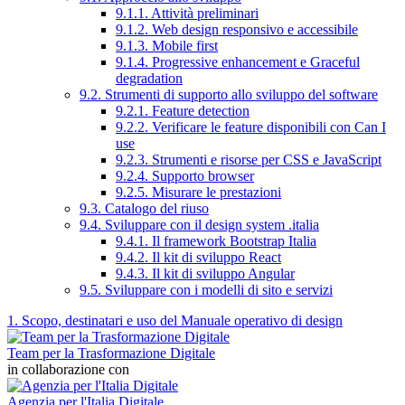
9.1.1. Attività preliminari
9.1.2. Web design responsivo e accessibile
9.1.3. Mobile first
9.1.4. Progressive enhancement e Graceful
degradation
9.2. Strumenti di supporto allo sviluppo del software
9.2.1. Feature detection
9.2.2. Verificare le feature disponibili con Can I
use
9.2.3. Strumenti e risorse per CSS e JavaScript
9.2.4. Supporto browser
9.2.5. Misurare le prestazioni
9.3. Catalogo del riuso
9.4. Sviluppare con il design system .italia
9.4.1. Il framework Bootstrap Italia
9.4.2. Il kit di sviluppo React
9.4.3. Il kit di sviluppo Angular
9.5. Sviluppare con i modelli di sito e servizi
1. Scopo, destinatari e uso del Manuale operativo di design
Team per la Trasformazione Digitale
in collaborazione con
Agenzia per l'Italia Digitale