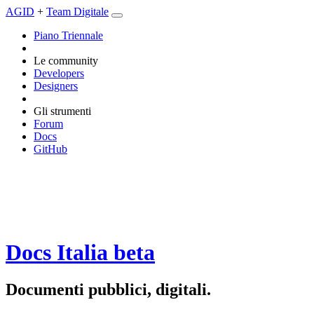
AGID
+
Team Digitale
Piano Triennale
Le community
Developers
Designers
Gli strumenti
Forum
Docs
GitHub
Docs Italia
beta
Documenti pubblici, digitali.