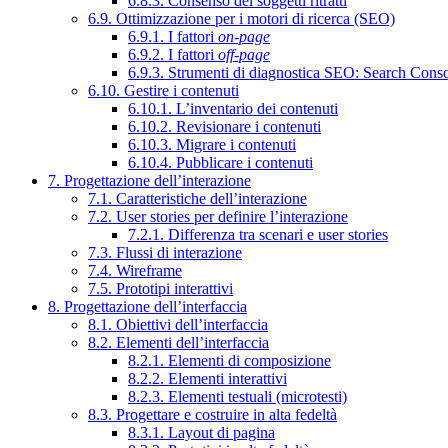
6.8.3. Consenso dei soggetti ritratti
6.9. Ottimizzazione per i motori di ricerca (SEO)
6.9.1. I fattori
on-page
6.9.2. I fattori
off-page
6.9.3. Strumenti di diagnostica SEO: Search Cons
6.10. Gestire i contenuti
6.10.1. L’inventario dei contenuti
6.10.2. Revisionare i contenuti
6.10.3. Migrare i contenuti
6.10.4. Pubblicare i contenuti
7. Progettazione dell’interazione
7.1. Caratteristiche dell’interazione
7.2. User stories per definire l’interazione
7.2.1. Differenza tra scenari e user stories
7.3. Flussi di interazione
7.4. Wireframe
7.5. Prototipi interattivi
8. Progettazione dell’interfaccia
8.1. Obiettivi dell’interfaccia
8.2. Elementi dell’interfaccia
8.2.1. Elementi di composizione
8.2.2. Elementi interattivi
8.2.3. Elementi testuali (microtesti)
8.3. Progettare e costruire in alta fedeltà
8.3.1. Layout di pagina