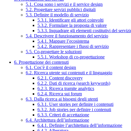
5.1. Cosa sono i servizi e il service design
5.2. Progettare servizi pubblici digitali
5.3. Definire il modello di servizio
5.3.1. Identificare gli attori coinvolti
5.3.2. Formulare la proposta di valore
5.3.3. Inquadrare gli elementi costitutivi del serviz
5.4. Descrivere il funzionamento del servizio
5.4.1. Mappare l’ecosistema
5.4.2. Rappresentare i flussi di servizio
5.5. Co-progettare le soluzioni
5.5.1. Workshop di co-progettazione
6. Progettazione dei contenuti
6.1. Cos’è il content design
6.2. Ricerca utente sui contenuti e il linguaggio
6.2.1. Content discovery
6.2.2. Dati di ricerca (search keywords)
6.2.3. Ricerca tramite analytics
6.2.4. Ricerca sui forum
6.3. Dalla ricerca ai bisogni degli utenti
6.3.1. User stories per definire i contenuti
6.3.2. Job stories per definire i contenuti
6.3.3. Criteri di accettazione
6.4. Architettura dell’informazione
6.4.1. Definire l’architettura dell’informazione
6.4.2. Alberatura