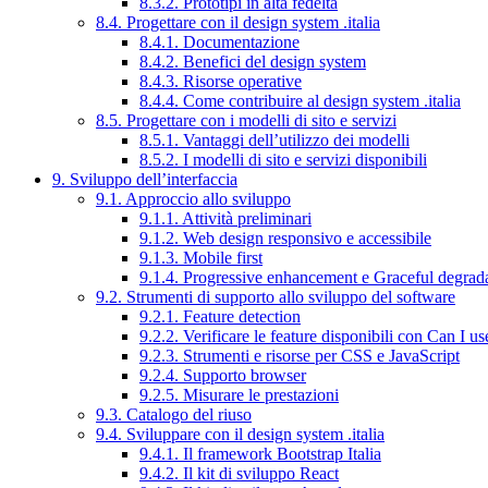
8.3.2. Prototipi in alta fedeltà
8.4. Progettare con il design system .italia
8.4.1. Documentazione
8.4.2. Benefici del design system
8.4.3. Risorse operative
8.4.4. Come contribuire al design system .italia
8.5. Progettare con i modelli di sito e servizi
8.5.1. Vantaggi dell’utilizzo dei modelli
8.5.2. I modelli di sito e servizi disponibili
9. Sviluppo dell’interfaccia
9.1. Approccio allo sviluppo
9.1.1. Attività preliminari
9.1.2. Web design responsivo e accessibile
9.1.3. Mobile first
9.1.4. Progressive enhancement e Graceful degrad
9.2. Strumenti di supporto allo sviluppo del software
9.2.1. Feature detection
9.2.2. Verificare le feature disponibili con Can I us
9.2.3. Strumenti e risorse per CSS e JavaScript
9.2.4. Supporto browser
9.2.5. Misurare le prestazioni
9.3. Catalogo del riuso
9.4. Sviluppare con il design system .italia
9.4.1. Il framework Bootstrap Italia
9.4.2. Il kit di sviluppo React