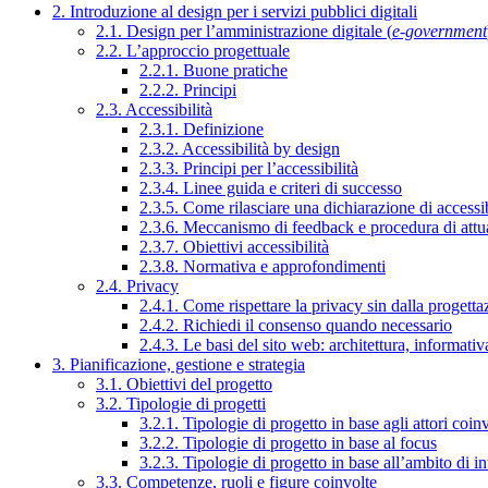
2. Introduzione al design per i servizi pubblici digitali
2.1. Design per l’amministrazione digitale (
e-government
2.2. L’approccio progettuale
2.2.1. Buone pratiche
2.2.2. Principi
2.3. Accessibilità
2.3.1. Definizione
2.3.2. Accessibilità by design
2.3.3. Principi per l’accessibilità
2.3.4. Linee guida e criteri di successo
2.3.5. Come rilasciare una dichiarazione di accessib
2.3.6. Meccanismo di feedback e procedura di attu
2.3.7. Obiettivi accessibilità
2.3.8. Normativa e approfondimenti
2.4. Privacy
2.4.1. Come rispettare la privacy sin dalla progettaz
2.4.2. Richiedi il consenso quando necessario
2.4.3. Le basi del sito web: architettura, informati
3. Pianificazione, gestione e strategia
3.1. Obiettivi del progetto
3.2. Tipologie di progetti
3.2.1. Tipologie di progetto in base agli attori coinv
3.2.2. Tipologie di progetto in base al focus
3.2.3. Tipologie di progetto in base all’ambito di i
3.3. Competenze, ruoli e figure coinvolte