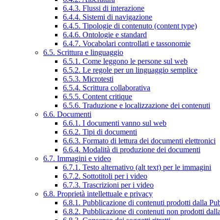
6.4.3. Flussi di interazione
6.4.4. Sistemi di navigazione
6.4.5. Tipologie di contenuto (content type)
6.4.6. Ontologie e standard
6.4.7. Vocabolari controllati e tassonomie
6.5. Scrittura e linguaggio
6.5.1. Come leggono le persone sul web
6.5.2. Le regole per un linguaggio semplice
6.5.3. Microtesti
6.5.4. Scrittura collaborativa
6.5.5. Content critique
6.5.6. Traduzione e localizzazione dei contenuti
6.6. Documenti
6.6.1. I documenti vanno sul web
6.6.2. Tipi di documenti
6.6.3. Formato di lettura dei documenti elettronici
6.6.4. Modalità di produzione dei documenti
6.7. Immagini e video
6.7.1. Testo alternativo (alt text) per le immagini
6.7.2. Sottotitoli per i video
6.7.3. Trascrizioni per i video
6.8. Proprietà intellettuale e privacy
6.8.1. Pubblicazione di contenuti prodotti dalla P
6.8.2. Pubblicazione di contenuti non prodotti dal