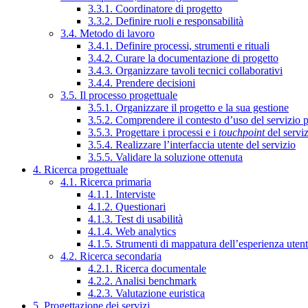
3.3.1. Coordinatore di progetto
3.3.2. Definire ruoli e responsabilità
3.4. Metodo di lavoro
3.4.1. Definire processi, strumenti e rituali
3.4.2. Curare la documentazione di progetto
3.4.3. Organizzare tavoli tecnici collaborativi
3.4.4. Prendere decisioni
3.5. Il processo progettuale
3.5.1. Organizzare il progetto e la sua gestione
3.5.2. Comprendere il contesto d’uso del servizio 
3.5.3. Progettare i processi e i
touchpoint
del servi
3.5.4. Realizzare l’interfaccia utente del servizio
3.5.5. Validare la soluzione ottenuta
4. Ricerca progettuale
4.1. Ricerca primaria
4.1.1. Interviste
4.1.2. Questionari
4.1.3. Test di usabilità
4.1.4. Web analytics
4.1.5. Strumenti di mappatura dell’esperienza uten
4.2. Ricerca secondaria
4.2.1. Ricerca documentale
4.2.2. Analisi benchmark
4.2.3. Valutazione euristica
5. Progettazione dei servizi