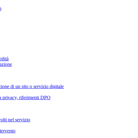
)
ilità
azione
ione di un sito o servizio digitale
va privacy, riferimenti DPO
olti nel servizio
ntervento