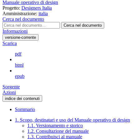
Manuale operativo di design
Progetto:
Designers Italia
Amministrazione:
italia
Cerca nel documento
Cerca nel documento
Informazioni
versione-corrente
Scarica
pdf
html
epub
Sorgente
Azioni
indice dei contenuti
Sommario
1. Scopo, destinatari e uso del Manuale operativo di design
1.1. Versionamento e storico
1.2. Consultazione del manuale
1.3. Contribuisci al manuale