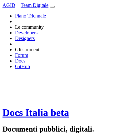
AGID
+
Team Digitale
Piano Triennale
Le community
Developers
Designers
Gli strumenti
Forum
Docs
GitHub
Docs Italia
beta
Documenti pubblici, digitali.