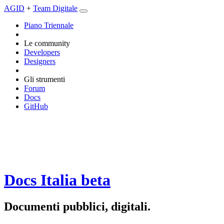
AGID
+
Team Digitale
Piano Triennale
Le community
Developers
Designers
Gli strumenti
Forum
Docs
GitHub
Docs Italia
beta
Documenti pubblici, digitali.