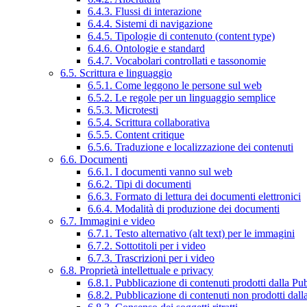
6.4.3. Flussi di interazione
6.4.4. Sistemi di navigazione
6.4.5. Tipologie di contenuto (content type)
6.4.6. Ontologie e standard
6.4.7. Vocabolari controllati e tassonomie
6.5. Scrittura e linguaggio
6.5.1. Come leggono le persone sul web
6.5.2. Le regole per un linguaggio semplice
6.5.3. Microtesti
6.5.4. Scrittura collaborativa
6.5.5. Content critique
6.5.6. Traduzione e localizzazione dei contenuti
6.6. Documenti
6.6.1. I documenti vanno sul web
6.6.2. Tipi di documenti
6.6.3. Formato di lettura dei documenti elettronici
6.6.4. Modalità di produzione dei documenti
6.7. Immagini e video
6.7.1. Testo alternativo (alt text) per le immagini
6.7.2. Sottotitoli per i video
6.7.3. Trascrizioni per i video
6.8. Proprietà intellettuale e privacy
6.8.1. Pubblicazione di contenuti prodotti dalla P
6.8.2. Pubblicazione di contenuti non prodotti dal