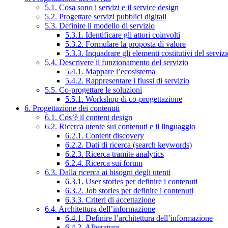
5.1. Cosa sono i servizi e il service design
5.2. Progettare servizi pubblici digitali
5.3. Definire il modello di servizio
5.3.1. Identificare gli attori coinvolti
5.3.2. Formulare la proposta di valore
5.3.3. Inquadrare gli elementi costitutivi del serviz
5.4. Descrivere il funzionamento del servizio
5.4.1. Mappare l’ecosistema
5.4.2. Rappresentare i flussi di servizio
5.5. Co-progettare le soluzioni
5.5.1. Workshop di co-progettazione
6. Progettazione dei contenuti
6.1. Cos’è il content design
6.2. Ricerca utente sui contenuti e il linguaggio
6.2.1. Content discovery
6.2.2. Dati di ricerca (search keywords)
6.2.3. Ricerca tramite analytics
6.2.4. Ricerca sui forum
6.3. Dalla ricerca ai bisogni degli utenti
6.3.1. User stories per definire i contenuti
6.3.2. Job stories per definire i contenuti
6.3.3. Criteri di accettazione
6.4. Architettura dell’informazione
6.4.1. Definire l’architettura dell’informazione
6.4.2. Alberatura