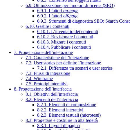
6.8.3. Consenso dei soggetti ritratti
6.9. Ottimizzazione per i motori di ricerca (SEO)
6.9.1. I fattori
on-page
6.9.2. I fattori
off-page
6.9.3. Strumenti di diagnostica SEO: Search Cons
6.10. Gestire i contenuti
6.10.1. L’inventario dei contenuti
6.10.2. Revisionare i contenuti
6.10.3. Migrare i contenuti
6.10.4. Pubblicare i contenuti
7. Progettazione dell’interazione
7.1. Caratteristiche dell’interazione
7.2. User stories per definire l’interazione
7.2.1. Differenza tra scenari e user stories
7.3. Flussi di interazione
7.4. Wireframe
7.5. Prototipi interattivi
8. Progettazione dell’interfaccia
8.1. Obiettivi dell’interfaccia
8.2. Elementi dell’interfaccia
8.2.1. Elementi di composizione
8.2.2. Elementi interattivi
8.2.3. Elementi testuali (microtesti)
8.3. Progettare e costruire in alta fedeltà
8.3.1. Layout di pagina