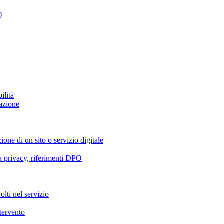
)
ilità
azione
ione di un sito o servizio digitale
va privacy, riferimenti DPO
olti nel servizio
ntervento