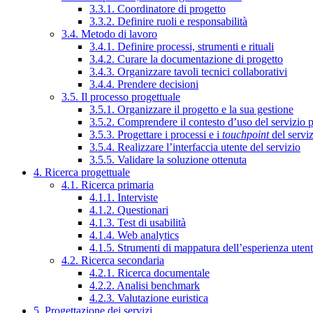
3.3.1. Coordinatore di progetto
3.3.2. Definire ruoli e responsabilità
3.4. Metodo di lavoro
3.4.1. Definire processi, strumenti e rituali
3.4.2. Curare la documentazione di progetto
3.4.3. Organizzare tavoli tecnici collaborativi
3.4.4. Prendere decisioni
3.5. Il processo progettuale
3.5.1. Organizzare il progetto e la sua gestione
3.5.2. Comprendere il contesto d’uso del servizio 
3.5.3. Progettare i processi e i
touchpoint
del servi
3.5.4. Realizzare l’interfaccia utente del servizio
3.5.5. Validare la soluzione ottenuta
4. Ricerca progettuale
4.1. Ricerca primaria
4.1.1. Interviste
4.1.2. Questionari
4.1.3. Test di usabilità
4.1.4. Web analytics
4.1.5. Strumenti di mappatura dell’esperienza uten
4.2. Ricerca secondaria
4.2.1. Ricerca documentale
4.2.2. Analisi benchmark
4.2.3. Valutazione euristica
5. Progettazione dei servizi