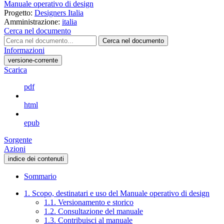
Manuale operativo di design
Progetto:
Designers Italia
Amministrazione:
italia
Cerca nel documento
Cerca nel documento
Informazioni
versione-corrente
Scarica
pdf
html
epub
Sorgente
Azioni
indice dei contenuti
Sommario
1. Scopo, destinatari e uso del Manuale operativo di design
1.1. Versionamento e storico
1.2. Consultazione del manuale
1.3. Contribuisci al manuale