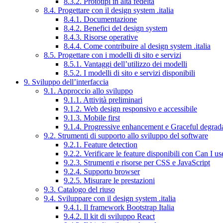
8.3.2. Prototipi in alta fedeltà
8.4. Progettare con il design system .italia
8.4.1. Documentazione
8.4.2. Benefici del design system
8.4.3. Risorse operative
8.4.4. Come contribuire al design system .italia
8.5. Progettare con i modelli di sito e servizi
8.5.1. Vantaggi dell’utilizzo dei modelli
8.5.2. I modelli di sito e servizi disponibili
9. Sviluppo dell’interfaccia
9.1. Approccio allo sviluppo
9.1.1. Attività preliminari
9.1.2. Web design responsivo e accessibile
9.1.3. Mobile first
9.1.4. Progressive enhancement e Graceful degrad
9.2. Strumenti di supporto allo sviluppo del software
9.2.1. Feature detection
9.2.2. Verificare le feature disponibili con Can I us
9.2.3. Strumenti e risorse per CSS e JavaScript
9.2.4. Supporto browser
9.2.5. Misurare le prestazioni
9.3. Catalogo del riuso
9.4. Sviluppare con il design system .italia
9.4.1. Il framework Bootstrap Italia
9.4.2. Il kit di sviluppo React