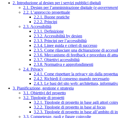
2. Introduzione al design per i servizi pubblici digitali
2.1. Design per l’amministrazione digitale (
e-government
2.2. L’approccio progettuale
2.2.1. Buone pratiche
2.2.2. Principi
2.3. Accessibilità
2.3.1. Definizione
2.3.2. Accessibilità by design
2.3.3. Principi per l’accessibilità
2.3.4. Linee guida e criteri di successo
2.3.5. Come rilasciare una dichiarazione di accessib
2.3.6. Meccanismo di feedback e procedura di attu
2.3.7. Obiettivi accessibilità
2.3.8. Normativa e approfondimenti
2.4. Privacy
2.4.1. Come rispettare la privacy sin dalla progettaz
2.4.2. Richiedi il consenso quando necessario
2.4.3. Le basi del sito web: architettura, informati
3. Pianificazione, gestione e strategia
3.1. Obiettivi del progetto
3.2. Tipologie di progetti
3.2.1. Tipologie di progetto in base agli attori coinv
3.2.2. Tipologie di progetto in base al focus
3.2.3. Tipologie di progetto in base all’ambito di i
3.3. Competenze, ruoli e figure coinvolte