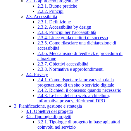
2.2. L’approccio progettuale
2.2.1. Buone pratiche
2.2.2. Principi
2.3. Accessibilità
2.3.1. Definizione
2.3.2. Accessibilità by design
2.3.3. Principi per l’accessibilità
2.3.4. Linee guida e criteri di successo
2.3.5. Come rilasciare una dichiarazione di
accessibilità
2.3.6. Meccanismo di feedback e procedura di
attuazione
2.3.7. Obiettivi accessibilità
2.3.8. Normativa e approfondimenti
2.4. Privacy
2.4.1. Come rispettare la privacy sin dalla
progettazione di un sito o servizio digitale
2.4.2. Richiedi il consenso quando necessario
2.4.3. Le basi del sito web: architettura,
informativa privacy, riferimenti DPO
3. Pianificazione, gestione e strategia
3.1. Obiettivi del progetto
3.2. Tipologie di progetti
3.2.1. Tipologie di progetto in base agli attori
coinvolti nel servizio