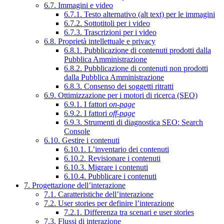
6.7. Immagini e video
6.7.1. Testo alternativo (alt text) per le immagini
6.7.2. Sottotitoli per i video
6.7.3. Trascrizioni per i video
6.8. Proprietà intellettuale e privacy
6.8.1. Pubblicazione di contenuti prodotti dalla
Pubblica Amministrazione
6.8.2. Pubblicazione di contenuti non prodotti
dalla Pubblica Amministrazione
6.8.3. Consenso dei soggetti ritratti
6.9. Ottimizzazione per i motori di ricerca (SEO)
6.9.1. I fattori
on-page
6.9.2. I fattori
off-page
6.9.3. Strumenti di diagnostica SEO: Search
Console
6.10. Gestire i contenuti
6.10.1. L’inventario dei contenuti
6.10.2. Revisionare i contenuti
6.10.3. Migrare i contenuti
6.10.4. Pubblicare i contenuti
7. Progettazione dell’interazione
7.1. Caratteristiche dell’interazione
7.2. User stories per definire l’interazione
7.2.1. Differenza tra scenari e user stories
7.3. Flussi di interazione