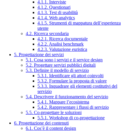
4.1.1. Interviste
4.1.2. Questionari
4.1.3. Test di usabilità
4.1.4. Web analytics
4.1.5. Strumenti di mappatura dell’esperienza
utente
4.2. Ricerca secondaria
4.2.1. Ricerca documentale
4.2.2. Analisi benchmark
4.2.3. Valutazione euristica
5. Progettazione dei servizi
5.1. Cosa sono i servizi e il service design
5.2. Progettare servizi pubblici digitali
5.3. Definire il modello di servizio
5.3.1. Identificare gli attori coinvolti
5.3.2. Formulare la proposta di valore
5.3.3. Inquadrare gli elementi costitutivi del
servizio
5.4. Descrivere il funzionamento del servizio
5.4.1. Mappare l’ecosistema
5.4.2. Rappresentare i flussi di servizio
5.5. Co-progettare le soluzioni
5.5.1. Workshop di co-progettazione
6. Progettazione dei contenuti
6.1. Cos’è il content design