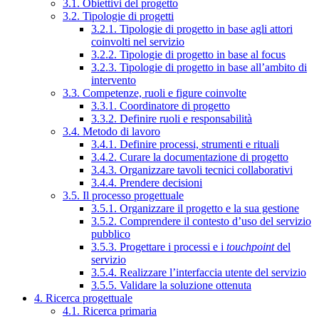
3.1. Obiettivi del progetto
3.2. Tipologie di progetti
3.2.1. Tipologie di progetto in base agli attori
coinvolti nel servizio
3.2.2. Tipologie di progetto in base al focus
3.2.3. Tipologie di progetto in base all’ambito di
intervento
3.3. Competenze, ruoli e figure coinvolte
3.3.1. Coordinatore di progetto
3.3.2. Definire ruoli e responsabilità
3.4. Metodo di lavoro
3.4.1. Definire processi, strumenti e rituali
3.4.2. Curare la documentazione di progetto
3.4.3. Organizzare tavoli tecnici collaborativi
3.4.4. Prendere decisioni
3.5. Il processo progettuale
3.5.1. Organizzare il progetto e la sua gestione
3.5.2. Comprendere il contesto d’uso del servizio
pubblico
3.5.3. Progettare i processi e i
touchpoint
del
servizio
3.5.4. Realizzare l’interfaccia utente del servizio
3.5.5. Validare la soluzione ottenuta
4. Ricerca progettuale
4.1. Ricerca primaria