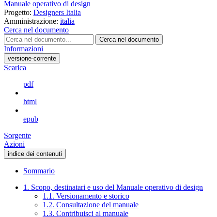
Manuale operativo di design
Progetto:
Designers Italia
Amministrazione:
italia
Cerca nel documento
Cerca nel documento
Informazioni
versione-corrente
Scarica
pdf
html
epub
Sorgente
Azioni
indice dei contenuti
Sommario
1. Scopo, destinatari e uso del Manuale operativo di design
1.1. Versionamento e storico
1.2. Consultazione del manuale
1.3. Contribuisci al manuale