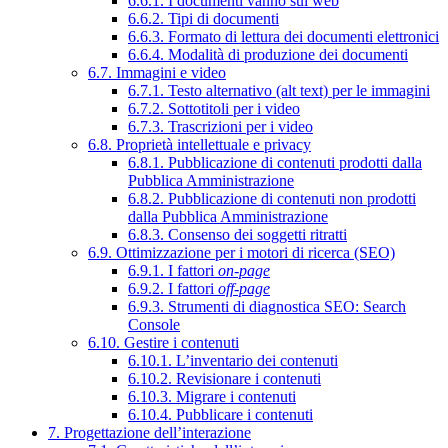
6.6.1. I documenti vanno sul web
6.6.2. Tipi di documenti
6.6.3. Formato di lettura dei documenti elettronici
6.6.4. Modalità di produzione dei documenti
6.7. Immagini e video
6.7.1. Testo alternativo (alt text) per le immagini
6.7.2. Sottotitoli per i video
6.7.3. Trascrizioni per i video
6.8. Proprietà intellettuale e privacy
6.8.1. Pubblicazione di contenuti prodotti dalla
Pubblica Amministrazione
6.8.2. Pubblicazione di contenuti non prodotti
dalla Pubblica Amministrazione
6.8.3. Consenso dei soggetti ritratti
6.9. Ottimizzazione per i motori di ricerca (SEO)
6.9.1. I fattori
on-page
6.9.2. I fattori
off-page
6.9.3. Strumenti di diagnostica SEO: Search
Console
6.10. Gestire i contenuti
6.10.1. L’inventario dei contenuti
6.10.2. Revisionare i contenuti
6.10.3. Migrare i contenuti
6.10.4. Pubblicare i contenuti
7. Progettazione dell’interazione