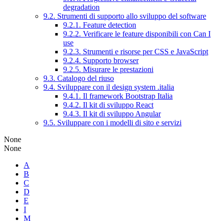
degradation
9.2. Strumenti di supporto allo sviluppo del software
9.2.1. Feature detection
9.2.2. Verificare le feature disponibili con Can I
use
9.2.3. Strumenti e risorse per CSS e JavaScript
9.2.4. Supporto browser
9.2.5. Misurare le prestazioni
9.3. Catalogo del riuso
9.4. Sviluppare con il design system .italia
9.4.1. Il framework Bootstrap Italia
9.4.2. Il kit di sviluppo React
9.4.3. Il kit di sviluppo Angular
9.5. Sviluppare con i modelli di sito e servizi
None
None
A
B
C
D
E
I
M