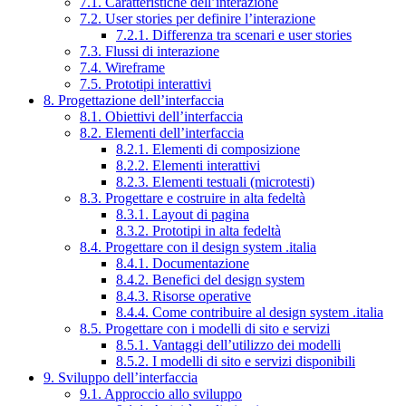
7.1. Caratteristiche dell’interazione
7.2. User stories per definire l’interazione
7.2.1. Differenza tra scenari e user stories
7.3. Flussi di interazione
7.4. Wireframe
7.5. Prototipi interattivi
8. Progettazione dell’interfaccia
8.1. Obiettivi dell’interfaccia
8.2. Elementi dell’interfaccia
8.2.1. Elementi di composizione
8.2.2. Elementi interattivi
8.2.3. Elementi testuali (microtesti)
8.3. Progettare e costruire in alta fedeltà
8.3.1. Layout di pagina
8.3.2. Prototipi in alta fedeltà
8.4. Progettare con il design system .italia
8.4.1. Documentazione
8.4.2. Benefici del design system
8.4.3. Risorse operative
8.4.4. Come contribuire al design system .italia
8.5. Progettare con i modelli di sito e servizi
8.5.1. Vantaggi dell’utilizzo dei modelli
8.5.2. I modelli di sito e servizi disponibili
9. Sviluppo dell’interfaccia
9.1. Approccio allo sviluppo