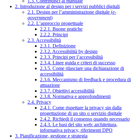
1.3. Contribuisci al manuale
2. Introduzione al design per i servizi pubblici digitali
2.1. Design per l’amministrazione digitale (
e-
government
)
2.2. L’approccio progettuale
2.2.1. Buone pratiche
2.2.2. Principi
2.3. Accessibilità
2.3.1. Definizione
2.3.2. Accessibilità by design
2.3.3. Principi per l’accessibilità
2.3.4. Linee guida e criteri di successo
2.3.5. Come rilasciare una dichiarazione di
accessibilità
2.3.6. Meccanismo di feedback e procedura di
attuazione
2.3.7. Obiettivi accessibilità
2.3.8. Normativa e approfondimenti
2.4. Privacy
2.4.1. Come rispettare la privacy sin dalla
progettazione di un sito o servizio digitale
2.4.2. Richiedi il consenso quando necessario
2.4.3. Le basi del sito web: architettura,
informativa privacy, riferimenti DPO
3. Pianificazione, gestione e strategia