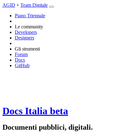
AGID
+
Team Digitale
Piano Triennale
Le community
Developers
Designers
Gli strumenti
Forum
Docs
GitHub
Docs Italia
beta
Documenti pubblici, digitali.