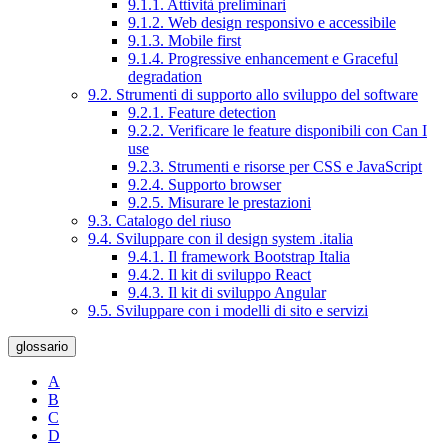
9.1.1. Attività preliminari
9.1.2. Web design responsivo e accessibile
9.1.3. Mobile first
9.1.4. Progressive enhancement e Graceful
degradation
9.2. Strumenti di supporto allo sviluppo del software
9.2.1. Feature detection
9.2.2. Verificare le feature disponibili con Can I
use
9.2.3. Strumenti e risorse per CSS e JavaScript
9.2.4. Supporto browser
9.2.5. Misurare le prestazioni
9.3. Catalogo del riuso
9.4. Sviluppare con il design system .italia
9.4.1. Il framework Bootstrap Italia
9.4.2. Il kit di sviluppo React
9.4.3. Il kit di sviluppo Angular
9.5. Sviluppare con i modelli di sito e servizi
glossario
A
B
C
D