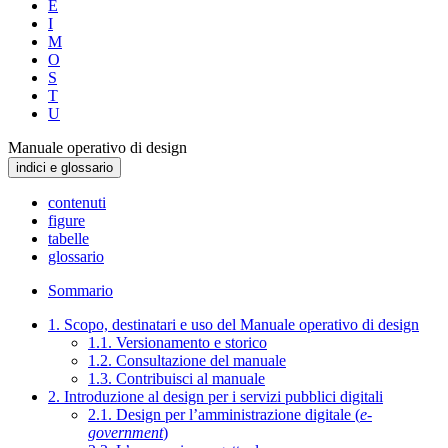
E
I
M
O
S
T
U
Manuale operativo di design
indici e glossario
contenuti
figure
tabelle
glossario
Sommario
1. Scopo, destinatari e uso del Manuale operativo di design
1.1. Versionamento e storico
1.2. Consultazione del manuale
1.3. Contribuisci al manuale
2. Introduzione al design per i servizi pubblici digitali
2.1. Design per l’amministrazione digitale (
e-
government
)