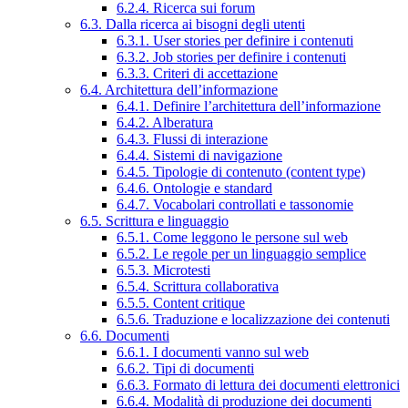
6.2.4. Ricerca sui forum
6.3. Dalla ricerca ai bisogni degli utenti
6.3.1. User stories per definire i contenuti
6.3.2. Job stories per definire i contenuti
6.3.3. Criteri di accettazione
6.4. Architettura dell’informazione
6.4.1. Definire l’architettura dell’informazione
6.4.2. Alberatura
6.4.3. Flussi di interazione
6.4.4. Sistemi di navigazione
6.4.5. Tipologie di contenuto (content type)
6.4.6. Ontologie e standard
6.4.7. Vocabolari controllati e tassonomie
6.5. Scrittura e linguaggio
6.5.1. Come leggono le persone sul web
6.5.2. Le regole per un linguaggio semplice
6.5.3. Microtesti
6.5.4. Scrittura collaborativa
6.5.5. Content critique
6.5.6. Traduzione e localizzazione dei contenuti
6.6. Documenti
6.6.1. I documenti vanno sul web
6.6.2. Tipi di documenti
6.6.3. Formato di lettura dei documenti elettronici
6.6.4. Modalità di produzione dei documenti