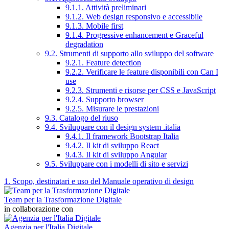
9.1.1. Attività preliminari
9.1.2. Web design responsivo e accessibile
9.1.3. Mobile first
9.1.4. Progressive enhancement e Graceful
degradation
9.2. Strumenti di supporto allo sviluppo del software
9.2.1. Feature detection
9.2.2. Verificare le feature disponibili con Can I
use
9.2.3. Strumenti e risorse per CSS e JavaScript
9.2.4. Supporto browser
9.2.5. Misurare le prestazioni
9.3. Catalogo del riuso
9.4. Sviluppare con il design system .italia
9.4.1. Il framework Bootstrap Italia
9.4.2. Il kit di sviluppo React
9.4.3. Il kit di sviluppo Angular
9.5. Sviluppare con i modelli di sito e servizi
1. Scopo, destinatari e uso del Manuale operativo di design
Team per la Trasformazione Digitale
in collaborazione con
Agenzia per l'Italia Digitale