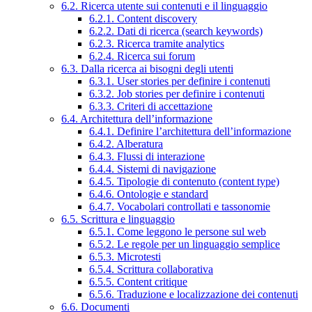
6.2. Ricerca utente sui contenuti e il linguaggio
6.2.1. Content discovery
6.2.2. Dati di ricerca (search keywords)
6.2.3. Ricerca tramite analytics
6.2.4. Ricerca sui forum
6.3. Dalla ricerca ai bisogni degli utenti
6.3.1. User stories per definire i contenuti
6.3.2. Job stories per definire i contenuti
6.3.3. Criteri di accettazione
6.4. Architettura dell’informazione
6.4.1. Definire l’architettura dell’informazione
6.4.2. Alberatura
6.4.3. Flussi di interazione
6.4.4. Sistemi di navigazione
6.4.5. Tipologie di contenuto (content type)
6.4.6. Ontologie e standard
6.4.7. Vocabolari controllati e tassonomie
6.5. Scrittura e linguaggio
6.5.1. Come leggono le persone sul web
6.5.2. Le regole per un linguaggio semplice
6.5.3. Microtesti
6.5.4. Scrittura collaborativa
6.5.5. Content critique
6.5.6. Traduzione e localizzazione dei contenuti
6.6. Documenti