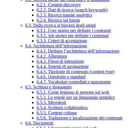
6.2.1. Content discovery
6.2.2. Dati di ricerca (search keywords)
6.2.3. Ricerca tramite analytics
6.2.4. Ricerca sui forum
6.3. Dalla ricerca ai bisogni degli utenti
6.3.1. User stories per definire i contenuti
6.3.2. Job stories per definire i contenuti
6.3.3. Criteri di accettazione
6.4. Architettura dell’informazione
6.4.1. Definire l’architettura dell’informazione
6.4.2. Alberatura
6.4.3. Flussi di interazione
6.4.4. Sistemi di navigazione
6.4.5. Tipologie di contenuto (content type)
6.4.6. Ontologie e standard
6.4.7. Vocabolari controllati e tassonomie
6.5. Scrittura e linguaggio
6.5.1. Come leggono le persone sul web
6.5.2. Le regole per un linguaggio semplice
6.5.3. Microtesti
6.5.4. Scrittura collaborativa
6.5.5. Content critique
6.5.6. Traduzione e localizzazione dei contenuti
6.6. Documenti