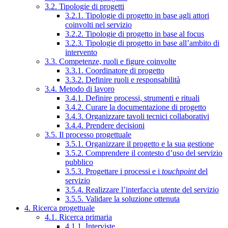
3.2. Tipologie di progetti
3.2.1. Tipologie di progetto in base agli attori
coinvolti nel servizio
3.2.2. Tipologie di progetto in base al focus
3.2.3. Tipologie di progetto in base all’ambito di
intervento
3.3. Competenze, ruoli e figure coinvolte
3.3.1. Coordinatore di progetto
3.3.2. Definire ruoli e responsabilità
3.4. Metodo di lavoro
3.4.1. Definire processi, strumenti e rituali
3.4.2. Curare la documentazione di progetto
3.4.3. Organizzare tavoli tecnici collaborativi
3.4.4. Prendere decisioni
3.5. Il processo progettuale
3.5.1. Organizzare il progetto e la sua gestione
3.5.2. Comprendere il contesto d’uso del servizio
pubblico
3.5.3. Progettare i processi e i
touchpoint
del
servizio
3.5.4. Realizzare l’interfaccia utente del servizio
3.5.5. Validare la soluzione ottenuta
4. Ricerca progettuale
4.1. Ricerca primaria
4.1.1. Interviste