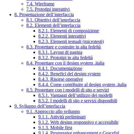
7.4. Wireframe
7.5. Prototipi interattivi
8. Progettazione dell’interfaccia
8.1. Obiettivi dell’interfaccia
8.2. Elementi dell’interfaccia
8.2.1. Elementi di composizione
8.2.2. Elementi interattivi
8.2.3. Elementi testuali (microtesti)
8.3. Progettare e costruire in alta fedeltà
8.3.1. Layout di pagina
8.3.2. Prototipi in alta fedeltà
8.4. Progettare con il design system .italia
8.4.1. Documentazione
8.4.2. Benefici del design system
8.4.3. Risorse operative
8.4.4. Come contribuire al design system .italia
8.5. Progettare con i modelli di sito e servizi
8.5.1. Vantaggi dell’utilizzo dei modelli
8.5.2. I modelli di sito e servizi disponibili
9. Sviluppo dell’interfaccia
9.1. Approccio allo sviluppo
9.1.1. Attività preliminari
9.1.2. Web design responsivo e accessibile
9.1.3. Mobile first
9.1.4. Progressive enhancement e Graceful