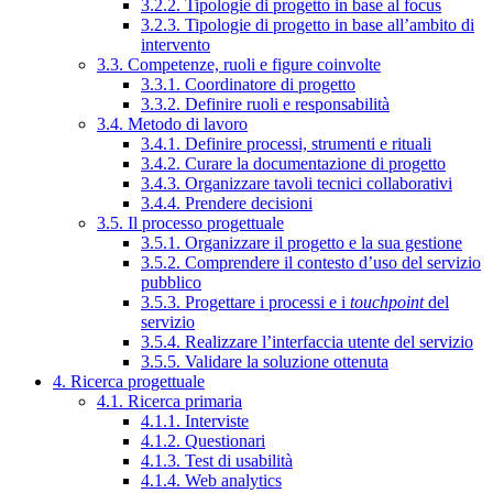
3.2.2. Tipologie di progetto in base al focus
3.2.3. Tipologie di progetto in base all’ambito di
intervento
3.3. Competenze, ruoli e figure coinvolte
3.3.1. Coordinatore di progetto
3.3.2. Definire ruoli e responsabilità
3.4. Metodo di lavoro
3.4.1. Definire processi, strumenti e rituali
3.4.2. Curare la documentazione di progetto
3.4.3. Organizzare tavoli tecnici collaborativi
3.4.4. Prendere decisioni
3.5. Il processo progettuale
3.5.1. Organizzare il progetto e la sua gestione
3.5.2. Comprendere il contesto d’uso del servizio
pubblico
3.5.3. Progettare i processi e i
touchpoint
del
servizio
3.5.4. Realizzare l’interfaccia utente del servizio
3.5.5. Validare la soluzione ottenuta
4. Ricerca progettuale
4.1. Ricerca primaria
4.1.1. Interviste
4.1.2. Questionari
4.1.3. Test di usabilità
4.1.4. Web analytics