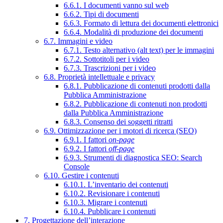
6.6.1. I documenti vanno sul web
6.6.2. Tipi di documenti
6.6.3. Formato di lettura dei documenti elettronici
6.6.4. Modalità di produzione dei documenti
6.7. Immagini e video
6.7.1. Testo alternativo (alt text) per le immagini
6.7.2. Sottotitoli per i video
6.7.3. Trascrizioni per i video
6.8. Proprietà intellettuale e privacy
6.8.1. Pubblicazione di contenuti prodotti dalla
Pubblica Amministrazione
6.8.2. Pubblicazione di contenuti non prodotti
dalla Pubblica Amministrazione
6.8.3. Consenso dei soggetti ritratti
6.9. Ottimizzazione per i motori di ricerca (SEO)
6.9.1. I fattori
on-page
6.9.2. I fattori
off-page
6.9.3. Strumenti di diagnostica SEO: Search
Console
6.10. Gestire i contenuti
6.10.1. L’inventario dei contenuti
6.10.2. Revisionare i contenuti
6.10.3. Migrare i contenuti
6.10.4. Pubblicare i contenuti
7. Progettazione dell’interazione