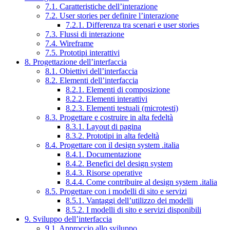
7.1. Caratteristiche dell’interazione
7.2. User stories per definire l’interazione
7.2.1. Differenza tra scenari e user stories
7.3. Flussi di interazione
7.4. Wireframe
7.5. Prototipi interattivi
8. Progettazione dell’interfaccia
8.1. Obiettivi dell’interfaccia
8.2. Elementi dell’interfaccia
8.2.1. Elementi di composizione
8.2.2. Elementi interattivi
8.2.3. Elementi testuali (microtesti)
8.3. Progettare e costruire in alta fedeltà
8.3.1. Layout di pagina
8.3.2. Prototipi in alta fedeltà
8.4. Progettare con il design system .italia
8.4.1. Documentazione
8.4.2. Benefici del design system
8.4.3. Risorse operative
8.4.4. Come contribuire al design system .italia
8.5. Progettare con i modelli di sito e servizi
8.5.1. Vantaggi dell’utilizzo dei modelli
8.5.2. I modelli di sito e servizi disponibili
9. Sviluppo dell’interfaccia
9.1. Approccio allo sviluppo