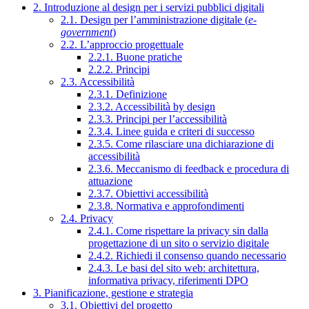
2. Introduzione al design per i servizi pubblici digitali
2.1. Design per l’amministrazione digitale (
e-
government
)
2.2. L’approccio progettuale
2.2.1. Buone pratiche
2.2.2. Principi
2.3. Accessibilità
2.3.1. Definizione
2.3.2. Accessibilità by design
2.3.3. Principi per l’accessibilità
2.3.4. Linee guida e criteri di successo
2.3.5. Come rilasciare una dichiarazione di
accessibilità
2.3.6. Meccanismo di feedback e procedura di
attuazione
2.3.7. Obiettivi accessibilità
2.3.8. Normativa e approfondimenti
2.4. Privacy
2.4.1. Come rispettare la privacy sin dalla
progettazione di un sito o servizio digitale
2.4.2. Richiedi il consenso quando necessario
2.4.3. Le basi del sito web: architettura,
informativa privacy, riferimenti DPO
3. Pianificazione, gestione e strategia
3.1. Obiettivi del progetto