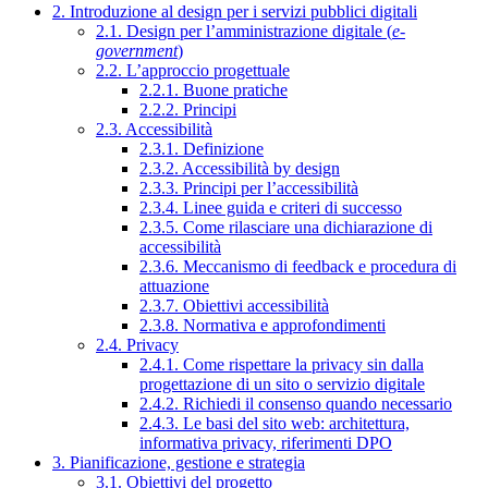
2. Introduzione al design per i servizi pubblici digitali
2.1. Design per l’amministrazione digitale (
e-
government
)
2.2. L’approccio progettuale
2.2.1. Buone pratiche
2.2.2. Principi
2.3. Accessibilità
2.3.1. Definizione
2.3.2. Accessibilità by design
2.3.3. Principi per l’accessibilità
2.3.4. Linee guida e criteri di successo
2.3.5. Come rilasciare una dichiarazione di
accessibilità
2.3.6. Meccanismo di feedback e procedura di
attuazione
2.3.7. Obiettivi accessibilità
2.3.8. Normativa e approfondimenti
2.4. Privacy
2.4.1. Come rispettare la privacy sin dalla
progettazione di un sito o servizio digitale
2.4.2. Richiedi il consenso quando necessario
2.4.3. Le basi del sito web: architettura,
informativa privacy, riferimenti DPO
3. Pianificazione, gestione e strategia
3.1. Obiettivi del progetto