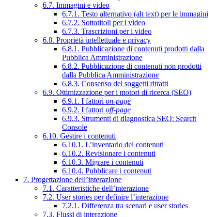
6.7. Immagini e video
6.7.1. Testo alternativo (alt text) per le immagini
6.7.2. Sottotitoli per i video
6.7.3. Trascrizioni per i video
6.8. Proprietà intellettuale e privacy
6.8.1. Pubblicazione di contenuti prodotti dalla
Pubblica Amministrazione
6.8.2. Pubblicazione di contenuti non prodotti
dalla Pubblica Amministrazione
6.8.3. Consenso dei soggetti ritratti
6.9. Ottimizzazione per i motori di ricerca (SEO)
6.9.1. I fattori
on-page
6.9.2. I fattori
off-page
6.9.3. Strumenti di diagnostica SEO: Search
Console
6.10. Gestire i contenuti
6.10.1. L’inventario dei contenuti
6.10.2. Revisionare i contenuti
6.10.3. Migrare i contenuti
6.10.4. Pubblicare i contenuti
7. Progettazione dell’interazione
7.1. Caratteristiche dell’interazione
7.2. User stories per definire l’interazione
7.2.1. Differenza tra scenari e user stories
7.3. Flussi di interazione