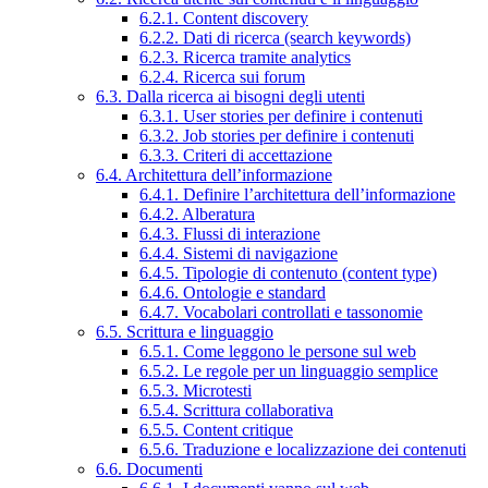
6.2.1. Content discovery
6.2.2. Dati di ricerca (search keywords)
6.2.3. Ricerca tramite analytics
6.2.4. Ricerca sui forum
6.3. Dalla ricerca ai bisogni degli utenti
6.3.1. User stories per definire i contenuti
6.3.2. Job stories per definire i contenuti
6.3.3. Criteri di accettazione
6.4. Architettura dell’informazione
6.4.1. Definire l’architettura dell’informazione
6.4.2. Alberatura
6.4.3. Flussi di interazione
6.4.4. Sistemi di navigazione
6.4.5. Tipologie di contenuto (content type)
6.4.6. Ontologie e standard
6.4.7. Vocabolari controllati e tassonomie
6.5. Scrittura e linguaggio
6.5.1. Come leggono le persone sul web
6.5.2. Le regole per un linguaggio semplice
6.5.3. Microtesti
6.5.4. Scrittura collaborativa
6.5.5. Content critique
6.5.6. Traduzione e localizzazione dei contenuti
6.6. Documenti