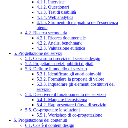
4.1.1. Interviste
4.1.2. Questionari
4.1.3. Test di usabilità
4.1.4. Web analytics
4.1.5. Strumenti di mappatura dell’esperienza
utente
4.2. Ricerca secondaria
4.2.1. Ricerca documentale
4.2.2. Analisi benchmark
4.2.3. Valutazione euristica
5. Progettazione dei servizi
5.1. Cosa sono i servizi e il service design
5.2. Progettare servizi pubblici digitali
5.3. Definire il modello di servizio
5.3.1. Identificare gli attori coinvolti
5.3.2. Formulare la proposta di valore
5.3.3. Inquadrare gli elementi costitutivi del
servizio
5.4. Descrivere il funzionamento del servizio
5.4.1. Mappare l’ecosistema
5.4.2. Rappresentare i flussi di servizio
5.5. Co-progettare le soluzioni
5.5.1. Workshop di co-progettazione
6. Progettazione dei contenuti
6.1. Cos’è il content design