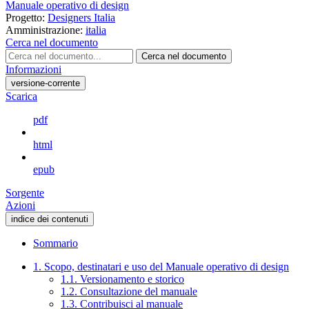
Manuale operativo di design
Progetto:
Designers Italia
Amministrazione:
italia
Cerca nel documento
Cerca nel documento
Informazioni
versione-corrente
Scarica
pdf
html
epub
Sorgente
Azioni
indice dei contenuti
Sommario
1. Scopo, destinatari e uso del Manuale operativo di design
1.1. Versionamento e storico
1.2. Consultazione del manuale
1.3. Contribuisci al manuale