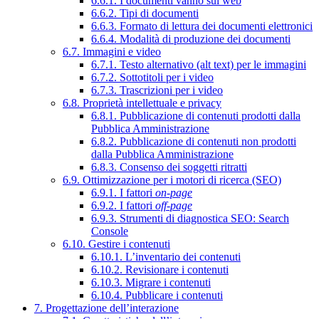
6.6.1. I documenti vanno sul web
6.6.2. Tipi di documenti
6.6.3. Formato di lettura dei documenti elettronici
6.6.4. Modalità di produzione dei documenti
6.7. Immagini e video
6.7.1. Testo alternativo (alt text) per le immagini
6.7.2. Sottotitoli per i video
6.7.3. Trascrizioni per i video
6.8. Proprietà intellettuale e privacy
6.8.1. Pubblicazione di contenuti prodotti dalla
Pubblica Amministrazione
6.8.2. Pubblicazione di contenuti non prodotti
dalla Pubblica Amministrazione
6.8.3. Consenso dei soggetti ritratti
6.9. Ottimizzazione per i motori di ricerca (SEO)
6.9.1. I fattori
on-page
6.9.2. I fattori
off-page
6.9.3. Strumenti di diagnostica SEO: Search
Console
6.10. Gestire i contenuti
6.10.1. L’inventario dei contenuti
6.10.2. Revisionare i contenuti
6.10.3. Migrare i contenuti
6.10.4. Pubblicare i contenuti
7. Progettazione dell’interazione