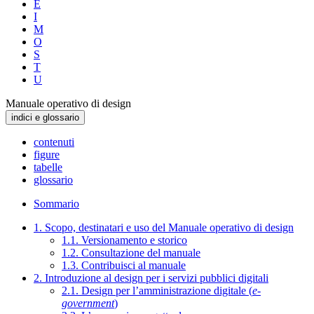
E
I
M
O
S
T
U
Manuale operativo di design
indici e glossario
contenuti
figure
tabelle
glossario
Sommario
1. Scopo, destinatari e uso del Manuale operativo di design
1.1. Versionamento e storico
1.2. Consultazione del manuale
1.3. Contribuisci al manuale
2. Introduzione al design per i servizi pubblici digitali
2.1. Design per l’amministrazione digitale (
e-
government
)