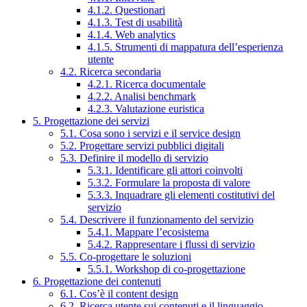
4.1.2. Questionari
4.1.3. Test di usabilità
4.1.4. Web analytics
4.1.5. Strumenti di mappatura dell’esperienza
utente
4.2. Ricerca secondaria
4.2.1. Ricerca documentale
4.2.2. Analisi benchmark
4.2.3. Valutazione euristica
5. Progettazione dei servizi
5.1. Cosa sono i servizi e il service design
5.2. Progettare servizi pubblici digitali
5.3. Definire il modello di servizio
5.3.1. Identificare gli attori coinvolti
5.3.2. Formulare la proposta di valore
5.3.3. Inquadrare gli elementi costitutivi del
servizio
5.4. Descrivere il funzionamento del servizio
5.4.1. Mappare l’ecosistema
5.4.2. Rappresentare i flussi di servizio
5.5. Co-progettare le soluzioni
5.5.1. Workshop di co-progettazione
6. Progettazione dei contenuti
6.1. Cos’è il content design
6.2. Ricerca utente sui contenuti e il linguaggio