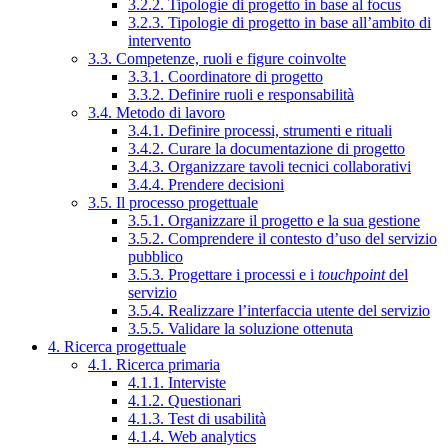
3.2.2. Tipologie di progetto in base al focus
3.2.3. Tipologie di progetto in base all’ambito di
intervento
3.3. Competenze, ruoli e figure coinvolte
3.3.1. Coordinatore di progetto
3.3.2. Definire ruoli e responsabilità
3.4. Metodo di lavoro
3.4.1. Definire processi, strumenti e rituali
3.4.2. Curare la documentazione di progetto
3.4.3. Organizzare tavoli tecnici collaborativi
3.4.4. Prendere decisioni
3.5. Il processo progettuale
3.5.1. Organizzare il progetto e la sua gestione
3.5.2. Comprendere il contesto d’uso del servizio
pubblico
3.5.3. Progettare i processi e i
touchpoint
del
servizio
3.5.4. Realizzare l’interfaccia utente del servizio
3.5.5. Validare la soluzione ottenuta
4. Ricerca progettuale
4.1. Ricerca primaria
4.1.1. Interviste
4.1.2. Questionari
4.1.3. Test di usabilità
4.1.4. Web analytics