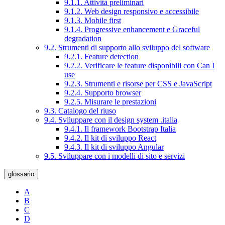
9.1.1. Attività preliminari
9.1.2. Web design responsivo e accessibile
9.1.3. Mobile first
9.1.4. Progressive enhancement e Graceful
degradation
9.2. Strumenti di supporto allo sviluppo del software
9.2.1. Feature detection
9.2.2. Verificare le feature disponibili con Can I
use
9.2.3. Strumenti e risorse per CSS e JavaScript
9.2.4. Supporto browser
9.2.5. Misurare le prestazioni
9.3. Catalogo del riuso
9.4. Sviluppare con il design system .italia
9.4.1. Il framework Bootstrap Italia
9.4.2. Il kit di sviluppo React
9.4.3. Il kit di sviluppo Angular
9.5. Sviluppare con i modelli di sito e servizi
glossario
A
B
C
D