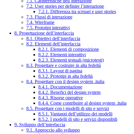
7.1. Caratteristiche dell’interazione
7.2. User stories per definire l’interazione
7.2.1. Differenza tra scenari e user stories
7.3. Flussi di interazione
7.4. Wireframe
7.5. Prototipi interattivi
8. Progettazione dell’interfaccia
8.1. Obiettivi dell’interfaccia
8.2. Elementi dell’interfaccia
8.2.1. Elementi di composizione
8.2.2. Elementi interattivi
8.2.3. Elementi testuali (microtesti)
8.3. Progettare e costruire in alta fedeltà
8.3.1. Layout di pagina
8.3.2. Prototipi in alta fedeltà
8.4. Progettare con il design system .italia
8.4.1. Documentazione
8.4.2. Benefici del design system
8.4.3. Risorse operative
8.4.4. Come contribuire al design system .italia
8.5. Progettare con i modelli di sito e servizi
8.5.1. Vantaggi dell’utilizzo dei modelli
8.5.2. I modelli di sito e servizi disponibili
9. Sviluppo dell’interfaccia
9.1. Approccio allo sviluppo