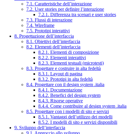
7.1. Caratteristiche dell’interazione
7.2. User stories per definire l’interazione
7.2.1. Differenza tra scenari e user stories
7.3. Flussi di interazione
7.4. Wireframe
7.5. Prototipi interattivi
8. Progettazione dell’interfaccia
8.1. Obiettivi dell’interfaccia
8.2. Elementi dell’interfaccia
8.2.1. Elementi di composizione
8.2.2. Elementi interattivi
8.2.3. Elementi testuali (microtesti)
8.3. Progettare e costruire in alta fedeltà
8.3.1. Layout di pagina
8.3.2. Prototipi in alta fedeltà
8.4. Progettare con il design system .italia
8.4.1. Documentazione
8.4.2. Benefici del design system
8.4.3. Risorse operative
8.4.4. Come contribuire al design system .italia
8.5. Progettare con i modelli di sito e servizi
8.5.1. Vantaggi dell’utilizzo dei modelli
8.5.2. I modelli di sito e servizi disponibili
9. Sviluppo dell’interfaccia
9.1. Approccio allo sviluppo