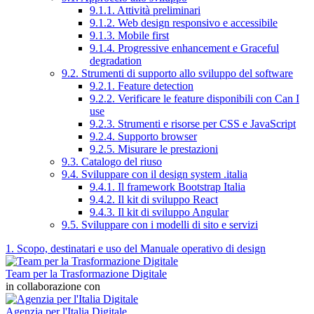
9.1.1. Attività preliminari
9.1.2. Web design responsivo e accessibile
9.1.3. Mobile first
9.1.4. Progressive enhancement e Graceful
degradation
9.2. Strumenti di supporto allo sviluppo del software
9.2.1. Feature detection
9.2.2. Verificare le feature disponibili con Can I
use
9.2.3. Strumenti e risorse per CSS e JavaScript
9.2.4. Supporto browser
9.2.5. Misurare le prestazioni
9.3. Catalogo del riuso
9.4. Sviluppare con il design system .italia
9.4.1. Il framework Bootstrap Italia
9.4.2. Il kit di sviluppo React
9.4.3. Il kit di sviluppo Angular
9.5. Sviluppare con i modelli di sito e servizi
1. Scopo, destinatari e uso del Manuale operativo di design
Team per la Trasformazione Digitale
in collaborazione con
Agenzia per l'Italia Digitale