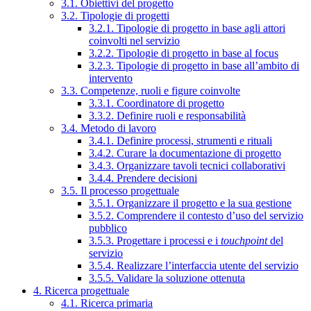
3.1. Obiettivi del progetto
3.2. Tipologie di progetti
3.2.1. Tipologie di progetto in base agli attori
coinvolti nel servizio
3.2.2. Tipologie di progetto in base al focus
3.2.3. Tipologie di progetto in base all’ambito di
intervento
3.3. Competenze, ruoli e figure coinvolte
3.3.1. Coordinatore di progetto
3.3.2. Definire ruoli e responsabilità
3.4. Metodo di lavoro
3.4.1. Definire processi, strumenti e rituali
3.4.2. Curare la documentazione di progetto
3.4.3. Organizzare tavoli tecnici collaborativi
3.4.4. Prendere decisioni
3.5. Il processo progettuale
3.5.1. Organizzare il progetto e la sua gestione
3.5.2. Comprendere il contesto d’uso del servizio
pubblico
3.5.3. Progettare i processi e i
touchpoint
del
servizio
3.5.4. Realizzare l’interfaccia utente del servizio
3.5.5. Validare la soluzione ottenuta
4. Ricerca progettuale
4.1. Ricerca primaria