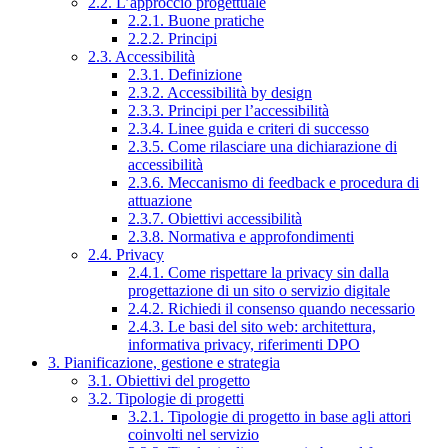
2.2. L’approccio progettuale
2.2.1. Buone pratiche
2.2.2. Principi
2.3. Accessibilità
2.3.1. Definizione
2.3.2. Accessibilità by design
2.3.3. Principi per l’accessibilità
2.3.4. Linee guida e criteri di successo
2.3.5. Come rilasciare una dichiarazione di
accessibilità
2.3.6. Meccanismo di feedback e procedura di
attuazione
2.3.7. Obiettivi accessibilità
2.3.8. Normativa e approfondimenti
2.4. Privacy
2.4.1. Come rispettare la privacy sin dalla
progettazione di un sito o servizio digitale
2.4.2. Richiedi il consenso quando necessario
2.4.3. Le basi del sito web: architettura,
informativa privacy, riferimenti DPO
3. Pianificazione, gestione e strategia
3.1. Obiettivi del progetto
3.2. Tipologie di progetti
3.2.1. Tipologie di progetto in base agli attori
coinvolti nel servizio