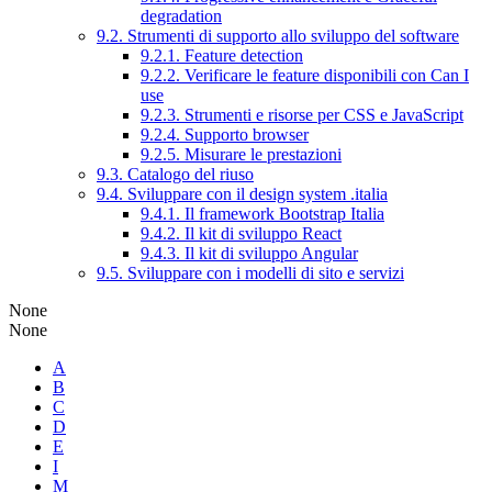
degradation
9.2. Strumenti di supporto allo sviluppo del software
9.2.1. Feature detection
9.2.2. Verificare le feature disponibili con Can I
use
9.2.3. Strumenti e risorse per CSS e JavaScript
9.2.4. Supporto browser
9.2.5. Misurare le prestazioni
9.3. Catalogo del riuso
9.4. Sviluppare con il design system .italia
9.4.1. Il framework Bootstrap Italia
9.4.2. Il kit di sviluppo React
9.4.3. Il kit di sviluppo Angular
9.5. Sviluppare con i modelli di sito e servizi
None
None
A
B
C
D
E
I
M