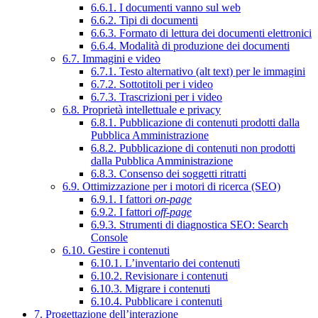
6.6.1. I documenti vanno sul web
6.6.2. Tipi di documenti
6.6.3. Formato di lettura dei documenti elettronici
6.6.4. Modalità di produzione dei documenti
6.7. Immagini e video
6.7.1. Testo alternativo (alt text) per le immagini
6.7.2. Sottotitoli per i video
6.7.3. Trascrizioni per i video
6.8. Proprietà intellettuale e privacy
6.8.1. Pubblicazione di contenuti prodotti dalla
Pubblica Amministrazione
6.8.2. Pubblicazione di contenuti non prodotti
dalla Pubblica Amministrazione
6.8.3. Consenso dei soggetti ritratti
6.9. Ottimizzazione per i motori di ricerca (SEO)
6.9.1. I fattori
on-page
6.9.2. I fattori
off-page
6.9.3. Strumenti di diagnostica SEO: Search
Console
6.10. Gestire i contenuti
6.10.1. L’inventario dei contenuti
6.10.2. Revisionare i contenuti
6.10.3. Migrare i contenuti
6.10.4. Pubblicare i contenuti
7. Progettazione dell’interazione