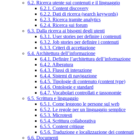
6.2. Ricerca utente sui contenuti e il linguaggio
6.2.1. Content discovery
6.2.2. Dati di ricerca (search keywords)
6.2.3. Ricerca tramite analytics
6.2.4. Ricerca sui forum
6.3. Dalla ricerca ai bisogni degli utenti
6.3.1. User stories per definire i contenuti
6.3.2. Job stories per definire i contenuti
6.3.3. Criteri di accettazione
6.4. Architettura dell’informazione
6.4.1. Definire l’architettura dell’informazione
6.4.2. Alberatura
6.4.3. Flussi di interazione
6.4.4. Sistemi di navigazione
6.4.5. Tipologie di contenuto (content type)
6.4.6. Ontologie e standard
6.4.7. Vocabolari controllati e tassonomie
6.5. Scrittura e linguaggio
6.5.1. Come leggono le persone sul web
6.5.2. Le regole per un linguaggio semplice
6.5.3. Microtesti
6.5.4. Scrittura collaborativa
6.5.5. Content critique
6.5.6. Traduzione e localizzazione dei contenuti
6.6. Documenti