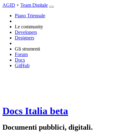
AGID
+
Team Digitale
Piano Triennale
Le community
Developers
Designers
Gli strumenti
Forum
Docs
GitHub
Docs Italia
beta
Documenti pubblici, digitali.