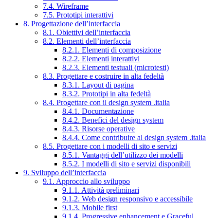
7.4. Wireframe
7.5. Prototipi interattivi
8. Progettazione dell’interfaccia
8.1. Obiettivi dell’interfaccia
8.2. Elementi dell’interfaccia
8.2.1. Elementi di composizione
8.2.2. Elementi interattivi
8.2.3. Elementi testuali (microtesti)
8.3. Progettare e costruire in alta fedeltà
8.3.1. Layout di pagina
8.3.2. Prototipi in alta fedeltà
8.4. Progettare con il design system .italia
8.4.1. Documentazione
8.4.2. Benefici del design system
8.4.3. Risorse operative
8.4.4. Come contribuire al design system .italia
8.5. Progettare con i modelli di sito e servizi
8.5.1. Vantaggi dell’utilizzo dei modelli
8.5.2. I modelli di sito e servizi disponibili
9. Sviluppo dell’interfaccia
9.1. Approccio allo sviluppo
9.1.1. Attività preliminari
9.1.2. Web design responsivo e accessibile
9.1.3. Mobile first
9.1.4. Progressive enhancement e Graceful