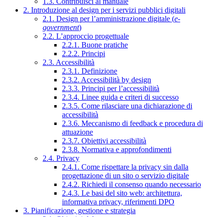
1.3. Contribuisci al manuale
2. Introduzione al design per i servizi pubblici digitali
2.1. Design per l’amministrazione digitale (
e-
government
)
2.2. L’approccio progettuale
2.2.1. Buone pratiche
2.2.2. Principi
2.3. Accessibilità
2.3.1. Definizione
2.3.2. Accessibilità by design
2.3.3. Principi per l’accessibilità
2.3.4. Linee guida e criteri di successo
2.3.5. Come rilasciare una dichiarazione di
accessibilità
2.3.6. Meccanismo di feedback e procedura di
attuazione
2.3.7. Obiettivi accessibilità
2.3.8. Normativa e approfondimenti
2.4. Privacy
2.4.1. Come rispettare la privacy sin dalla
progettazione di un sito o servizio digitale
2.4.2. Richiedi il consenso quando necessario
2.4.3. Le basi del sito web: architettura,
informativa privacy, riferimenti DPO
3. Pianificazione, gestione e strategia