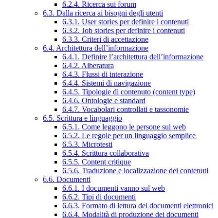
6.2.4. Ricerca sui forum
6.3. Dalla ricerca ai bisogni degli utenti
6.3.1. User stories per definire i contenuti
6.3.2. Job stories per definire i contenuti
6.3.3. Criteri di accettazione
6.4. Architettura dell’informazione
6.4.1. Definire l’architettura dell’informazione
6.4.2. Alberatura
6.4.3. Flussi di interazione
6.4.4. Sistemi di navigazione
6.4.5. Tipologie di contenuto (content type)
6.4.6. Ontologie e standard
6.4.7. Vocabolari controllati e tassonomie
6.5. Scrittura e linguaggio
6.5.1. Come leggono le persone sul web
6.5.2. Le regole per un linguaggio semplice
6.5.3. Microtesti
6.5.4. Scrittura collaborativa
6.5.5. Content critique
6.5.6. Traduzione e localizzazione dei contenuti
6.6. Documenti
6.6.1. I documenti vanno sul web
6.6.2. Tipi di documenti
6.6.3. Formato di lettura dei documenti elettronici
6.6.4. Modalità di produzione dei documenti