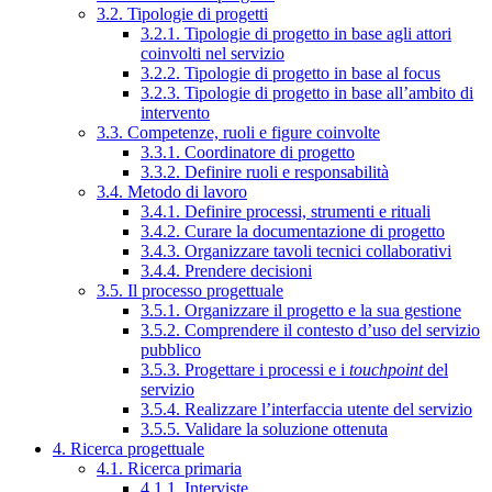
3.2. Tipologie di progetti
3.2.1. Tipologie di progetto in base agli attori
coinvolti nel servizio
3.2.2. Tipologie di progetto in base al focus
3.2.3. Tipologie di progetto in base all’ambito di
intervento
3.3. Competenze, ruoli e figure coinvolte
3.3.1. Coordinatore di progetto
3.3.2. Definire ruoli e responsabilità
3.4. Metodo di lavoro
3.4.1. Definire processi, strumenti e rituali
3.4.2. Curare la documentazione di progetto
3.4.3. Organizzare tavoli tecnici collaborativi
3.4.4. Prendere decisioni
3.5. Il processo progettuale
3.5.1. Organizzare il progetto e la sua gestione
3.5.2. Comprendere il contesto d’uso del servizio
pubblico
3.5.3. Progettare i processi e i
touchpoint
del
servizio
3.5.4. Realizzare l’interfaccia utente del servizio
3.5.5. Validare la soluzione ottenuta
4. Ricerca progettuale
4.1. Ricerca primaria
4.1.1. Interviste