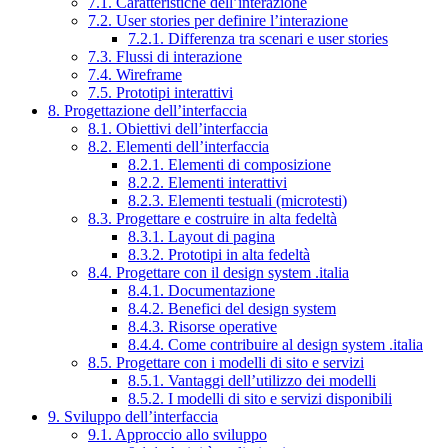
7.1. Caratteristiche dell’interazione
7.2. User stories per definire l’interazione
7.2.1. Differenza tra scenari e user stories
7.3. Flussi di interazione
7.4. Wireframe
7.5. Prototipi interattivi
8. Progettazione dell’interfaccia
8.1. Obiettivi dell’interfaccia
8.2. Elementi dell’interfaccia
8.2.1. Elementi di composizione
8.2.2. Elementi interattivi
8.2.3. Elementi testuali (microtesti)
8.3. Progettare e costruire in alta fedeltà
8.3.1. Layout di pagina
8.3.2. Prototipi in alta fedeltà
8.4. Progettare con il design system .italia
8.4.1. Documentazione
8.4.2. Benefici del design system
8.4.3. Risorse operative
8.4.4. Come contribuire al design system .italia
8.5. Progettare con i modelli di sito e servizi
8.5.1. Vantaggi dell’utilizzo dei modelli
8.5.2. I modelli di sito e servizi disponibili
9. Sviluppo dell’interfaccia
9.1. Approccio allo sviluppo