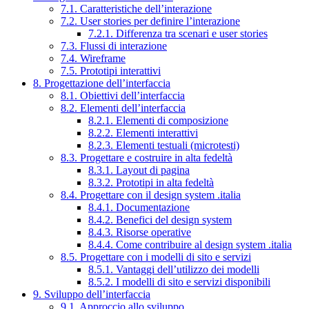
7.1. Caratteristiche dell’interazione
7.2. User stories per definire l’interazione
7.2.1. Differenza tra scenari e user stories
7.3. Flussi di interazione
7.4. Wireframe
7.5. Prototipi interattivi
8. Progettazione dell’interfaccia
8.1. Obiettivi dell’interfaccia
8.2. Elementi dell’interfaccia
8.2.1. Elementi di composizione
8.2.2. Elementi interattivi
8.2.3. Elementi testuali (microtesti)
8.3. Progettare e costruire in alta fedeltà
8.3.1. Layout di pagina
8.3.2. Prototipi in alta fedeltà
8.4. Progettare con il design system .italia
8.4.1. Documentazione
8.4.2. Benefici del design system
8.4.3. Risorse operative
8.4.4. Come contribuire al design system .italia
8.5. Progettare con i modelli di sito e servizi
8.5.1. Vantaggi dell’utilizzo dei modelli
8.5.2. I modelli di sito e servizi disponibili
9. Sviluppo dell’interfaccia
9.1. Approccio allo sviluppo