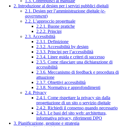
1.3. Contribuisci al manuale
2. Introduzione al design per i servizi pubblici digitali
2.1. Design per l’amministrazione digitale (
e-
government
)
2.2. L’approccio progettuale
2.2.1. Buone pratiche
2.2.2. Principi
2.3. Accessibilità
2.3.1. Definizione
2.3.2. Accessibilità by design
2.3.3. Principi per l’accessibilità
2.3.4. Linee guida e criteri di successo
2.3.5. Come rilasciare una dichiarazione di
accessibilità
2.3.6. Meccanismo di feedback e procedura di
attuazione
2.3.7. Obiettivi accessibilità
2.3.8. Normativa e approfondimenti
2.4. Privacy
2.4.1. Come rispettare la privacy sin dalla
progettazione di un sito o servizio digitale
2.4.2. Richiedi il consenso quando necessario
2.4.3. Le basi del sito web: architettura,
informativa privacy, riferimenti DPO
3. Pianificazione, gestione e strategia