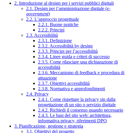
2. Introduzione al design per i servizi pubblici digitali
2.1. Design per l’amministrazione digitale (
e-
government
)
2.2. L’approccio progettuale
2.2.1. Buone pratiche
2.2.2. Principi
2.3. Accessibilità
2.3.1. Definizione
2.3.2. Accessibilità by design
2.3.3. Principi per l’accessibilità
2.3.4. Linee guida e criteri di successo
2.3.5. Come rilasciare una dichiarazione di
accessibilità
2.3.6. Meccanismo di feedback e procedura di
attuazione
2.3.7. Obiettivi accessibilità
2.3.8. Normativa e approfondimenti
2.4. Privacy
2.4.1. Come rispettare la privacy sin dalla
progettazione di un sito o servizio digitale
2.4.2. Richiedi il consenso quando necessario
2.4.3. Le basi del sito web: architettura,
informativa privacy, riferimenti DPO
3. Pianificazione, gestione e strategia
3.1. Obiettivi del progetto