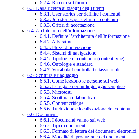
6.2.4. Ricerca sui forum
6.3. Dalla ricerca ai bisogni degli utenti
6.3.1. User stories per definire i contenuti
6.3.2. Job stories per definire i contenuti
6.3.3. Criteri di accettazione
6.4. Architettura dell’informazione
6.4.1. Definire l’architettura dell’informazione
6.4.2. Alberatura
6.4.3. Flussi di interazione
6.4.4. Sistemi di navigazione
6.4.5. Tipologie di contenuto (content type)
6.4.6. Ontologie e standard
6.4.7. Vocabolari controllati e tassonomie
6.5. Scrittura e linguaggio
6.5.1. Come leggono le persone sul web
6.5.2. Le regole per un linguaggio semplice
6.5.3. Microtesti
6.5.4. Scrittura collaborativa
6.5.5. Content critique
6.5.6. Traduzione e localizzazione dei contenuti
6.6. Documenti
6.6.1. I documenti vanno sul web
6.6.2. Tipi di documenti
6.6.3. Formato di lettura dei documenti elettronici
6.6.4. Modalità di produzione dei documenti