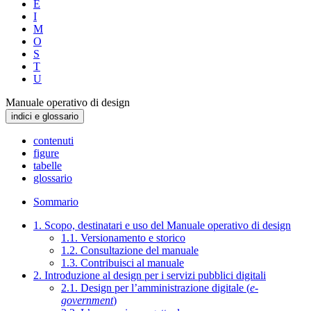
E
I
M
O
S
T
U
Manuale operativo di design
indici e glossario
contenuti
figure
tabelle
glossario
Sommario
1. Scopo, destinatari e uso del Manuale operativo di design
1.1. Versionamento e storico
1.2. Consultazione del manuale
1.3. Contribuisci al manuale
2. Introduzione al design per i servizi pubblici digitali
2.1. Design per l’amministrazione digitale (
e-
government
)