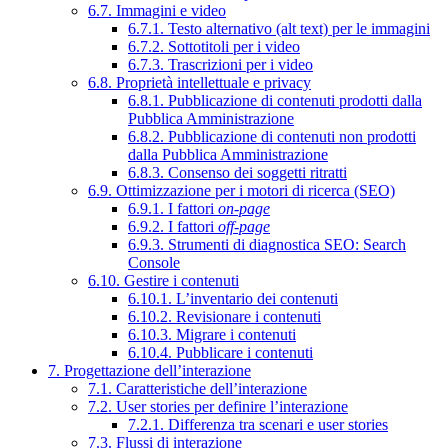
6.7. Immagini e video
6.7.1. Testo alternativo (alt text) per le immagini
6.7.2. Sottotitoli per i video
6.7.3. Trascrizioni per i video
6.8. Proprietà intellettuale e privacy
6.8.1. Pubblicazione di contenuti prodotti dalla
Pubblica Amministrazione
6.8.2. Pubblicazione di contenuti non prodotti
dalla Pubblica Amministrazione
6.8.3. Consenso dei soggetti ritratti
6.9. Ottimizzazione per i motori di ricerca (SEO)
6.9.1. I fattori
on-page
6.9.2. I fattori
off-page
6.9.3. Strumenti di diagnostica SEO: Search
Console
6.10. Gestire i contenuti
6.10.1. L’inventario dei contenuti
6.10.2. Revisionare i contenuti
6.10.3. Migrare i contenuti
6.10.4. Pubblicare i contenuti
7. Progettazione dell’interazione
7.1. Caratteristiche dell’interazione
7.2. User stories per definire l’interazione
7.2.1. Differenza tra scenari e user stories
7.3. Flussi di interazione