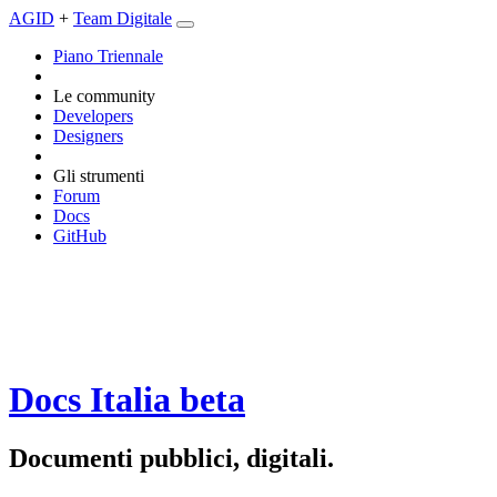
AGID
+
Team Digitale
Piano Triennale
Le community
Developers
Designers
Gli strumenti
Forum
Docs
GitHub
Docs Italia
beta
Documenti pubblici, digitali.