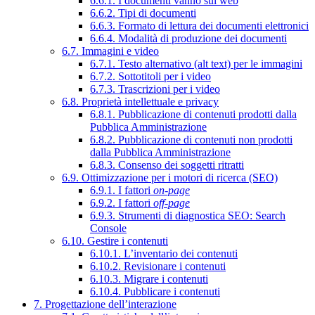
6.6.1. I documenti vanno sul web
6.6.2. Tipi di documenti
6.6.3. Formato di lettura dei documenti elettronici
6.6.4. Modalità di produzione dei documenti
6.7. Immagini e video
6.7.1. Testo alternativo (alt text) per le immagini
6.7.2. Sottotitoli per i video
6.7.3. Trascrizioni per i video
6.8. Proprietà intellettuale e privacy
6.8.1. Pubblicazione di contenuti prodotti dalla
Pubblica Amministrazione
6.8.2. Pubblicazione di contenuti non prodotti
dalla Pubblica Amministrazione
6.8.3. Consenso dei soggetti ritratti
6.9. Ottimizzazione per i motori di ricerca (SEO)
6.9.1. I fattori
on-page
6.9.2. I fattori
off-page
6.9.3. Strumenti di diagnostica SEO: Search
Console
6.10. Gestire i contenuti
6.10.1. L’inventario dei contenuti
6.10.2. Revisionare i contenuti
6.10.3. Migrare i contenuti
6.10.4. Pubblicare i contenuti
7. Progettazione dell’interazione