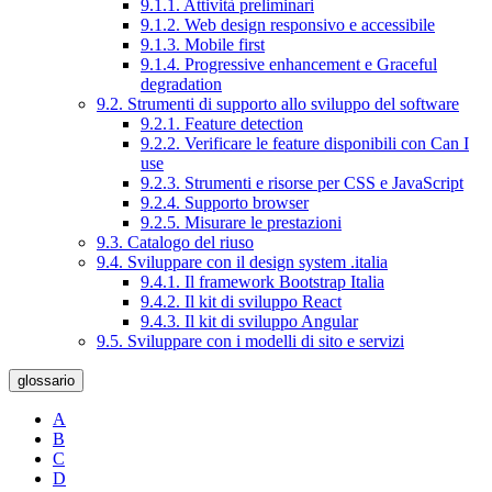
9.1.1. Attività preliminari
9.1.2. Web design responsivo e accessibile
9.1.3. Mobile first
9.1.4. Progressive enhancement e Graceful
degradation
9.2. Strumenti di supporto allo sviluppo del software
9.2.1. Feature detection
9.2.2. Verificare le feature disponibili con Can I
use
9.2.3. Strumenti e risorse per CSS e JavaScript
9.2.4. Supporto browser
9.2.5. Misurare le prestazioni
9.3. Catalogo del riuso
9.4. Sviluppare con il design system .italia
9.4.1. Il framework Bootstrap Italia
9.4.2. Il kit di sviluppo React
9.4.3. Il kit di sviluppo Angular
9.5. Sviluppare con i modelli di sito e servizi
glossario
A
B
C
D