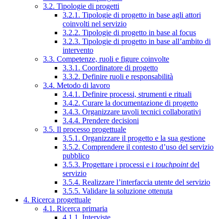
3.2. Tipologie di progetti
3.2.1. Tipologie di progetto in base agli attori
coinvolti nel servizio
3.2.2. Tipologie di progetto in base al focus
3.2.3. Tipologie di progetto in base all’ambito di
intervento
3.3. Competenze, ruoli e figure coinvolte
3.3.1. Coordinatore di progetto
3.3.2. Definire ruoli e responsabilità
3.4. Metodo di lavoro
3.4.1. Definire processi, strumenti e rituali
3.4.2. Curare la documentazione di progetto
3.4.3. Organizzare tavoli tecnici collaborativi
3.4.4. Prendere decisioni
3.5. Il processo progettuale
3.5.1. Organizzare il progetto e la sua gestione
3.5.2. Comprendere il contesto d’uso del servizio
pubblico
3.5.3. Progettare i processi e i
touchpoint
del
servizio
3.5.4. Realizzare l’interfaccia utente del servizio
3.5.5. Validare la soluzione ottenuta
4. Ricerca progettuale
4.1. Ricerca primaria
4.1.1. Interviste