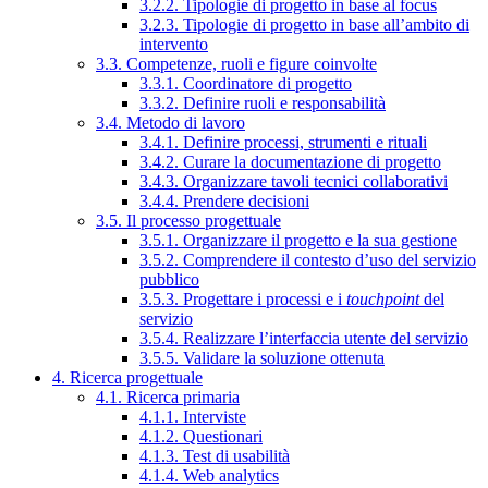
3.2.2. Tipologie di progetto in base al focus
3.2.3. Tipologie di progetto in base all’ambito di
intervento
3.3. Competenze, ruoli e figure coinvolte
3.3.1. Coordinatore di progetto
3.3.2. Definire ruoli e responsabilità
3.4. Metodo di lavoro
3.4.1. Definire processi, strumenti e rituali
3.4.2. Curare la documentazione di progetto
3.4.3. Organizzare tavoli tecnici collaborativi
3.4.4. Prendere decisioni
3.5. Il processo progettuale
3.5.1. Organizzare il progetto e la sua gestione
3.5.2. Comprendere il contesto d’uso del servizio
pubblico
3.5.3. Progettare i processi e i
touchpoint
del
servizio
3.5.4. Realizzare l’interfaccia utente del servizio
3.5.5. Validare la soluzione ottenuta
4. Ricerca progettuale
4.1. Ricerca primaria
4.1.1. Interviste
4.1.2. Questionari
4.1.3. Test di usabilità
4.1.4. Web analytics