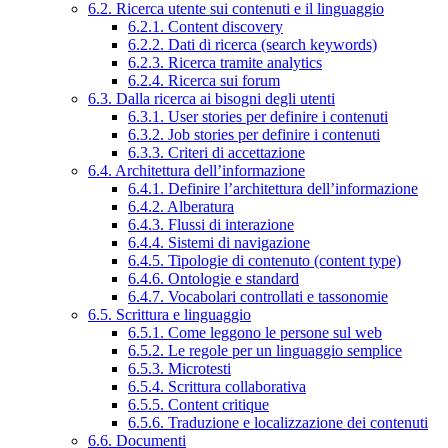
6.2. Ricerca utente sui contenuti e il linguaggio
6.2.1. Content discovery
6.2.2. Dati di ricerca (search keywords)
6.2.3. Ricerca tramite analytics
6.2.4. Ricerca sui forum
6.3. Dalla ricerca ai bisogni degli utenti
6.3.1. User stories per definire i contenuti
6.3.2. Job stories per definire i contenuti
6.3.3. Criteri di accettazione
6.4. Architettura dell’informazione
6.4.1. Definire l’architettura dell’informazione
6.4.2. Alberatura
6.4.3. Flussi di interazione
6.4.4. Sistemi di navigazione
6.4.5. Tipologie di contenuto (content type)
6.4.6. Ontologie e standard
6.4.7. Vocabolari controllati e tassonomie
6.5. Scrittura e linguaggio
6.5.1. Come leggono le persone sul web
6.5.2. Le regole per un linguaggio semplice
6.5.3. Microtesti
6.5.4. Scrittura collaborativa
6.5.5. Content critique
6.5.6. Traduzione e localizzazione dei contenuti
6.6. Documenti