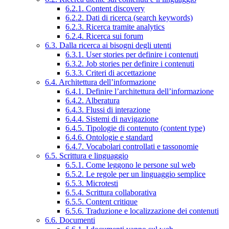
6.2.1. Content discovery
6.2.2. Dati di ricerca (search keywords)
6.2.3. Ricerca tramite analytics
6.2.4. Ricerca sui forum
6.3. Dalla ricerca ai bisogni degli utenti
6.3.1. User stories per definire i contenuti
6.3.2. Job stories per definire i contenuti
6.3.3. Criteri di accettazione
6.4. Architettura dell’informazione
6.4.1. Definire l’architettura dell’informazione
6.4.2. Alberatura
6.4.3. Flussi di interazione
6.4.4. Sistemi di navigazione
6.4.5. Tipologie di contenuto (content type)
6.4.6. Ontologie e standard
6.4.7. Vocabolari controllati e tassonomie
6.5. Scrittura e linguaggio
6.5.1. Come leggono le persone sul web
6.5.2. Le regole per un linguaggio semplice
6.5.3. Microtesti
6.5.4. Scrittura collaborativa
6.5.5. Content critique
6.5.6. Traduzione e localizzazione dei contenuti
6.6. Documenti