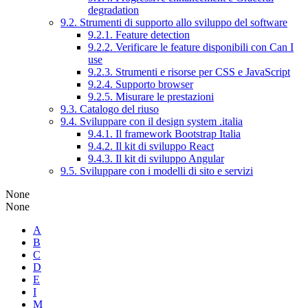
degradation
9.2. Strumenti di supporto allo sviluppo del software
9.2.1. Feature detection
9.2.2. Verificare le feature disponibili con Can I
use
9.2.3. Strumenti e risorse per CSS e JavaScript
9.2.4. Supporto browser
9.2.5. Misurare le prestazioni
9.3. Catalogo del riuso
9.4. Sviluppare con il design system .italia
9.4.1. Il framework Bootstrap Italia
9.4.2. Il kit di sviluppo React
9.4.3. Il kit di sviluppo Angular
9.5. Sviluppare con i modelli di sito e servizi
None
None
A
B
C
D
E
I
M