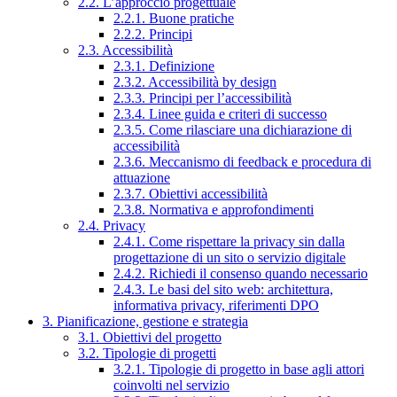
2.2. L’approccio progettuale
2.2.1. Buone pratiche
2.2.2. Principi
2.3. Accessibilità
2.3.1. Definizione
2.3.2. Accessibilità by design
2.3.3. Principi per l’accessibilità
2.3.4. Linee guida e criteri di successo
2.3.5. Come rilasciare una dichiarazione di
accessibilità
2.3.6. Meccanismo di feedback e procedura di
attuazione
2.3.7. Obiettivi accessibilità
2.3.8. Normativa e approfondimenti
2.4. Privacy
2.4.1. Come rispettare la privacy sin dalla
progettazione di un sito o servizio digitale
2.4.2. Richiedi il consenso quando necessario
2.4.3. Le basi del sito web: architettura,
informativa privacy, riferimenti DPO
3. Pianificazione, gestione e strategia
3.1. Obiettivi del progetto
3.2. Tipologie di progetti
3.2.1. Tipologie di progetto in base agli attori
coinvolti nel servizio