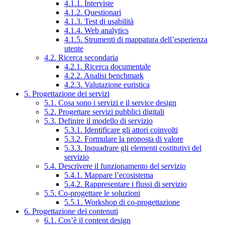
4.1.1. Interviste
4.1.2. Questionari
4.1.3. Test di usabilità
4.1.4. Web analytics
4.1.5. Strumenti di mappatura dell’esperienza
utente
4.2. Ricerca secondaria
4.2.1. Ricerca documentale
4.2.2. Analisi benchmark
4.2.3. Valutazione euristica
5. Progettazione dei servizi
5.1. Cosa sono i servizi e il service design
5.2. Progettare servizi pubblici digitali
5.3. Definire il modello di servizio
5.3.1. Identificare gli attori coinvolti
5.3.2. Formulare la proposta di valore
5.3.3. Inquadrare gli elementi costitutivi del
servizio
5.4. Descrivere il funzionamento del servizio
5.4.1. Mappare l’ecosistema
5.4.2. Rappresentare i flussi di servizio
5.5. Co-progettare le soluzioni
5.5.1. Workshop di co-progettazione
6. Progettazione dei contenuti
6.1. Cos’è il content design