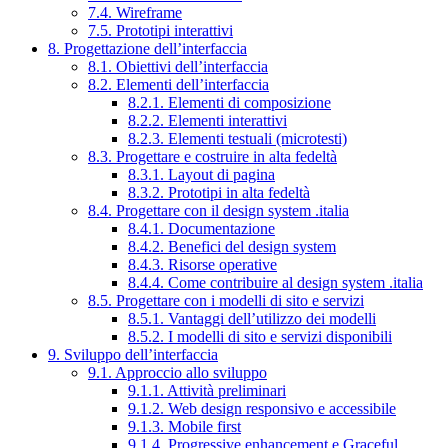
7.4. Wireframe
7.5. Prototipi interattivi
8. Progettazione dell’interfaccia
8.1. Obiettivi dell’interfaccia
8.2. Elementi dell’interfaccia
8.2.1. Elementi di composizione
8.2.2. Elementi interattivi
8.2.3. Elementi testuali (microtesti)
8.3. Progettare e costruire in alta fedeltà
8.3.1. Layout di pagina
8.3.2. Prototipi in alta fedeltà
8.4. Progettare con il design system .italia
8.4.1. Documentazione
8.4.2. Benefici del design system
8.4.3. Risorse operative
8.4.4. Come contribuire al design system .italia
8.5. Progettare con i modelli di sito e servizi
8.5.1. Vantaggi dell’utilizzo dei modelli
8.5.2. I modelli di sito e servizi disponibili
9. Sviluppo dell’interfaccia
9.1. Approccio allo sviluppo
9.1.1. Attività preliminari
9.1.2. Web design responsivo e accessibile
9.1.3. Mobile first
9.1.4. Progressive enhancement e Graceful