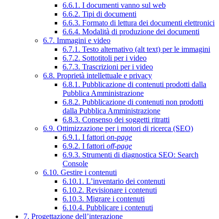
6.6.1. I documenti vanno sul web
6.6.2. Tipi di documenti
6.6.3. Formato di lettura dei documenti elettronici
6.6.4. Modalità di produzione dei documenti
6.7. Immagini e video
6.7.1. Testo alternativo (alt text) per le immagini
6.7.2. Sottotitoli per i video
6.7.3. Trascrizioni per i video
6.8. Proprietà intellettuale e privacy
6.8.1. Pubblicazione di contenuti prodotti dalla
Pubblica Amministrazione
6.8.2. Pubblicazione di contenuti non prodotti
dalla Pubblica Amministrazione
6.8.3. Consenso dei soggetti ritratti
6.9. Ottimizzazione per i motori di ricerca (SEO)
6.9.1. I fattori
on-page
6.9.2. I fattori
off-page
6.9.3. Strumenti di diagnostica SEO: Search
Console
6.10. Gestire i contenuti
6.10.1. L’inventario dei contenuti
6.10.2. Revisionare i contenuti
6.10.3. Migrare i contenuti
6.10.4. Pubblicare i contenuti
7. Progettazione dell’interazione