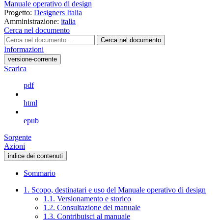
Manuale operativo di design
Progetto:
Designers Italia
Amministrazione:
italia
Cerca nel documento
Cerca nel documento
Informazioni
versione-corrente
Scarica
pdf
html
epub
Sorgente
Azioni
indice dei contenuti
Sommario
1. Scopo, destinatari e uso del Manuale operativo di design
1.1. Versionamento e storico
1.2. Consultazione del manuale
1.3. Contribuisci al manuale