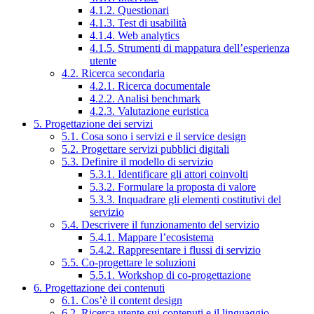
4.1.2. Questionari
4.1.3. Test di usabilità
4.1.4. Web analytics
4.1.5. Strumenti di mappatura dell’esperienza
utente
4.2. Ricerca secondaria
4.2.1. Ricerca documentale
4.2.2. Analisi benchmark
4.2.3. Valutazione euristica
5. Progettazione dei servizi
5.1. Cosa sono i servizi e il service design
5.2. Progettare servizi pubblici digitali
5.3. Definire il modello di servizio
5.3.1. Identificare gli attori coinvolti
5.3.2. Formulare la proposta di valore
5.3.3. Inquadrare gli elementi costitutivi del
servizio
5.4. Descrivere il funzionamento del servizio
5.4.1. Mappare l’ecosistema
5.4.2. Rappresentare i flussi di servizio
5.5. Co-progettare le soluzioni
5.5.1. Workshop di co-progettazione
6. Progettazione dei contenuti
6.1. Cos’è il content design
6.2. Ricerca utente sui contenuti e il linguaggio