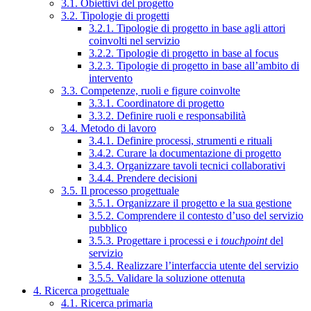
3.1. Obiettivi del progetto
3.2. Tipologie di progetti
3.2.1. Tipologie di progetto in base agli attori
coinvolti nel servizio
3.2.2. Tipologie di progetto in base al focus
3.2.3. Tipologie di progetto in base all’ambito di
intervento
3.3. Competenze, ruoli e figure coinvolte
3.3.1. Coordinatore di progetto
3.3.2. Definire ruoli e responsabilità
3.4. Metodo di lavoro
3.4.1. Definire processi, strumenti e rituali
3.4.2. Curare la documentazione di progetto
3.4.3. Organizzare tavoli tecnici collaborativi
3.4.4. Prendere decisioni
3.5. Il processo progettuale
3.5.1. Organizzare il progetto e la sua gestione
3.5.2. Comprendere il contesto d’uso del servizio
pubblico
3.5.3. Progettare i processi e i
touchpoint
del
servizio
3.5.4. Realizzare l’interfaccia utente del servizio
3.5.5. Validare la soluzione ottenuta
4. Ricerca progettuale
4.1. Ricerca primaria