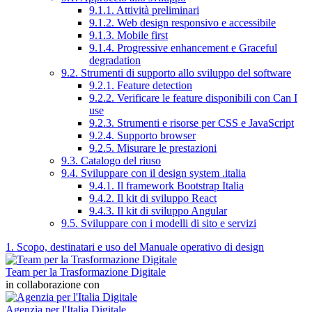
9.1.1. Attività preliminari
9.1.2. Web design responsivo e accessibile
9.1.3. Mobile first
9.1.4. Progressive enhancement e Graceful
degradation
9.2. Strumenti di supporto allo sviluppo del software
9.2.1. Feature detection
9.2.2. Verificare le feature disponibili con Can I
use
9.2.3. Strumenti e risorse per CSS e JavaScript
9.2.4. Supporto browser
9.2.5. Misurare le prestazioni
9.3. Catalogo del riuso
9.4. Sviluppare con il design system .italia
9.4.1. Il framework Bootstrap Italia
9.4.2. Il kit di sviluppo React
9.4.3. Il kit di sviluppo Angular
9.5. Sviluppare con i modelli di sito e servizi
1. Scopo, destinatari e uso del Manuale operativo di design
Team per la Trasformazione Digitale
in collaborazione con
Agenzia per l'Italia Digitale