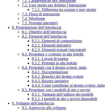
7.1. Caratteristiche dell’interazione
7.2. User stories per definire l’interazione
7.2.1. Differenza tra scenari e user stories
7.3. Flussi di interazione
7.4. Wireframe
7.5. Prototipi interattivi
8. Progettazione dell’interfaccia
8.1. Obiettivi dell’interfaccia
8.2. Elementi dell’interfaccia
8.2.1. Elementi di composizione
8.2.2. Elementi interattivi
8.2.3. Elementi testuali (microtesti)
8.3. Progettare e costruire in alta fedeltà
8.3.1. Layout di pagina
8.3.2. Prototipi in alta fedeltà
8.4. Progettare con il design system .italia
8.4.1. Documentazione
8.4.2. Benefici del design system
8.4.3. Risorse operative
8.4.4. Come contribuire al design system .italia
8.5. Progettare con i modelli di sito e servizi
8.5.1. Vantaggi dell’utilizzo dei modelli
8.5.2. I modelli di sito e servizi disponibili
9. Sviluppo dell’interfaccia
9.1. Approccio allo sviluppo