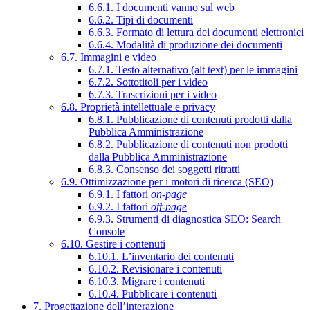
6.6.1. I documenti vanno sul web
6.6.2. Tipi di documenti
6.6.3. Formato di lettura dei documenti elettronici
6.6.4. Modalità di produzione dei documenti
6.7. Immagini e video
6.7.1. Testo alternativo (alt text) per le immagini
6.7.2. Sottotitoli per i video
6.7.3. Trascrizioni per i video
6.8. Proprietà intellettuale e privacy
6.8.1. Pubblicazione di contenuti prodotti dalla
Pubblica Amministrazione
6.8.2. Pubblicazione di contenuti non prodotti
dalla Pubblica Amministrazione
6.8.3. Consenso dei soggetti ritratti
6.9. Ottimizzazione per i motori di ricerca (SEO)
6.9.1. I fattori
on-page
6.9.2. I fattori
off-page
6.9.3. Strumenti di diagnostica SEO: Search
Console
6.10. Gestire i contenuti
6.10.1. L’inventario dei contenuti
6.10.2. Revisionare i contenuti
6.10.3. Migrare i contenuti
6.10.4. Pubblicare i contenuti
7. Progettazione dell’interazione