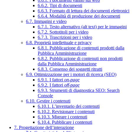
6.6.1. I documenti vanno sul web
6.6.2. Tipi di documenti
6.6.3. Formato di lettura dei documenti elettronici
6.6.4. Modalità di produzione dei documenti
6.7. Immagini e video
6.7.1. Testo alternativo (alt text) per le immagini
6.7.2. Sottotitoli per i video
6.7.3. Trascrizioni per i video
6.8. Proprietà intellettuale e privacy
6.8.1. Pubblicazione di contenuti prodotti dalla
Pubblica Amministrazione
6.8.2. Pubblicazione di contenuti non prodotti
dalla Pubblica Amministrazione
6.8.3. Consenso dei soggetti ritratti
6.9. Ottimizzazione per i motori di ricerca (SEO)
6.9.1. I fattori
on-page
6.9.2. I fattori
off-page
6.9.3. Strumenti di diagnostica SEO: Search
Console
6.10. Gestire i contenuti
6.10.1. L’inventario dei contenuti
6.10.2. Revisionare i contenuti
6.10.3. Migrare i contenuti
6.10.4. Pubblicare i contenuti
7. Progettazione dell’interazione