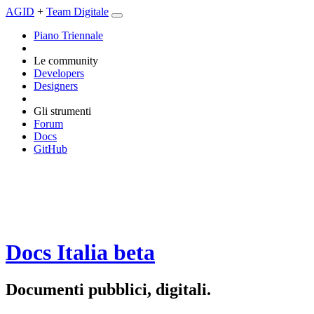
AGID
+
Team Digitale
Piano Triennale
Le community
Developers
Designers
Gli strumenti
Forum
Docs
GitHub
Docs Italia
beta
Documenti pubblici, digitali.