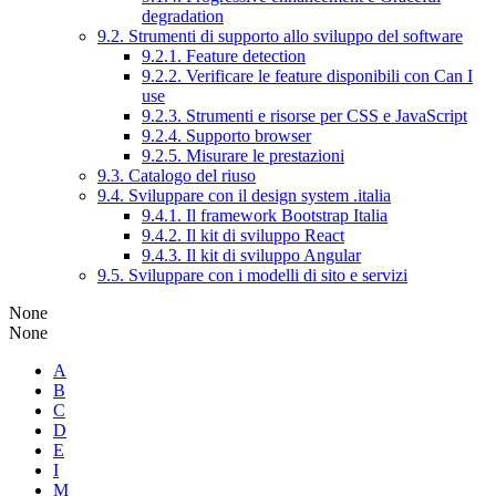
degradation
9.2. Strumenti di supporto allo sviluppo del software
9.2.1. Feature detection
9.2.2. Verificare le feature disponibili con Can I
use
9.2.3. Strumenti e risorse per CSS e JavaScript
9.2.4. Supporto browser
9.2.5. Misurare le prestazioni
9.3. Catalogo del riuso
9.4. Sviluppare con il design system .italia
9.4.1. Il framework Bootstrap Italia
9.4.2. Il kit di sviluppo React
9.4.3. Il kit di sviluppo Angular
9.5. Sviluppare con i modelli di sito e servizi
None
None
A
B
C
D
E
I
M