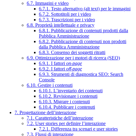
6.7. Immagini e video
6.7.1. Testo alternativo (alt text) per le immagini
6.7.2. Sottotitoli per i video
6.7.3. Trascrizioni per i video
6.8. Proprietà intellettuale e privacy
6.8.1. Pubblicazione di contenuti prodotti dalla
Pubblica Amministrazione
6.8.2. Pubblicazione di contenuti non prodotti
dalla Pubblica Amministrazione
6.8.3. Consenso dei soggetti ritratti
6.9. Ottimizzazione per i motori di ricerca (SEO)
6.9.1. I fattori
on-page
6.9.2. I fattori
off-page
6.9.3. Strumenti di diagnostica SEO: Search
Console
6.10. Gestire i contenuti
6.10.1. L’inventario dei contenuti
6.10.2. Revisionare i contenuti
6.10.3. Migrare i contenuti
6.10.4. Pubblicare i contenuti
7. Progettazione dell’interazione
7.1. Caratteristiche dell’interazione
7.2. User stories per definire l’interazione
7.2.1. Differenza tra scenari e user stories
7.3. Flussi di interazione