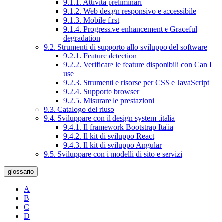
9.1.1. Attività preliminari
9.1.2. Web design responsivo e accessibile
9.1.3. Mobile first
9.1.4. Progressive enhancement e Graceful
degradation
9.2. Strumenti di supporto allo sviluppo del software
9.2.1. Feature detection
9.2.2. Verificare le feature disponibili con Can I
use
9.2.3. Strumenti e risorse per CSS e JavaScript
9.2.4. Supporto browser
9.2.5. Misurare le prestazioni
9.3. Catalogo del riuso
9.4. Sviluppare con il design system .italia
9.4.1. Il framework Bootstrap Italia
9.4.2. Il kit di sviluppo React
9.4.3. Il kit di sviluppo Angular
9.5. Sviluppare con i modelli di sito e servizi
glossario
A
B
C
D