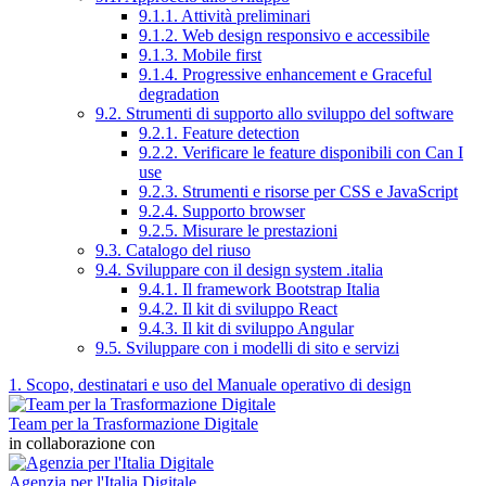
9.1.1. Attività preliminari
9.1.2. Web design responsivo e accessibile
9.1.3. Mobile first
9.1.4. Progressive enhancement e Graceful
degradation
9.2. Strumenti di supporto allo sviluppo del software
9.2.1. Feature detection
9.2.2. Verificare le feature disponibili con Can I
use
9.2.3. Strumenti e risorse per CSS e JavaScript
9.2.4. Supporto browser
9.2.5. Misurare le prestazioni
9.3. Catalogo del riuso
9.4. Sviluppare con il design system .italia
9.4.1. Il framework Bootstrap Italia
9.4.2. Il kit di sviluppo React
9.4.3. Il kit di sviluppo Angular
9.5. Sviluppare con i modelli di sito e servizi
1. Scopo, destinatari e uso del Manuale operativo di design
Team per la Trasformazione Digitale
in collaborazione con
Agenzia per l'Italia Digitale