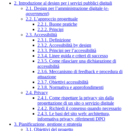
2. Introduzione al design per i servizi pubblici digitali
2.1. Design per l’amministrazione digitale (
e-
government
)
2.2. L’approccio progettuale
2.2.1. Buone pratiche
2.2.2. Principi
2.3. Accessibilità
2.3.1. Definizione
2.3.2. Accessibilità by design
2.3.3. Principi per l’accessibilità
2.3.4. Linee guida e criteri di successo
2.3.5. Come rilasciare una dichiarazione di
accessibilità
2.3.6. Meccanismo di feedback e procedura di
attuazione
2.3.7. Obiettivi accessibilità
2.3.8. Normativa e approfondimenti
2.4. Privacy
2.4.1. Come rispettare la privacy sin dalla
progettazione di un sito o servizio digitale
2.4.2. Richiedi il consenso quando necessario
2.4.3. Le basi del sito web: architettura,
informativa privacy, riferimenti DPO
3. Pianificazione, gestione e strategia
3.1. Obiettivi del progetto