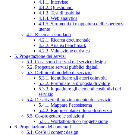
4.1.1. Interviste
4.1.2. Questionari
4.1.3. Test di usabilità
4.1.4. Web analytics
4.1.5. Strumenti di mappatura dell’esperienza
utente
4.2. Ricerca secondaria
4.2.1. Ricerca documentale
4.2.2. Analisi benchmark
4.2.3. Valutazione euristica
5. Progettazione dei servizi
5.1. Cosa sono i servizi e il service design
5.2. Progettare servizi pubblici digitali
5.3. Definire il modello di servizio
5.3.1. Identificare gli attori coinvolti
5.3.2. Formulare la proposta di valore
5.3.3. Inquadrare gli elementi costitutivi del
servizio
5.4. Descrivere il funzionamento del servizio
5.4.1. Mappare l’ecosistema
5.4.2. Rappresentare i flussi di servizio
5.5. Co-progettare le soluzioni
5.5.1. Workshop di co-progettazione
6. Progettazione dei contenuti
6.1. Cos’è il content design