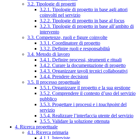
3.2. Tipologie di progetti
3.2.1. Tipologie di progetto in base agli attori
coinvolti nel servizio
3.2.2. Tipologie di progetto in base al focus
3.2.3. Tipologie di progetto in base all’ambito di
intervento
3.3. Competenze, ruoli e figure coinvolte
3.3.1. Coordinatore di progetto
3.3.2. Definire ruoli e responsabilità
3.4. Metodo di lavoro
3.4.1. Definire processi, strumenti e rituali
3.4.2. Curare la documentazione di progetto
3.4.3. Organizzare tavoli tecnici collaborativi
3.4.4. Prendere decisioni
3.5. Il processo progettuale
3.5.1. Organizzare il progetto e la sua gestione
3.5.2. Comprendere il contesto d’uso del servizio
pubblico
3.5.3. Progettare i processi e i
touchpoint
del
servizio
3.5.4. Realizzare l’interfaccia utente del servizio
3.5.5. Validare la soluzione ottenuta
4. Ricerca progettuale
4.1. Ricerca primaria
4.1.1. Interviste