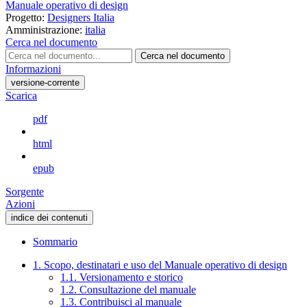
Manuale operativo di design
Progetto:
Designers Italia
Amministrazione:
italia
Cerca nel documento
Cerca nel documento
Informazioni
versione-corrente
Scarica
pdf
html
epub
Sorgente
Azioni
indice dei contenuti
Sommario
1. Scopo, destinatari e uso del Manuale operativo di design
1.1. Versionamento e storico
1.2. Consultazione del manuale
1.3. Contribuisci al manuale