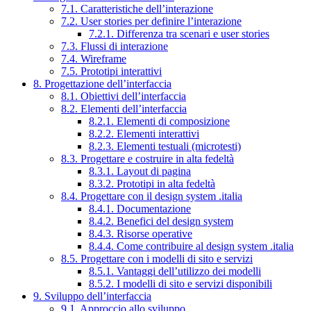
7.1. Caratteristiche dell’interazione
7.2. User stories per definire l’interazione
7.2.1. Differenza tra scenari e user stories
7.3. Flussi di interazione
7.4. Wireframe
7.5. Prototipi interattivi
8. Progettazione dell’interfaccia
8.1. Obiettivi dell’interfaccia
8.2. Elementi dell’interfaccia
8.2.1. Elementi di composizione
8.2.2. Elementi interattivi
8.2.3. Elementi testuali (microtesti)
8.3. Progettare e costruire in alta fedeltà
8.3.1. Layout di pagina
8.3.2. Prototipi in alta fedeltà
8.4. Progettare con il design system .italia
8.4.1. Documentazione
8.4.2. Benefici del design system
8.4.3. Risorse operative
8.4.4. Come contribuire al design system .italia
8.5. Progettare con i modelli di sito e servizi
8.5.1. Vantaggi dell’utilizzo dei modelli
8.5.2. I modelli di sito e servizi disponibili
9. Sviluppo dell’interfaccia
9.1. Approccio allo sviluppo