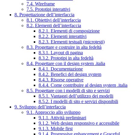
7.4. Wireframe
7.5. Prototipi interattivi
8. Progettazione dell’interfaccia
8.1. Obiettivi dell’interfaccia
8.2. Elementi dell’interfaccia
8.2.1. Elementi di composizione
8.2.2. Elementi interattivi
8.2.3. Elementi testuali (microtesti)
8.3. Progettare e costruire in alta fedeltà
8.3.1. Layout di pagina
8.3.2. Prototipi in alta fedeltà
8.4. Progettare con il design system .italia
8.4.1. Documentazione
8.4.2. Benefici del design system
8.4.3. Risorse operative
8.4.4. Come contribuire al design system .italia
8.5. Progettare con i modelli di sito e servizi
8.5.1. Vantaggi dell’utilizzo dei modelli
8.5.2. I modelli di sito e servizi disponibili
9. Sviluppo dell’interfaccia
9.1. Approccio allo sviluppo
9.1.1. Attività preliminari
9.1.2. Web design responsivo e accessibile
9.1.3. Mobile first
9.1.4. Progressive enhancement e Graceful