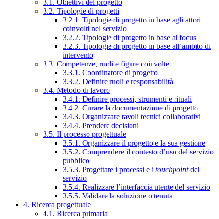
3.1. Obiettivi del progetto
3.2. Tipologie di progetti
3.2.1. Tipologie di progetto in base agli attori
coinvolti nel servizio
3.2.2. Tipologie di progetto in base al focus
3.2.3. Tipologie di progetto in base all’ambito di
intervento
3.3. Competenze, ruoli e figure coinvolte
3.3.1. Coordinatore di progetto
3.3.2. Definire ruoli e responsabilità
3.4. Metodo di lavoro
3.4.1. Definire processi, strumenti e rituali
3.4.2. Curare la documentazione di progetto
3.4.3. Organizzare tavoli tecnici collaborativi
3.4.4. Prendere decisioni
3.5. Il processo progettuale
3.5.1. Organizzare il progetto e la sua gestione
3.5.2. Comprendere il contesto d’uso del servizio
pubblico
3.5.3. Progettare i processi e i
touchpoint
del
servizio
3.5.4. Realizzare l’interfaccia utente del servizio
3.5.5. Validare la soluzione ottenuta
4. Ricerca progettuale
4.1. Ricerca primaria