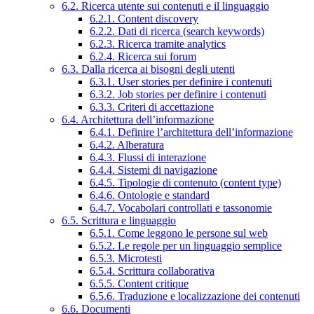
6.2. Ricerca utente sui contenuti e il linguaggio
6.2.1. Content discovery
6.2.2. Dati di ricerca (search keywords)
6.2.3. Ricerca tramite analytics
6.2.4. Ricerca sui forum
6.3. Dalla ricerca ai bisogni degli utenti
6.3.1. User stories per definire i contenuti
6.3.2. Job stories per definire i contenuti
6.3.3. Criteri di accettazione
6.4. Architettura dell’informazione
6.4.1. Definire l’architettura dell’informazione
6.4.2. Alberatura
6.4.3. Flussi di interazione
6.4.4. Sistemi di navigazione
6.4.5. Tipologie di contenuto (content type)
6.4.6. Ontologie e standard
6.4.7. Vocabolari controllati e tassonomie
6.5. Scrittura e linguaggio
6.5.1. Come leggono le persone sul web
6.5.2. Le regole per un linguaggio semplice
6.5.3. Microtesti
6.5.4. Scrittura collaborativa
6.5.5. Content critique
6.5.6. Traduzione e localizzazione dei contenuti
6.6. Documenti