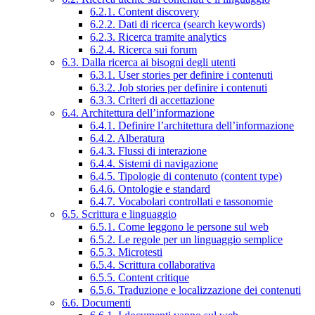
6.2.1. Content discovery
6.2.2. Dati di ricerca (search keywords)
6.2.3. Ricerca tramite analytics
6.2.4. Ricerca sui forum
6.3. Dalla ricerca ai bisogni degli utenti
6.3.1. User stories per definire i contenuti
6.3.2. Job stories per definire i contenuti
6.3.3. Criteri di accettazione
6.4. Architettura dell’informazione
6.4.1. Definire l’architettura dell’informazione
6.4.2. Alberatura
6.4.3. Flussi di interazione
6.4.4. Sistemi di navigazione
6.4.5. Tipologie di contenuto (content type)
6.4.6. Ontologie e standard
6.4.7. Vocabolari controllati e tassonomie
6.5. Scrittura e linguaggio
6.5.1. Come leggono le persone sul web
6.5.2. Le regole per un linguaggio semplice
6.5.3. Microtesti
6.5.4. Scrittura collaborativa
6.5.5. Content critique
6.5.6. Traduzione e localizzazione dei contenuti
6.6. Documenti