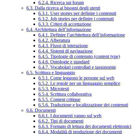
6.2.4. Ricerca sui forum
6.3. Dalla ricerca ai bisogni degli utenti
6.3.1. User stories per definire i contenuti
6.3.2. Job stories per definire i contenuti
6.3.3. Criteri di accettazione
6.4. Architettura dell’informazione
6.4.1. Definire l’architettura dell’informazione
6.4.2. Alberatura
6.4.3. Flussi di interazione
6.4.4. Sistemi di navigazione
6.4.5. Tipologie di contenuto (content type)
6.4.6. Ontologie e standard
6.4.7. Vocabolari controllati e tassonomie
6.5. Scrittura e linguaggio
6.5.1. Come leggono le persone sul web
6.5.2. Le regole per un linguaggio semplice
6.5.3. Microtesti
6.5.4. Scrittura collaborativa
6.5.5. Content critique
6.5.6. Traduzione e localizzazione dei contenuti
6.6. Documenti
6.6.1. I documenti vanno sul web
6.6.2. Tipi di documenti
6.6.3. Formato di lettura dei documenti elettronici
6.6.4. Modalità di produzione dei documenti