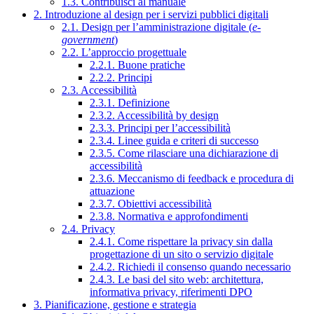
1.3. Contribuisci al manuale
2. Introduzione al design per i servizi pubblici digitali
2.1. Design per l’amministrazione digitale (
e-
government
)
2.2. L’approccio progettuale
2.2.1. Buone pratiche
2.2.2. Principi
2.3. Accessibilità
2.3.1. Definizione
2.3.2. Accessibilità by design
2.3.3. Principi per l’accessibilità
2.3.4. Linee guida e criteri di successo
2.3.5. Come rilasciare una dichiarazione di
accessibilità
2.3.6. Meccanismo di feedback e procedura di
attuazione
2.3.7. Obiettivi accessibilità
2.3.8. Normativa e approfondimenti
2.4. Privacy
2.4.1. Come rispettare la privacy sin dalla
progettazione di un sito o servizio digitale
2.4.2. Richiedi il consenso quando necessario
2.4.3. Le basi del sito web: architettura,
informativa privacy, riferimenti DPO
3. Pianificazione, gestione e strategia