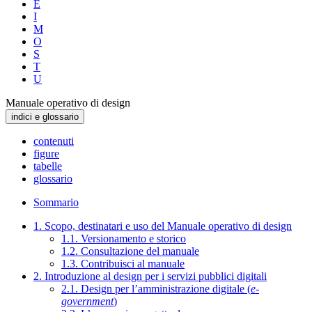
E
I
M
O
S
T
U
Manuale operativo di design
indici e glossario
contenuti
figure
tabelle
glossario
Sommario
1. Scopo, destinatari e uso del Manuale operativo di design
1.1. Versionamento e storico
1.2. Consultazione del manuale
1.3. Contribuisci al manuale
2. Introduzione al design per i servizi pubblici digitali
2.1. Design per l’amministrazione digitale (
e-
government
)