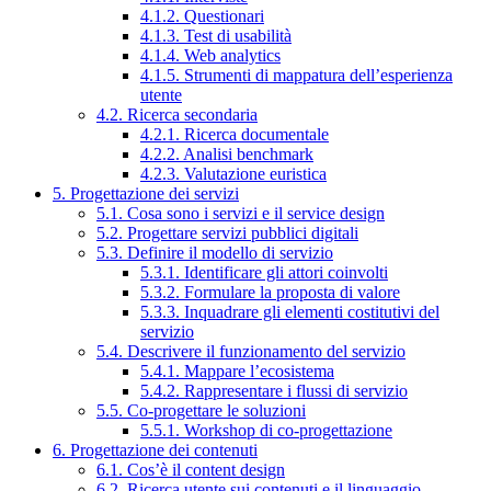
4.1.2. Questionari
4.1.3. Test di usabilità
4.1.4. Web analytics
4.1.5. Strumenti di mappatura dell’esperienza
utente
4.2. Ricerca secondaria
4.2.1. Ricerca documentale
4.2.2. Analisi benchmark
4.2.3. Valutazione euristica
5. Progettazione dei servizi
5.1. Cosa sono i servizi e il service design
5.2. Progettare servizi pubblici digitali
5.3. Definire il modello di servizio
5.3.1. Identificare gli attori coinvolti
5.3.2. Formulare la proposta di valore
5.3.3. Inquadrare gli elementi costitutivi del
servizio
5.4. Descrivere il funzionamento del servizio
5.4.1. Mappare l’ecosistema
5.4.2. Rappresentare i flussi di servizio
5.5. Co-progettare le soluzioni
5.5.1. Workshop di co-progettazione
6. Progettazione dei contenuti
6.1. Cos’è il content design
6.2. Ricerca utente sui contenuti e il linguaggio