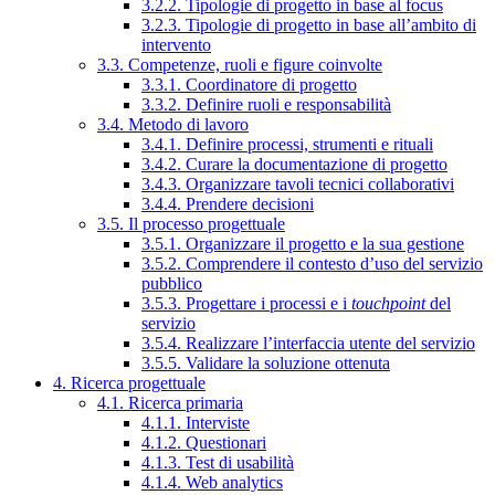
3.2.2. Tipologie di progetto in base al focus
3.2.3. Tipologie di progetto in base all’ambito di
intervento
3.3. Competenze, ruoli e figure coinvolte
3.3.1. Coordinatore di progetto
3.3.2. Definire ruoli e responsabilità
3.4. Metodo di lavoro
3.4.1. Definire processi, strumenti e rituali
3.4.2. Curare la documentazione di progetto
3.4.3. Organizzare tavoli tecnici collaborativi
3.4.4. Prendere decisioni
3.5. Il processo progettuale
3.5.1. Organizzare il progetto e la sua gestione
3.5.2. Comprendere il contesto d’uso del servizio
pubblico
3.5.3. Progettare i processi e i
touchpoint
del
servizio
3.5.4. Realizzare l’interfaccia utente del servizio
3.5.5. Validare la soluzione ottenuta
4. Ricerca progettuale
4.1. Ricerca primaria
4.1.1. Interviste
4.1.2. Questionari
4.1.3. Test di usabilità
4.1.4. Web analytics