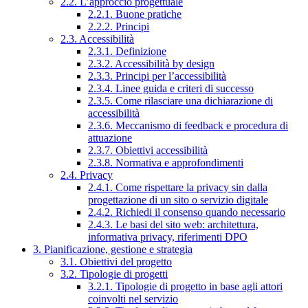
2.2. L’approccio progettuale
2.2.1. Buone pratiche
2.2.2. Principi
2.3. Accessibilità
2.3.1. Definizione
2.3.2. Accessibilità by design
2.3.3. Principi per l’accessibilità
2.3.4. Linee guida e criteri di successo
2.3.5. Come rilasciare una dichiarazione di
accessibilità
2.3.6. Meccanismo di feedback e procedura di
attuazione
2.3.7. Obiettivi accessibilità
2.3.8. Normativa e approfondimenti
2.4. Privacy
2.4.1. Come rispettare la privacy sin dalla
progettazione di un sito o servizio digitale
2.4.2. Richiedi il consenso quando necessario
2.4.3. Le basi del sito web: architettura,
informativa privacy, riferimenti DPO
3. Pianificazione, gestione e strategia
3.1. Obiettivi del progetto
3.2. Tipologie di progetti
3.2.1. Tipologie di progetto in base agli attori
coinvolti nel servizio