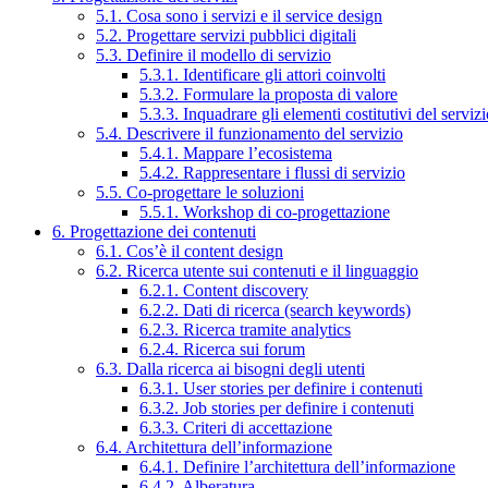
5.1. Cosa sono i servizi e il service design
5.2. Progettare servizi pubblici digitali
5.3. Definire il modello di servizio
5.3.1. Identificare gli attori coinvolti
5.3.2. Formulare la proposta di valore
5.3.3. Inquadrare gli elementi costitutivi del serviz
5.4. Descrivere il funzionamento del servizio
5.4.1. Mappare l’ecosistema
5.4.2. Rappresentare i flussi di servizio
5.5. Co-progettare le soluzioni
5.5.1. Workshop di co-progettazione
6. Progettazione dei contenuti
6.1. Cos’è il content design
6.2. Ricerca utente sui contenuti e il linguaggio
6.2.1. Content discovery
6.2.2. Dati di ricerca (search keywords)
6.2.3. Ricerca tramite analytics
6.2.4. Ricerca sui forum
6.3. Dalla ricerca ai bisogni degli utenti
6.3.1. User stories per definire i contenuti
6.3.2. Job stories per definire i contenuti
6.3.3. Criteri di accettazione
6.4. Architettura dell’informazione
6.4.1. Definire l’architettura dell’informazione
6.4.2. Alberatura