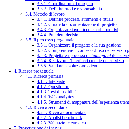
3.3.1. Coordinatore di progetto
3.3.2. Definire ruoli e responsabilità
3.4. Metodo di lavoro
3.4.1. Definire processi, strumenti e rituali
3.4.2. Curare la documentazione di progetto
3.4.3. Organizzare tavoli tecnici collaborativi
3.4.4. Prendere decisioni
3.5. Il processo progettuale
3.5.1. Organizzare il progetto e la sua gestione
3.5.2. Comprendere il contesto d’uso del servizio 
3.5.3. Progettare i processi e i
touchpoint
del servi
3.5.4. Realizzare l’interfaccia utente del servizio
3.5.5. Validare la soluzione ottenuta
4. Ricerca progettuale
4.1. Ricerca primaria
4.1.1. Interviste
4.1.2. Questionari
4.1.3. Test di usabilità
4.1.4. Web analytics
4.1.5. Strumenti di mappatura dell’esperienza uten
4.2. Ricerca secondaria
4.2.1. Ricerca documentale
4.2.2. Analisi benchmark
4.2.3. Valutazione euristica
5. Progettazione dei servizi