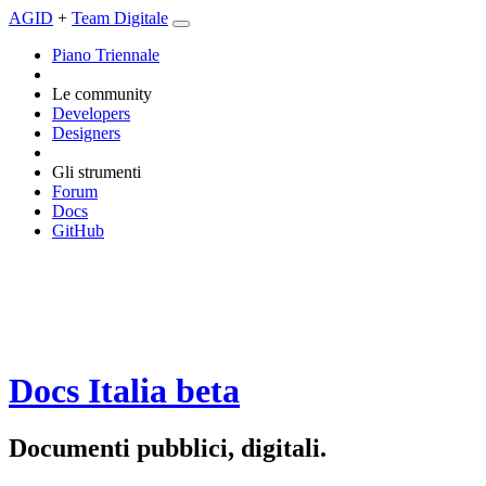
AGID
+
Team Digitale
Piano Triennale
Le community
Developers
Designers
Gli strumenti
Forum
Docs
GitHub
Docs Italia
beta
Documenti pubblici, digitali.