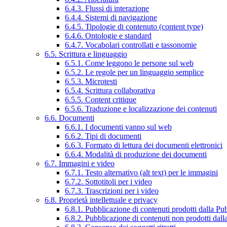
6.4.3. Flussi di interazione
6.4.4. Sistemi di navigazione
6.4.5. Tipologie di contenuto (content type)
6.4.6. Ontologie e standard
6.4.7. Vocabolari controllati e tassonomie
6.5. Scrittura e linguaggio
6.5.1. Come leggono le persone sul web
6.5.2. Le regole per un linguaggio semplice
6.5.3. Microtesti
6.5.4. Scrittura collaborativa
6.5.5. Content critique
6.5.6. Traduzione e localizzazione dei contenuti
6.6. Documenti
6.6.1. I documenti vanno sul web
6.6.2. Tipi di documenti
6.6.3. Formato di lettura dei documenti elettronici
6.6.4. Modalità di produzione dei documenti
6.7. Immagini e video
6.7.1. Testo alternativo (alt text) per le immagini
6.7.2. Sottotitoli per i video
6.7.3. Trascrizioni per i video
6.8. Proprietà intellettuale e privacy
6.8.1. Pubblicazione di contenuti prodotti dalla P
6.8.2. Pubblicazione di contenuti non prodotti dal