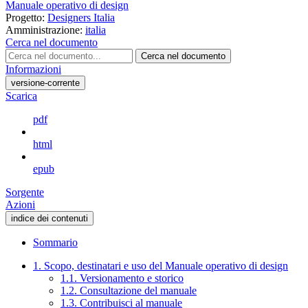
Manuale operativo di design
Progetto:
Designers Italia
Amministrazione:
italia
Cerca nel documento
Cerca nel documento
Informazioni
versione-corrente
Scarica
pdf
html
epub
Sorgente
Azioni
indice dei contenuti
Sommario
1. Scopo, destinatari e uso del Manuale operativo di design
1.1. Versionamento e storico
1.2. Consultazione del manuale
1.3. Contribuisci al manuale