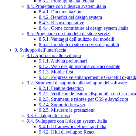
8.3.2. Prototipi in alta fedeltà
8.4. Progettare con il design system .italia
8.4.1. Documentazione
8.4.2. Benefici del design system
8.4.3. Risorse operative
8.4.4. Come contribuire al design system .italia
8.5. Progettare con i modelli di sito e servizi
8.5.1. Vantaggi dell’utilizzo dei modelli
8.5.2. I modelli di sito e servizi disponibili
9. Sviluppo dell’interfaccia
9.1. Approccio allo sviluppo
9.1.1. Attività preliminari
9.1.2. Web design responsivo e accessibile
9.1.3. Mobile first
9.1.4. Progressive enhancement e Graceful degrad
9.2. Strumenti di supporto allo sviluppo del software
9.2.1. Feature detection
9.2.2. Verificare le feature disponibili con Can I us
9.2.3. Strumenti e risorse per CSS e JavaScript
9.2.4. Supporto browser
9.2.5. Misurare le prestazioni
9.3. Catalogo del riuso
9.4. Sviluppare con il design system .italia
9.4.1. Il framework Bootstrap Italia
9.4.2. Il kit di sviluppo React