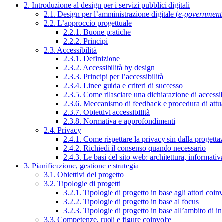
2. Introduzione al design per i servizi pubblici digitali
2.1. Design per l’amministrazione digitale (
e-government
2.2. L’approccio progettuale
2.2.1. Buone pratiche
2.2.2. Principi
2.3. Accessibilità
2.3.1. Definizione
2.3.2. Accessibilità by design
2.3.3. Principi per l’accessibilità
2.3.4. Linee guida e criteri di successo
2.3.5. Come rilasciare una dichiarazione di accessib
2.3.6. Meccanismo di feedback e procedura di attu
2.3.7. Obiettivi accessibilità
2.3.8. Normativa e approfondimenti
2.4. Privacy
2.4.1. Come rispettare la privacy sin dalla progettaz
2.4.2. Richiedi il consenso quando necessario
2.4.3. Le basi del sito web: architettura, informati
3. Pianificazione, gestione e strategia
3.1. Obiettivi del progetto
3.2. Tipologie di progetti
3.2.1. Tipologie di progetto in base agli attori coinv
3.2.2. Tipologie di progetto in base al focus
3.2.3. Tipologie di progetto in base all’ambito di i
3.3. Competenze, ruoli e figure coinvolte