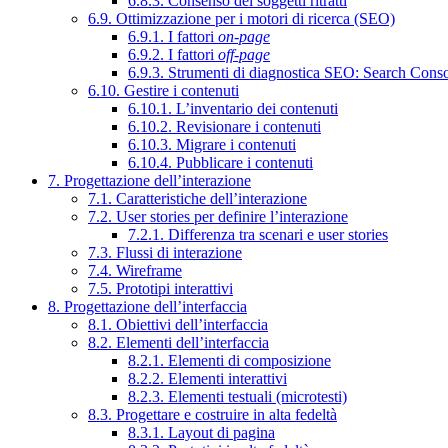
6.8.3. Consenso dei soggetti ritratti
6.9. Ottimizzazione per i motori di ricerca (SEO)
6.9.1. I fattori
on-page
6.9.2. I fattori
off-page
6.9.3. Strumenti di diagnostica SEO: Search Cons
6.10. Gestire i contenuti
6.10.1. L’inventario dei contenuti
6.10.2. Revisionare i contenuti
6.10.3. Migrare i contenuti
6.10.4. Pubblicare i contenuti
7. Progettazione dell’interazione
7.1. Caratteristiche dell’interazione
7.2. User stories per definire l’interazione
7.2.1. Differenza tra scenari e user stories
7.3. Flussi di interazione
7.4. Wireframe
7.5. Prototipi interattivi
8. Progettazione dell’interfaccia
8.1. Obiettivi dell’interfaccia
8.2. Elementi dell’interfaccia
8.2.1. Elementi di composizione
8.2.2. Elementi interattivi
8.2.3. Elementi testuali (microtesti)
8.3. Progettare e costruire in alta fedeltà
8.3.1. Layout di pagina