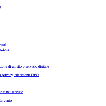
)
ilità
azione
ione di un sito o servizio digitale
va privacy, riferimenti DPO
olti nel servizio
ntervento