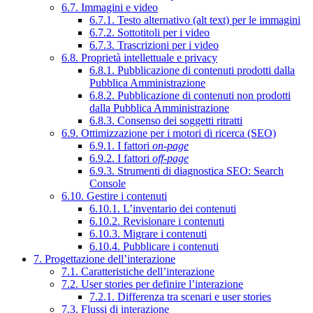
6.7. Immagini e video
6.7.1. Testo alternativo (alt text) per le immagini
6.7.2. Sottotitoli per i video
6.7.3. Trascrizioni per i video
6.8. Proprietà intellettuale e privacy
6.8.1. Pubblicazione di contenuti prodotti dalla
Pubblica Amministrazione
6.8.2. Pubblicazione di contenuti non prodotti
dalla Pubblica Amministrazione
6.8.3. Consenso dei soggetti ritratti
6.9. Ottimizzazione per i motori di ricerca (SEO)
6.9.1. I fattori
on-page
6.9.2. I fattori
off-page
6.9.3. Strumenti di diagnostica SEO: Search
Console
6.10. Gestire i contenuti
6.10.1. L’inventario dei contenuti
6.10.2. Revisionare i contenuti
6.10.3. Migrare i contenuti
6.10.4. Pubblicare i contenuti
7. Progettazione dell’interazione
7.1. Caratteristiche dell’interazione
7.2. User stories per definire l’interazione
7.2.1. Differenza tra scenari e user stories
7.3. Flussi di interazione