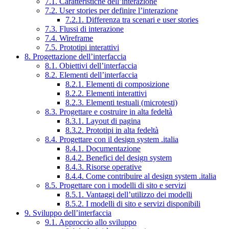
7.1. Caratteristiche dell’interazione
7.2. User stories per definire l’interazione
7.2.1. Differenza tra scenari e user stories
7.3. Flussi di interazione
7.4. Wireframe
7.5. Prototipi interattivi
8. Progettazione dell’interfaccia
8.1. Obiettivi dell’interfaccia
8.2. Elementi dell’interfaccia
8.2.1. Elementi di composizione
8.2.2. Elementi interattivi
8.2.3. Elementi testuali (microtesti)
8.3. Progettare e costruire in alta fedeltà
8.3.1. Layout di pagina
8.3.2. Prototipi in alta fedeltà
8.4. Progettare con il design system .italia
8.4.1. Documentazione
8.4.2. Benefici del design system
8.4.3. Risorse operative
8.4.4. Come contribuire al design system .italia
8.5. Progettare con i modelli di sito e servizi
8.5.1. Vantaggi dell’utilizzo dei modelli
8.5.2. I modelli di sito e servizi disponibili
9. Sviluppo dell’interfaccia
9.1. Approccio allo sviluppo