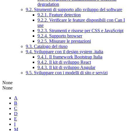
degradation
9.2. Strumenti di supporto allo sviluppo del software
9.2.1. Feature detection
9.2.2. Verificare le feature disponibili con Can I
use
9.2.3. Strumenti e risorse per CSS e JavaScript
9.2.4. Supporto browser
9.2.5. Misurare le prestazioni
9.3. Catalogo del riuso
9.4. Sviluppare con il design system .italia
9.4.1. Il framework Bootstrap Italia
9.4.2. Il kit di sviluppo React
9.4.3. Il kit di sviluppo Angular
9.5. Sviluppare con i modelli di sito e servizi
None
None
A
B
C
D
E
I
M