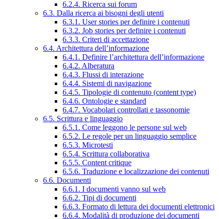
6.2.4. Ricerca sui forum
6.3. Dalla ricerca ai bisogni degli utenti
6.3.1. User stories per definire i contenuti
6.3.2. Job stories per definire i contenuti
6.3.3. Criteri di accettazione
6.4. Architettura dell’informazione
6.4.1. Definire l’architettura dell’informazione
6.4.2. Alberatura
6.4.3. Flussi di interazione
6.4.4. Sistemi di navigazione
6.4.5. Tipologie di contenuto (content type)
6.4.6. Ontologie e standard
6.4.7. Vocabolari controllati e tassonomie
6.5. Scrittura e linguaggio
6.5.1. Come leggono le persone sul web
6.5.2. Le regole per un linguaggio semplice
6.5.3. Microtesti
6.5.4. Scrittura collaborativa
6.5.5. Content critique
6.5.6. Traduzione e localizzazione dei contenuti
6.6. Documenti
6.6.1. I documenti vanno sul web
6.6.2. Tipi di documenti
6.6.3. Formato di lettura dei documenti elettronici
6.6.4. Modalità di produzione dei documenti