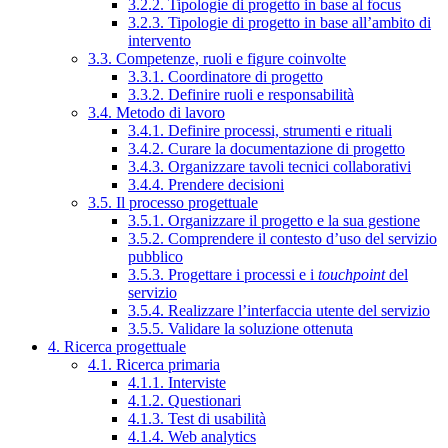
3.2.2. Tipologie di progetto in base al focus
3.2.3. Tipologie di progetto in base all’ambito di
intervento
3.3. Competenze, ruoli e figure coinvolte
3.3.1. Coordinatore di progetto
3.3.2. Definire ruoli e responsabilità
3.4. Metodo di lavoro
3.4.1. Definire processi, strumenti e rituali
3.4.2. Curare la documentazione di progetto
3.4.3. Organizzare tavoli tecnici collaborativi
3.4.4. Prendere decisioni
3.5. Il processo progettuale
3.5.1. Organizzare il progetto e la sua gestione
3.5.2. Comprendere il contesto d’uso del servizio
pubblico
3.5.3. Progettare i processi e i
touchpoint
del
servizio
3.5.4. Realizzare l’interfaccia utente del servizio
3.5.5. Validare la soluzione ottenuta
4. Ricerca progettuale
4.1. Ricerca primaria
4.1.1. Interviste
4.1.2. Questionari
4.1.3. Test di usabilità
4.1.4. Web analytics