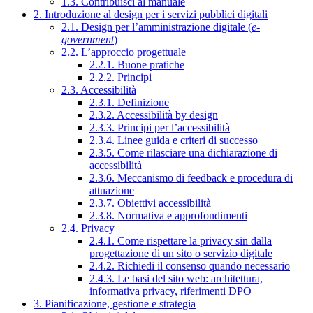
1.3. Contribuisci al manuale
2. Introduzione al design per i servizi pubblici digitali
2.1. Design per l’amministrazione digitale (
e-
government
)
2.2. L’approccio progettuale
2.2.1. Buone pratiche
2.2.2. Principi
2.3. Accessibilità
2.3.1. Definizione
2.3.2. Accessibilità by design
2.3.3. Principi per l’accessibilità
2.3.4. Linee guida e criteri di successo
2.3.5. Come rilasciare una dichiarazione di
accessibilità
2.3.6. Meccanismo di feedback e procedura di
attuazione
2.3.7. Obiettivi accessibilità
2.3.8. Normativa e approfondimenti
2.4. Privacy
2.4.1. Come rispettare la privacy sin dalla
progettazione di un sito o servizio digitale
2.4.2. Richiedi il consenso quando necessario
2.4.3. Le basi del sito web: architettura,
informativa privacy, riferimenti DPO
3. Pianificazione, gestione e strategia