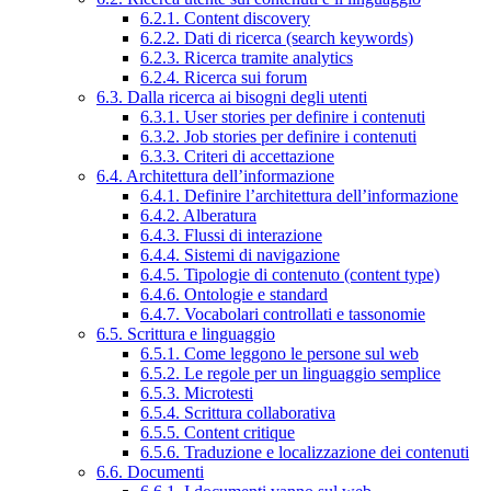
6.2.1. Content discovery
6.2.2. Dati di ricerca (search keywords)
6.2.3. Ricerca tramite analytics
6.2.4. Ricerca sui forum
6.3. Dalla ricerca ai bisogni degli utenti
6.3.1. User stories per definire i contenuti
6.3.2. Job stories per definire i contenuti
6.3.3. Criteri di accettazione
6.4. Architettura dell’informazione
6.4.1. Definire l’architettura dell’informazione
6.4.2. Alberatura
6.4.3. Flussi di interazione
6.4.4. Sistemi di navigazione
6.4.5. Tipologie di contenuto (content type)
6.4.6. Ontologie e standard
6.4.7. Vocabolari controllati e tassonomie
6.5. Scrittura e linguaggio
6.5.1. Come leggono le persone sul web
6.5.2. Le regole per un linguaggio semplice
6.5.3. Microtesti
6.5.4. Scrittura collaborativa
6.5.5. Content critique
6.5.6. Traduzione e localizzazione dei contenuti
6.6. Documenti