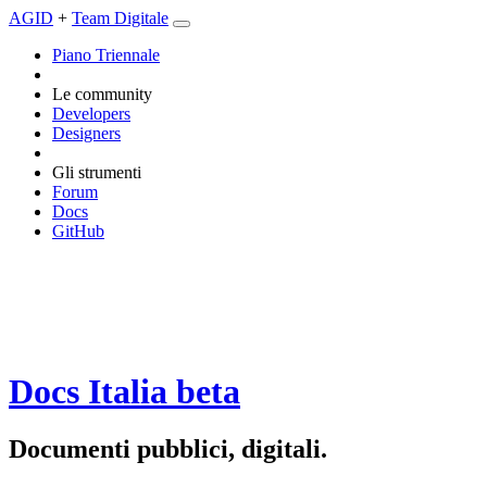
AGID
+
Team Digitale
Piano Triennale
Le community
Developers
Designers
Gli strumenti
Forum
Docs
GitHub
Docs Italia
beta
Documenti pubblici, digitali.