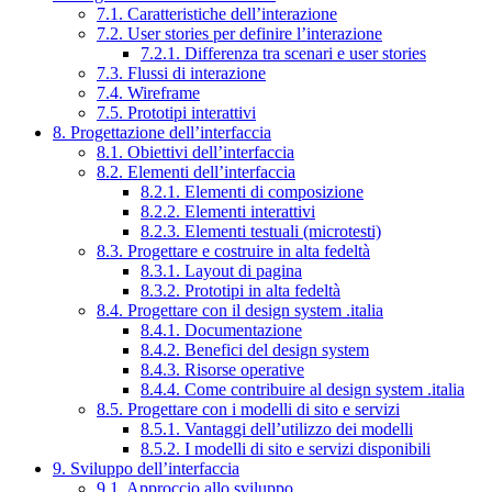
7.1. Caratteristiche dell’interazione
7.2. User stories per definire l’interazione
7.2.1. Differenza tra scenari e user stories
7.3. Flussi di interazione
7.4. Wireframe
7.5. Prototipi interattivi
8. Progettazione dell’interfaccia
8.1. Obiettivi dell’interfaccia
8.2. Elementi dell’interfaccia
8.2.1. Elementi di composizione
8.2.2. Elementi interattivi
8.2.3. Elementi testuali (microtesti)
8.3. Progettare e costruire in alta fedeltà
8.3.1. Layout di pagina
8.3.2. Prototipi in alta fedeltà
8.4. Progettare con il design system .italia
8.4.1. Documentazione
8.4.2. Benefici del design system
8.4.3. Risorse operative
8.4.4. Come contribuire al design system .italia
8.5. Progettare con i modelli di sito e servizi
8.5.1. Vantaggi dell’utilizzo dei modelli
8.5.2. I modelli di sito e servizi disponibili
9. Sviluppo dell’interfaccia
9.1. Approccio allo sviluppo