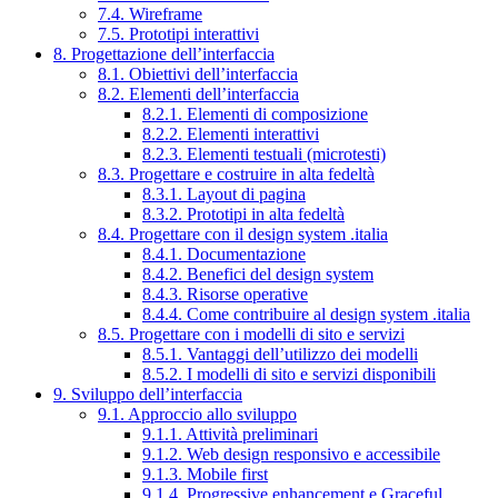
7.4. Wireframe
7.5. Prototipi interattivi
8. Progettazione dell’interfaccia
8.1. Obiettivi dell’interfaccia
8.2. Elementi dell’interfaccia
8.2.1. Elementi di composizione
8.2.2. Elementi interattivi
8.2.3. Elementi testuali (microtesti)
8.3. Progettare e costruire in alta fedeltà
8.3.1. Layout di pagina
8.3.2. Prototipi in alta fedeltà
8.4. Progettare con il design system .italia
8.4.1. Documentazione
8.4.2. Benefici del design system
8.4.3. Risorse operative
8.4.4. Come contribuire al design system .italia
8.5. Progettare con i modelli di sito e servizi
8.5.1. Vantaggi dell’utilizzo dei modelli
8.5.2. I modelli di sito e servizi disponibili
9. Sviluppo dell’interfaccia
9.1. Approccio allo sviluppo
9.1.1. Attività preliminari
9.1.2. Web design responsivo e accessibile
9.1.3. Mobile first
9.1.4. Progressive enhancement e Graceful