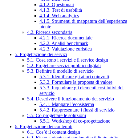
4.1.2. Questionari
4.1.3. Test di usabilità
4.1.4. Web analytics
4.1.5. Strumenti di mappatura dell’esperienza
utente
4.2. Ricerca secondaria
4.2.1. Ricerca documentale
4.2.2. Analisi benchmark
4.2.3. Valutazione euristica
5. Progettazione dei servizi
5.1. Cosa sono i servizi e il service design
5.2. Progettare servizi pubblici digitali
5.3. Definire il modello di servizio
5.3.1. Identificare gli attori coinvolti
5.3.2. Formulare la proposta di valore
5.3.3. Inquadrare gli elementi costitutivi del
servizio
5.4. Descrivere il funzionamento del servizio
5.4.1. Mappare l’ecosistema
5.4.2. Rappresentare i flussi di servizio
5.5. Co-progettare le soluzioni
5.5.1. Workshop di co-progettazione
6. Progettazione dei contenuti
6.1. Cos’è il content design
6.2. Ricerca utente sui contenuti e il linguaggio