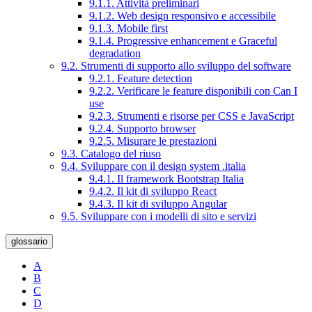
9.1.1. Attività preliminari
9.1.2. Web design responsivo e accessibile
9.1.3. Mobile first
9.1.4. Progressive enhancement e Graceful
degradation
9.2. Strumenti di supporto allo sviluppo del software
9.2.1. Feature detection
9.2.2. Verificare le feature disponibili con Can I
use
9.2.3. Strumenti e risorse per CSS e JavaScript
9.2.4. Supporto browser
9.2.5. Misurare le prestazioni
9.3. Catalogo del riuso
9.4. Sviluppare con il design system .italia
9.4.1. Il framework Bootstrap Italia
9.4.2. Il kit di sviluppo React
9.4.3. Il kit di sviluppo Angular
9.5. Sviluppare con i modelli di sito e servizi
glossario
A
B
C
D