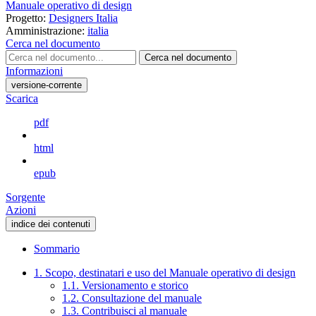
Manuale operativo di design
Progetto:
Designers Italia
Amministrazione:
italia
Cerca nel documento
Cerca nel documento
Informazioni
versione-corrente
Scarica
pdf
html
epub
Sorgente
Azioni
indice dei contenuti
Sommario
1. Scopo, destinatari e uso del Manuale operativo di design
1.1. Versionamento e storico
1.2. Consultazione del manuale
1.3. Contribuisci al manuale