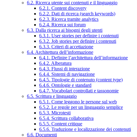
6.2. Ricerca utente sui contenuti e il linguaggio
6.2.1. Content discovery
6.2.2. Dati di ricerca (search keywords)
6.2.3. Ricerca tramite analytics
6.2.4. Ricerca sui forum
6.3. Dalla ricerca ai bisogni degli utenti
6.3.1. User stories per definire i contenuti
6.3.2. Job stories per definire i contenuti
6.3.3. Criteri di accettazione
6.4. Architettura dell’informazione
6.4.1. Definire l’architettura dell’informazione
6.4.2. Alberatura
6.4.3. Flussi di interazione
6.4.4. Sistemi di navigazione
6.4.5. Tipologie di contenuto (content type)
6.4.6. Ontologie e standard
6.4.7. Vocabolari controllati e tassonomie
6.5. Scrittura e linguaggio
6.5.1. Come leggono le persone sul web
6.5.2. Le regole per un linguaggio semplice
6.5.3. Microtesti
6.5.4. Scrittura collaborativa
6.5.5. Content critique
6.5.6. Traduzione e localizzazione dei contenuti
6.6. Documenti