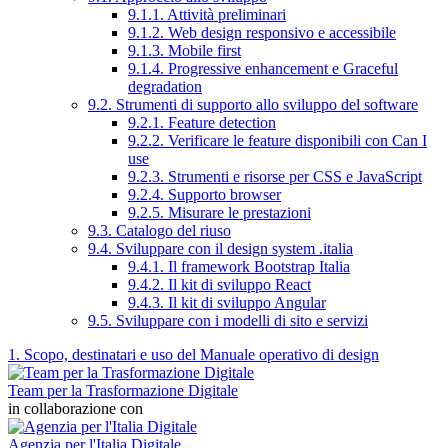
9.1.1. Attività preliminari
9.1.2. Web design responsivo e accessibile
9.1.3. Mobile first
9.1.4. Progressive enhancement e Graceful
degradation
9.2. Strumenti di supporto allo sviluppo del software
9.2.1. Feature detection
9.2.2. Verificare le feature disponibili con Can I
use
9.2.3. Strumenti e risorse per CSS e JavaScript
9.2.4. Supporto browser
9.2.5. Misurare le prestazioni
9.3. Catalogo del riuso
9.4. Sviluppare con il design system .italia
9.4.1. Il framework Bootstrap Italia
9.4.2. Il kit di sviluppo React
9.4.3. Il kit di sviluppo Angular
9.5. Sviluppare con i modelli di sito e servizi
1. Scopo, destinatari e uso del Manuale operativo di design
Team per la Trasformazione Digitale
in collaborazione con
Agenzia per l'Italia Digitale