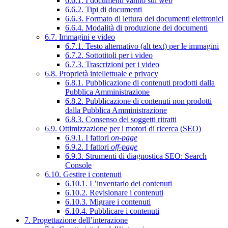
6.6.1. I documenti vanno sul web
6.6.2. Tipi di documenti
6.6.3. Formato di lettura dei documenti elettronici
6.6.4. Modalità di produzione dei documenti
6.7. Immagini e video
6.7.1. Testo alternativo (alt text) per le immagini
6.7.2. Sottotitoli per i video
6.7.3. Trascrizioni per i video
6.8. Proprietà intellettuale e privacy
6.8.1. Pubblicazione di contenuti prodotti dalla
Pubblica Amministrazione
6.8.2. Pubblicazione di contenuti non prodotti
dalla Pubblica Amministrazione
6.8.3. Consenso dei soggetti ritratti
6.9. Ottimizzazione per i motori di ricerca (SEO)
6.9.1. I fattori
on-page
6.9.2. I fattori
off-page
6.9.3. Strumenti di diagnostica SEO: Search
Console
6.10. Gestire i contenuti
6.10.1. L’inventario dei contenuti
6.10.2. Revisionare i contenuti
6.10.3. Migrare i contenuti
6.10.4. Pubblicare i contenuti
7. Progettazione dell’interazione