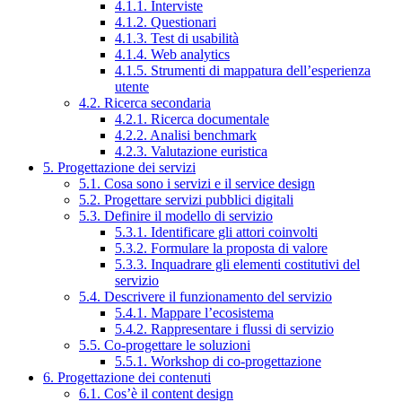
4.1.1. Interviste
4.1.2. Questionari
4.1.3. Test di usabilità
4.1.4. Web analytics
4.1.5. Strumenti di mappatura dell’esperienza
utente
4.2. Ricerca secondaria
4.2.1. Ricerca documentale
4.2.2. Analisi benchmark
4.2.3. Valutazione euristica
5. Progettazione dei servizi
5.1. Cosa sono i servizi e il service design
5.2. Progettare servizi pubblici digitali
5.3. Definire il modello di servizio
5.3.1. Identificare gli attori coinvolti
5.3.2. Formulare la proposta di valore
5.3.3. Inquadrare gli elementi costitutivi del
servizio
5.4. Descrivere il funzionamento del servizio
5.4.1. Mappare l’ecosistema
5.4.2. Rappresentare i flussi di servizio
5.5. Co-progettare le soluzioni
5.5.1. Workshop di co-progettazione
6. Progettazione dei contenuti
6.1. Cos’è il content design