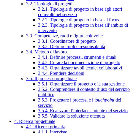
3.2. Tipologie di progetti
3.2.1. Tipologie di progetto in base agli attori
coinvolti nel servizio
3.2.2. Tipologie di progetto in base al focus
3.2.3. Tipologie di progetto in base all’ambito di
intervento
3.3. Competenze, ruoli e figure coinvolte
3.3.1. Coordinatore di progetto
3.3.2. Definire ruoli e responsabilità
3.4. Metodo di lavoro
3.4.1. Definire processi, strumenti e rituali
3.4.2. Curare la documentazione di progetto
3.4.3. Organizzare tavoli tecnici collaborativi
3.4.4. Prendere decisioni
3.5. Il processo progettuale
3.5.1. Organizzare il progetto e la sua gestione
3.5.2. Comprendere il contesto d’uso del servizio
pubblico
3.5.3. Progettare i processi e i
touchpoint
del
servizio
3.5.4. Realizzare l’interfaccia utente del servizio
3.5.5. Validare la soluzione ottenuta
4. Ricerca progettuale
4.1. Ricerca primaria
4.1.1. Interviste