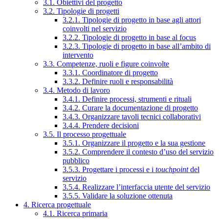
3.1. Obiettivi del progetto
3.2. Tipologie di progetti
3.2.1. Tipologie di progetto in base agli attori
coinvolti nel servizio
3.2.2. Tipologie di progetto in base al focus
3.2.3. Tipologie di progetto in base all’ambito di
intervento
3.3. Competenze, ruoli e figure coinvolte
3.3.1. Coordinatore di progetto
3.3.2. Definire ruoli e responsabilità
3.4. Metodo di lavoro
3.4.1. Definire processi, strumenti e rituali
3.4.2. Curare la documentazione di progetto
3.4.3. Organizzare tavoli tecnici collaborativi
3.4.4. Prendere decisioni
3.5. Il processo progettuale
3.5.1. Organizzare il progetto e la sua gestione
3.5.2. Comprendere il contesto d’uso del servizio
pubblico
3.5.3. Progettare i processi e i
touchpoint
del
servizio
3.5.4. Realizzare l’interfaccia utente del servizio
3.5.5. Validare la soluzione ottenuta
4. Ricerca progettuale
4.1. Ricerca primaria