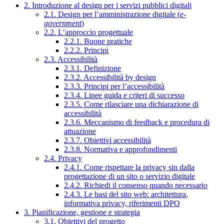
2. Introduzione al design per i servizi pubblici digitali
2.1. Design per l’amministrazione digitale (
e-
government
)
2.2. L’approccio progettuale
2.2.1. Buone pratiche
2.2.2. Principi
2.3. Accessibilità
2.3.1. Definizione
2.3.2. Accessibilità by design
2.3.3. Principi per l’accessibilità
2.3.4. Linee guida e criteri di successo
2.3.5. Come rilasciare una dichiarazione di
accessibilità
2.3.6. Meccanismo di feedback e procedura di
attuazione
2.3.7. Obiettivi accessibilità
2.3.8. Normativa e approfondimenti
2.4. Privacy
2.4.1. Come rispettare la privacy sin dalla
progettazione di un sito o servizio digitale
2.4.2. Richiedi il consenso quando necessario
2.4.3. Le basi del sito web: architettura,
informativa privacy, riferimenti DPO
3. Pianificazione, gestione e strategia
3.1. Obiettivi del progetto