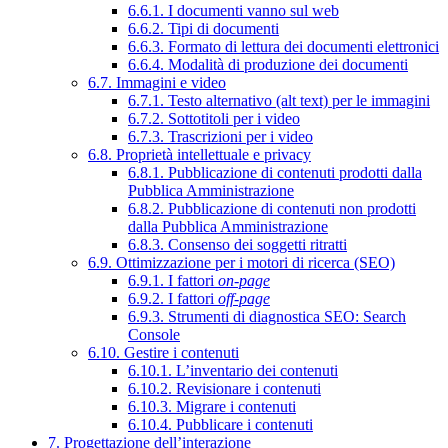
6.6.1. I documenti vanno sul web
6.6.2. Tipi di documenti
6.6.3. Formato di lettura dei documenti elettronici
6.6.4. Modalità di produzione dei documenti
6.7. Immagini e video
6.7.1. Testo alternativo (alt text) per le immagini
6.7.2. Sottotitoli per i video
6.7.3. Trascrizioni per i video
6.8. Proprietà intellettuale e privacy
6.8.1. Pubblicazione di contenuti prodotti dalla
Pubblica Amministrazione
6.8.2. Pubblicazione di contenuti non prodotti
dalla Pubblica Amministrazione
6.8.3. Consenso dei soggetti ritratti
6.9. Ottimizzazione per i motori di ricerca (SEO)
6.9.1. I fattori
on-page
6.9.2. I fattori
off-page
6.9.3. Strumenti di diagnostica SEO: Search
Console
6.10. Gestire i contenuti
6.10.1. L’inventario dei contenuti
6.10.2. Revisionare i contenuti
6.10.3. Migrare i contenuti
6.10.4. Pubblicare i contenuti
7. Progettazione dell’interazione