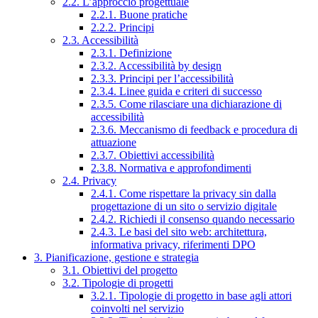
2.2. L’approccio progettuale
2.2.1. Buone pratiche
2.2.2. Principi
2.3. Accessibilità
2.3.1. Definizione
2.3.2. Accessibilità by design
2.3.3. Principi per l’accessibilità
2.3.4. Linee guida e criteri di successo
2.3.5. Come rilasciare una dichiarazione di
accessibilità
2.3.6. Meccanismo di feedback e procedura di
attuazione
2.3.7. Obiettivi accessibilità
2.3.8. Normativa e approfondimenti
2.4. Privacy
2.4.1. Come rispettare la privacy sin dalla
progettazione di un sito o servizio digitale
2.4.2. Richiedi il consenso quando necessario
2.4.3. Le basi del sito web: architettura,
informativa privacy, riferimenti DPO
3. Pianificazione, gestione e strategia
3.1. Obiettivi del progetto
3.2. Tipologie di progetti
3.2.1. Tipologie di progetto in base agli attori
coinvolti nel servizio