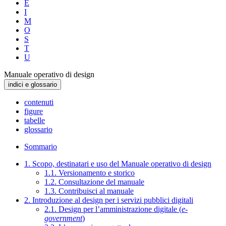
E
I
M
O
S
T
U
Manuale operativo di design
indici e glossario
contenuti
figure
tabelle
glossario
Sommario
1. Scopo, destinatari e uso del Manuale operativo di design
1.1. Versionamento e storico
1.2. Consultazione del manuale
1.3. Contribuisci al manuale
2. Introduzione al design per i servizi pubblici digitali
2.1. Design per l’amministrazione digitale (
e-
government
)