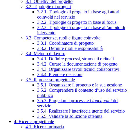
3.1. Obiettivi del progetto
3.2. Tipologie di progetti
3.2.1. Tipologie di progetto in base agli attori
coinvolti nel servizio
3.2.2. Tipologie di progetto in base al focus
3.2.3. Tipologie di progetto in base all’ambito di
intervento
3.3. Competenze, ruoli e figure coinvolte
3.3.1. Coordinatore di progetto
3.3.2. Definire ruoli e responsabilità
3.4. Metodo di lavoro
3.4.1. Definire processi, strumenti e rituali
3.4.2. Curare la documentazione di progetto
3.4.3. Organizzare tavoli tecnici collaborativi
3.4.4. Prendere decisioni
3.5. Il processo progettuale
3.5.1. Organizzare il progetto e la sua gestione
3.5.2. Comprendere il contesto d’uso del servizio
pubblico
3.5.3. Progettare i processi e i
touchpoint
del
servizio
3.5.4. Realizzare l’interfaccia utente del servizio
3.5.5. Validare la soluzione ottenuta
4. Ricerca progettuale
4.1. Ricerca primaria