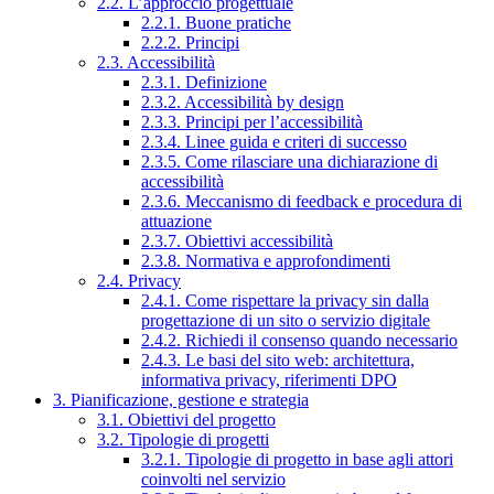
2.2. L’approccio progettuale
2.2.1. Buone pratiche
2.2.2. Principi
2.3. Accessibilità
2.3.1. Definizione
2.3.2. Accessibilità by design
2.3.3. Principi per l’accessibilità
2.3.4. Linee guida e criteri di successo
2.3.5. Come rilasciare una dichiarazione di
accessibilità
2.3.6. Meccanismo di feedback e procedura di
attuazione
2.3.7. Obiettivi accessibilità
2.3.8. Normativa e approfondimenti
2.4. Privacy
2.4.1. Come rispettare la privacy sin dalla
progettazione di un sito o servizio digitale
2.4.2. Richiedi il consenso quando necessario
2.4.3. Le basi del sito web: architettura,
informativa privacy, riferimenti DPO
3. Pianificazione, gestione e strategia
3.1. Obiettivi del progetto
3.2. Tipologie di progetti
3.2.1. Tipologie di progetto in base agli attori
coinvolti nel servizio