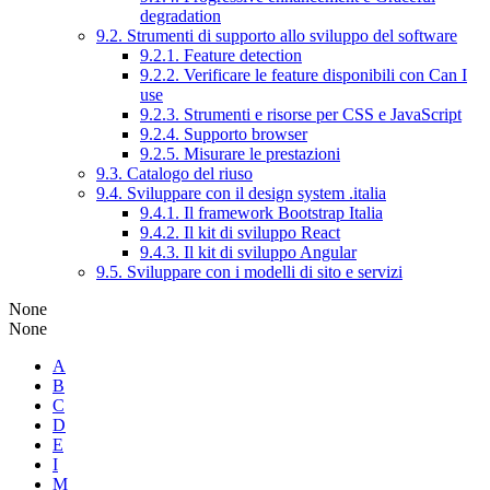
degradation
9.2. Strumenti di supporto allo sviluppo del software
9.2.1. Feature detection
9.2.2. Verificare le feature disponibili con Can I
use
9.2.3. Strumenti e risorse per CSS e JavaScript
9.2.4. Supporto browser
9.2.5. Misurare le prestazioni
9.3. Catalogo del riuso
9.4. Sviluppare con il design system .italia
9.4.1. Il framework Bootstrap Italia
9.4.2. Il kit di sviluppo React
9.4.3. Il kit di sviluppo Angular
9.5. Sviluppare con i modelli di sito e servizi
None
None
A
B
C
D
E
I
M