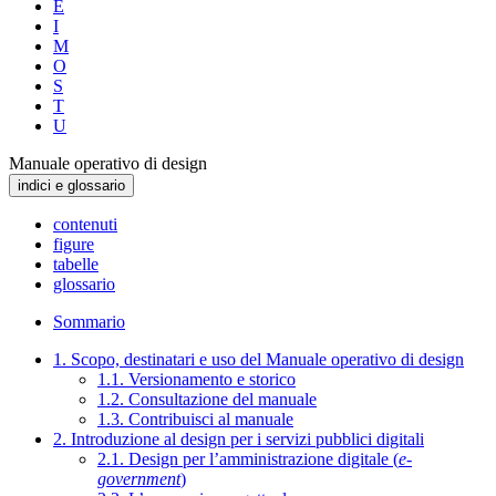
E
I
M
O
S
T
U
Manuale operativo di design
indici e glossario
contenuti
figure
tabelle
glossario
Sommario
1. Scopo, destinatari e uso del Manuale operativo di design
1.1. Versionamento e storico
1.2. Consultazione del manuale
1.3. Contribuisci al manuale
2. Introduzione al design per i servizi pubblici digitali
2.1. Design per l’amministrazione digitale (
e-
government
)