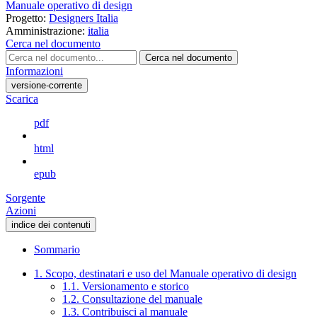
Manuale operativo di design
Progetto:
Designers Italia
Amministrazione:
italia
Cerca nel documento
Cerca nel documento
Informazioni
versione-corrente
Scarica
pdf
html
epub
Sorgente
Azioni
indice dei contenuti
Sommario
1. Scopo, destinatari e uso del Manuale operativo di design
1.1. Versionamento e storico
1.2. Consultazione del manuale
1.3. Contribuisci al manuale