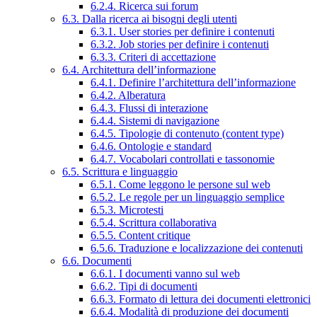
6.2.4. Ricerca sui forum
6.3. Dalla ricerca ai bisogni degli utenti
6.3.1. User stories per definire i contenuti
6.3.2. Job stories per definire i contenuti
6.3.3. Criteri di accettazione
6.4. Architettura dell’informazione
6.4.1. Definire l’architettura dell’informazione
6.4.2. Alberatura
6.4.3. Flussi di interazione
6.4.4. Sistemi di navigazione
6.4.5. Tipologie di contenuto (content type)
6.4.6. Ontologie e standard
6.4.7. Vocabolari controllati e tassonomie
6.5. Scrittura e linguaggio
6.5.1. Come leggono le persone sul web
6.5.2. Le regole per un linguaggio semplice
6.5.3. Microtesti
6.5.4. Scrittura collaborativa
6.5.5. Content critique
6.5.6. Traduzione e localizzazione dei contenuti
6.6. Documenti
6.6.1. I documenti vanno sul web
6.6.2. Tipi di documenti
6.6.3. Formato di lettura dei documenti elettronici
6.6.4. Modalità di produzione dei documenti