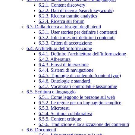
6.2.1. Content discovery
6.2.2. Dati di ricerca (search keywords)
6.2.3. Ricerca tramite analytics
6.2.4. Ricerca sui forum
6.3. Dalla ricerca ai bisogni degli utenti
6.3.1. User stories per definire i contenuti
6.3.2. Job stories per definire i contenuti
6.3.3. Criteri di accettazione
6.4. Architettura dell’informazione
6.4.1. Definire l’architettura dell’informazione
6.4.2. Alberatura
6.4.3. Flussi di interazione
6.4.4. Sistemi di navigazione
6.4.5. Tipologie di contenuto (content type)
6.4.6. Ontologie e standard
6.4.7. Vocabolari controllati e tassonomie
6.5. Scrittura e linguaggio
6.5.1. Come leggono le persone sul web
6.5.2. Le regole per un linguaggio semplice
6.5.3. Microtesti
6.5.4. Scrittura collaborativa
6.5.5. Content critique
6.5.6. Traduzione e localizzazione dei contenuti
6.6. Documenti