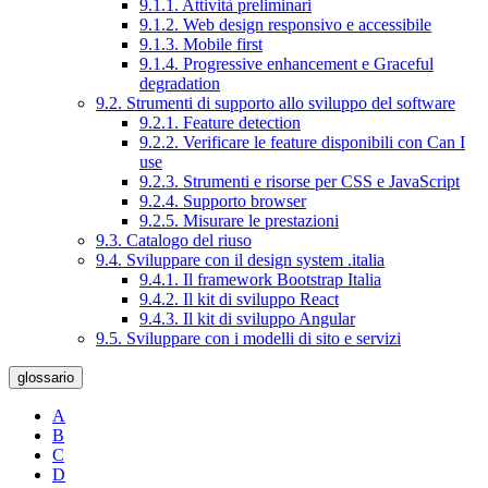
9.1.1. Attività preliminari
9.1.2. Web design responsivo e accessibile
9.1.3. Mobile first
9.1.4. Progressive enhancement e Graceful
degradation
9.2. Strumenti di supporto allo sviluppo del software
9.2.1. Feature detection
9.2.2. Verificare le feature disponibili con Can I
use
9.2.3. Strumenti e risorse per CSS e JavaScript
9.2.4. Supporto browser
9.2.5. Misurare le prestazioni
9.3. Catalogo del riuso
9.4. Sviluppare con il design system .italia
9.4.1. Il framework Bootstrap Italia
9.4.2. Il kit di sviluppo React
9.4.3. Il kit di sviluppo Angular
9.5. Sviluppare con i modelli di sito e servizi
glossario
A
B
C
D