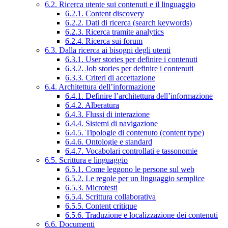
6.2. Ricerca utente sui contenuti e il linguaggio
6.2.1. Content discovery
6.2.2. Dati di ricerca (search keywords)
6.2.3. Ricerca tramite analytics
6.2.4. Ricerca sui forum
6.3. Dalla ricerca ai bisogni degli utenti
6.3.1. User stories per definire i contenuti
6.3.2. Job stories per definire i contenuti
6.3.3. Criteri di accettazione
6.4. Architettura dell’informazione
6.4.1. Definire l’architettura dell’informazione
6.4.2. Alberatura
6.4.3. Flussi di interazione
6.4.4. Sistemi di navigazione
6.4.5. Tipologie di contenuto (content type)
6.4.6. Ontologie e standard
6.4.7. Vocabolari controllati e tassonomie
6.5. Scrittura e linguaggio
6.5.1. Come leggono le persone sul web
6.5.2. Le regole per un linguaggio semplice
6.5.3. Microtesti
6.5.4. Scrittura collaborativa
6.5.5. Content critique
6.5.6. Traduzione e localizzazione dei contenuti
6.6. Documenti