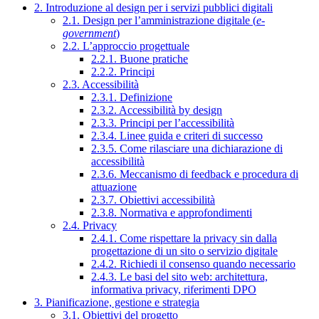
2. Introduzione al design per i servizi pubblici digitali
2.1. Design per l’amministrazione digitale (
e-
government
)
2.2. L’approccio progettuale
2.2.1. Buone pratiche
2.2.2. Principi
2.3. Accessibilità
2.3.1. Definizione
2.3.2. Accessibilità by design
2.3.3. Principi per l’accessibilità
2.3.4. Linee guida e criteri di successo
2.3.5. Come rilasciare una dichiarazione di
accessibilità
2.3.6. Meccanismo di feedback e procedura di
attuazione
2.3.7. Obiettivi accessibilità
2.3.8. Normativa e approfondimenti
2.4. Privacy
2.4.1. Come rispettare la privacy sin dalla
progettazione di un sito o servizio digitale
2.4.2. Richiedi il consenso quando necessario
2.4.3. Le basi del sito web: architettura,
informativa privacy, riferimenti DPO
3. Pianificazione, gestione e strategia
3.1. Obiettivi del progetto