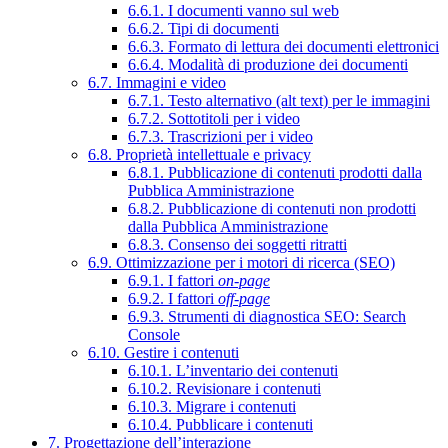
6.6.1. I documenti vanno sul web
6.6.2. Tipi di documenti
6.6.3. Formato di lettura dei documenti elettronici
6.6.4. Modalità di produzione dei documenti
6.7. Immagini e video
6.7.1. Testo alternativo (alt text) per le immagini
6.7.2. Sottotitoli per i video
6.7.3. Trascrizioni per i video
6.8. Proprietà intellettuale e privacy
6.8.1. Pubblicazione di contenuti prodotti dalla
Pubblica Amministrazione
6.8.2. Pubblicazione di contenuti non prodotti
dalla Pubblica Amministrazione
6.8.3. Consenso dei soggetti ritratti
6.9. Ottimizzazione per i motori di ricerca (SEO)
6.9.1. I fattori
on-page
6.9.2. I fattori
off-page
6.9.3. Strumenti di diagnostica SEO: Search
Console
6.10. Gestire i contenuti
6.10.1. L’inventario dei contenuti
6.10.2. Revisionare i contenuti
6.10.3. Migrare i contenuti
6.10.4. Pubblicare i contenuti
7. Progettazione dell’interazione