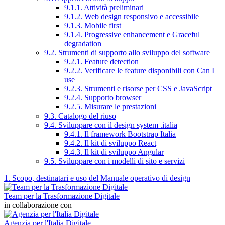
9.1.1. Attività preliminari
9.1.2. Web design responsivo e accessibile
9.1.3. Mobile first
9.1.4. Progressive enhancement e Graceful
degradation
9.2. Strumenti di supporto allo sviluppo del software
9.2.1. Feature detection
9.2.2. Verificare le feature disponibili con Can I
use
9.2.3. Strumenti e risorse per CSS e JavaScript
9.2.4. Supporto browser
9.2.5. Misurare le prestazioni
9.3. Catalogo del riuso
9.4. Sviluppare con il design system .italia
9.4.1. Il framework Bootstrap Italia
9.4.2. Il kit di sviluppo React
9.4.3. Il kit di sviluppo Angular
9.5. Sviluppare con i modelli di sito e servizi
1. Scopo, destinatari e uso del Manuale operativo di design
Team per la Trasformazione Digitale
in collaborazione con
Agenzia per l'Italia Digitale