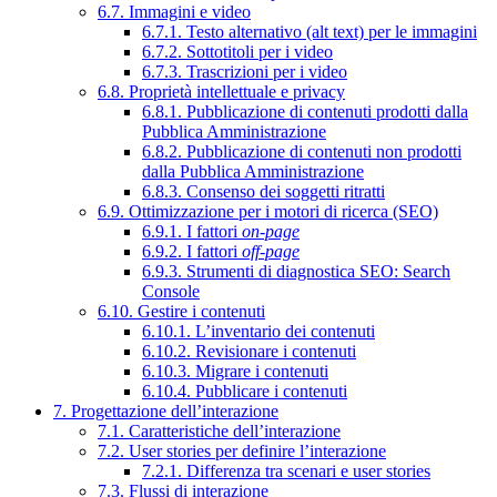
6.7. Immagini e video
6.7.1. Testo alternativo (alt text) per le immagini
6.7.2. Sottotitoli per i video
6.7.3. Trascrizioni per i video
6.8. Proprietà intellettuale e privacy
6.8.1. Pubblicazione di contenuti prodotti dalla
Pubblica Amministrazione
6.8.2. Pubblicazione di contenuti non prodotti
dalla Pubblica Amministrazione
6.8.3. Consenso dei soggetti ritratti
6.9. Ottimizzazione per i motori di ricerca (SEO)
6.9.1. I fattori
on-page
6.9.2. I fattori
off-page
6.9.3. Strumenti di diagnostica SEO: Search
Console
6.10. Gestire i contenuti
6.10.1. L’inventario dei contenuti
6.10.2. Revisionare i contenuti
6.10.3. Migrare i contenuti
6.10.4. Pubblicare i contenuti
7. Progettazione dell’interazione
7.1. Caratteristiche dell’interazione
7.2. User stories per definire l’interazione
7.2.1. Differenza tra scenari e user stories
7.3. Flussi di interazione