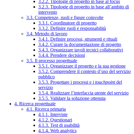
3.2.2. Tipologie di progetto in base al focus
3.2.3. Tipologie di progetto in base all’ambito di
intervento
3.3. Competenze, ruoli e figure coinvolte
3.3.1. Coordinatore di progetto
3.3.2. Definire ruoli e responsabilità
3.4. Metodo di lavoro
3.4.1. Definire processi, strumenti e rituali
3.4.2. Curare la documentazione di progetto
3.4.3. Organizzare tavoli tecnici collaborativi
3.4.4. Prendere decisioni
3.5. Il processo progettuale
3.5.1. Organizzare il progetto e la sua gestione
3.5.2. Comprendere il contesto d’uso del servizio
pubblico
3.5.3. Progettare i processi e i
touchpoint
del
servizio
3.5.4. Realizzare l’interfaccia utente del servizio
3.5.5. Validare la soluzione ottenuta
4. Ricerca progettuale
4.1. Ricerca primaria
4.1.1. Interviste
4.1.2. Questionari
4.1.3. Test di usabilità
4.1.4. Web analytics