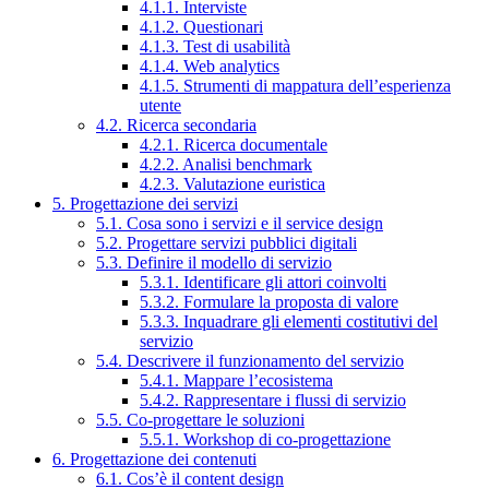
4.1.1. Interviste
4.1.2. Questionari
4.1.3. Test di usabilità
4.1.4. Web analytics
4.1.5. Strumenti di mappatura dell’esperienza
utente
4.2. Ricerca secondaria
4.2.1. Ricerca documentale
4.2.2. Analisi benchmark
4.2.3. Valutazione euristica
5. Progettazione dei servizi
5.1. Cosa sono i servizi e il service design
5.2. Progettare servizi pubblici digitali
5.3. Definire il modello di servizio
5.3.1. Identificare gli attori coinvolti
5.3.2. Formulare la proposta di valore
5.3.3. Inquadrare gli elementi costitutivi del
servizio
5.4. Descrivere il funzionamento del servizio
5.4.1. Mappare l’ecosistema
5.4.2. Rappresentare i flussi di servizio
5.5. Co-progettare le soluzioni
5.5.1. Workshop di co-progettazione
6. Progettazione dei contenuti
6.1. Cos’è il content design