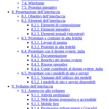
7.4. Wireframe
7.5. Prototipi interattivi
8. Progettazione dell’interfaccia
8.1. Obiettivi dell’interfaccia
8.2. Elementi dell’interfaccia
8.2.1. Elementi di composizione
8.2.2. Elementi interattivi
8.2.3. Elementi testuali (microtesti)
8.3. Progettare e costruire in alta fedeltà
8.3.1. Layout di pagina
8.3.2. Prototipi in alta fedeltà
8.4. Progettare con il design system .italia
8.4.1. Documentazione
8.4.2. Benefici del design system
8.4.3. Risorse operative
8.4.4. Come contribuire al design system .italia
8.5. Progettare con i modelli di sito e servizi
8.5.1. Vantaggi dell’utilizzo dei modelli
8.5.2. I modelli di sito e servizi disponibili
9. Sviluppo dell’interfaccia
9.1. Approccio allo sviluppo
9.1.1. Attività preliminari
9.1.2. Web design responsivo e accessibile
9.1.3. Mobile first
9.1.4. Progressive enhancement e Graceful