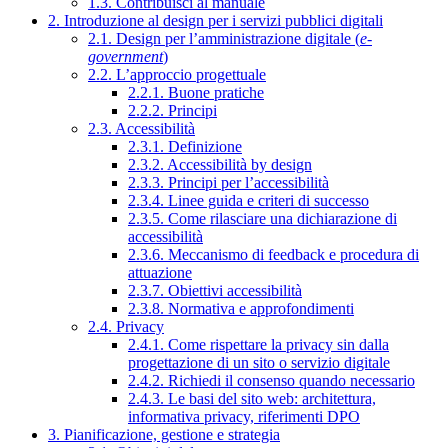
1.3. Contribuisci al manuale
2. Introduzione al design per i servizi pubblici digitali
2.1. Design per l’amministrazione digitale (
e-
government
)
2.2. L’approccio progettuale
2.2.1. Buone pratiche
2.2.2. Principi
2.3. Accessibilità
2.3.1. Definizione
2.3.2. Accessibilità by design
2.3.3. Principi per l’accessibilità
2.3.4. Linee guida e criteri di successo
2.3.5. Come rilasciare una dichiarazione di
accessibilità
2.3.6. Meccanismo di feedback e procedura di
attuazione
2.3.7. Obiettivi accessibilità
2.3.8. Normativa e approfondimenti
2.4. Privacy
2.4.1. Come rispettare la privacy sin dalla
progettazione di un sito o servizio digitale
2.4.2. Richiedi il consenso quando necessario
2.4.3. Le basi del sito web: architettura,
informativa privacy, riferimenti DPO
3. Pianificazione, gestione e strategia