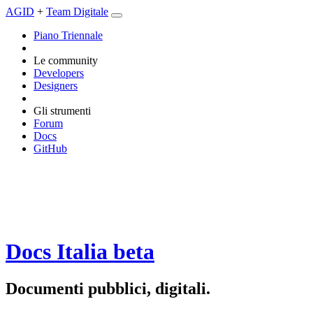
AGID
+
Team Digitale
Piano Triennale
Le community
Developers
Designers
Gli strumenti
Forum
Docs
GitHub
Docs Italia
beta
Documenti pubblici, digitali.