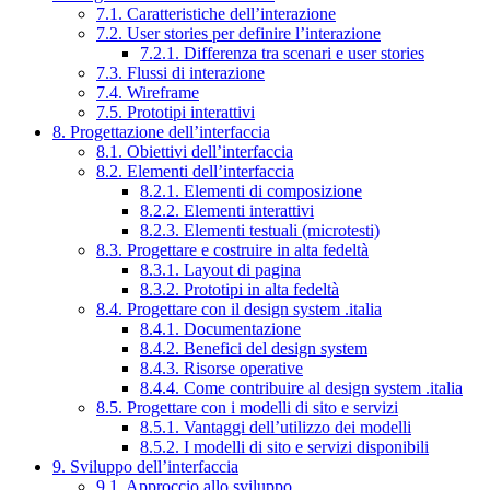
7.1. Caratteristiche dell’interazione
7.2. User stories per definire l’interazione
7.2.1. Differenza tra scenari e user stories
7.3. Flussi di interazione
7.4. Wireframe
7.5. Prototipi interattivi
8. Progettazione dell’interfaccia
8.1. Obiettivi dell’interfaccia
8.2. Elementi dell’interfaccia
8.2.1. Elementi di composizione
8.2.2. Elementi interattivi
8.2.3. Elementi testuali (microtesti)
8.3. Progettare e costruire in alta fedeltà
8.3.1. Layout di pagina
8.3.2. Prototipi in alta fedeltà
8.4. Progettare con il design system .italia
8.4.1. Documentazione
8.4.2. Benefici del design system
8.4.3. Risorse operative
8.4.4. Come contribuire al design system .italia
8.5. Progettare con i modelli di sito e servizi
8.5.1. Vantaggi dell’utilizzo dei modelli
8.5.2. I modelli di sito e servizi disponibili
9. Sviluppo dell’interfaccia
9.1. Approccio allo sviluppo