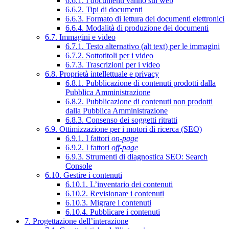
6.6.1. I documenti vanno sul web
6.6.2. Tipi di documenti
6.6.3. Formato di lettura dei documenti elettronici
6.6.4. Modalità di produzione dei documenti
6.7. Immagini e video
6.7.1. Testo alternativo (alt text) per le immagini
6.7.2. Sottotitoli per i video
6.7.3. Trascrizioni per i video
6.8. Proprietà intellettuale e privacy
6.8.1. Pubblicazione di contenuti prodotti dalla
Pubblica Amministrazione
6.8.2. Pubblicazione di contenuti non prodotti
dalla Pubblica Amministrazione
6.8.3. Consenso dei soggetti ritratti
6.9. Ottimizzazione per i motori di ricerca (SEO)
6.9.1. I fattori
on-page
6.9.2. I fattori
off-page
6.9.3. Strumenti di diagnostica SEO: Search
Console
6.10. Gestire i contenuti
6.10.1. L’inventario dei contenuti
6.10.2. Revisionare i contenuti
6.10.3. Migrare i contenuti
6.10.4. Pubblicare i contenuti
7. Progettazione dell’interazione