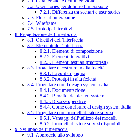
7.1. Caratteristiche dell’interazione
7.2. User stories per definire l’interazione
7.2.1. Differenza tra scenari e user stories
7.3. Flussi di interazione
7.4. Wireframe
7.5. Prototipi interattivi
8. Progettazione dell’interfaccia
8.1. Obiettivi dell’interfaccia
8.2. Elementi dell’interfaccia
8.2.1. Elementi di composizione
8.2.2. Elementi interattivi
8.2.3. Elementi testuali (microtesti)
8.3. Progettare e costruire in alta fedeltà
8.3.1. Layout di pagina
8.3.2. Prototipi in alta fedeltà
8.4. Progettare con il design system .italia
8.4.1. Documentazione
8.4.2. Benefici del design system
8.4.3. Risorse operative
8.4.4. Come contribuire al design system .italia
8.5. Progettare con i modelli di sito e servizi
8.5.1. Vantaggi dell’utilizzo dei modelli
8.5.2. I modelli di sito e servizi disponibili
9. Sviluppo dell’interfaccia
9.1. Approccio allo sviluppo