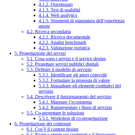
4.1.2. Questionari
4.1.3. Test di usabilità
4.1.4. Web analytics
4.1.5. Strumenti di mappatura dell’esperienza
utente
4.2. Ricerca secondaria
4.2.1. Ricerca documentale
4.2.2. Analisi benchmark
4.2.3. Valutazione euristica
5. Progettazione dei servizi
5.1. Cosa sono i servizi e il service design
5.2. Progettare servizi pubblici digitali
5.3. Definire il modello di servizio
5.3.1. Identificare gli attori coinvolti
5.3.2. Formulare la proposta di valore
5.3.3. Inquadrare gli elementi costitutivi del
servizio
5.4. Descrivere il funzionamento del servizio
5.4.1. Mappare l’ecosistema
5.4.2. Rappresentare i flussi di servizio
5.5. Co-progettare le soluzioni
5.5.1. Workshop di co-progettazione
6. Progettazione dei contenuti
6.1. Cos’è il content design
6.2. Ricerca utente sui contenuti e il linguaggio