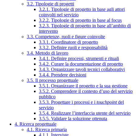
3.2. Tipologie di progetti
3.2.1. Tipologie di progetto in base agli attori
coinvolti nel servizio
3.2.2. Tipologie di progetto in base al focus
3.2.3. Tipologie di progetto in base all’ambito di
intervento
3.3. Competenze, ruoli e figure coinvolte
3.3.1. Coordinatore di progetto
3.3.2. Definire ruoli e responsabilità
3.4. Metodo di lavoro
3.4.1. Definire processi, strumenti e rituali
3.4.2. Curare la documentazione di progetto
3.4.3. Organizzare tavoli tecnici collaborativi
3.4.4. Prendere decisioni
3.5. Il processo progettuale
3.5.1. Organizzare il progetto e la sua gestione
3.5.2. Comprendere il contesto d’uso del servizio
pubblico
3.5.3. Progettare i processi e i
touchpoint
del
servizio
3.5.4. Realizzare l’interfaccia utente del servizio
3.5.5. Validare la soluzione ottenuta
4. Ricerca progettuale
4.1. Ricerca primaria
4.1.1. Interviste