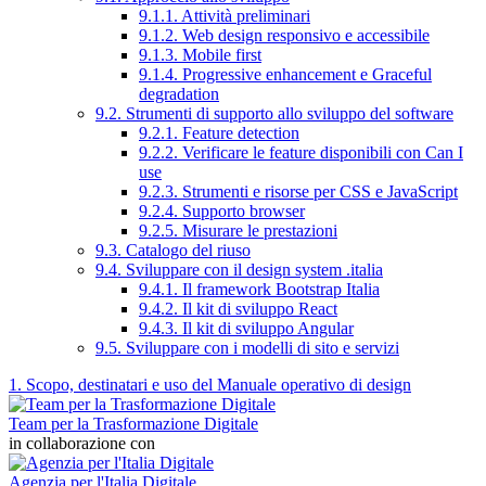
9.1.1. Attività preliminari
9.1.2. Web design responsivo e accessibile
9.1.3. Mobile first
9.1.4. Progressive enhancement e Graceful
degradation
9.2. Strumenti di supporto allo sviluppo del software
9.2.1. Feature detection
9.2.2. Verificare le feature disponibili con Can I
use
9.2.3. Strumenti e risorse per CSS e JavaScript
9.2.4. Supporto browser
9.2.5. Misurare le prestazioni
9.3. Catalogo del riuso
9.4. Sviluppare con il design system .italia
9.4.1. Il framework Bootstrap Italia
9.4.2. Il kit di sviluppo React
9.4.3. Il kit di sviluppo Angular
9.5. Sviluppare con i modelli di sito e servizi
1. Scopo, destinatari e uso del Manuale operativo di design
Team per la Trasformazione Digitale
in collaborazione con
Agenzia per l'Italia Digitale