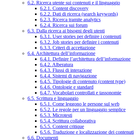
6.2. Ricerca utente sui contenuti e il linguaggio
6.2.1. Content discovery
6.2.2. Dati di ricerca (search keywords)
6.2.3. Ricerca tramite analytics
6.2.4. Ricerca sui forum
6.3. Dalla ricerca ai bisogni degli utenti
6.3.1. User stories per definire i contenuti
6.3.2. Job stories per definire i contenuti
6.3.3. Criteri di accettazione
6.4. Architettura dell’informazione
6.4.1. Definire l’architettura dell’informazione
6.4.2. Alberatura
6.4.3. Flussi di interazione
6.4.4. Sistemi di navigazione
6.4.5. Tipologie di contenuto (content type)
6.4.6. Ontologie e standard
6.4.7. Vocabolari controllati e tassonomie
6.5. Scrittura e linguaggio
6.5.1. Come leggono le persone sul web
6.5.2. Le regole per un linguaggio semplice
6.5.3. Microtesti
6.5.4. Scrittura collaborativa
6.5.5. Content critique
6.5.6. Traduzione e localizzazione dei contenuti
6.6. Documenti