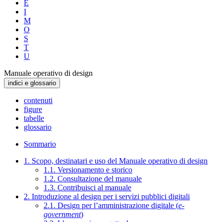
E
I
M
O
S
T
U
Manuale operativo di design
indici e glossario
contenuti
figure
tabelle
glossario
Sommario
1. Scopo, destinatari e uso del Manuale operativo di design
1.1. Versionamento e storico
1.2. Consultazione del manuale
1.3. Contribuisci al manuale
2. Introduzione al design per i servizi pubblici digitali
2.1. Design per l’amministrazione digitale (
e-
government
)