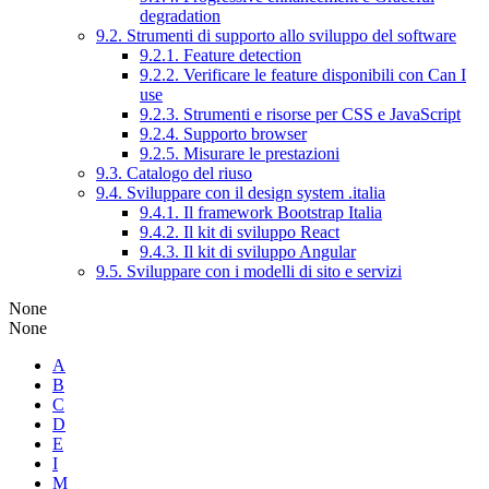
degradation
9.2. Strumenti di supporto allo sviluppo del software
9.2.1. Feature detection
9.2.2. Verificare le feature disponibili con Can I
use
9.2.3. Strumenti e risorse per CSS e JavaScript
9.2.4. Supporto browser
9.2.5. Misurare le prestazioni
9.3. Catalogo del riuso
9.4. Sviluppare con il design system .italia
9.4.1. Il framework Bootstrap Italia
9.4.2. Il kit di sviluppo React
9.4.3. Il kit di sviluppo Angular
9.5. Sviluppare con i modelli di sito e servizi
None
None
A
B
C
D
E
I
M