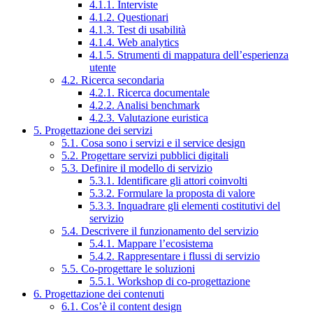
4.1.1. Interviste
4.1.2. Questionari
4.1.3. Test di usabilità
4.1.4. Web analytics
4.1.5. Strumenti di mappatura dell’esperienza
utente
4.2. Ricerca secondaria
4.2.1. Ricerca documentale
4.2.2. Analisi benchmark
4.2.3. Valutazione euristica
5. Progettazione dei servizi
5.1. Cosa sono i servizi e il service design
5.2. Progettare servizi pubblici digitali
5.3. Definire il modello di servizio
5.3.1. Identificare gli attori coinvolti
5.3.2. Formulare la proposta di valore
5.3.3. Inquadrare gli elementi costitutivi del
servizio
5.4. Descrivere il funzionamento del servizio
5.4.1. Mappare l’ecosistema
5.4.2. Rappresentare i flussi di servizio
5.5. Co-progettare le soluzioni
5.5.1. Workshop di co-progettazione
6. Progettazione dei contenuti
6.1. Cos’è il content design