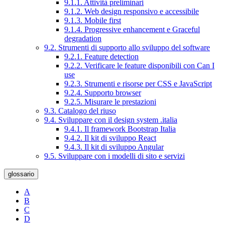
9.1.1. Attività preliminari
9.1.2. Web design responsivo e accessibile
9.1.3. Mobile first
9.1.4. Progressive enhancement e Graceful
degradation
9.2. Strumenti di supporto allo sviluppo del software
9.2.1. Feature detection
9.2.2. Verificare le feature disponibili con Can I
use
9.2.3. Strumenti e risorse per CSS e JavaScript
9.2.4. Supporto browser
9.2.5. Misurare le prestazioni
9.3. Catalogo del riuso
9.4. Sviluppare con il design system .italia
9.4.1. Il framework Bootstrap Italia
9.4.2. Il kit di sviluppo React
9.4.3. Il kit di sviluppo Angular
9.5. Sviluppare con i modelli di sito e servizi
glossario
A
B
C
D