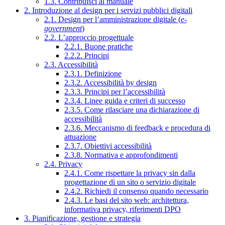
1.3. Contribuisci al manuale
2. Introduzione al design per i servizi pubblici digitali
2.1. Design per l’amministrazione digitale (
e-
government
)
2.2. L’approccio progettuale
2.2.1. Buone pratiche
2.2.2. Principi
2.3. Accessibilità
2.3.1. Definizione
2.3.2. Accessibilità by design
2.3.3. Principi per l’accessibilità
2.3.4. Linee guida e criteri di successo
2.3.5. Come rilasciare una dichiarazione di
accessibilità
2.3.6. Meccanismo di feedback e procedura di
attuazione
2.3.7. Obiettivi accessibilità
2.3.8. Normativa e approfondimenti
2.4. Privacy
2.4.1. Come rispettare la privacy sin dalla
progettazione di un sito o servizio digitale
2.4.2. Richiedi il consenso quando necessario
2.4.3. Le basi del sito web: architettura,
informativa privacy, riferimenti DPO
3. Pianificazione, gestione e strategia