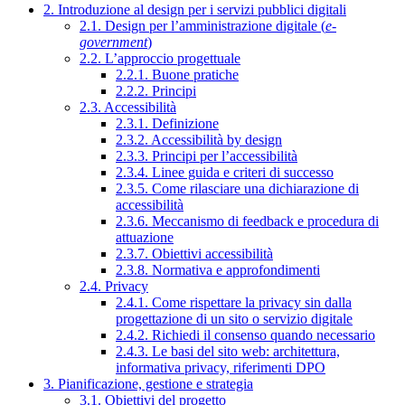
2. Introduzione al design per i servizi pubblici digitali
2.1. Design per l’amministrazione digitale (
e-
government
)
2.2. L’approccio progettuale
2.2.1. Buone pratiche
2.2.2. Principi
2.3. Accessibilità
2.3.1. Definizione
2.3.2. Accessibilità by design
2.3.3. Principi per l’accessibilità
2.3.4. Linee guida e criteri di successo
2.3.5. Come rilasciare una dichiarazione di
accessibilità
2.3.6. Meccanismo di feedback e procedura di
attuazione
2.3.7. Obiettivi accessibilità
2.3.8. Normativa e approfondimenti
2.4. Privacy
2.4.1. Come rispettare la privacy sin dalla
progettazione di un sito o servizio digitale
2.4.2. Richiedi il consenso quando necessario
2.4.3. Le basi del sito web: architettura,
informativa privacy, riferimenti DPO
3. Pianificazione, gestione e strategia
3.1. Obiettivi del progetto