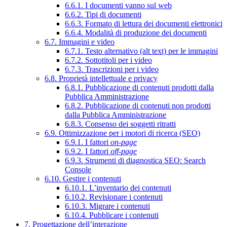
6.6.1. I documenti vanno sul web
6.6.2. Tipi di documenti
6.6.3. Formato di lettura dei documenti elettronici
6.6.4. Modalità di produzione dei documenti
6.7. Immagini e video
6.7.1. Testo alternativo (alt text) per le immagini
6.7.2. Sottotitoli per i video
6.7.3. Trascrizioni per i video
6.8. Proprietà intellettuale e privacy
6.8.1. Pubblicazione di contenuti prodotti dalla
Pubblica Amministrazione
6.8.2. Pubblicazione di contenuti non prodotti
dalla Pubblica Amministrazione
6.8.3. Consenso dei soggetti ritratti
6.9. Ottimizzazione per i motori di ricerca (SEO)
6.9.1. I fattori
on-page
6.9.2. I fattori
off-page
6.9.3. Strumenti di diagnostica SEO: Search
Console
6.10. Gestire i contenuti
6.10.1. L’inventario dei contenuti
6.10.2. Revisionare i contenuti
6.10.3. Migrare i contenuti
6.10.4. Pubblicare i contenuti
7. Progettazione dell’interazione