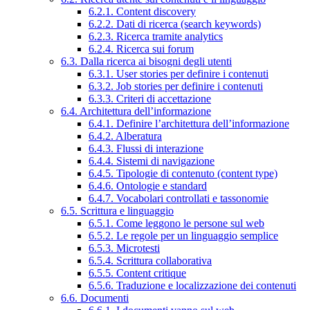
6.2.1. Content discovery
6.2.2. Dati di ricerca (search keywords)
6.2.3. Ricerca tramite analytics
6.2.4. Ricerca sui forum
6.3. Dalla ricerca ai bisogni degli utenti
6.3.1. User stories per definire i contenuti
6.3.2. Job stories per definire i contenuti
6.3.3. Criteri di accettazione
6.4. Architettura dell’informazione
6.4.1. Definire l’architettura dell’informazione
6.4.2. Alberatura
6.4.3. Flussi di interazione
6.4.4. Sistemi di navigazione
6.4.5. Tipologie di contenuto (content type)
6.4.6. Ontologie e standard
6.4.7. Vocabolari controllati e tassonomie
6.5. Scrittura e linguaggio
6.5.1. Come leggono le persone sul web
6.5.2. Le regole per un linguaggio semplice
6.5.3. Microtesti
6.5.4. Scrittura collaborativa
6.5.5. Content critique
6.5.6. Traduzione e localizzazione dei contenuti
6.6. Documenti