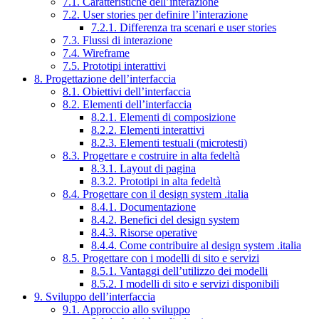
7.1. Caratteristiche dell’interazione
7.2. User stories per definire l’interazione
7.2.1. Differenza tra scenari e user stories
7.3. Flussi di interazione
7.4. Wireframe
7.5. Prototipi interattivi
8. Progettazione dell’interfaccia
8.1. Obiettivi dell’interfaccia
8.2. Elementi dell’interfaccia
8.2.1. Elementi di composizione
8.2.2. Elementi interattivi
8.2.3. Elementi testuali (microtesti)
8.3. Progettare e costruire in alta fedeltà
8.3.1. Layout di pagina
8.3.2. Prototipi in alta fedeltà
8.4. Progettare con il design system .italia
8.4.1. Documentazione
8.4.2. Benefici del design system
8.4.3. Risorse operative
8.4.4. Come contribuire al design system .italia
8.5. Progettare con i modelli di sito e servizi
8.5.1. Vantaggi dell’utilizzo dei modelli
8.5.2. I modelli di sito e servizi disponibili
9. Sviluppo dell’interfaccia
9.1. Approccio allo sviluppo