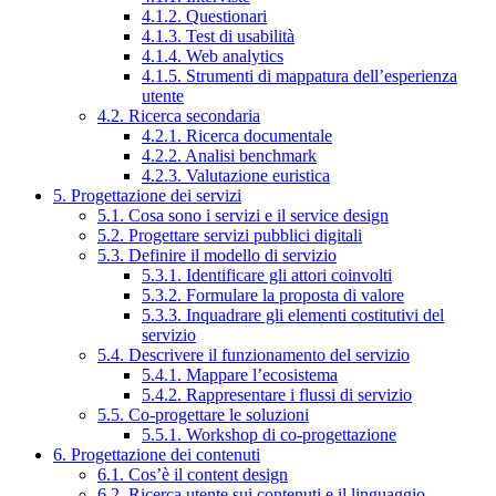
4.1.2. Questionari
4.1.3. Test di usabilità
4.1.4. Web analytics
4.1.5. Strumenti di mappatura dell’esperienza
utente
4.2. Ricerca secondaria
4.2.1. Ricerca documentale
4.2.2. Analisi benchmark
4.2.3. Valutazione euristica
5. Progettazione dei servizi
5.1. Cosa sono i servizi e il service design
5.2. Progettare servizi pubblici digitali
5.3. Definire il modello di servizio
5.3.1. Identificare gli attori coinvolti
5.3.2. Formulare la proposta di valore
5.3.3. Inquadrare gli elementi costitutivi del
servizio
5.4. Descrivere il funzionamento del servizio
5.4.1. Mappare l’ecosistema
5.4.2. Rappresentare i flussi di servizio
5.5. Co-progettare le soluzioni
5.5.1. Workshop di co-progettazione
6. Progettazione dei contenuti
6.1. Cos’è il content design
6.2. Ricerca utente sui contenuti e il linguaggio