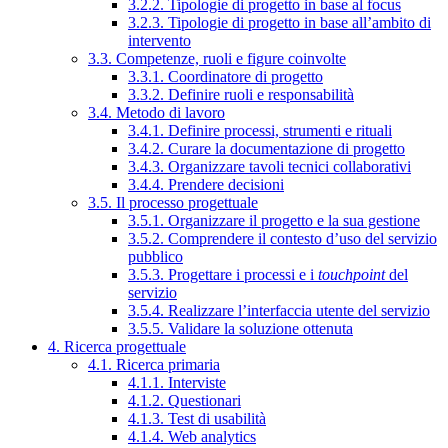
3.2.2. Tipologie di progetto in base al focus
3.2.3. Tipologie di progetto in base all’ambito di
intervento
3.3. Competenze, ruoli e figure coinvolte
3.3.1. Coordinatore di progetto
3.3.2. Definire ruoli e responsabilità
3.4. Metodo di lavoro
3.4.1. Definire processi, strumenti e rituali
3.4.2. Curare la documentazione di progetto
3.4.3. Organizzare tavoli tecnici collaborativi
3.4.4. Prendere decisioni
3.5. Il processo progettuale
3.5.1. Organizzare il progetto e la sua gestione
3.5.2. Comprendere il contesto d’uso del servizio
pubblico
3.5.3. Progettare i processi e i
touchpoint
del
servizio
3.5.4. Realizzare l’interfaccia utente del servizio
3.5.5. Validare la soluzione ottenuta
4. Ricerca progettuale
4.1. Ricerca primaria
4.1.1. Interviste
4.1.2. Questionari
4.1.3. Test di usabilità
4.1.4. Web analytics