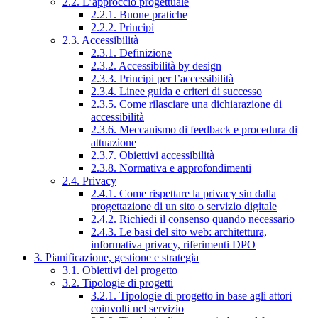
2.2. L’approccio progettuale
2.2.1. Buone pratiche
2.2.2. Principi
2.3. Accessibilità
2.3.1. Definizione
2.3.2. Accessibilità by design
2.3.3. Principi per l’accessibilità
2.3.4. Linee guida e criteri di successo
2.3.5. Come rilasciare una dichiarazione di
accessibilità
2.3.6. Meccanismo di feedback e procedura di
attuazione
2.3.7. Obiettivi accessibilità
2.3.8. Normativa e approfondimenti
2.4. Privacy
2.4.1. Come rispettare la privacy sin dalla
progettazione di un sito o servizio digitale
2.4.2. Richiedi il consenso quando necessario
2.4.3. Le basi del sito web: architettura,
informativa privacy, riferimenti DPO
3. Pianificazione, gestione e strategia
3.1. Obiettivi del progetto
3.2. Tipologie di progetti
3.2.1. Tipologie di progetto in base agli attori
coinvolti nel servizio