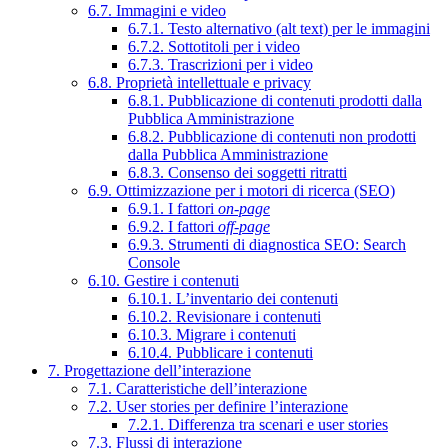
6.7. Immagini e video
6.7.1. Testo alternativo (alt text) per le immagini
6.7.2. Sottotitoli per i video
6.7.3. Trascrizioni per i video
6.8. Proprietà intellettuale e privacy
6.8.1. Pubblicazione di contenuti prodotti dalla
Pubblica Amministrazione
6.8.2. Pubblicazione di contenuti non prodotti
dalla Pubblica Amministrazione
6.8.3. Consenso dei soggetti ritratti
6.9. Ottimizzazione per i motori di ricerca (SEO)
6.9.1. I fattori
on-page
6.9.2. I fattori
off-page
6.9.3. Strumenti di diagnostica SEO: Search
Console
6.10. Gestire i contenuti
6.10.1. L’inventario dei contenuti
6.10.2. Revisionare i contenuti
6.10.3. Migrare i contenuti
6.10.4. Pubblicare i contenuti
7. Progettazione dell’interazione
7.1. Caratteristiche dell’interazione
7.2. User stories per definire l’interazione
7.2.1. Differenza tra scenari e user stories
7.3. Flussi di interazione