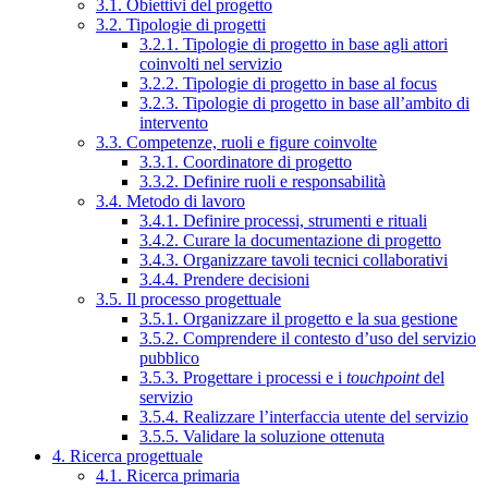
3.1. Obiettivi del progetto
3.2. Tipologie di progetti
3.2.1. Tipologie di progetto in base agli attori
coinvolti nel servizio
3.2.2. Tipologie di progetto in base al focus
3.2.3. Tipologie di progetto in base all’ambito di
intervento
3.3. Competenze, ruoli e figure coinvolte
3.3.1. Coordinatore di progetto
3.3.2. Definire ruoli e responsabilità
3.4. Metodo di lavoro
3.4.1. Definire processi, strumenti e rituali
3.4.2. Curare la documentazione di progetto
3.4.3. Organizzare tavoli tecnici collaborativi
3.4.4. Prendere decisioni
3.5. Il processo progettuale
3.5.1. Organizzare il progetto e la sua gestione
3.5.2. Comprendere il contesto d’uso del servizio
pubblico
3.5.3. Progettare i processi e i
touchpoint
del
servizio
3.5.4. Realizzare l’interfaccia utente del servizio
3.5.5. Validare la soluzione ottenuta
4. Ricerca progettuale
4.1. Ricerca primaria