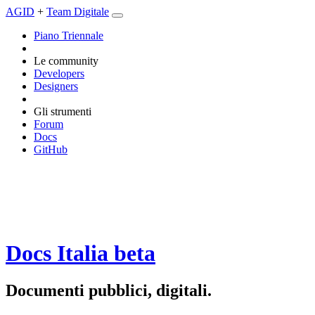
AGID
+
Team Digitale
Piano Triennale
Le community
Developers
Designers
Gli strumenti
Forum
Docs
GitHub
Docs Italia
beta
Documenti pubblici, digitali.