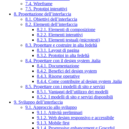
7.4. Wireframe
7.5. Prototipi interattivi
8. Progettazione dell’interfaccia
8.1. Obiettivi dell’interfaccia
8.2. Elementi dell’interfaccia
8.2.1. Elementi di composizione
8.2.2. Elementi interattivi
8.2.3. Elementi testuali (microtesti)
8.3. Progettare e costruire in alta fedeltà
8.3.1. Layout di pagina
8.3.2. Prototipi in alta fedeltà
8.4. Progettare con il design system .italia
8.4.1. Documentazione
8.4.2. Benefici del design system
8.4.3. Risorse operative
8.4.4. Come contribuire al design system .italia
8.5. Progettare con i modelli di sito e servizi
8.5.1. Vantaggi dell’utilizzo dei modelli
8.5.2. I modelli di sito e servizi disponibili
9. Sviluppo dell’interfaccia
9.1. Approccio allo sviluppo
9.1.1. Attività preliminari
9.1.2. Web design responsivo e accessibile
9.1.3. Mobile first
9.1.4. Progressive enhancement e Graceful