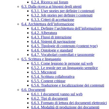
6.2.4. Ricerca sui forum
6.3. Dalla ricerca ai bisogni degli utenti
6.3.1. User stories per definire i contenuti
6.3.2. Job stories per definire i contenuti
6.3.3. Criteri di accettazione
6.4. Architettura dell’informazione
6.4.1. Definire l’architettura dell’informazione
6.4.2. Alberatura
6.4.3. Flussi di interazione
6.4.4. Sistemi di navigazione
6.4.5. Tipologie di contenuto (content type)
6.4.6. Ontologie e standard
6.4.7. Vocabolari controllati e tassonomie
6.5. Scrittura e linguaggio
6.5.1. Come leggono le persone sul web
6.5.2. Le regole per un linguaggio semplice
6.5.3. Microtesti
6.5.4. Scrittura collaborativa
6.5.5. Content critique
6.5.6. Traduzione e localizzazione dei contenuti
6.6. Documenti
6.6.1. I documenti vanno sul web
6.6.2. Tipi di documenti
6.6.3. Formato di lettura dei documenti elettronici
6.6.4. Modalità di produzione dei documenti