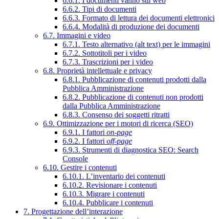
6.6.1. I documenti vanno sul web
6.6.2. Tipi di documenti
6.6.3. Formato di lettura dei documenti elettronici
6.6.4. Modalità di produzione dei documenti
6.7. Immagini e video
6.7.1. Testo alternativo (alt text) per le immagini
6.7.2. Sottotitoli per i video
6.7.3. Trascrizioni per i video
6.8. Proprietà intellettuale e privacy
6.8.1. Pubblicazione di contenuti prodotti dalla
Pubblica Amministrazione
6.8.2. Pubblicazione di contenuti non prodotti
dalla Pubblica Amministrazione
6.8.3. Consenso dei soggetti ritratti
6.9. Ottimizzazione per i motori di ricerca (SEO)
6.9.1. I fattori
on-page
6.9.2. I fattori
off-page
6.9.3. Strumenti di diagnostica SEO: Search
Console
6.10. Gestire i contenuti
6.10.1. L’inventario dei contenuti
6.10.2. Revisionare i contenuti
6.10.3. Migrare i contenuti
6.10.4. Pubblicare i contenuti
7. Progettazione dell’interazione