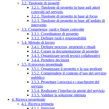
3.2. Tipologie di progetti
3.2.1. Tipologie di progetto in base agli attori
coinvolti nel servizio
3.2.2. Tipologie di progetto in base al focus
3.2.3. Tipologie di progetto in base all’ambito di
intervento
3.3. Competenze, ruoli e figure coinvolte
3.3.1. Coordinatore di progetto
3.3.2. Definire ruoli e responsabilità
3.4. Metodo di lavoro
3.4.1. Definire processi, strumenti e rituali
3.4.2. Curare la documentazione di progetto
3.4.3. Organizzare tavoli tecnici collaborativi
3.4.4. Prendere decisioni
3.5. Il processo progettuale
3.5.1. Organizzare il progetto e la sua gestione
3.5.2. Comprendere il contesto d’uso del servizio
pubblico
3.5.3. Progettare i processi e i
touchpoint
del
servizio
3.5.4. Realizzare l’interfaccia utente del servizio
3.5.5. Validare la soluzione ottenuta
4. Ricerca progettuale
4.1. Ricerca primaria
4.1.1. Interviste