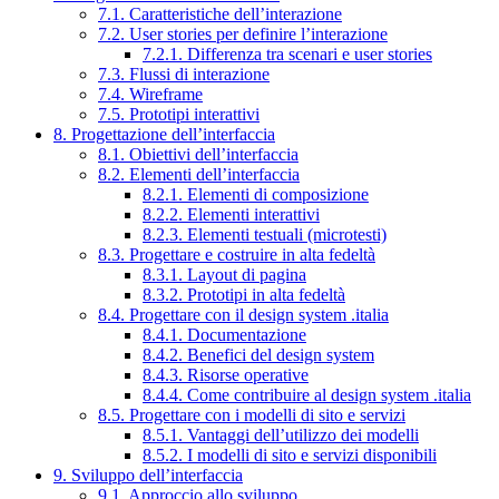
7.1. Caratteristiche dell’interazione
7.2. User stories per definire l’interazione
7.2.1. Differenza tra scenari e user stories
7.3. Flussi di interazione
7.4. Wireframe
7.5. Prototipi interattivi
8. Progettazione dell’interfaccia
8.1. Obiettivi dell’interfaccia
8.2. Elementi dell’interfaccia
8.2.1. Elementi di composizione
8.2.2. Elementi interattivi
8.2.3. Elementi testuali (microtesti)
8.3. Progettare e costruire in alta fedeltà
8.3.1. Layout di pagina
8.3.2. Prototipi in alta fedeltà
8.4. Progettare con il design system .italia
8.4.1. Documentazione
8.4.2. Benefici del design system
8.4.3. Risorse operative
8.4.4. Come contribuire al design system .italia
8.5. Progettare con i modelli di sito e servizi
8.5.1. Vantaggi dell’utilizzo dei modelli
8.5.2. I modelli di sito e servizi disponibili
9. Sviluppo dell’interfaccia
9.1. Approccio allo sviluppo