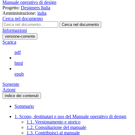
Manuale operativo di design
Progetto:
Designers Italia
Amministrazione:
italia
Cerca nel documento
Cerca nel documento
Informazioni
versione-corrente
Scarica
pdf
html
epub
Sorgente
Azioni
indice dei contenuti
Sommario
1. Scopo, destinatari e uso del Manuale operativo di design
1.1. Versionamento e storico
1.2. Consultazione del manuale
1.3. Contribuisci al manuale