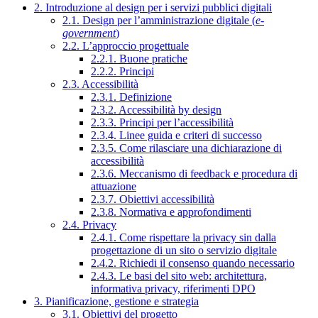
2. Introduzione al design per i servizi pubblici digitali
2.1. Design per l’amministrazione digitale (
e-
government
)
2.2. L’approccio progettuale
2.2.1. Buone pratiche
2.2.2. Principi
2.3. Accessibilità
2.3.1. Definizione
2.3.2. Accessibilità by design
2.3.3. Principi per l’accessibilità
2.3.4. Linee guida e criteri di successo
2.3.5. Come rilasciare una dichiarazione di
accessibilità
2.3.6. Meccanismo di feedback e procedura di
attuazione
2.3.7. Obiettivi accessibilità
2.3.8. Normativa e approfondimenti
2.4. Privacy
2.4.1. Come rispettare la privacy sin dalla
progettazione di un sito o servizio digitale
2.4.2. Richiedi il consenso quando necessario
2.4.3. Le basi del sito web: architettura,
informativa privacy, riferimenti DPO
3. Pianificazione, gestione e strategia
3.1. Obiettivi del progetto