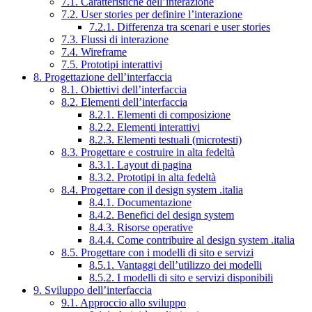
7.1. Caratteristiche dell’interazione
7.2. User stories per definire l’interazione
7.2.1. Differenza tra scenari e user stories
7.3. Flussi di interazione
7.4. Wireframe
7.5. Prototipi interattivi
8. Progettazione dell’interfaccia
8.1. Obiettivi dell’interfaccia
8.2. Elementi dell’interfaccia
8.2.1. Elementi di composizione
8.2.2. Elementi interattivi
8.2.3. Elementi testuali (microtesti)
8.3. Progettare e costruire in alta fedeltà
8.3.1. Layout di pagina
8.3.2. Prototipi in alta fedeltà
8.4. Progettare con il design system .italia
8.4.1. Documentazione
8.4.2. Benefici del design system
8.4.3. Risorse operative
8.4.4. Come contribuire al design system .italia
8.5. Progettare con i modelli di sito e servizi
8.5.1. Vantaggi dell’utilizzo dei modelli
8.5.2. I modelli di sito e servizi disponibili
9. Sviluppo dell’interfaccia
9.1. Approccio allo sviluppo