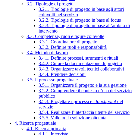
3.2. Tipologie di progetti
3.2.1. Tipologie di progetto in base agli attori
coinvolti nel servizio
3.2.2. Tipologie di progetto in base al focus
3.2.3. Tipologie di progetto in base all’ambito di
intervento
3.3. Competenze, ruoli e figure coinvolte
3.3.1. Coordinatore di progetto
3.3.2. Definire ruoli e responsabilità
3.4. Metodo di lavoro
3.4.1. Definire processi, strumenti e rituali
3.4.2. Curare la documentazione di progetto
3.4.3. Organizzare tavoli tecnici collaborativi
3.4.4. Prendere decisioni
3.5. Il processo progettuale
3.5.1. Organizzare il progetto e la sua gestione
3.5.2. Comprendere il contesto d’uso del servizio
pubblico
3.5.3. Progettare i processi e i
touchpoint
del
servizio
3.5.4. Realizzare l’interfaccia utente del servizio
3.5.5. Validare la soluzione ottenuta
4. Ricerca progettuale
4.1. Ricerca primaria
4.1.1. Interviste