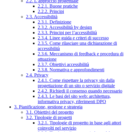
2.2. L’approccio progettuale
2.2.1. Buone pratiche
2.2.2. Principi
2.3. Accessibilità
2.3.1. Definizione
2.3.2. Accessibilità by design
2.3.3. Principi per l’accessibilità
2.3.4. Linee guida e criteri di successo
2.3.5. Come rilasciare una dichiarazione di
accessibilità
2.3.6. Meccanismo di feedback e procedura di
attuazione
2.3.7. Obiettivi accessibilità
2.3.8. Normativa e approfondimenti
2.4. Privacy
2.4.1. Come rispettare la privacy sin dalla
progettazione di un sito o servizio digitale
2.4.2. Richiedi il consenso quando necessario
2.4.3. Le basi del sito web: architettura,
informativa privacy, riferimenti DPO
3. Pianificazione, gestione e strategia
3.1. Obiettivi del progetto
3.2. Tipologie di progetti
3.2.1. Tipologie di progetto in base agli attori
coinvolti nel servizio