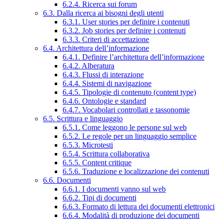
6.2.4. Ricerca sui forum
6.3. Dalla ricerca ai bisogni degli utenti
6.3.1. User stories per definire i contenuti
6.3.2. Job stories per definire i contenuti
6.3.3. Criteri di accettazione
6.4. Architettura dell’informazione
6.4.1. Definire l’architettura dell’informazione
6.4.2. Alberatura
6.4.3. Flussi di interazione
6.4.4. Sistemi di navigazione
6.4.5. Tipologie di contenuto (content type)
6.4.6. Ontologie e standard
6.4.7. Vocabolari controllati e tassonomie
6.5. Scrittura e linguaggio
6.5.1. Come leggono le persone sul web
6.5.2. Le regole per un linguaggio semplice
6.5.3. Microtesti
6.5.4. Scrittura collaborativa
6.5.5. Content critique
6.5.6. Traduzione e localizzazione dei contenuti
6.6. Documenti
6.6.1. I documenti vanno sul web
6.6.2. Tipi di documenti
6.6.3. Formato di lettura dei documenti elettronici
6.6.4. Modalità di produzione dei documenti