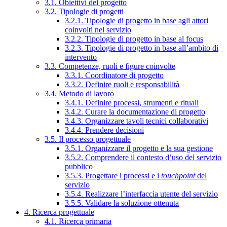
3.1. Obiettivi del progetto
3.2. Tipologie di progetti
3.2.1. Tipologie di progetto in base agli attori
coinvolti nel servizio
3.2.2. Tipologie di progetto in base al focus
3.2.3. Tipologie di progetto in base all’ambito di
intervento
3.3. Competenze, ruoli e figure coinvolte
3.3.1. Coordinatore di progetto
3.3.2. Definire ruoli e responsabilità
3.4. Metodo di lavoro
3.4.1. Definire processi, strumenti e rituali
3.4.2. Curare la documentazione di progetto
3.4.3. Organizzare tavoli tecnici collaborativi
3.4.4. Prendere decisioni
3.5. Il processo progettuale
3.5.1. Organizzare il progetto e la sua gestione
3.5.2. Comprendere il contesto d’uso del servizio
pubblico
3.5.3. Progettare i processi e i
touchpoint
del
servizio
3.5.4. Realizzare l’interfaccia utente del servizio
3.5.5. Validare la soluzione ottenuta
4. Ricerca progettuale
4.1. Ricerca primaria