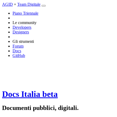
AGID
+
Team Digitale
Piano Triennale
Le community
Developers
Designers
Gli strumenti
Forum
Docs
GitHub
Docs Italia
beta
Documenti pubblici, digitali.