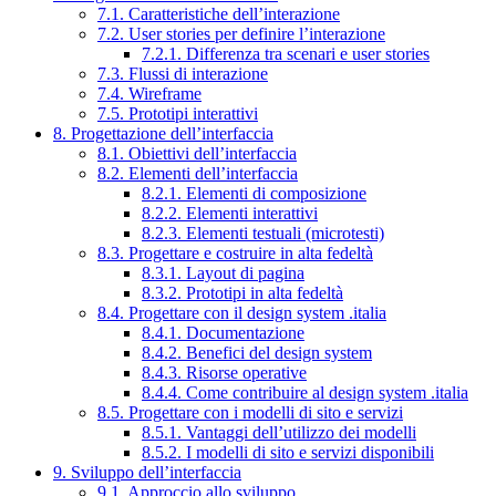
7.1. Caratteristiche dell’interazione
7.2. User stories per definire l’interazione
7.2.1. Differenza tra scenari e user stories
7.3. Flussi di interazione
7.4. Wireframe
7.5. Prototipi interattivi
8. Progettazione dell’interfaccia
8.1. Obiettivi dell’interfaccia
8.2. Elementi dell’interfaccia
8.2.1. Elementi di composizione
8.2.2. Elementi interattivi
8.2.3. Elementi testuali (microtesti)
8.3. Progettare e costruire in alta fedeltà
8.3.1. Layout di pagina
8.3.2. Prototipi in alta fedeltà
8.4. Progettare con il design system .italia
8.4.1. Documentazione
8.4.2. Benefici del design system
8.4.3. Risorse operative
8.4.4. Come contribuire al design system .italia
8.5. Progettare con i modelli di sito e servizi
8.5.1. Vantaggi dell’utilizzo dei modelli
8.5.2. I modelli di sito e servizi disponibili
9. Sviluppo dell’interfaccia
9.1. Approccio allo sviluppo