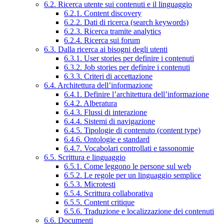
6.2. Ricerca utente sui contenuti e il linguaggio
6.2.1. Content discovery
6.2.2. Dati di ricerca (search keywords)
6.2.3. Ricerca tramite analytics
6.2.4. Ricerca sui forum
6.3. Dalla ricerca ai bisogni degli utenti
6.3.1. User stories per definire i contenuti
6.3.2. Job stories per definire i contenuti
6.3.3. Criteri di accettazione
6.4. Architettura dell’informazione
6.4.1. Definire l’architettura dell’informazione
6.4.2. Alberatura
6.4.3. Flussi di interazione
6.4.4. Sistemi di navigazione
6.4.5. Tipologie di contenuto (content type)
6.4.6. Ontologie e standard
6.4.7. Vocabolari controllati e tassonomie
6.5. Scrittura e linguaggio
6.5.1. Come leggono le persone sul web
6.5.2. Le regole per un linguaggio semplice
6.5.3. Microtesti
6.5.4. Scrittura collaborativa
6.5.5. Content critique
6.5.6. Traduzione e localizzazione dei contenuti
6.6. Documenti