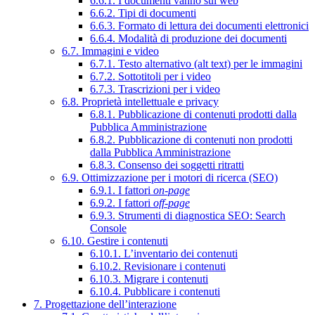
6.6.1. I documenti vanno sul web
6.6.2. Tipi di documenti
6.6.3. Formato di lettura dei documenti elettronici
6.6.4. Modalità di produzione dei documenti
6.7. Immagini e video
6.7.1. Testo alternativo (alt text) per le immagini
6.7.2. Sottotitoli per i video
6.7.3. Trascrizioni per i video
6.8. Proprietà intellettuale e privacy
6.8.1. Pubblicazione di contenuti prodotti dalla
Pubblica Amministrazione
6.8.2. Pubblicazione di contenuti non prodotti
dalla Pubblica Amministrazione
6.8.3. Consenso dei soggetti ritratti
6.9. Ottimizzazione per i motori di ricerca (SEO)
6.9.1. I fattori
on-page
6.9.2. I fattori
off-page
6.9.3. Strumenti di diagnostica SEO: Search
Console
6.10. Gestire i contenuti
6.10.1. L’inventario dei contenuti
6.10.2. Revisionare i contenuti
6.10.3. Migrare i contenuti
6.10.4. Pubblicare i contenuti
7. Progettazione dell’interazione