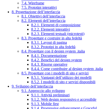
7.4. Wireframe
7.5. Prototipi interattivi
8. Progettazione dell’interfaccia
8.1. Obiettivi dell’interfaccia
8.2. Elementi dell’interfaccia
8.2.1. Elementi di composizione
8.2.2. Elementi interattivi
8.2.3. Elementi testuali (microtesti)
8.3. Progettare e costruire in alta fedeltà
8.3.1. Layout di pagina
8.3.2. Prototipi in alta fedeltà
8.4. Progettare con il design system .italia
8.4.1. Documentazione
8.4.2. Benefici del design system
8.4.3. Risorse operative
8.4.4. Come contribuire al design system .italia
8.5. Progettare con i modelli di sito e servizi
8.5.1. Vantaggi dell’utilizzo dei modelli
8.5.2. I modelli di sito e servizi disponibili
9. Sviluppo dell’interfaccia
9.1. Approccio allo sviluppo
9.1.1. Attività preliminari
9.1.2. Web design responsivo e accessibile
9.1.3. Mobile first
9.1.4. Progressive enhancement e Graceful