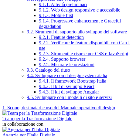
9.1.1. Attività preliminari
9.1.2. Web design responsivo e accessibile
9.1.3. Mobile first
9.1.4. Progressive enhancement e Graceful
degradation
9.2. Strumenti di supporto allo sviluppo del software
9.2.1. Feature detection
9.2.2. Verificare le feature disponibili con Can I
use
9.2.3. Strumenti e risorse per CSS e JavaScript
9.2.4. Supporto browser
9.2.5. Misurare le prestazioni
9.3. Catalogo del riuso
9.4. Sviluppare con il design system .italia
9.4.1. Il framework Bootstrap Italia
9.4.2. Il kit di sviluppo React
9.4.3. Il kit di sviluppo Angular
9.5. Sviluppare con i modelli di sito e servizi
1. Scopo, destinatari e uso del Manuale operativo di design
Team per la Trasformazione Digitale
in collaborazione con
Agenzia per l'Italia Digitale