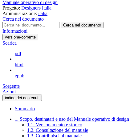
Manuale operativo di design
Progetto:
Designers Italia
Amministrazione:
italia
Cerca nel documento
Cerca nel documento
Informazioni
versione-corrente
Scarica
pdf
html
epub
Sorgente
Azioni
indice dei contenuti
Sommario
1. Scopo, destinatari e uso del Manuale operativo di design
1.1. Versionamento e storico
1.2. Consultazione del manuale
1.3. Contribuisci al manuale