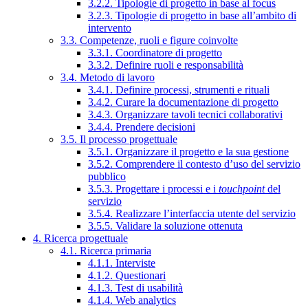
3.2.2. Tipologie di progetto in base al focus
3.2.3. Tipologie di progetto in base all’ambito di
intervento
3.3. Competenze, ruoli e figure coinvolte
3.3.1. Coordinatore di progetto
3.3.2. Definire ruoli e responsabilità
3.4. Metodo di lavoro
3.4.1. Definire processi, strumenti e rituali
3.4.2. Curare la documentazione di progetto
3.4.3. Organizzare tavoli tecnici collaborativi
3.4.4. Prendere decisioni
3.5. Il processo progettuale
3.5.1. Organizzare il progetto e la sua gestione
3.5.2. Comprendere il contesto d’uso del servizio
pubblico
3.5.3. Progettare i processi e i
touchpoint
del
servizio
3.5.4. Realizzare l’interfaccia utente del servizio
3.5.5. Validare la soluzione ottenuta
4. Ricerca progettuale
4.1. Ricerca primaria
4.1.1. Interviste
4.1.2. Questionari
4.1.3. Test di usabilità
4.1.4. Web analytics