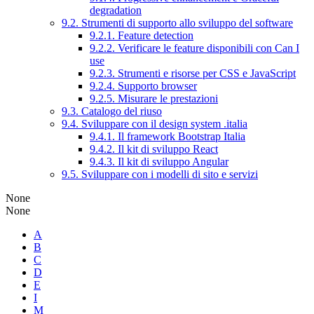
degradation
9.2. Strumenti di supporto allo sviluppo del software
9.2.1. Feature detection
9.2.2. Verificare le feature disponibili con Can I
use
9.2.3. Strumenti e risorse per CSS e JavaScript
9.2.4. Supporto browser
9.2.5. Misurare le prestazioni
9.3. Catalogo del riuso
9.4. Sviluppare con il design system .italia
9.4.1. Il framework Bootstrap Italia
9.4.2. Il kit di sviluppo React
9.4.3. Il kit di sviluppo Angular
9.5. Sviluppare con i modelli di sito e servizi
None
None
A
B
C
D
E
I
M