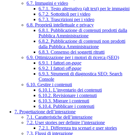
6.7. Immagini e video
6.7.1. Testo alternativo (alt text) per le immagini
6.7.2. Sottotitoli per i video
6.7.3. Trascrizioni per i video
6.8. Proprietà intellettuale e privacy
6.8.1. Pubblicazione di contenuti prodotti dalla
Pubblica Amministrazione
6.8.2. Pubblicazione di contenuti non prodotti
dalla Pubblica Amministrazione
6.8.3. Consenso dei soggetti ritratti
6.9. Ottimizzazione per i motori di ricerca (SEO)
6.9.1. I fattori
on-page
6.9.2. I fattori
off-page
6.9.3. Strumenti di diagnostica SEO: Search
Console
6.10. Gestire i contenuti
6.10.1. L’inventario dei contenuti
6.10.2. Revisionare i contenuti
6.10.3. Migrare i contenuti
6.10.4. Pubblicare i contenuti
7. Progettazione dell’interazione
7.1. Caratteristiche dell’interazione
7.2. User stories per definire l’interazione
7.2.1. Differenza tra scenari e user stories
7.3. Flussi di interazione