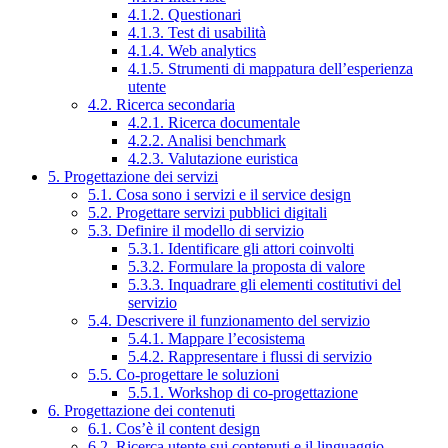
4.1.2. Questionari
4.1.3. Test di usabilità
4.1.4. Web analytics
4.1.5. Strumenti di mappatura dell’esperienza
utente
4.2. Ricerca secondaria
4.2.1. Ricerca documentale
4.2.2. Analisi benchmark
4.2.3. Valutazione euristica
5. Progettazione dei servizi
5.1. Cosa sono i servizi e il service design
5.2. Progettare servizi pubblici digitali
5.3. Definire il modello di servizio
5.3.1. Identificare gli attori coinvolti
5.3.2. Formulare la proposta di valore
5.3.3. Inquadrare gli elementi costitutivi del
servizio
5.4. Descrivere il funzionamento del servizio
5.4.1. Mappare l’ecosistema
5.4.2. Rappresentare i flussi di servizio
5.5. Co-progettare le soluzioni
5.5.1. Workshop di co-progettazione
6. Progettazione dei contenuti
6.1. Cos’è il content design
6.2. Ricerca utente sui contenuti e il linguaggio