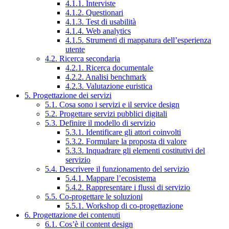
4.1.1. Interviste
4.1.2. Questionari
4.1.3. Test di usabilità
4.1.4. Web analytics
4.1.5. Strumenti di mappatura dell’esperienza
utente
4.2. Ricerca secondaria
4.2.1. Ricerca documentale
4.2.2. Analisi benchmark
4.2.3. Valutazione euristica
5. Progettazione dei servizi
5.1. Cosa sono i servizi e il service design
5.2. Progettare servizi pubblici digitali
5.3. Definire il modello di servizio
5.3.1. Identificare gli attori coinvolti
5.3.2. Formulare la proposta di valore
5.3.3. Inquadrare gli elementi costitutivi del
servizio
5.4. Descrivere il funzionamento del servizio
5.4.1. Mappare l’ecosistema
5.4.2. Rappresentare i flussi di servizio
5.5. Co-progettare le soluzioni
5.5.1. Workshop di co-progettazione
6. Progettazione dei contenuti
6.1. Cos’è il content design