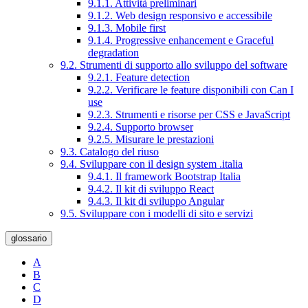
9.1.1. Attività preliminari
9.1.2. Web design responsivo e accessibile
9.1.3. Mobile first
9.1.4. Progressive enhancement e Graceful
degradation
9.2. Strumenti di supporto allo sviluppo del software
9.2.1. Feature detection
9.2.2. Verificare le feature disponibili con Can I
use
9.2.3. Strumenti e risorse per CSS e JavaScript
9.2.4. Supporto browser
9.2.5. Misurare le prestazioni
9.3. Catalogo del riuso
9.4. Sviluppare con il design system .italia
9.4.1. Il framework Bootstrap Italia
9.4.2. Il kit di sviluppo React
9.4.3. Il kit di sviluppo Angular
9.5. Sviluppare con i modelli di sito e servizi
glossario
A
B
C
D