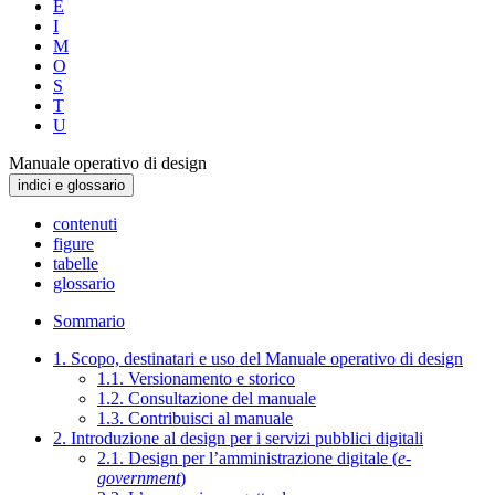
E
I
M
O
S
T
U
Manuale operativo di design
indici e glossario
contenuti
figure
tabelle
glossario
Sommario
1. Scopo, destinatari e uso del Manuale operativo di design
1.1. Versionamento e storico
1.2. Consultazione del manuale
1.3. Contribuisci al manuale
2. Introduzione al design per i servizi pubblici digitali
2.1. Design per l’amministrazione digitale (
e-
government
)