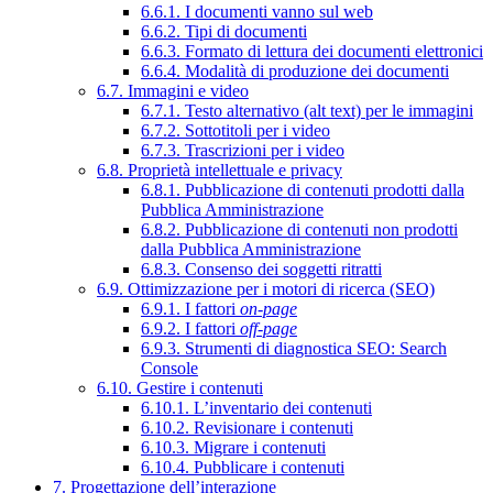
6.6.1. I documenti vanno sul web
6.6.2. Tipi di documenti
6.6.3. Formato di lettura dei documenti elettronici
6.6.4. Modalità di produzione dei documenti
6.7. Immagini e video
6.7.1. Testo alternativo (alt text) per le immagini
6.7.2. Sottotitoli per i video
6.7.3. Trascrizioni per i video
6.8. Proprietà intellettuale e privacy
6.8.1. Pubblicazione di contenuti prodotti dalla
Pubblica Amministrazione
6.8.2. Pubblicazione di contenuti non prodotti
dalla Pubblica Amministrazione
6.8.3. Consenso dei soggetti ritratti
6.9. Ottimizzazione per i motori di ricerca (SEO)
6.9.1. I fattori
on-page
6.9.2. I fattori
off-page
6.9.3. Strumenti di diagnostica SEO: Search
Console
6.10. Gestire i contenuti
6.10.1. L’inventario dei contenuti
6.10.2. Revisionare i contenuti
6.10.3. Migrare i contenuti
6.10.4. Pubblicare i contenuti
7. Progettazione dell’interazione