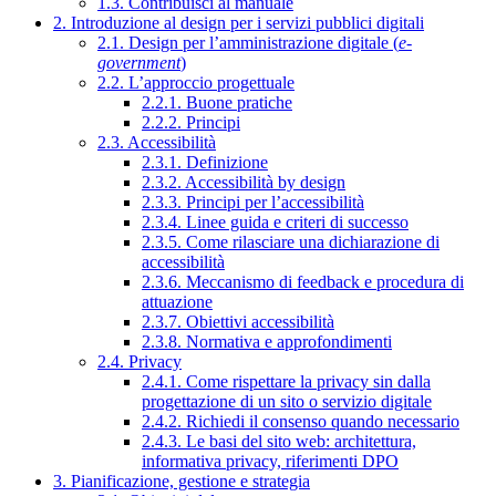
1.3. Contribuisci al manuale
2. Introduzione al design per i servizi pubblici digitali
2.1. Design per l’amministrazione digitale (
e-
government
)
2.2. L’approccio progettuale
2.2.1. Buone pratiche
2.2.2. Principi
2.3. Accessibilità
2.3.1. Definizione
2.3.2. Accessibilità by design
2.3.3. Principi per l’accessibilità
2.3.4. Linee guida e criteri di successo
2.3.5. Come rilasciare una dichiarazione di
accessibilità
2.3.6. Meccanismo di feedback e procedura di
attuazione
2.3.7. Obiettivi accessibilità
2.3.8. Normativa e approfondimenti
2.4. Privacy
2.4.1. Come rispettare la privacy sin dalla
progettazione di un sito o servizio digitale
2.4.2. Richiedi il consenso quando necessario
2.4.3. Le basi del sito web: architettura,
informativa privacy, riferimenti DPO
3. Pianificazione, gestione e strategia