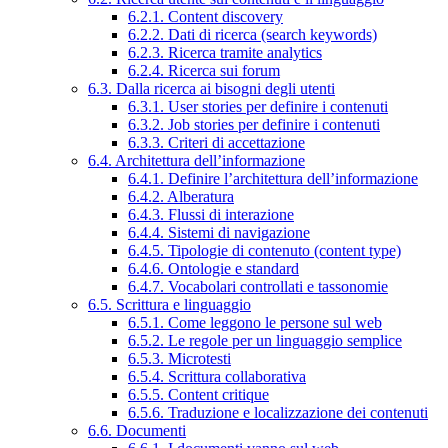
6.2.1. Content discovery
6.2.2. Dati di ricerca (search keywords)
6.2.3. Ricerca tramite analytics
6.2.4. Ricerca sui forum
6.3. Dalla ricerca ai bisogni degli utenti
6.3.1. User stories per definire i contenuti
6.3.2. Job stories per definire i contenuti
6.3.3. Criteri di accettazione
6.4. Architettura dell’informazione
6.4.1. Definire l’architettura dell’informazione
6.4.2. Alberatura
6.4.3. Flussi di interazione
6.4.4. Sistemi di navigazione
6.4.5. Tipologie di contenuto (content type)
6.4.6. Ontologie e standard
6.4.7. Vocabolari controllati e tassonomie
6.5. Scrittura e linguaggio
6.5.1. Come leggono le persone sul web
6.5.2. Le regole per un linguaggio semplice
6.5.3. Microtesti
6.5.4. Scrittura collaborativa
6.5.5. Content critique
6.5.6. Traduzione e localizzazione dei contenuti
6.6. Documenti