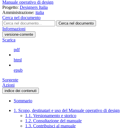
Manuale operativo di design
Progetto:
Designers Italia
Amministrazione:
italia
Cerca nel documento
Cerca nel documento
Informazioni
versione-corrente
Scarica
pdf
html
epub
Sorgente
Azioni
indice dei contenuti
Sommario
1. Scopo, destinatari e uso del Manuale operativo di design
1.1. Versionamento e storico
1.2. Consultazione del manuale
1.3. Contribuisci al manuale