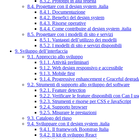
8.3.2. Prototipi in alta fedeltà
8.4. Progettare con il design system .italia
8.4.1. Documentazione
8.4.2. Benefici del design system
8.4.3. Risorse operative
8.4.4. Come contribuire al design system .italia
8.5. Progettare con i modelli di sito e servizi
8.5.1. Vantaggi dell’utilizzo dei modelli
8.5.2. I modelli di sito e servizi disponibili
9. Sviluppo dell’interfaccia
9.1. Approccio allo sviluppo
9.1.1. Attività preliminari
9.1.2. Web design responsivo e accessibile
9.1.3. Mobile first
9.1.4. Progressive enhancement e Graceful degrad
9.2. Strumenti di supporto allo sviluppo del software
9.2.1. Feature detection
9.2.2. Verificare le feature disponibili con Can I us
9.2.3. Strumenti e risorse per CSS e JavaScript
9.2.4. Supporto browser
9.2.5. Misurare le prestazioni
9.3. Catalogo del riuso
9.4. Sviluppare con il design system .italia
9.4.1. Il framework Bootstrap Italia
9.4.2. Il kit di sviluppo React