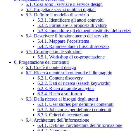
5.1. Cosa sono i servizi e il service design
5.2. Progettare servizi pubblici digitali
5.3. Definire il modello di servizio
5.3.1. Identificare gli attori coinvolti
5.3.2. Formulare la proposta di valore
5.3.3. Inquadrare gli elementi costitutivi del serviz
5.4. Descrivere il funzionamento del servizio
5.4.1. Mappare l’ecosistema
5.4.2. Rappresentare i flussi di servizio
5.5. Co-progettare le soluzioni
5.5.1. Workshop di co-progettazione
6. Progettazione dei contenuti
6.1. Cos’è il content design
6.2. Ricerca utente sui contenuti e il linguaggio
6.2.1. Content discovery
6.2.2. Dati di ricerca (search keywords)
6.2.3. Ricerca tramite analytics
6.2.4. Ricerca sui forum
6.3. Dalla ricerca ai bisogni degli utenti
6.3.1. User stories per definire i contenuti
6.3.2. Job stories per definire i contenuti
6.3.3. Criteri di accettazione
6.4. Architettura dell’informazione
6.4.1. Definire l’architettura dell’informazione
6.4.2. Alberatura