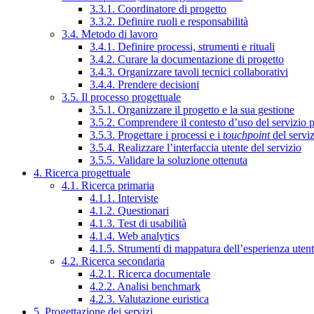
3.3.1. Coordinatore di progetto
3.3.2. Definire ruoli e responsabilità
3.4. Metodo di lavoro
3.4.1. Definire processi, strumenti e rituali
3.4.2. Curare la documentazione di progetto
3.4.3. Organizzare tavoli tecnici collaborativi
3.4.4. Prendere decisioni
3.5. Il processo progettuale
3.5.1. Organizzare il progetto e la sua gestione
3.5.2. Comprendere il contesto d’uso del servizio 
3.5.3. Progettare i processi e i
touchpoint
del servi
3.5.4. Realizzare l’interfaccia utente del servizio
3.5.5. Validare la soluzione ottenuta
4. Ricerca progettuale
4.1. Ricerca primaria
4.1.1. Interviste
4.1.2. Questionari
4.1.3. Test di usabilità
4.1.4. Web analytics
4.1.5. Strumenti di mappatura dell’esperienza uten
4.2. Ricerca secondaria
4.2.1. Ricerca documentale
4.2.2. Analisi benchmark
4.2.3. Valutazione euristica
5. Progettazione dei servizi