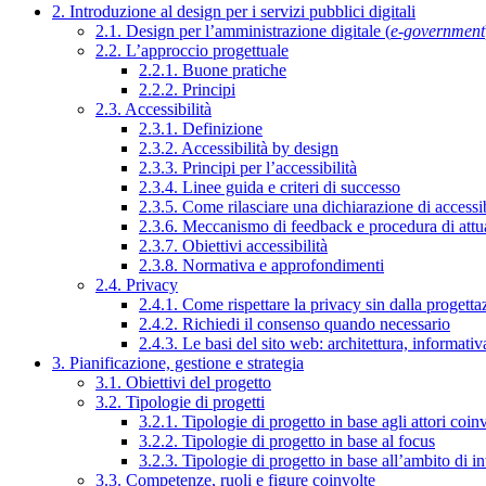
2. Introduzione al design per i servizi pubblici digitali
2.1. Design per l’amministrazione digitale (
e-government
2.2. L’approccio progettuale
2.2.1. Buone pratiche
2.2.2. Principi
2.3. Accessibilità
2.3.1. Definizione
2.3.2. Accessibilità by design
2.3.3. Principi per l’accessibilità
2.3.4. Linee guida e criteri di successo
2.3.5. Come rilasciare una dichiarazione di accessib
2.3.6. Meccanismo di feedback e procedura di attu
2.3.7. Obiettivi accessibilità
2.3.8. Normativa e approfondimenti
2.4. Privacy
2.4.1. Come rispettare la privacy sin dalla progettaz
2.4.2. Richiedi il consenso quando necessario
2.4.3. Le basi del sito web: architettura, informati
3. Pianificazione, gestione e strategia
3.1. Obiettivi del progetto
3.2. Tipologie di progetti
3.2.1. Tipologie di progetto in base agli attori coinv
3.2.2. Tipologie di progetto in base al focus
3.2.3. Tipologie di progetto in base all’ambito di i
3.3. Competenze, ruoli e figure coinvolte