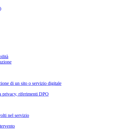
)
ilità
azione
ione di un sito o servizio digitale
va privacy, riferimenti DPO
olti nel servizio
ntervento