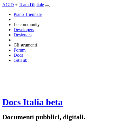
AGID
+
Team Digitale
Piano Triennale
Le community
Developers
Designers
Gli strumenti
Forum
Docs
GitHub
Docs Italia
beta
Documenti pubblici, digitali.