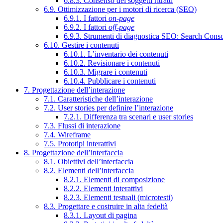
6.8.3. Consenso dei soggetti ritratti
6.9. Ottimizzazione per i motori di ricerca (SEO)
6.9.1. I fattori
on-page
6.9.2. I fattori
off-page
6.9.3. Strumenti di diagnostica SEO: Search Cons
6.10. Gestire i contenuti
6.10.1. L’inventario dei contenuti
6.10.2. Revisionare i contenuti
6.10.3. Migrare i contenuti
6.10.4. Pubblicare i contenuti
7. Progettazione dell’interazione
7.1. Caratteristiche dell’interazione
7.2. User stories per definire l’interazione
7.2.1. Differenza tra scenari e user stories
7.3. Flussi di interazione
7.4. Wireframe
7.5. Prototipi interattivi
8. Progettazione dell’interfaccia
8.1. Obiettivi dell’interfaccia
8.2. Elementi dell’interfaccia
8.2.1. Elementi di composizione
8.2.2. Elementi interattivi
8.2.3. Elementi testuali (microtesti)
8.3. Progettare e costruire in alta fedeltà
8.3.1. Layout di pagina