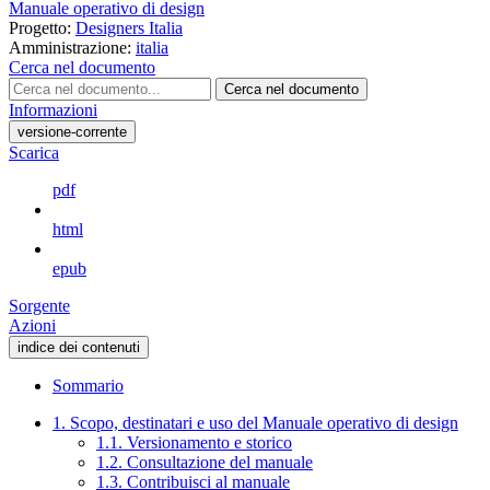
Manuale operativo di design
Progetto:
Designers Italia
Amministrazione:
italia
Cerca nel documento
Cerca nel documento
Informazioni
versione-corrente
Scarica
pdf
html
epub
Sorgente
Azioni
indice dei contenuti
Sommario
1. Scopo, destinatari e uso del Manuale operativo di design
1.1. Versionamento e storico
1.2. Consultazione del manuale
1.3. Contribuisci al manuale