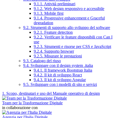
9.1.1. Attività preliminari
9.1.2. Web design responsivo e accessibile
9.1.3. Mobile first
9.1.4. Progressive enhancement e Graceful
degradation
9.2. Strumenti di supporto allo sviluppo del software
9.2.1. Feature detection
9.2.2. Verificare le feature disponibili con Can I
use
9.2.3. Strumenti e risorse per CSS e JavaScript
9.2.4. Supporto browser
9.2.5. Misurare le prestazioni
9.3. Catalogo del riuso
9.4. Sviluppare con il design system .italia
9.4.1. Il framework Bootstrap Italia
9.4.2. Il kit di sviluppo React
9.4.3. Il kit di sviluppo Angular
9.5. Sviluppare con i modelli di sito e servizi
1. Scopo, destinatari e uso del Manuale operativo di design
Team per la Trasformazione Digitale
in collaborazione con
Agenzia per l'Italia Digitale