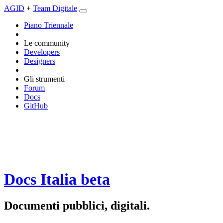
AGID
+
Team Digitale
Piano Triennale
Le community
Developers
Designers
Gli strumenti
Forum
Docs
GitHub
Docs Italia
beta
Documenti pubblici, digitali.