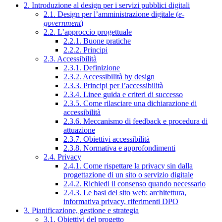
2. Introduzione al design per i servizi pubblici digitali
2.1. Design per l’amministrazione digitale (
e-
government
)
2.2. L’approccio progettuale
2.2.1. Buone pratiche
2.2.2. Principi
2.3. Accessibilità
2.3.1. Definizione
2.3.2. Accessibilità by design
2.3.3. Principi per l’accessibilità
2.3.4. Linee guida e criteri di successo
2.3.5. Come rilasciare una dichiarazione di
accessibilità
2.3.6. Meccanismo di feedback e procedura di
attuazione
2.3.7. Obiettivi accessibilità
2.3.8. Normativa e approfondimenti
2.4. Privacy
2.4.1. Come rispettare la privacy sin dalla
progettazione di un sito o servizio digitale
2.4.2. Richiedi il consenso quando necessario
2.4.3. Le basi del sito web: architettura,
informativa privacy, riferimenti DPO
3. Pianificazione, gestione e strategia
3.1. Obiettivi del progetto