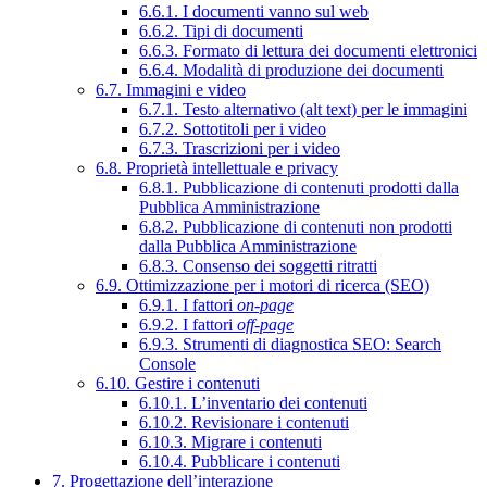
6.6.1. I documenti vanno sul web
6.6.2. Tipi di documenti
6.6.3. Formato di lettura dei documenti elettronici
6.6.4. Modalità di produzione dei documenti
6.7. Immagini e video
6.7.1. Testo alternativo (alt text) per le immagini
6.7.2. Sottotitoli per i video
6.7.3. Trascrizioni per i video
6.8. Proprietà intellettuale e privacy
6.8.1. Pubblicazione di contenuti prodotti dalla
Pubblica Amministrazione
6.8.2. Pubblicazione di contenuti non prodotti
dalla Pubblica Amministrazione
6.8.3. Consenso dei soggetti ritratti
6.9. Ottimizzazione per i motori di ricerca (SEO)
6.9.1. I fattori
on-page
6.9.2. I fattori
off-page
6.9.3. Strumenti di diagnostica SEO: Search
Console
6.10. Gestire i contenuti
6.10.1. L’inventario dei contenuti
6.10.2. Revisionare i contenuti
6.10.3. Migrare i contenuti
6.10.4. Pubblicare i contenuti
7. Progettazione dell’interazione