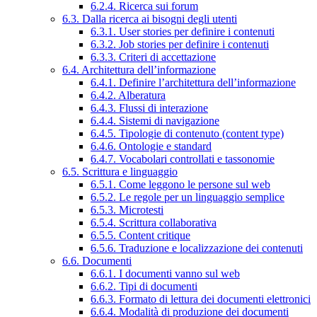
6.2.4. Ricerca sui forum
6.3. Dalla ricerca ai bisogni degli utenti
6.3.1. User stories per definire i contenuti
6.3.2. Job stories per definire i contenuti
6.3.3. Criteri di accettazione
6.4. Architettura dell’informazione
6.4.1. Definire l’architettura dell’informazione
6.4.2. Alberatura
6.4.3. Flussi di interazione
6.4.4. Sistemi di navigazione
6.4.5. Tipologie di contenuto (content type)
6.4.6. Ontologie e standard
6.4.7. Vocabolari controllati e tassonomie
6.5. Scrittura e linguaggio
6.5.1. Come leggono le persone sul web
6.5.2. Le regole per un linguaggio semplice
6.5.3. Microtesti
6.5.4. Scrittura collaborativa
6.5.5. Content critique
6.5.6. Traduzione e localizzazione dei contenuti
6.6. Documenti
6.6.1. I documenti vanno sul web
6.6.2. Tipi di documenti
6.6.3. Formato di lettura dei documenti elettronici
6.6.4. Modalità di produzione dei documenti