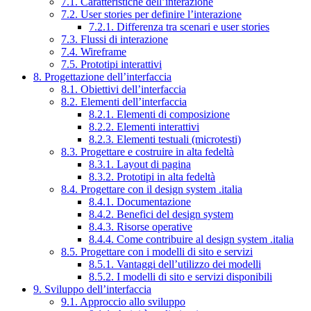
7.1. Caratteristiche dell’interazione
7.2. User stories per definire l’interazione
7.2.1. Differenza tra scenari e user stories
7.3. Flussi di interazione
7.4. Wireframe
7.5. Prototipi interattivi
8. Progettazione dell’interfaccia
8.1. Obiettivi dell’interfaccia
8.2. Elementi dell’interfaccia
8.2.1. Elementi di composizione
8.2.2. Elementi interattivi
8.2.3. Elementi testuali (microtesti)
8.3. Progettare e costruire in alta fedeltà
8.3.1. Layout di pagina
8.3.2. Prototipi in alta fedeltà
8.4. Progettare con il design system .italia
8.4.1. Documentazione
8.4.2. Benefici del design system
8.4.3. Risorse operative
8.4.4. Come contribuire al design system .italia
8.5. Progettare con i modelli di sito e servizi
8.5.1. Vantaggi dell’utilizzo dei modelli
8.5.2. I modelli di sito e servizi disponibili
9. Sviluppo dell’interfaccia
9.1. Approccio allo sviluppo