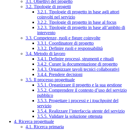
3.1. Obiettivi del progetto
3.2. Tipologie di progetti
3.2.1. Tipologie di progetto in base agli attori
coinvolti nel servizio
3.2.2. Tipologie di progetto in base al focus
3.2.3. Tipologie di progetto in base all’ambito di
intervento
3.3. Competenze, ruoli e figure coinvolte
3.3.1. Coordinatore di progetto
3.3.2. Definire ruoli e responsabilità
3.4. Metodo di lavoro
3.4.1. Definire processi, strumenti e rituali
3.4.2. Curare la documentazione di progetto
3.4.3. Organizzare tavoli tecnici collaborativi
3.4.4. Prendere decisioni
3.5. Il processo progettuale
3.5.1. Organizzare il progetto e la sua gestione
3.5.2. Comprendere il contesto d’uso del servizio
pubblico
3.5.3. Progettare i processi e i
touchpoint
del
servizio
3.5.4. Realizzare l’interfaccia utente del servizio
3.5.5. Validare la soluzione ottenuta
4. Ricerca progettuale
4.1. Ricerca primaria