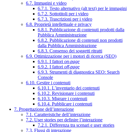
6.7. Immagini e video
6.7.1. Testo alternativo (alt text) per le immagini
6.7.2. Sottotitoli per i video
6.7.3. Trascrizioni per i video
6.8. Proprietà intellettuale e privacy
6.8.1. Pubblicazione di contenuti prodotti dalla
Pubblica Amministrazione
6.8.2. Pubblicazione di contenuti non prodotti
dalla Pubblica Amministrazione
6.8.3. Consenso dei soggetti ritratti
6.9. Ottimizzazione per i motori di ricerca (SEO)
6.9.1. I fattori
on-page
6.9.2. I fattori
off-page
6.9.3. Strumenti di diagnostica SEO: Search
Console
6.10. Gestire i contenuti
6.10.1. L’inventario dei contenuti
6.10.2. Revisionare i contenuti
6.10.3. Migrare i contenuti
6.10.4. Pubblicare i contenuti
7. Progettazione dell’interazione
7.1. Caratteristiche dell’interazione
7.2. User stories per definire l’interazione
7.2.1. Differenza tra scenari e user stories
7.3. Flussi di interazione