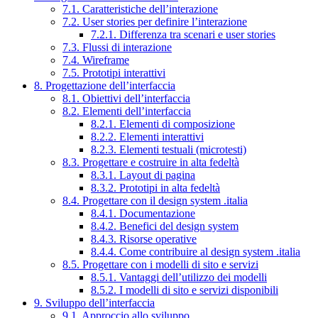
7.1. Caratteristiche dell’interazione
7.2. User stories per definire l’interazione
7.2.1. Differenza tra scenari e user stories
7.3. Flussi di interazione
7.4. Wireframe
7.5. Prototipi interattivi
8. Progettazione dell’interfaccia
8.1. Obiettivi dell’interfaccia
8.2. Elementi dell’interfaccia
8.2.1. Elementi di composizione
8.2.2. Elementi interattivi
8.2.3. Elementi testuali (microtesti)
8.3. Progettare e costruire in alta fedeltà
8.3.1. Layout di pagina
8.3.2. Prototipi in alta fedeltà
8.4. Progettare con il design system .italia
8.4.1. Documentazione
8.4.2. Benefici del design system
8.4.3. Risorse operative
8.4.4. Come contribuire al design system .italia
8.5. Progettare con i modelli di sito e servizi
8.5.1. Vantaggi dell’utilizzo dei modelli
8.5.2. I modelli di sito e servizi disponibili
9. Sviluppo dell’interfaccia
9.1. Approccio allo sviluppo