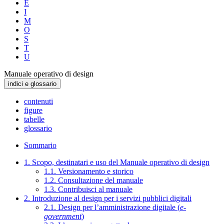
E
I
M
O
S
T
U
Manuale operativo di design
indici e glossario
contenuti
figure
tabelle
glossario
Sommario
1. Scopo, destinatari e uso del Manuale operativo di design
1.1. Versionamento e storico
1.2. Consultazione del manuale
1.3. Contribuisci al manuale
2. Introduzione al design per i servizi pubblici digitali
2.1. Design per l’amministrazione digitale (
e-
government
)