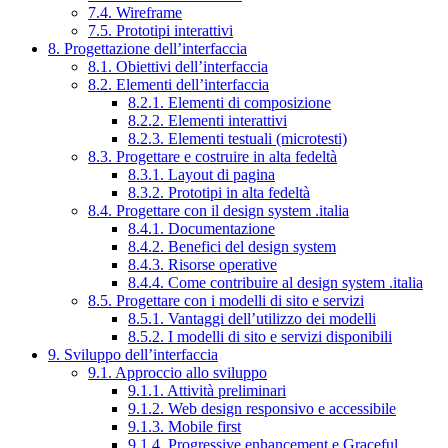
7.4. Wireframe
7.5. Prototipi interattivi
8. Progettazione dell’interfaccia
8.1. Obiettivi dell’interfaccia
8.2. Elementi dell’interfaccia
8.2.1. Elementi di composizione
8.2.2. Elementi interattivi
8.2.3. Elementi testuali (microtesti)
8.3. Progettare e costruire in alta fedeltà
8.3.1. Layout di pagina
8.3.2. Prototipi in alta fedeltà
8.4. Progettare con il design system .italia
8.4.1. Documentazione
8.4.2. Benefici del design system
8.4.3. Risorse operative
8.4.4. Come contribuire al design system .italia
8.5. Progettare con i modelli di sito e servizi
8.5.1. Vantaggi dell’utilizzo dei modelli
8.5.2. I modelli di sito e servizi disponibili
9. Sviluppo dell’interfaccia
9.1. Approccio allo sviluppo
9.1.1. Attività preliminari
9.1.2. Web design responsivo e accessibile
9.1.3. Mobile first
9.1.4. Progressive enhancement e Graceful