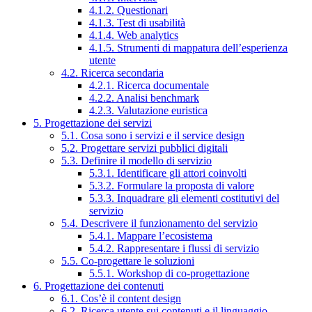
4.1.2. Questionari
4.1.3. Test di usabilità
4.1.4. Web analytics
4.1.5. Strumenti di mappatura dell’esperienza
utente
4.2. Ricerca secondaria
4.2.1. Ricerca documentale
4.2.2. Analisi benchmark
4.2.3. Valutazione euristica
5. Progettazione dei servizi
5.1. Cosa sono i servizi e il service design
5.2. Progettare servizi pubblici digitali
5.3. Definire il modello di servizio
5.3.1. Identificare gli attori coinvolti
5.3.2. Formulare la proposta di valore
5.3.3. Inquadrare gli elementi costitutivi del
servizio
5.4. Descrivere il funzionamento del servizio
5.4.1. Mappare l’ecosistema
5.4.2. Rappresentare i flussi di servizio
5.5. Co-progettare le soluzioni
5.5.1. Workshop di co-progettazione
6. Progettazione dei contenuti
6.1. Cos’è il content design
6.2. Ricerca utente sui contenuti e il linguaggio