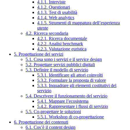
4.1.1. Interviste
4.1.2. Questionari
4.1.3. Test di usabilità
4.1.4. Web analytics
4.1.5. Strumenti di mappatura dell’esperienza
utente
4.2. Ricerca secondaria
4.2.1. Ricerca documentale
4.2.2. Analisi benchmark
4.2.3. Valutazione euristica
5. Progettazione dei servizi
5.1. Cosa sono i servizi e il service design
5.2. Progettare servizi pubblici digitali
5.3. Definire il modello di servizio
5.3.1. Identificare gli attori coinvolti
5.3.2. Formulare la proposta di valore
5.3.3. Inquadrare gli elementi costitutivi del
servizio
5.4. Descrivere il funzionamento del servizio
5.4.1. Mappare l’ecosistema
5.4.2. Rappresentare i flussi di servizio
5.5. Co-progettare le soluzioni
5.5.1. Workshop di co-progettazione
6. Progettazione dei contenuti
6.1. Cos’è il content design