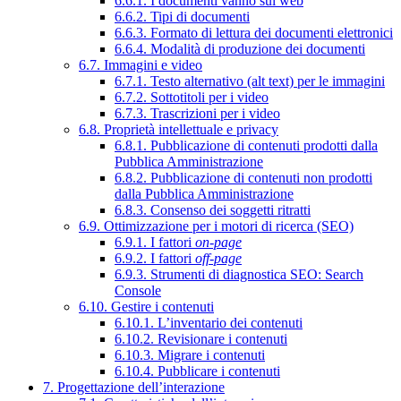
6.6.1. I documenti vanno sul web
6.6.2. Tipi di documenti
6.6.3. Formato di lettura dei documenti elettronici
6.6.4. Modalità di produzione dei documenti
6.7. Immagini e video
6.7.1. Testo alternativo (alt text) per le immagini
6.7.2. Sottotitoli per i video
6.7.3. Trascrizioni per i video
6.8. Proprietà intellettuale e privacy
6.8.1. Pubblicazione di contenuti prodotti dalla
Pubblica Amministrazione
6.8.2. Pubblicazione di contenuti non prodotti
dalla Pubblica Amministrazione
6.8.3. Consenso dei soggetti ritratti
6.9. Ottimizzazione per i motori di ricerca (SEO)
6.9.1. I fattori
on-page
6.9.2. I fattori
off-page
6.9.3. Strumenti di diagnostica SEO: Search
Console
6.10. Gestire i contenuti
6.10.1. L’inventario dei contenuti
6.10.2. Revisionare i contenuti
6.10.3. Migrare i contenuti
6.10.4. Pubblicare i contenuti
7. Progettazione dell’interazione