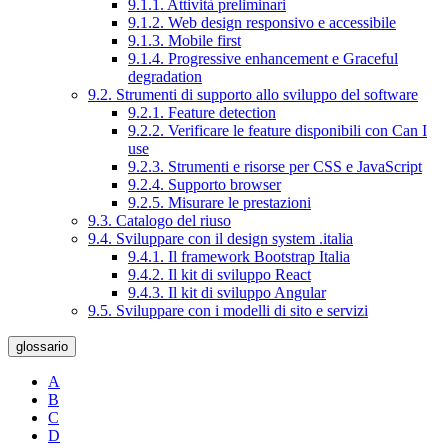
9.1.1. Attività preliminari
9.1.2. Web design responsivo e accessibile
9.1.3. Mobile first
9.1.4. Progressive enhancement e Graceful
degradation
9.2. Strumenti di supporto allo sviluppo del software
9.2.1. Feature detection
9.2.2. Verificare le feature disponibili con Can I
use
9.2.3. Strumenti e risorse per CSS e JavaScript
9.2.4. Supporto browser
9.2.5. Misurare le prestazioni
9.3. Catalogo del riuso
9.4. Sviluppare con il design system .italia
9.4.1. Il framework Bootstrap Italia
9.4.2. Il kit di sviluppo React
9.4.3. Il kit di sviluppo Angular
9.5. Sviluppare con i modelli di sito e servizi
glossario
A
B
C
D