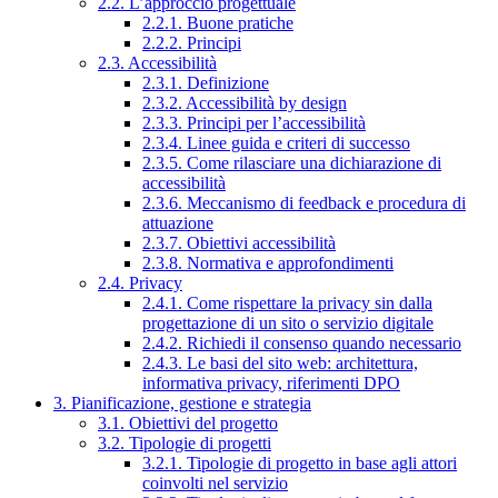
2.2. L’approccio progettuale
2.2.1. Buone pratiche
2.2.2. Principi
2.3. Accessibilità
2.3.1. Definizione
2.3.2. Accessibilità by design
2.3.3. Principi per l’accessibilità
2.3.4. Linee guida e criteri di successo
2.3.5. Come rilasciare una dichiarazione di
accessibilità
2.3.6. Meccanismo di feedback e procedura di
attuazione
2.3.7. Obiettivi accessibilità
2.3.8. Normativa e approfondimenti
2.4. Privacy
2.4.1. Come rispettare la privacy sin dalla
progettazione di un sito o servizio digitale
2.4.2. Richiedi il consenso quando necessario
2.4.3. Le basi del sito web: architettura,
informativa privacy, riferimenti DPO
3. Pianificazione, gestione e strategia
3.1. Obiettivi del progetto
3.2. Tipologie di progetti
3.2.1. Tipologie di progetto in base agli attori
coinvolti nel servizio