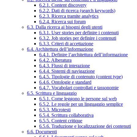
6.2.1. Content discovery
6.2.2. Dati di ricerca (search keywords)
6.2.3. Ricerca tramite analytics
6.2.4. Ricerca sui forum
6.3. Dalla ricerca ai bisogni degli utenti
6.3.1. User stories per definire i contenuti
6.3.2. Job stories per definire i contenuti
6.3.3. Criteri di accettazione
6.4. Architettura dell’informazione
6.4.1. Definire l’architettura dell’informazione
6.4.2. Alberatura
6.4.3. Flussi di interazione
6.4.4. Sistemi di navigazione
6.4.5. Tipologie di contenuto (content type)
6.4.6. Ontologie e standard
6.4.7. Vocabolari controllati e tassonomie
6.5. Scrittura e linguaggio
6.5.1. Come leggono le persone sul web
6.5.2. Le regole per un linguaggio semplice
6.5.3. Microtesti
6.5.4. Scrittura collaborativa
6.5.5. Content critique
6.5.6. Traduzione e localizzazione dei contenuti
6.6. Documenti