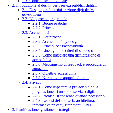
1.3. Contribuisci al manuale
2. Introduzione al design per i servizi pubblici digitali
2.1. Design per l’amministrazione digitale (
e-
government
)
2.2. L’approccio progettuale
2.2.1. Buone pratiche
2.2.2. Principi
2.3. Accessibilità
2.3.1. Definizione
2.3.2. Accessibilità by design
2.3.3. Principi per l’accessibilità
2.3.4. Linee guida e criteri di successo
2.3.5. Come rilasciare una dichiarazione di
accessibilità
2.3.6. Meccanismo di feedback e procedura di
attuazione
2.3.7. Obiettivi accessibilità
2.3.8. Normativa e approfondimenti
2.4. Privacy
2.4.1. Come rispettare la privacy sin dalla
progettazione di un sito o servizio digitale
2.4.2. Richiedi il consenso quando necessario
2.4.3. Le basi del sito web: architettura,
informativa privacy, riferimenti DPO
3. Pianificazione, gestione e strategia