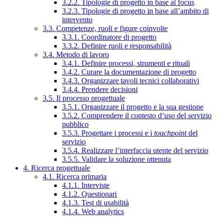
3.2.2. Tipologie di progetto in base al focus
3.2.3. Tipologie di progetto in base all’ambito di
intervento
3.3. Competenze, ruoli e figure coinvolte
3.3.1. Coordinatore di progetto
3.3.2. Definire ruoli e responsabilità
3.4. Metodo di lavoro
3.4.1. Definire processi, strumenti e rituali
3.4.2. Curare la documentazione di progetto
3.4.3. Organizzare tavoli tecnici collaborativi
3.4.4. Prendere decisioni
3.5. Il processo progettuale
3.5.1. Organizzare il progetto e la sua gestione
3.5.2. Comprendere il contesto d’uso del servizio
pubblico
3.5.3. Progettare i processi e i
touchpoint
del
servizio
3.5.4. Realizzare l’interfaccia utente del servizio
3.5.5. Validare la soluzione ottenuta
4. Ricerca progettuale
4.1. Ricerca primaria
4.1.1. Interviste
4.1.2. Questionari
4.1.3. Test di usabilità
4.1.4. Web analytics