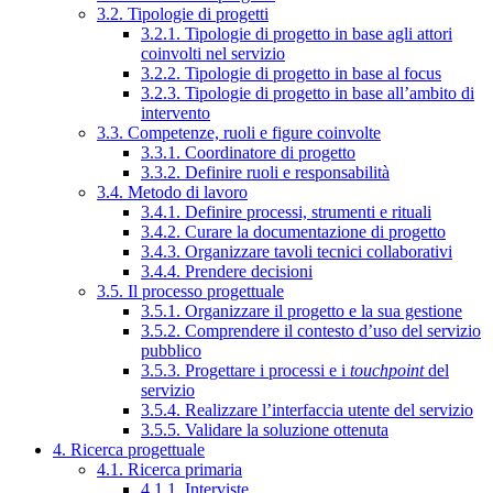
3.2. Tipologie di progetti
3.2.1. Tipologie di progetto in base agli attori
coinvolti nel servizio
3.2.2. Tipologie di progetto in base al focus
3.2.3. Tipologie di progetto in base all’ambito di
intervento
3.3. Competenze, ruoli e figure coinvolte
3.3.1. Coordinatore di progetto
3.3.2. Definire ruoli e responsabilità
3.4. Metodo di lavoro
3.4.1. Definire processi, strumenti e rituali
3.4.2. Curare la documentazione di progetto
3.4.3. Organizzare tavoli tecnici collaborativi
3.4.4. Prendere decisioni
3.5. Il processo progettuale
3.5.1. Organizzare il progetto e la sua gestione
3.5.2. Comprendere il contesto d’uso del servizio
pubblico
3.5.3. Progettare i processi e i
touchpoint
del
servizio
3.5.4. Realizzare l’interfaccia utente del servizio
3.5.5. Validare la soluzione ottenuta
4. Ricerca progettuale
4.1. Ricerca primaria
4.1.1. Interviste