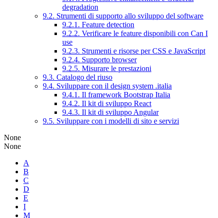
degradation
9.2. Strumenti di supporto allo sviluppo del software
9.2.1. Feature detection
9.2.2. Verificare le feature disponibili con Can I
use
9.2.3. Strumenti e risorse per CSS e JavaScript
9.2.4. Supporto browser
9.2.5. Misurare le prestazioni
9.3. Catalogo del riuso
9.4. Sviluppare con il design system .italia
9.4.1. Il framework Bootstrap Italia
9.4.2. Il kit di sviluppo React
9.4.3. Il kit di sviluppo Angular
9.5. Sviluppare con i modelli di sito e servizi
None
None
A
B
C
D
E
I
M