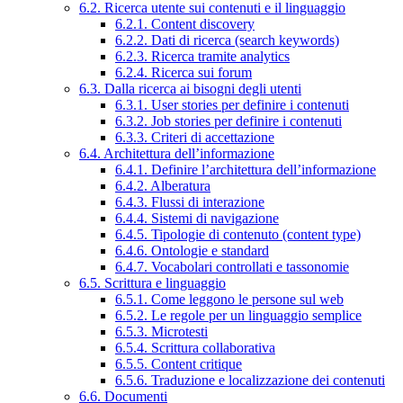
6.2. Ricerca utente sui contenuti e il linguaggio
6.2.1. Content discovery
6.2.2. Dati di ricerca (search keywords)
6.2.3. Ricerca tramite analytics
6.2.4. Ricerca sui forum
6.3. Dalla ricerca ai bisogni degli utenti
6.3.1. User stories per definire i contenuti
6.3.2. Job stories per definire i contenuti
6.3.3. Criteri di accettazione
6.4. Architettura dell’informazione
6.4.1. Definire l’architettura dell’informazione
6.4.2. Alberatura
6.4.3. Flussi di interazione
6.4.4. Sistemi di navigazione
6.4.5. Tipologie di contenuto (content type)
6.4.6. Ontologie e standard
6.4.7. Vocabolari controllati e tassonomie
6.5. Scrittura e linguaggio
6.5.1. Come leggono le persone sul web
6.5.2. Le regole per un linguaggio semplice
6.5.3. Microtesti
6.5.4. Scrittura collaborativa
6.5.5. Content critique
6.5.6. Traduzione e localizzazione dei contenuti
6.6. Documenti