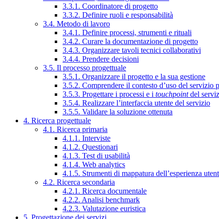
3.3.1. Coordinatore di progetto
3.3.2. Definire ruoli e responsabilità
3.4. Metodo di lavoro
3.4.1. Definire processi, strumenti e rituali
3.4.2. Curare la documentazione di progetto
3.4.3. Organizzare tavoli tecnici collaborativi
3.4.4. Prendere decisioni
3.5. Il processo progettuale
3.5.1. Organizzare il progetto e la sua gestione
3.5.2. Comprendere il contesto d’uso del servizio 
3.5.3. Progettare i processi e i
touchpoint
del servi
3.5.4. Realizzare l’interfaccia utente del servizio
3.5.5. Validare la soluzione ottenuta
4. Ricerca progettuale
4.1. Ricerca primaria
4.1.1. Interviste
4.1.2. Questionari
4.1.3. Test di usabilità
4.1.4. Web analytics
4.1.5. Strumenti di mappatura dell’esperienza uten
4.2. Ricerca secondaria
4.2.1. Ricerca documentale
4.2.2. Analisi benchmark
4.2.3. Valutazione euristica
5. Progettazione dei servizi