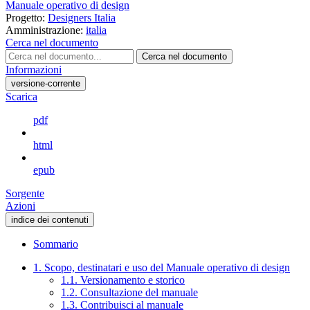
Manuale operativo di design
Progetto:
Designers Italia
Amministrazione:
italia
Cerca nel documento
Cerca nel documento
Informazioni
versione-corrente
Scarica
pdf
html
epub
Sorgente
Azioni
indice dei contenuti
Sommario
1. Scopo, destinatari e uso del Manuale operativo di design
1.1. Versionamento e storico
1.2. Consultazione del manuale
1.3. Contribuisci al manuale