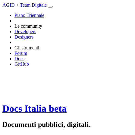
AGID
+
Team Digitale
Piano Triennale
Le community
Developers
Designers
Gli strumenti
Forum
Docs
GitHub
Docs Italia
beta
Documenti pubblici, digitali.