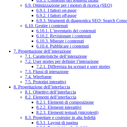
6.8.3. Consenso dei soggetti ritratti
6.9. Ottimizzazione per i motori di ricerca (SEO)
6.9.1. I fattori
on-page
6.9.2. I fattori
off-page
6.9.3. Strumenti di diagnostica SEO: Search Cons
6.10. Gestire i contenuti
6.10.1. L’inventario dei contenuti
6.10.2. Revisionare i contenuti
6.10.3. Migrare i contenuti
6.10.4. Pubblicare i contenuti
7. Progettazione dell’interazione
7.1. Caratteristiche dell’interazione
7.2. User stories per definire l’interazione
7.2.1. Differenza tra scenari e user stories
7.3. Flussi di interazione
7.4. Wireframe
7.5. Prototipi interattivi
8. Progettazione dell’interfaccia
8.1. Obiettivi dell’interfaccia
8.2. Elementi dell’interfaccia
8.2.1. Elementi di composizione
8.2.2. Elementi interattivi
8.2.3. Elementi testuali (microtesti)
8.3. Progettare e costruire in alta fedeltà
8.3.1. Layout di pagina