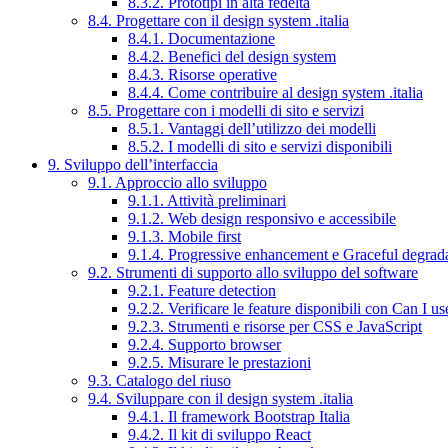
8.3.2. Prototipi in alta fedeltà
8.4. Progettare con il design system .italia
8.4.1. Documentazione
8.4.2. Benefici del design system
8.4.3. Risorse operative
8.4.4. Come contribuire al design system .italia
8.5. Progettare con i modelli di sito e servizi
8.5.1. Vantaggi dell’utilizzo dei modelli
8.5.2. I modelli di sito e servizi disponibili
9. Sviluppo dell’interfaccia
9.1. Approccio allo sviluppo
9.1.1. Attività preliminari
9.1.2. Web design responsivo e accessibile
9.1.3. Mobile first
9.1.4. Progressive enhancement e Graceful degrad
9.2. Strumenti di supporto allo sviluppo del software
9.2.1. Feature detection
9.2.2. Verificare le feature disponibili con Can I us
9.2.3. Strumenti e risorse per CSS e JavaScript
9.2.4. Supporto browser
9.2.5. Misurare le prestazioni
9.3. Catalogo del riuso
9.4. Sviluppare con il design system .italia
9.4.1. Il framework Bootstrap Italia
9.4.2. Il kit di sviluppo React