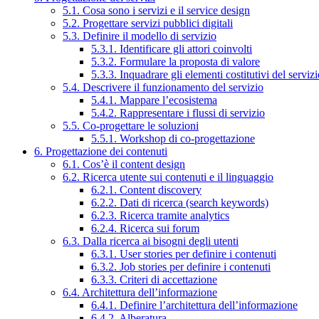
5.1. Cosa sono i servizi e il service design
5.2. Progettare servizi pubblici digitali
5.3. Definire il modello di servizio
5.3.1. Identificare gli attori coinvolti
5.3.2. Formulare la proposta di valore
5.3.3. Inquadrare gli elementi costitutivi del serviz
5.4. Descrivere il funzionamento del servizio
5.4.1. Mappare l’ecosistema
5.4.2. Rappresentare i flussi di servizio
5.5. Co-progettare le soluzioni
5.5.1. Workshop di co-progettazione
6. Progettazione dei contenuti
6.1. Cos’è il content design
6.2. Ricerca utente sui contenuti e il linguaggio
6.2.1. Content discovery
6.2.2. Dati di ricerca (search keywords)
6.2.3. Ricerca tramite analytics
6.2.4. Ricerca sui forum
6.3. Dalla ricerca ai bisogni degli utenti
6.3.1. User stories per definire i contenuti
6.3.2. Job stories per definire i contenuti
6.3.3. Criteri di accettazione
6.4. Architettura dell’informazione
6.4.1. Definire l’architettura dell’informazione
6.4.2. Alberatura