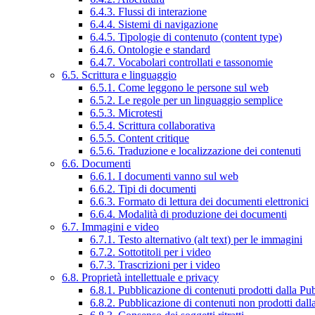
6.4.3. Flussi di interazione
6.4.4. Sistemi di navigazione
6.4.5. Tipologie di contenuto (content type)
6.4.6. Ontologie e standard
6.4.7. Vocabolari controllati e tassonomie
6.5. Scrittura e linguaggio
6.5.1. Come leggono le persone sul web
6.5.2. Le regole per un linguaggio semplice
6.5.3. Microtesti
6.5.4. Scrittura collaborativa
6.5.5. Content critique
6.5.6. Traduzione e localizzazione dei contenuti
6.6. Documenti
6.6.1. I documenti vanno sul web
6.6.2. Tipi di documenti
6.6.3. Formato di lettura dei documenti elettronici
6.6.4. Modalità di produzione dei documenti
6.7. Immagini e video
6.7.1. Testo alternativo (alt text) per le immagini
6.7.2. Sottotitoli per i video
6.7.3. Trascrizioni per i video
6.8. Proprietà intellettuale e privacy
6.8.1. Pubblicazione di contenuti prodotti dalla P
6.8.2. Pubblicazione di contenuti non prodotti dal