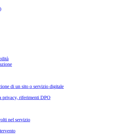
)
ilità
azione
ione di un sito o servizio digitale
va privacy, riferimenti DPO
olti nel servizio
ntervento