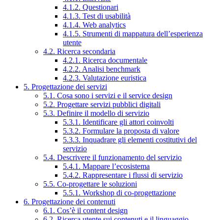
4.1.2. Questionari
4.1.3. Test di usabilità
4.1.4. Web analytics
4.1.5. Strumenti di mappatura dell’esperienza
utente
4.2. Ricerca secondaria
4.2.1. Ricerca documentale
4.2.2. Analisi benchmark
4.2.3. Valutazione euristica
5. Progettazione dei servizi
5.1. Cosa sono i servizi e il service design
5.2. Progettare servizi pubblici digitali
5.3. Definire il modello di servizio
5.3.1. Identificare gli attori coinvolti
5.3.2. Formulare la proposta di valore
5.3.3. Inquadrare gli elementi costitutivi del
servizio
5.4. Descrivere il funzionamento del servizio
5.4.1. Mappare l’ecosistema
5.4.2. Rappresentare i flussi di servizio
5.5. Co-progettare le soluzioni
5.5.1. Workshop di co-progettazione
6. Progettazione dei contenuti
6.1. Cos’è il content design
6.2. Ricerca utente sui contenuti e il linguaggio