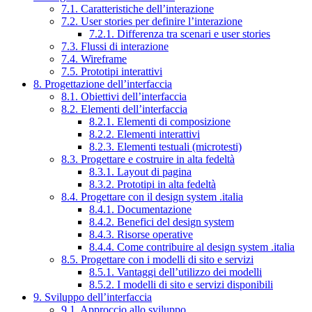
7.1. Caratteristiche dell’interazione
7.2. User stories per definire l’interazione
7.2.1. Differenza tra scenari e user stories
7.3. Flussi di interazione
7.4. Wireframe
7.5. Prototipi interattivi
8. Progettazione dell’interfaccia
8.1. Obiettivi dell’interfaccia
8.2. Elementi dell’interfaccia
8.2.1. Elementi di composizione
8.2.2. Elementi interattivi
8.2.3. Elementi testuali (microtesti)
8.3. Progettare e costruire in alta fedeltà
8.3.1. Layout di pagina
8.3.2. Prototipi in alta fedeltà
8.4. Progettare con il design system .italia
8.4.1. Documentazione
8.4.2. Benefici del design system
8.4.3. Risorse operative
8.4.4. Come contribuire al design system .italia
8.5. Progettare con i modelli di sito e servizi
8.5.1. Vantaggi dell’utilizzo dei modelli
8.5.2. I modelli di sito e servizi disponibili
9. Sviluppo dell’interfaccia
9.1. Approccio allo sviluppo