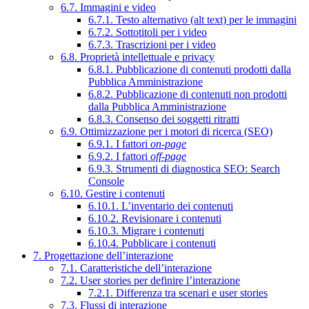
6.7. Immagini e video
6.7.1. Testo alternativo (alt text) per le immagini
6.7.2. Sottotitoli per i video
6.7.3. Trascrizioni per i video
6.8. Proprietà intellettuale e privacy
6.8.1. Pubblicazione di contenuti prodotti dalla
Pubblica Amministrazione
6.8.2. Pubblicazione di contenuti non prodotti
dalla Pubblica Amministrazione
6.8.3. Consenso dei soggetti ritratti
6.9. Ottimizzazione per i motori di ricerca (SEO)
6.9.1. I fattori
on-page
6.9.2. I fattori
off-page
6.9.3. Strumenti di diagnostica SEO: Search
Console
6.10. Gestire i contenuti
6.10.1. L’inventario dei contenuti
6.10.2. Revisionare i contenuti
6.10.3. Migrare i contenuti
6.10.4. Pubblicare i contenuti
7. Progettazione dell’interazione
7.1. Caratteristiche dell’interazione
7.2. User stories per definire l’interazione
7.2.1. Differenza tra scenari e user stories
7.3. Flussi di interazione