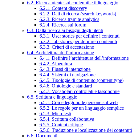
6.2. Ricerca utente sui contenuti e il linguaggio
6.2.1. Content discovery
6.2.2. Dati di ricerca (search keywords)
6.2.3. Ricerca tramite analytics
6.2.4. Ricerca sui forum
6.3. Dalla ricerca ai bisogni degli utenti
6.3.1. User stories per definire i contenuti
6.3.2. Job stories per definire i contenuti
6.3.3. Criteri di accettazione
6.4. Architettura dell’informazione
6.4.1. Definire l’architettura dell’informazione
6.4.2. Alberatura
6.4.3. Flussi di interazione
6.4.4. Sistemi di navigazione
6.4.5. Tipologie di contenuto (content type)
6.4.6. Ontologie e standard
6.4.7. Vocabolari controllati e tassonomie
6.5. Scrittura e linguaggio
6.5.1. Come leggono le persone sul web
6.5.2. Le regole per un linguaggio semplice
6.5.3. Microtesti
6.5.4. Scrittura collaborativa
6.5.5. Content critique
6.5.6. Traduzione e localizzazione dei contenuti
6.6. Documenti