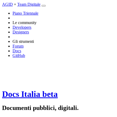
AGID
+
Team Digitale
Piano Triennale
Le community
Developers
Designers
Gli strumenti
Forum
Docs
GitHub
Docs Italia
beta
Documenti pubblici, digitali.