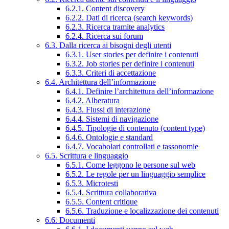
6.2.1. Content discovery
6.2.2. Dati di ricerca (search keywords)
6.2.3. Ricerca tramite analytics
6.2.4. Ricerca sui forum
6.3. Dalla ricerca ai bisogni degli utenti
6.3.1. User stories per definire i contenuti
6.3.2. Job stories per definire i contenuti
6.3.3. Criteri di accettazione
6.4. Architettura dell’informazione
6.4.1. Definire l’architettura dell’informazione
6.4.2. Alberatura
6.4.3. Flussi di interazione
6.4.4. Sistemi di navigazione
6.4.5. Tipologie di contenuto (content type)
6.4.6. Ontologie e standard
6.4.7. Vocabolari controllati e tassonomie
6.5. Scrittura e linguaggio
6.5.1. Come leggono le persone sul web
6.5.2. Le regole per un linguaggio semplice
6.5.3. Microtesti
6.5.4. Scrittura collaborativa
6.5.5. Content critique
6.5.6. Traduzione e localizzazione dei contenuti
6.6. Documenti