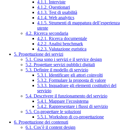
4.1.1. Interviste
4.1.2. Questionari
4.1.3. Test di usabilità
4.1.4. Web analytics
4.1.5. Strumenti di mappatura dell’esperienza
utente
4.2. Ricerca secondaria
4.2.1. Ricerca documentale
4.2.2. Analisi benchmark
4.2.3. Valutazione euristica
5. Progettazione dei servizi
5.1. Cosa sono i servizi e il service design
5.2. Progettare servizi pubblici digitali
5.3. Definire il modello di servizio
5.3.1. Identificare gli attori coinvolti
5.3.2. Formulare la proposta di valore
5.3.3. Inquadrare gli elementi costitutivi del
servizio
5.4. Descrivere il funzionamento del servizio
5.4.1. Mappare l’ecosistema
5.4.2. Rappresentare i flussi di servizio
5.5. Co-progettare le soluzioni
5.5.1. Workshop di co-progettazione
6. Progettazione dei contenuti
6.1. Cos’è il content design