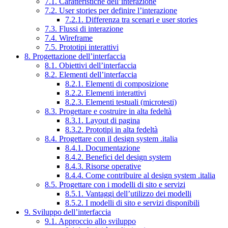
7.1. Caratteristiche dell’interazione
7.2. User stories per definire l’interazione
7.2.1. Differenza tra scenari e user stories
7.3. Flussi di interazione
7.4. Wireframe
7.5. Prototipi interattivi
8. Progettazione dell’interfaccia
8.1. Obiettivi dell’interfaccia
8.2. Elementi dell’interfaccia
8.2.1. Elementi di composizione
8.2.2. Elementi interattivi
8.2.3. Elementi testuali (microtesti)
8.3. Progettare e costruire in alta fedeltà
8.3.1. Layout di pagina
8.3.2. Prototipi in alta fedeltà
8.4. Progettare con il design system .italia
8.4.1. Documentazione
8.4.2. Benefici del design system
8.4.3. Risorse operative
8.4.4. Come contribuire al design system .italia
8.5. Progettare con i modelli di sito e servizi
8.5.1. Vantaggi dell’utilizzo dei modelli
8.5.2. I modelli di sito e servizi disponibili
9. Sviluppo dell’interfaccia
9.1. Approccio allo sviluppo