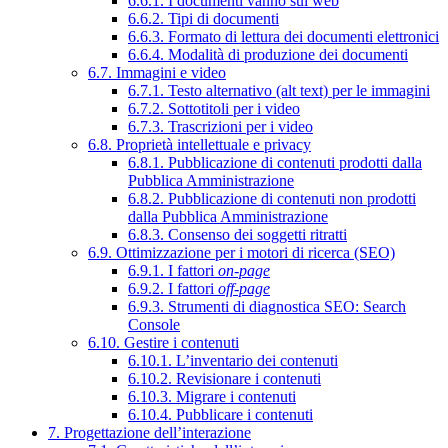
6.6.1. I documenti vanno sul web
6.6.2. Tipi di documenti
6.6.3. Formato di lettura dei documenti elettronici
6.6.4. Modalità di produzione dei documenti
6.7. Immagini e video
6.7.1. Testo alternativo (alt text) per le immagini
6.7.2. Sottotitoli per i video
6.7.3. Trascrizioni per i video
6.8. Proprietà intellettuale e privacy
6.8.1. Pubblicazione di contenuti prodotti dalla
Pubblica Amministrazione
6.8.2. Pubblicazione di contenuti non prodotti
dalla Pubblica Amministrazione
6.8.3. Consenso dei soggetti ritratti
6.9. Ottimizzazione per i motori di ricerca (SEO)
6.9.1. I fattori
on-page
6.9.2. I fattori
off-page
6.9.3. Strumenti di diagnostica SEO: Search
Console
6.10. Gestire i contenuti
6.10.1. L’inventario dei contenuti
6.10.2. Revisionare i contenuti
6.10.3. Migrare i contenuti
6.10.4. Pubblicare i contenuti
7. Progettazione dell’interazione