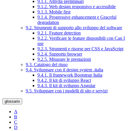
9.1.1. Attività preliminari
9.1.2. Web design responsivo e accessibile
9.1.3. Mobile first
9.1.4. Progressive enhancement e Graceful
degradation
9.2. Strumenti di supporto allo sviluppo del software
9.2.1. Feature detection
9.2.2. Verificare le feature disponibili con Can I
use
9.2.3. Strumenti e risorse per CSS e JavaScript
9.2.4. Supporto browser
9.2.5. Misurare le prestazioni
9.3. Catalogo del riuso
9.4. Sviluppare con il design system .italia
9.4.1. Il framework Bootstrap Italia
9.4.2. Il kit di sviluppo React
9.4.3. Il kit di sviluppo Angular
9.5. Sviluppare con i modelli di sito e servizi
glossario
A
B
C
D