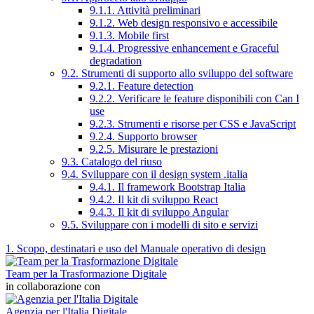
9.1.1. Attività preliminari
9.1.2. Web design responsivo e accessibile
9.1.3. Mobile first
9.1.4. Progressive enhancement e Graceful
degradation
9.2. Strumenti di supporto allo sviluppo del software
9.2.1. Feature detection
9.2.2. Verificare le feature disponibili con Can I
use
9.2.3. Strumenti e risorse per CSS e JavaScript
9.2.4. Supporto browser
9.2.5. Misurare le prestazioni
9.3. Catalogo del riuso
9.4. Sviluppare con il design system .italia
9.4.1. Il framework Bootstrap Italia
9.4.2. Il kit di sviluppo React
9.4.3. Il kit di sviluppo Angular
9.5. Sviluppare con i modelli di sito e servizi
1. Scopo, destinatari e uso del Manuale operativo di design
Team per la Trasformazione Digitale
in collaborazione con
Agenzia per l'Italia Digitale