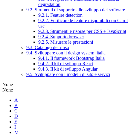
degradation
9.2. Strumenti di supporto allo sviluppo del software
9.2.1. Feature detection
9.2.2. Verificare le feature disponibili con Can I
use
9.2.3. Strumenti e risorse per CSS e JavaScript
9.2.4. Supporto browser
9.2.5. Misurare le prestazioni
9.3. Catalogo del riuso
9.4. Sviluppare con il design system .italia
9.4.1. Il framework Bootstrap Italia
9.4.2. Il kit di sviluppo React
9.4.3. Il kit di sviluppo Angular
9.5. Sviluppare con i modelli di sito e servizi
None
None
A
B
C
D
E
I
M