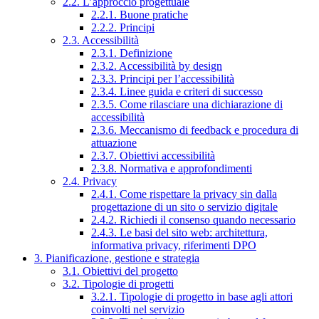
2.2. L’approccio progettuale
2.2.1. Buone pratiche
2.2.2. Principi
2.3. Accessibilità
2.3.1. Definizione
2.3.2. Accessibilità by design
2.3.3. Principi per l’accessibilità
2.3.4. Linee guida e criteri di successo
2.3.5. Come rilasciare una dichiarazione di
accessibilità
2.3.6. Meccanismo di feedback e procedura di
attuazione
2.3.7. Obiettivi accessibilità
2.3.8. Normativa e approfondimenti
2.4. Privacy
2.4.1. Come rispettare la privacy sin dalla
progettazione di un sito o servizio digitale
2.4.2. Richiedi il consenso quando necessario
2.4.3. Le basi del sito web: architettura,
informativa privacy, riferimenti DPO
3. Pianificazione, gestione e strategia
3.1. Obiettivi del progetto
3.2. Tipologie di progetti
3.2.1. Tipologie di progetto in base agli attori
coinvolti nel servizio