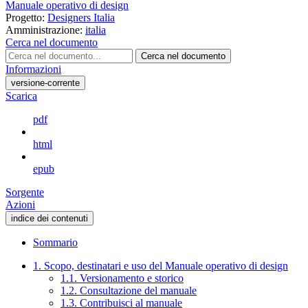
Manuale operativo di design
Progetto:
Designers Italia
Amministrazione:
italia
Cerca nel documento
Cerca nel documento
Informazioni
versione-corrente
Scarica
pdf
html
epub
Sorgente
Azioni
indice dei contenuti
Sommario
1. Scopo, destinatari e uso del Manuale operativo di design
1.1. Versionamento e storico
1.2. Consultazione del manuale
1.3. Contribuisci al manuale