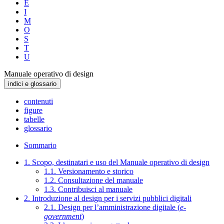
E
I
M
O
S
T
U
Manuale operativo di design
indici e glossario
contenuti
figure
tabelle
glossario
Sommario
1. Scopo, destinatari e uso del Manuale operativo di design
1.1. Versionamento e storico
1.2. Consultazione del manuale
1.3. Contribuisci al manuale
2. Introduzione al design per i servizi pubblici digitali
2.1. Design per l’amministrazione digitale (
e-
government
)