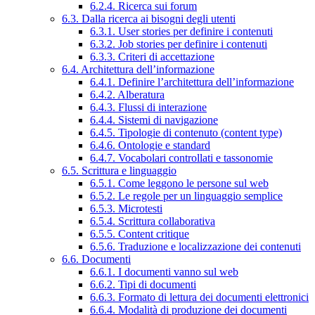
6.2.4. Ricerca sui forum
6.3. Dalla ricerca ai bisogni degli utenti
6.3.1. User stories per definire i contenuti
6.3.2. Job stories per definire i contenuti
6.3.3. Criteri di accettazione
6.4. Architettura dell’informazione
6.4.1. Definire l’architettura dell’informazione
6.4.2. Alberatura
6.4.3. Flussi di interazione
6.4.4. Sistemi di navigazione
6.4.5. Tipologie di contenuto (content type)
6.4.6. Ontologie e standard
6.4.7. Vocabolari controllati e tassonomie
6.5. Scrittura e linguaggio
6.5.1. Come leggono le persone sul web
6.5.2. Le regole per un linguaggio semplice
6.5.3. Microtesti
6.5.4. Scrittura collaborativa
6.5.5. Content critique
6.5.6. Traduzione e localizzazione dei contenuti
6.6. Documenti
6.6.1. I documenti vanno sul web
6.6.2. Tipi di documenti
6.6.3. Formato di lettura dei documenti elettronici
6.6.4. Modalità di produzione dei documenti