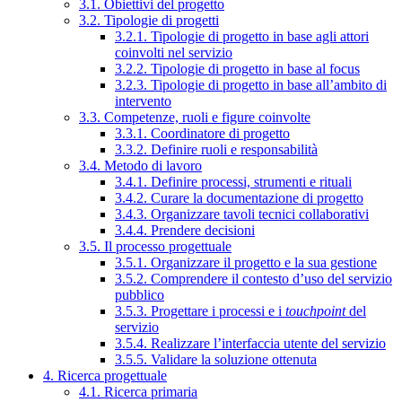
3.1. Obiettivi del progetto
3.2. Tipologie di progetti
3.2.1. Tipologie di progetto in base agli attori
coinvolti nel servizio
3.2.2. Tipologie di progetto in base al focus
3.2.3. Tipologie di progetto in base all’ambito di
intervento
3.3. Competenze, ruoli e figure coinvolte
3.3.1. Coordinatore di progetto
3.3.2. Definire ruoli e responsabilità
3.4. Metodo di lavoro
3.4.1. Definire processi, strumenti e rituali
3.4.2. Curare la documentazione di progetto
3.4.3. Organizzare tavoli tecnici collaborativi
3.4.4. Prendere decisioni
3.5. Il processo progettuale
3.5.1. Organizzare il progetto e la sua gestione
3.5.2. Comprendere il contesto d’uso del servizio
pubblico
3.5.3. Progettare i processi e i
touchpoint
del
servizio
3.5.4. Realizzare l’interfaccia utente del servizio
3.5.5. Validare la soluzione ottenuta
4. Ricerca progettuale
4.1. Ricerca primaria