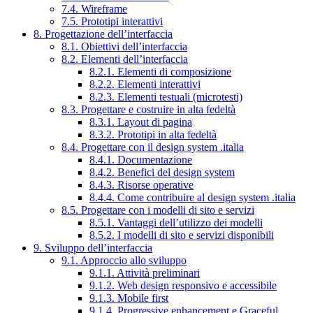
7.4. Wireframe
7.5. Prototipi interattivi
8. Progettazione dell’interfaccia
8.1. Obiettivi dell’interfaccia
8.2. Elementi dell’interfaccia
8.2.1. Elementi di composizione
8.2.2. Elementi interattivi
8.2.3. Elementi testuali (microtesti)
8.3. Progettare e costruire in alta fedeltà
8.3.1. Layout di pagina
8.3.2. Prototipi in alta fedeltà
8.4. Progettare con il design system .italia
8.4.1. Documentazione
8.4.2. Benefici del design system
8.4.3. Risorse operative
8.4.4. Come contribuire al design system .italia
8.5. Progettare con i modelli di sito e servizi
8.5.1. Vantaggi dell’utilizzo dei modelli
8.5.2. I modelli di sito e servizi disponibili
9. Sviluppo dell’interfaccia
9.1. Approccio allo sviluppo
9.1.1. Attività preliminari
9.1.2. Web design responsivo e accessibile
9.1.3. Mobile first
9.1.4. Progressive enhancement e Graceful