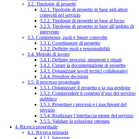
3.2. Tipologie di progetti
3.2.1. Tipologie di progetto in base agli attori
coinvolti nel servizio
3.2.2. Tipologie di progetto in base al focus
3.2.3. Tipologie di progetto in base all’ambito di
intervento
3.3. Competenze, ruoli e figure coinvolte
3.3.1. Coordinatore di progetto
3.3.2. Definire ruoli e responsabilità
3.4. Metodo di lavoro
3.4.1. Definire processi, strumenti e rituali
3.4.2. Curare la documentazione di progetto
3.4.3. Organizzare tavoli tecnici collaborativi
3.4.4. Prendere decisioni
3.5. Il processo progettuale
3.5.1. Organizzare il progetto e la sua gestione
3.5.2. Comprendere il contesto d’uso del servizio
pubblico
3.5.3. Progettare i processi e i
touchpoint
del
servizio
3.5.4. Realizzare l’interfaccia utente del servizio
3.5.5. Validare la soluzione ottenuta
4. Ricerca progettuale
4.1. Ricerca primaria
4.1.1. Interviste