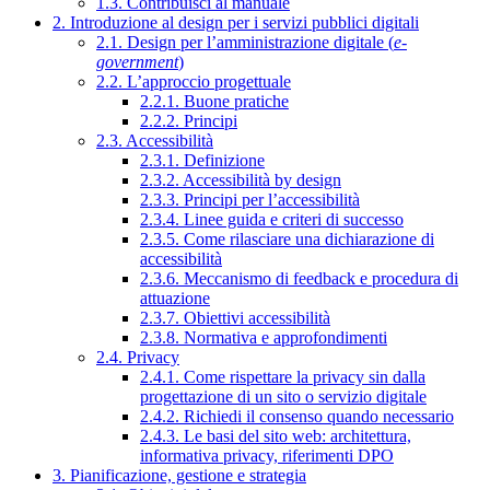
1.3. Contribuisci al manuale
2. Introduzione al design per i servizi pubblici digitali
2.1. Design per l’amministrazione digitale (
e-
government
)
2.2. L’approccio progettuale
2.2.1. Buone pratiche
2.2.2. Principi
2.3. Accessibilità
2.3.1. Definizione
2.3.2. Accessibilità by design
2.3.3. Principi per l’accessibilità
2.3.4. Linee guida e criteri di successo
2.3.5. Come rilasciare una dichiarazione di
accessibilità
2.3.6. Meccanismo di feedback e procedura di
attuazione
2.3.7. Obiettivi accessibilità
2.3.8. Normativa e approfondimenti
2.4. Privacy
2.4.1. Come rispettare la privacy sin dalla
progettazione di un sito o servizio digitale
2.4.2. Richiedi il consenso quando necessario
2.4.3. Le basi del sito web: architettura,
informativa privacy, riferimenti DPO
3. Pianificazione, gestione e strategia