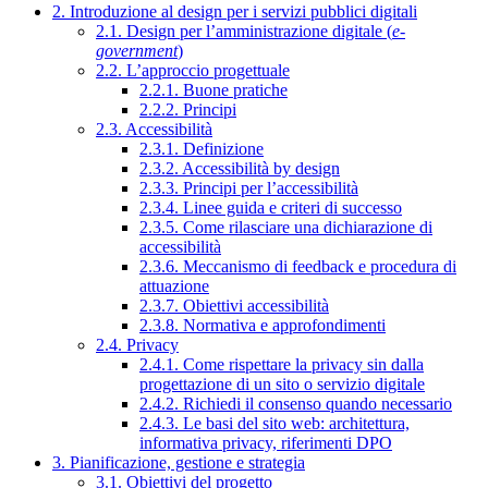
2. Introduzione al design per i servizi pubblici digitali
2.1. Design per l’amministrazione digitale (
e-
government
)
2.2. L’approccio progettuale
2.2.1. Buone pratiche
2.2.2. Principi
2.3. Accessibilità
2.3.1. Definizione
2.3.2. Accessibilità by design
2.3.3. Principi per l’accessibilità
2.3.4. Linee guida e criteri di successo
2.3.5. Come rilasciare una dichiarazione di
accessibilità
2.3.6. Meccanismo di feedback e procedura di
attuazione
2.3.7. Obiettivi accessibilità
2.3.8. Normativa e approfondimenti
2.4. Privacy
2.4.1. Come rispettare la privacy sin dalla
progettazione di un sito o servizio digitale
2.4.2. Richiedi il consenso quando necessario
2.4.3. Le basi del sito web: architettura,
informativa privacy, riferimenti DPO
3. Pianificazione, gestione e strategia
3.1. Obiettivi del progetto