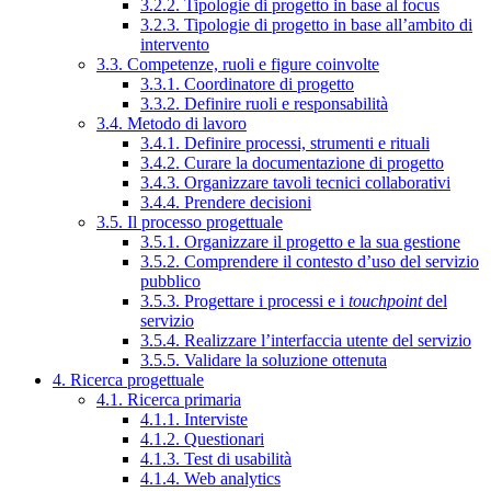
3.2.2. Tipologie di progetto in base al focus
3.2.3. Tipologie di progetto in base all’ambito di
intervento
3.3. Competenze, ruoli e figure coinvolte
3.3.1. Coordinatore di progetto
3.3.2. Definire ruoli e responsabilità
3.4. Metodo di lavoro
3.4.1. Definire processi, strumenti e rituali
3.4.2. Curare la documentazione di progetto
3.4.3. Organizzare tavoli tecnici collaborativi
3.4.4. Prendere decisioni
3.5. Il processo progettuale
3.5.1. Organizzare il progetto e la sua gestione
3.5.2. Comprendere il contesto d’uso del servizio
pubblico
3.5.3. Progettare i processi e i
touchpoint
del
servizio
3.5.4. Realizzare l’interfaccia utente del servizio
3.5.5. Validare la soluzione ottenuta
4. Ricerca progettuale
4.1. Ricerca primaria
4.1.1. Interviste
4.1.2. Questionari
4.1.3. Test di usabilità
4.1.4. Web analytics