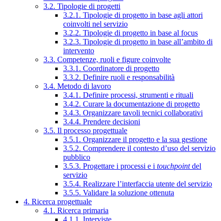
3.2. Tipologie di progetti
3.2.1. Tipologie di progetto in base agli attori
coinvolti nel servizio
3.2.2. Tipologie di progetto in base al focus
3.2.3. Tipologie di progetto in base all’ambito di
intervento
3.3. Competenze, ruoli e figure coinvolte
3.3.1. Coordinatore di progetto
3.3.2. Definire ruoli e responsabilità
3.4. Metodo di lavoro
3.4.1. Definire processi, strumenti e rituali
3.4.2. Curare la documentazione di progetto
3.4.3. Organizzare tavoli tecnici collaborativi
3.4.4. Prendere decisioni
3.5. Il processo progettuale
3.5.1. Organizzare il progetto e la sua gestione
3.5.2. Comprendere il contesto d’uso del servizio
pubblico
3.5.3. Progettare i processi e i
touchpoint
del
servizio
3.5.4. Realizzare l’interfaccia utente del servizio
3.5.5. Validare la soluzione ottenuta
4. Ricerca progettuale
4.1. Ricerca primaria
4.1.1. Interviste