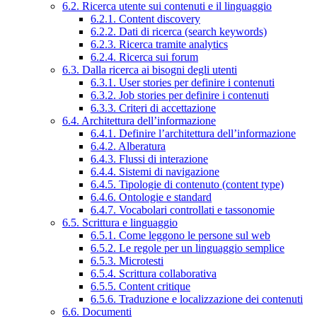
6.2. Ricerca utente sui contenuti e il linguaggio
6.2.1. Content discovery
6.2.2. Dati di ricerca (search keywords)
6.2.3. Ricerca tramite analytics
6.2.4. Ricerca sui forum
6.3. Dalla ricerca ai bisogni degli utenti
6.3.1. User stories per definire i contenuti
6.3.2. Job stories per definire i contenuti
6.3.3. Criteri di accettazione
6.4. Architettura dell’informazione
6.4.1. Definire l’architettura dell’informazione
6.4.2. Alberatura
6.4.3. Flussi di interazione
6.4.4. Sistemi di navigazione
6.4.5. Tipologie di contenuto (content type)
6.4.6. Ontologie e standard
6.4.7. Vocabolari controllati e tassonomie
6.5. Scrittura e linguaggio
6.5.1. Come leggono le persone sul web
6.5.2. Le regole per un linguaggio semplice
6.5.3. Microtesti
6.5.4. Scrittura collaborativa
6.5.5. Content critique
6.5.6. Traduzione e localizzazione dei contenuti
6.6. Documenti