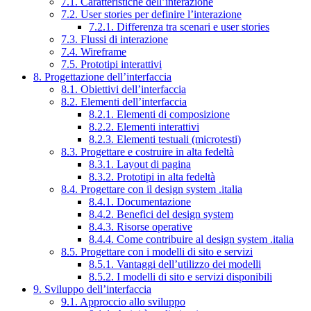
7.1. Caratteristiche dell’interazione
7.2. User stories per definire l’interazione
7.2.1. Differenza tra scenari e user stories
7.3. Flussi di interazione
7.4. Wireframe
7.5. Prototipi interattivi
8. Progettazione dell’interfaccia
8.1. Obiettivi dell’interfaccia
8.2. Elementi dell’interfaccia
8.2.1. Elementi di composizione
8.2.2. Elementi interattivi
8.2.3. Elementi testuali (microtesti)
8.3. Progettare e costruire in alta fedeltà
8.3.1. Layout di pagina
8.3.2. Prototipi in alta fedeltà
8.4. Progettare con il design system .italia
8.4.1. Documentazione
8.4.2. Benefici del design system
8.4.3. Risorse operative
8.4.4. Come contribuire al design system .italia
8.5. Progettare con i modelli di sito e servizi
8.5.1. Vantaggi dell’utilizzo dei modelli
8.5.2. I modelli di sito e servizi disponibili
9. Sviluppo dell’interfaccia
9.1. Approccio allo sviluppo