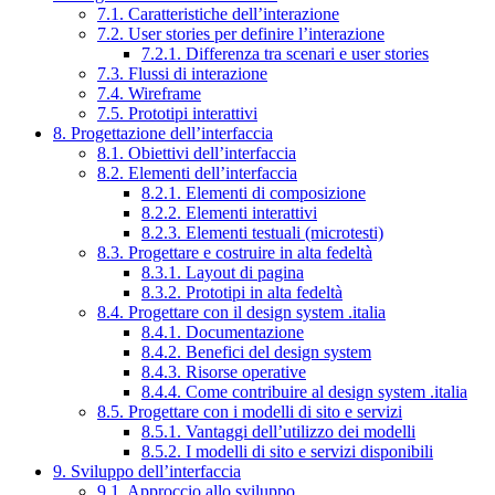
7.1. Caratteristiche dell’interazione
7.2. User stories per definire l’interazione
7.2.1. Differenza tra scenari e user stories
7.3. Flussi di interazione
7.4. Wireframe
7.5. Prototipi interattivi
8. Progettazione dell’interfaccia
8.1. Obiettivi dell’interfaccia
8.2. Elementi dell’interfaccia
8.2.1. Elementi di composizione
8.2.2. Elementi interattivi
8.2.3. Elementi testuali (microtesti)
8.3. Progettare e costruire in alta fedeltà
8.3.1. Layout di pagina
8.3.2. Prototipi in alta fedeltà
8.4. Progettare con il design system .italia
8.4.1. Documentazione
8.4.2. Benefici del design system
8.4.3. Risorse operative
8.4.4. Come contribuire al design system .italia
8.5. Progettare con i modelli di sito e servizi
8.5.1. Vantaggi dell’utilizzo dei modelli
8.5.2. I modelli di sito e servizi disponibili
9. Sviluppo dell’interfaccia
9.1. Approccio allo sviluppo