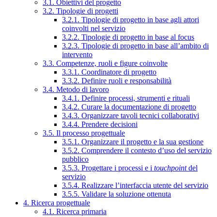
3.1. Obiettivi del progetto
3.2. Tipologie di progetti
3.2.1. Tipologie di progetto in base agli attori
coinvolti nel servizio
3.2.2. Tipologie di progetto in base al focus
3.2.3. Tipologie di progetto in base all’ambito di
intervento
3.3. Competenze, ruoli e figure coinvolte
3.3.1. Coordinatore di progetto
3.3.2. Definire ruoli e responsabilità
3.4. Metodo di lavoro
3.4.1. Definire processi, strumenti e rituali
3.4.2. Curare la documentazione di progetto
3.4.3. Organizzare tavoli tecnici collaborativi
3.4.4. Prendere decisioni
3.5. Il processo progettuale
3.5.1. Organizzare il progetto e la sua gestione
3.5.2. Comprendere il contesto d’uso del servizio
pubblico
3.5.3. Progettare i processi e i
touchpoint
del
servizio
3.5.4. Realizzare l’interfaccia utente del servizio
3.5.5. Validare la soluzione ottenuta
4. Ricerca progettuale
4.1. Ricerca primaria