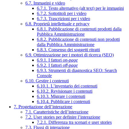
6.7. Immagini e video
6.7.1. Testo alternativo (alt text) per le immagini
6.7.2. Sottotitoli per i video
6.7.3. Trascrizioni per i video
6.8. Proprietà intellettuale e privacy
6.8.1. Pubblicazione di contenuti prodotti dalla
Pubblica Amministrazione
6.8.2. Pubblicazione di contenuti non prodotti
dalla Pubblica Amministrazione
6.8.3. Consenso dei soggetti ritratti
6.9. Ottimizzazione per i motori di ricerca (SEO)
6.9.1. I fattori
on-page
6.9.2. I fattori
off-page
6.9.3. Strumenti di diagnostica SEO: Search
Console
6.10. Gestire i contenuti
6.10.1. L’inventario dei contenuti
6.10.2. Revisionare i contenuti
6.10.3. Migrare i contenuti
6.10.4. Pubblicare i contenuti
7. Progettazione dell’interazione
7.1. Caratteristiche dell’interazione
7.2. User stories per definire l’interazione
7.2.1. Differenza tra scenari e user stories
7.3. Flussi di interazione