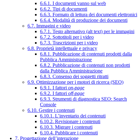
6.6.1. I documenti vanno sul web
6.6.2. Tipi di documenti
6.6.3. Formato di lettura dei documenti elettronici
6.6.4. Modalità di produzione dei documenti
6.7. Immagini e video
6.7.1. Testo alternativo (alt text) per le immagini
6.7.2. Sottotitoli per i video
6.7.3. Trascrizioni per i video
6.8. Proprietà intellettuale e privacy
6.8.1. Pubblicazione di contenuti prodotti dalla
Pubblica Amministrazione
6.8.2. Pubblicazione di contenuti non prodotti
dalla Pubblica Amministrazione
6.8.3. Consenso dei soggetti ritratti
6.9. Ottimizzazione per i motori di ricerca (SEO)
6.9.1. I fattori
on-page
6.9.2. I fattori
off-page
6.9.3. Strumenti di diagnostica SEO: Search
Console
6.10. Gestire i contenuti
6.10.1. L’inventario dei contenuti
6.10.2. Revisionare i contenuti
6.10.3. Migrare i contenuti
6.10.4. Pubblicare i contenuti
7. Progettazione dell’interazione