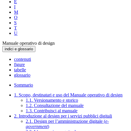
E
I
M
O
S
T
U
Manuale operativo di design
indici e glossario
contenuti
figure
tabelle
glossario
Sommario
1. Scopo, destinatari e uso del Manuale operativo di design
1.1. Versionamento e storico
1.2. Consultazione del manuale
1.3. Contribuisci al manuale
2. Introduzione al design per i servizi pubblici digitali
2.1. Design per l’amministrazione digitale (
e-
government
)