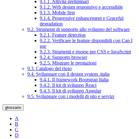
9.1.1. Attività preliminari
9.1.2. Web design responsivo e accessibile
9.1.3. Mobile first
9.1.4. Progressive enhancement e Graceful
degradation
9.2. Strumenti di supporto allo sviluppo del software
9.2.1. Feature detection
9.2.2. Verificare le feature disponibili con Can I
use
9.2.3. Strumenti e risorse per CSS e JavaScript
9.2.4. Supporto browser
9.2.5. Misurare le prestazioni
9.3. Catalogo del riuso
9.4. Sviluppare con il design system .italia
9.4.1. Il framework Bootstrap Italia
9.4.2. Il kit di sviluppo React
9.4.3. Il kit di sviluppo Angular
9.5. Sviluppare con i modelli di sito e servizi
glossario
A
B
C
D