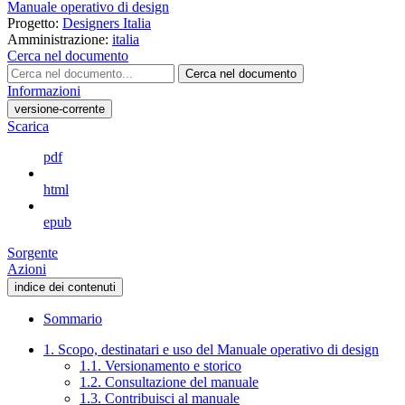
Manuale operativo di design
Progetto:
Designers Italia
Amministrazione:
italia
Cerca nel documento
Cerca nel documento
Informazioni
versione-corrente
Scarica
pdf
html
epub
Sorgente
Azioni
indice dei contenuti
Sommario
1. Scopo, destinatari e uso del Manuale operativo di design
1.1. Versionamento e storico
1.2. Consultazione del manuale
1.3. Contribuisci al manuale