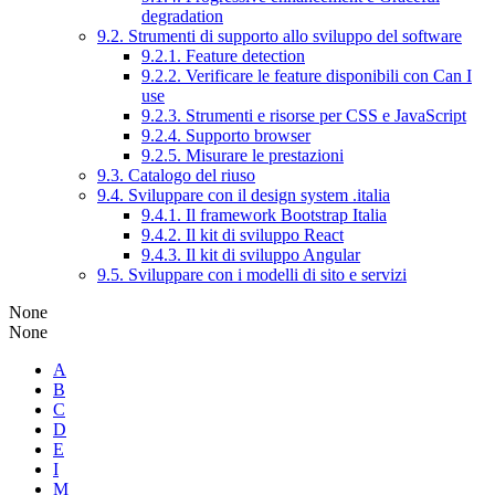
degradation
9.2. Strumenti di supporto allo sviluppo del software
9.2.1. Feature detection
9.2.2. Verificare le feature disponibili con Can I
use
9.2.3. Strumenti e risorse per CSS e JavaScript
9.2.4. Supporto browser
9.2.5. Misurare le prestazioni
9.3. Catalogo del riuso
9.4. Sviluppare con il design system .italia
9.4.1. Il framework Bootstrap Italia
9.4.2. Il kit di sviluppo React
9.4.3. Il kit di sviluppo Angular
9.5. Sviluppare con i modelli di sito e servizi
None
None
A
B
C
D
E
I
M