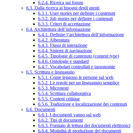
6.2.4. Ricerca sui forum
6.3. Dalla ricerca ai bisogni degli utenti
6.3.1. User stories per definire i contenuti
6.3.2. Job stories per definire i contenuti
6.3.3. Criteri di accettazione
6.4. Architettura dell’informazione
6.4.1. Definire l’architettura dell’informazione
6.4.2. Alberatura
6.4.3. Flussi di interazione
6.4.4. Sistemi di navigazione
6.4.5. Tipologie di contenuto (content type)
6.4.6. Ontologie e standard
6.4.7. Vocabolari controllati e tassonomie
6.5. Scrittura e linguaggio
6.5.1. Come leggono le persone sul web
6.5.2. Le regole per un linguaggio semplice
6.5.3. Microtesti
6.5.4. Scrittura collaborativa
6.5.5. Content critique
6.5.6. Traduzione e localizzazione dei contenuti
6.6. Documenti
6.6.1. I documenti vanno sul web
6.6.2. Tipi di documenti
6.6.3. Formato di lettura dei documenti elettronici
6.6.4. Modalità di produzione dei documenti