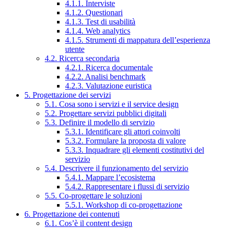
4.1.1. Interviste
4.1.2. Questionari
4.1.3. Test di usabilità
4.1.4. Web analytics
4.1.5. Strumenti di mappatura dell’esperienza
utente
4.2. Ricerca secondaria
4.2.1. Ricerca documentale
4.2.2. Analisi benchmark
4.2.3. Valutazione euristica
5. Progettazione dei servizi
5.1. Cosa sono i servizi e il service design
5.2. Progettare servizi pubblici digitali
5.3. Definire il modello di servizio
5.3.1. Identificare gli attori coinvolti
5.3.2. Formulare la proposta di valore
5.3.3. Inquadrare gli elementi costitutivi del
servizio
5.4. Descrivere il funzionamento del servizio
5.4.1. Mappare l’ecosistema
5.4.2. Rappresentare i flussi di servizio
5.5. Co-progettare le soluzioni
5.5.1. Workshop di co-progettazione
6. Progettazione dei contenuti
6.1. Cos’è il content design