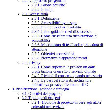
2.2. L’approccio progettuale
2.2.1. Buone pratiche
2.2.2. Principi
2.3. Accessibilità
2.3.1. Definizione
2.3.2. Accessibilità by design
2.3.3. Principi per l’accessibilità
2.3.4. Linee guida e criteri di successo
2.3.5. Come rilasciare una dichiarazione di
accessibilità
2.3.6. Meccanismo di feedback e procedura di
attuazione
2.3.7. Obiettivi accessibilità
2.3.8. Normativa e approfondimenti
2.4. Privacy
2.4.1. Come rispettare la privacy sin dalla
progettazione di un sito o servizio digitale
2.4.2. Richiedi il consenso quando necessario
2.4.3. Le basi del sito web: architettura,
informativa privacy, riferimenti DPO
3. Pianificazione, gestione e strategia
3.1. Obiettivi del progetto
3.2. Tipologie di progetti
3.2.1. Tipologie di progetto in base agli attori
coinvolti nel servizio