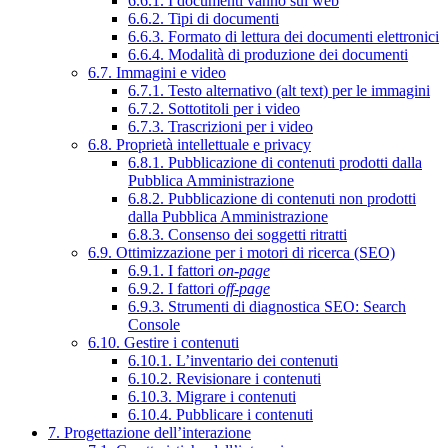
6.6.1. I documenti vanno sul web
6.6.2. Tipi di documenti
6.6.3. Formato di lettura dei documenti elettronici
6.6.4. Modalità di produzione dei documenti
6.7. Immagini e video
6.7.1. Testo alternativo (alt text) per le immagini
6.7.2. Sottotitoli per i video
6.7.3. Trascrizioni per i video
6.8. Proprietà intellettuale e privacy
6.8.1. Pubblicazione di contenuti prodotti dalla
Pubblica Amministrazione
6.8.2. Pubblicazione di contenuti non prodotti
dalla Pubblica Amministrazione
6.8.3. Consenso dei soggetti ritratti
6.9. Ottimizzazione per i motori di ricerca (SEO)
6.9.1. I fattori
on-page
6.9.2. I fattori
off-page
6.9.3. Strumenti di diagnostica SEO: Search
Console
6.10. Gestire i contenuti
6.10.1. L’inventario dei contenuti
6.10.2. Revisionare i contenuti
6.10.3. Migrare i contenuti
6.10.4. Pubblicare i contenuti
7. Progettazione dell’interazione