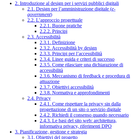
2. Introduzione al design per i servizi pubblici digitali
2.1. Design per l’amministrazione digitale (
e-
government
)
2.2. L’approccio progettuale
2.2.1. Buone pratiche
2.2.2. Principi
2.3. Accessibilità
2.3.1. Definizione
2.3.2. Accessibilità by design
2.3.3. Principi per l’accessibilità
2.3.4. Linee guida e criteri di successo
2.3.5. Come rilasciare una dichiarazione di
accessibilità
2.3.6. Meccanismo di feedback e procedura di
attuazione
2.3.7. Obiettivi accessibilità
2.3.8. Normativa e approfondimenti
2.4. Privacy
2.4.1. Come rispettare la privacy sin dalla
progettazione di un sito o servizio digitale
2.4.2. Richiedi il consenso quando necessario
2.4.3. Le basi del sito web: architettura,
informativa privacy, riferimenti DPO
3. Pianificazione, gestione e strategia
3.1. Obiettivi del progetto