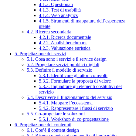
4.1.2. Questionari
4.1.3. Test di usabilità
4.1.4. Web analytics
4.1.5. Strumenti di mappatura dell’esperienza
utente
4.2. Ricerca secondaria
4.2.1. Ricerca documentale
4.2.2. Analisi benchmark
4.2.3. Valutazione euristica
5. Progettazione dei servizi
5.1. Cosa sono i servizi e il service design
5.2. Progettare servizi pubblici digitali
5.3. Definire il modello di servizio
5.3.1. Identificare gli attori coinvolti
5.3.2. Formulare la proposta di valore
5.3.3. Inquadrare gli elementi costitutivi del
servizio
5.4. Descrivere il funzionamento del servizio
5.4.1. Mappare l’ecosistema
5.4.2. Rappresentare i flussi di servizio
5.5. Co-progettare le soluzioni
5.5.1. Workshop di co-progettazione
6. Progettazione dei contenuti
6.1. Cos’è il content design
6.2. Ricerca utente sui contenuti e il linguaggio