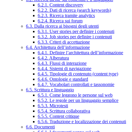
6.2.1. Content discovery
6.2.2. Dati di ricerca (search keywords)
6.2.3. Ricerca tramite analytics
6.2.4. Ricerca sui forum
6.3. Dalla ricerca ai bisogni degli utenti
6.3.1. User stories per definire i contenuti
6.3.2. Job stories per definire i contenuti
6.3.3. Criteri di accettazione
6.4. Architettura dell’informazione
6.4.1. Definire l’architettura dell’informazione
6.4.2. Alberatura
6.4.3. Flussi di interazione
6.4.4. Sistemi di navigazione
6.4.5. Tipologie di contenuto (content type)
6.4.6. Ontologie e standard
6.4.7. Vocabolari controllati e tassonomie
6.5. Scrittura e linguaggio
6.5.1. Come leggono le persone sul web
6.5.2. Le regole per un linguaggio semplice
6.5.3. Microtesti
6.5.4. Scrittura collaborativa
6.5.5. Content critique
6.5.6. Traduzione e localizzazione dei contenuti
6.6. Documenti