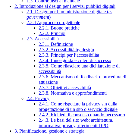
1.3. Contribuisci al manuale
2. Introduzione al design per i servizi pubblici digitali
2.1. Design per l’amministrazione digitale (
e-
government
)
2.2. L’approccio progettuale
2.2.1. Buone pratiche
2.2.2. Principi
2.3. Accessibilità
2.3.1. Definizione
2.3.2. Accessibilità by design
2.3.3. Principi per l’accessibilità
2.3.4. Linee guida e criteri di successo
2.3.5. Come rilasciare una dichiarazione di
accessibilità
2.3.6. Meccanismo di feedback e procedura di
attuazione
2.3.7. Obiettivi accessibilità
2.3.8. Normativa e approfondimenti
2.4. Privacy
2.4.1. Come rispettare la privacy sin dalla
progettazione di un sito o servizio digitale
2.4.2. Richiedi il consenso quando necessario
2.4.3. Le basi del sito web: architettura,
informativa privacy, riferimenti DPO
3. Pianificazione, gestione e strategia