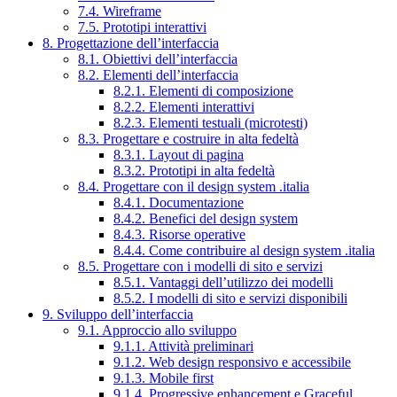
7.4. Wireframe
7.5. Prototipi interattivi
8. Progettazione dell’interfaccia
8.1. Obiettivi dell’interfaccia
8.2. Elementi dell’interfaccia
8.2.1. Elementi di composizione
8.2.2. Elementi interattivi
8.2.3. Elementi testuali (microtesti)
8.3. Progettare e costruire in alta fedeltà
8.3.1. Layout di pagina
8.3.2. Prototipi in alta fedeltà
8.4. Progettare con il design system .italia
8.4.1. Documentazione
8.4.2. Benefici del design system
8.4.3. Risorse operative
8.4.4. Come contribuire al design system .italia
8.5. Progettare con i modelli di sito e servizi
8.5.1. Vantaggi dell’utilizzo dei modelli
8.5.2. I modelli di sito e servizi disponibili
9. Sviluppo dell’interfaccia
9.1. Approccio allo sviluppo
9.1.1. Attività preliminari
9.1.2. Web design responsivo e accessibile
9.1.3. Mobile first
9.1.4. Progressive enhancement e Graceful