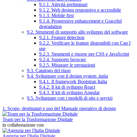
9.1.1. Attività preliminari
9.1.2. Web design responsivo e accessibile
9.1.3. Mobile first
9.1.4. Progressive enhancement e Graceful
degradation
9.2. Strumenti di supporto allo sviluppo del software
9.2.1. Feature detection
9.2.2. Verificare le feature disponibili con Can I
use
9.2.3. Strumenti e risorse per CSS e JavaScript
9.2.4. Supporto browser
9.2.5. Misurare le prestazioni
9.3. Catalogo del riuso
9.4. Sviluppare con il design system .italia
9.4.1. Il framework Bootstrap Italia
9.4.2. Il kit di sviluppo React
9.4.3. Il kit di sviluppo Angular
9.5. Sviluppare con i modelli di sito e servizi
1. Scopo, destinatari e uso del Manuale operativo di design
Team per la Trasformazione Digitale
in collaborazione con
Agenzia per l'Italia Digitale