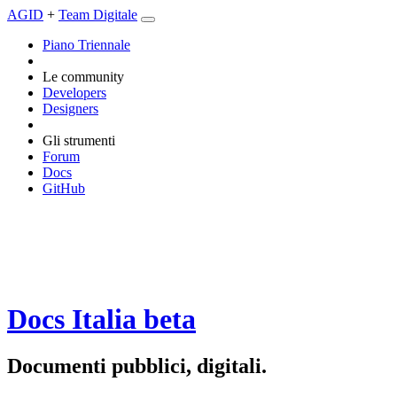
AGID
+
Team Digitale
Piano Triennale
Le community
Developers
Designers
Gli strumenti
Forum
Docs
GitHub
Docs Italia
beta
Documenti pubblici, digitali.