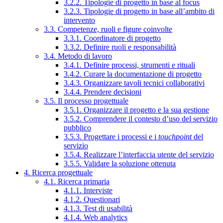
3.2.2. Tipologie di progetto in base al focus
3.2.3. Tipologie di progetto in base all’ambito di
intervento
3.3. Competenze, ruoli e figure coinvolte
3.3.1. Coordinatore di progetto
3.3.2. Definire ruoli e responsabilità
3.4. Metodo di lavoro
3.4.1. Definire processi, strumenti e rituali
3.4.2. Curare la documentazione di progetto
3.4.3. Organizzare tavoli tecnici collaborativi
3.4.4. Prendere decisioni
3.5. Il processo progettuale
3.5.1. Organizzare il progetto e la sua gestione
3.5.2. Comprendere il contesto d’uso del servizio
pubblico
3.5.3. Progettare i processi e i
touchpoint
del
servizio
3.5.4. Realizzare l’interfaccia utente del servizio
3.5.5. Validare la soluzione ottenuta
4. Ricerca progettuale
4.1. Ricerca primaria
4.1.1. Interviste
4.1.2. Questionari
4.1.3. Test di usabilità
4.1.4. Web analytics