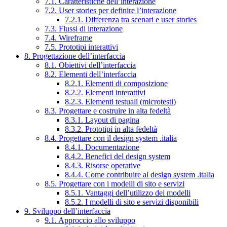
7.1. Caratteristiche dell’interazione
7.2. User stories per definire l’interazione
7.2.1. Differenza tra scenari e user stories
7.3. Flussi di interazione
7.4. Wireframe
7.5. Prototipi interattivi
8. Progettazione dell’interfaccia
8.1. Obiettivi dell’interfaccia
8.2. Elementi dell’interfaccia
8.2.1. Elementi di composizione
8.2.2. Elementi interattivi
8.2.3. Elementi testuali (microtesti)
8.3. Progettare e costruire in alta fedeltà
8.3.1. Layout di pagina
8.3.2. Prototipi in alta fedeltà
8.4. Progettare con il design system .italia
8.4.1. Documentazione
8.4.2. Benefici del design system
8.4.3. Risorse operative
8.4.4. Come contribuire al design system .italia
8.5. Progettare con i modelli di sito e servizi
8.5.1. Vantaggi dell’utilizzo dei modelli
8.5.2. I modelli di sito e servizi disponibili
9. Sviluppo dell’interfaccia
9.1. Approccio allo sviluppo