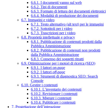
6.6.1. I documenti vanno sul web
6.6.2. Tipi di documenti
6.6.3. Formato di lettura dei documenti elettronici
6.6.4. Modalità di produzione dei documenti
6.7. Immagini e video
6.7.1. Testo alternativo (alt text) per le immagini
6.7.2. Sottotitoli per i video
6.7.3. Trascrizioni per i video
6.8. Proprietà intellettuale e privacy
6.8.1. Pubblicazione di contenuti prodotti dalla
Pubblica Amministrazione
6.8.2. Pubblicazione di contenuti non prodotti
dalla Pubblica Amministrazione
6.8.3. Consenso dei soggetti ritratti
6.9. Ottimizzazione per i motori di ricerca (SEO)
6.9.1. I fattori
on-page
6.9.2. I fattori
off-page
6.9.3. Strumenti di diagnostica SEO: Search
Console
6.10. Gestire i contenuti
6.10.1. L’inventario dei contenuti
6.10.2. Revisionare i contenuti
6.10.3. Migrare i contenuti
6.10.4. Pubblicare i contenuti
7. Progettazione dell’interazione