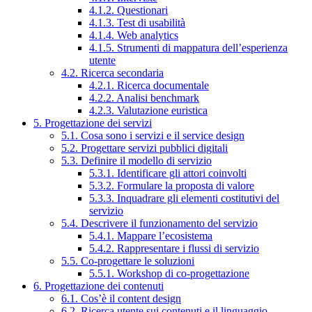
4.1.2. Questionari
4.1.3. Test di usabilità
4.1.4. Web analytics
4.1.5. Strumenti di mappatura dell’esperienza
utente
4.2. Ricerca secondaria
4.2.1. Ricerca documentale
4.2.2. Analisi benchmark
4.2.3. Valutazione euristica
5. Progettazione dei servizi
5.1. Cosa sono i servizi e il service design
5.2. Progettare servizi pubblici digitali
5.3. Definire il modello di servizio
5.3.1. Identificare gli attori coinvolti
5.3.2. Formulare la proposta di valore
5.3.3. Inquadrare gli elementi costitutivi del
servizio
5.4. Descrivere il funzionamento del servizio
5.4.1. Mappare l’ecosistema
5.4.2. Rappresentare i flussi di servizio
5.5. Co-progettare le soluzioni
5.5.1. Workshop di co-progettazione
6. Progettazione dei contenuti
6.1. Cos’è il content design
6.2. Ricerca utente sui contenuti e il linguaggio