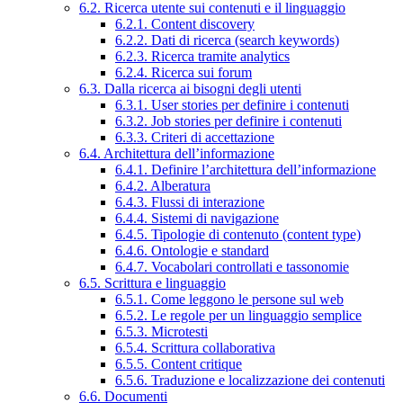
6.2. Ricerca utente sui contenuti e il linguaggio
6.2.1. Content discovery
6.2.2. Dati di ricerca (search keywords)
6.2.3. Ricerca tramite analytics
6.2.4. Ricerca sui forum
6.3. Dalla ricerca ai bisogni degli utenti
6.3.1. User stories per definire i contenuti
6.3.2. Job stories per definire i contenuti
6.3.3. Criteri di accettazione
6.4. Architettura dell’informazione
6.4.1. Definire l’architettura dell’informazione
6.4.2. Alberatura
6.4.3. Flussi di interazione
6.4.4. Sistemi di navigazione
6.4.5. Tipologie di contenuto (content type)
6.4.6. Ontologie e standard
6.4.7. Vocabolari controllati e tassonomie
6.5. Scrittura e linguaggio
6.5.1. Come leggono le persone sul web
6.5.2. Le regole per un linguaggio semplice
6.5.3. Microtesti
6.5.4. Scrittura collaborativa
6.5.5. Content critique
6.5.6. Traduzione e localizzazione dei contenuti
6.6. Documenti