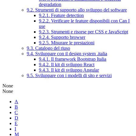
degradation
9.2. Strumenti di supporto allo sviluppo del software
9.2.1. Feature detection
9.2.2. Verificare le feature disponibili con Can I
use
9.2.3. Strumenti e risorse per CSS e JavaScript
9.2.4. Supporto browser
9.2.5. Misurare le prestazioni
9.3. Catalogo del riuso
9.4. Sviluppare con il design system .italia
9.4.1. Il framework Bootstrap Italia
9.4.2. Il kit di sviluppo React
9.4.3. Il kit di sviluppo Angular
9.5. Sviluppare con i modelli di sito e servizi
None
None
A
B
C
D
E
I
M