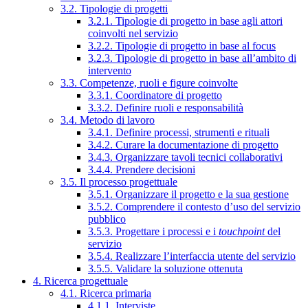
3.2. Tipologie di progetti
3.2.1. Tipologie di progetto in base agli attori
coinvolti nel servizio
3.2.2. Tipologie di progetto in base al focus
3.2.3. Tipologie di progetto in base all’ambito di
intervento
3.3. Competenze, ruoli e figure coinvolte
3.3.1. Coordinatore di progetto
3.3.2. Definire ruoli e responsabilità
3.4. Metodo di lavoro
3.4.1. Definire processi, strumenti e rituali
3.4.2. Curare la documentazione di progetto
3.4.3. Organizzare tavoli tecnici collaborativi
3.4.4. Prendere decisioni
3.5. Il processo progettuale
3.5.1. Organizzare il progetto e la sua gestione
3.5.2. Comprendere il contesto d’uso del servizio
pubblico
3.5.3. Progettare i processi e i
touchpoint
del
servizio
3.5.4. Realizzare l’interfaccia utente del servizio
3.5.5. Validare la soluzione ottenuta
4. Ricerca progettuale
4.1. Ricerca primaria
4.1.1. Interviste