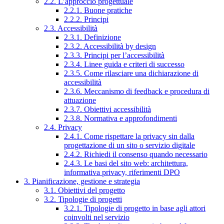
2.2. L’approccio progettuale
2.2.1. Buone pratiche
2.2.2. Principi
2.3. Accessibilità
2.3.1. Definizione
2.3.2. Accessibilità by design
2.3.3. Principi per l’accessibilità
2.3.4. Linee guida e criteri di successo
2.3.5. Come rilasciare una dichiarazione di
accessibilità
2.3.6. Meccanismo di feedback e procedura di
attuazione
2.3.7. Obiettivi accessibilità
2.3.8. Normativa e approfondimenti
2.4. Privacy
2.4.1. Come rispettare la privacy sin dalla
progettazione di un sito o servizio digitale
2.4.2. Richiedi il consenso quando necessario
2.4.3. Le basi del sito web: architettura,
informativa privacy, riferimenti DPO
3. Pianificazione, gestione e strategia
3.1. Obiettivi del progetto
3.2. Tipologie di progetti
3.2.1. Tipologie di progetto in base agli attori
coinvolti nel servizio