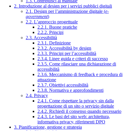
1.3. Contribuisci al manuale
2. Introduzione al design per i servizi pubblici digitali
2.1. Design per l’amministrazione digitale (
e-
government
)
2.2. L’approccio progettuale
2.2.1. Buone pratiche
2.2.2. Principi
2.3. Accessibilità
2.3.1. Definizione
2.3.2. Accessibilità by design
2.3.3. Principi per l’accessibilità
2.3.4. Linee guida e criteri di successo
2.3.5. Come rilasciare una dichiarazione di
accessibilità
2.3.6. Meccanismo di feedback e procedura di
attuazione
2.3.7. Obiettivi accessibilità
2.3.8. Normativa e approfondimenti
2.4. Privacy
2.4.1. Come rispettare la privacy sin dalla
progettazione di un sito o servizio digitale
2.4.2. Richiedi il consenso quando necessario
2.4.3. Le basi del sito web: architettura,
informativa privacy, riferimenti DPO
3. Pianificazione, gestione e strategia