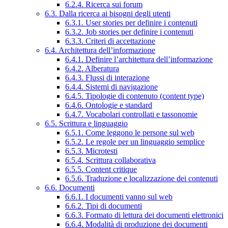
6.2.4. Ricerca sui forum
6.3. Dalla ricerca ai bisogni degli utenti
6.3.1. User stories per definire i contenuti
6.3.2. Job stories per definire i contenuti
6.3.3. Criteri di accettazione
6.4. Architettura dell’informazione
6.4.1. Definire l’architettura dell’informazione
6.4.2. Alberatura
6.4.3. Flussi di interazione
6.4.4. Sistemi di navigazione
6.4.5. Tipologie di contenuto (content type)
6.4.6. Ontologie e standard
6.4.7. Vocabolari controllati e tassonomie
6.5. Scrittura e linguaggio
6.5.1. Come leggono le persone sul web
6.5.2. Le regole per un linguaggio semplice
6.5.3. Microtesti
6.5.4. Scrittura collaborativa
6.5.5. Content critique
6.5.6. Traduzione e localizzazione dei contenuti
6.6. Documenti
6.6.1. I documenti vanno sul web
6.6.2. Tipi di documenti
6.6.3. Formato di lettura dei documenti elettronici
6.6.4. Modalità di produzione dei documenti