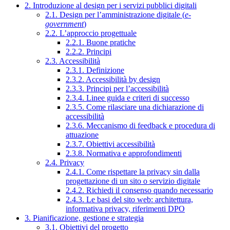
2. Introduzione al design per i servizi pubblici digitali
2.1. Design per l’amministrazione digitale (
e-
government
)
2.2. L’approccio progettuale
2.2.1. Buone pratiche
2.2.2. Principi
2.3. Accessibilità
2.3.1. Definizione
2.3.2. Accessibilità by design
2.3.3. Principi per l’accessibilità
2.3.4. Linee guida e criteri di successo
2.3.5. Come rilasciare una dichiarazione di
accessibilità
2.3.6. Meccanismo di feedback e procedura di
attuazione
2.3.7. Obiettivi accessibilità
2.3.8. Normativa e approfondimenti
2.4. Privacy
2.4.1. Come rispettare la privacy sin dalla
progettazione di un sito o servizio digitale
2.4.2. Richiedi il consenso quando necessario
2.4.3. Le basi del sito web: architettura,
informativa privacy, riferimenti DPO
3. Pianificazione, gestione e strategia
3.1. Obiettivi del progetto