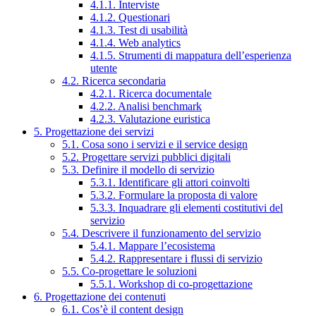
4.1.1. Interviste
4.1.2. Questionari
4.1.3. Test di usabilità
4.1.4. Web analytics
4.1.5. Strumenti di mappatura dell’esperienza
utente
4.2. Ricerca secondaria
4.2.1. Ricerca documentale
4.2.2. Analisi benchmark
4.2.3. Valutazione euristica
5. Progettazione dei servizi
5.1. Cosa sono i servizi e il service design
5.2. Progettare servizi pubblici digitali
5.3. Definire il modello di servizio
5.3.1. Identificare gli attori coinvolti
5.3.2. Formulare la proposta di valore
5.3.3. Inquadrare gli elementi costitutivi del
servizio
5.4. Descrivere il funzionamento del servizio
5.4.1. Mappare l’ecosistema
5.4.2. Rappresentare i flussi di servizio
5.5. Co-progettare le soluzioni
5.5.1. Workshop di co-progettazione
6. Progettazione dei contenuti
6.1. Cos’è il content design