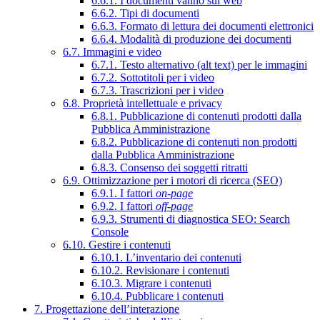
6.6.1. I documenti vanno sul web
6.6.2. Tipi di documenti
6.6.3. Formato di lettura dei documenti elettronici
6.6.4. Modalità di produzione dei documenti
6.7. Immagini e video
6.7.1. Testo alternativo (alt text) per le immagini
6.7.2. Sottotitoli per i video
6.7.3. Trascrizioni per i video
6.8. Proprietà intellettuale e privacy
6.8.1. Pubblicazione di contenuti prodotti dalla
Pubblica Amministrazione
6.8.2. Pubblicazione di contenuti non prodotti
dalla Pubblica Amministrazione
6.8.3. Consenso dei soggetti ritratti
6.9. Ottimizzazione per i motori di ricerca (SEO)
6.9.1. I fattori
on-page
6.9.2. I fattori
off-page
6.9.3. Strumenti di diagnostica SEO: Search
Console
6.10. Gestire i contenuti
6.10.1. L’inventario dei contenuti
6.10.2. Revisionare i contenuti
6.10.3. Migrare i contenuti
6.10.4. Pubblicare i contenuti
7. Progettazione dell’interazione