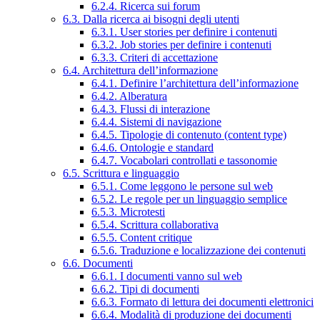
6.2.4. Ricerca sui forum
6.3. Dalla ricerca ai bisogni degli utenti
6.3.1. User stories per definire i contenuti
6.3.2. Job stories per definire i contenuti
6.3.3. Criteri di accettazione
6.4. Architettura dell’informazione
6.4.1. Definire l’architettura dell’informazione
6.4.2. Alberatura
6.4.3. Flussi di interazione
6.4.4. Sistemi di navigazione
6.4.5. Tipologie di contenuto (content type)
6.4.6. Ontologie e standard
6.4.7. Vocabolari controllati e tassonomie
6.5. Scrittura e linguaggio
6.5.1. Come leggono le persone sul web
6.5.2. Le regole per un linguaggio semplice
6.5.3. Microtesti
6.5.4. Scrittura collaborativa
6.5.5. Content critique
6.5.6. Traduzione e localizzazione dei contenuti
6.6. Documenti
6.6.1. I documenti vanno sul web
6.6.2. Tipi di documenti
6.6.3. Formato di lettura dei documenti elettronici
6.6.4. Modalità di produzione dei documenti