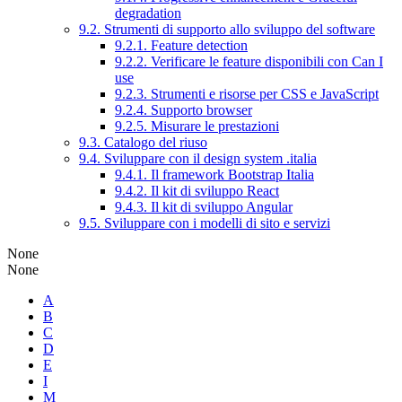
degradation
9.2. Strumenti di supporto allo sviluppo del software
9.2.1. Feature detection
9.2.2. Verificare le feature disponibili con Can I
use
9.2.3. Strumenti e risorse per CSS e JavaScript
9.2.4. Supporto browser
9.2.5. Misurare le prestazioni
9.3. Catalogo del riuso
9.4. Sviluppare con il design system .italia
9.4.1. Il framework Bootstrap Italia
9.4.2. Il kit di sviluppo React
9.4.3. Il kit di sviluppo Angular
9.5. Sviluppare con i modelli di sito e servizi
None
None
A
B
C
D
E
I
M