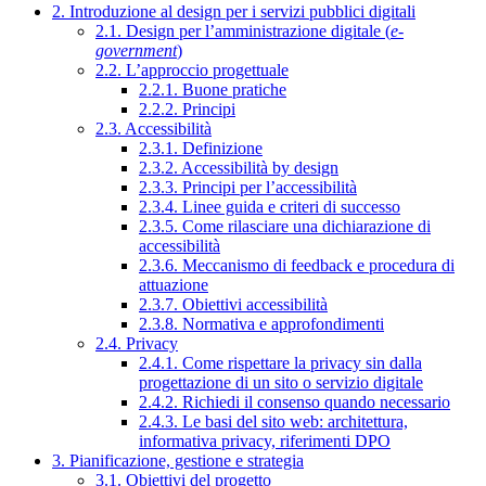
2. Introduzione al design per i servizi pubblici digitali
2.1. Design per l’amministrazione digitale (
e-
government
)
2.2. L’approccio progettuale
2.2.1. Buone pratiche
2.2.2. Principi
2.3. Accessibilità
2.3.1. Definizione
2.3.2. Accessibilità by design
2.3.3. Principi per l’accessibilità
2.3.4. Linee guida e criteri di successo
2.3.5. Come rilasciare una dichiarazione di
accessibilità
2.3.6. Meccanismo di feedback e procedura di
attuazione
2.3.7. Obiettivi accessibilità
2.3.8. Normativa e approfondimenti
2.4. Privacy
2.4.1. Come rispettare la privacy sin dalla
progettazione di un sito o servizio digitale
2.4.2. Richiedi il consenso quando necessario
2.4.3. Le basi del sito web: architettura,
informativa privacy, riferimenti DPO
3. Pianificazione, gestione e strategia
3.1. Obiettivi del progetto