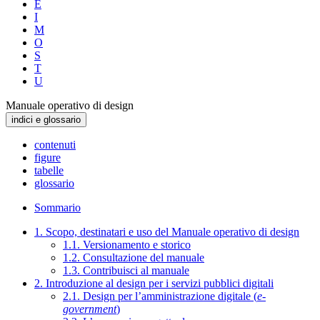
E
I
M
O
S
T
U
Manuale operativo di design
indici e glossario
contenuti
figure
tabelle
glossario
Sommario
1. Scopo, destinatari e uso del Manuale operativo di design
1.1. Versionamento e storico
1.2. Consultazione del manuale
1.3. Contribuisci al manuale
2. Introduzione al design per i servizi pubblici digitali
2.1. Design per l’amministrazione digitale (
e-
government
)