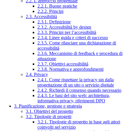
2.2. L’approccio progettuale
2.2.1. Buone pratiche
2.2.2. Principi
2.3. Accessibilità
2.3.1. Definizione
2.3.2. Accessibilità by design
2.3.3. Principi per l’accessibilità
2.3.4. Linee guida e criteri di successo
2.3.5. Come rilasciare una dichiarazione di
accessibilità
2.3.6. Meccanismo di feedback e procedura di
attuazione
2.3.7. Obiettivi accessibilità
2.3.8. Normativa e approfondimenti
2.4. Privacy
2.4.1. Come rispettare la privacy sin dalla
progettazione di un sito o servizio digitale
2.4.2. Richiedi il consenso quando necessario
2.4.3. Le basi del sito web: architettura,
informativa privacy, riferimenti DPO
3. Pianificazione, gestione e strategia
3.1. Obiettivi del progetto
3.2. Tipologie di progetti
3.2.1. Tipologie di progetto in base agli attori
coinvolti nel servizio