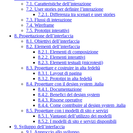
7.1. Caratteristiche dell’interazione
7.2. User stories per definire l’interazione
7.2.1. Differenza tra scenari e user stories
7.3. Flussi di interazione
7.4. Wireframe
7.5. Prototipi interattivi
8. Progettazione dell’interfaccia
8.1. Obiettivi dell’interfaccia
8.2. Elementi dell’interfaccia
8.2.1. Elementi di composizione
8.2.2. Elementi interattivi
8.2.3. Elementi testuali (microtesti)
8.3. Progettare e costruire in alta fedeltà
8.3.1. Layout di pagina
8.3.2. Prototipi in alta fedeltà
8.4. Progettare con il design system .italia
8.4.1. Documentazione
8.4.2. Benefici del design system
8.4.3. Risorse operative
8.4.4. Come contribuire al design system .italia
8.5. Progettare con i modelli di sito e servizi
8.5.1. Vantaggi dell’utilizzo dei modelli
8.5.2. I modelli di sito e servizi disponibili
9. Sviluppo dell’interfaccia
9.1. Approccio allo sviluppo