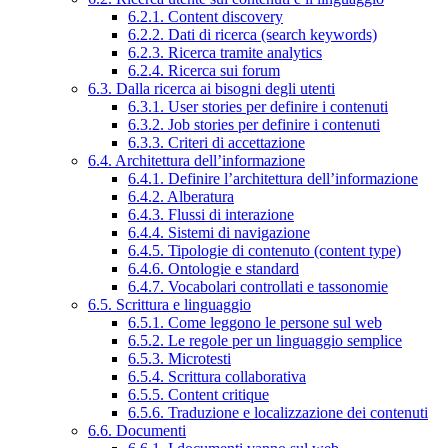
6.2.1. Content discovery
6.2.2. Dati di ricerca (search keywords)
6.2.3. Ricerca tramite analytics
6.2.4. Ricerca sui forum
6.3. Dalla ricerca ai bisogni degli utenti
6.3.1. User stories per definire i contenuti
6.3.2. Job stories per definire i contenuti
6.3.3. Criteri di accettazione
6.4. Architettura dell’informazione
6.4.1. Definire l’architettura dell’informazione
6.4.2. Alberatura
6.4.3. Flussi di interazione
6.4.4. Sistemi di navigazione
6.4.5. Tipologie di contenuto (content type)
6.4.6. Ontologie e standard
6.4.7. Vocabolari controllati e tassonomie
6.5. Scrittura e linguaggio
6.5.1. Come leggono le persone sul web
6.5.2. Le regole per un linguaggio semplice
6.5.3. Microtesti
6.5.4. Scrittura collaborativa
6.5.5. Content critique
6.5.6. Traduzione e localizzazione dei contenuti
6.6. Documenti