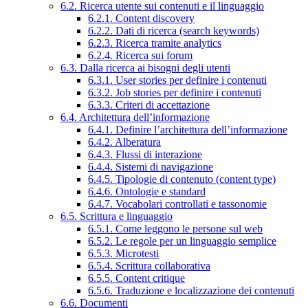
6.2. Ricerca utente sui contenuti e il linguaggio
6.2.1. Content discovery
6.2.2. Dati di ricerca (search keywords)
6.2.3. Ricerca tramite analytics
6.2.4. Ricerca sui forum
6.3. Dalla ricerca ai bisogni degli utenti
6.3.1. User stories per definire i contenuti
6.3.2. Job stories per definire i contenuti
6.3.3. Criteri di accettazione
6.4. Architettura dell’informazione
6.4.1. Definire l’architettura dell’informazione
6.4.2. Alberatura
6.4.3. Flussi di interazione
6.4.4. Sistemi di navigazione
6.4.5. Tipologie di contenuto (content type)
6.4.6. Ontologie e standard
6.4.7. Vocabolari controllati e tassonomie
6.5. Scrittura e linguaggio
6.5.1. Come leggono le persone sul web
6.5.2. Le regole per un linguaggio semplice
6.5.3. Microtesti
6.5.4. Scrittura collaborativa
6.5.5. Content critique
6.5.6. Traduzione e localizzazione dei contenuti
6.6. Documenti