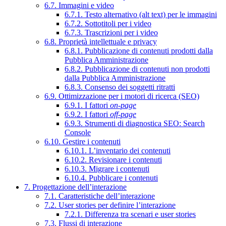
6.7. Immagini e video
6.7.1. Testo alternativo (alt text) per le immagini
6.7.2. Sottotitoli per i video
6.7.3. Trascrizioni per i video
6.8. Proprietà intellettuale e privacy
6.8.1. Pubblicazione di contenuti prodotti dalla
Pubblica Amministrazione
6.8.2. Pubblicazione di contenuti non prodotti
dalla Pubblica Amministrazione
6.8.3. Consenso dei soggetti ritratti
6.9. Ottimizzazione per i motori di ricerca (SEO)
6.9.1. I fattori
on-page
6.9.2. I fattori
off-page
6.9.3. Strumenti di diagnostica SEO: Search
Console
6.10. Gestire i contenuti
6.10.1. L’inventario dei contenuti
6.10.2. Revisionare i contenuti
6.10.3. Migrare i contenuti
6.10.4. Pubblicare i contenuti
7. Progettazione dell’interazione
7.1. Caratteristiche dell’interazione
7.2. User stories per definire l’interazione
7.2.1. Differenza tra scenari e user stories
7.3. Flussi di interazione