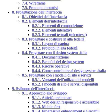
7.4. Wireframe
7.5. Prototipi interattivi
8. Progettazione dell’interfaccia
8.1. Obiettivi dell’interfaccia
8.2. Elementi dell’interfaccia
8.2.1. Elementi di composizione
8.2.2. Elementi interattivi
8.2.3. Elementi testuali (microtesti)
8.3. Progettare e costruire in alta fedeltà
8.3.1. Layout di pagina
8.3.2. Prototipi in alta fedeltà
8.4. Progettare con il design system .italia
8.4.1. Documentazione
8.4.2. Benefici del design system
8.4.3. Risorse operative
8.4.4. Come contribuire al design system .italia
8.5. Progettare con i modelli di sito e servizi
8.5.1. Vantaggi dell’utilizzo dei modelli
8.5.2. I modelli di sito e servizi disponibili
9. Sviluppo dell’interfaccia
9.1. Approccio allo sviluppo
9.1.1. Attività preliminari
9.1.2. Web design responsivo e accessibile
9.1.3. Mobile first
9.1.4. Progressive enhancement e Graceful