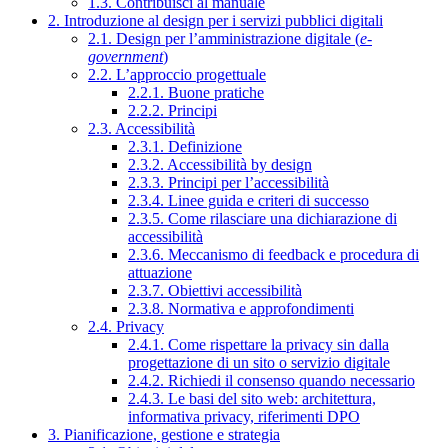
1.3. Contribuisci al manuale
2. Introduzione al design per i servizi pubblici digitali
2.1. Design per l’amministrazione digitale (
e-
government
)
2.2. L’approccio progettuale
2.2.1. Buone pratiche
2.2.2. Principi
2.3. Accessibilità
2.3.1. Definizione
2.3.2. Accessibilità by design
2.3.3. Principi per l’accessibilità
2.3.4. Linee guida e criteri di successo
2.3.5. Come rilasciare una dichiarazione di
accessibilità
2.3.6. Meccanismo di feedback e procedura di
attuazione
2.3.7. Obiettivi accessibilità
2.3.8. Normativa e approfondimenti
2.4. Privacy
2.4.1. Come rispettare la privacy sin dalla
progettazione di un sito o servizio digitale
2.4.2. Richiedi il consenso quando necessario
2.4.3. Le basi del sito web: architettura,
informativa privacy, riferimenti DPO
3. Pianificazione, gestione e strategia