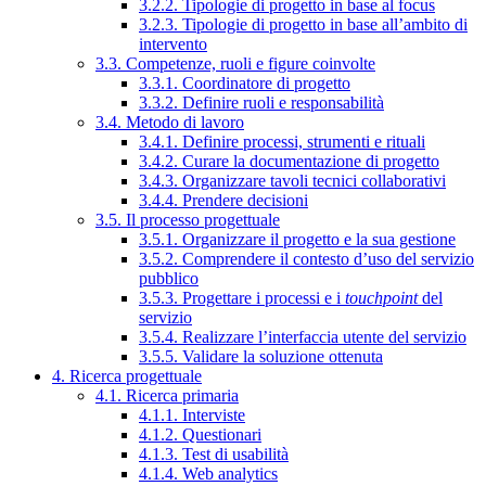
3.2.2. Tipologie di progetto in base al focus
3.2.3. Tipologie di progetto in base all’ambito di
intervento
3.3. Competenze, ruoli e figure coinvolte
3.3.1. Coordinatore di progetto
3.3.2. Definire ruoli e responsabilità
3.4. Metodo di lavoro
3.4.1. Definire processi, strumenti e rituali
3.4.2. Curare la documentazione di progetto
3.4.3. Organizzare tavoli tecnici collaborativi
3.4.4. Prendere decisioni
3.5. Il processo progettuale
3.5.1. Organizzare il progetto e la sua gestione
3.5.2. Comprendere il contesto d’uso del servizio
pubblico
3.5.3. Progettare i processi e i
touchpoint
del
servizio
3.5.4. Realizzare l’interfaccia utente del servizio
3.5.5. Validare la soluzione ottenuta
4. Ricerca progettuale
4.1. Ricerca primaria
4.1.1. Interviste
4.1.2. Questionari
4.1.3. Test di usabilità
4.1.4. Web analytics