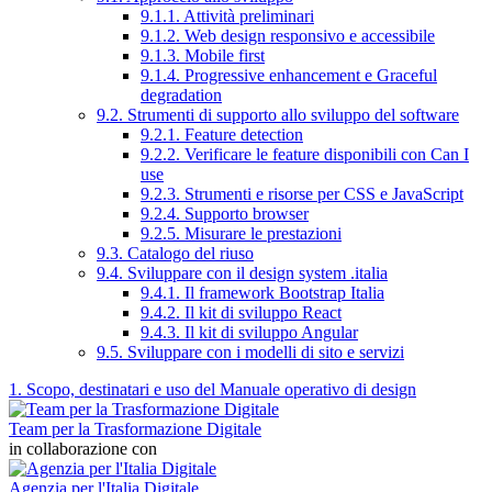
9.1.1. Attività preliminari
9.1.2. Web design responsivo e accessibile
9.1.3. Mobile first
9.1.4. Progressive enhancement e Graceful
degradation
9.2. Strumenti di supporto allo sviluppo del software
9.2.1. Feature detection
9.2.2. Verificare le feature disponibili con Can I
use
9.2.3. Strumenti e risorse per CSS e JavaScript
9.2.4. Supporto browser
9.2.5. Misurare le prestazioni
9.3. Catalogo del riuso
9.4. Sviluppare con il design system .italia
9.4.1. Il framework Bootstrap Italia
9.4.2. Il kit di sviluppo React
9.4.3. Il kit di sviluppo Angular
9.5. Sviluppare con i modelli di sito e servizi
1. Scopo, destinatari e uso del Manuale operativo di design
Team per la Trasformazione Digitale
in collaborazione con
Agenzia per l'Italia Digitale