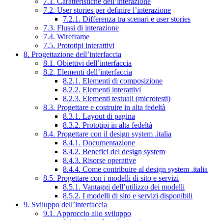
7.1. Caratteristiche dell’interazione
7.2. User stories per definire l’interazione
7.2.1. Differenza tra scenari e user stories
7.3. Flussi di interazione
7.4. Wireframe
7.5. Prototipi interattivi
8. Progettazione dell’interfaccia
8.1. Obiettivi dell’interfaccia
8.2. Elementi dell’interfaccia
8.2.1. Elementi di composizione
8.2.2. Elementi interattivi
8.2.3. Elementi testuali (microtesti)
8.3. Progettare e costruire in alta fedeltà
8.3.1. Layout di pagina
8.3.2. Prototipi in alta fedeltà
8.4. Progettare con il design system .italia
8.4.1. Documentazione
8.4.2. Benefici del design system
8.4.3. Risorse operative
8.4.4. Come contribuire al design system .italia
8.5. Progettare con i modelli di sito e servizi
8.5.1. Vantaggi dell’utilizzo dei modelli
8.5.2. I modelli di sito e servizi disponibili
9. Sviluppo dell’interfaccia
9.1. Approccio allo sviluppo