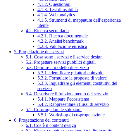
4.1.2. Questionari
4.1.3. Test di usabilità
4.1.4. Web analytics
4.1.5. Strumenti di mappatura dell’esperienza
utente
4.2. Ricerca secondaria
4.2.1. Ricerca documentale
4.2.2. Analisi benchmark
4.2.3. Valutazione euristica
5. Progettazione dei servizi
5.1. Cosa sono i servizi e il service design
5.2. Progettare servizi pubblici digitali
5.3. Definire il modello di servizio
5.3.1. Identificare gli attori coinvolti
5.3.2. Formulare la proposta di valore
5.3.3. Inquadrare gli elementi costitutivi del
servizio
5.4. Descrivere il funzionamento del servizio
5.4.1. Mappare l’ecosistema
5.4.2. Rappresentare i flussi di servizio
5.5. Co-progettare le soluzioni
5.5.1. Workshop di co-progettazione
6. Progettazione dei contenuti
6.1. Cos’è il content design
6.2. Ricerca utente sui contenuti e il linguaggio