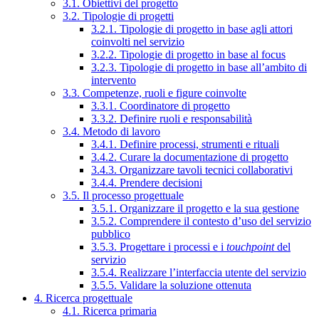
3.1. Obiettivi del progetto
3.2. Tipologie di progetti
3.2.1. Tipologie di progetto in base agli attori
coinvolti nel servizio
3.2.2. Tipologie di progetto in base al focus
3.2.3. Tipologie di progetto in base all’ambito di
intervento
3.3. Competenze, ruoli e figure coinvolte
3.3.1. Coordinatore di progetto
3.3.2. Definire ruoli e responsabilità
3.4. Metodo di lavoro
3.4.1. Definire processi, strumenti e rituali
3.4.2. Curare la documentazione di progetto
3.4.3. Organizzare tavoli tecnici collaborativi
3.4.4. Prendere decisioni
3.5. Il processo progettuale
3.5.1. Organizzare il progetto e la sua gestione
3.5.2. Comprendere il contesto d’uso del servizio
pubblico
3.5.3. Progettare i processi e i
touchpoint
del
servizio
3.5.4. Realizzare l’interfaccia utente del servizio
3.5.5. Validare la soluzione ottenuta
4. Ricerca progettuale
4.1. Ricerca primaria