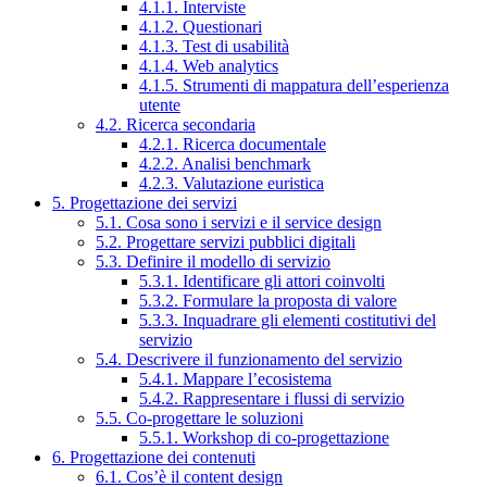
4.1.1. Interviste
4.1.2. Questionari
4.1.3. Test di usabilità
4.1.4. Web analytics
4.1.5. Strumenti di mappatura dell’esperienza
utente
4.2. Ricerca secondaria
4.2.1. Ricerca documentale
4.2.2. Analisi benchmark
4.2.3. Valutazione euristica
5. Progettazione dei servizi
5.1. Cosa sono i servizi e il service design
5.2. Progettare servizi pubblici digitali
5.3. Definire il modello di servizio
5.3.1. Identificare gli attori coinvolti
5.3.2. Formulare la proposta di valore
5.3.3. Inquadrare gli elementi costitutivi del
servizio
5.4. Descrivere il funzionamento del servizio
5.4.1. Mappare l’ecosistema
5.4.2. Rappresentare i flussi di servizio
5.5. Co-progettare le soluzioni
5.5.1. Workshop di co-progettazione
6. Progettazione dei contenuti
6.1. Cos’è il content design