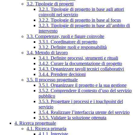
3.2. Tipologie di progetti
3.2.1. Tipologie di progetto in base agli attori
coinvolti nel servizio
3.2.2. Tipologie di progetto in base al focus
3.2.3. Tipologie di progetto in base all’ambito di
intervento
3.3. Competenze, ruoli e figure coinvolte
3.3.1. Coordinatore di progetto
3.3.2. Definire ruoli e responsabilità
3.4. Metodo di lavoro
3.4.1. Definire processi, strumenti e rituali
3.4.2. Curare la documentazione di progetto
3.4.3. Organizzare tavoli tecnici collaborativi
3.4.4. Prendere decisioni
3.5. Il processo progettuale
3.5.1. Organizzare il progetto e la sua gestione
3.5.2. Comprendere il contesto d’uso del servizio
pubblico
3.5.3. Progettare i processi e i
touchpoint
del
servizio
3.5.4. Realizzare l’interfaccia utente del servizio
3.5.5. Validare la soluzione ottenuta
4. Ricerca progettuale
4.1. Ricerca primaria
4.1.1. Interviste