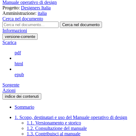
Manuale operativo di design
Progetto:
Designers Italia
Amministrazione:
italia
Cerca nel documento
Cerca nel documento
Informazioni
versione-corrente
Scarica
pdf
html
epub
Sorgente
Azioni
indice dei contenuti
Sommario
1. Scopo, destinatari e uso del Manuale operativo di design
1.1. Versionamento e storico
1.2. Consultazione del manuale
1.3. Contribuisci al manuale