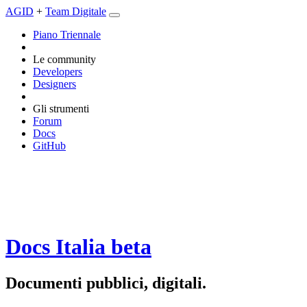
AGID
+
Team Digitale
Piano Triennale
Le community
Developers
Designers
Gli strumenti
Forum
Docs
GitHub
Docs Italia
beta
Documenti pubblici, digitali.