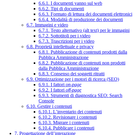
6.6.1. I documenti vanno sul web
6.6.2. Tipi di documenti
6.6.3. Formato di lettura dei documenti elettronici
6.6.4. Modalità di produzione dei documenti
6.7. Immagini e video
6.7.1. Testo alternativo (alt text) per le immagini
6.7.2. Sottotitoli per i video
6.7.3. Trascrizioni per i video
6.8. Proprietà intellettuale e privacy
6.8.1. Pubblicazione di contenuti prodotti dalla
Pubblica Amministrazione
6.8.2. Pubblicazione di contenuti non prodotti
dalla Pubblica Amministrazione
6.8.3. Consenso dei soggetti ritratti
6.9. Ottimizzazione per i motori di ricerca (SEO)
6.9.1. I fattori
on-page
6.9.2. I fattori
off-page
6.9.3. Strumenti di diagnostica SEO: Search
Console
6.10. Gestire i contenuti
6.10.1. L’inventario dei contenuti
6.10.2. Revisionare i contenuti
6.10.3. Migrare i contenuti
6.10.4. Pubblicare i contenuti
7. Progettazione dell’interazione