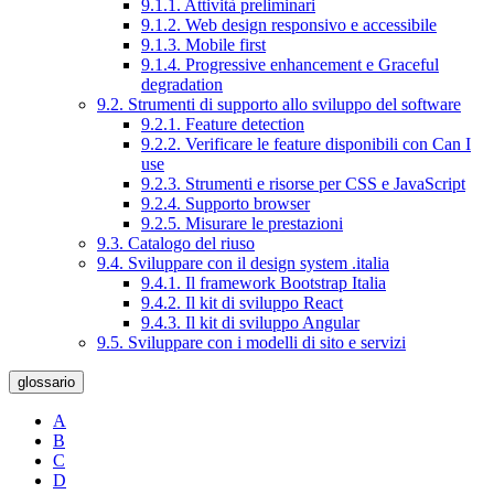
9.1.1. Attività preliminari
9.1.2. Web design responsivo e accessibile
9.1.3. Mobile first
9.1.4. Progressive enhancement e Graceful
degradation
9.2. Strumenti di supporto allo sviluppo del software
9.2.1. Feature detection
9.2.2. Verificare le feature disponibili con Can I
use
9.2.3. Strumenti e risorse per CSS e JavaScript
9.2.4. Supporto browser
9.2.5. Misurare le prestazioni
9.3. Catalogo del riuso
9.4. Sviluppare con il design system .italia
9.4.1. Il framework Bootstrap Italia
9.4.2. Il kit di sviluppo React
9.4.3. Il kit di sviluppo Angular
9.5. Sviluppare con i modelli di sito e servizi
glossario
A
B
C
D