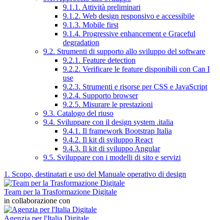
9.1.1. Attività preliminari
9.1.2. Web design responsivo e accessibile
9.1.3. Mobile first
9.1.4. Progressive enhancement e Graceful
degradation
9.2. Strumenti di supporto allo sviluppo del software
9.2.1. Feature detection
9.2.2. Verificare le feature disponibili con Can I
use
9.2.3. Strumenti e risorse per CSS e JavaScript
9.2.4. Supporto browser
9.2.5. Misurare le prestazioni
9.3. Catalogo del riuso
9.4. Sviluppare con il design system .italia
9.4.1. Il framework Bootstrap Italia
9.4.2. Il kit di sviluppo React
9.4.3. Il kit di sviluppo Angular
9.5. Sviluppare con i modelli di sito e servizi
1. Scopo, destinatari e uso del Manuale operativo di design
Team per la Trasformazione Digitale
in collaborazione con
Agenzia per l'Italia Digitale