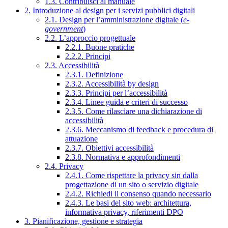
1.3. Contribuisci al manuale
2. Introduzione al design per i servizi pubblici digitali
2.1. Design per l’amministrazione digitale (
e-
government
)
2.2. L’approccio progettuale
2.2.1. Buone pratiche
2.2.2. Principi
2.3. Accessibilità
2.3.1. Definizione
2.3.2. Accessibilità by design
2.3.3. Principi per l’accessibilità
2.3.4. Linee guida e criteri di successo
2.3.5. Come rilasciare una dichiarazione di
accessibilità
2.3.6. Meccanismo di feedback e procedura di
attuazione
2.3.7. Obiettivi accessibilità
2.3.8. Normativa e approfondimenti
2.4. Privacy
2.4.1. Come rispettare la privacy sin dalla
progettazione di un sito o servizio digitale
2.4.2. Richiedi il consenso quando necessario
2.4.3. Le basi del sito web: architettura,
informativa privacy, riferimenti DPO
3. Pianificazione, gestione e strategia