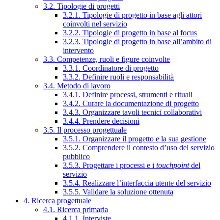
3.2. Tipologie di progetti
3.2.1. Tipologie di progetto in base agli attori
coinvolti nel servizio
3.2.2. Tipologie di progetto in base al focus
3.2.3. Tipologie di progetto in base all’ambito di
intervento
3.3. Competenze, ruoli e figure coinvolte
3.3.1. Coordinatore di progetto
3.3.2. Definire ruoli e responsabilità
3.4. Metodo di lavoro
3.4.1. Definire processi, strumenti e rituali
3.4.2. Curare la documentazione di progetto
3.4.3. Organizzare tavoli tecnici collaborativi
3.4.4. Prendere decisioni
3.5. Il processo progettuale
3.5.1. Organizzare il progetto e la sua gestione
3.5.2. Comprendere il contesto d’uso del servizio
pubblico
3.5.3. Progettare i processi e i
touchpoint
del
servizio
3.5.4. Realizzare l’interfaccia utente del servizio
3.5.5. Validare la soluzione ottenuta
4. Ricerca progettuale
4.1. Ricerca primaria
4.1.1. Interviste