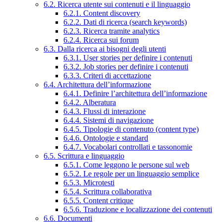
6.2. Ricerca utente sui contenuti e il linguaggio
6.2.1. Content discovery
6.2.2. Dati di ricerca (search keywords)
6.2.3. Ricerca tramite analytics
6.2.4. Ricerca sui forum
6.3. Dalla ricerca ai bisogni degli utenti
6.3.1. User stories per definire i contenuti
6.3.2. Job stories per definire i contenuti
6.3.3. Criteri di accettazione
6.4. Architettura dell’informazione
6.4.1. Definire l’architettura dell’informazione
6.4.2. Alberatura
6.4.3. Flussi di interazione
6.4.4. Sistemi di navigazione
6.4.5. Tipologie di contenuto (content type)
6.4.6. Ontologie e standard
6.4.7. Vocabolari controllati e tassonomie
6.5. Scrittura e linguaggio
6.5.1. Come leggono le persone sul web
6.5.2. Le regole per un linguaggio semplice
6.5.3. Microtesti
6.5.4. Scrittura collaborativa
6.5.5. Content critique
6.5.6. Traduzione e localizzazione dei contenuti
6.6. Documenti