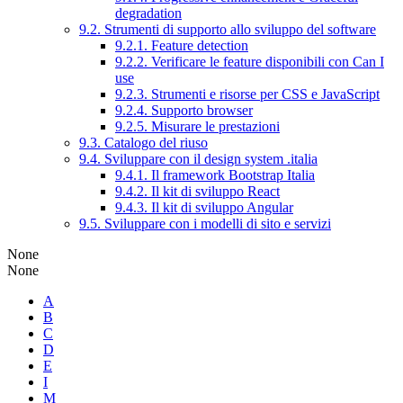
degradation
9.2. Strumenti di supporto allo sviluppo del software
9.2.1. Feature detection
9.2.2. Verificare le feature disponibili con Can I
use
9.2.3. Strumenti e risorse per CSS e JavaScript
9.2.4. Supporto browser
9.2.5. Misurare le prestazioni
9.3. Catalogo del riuso
9.4. Sviluppare con il design system .italia
9.4.1. Il framework Bootstrap Italia
9.4.2. Il kit di sviluppo React
9.4.3. Il kit di sviluppo Angular
9.5. Sviluppare con i modelli di sito e servizi
None
None
A
B
C
D
E
I
M