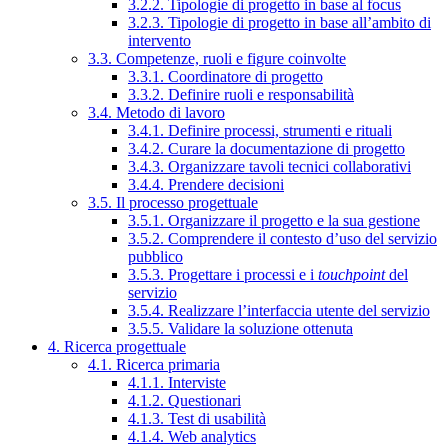
3.2.2. Tipologie di progetto in base al focus
3.2.3. Tipologie di progetto in base all’ambito di
intervento
3.3. Competenze, ruoli e figure coinvolte
3.3.1. Coordinatore di progetto
3.3.2. Definire ruoli e responsabilità
3.4. Metodo di lavoro
3.4.1. Definire processi, strumenti e rituali
3.4.2. Curare la documentazione di progetto
3.4.3. Organizzare tavoli tecnici collaborativi
3.4.4. Prendere decisioni
3.5. Il processo progettuale
3.5.1. Organizzare il progetto e la sua gestione
3.5.2. Comprendere il contesto d’uso del servizio
pubblico
3.5.3. Progettare i processi e i
touchpoint
del
servizio
3.5.4. Realizzare l’interfaccia utente del servizio
3.5.5. Validare la soluzione ottenuta
4. Ricerca progettuale
4.1. Ricerca primaria
4.1.1. Interviste
4.1.2. Questionari
4.1.3. Test di usabilità
4.1.4. Web analytics