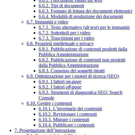
6.6.1. I documenti vanno sul web
6.6.2. Tipi di documenti
6.6.3. Formato di lettura dei documenti elettronici
6.6.4. Modalità di produzione dei documenti
6.7. Immagini e video
6.7.1. Testo alternativo (alt text) per le immagini
6.7.2. Sottotitoli per i video
6.7.3. Trascrizioni per i video
6.8. Proprietà intellettuale e privacy
6.8.1. Pubblicazione di contenuti prodotti dalla
Pubblica Amministrazione
6.8.2. Pubblicazione di contenuti non prodotti
dalla Pubblica Amministrazione
6.8.3. Consenso dei soggetti ritratti
6.9. Ottimizzazione per i motori di ricerca (SEO)
6.9.1. I fattori
on-page
6.9.2. I fattori
off-page
6.9.3. Strumenti di diagnostica SEO: Search
Console
6.10. Gestire i contenuti
6.10.1. L’inventario dei contenuti
6.10.2. Revisionare i contenuti
6.10.3. Migrare i contenuti
6.10.4. Pubblicare i contenuti
7. Progettazione dell’interazione