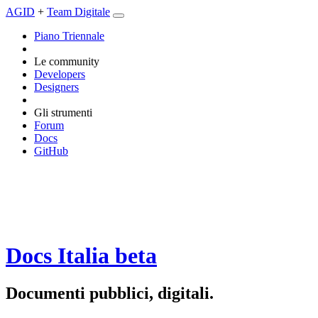
AGID
+
Team Digitale
Piano Triennale
Le community
Developers
Designers
Gli strumenti
Forum
Docs
GitHub
Docs Italia
beta
Documenti pubblici, digitali.