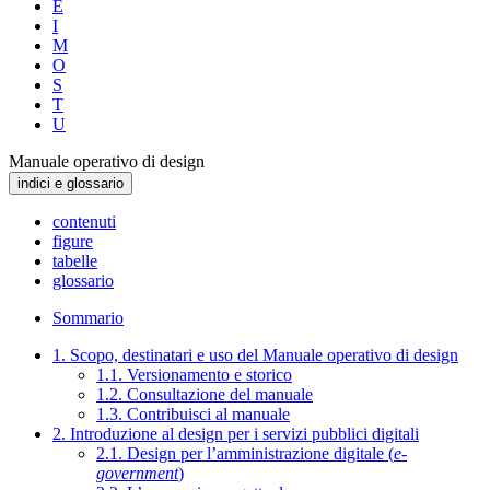
E
I
M
O
S
T
U
Manuale operativo di design
indici e glossario
contenuti
figure
tabelle
glossario
Sommario
1. Scopo, destinatari e uso del Manuale operativo di design
1.1. Versionamento e storico
1.2. Consultazione del manuale
1.3. Contribuisci al manuale
2. Introduzione al design per i servizi pubblici digitali
2.1. Design per l’amministrazione digitale (
e-
government
)