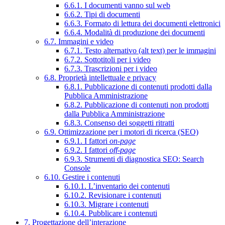
6.6.1. I documenti vanno sul web
6.6.2. Tipi di documenti
6.6.3. Formato di lettura dei documenti elettronici
6.6.4. Modalità di produzione dei documenti
6.7. Immagini e video
6.7.1. Testo alternativo (alt text) per le immagini
6.7.2. Sottotitoli per i video
6.7.3. Trascrizioni per i video
6.8. Proprietà intellettuale e privacy
6.8.1. Pubblicazione di contenuti prodotti dalla
Pubblica Amministrazione
6.8.2. Pubblicazione di contenuti non prodotti
dalla Pubblica Amministrazione
6.8.3. Consenso dei soggetti ritratti
6.9. Ottimizzazione per i motori di ricerca (SEO)
6.9.1. I fattori
on-page
6.9.2. I fattori
off-page
6.9.3. Strumenti di diagnostica SEO: Search
Console
6.10. Gestire i contenuti
6.10.1. L’inventario dei contenuti
6.10.2. Revisionare i contenuti
6.10.3. Migrare i contenuti
6.10.4. Pubblicare i contenuti
7. Progettazione dell’interazione