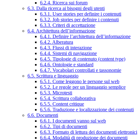
6.2.4. Ricerca sui forum
6.3. Dalla ricerca ai bisogni degli utenti
6.3.1. User stories per definire i contenuti
6.3.2. Job stories per definire i contenuti
6.3.3. Criteri di accettazione
6.4. Architettura dell’informazione
6.4.1. Definire l’architettura dell’informazione
6.4.2. Alberatura
6.4.3. Flussi di interazione
6.4.4. Sistemi di navigazione
6.4.5. Tipologie di contenuto (content type)
6.4.6. Ontologie e standard
6.4.7. Vocabolari controllati e tassonomie
6.5. Scrittura e linguaggio
6.5.1. Come leggono le persone sul web
6.5.2. Le regole per un linguaggio semplice
6.5.3. Microtesti
6.5.4. Scrittura collaborativa
6.5.5. Content critique
6.5.6. Traduzione e localizzazione dei contenuti
6.6. Documenti
6.6.1. I documenti vanno sul web
6.6.2. Tipi di documenti
6.6.3. Formato di lettura dei documenti elettronici
6.6.4. Modalità di produzione dei documenti