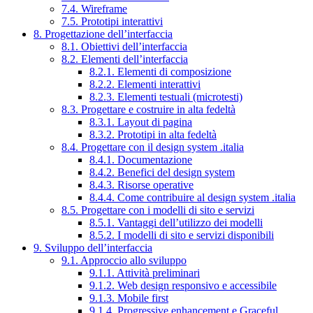
7.4. Wireframe
7.5. Prototipi interattivi
8. Progettazione dell’interfaccia
8.1. Obiettivi dell’interfaccia
8.2. Elementi dell’interfaccia
8.2.1. Elementi di composizione
8.2.2. Elementi interattivi
8.2.3. Elementi testuali (microtesti)
8.3. Progettare e costruire in alta fedeltà
8.3.1. Layout di pagina
8.3.2. Prototipi in alta fedeltà
8.4. Progettare con il design system .italia
8.4.1. Documentazione
8.4.2. Benefici del design system
8.4.3. Risorse operative
8.4.4. Come contribuire al design system .italia
8.5. Progettare con i modelli di sito e servizi
8.5.1. Vantaggi dell’utilizzo dei modelli
8.5.2. I modelli di sito e servizi disponibili
9. Sviluppo dell’interfaccia
9.1. Approccio allo sviluppo
9.1.1. Attività preliminari
9.1.2. Web design responsivo e accessibile
9.1.3. Mobile first
9.1.4. Progressive enhancement e Graceful