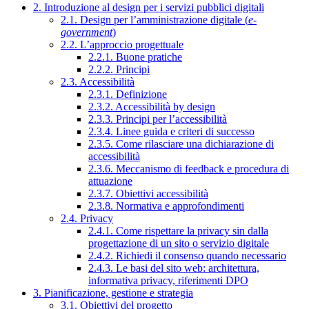
2. Introduzione al design per i servizi pubblici digitali
2.1. Design per l’amministrazione digitale (
e-
government
)
2.2. L’approccio progettuale
2.2.1. Buone pratiche
2.2.2. Principi
2.3. Accessibilità
2.3.1. Definizione
2.3.2. Accessibilità by design
2.3.3. Principi per l’accessibilità
2.3.4. Linee guida e criteri di successo
2.3.5. Come rilasciare una dichiarazione di
accessibilità
2.3.6. Meccanismo di feedback e procedura di
attuazione
2.3.7. Obiettivi accessibilità
2.3.8. Normativa e approfondimenti
2.4. Privacy
2.4.1. Come rispettare la privacy sin dalla
progettazione di un sito o servizio digitale
2.4.2. Richiedi il consenso quando necessario
2.4.3. Le basi del sito web: architettura,
informativa privacy, riferimenti DPO
3. Pianificazione, gestione e strategia
3.1. Obiettivi del progetto