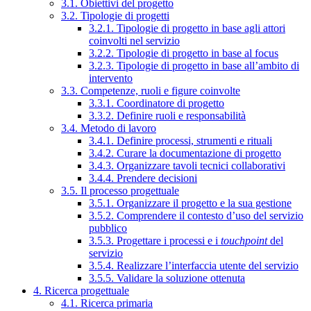
3.1. Obiettivi del progetto
3.2. Tipologie di progetti
3.2.1. Tipologie di progetto in base agli attori
coinvolti nel servizio
3.2.2. Tipologie di progetto in base al focus
3.2.3. Tipologie di progetto in base all’ambito di
intervento
3.3. Competenze, ruoli e figure coinvolte
3.3.1. Coordinatore di progetto
3.3.2. Definire ruoli e responsabilità
3.4. Metodo di lavoro
3.4.1. Definire processi, strumenti e rituali
3.4.2. Curare la documentazione di progetto
3.4.3. Organizzare tavoli tecnici collaborativi
3.4.4. Prendere decisioni
3.5. Il processo progettuale
3.5.1. Organizzare il progetto e la sua gestione
3.5.2. Comprendere il contesto d’uso del servizio
pubblico
3.5.3. Progettare i processi e i
touchpoint
del
servizio
3.5.4. Realizzare l’interfaccia utente del servizio
3.5.5. Validare la soluzione ottenuta
4. Ricerca progettuale
4.1. Ricerca primaria