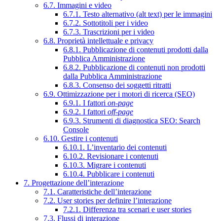
6.7. Immagini e video
6.7.1. Testo alternativo (alt text) per le immagini
6.7.2. Sottotitoli per i video
6.7.3. Trascrizioni per i video
6.8. Proprietà intellettuale e privacy
6.8.1. Pubblicazione di contenuti prodotti dalla
Pubblica Amministrazione
6.8.2. Pubblicazione di contenuti non prodotti
dalla Pubblica Amministrazione
6.8.3. Consenso dei soggetti ritratti
6.9. Ottimizzazione per i motori di ricerca (SEO)
6.9.1. I fattori
on-page
6.9.2. I fattori
off-page
6.9.3. Strumenti di diagnostica SEO: Search
Console
6.10. Gestire i contenuti
6.10.1. L’inventario dei contenuti
6.10.2. Revisionare i contenuti
6.10.3. Migrare i contenuti
6.10.4. Pubblicare i contenuti
7. Progettazione dell’interazione
7.1. Caratteristiche dell’interazione
7.2. User stories per definire l’interazione
7.2.1. Differenza tra scenari e user stories
7.3. Flussi di interazione