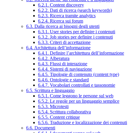
6.2.1. Content discovery
6.2.2. Dati di ricerca (search keywords)
6.2.3. Ricerca tramite analytics
6.2.4. Ricerca sui forum
6.3. Dalla ricerca ai bisogni degli utenti
6.3.1. User stories per definire i contenuti
6.3.2. Job stories per definire i contenuti
6.3.3. Criteri di accettazione
6.4. Architettura dell’informazione
6.4.1. Definire l’architettura dell’informazione
6.4.2. Alberatura
6.4.3. Flussi di interazione
6.4.4. Sistemi di navigazione
6.4.5. Tipologie di contenuto (content type)
6.4.6. Ontologie e standard
6.4.7. Vocabolari controllati e tassonomie
6.5. Scrittura e linguaggio
6.5.1. Come leggono le persone sul web
6.5.2. Le regole per un linguaggio semplice
6.5.3. Microtesti
6.5.4. Scrittura collaborativa
6.5.5. Content critique
6.5.6. Traduzione e localizzazione dei contenuti
6.6. Documenti