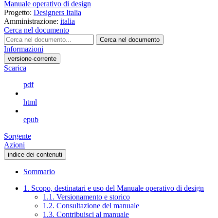
Manuale operativo di design
Progetto:
Designers Italia
Amministrazione:
italia
Cerca nel documento
Cerca nel documento
Informazioni
versione-corrente
Scarica
pdf
html
epub
Sorgente
Azioni
indice dei contenuti
Sommario
1. Scopo, destinatari e uso del Manuale operativo di design
1.1. Versionamento e storico
1.2. Consultazione del manuale
1.3. Contribuisci al manuale