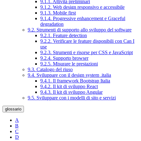
9.1.1. Attività preliminari
9.1.2. Web design responsivo e accessibile
9.1.3. Mobile first
9.1.4. Progressive enhancement e Graceful
degradation
9.2. Strumenti di supporto allo sviluppo del software
9.2.1. Feature detection
9.2.2. Verificare le feature disponibili con Can I
use
9.2.3. Strumenti e risorse per CSS e JavaScript
9.2.4. Supporto browser
9.2.5. Misurare le prestazioni
9.3. Catalogo del riuso
9.4. Sviluppare con il design system .italia
9.4.1. Il framework Bootstrap Italia
9.4.2. Il kit di sviluppo React
9.4.3. Il kit di sviluppo Angular
9.5. Sviluppare con i modelli di sito e servizi
glossario
A
B
C
D