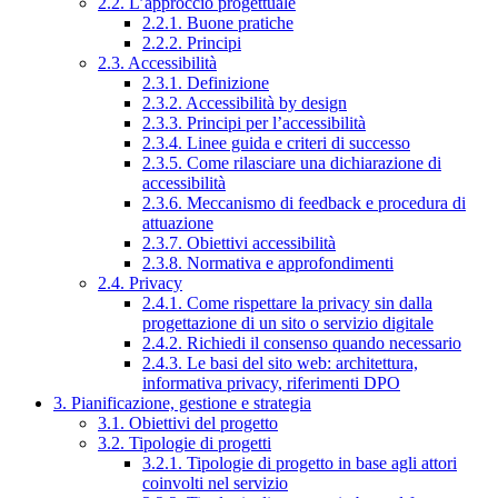
2.2. L’approccio progettuale
2.2.1. Buone pratiche
2.2.2. Principi
2.3. Accessibilità
2.3.1. Definizione
2.3.2. Accessibilità by design
2.3.3. Principi per l’accessibilità
2.3.4. Linee guida e criteri di successo
2.3.5. Come rilasciare una dichiarazione di
accessibilità
2.3.6. Meccanismo di feedback e procedura di
attuazione
2.3.7. Obiettivi accessibilità
2.3.8. Normativa e approfondimenti
2.4. Privacy
2.4.1. Come rispettare la privacy sin dalla
progettazione di un sito o servizio digitale
2.4.2. Richiedi il consenso quando necessario
2.4.3. Le basi del sito web: architettura,
informativa privacy, riferimenti DPO
3. Pianificazione, gestione e strategia
3.1. Obiettivi del progetto
3.2. Tipologie di progetti
3.2.1. Tipologie di progetto in base agli attori
coinvolti nel servizio