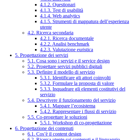
4.1.2. Questionari
4.1.3. Test di usabilità
4.1.4. Web analytics
4.1.5. Strumenti di mappatura dell’esperienza
utente
4.2. Ricerca secondaria
4.2.1. Ricerca documentale
4.2.2. Analisi benchmark
4.2.3. Valutazione euristica
5. Progettazione dei servizi
5.1. Cosa sono i servizi e il service design
5.2. Progettare servizi pubblici digitali
5.3. Definire il modello di servizio
5.3.1. Identificare gli attori coinvolti
5.3.2. Formulare la proposta di valore
5.3.3. Inquadrare gli elementi costitutivi del
servizio
5.4. Descrivere il funzionamento del servizio
5.4.1. Mappare l’ecosistema
5.4.2. Rappresentare i flussi di servizio
5.5. Co-progettare le soluzioni
5.5.1. Workshop di co-progettazione
6. Progettazione dei contenuti
6.1. Cos’è il content design
6.2. Ricerca utente sui contenuti e il linguaggio