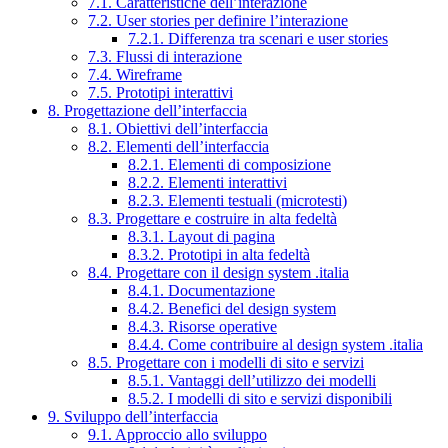
7.1. Caratteristiche dell’interazione
7.2. User stories per definire l’interazione
7.2.1. Differenza tra scenari e user stories
7.3. Flussi di interazione
7.4. Wireframe
7.5. Prototipi interattivi
8. Progettazione dell’interfaccia
8.1. Obiettivi dell’interfaccia
8.2. Elementi dell’interfaccia
8.2.1. Elementi di composizione
8.2.2. Elementi interattivi
8.2.3. Elementi testuali (microtesti)
8.3. Progettare e costruire in alta fedeltà
8.3.1. Layout di pagina
8.3.2. Prototipi in alta fedeltà
8.4. Progettare con il design system .italia
8.4.1. Documentazione
8.4.2. Benefici del design system
8.4.3. Risorse operative
8.4.4. Come contribuire al design system .italia
8.5. Progettare con i modelli di sito e servizi
8.5.1. Vantaggi dell’utilizzo dei modelli
8.5.2. I modelli di sito e servizi disponibili
9. Sviluppo dell’interfaccia
9.1. Approccio allo sviluppo