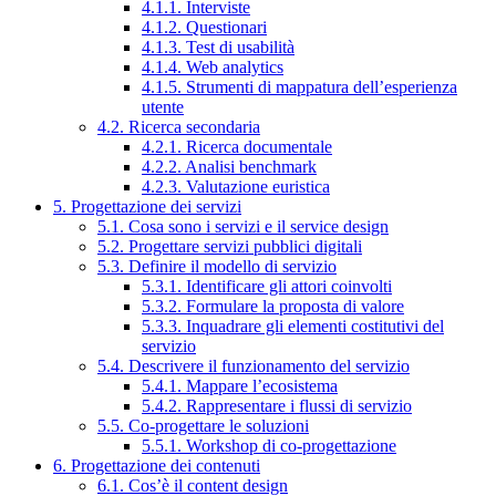
4.1.1. Interviste
4.1.2. Questionari
4.1.3. Test di usabilità
4.1.4. Web analytics
4.1.5. Strumenti di mappatura dell’esperienza
utente
4.2. Ricerca secondaria
4.2.1. Ricerca documentale
4.2.2. Analisi benchmark
4.2.3. Valutazione euristica
5. Progettazione dei servizi
5.1. Cosa sono i servizi e il service design
5.2. Progettare servizi pubblici digitali
5.3. Definire il modello di servizio
5.3.1. Identificare gli attori coinvolti
5.3.2. Formulare la proposta di valore
5.3.3. Inquadrare gli elementi costitutivi del
servizio
5.4. Descrivere il funzionamento del servizio
5.4.1. Mappare l’ecosistema
5.4.2. Rappresentare i flussi di servizio
5.5. Co-progettare le soluzioni
5.5.1. Workshop di co-progettazione
6. Progettazione dei contenuti
6.1. Cos’è il content design