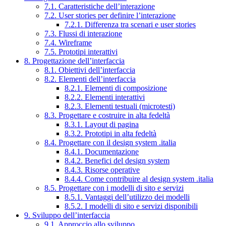
7.1. Caratteristiche dell’interazione
7.2. User stories per definire l’interazione
7.2.1. Differenza tra scenari e user stories
7.3. Flussi di interazione
7.4. Wireframe
7.5. Prototipi interattivi
8. Progettazione dell’interfaccia
8.1. Obiettivi dell’interfaccia
8.2. Elementi dell’interfaccia
8.2.1. Elementi di composizione
8.2.2. Elementi interattivi
8.2.3. Elementi testuali (microtesti)
8.3. Progettare e costruire in alta fedeltà
8.3.1. Layout di pagina
8.3.2. Prototipi in alta fedeltà
8.4. Progettare con il design system .italia
8.4.1. Documentazione
8.4.2. Benefici del design system
8.4.3. Risorse operative
8.4.4. Come contribuire al design system .italia
8.5. Progettare con i modelli di sito e servizi
8.5.1. Vantaggi dell’utilizzo dei modelli
8.5.2. I modelli di sito e servizi disponibili
9. Sviluppo dell’interfaccia
9.1. Approccio allo sviluppo