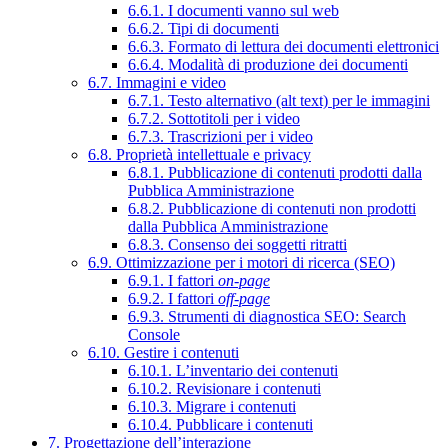
6.6.1. I documenti vanno sul web
6.6.2. Tipi di documenti
6.6.3. Formato di lettura dei documenti elettronici
6.6.4. Modalità di produzione dei documenti
6.7. Immagini e video
6.7.1. Testo alternativo (alt text) per le immagini
6.7.2. Sottotitoli per i video
6.7.3. Trascrizioni per i video
6.8. Proprietà intellettuale e privacy
6.8.1. Pubblicazione di contenuti prodotti dalla
Pubblica Amministrazione
6.8.2. Pubblicazione di contenuti non prodotti
dalla Pubblica Amministrazione
6.8.3. Consenso dei soggetti ritratti
6.9. Ottimizzazione per i motori di ricerca (SEO)
6.9.1. I fattori
on-page
6.9.2. I fattori
off-page
6.9.3. Strumenti di diagnostica SEO: Search
Console
6.10. Gestire i contenuti
6.10.1. L’inventario dei contenuti
6.10.2. Revisionare i contenuti
6.10.3. Migrare i contenuti
6.10.4. Pubblicare i contenuti
7. Progettazione dell’interazione