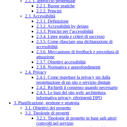
2.2. L’approccio progettuale
2.2.1. Buone pratiche
2.2.2. Principi
2.3. Accessibilità
2.3.1. Definizione
2.3.2. Accessibilità by design
2.3.3. Principi per l’accessibilità
2.3.4. Linee guida e criteri di successo
2.3.5. Come rilasciare una dichiarazione di
accessibilità
2.3.6. Meccanismo di feedback e procedura di
attuazione
2.3.7. Obiettivi accessibilità
2.3.8. Normativa e approfondimenti
2.4. Privacy
2.4.1. Come rispettare la privacy sin dalla
progettazione di un sito o servizio digitale
2.4.2. Richiedi il consenso quando necessario
2.4.3. Le basi del sito web: architettura,
informativa privacy, riferimenti DPO
3. Pianificazione, gestione e strategia
3.1. Obiettivi del progetto
3.2. Tipologie di progetti
3.2.1. Tipologie di progetto in base agli attori
coinvolti nel servizio