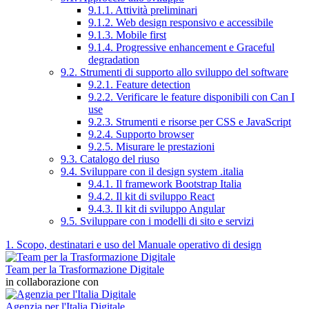
9.1.1. Attività preliminari
9.1.2. Web design responsivo e accessibile
9.1.3. Mobile first
9.1.4. Progressive enhancement e Graceful
degradation
9.2. Strumenti di supporto allo sviluppo del software
9.2.1. Feature detection
9.2.2. Verificare le feature disponibili con Can I
use
9.2.3. Strumenti e risorse per CSS e JavaScript
9.2.4. Supporto browser
9.2.5. Misurare le prestazioni
9.3. Catalogo del riuso
9.4. Sviluppare con il design system .italia
9.4.1. Il framework Bootstrap Italia
9.4.2. Il kit di sviluppo React
9.4.3. Il kit di sviluppo Angular
9.5. Sviluppare con i modelli di sito e servizi
1. Scopo, destinatari e uso del Manuale operativo di design
Team per la Trasformazione Digitale
in collaborazione con
Agenzia per l'Italia Digitale