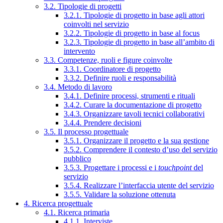
3.2. Tipologie di progetti
3.2.1. Tipologie di progetto in base agli attori
coinvolti nel servizio
3.2.2. Tipologie di progetto in base al focus
3.2.3. Tipologie di progetto in base all’ambito di
intervento
3.3. Competenze, ruoli e figure coinvolte
3.3.1. Coordinatore di progetto
3.3.2. Definire ruoli e responsabilità
3.4. Metodo di lavoro
3.4.1. Definire processi, strumenti e rituali
3.4.2. Curare la documentazione di progetto
3.4.3. Organizzare tavoli tecnici collaborativi
3.4.4. Prendere decisioni
3.5. Il processo progettuale
3.5.1. Organizzare il progetto e la sua gestione
3.5.2. Comprendere il contesto d’uso del servizio
pubblico
3.5.3. Progettare i processi e i
touchpoint
del
servizio
3.5.4. Realizzare l’interfaccia utente del servizio
3.5.5. Validare la soluzione ottenuta
4. Ricerca progettuale
4.1. Ricerca primaria
4.1.1. Interviste