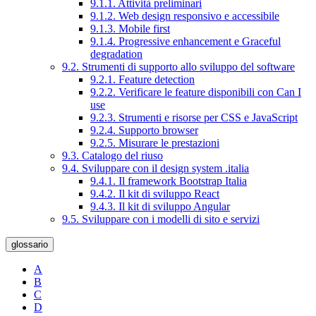
9.1.1. Attività preliminari
9.1.2. Web design responsivo e accessibile
9.1.3. Mobile first
9.1.4. Progressive enhancement e Graceful
degradation
9.2. Strumenti di supporto allo sviluppo del software
9.2.1. Feature detection
9.2.2. Verificare le feature disponibili con Can I
use
9.2.3. Strumenti e risorse per CSS e JavaScript
9.2.4. Supporto browser
9.2.5. Misurare le prestazioni
9.3. Catalogo del riuso
9.4. Sviluppare con il design system .italia
9.4.1. Il framework Bootstrap Italia
9.4.2. Il kit di sviluppo React
9.4.3. Il kit di sviluppo Angular
9.5. Sviluppare con i modelli di sito e servizi
glossario
A
B
C
D