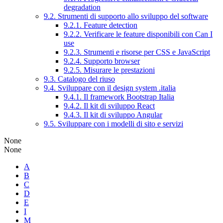
degradation
9.2. Strumenti di supporto allo sviluppo del software
9.2.1. Feature detection
9.2.2. Verificare le feature disponibili con Can I
use
9.2.3. Strumenti e risorse per CSS e JavaScript
9.2.4. Supporto browser
9.2.5. Misurare le prestazioni
9.3. Catalogo del riuso
9.4. Sviluppare con il design system .italia
9.4.1. Il framework Bootstrap Italia
9.4.2. Il kit di sviluppo React
9.4.3. Il kit di sviluppo Angular
9.5. Sviluppare con i modelli di sito e servizi
None
None
A
B
C
D
E
I
M