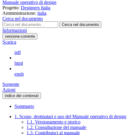
Manuale operativo di design
Progetto:
Designers Italia
Amministrazione:
italia
Cerca nel documento
Cerca nel documento
Informazioni
versione-corrente
Scarica
pdf
html
epub
Sorgente
Azioni
indice dei contenuti
Sommario
1. Scopo, destinatari e uso del Manuale operativo di design
1.1. Versionamento e storico
1.2. Consultazione del manuale
1.3. Contribuisci al manuale