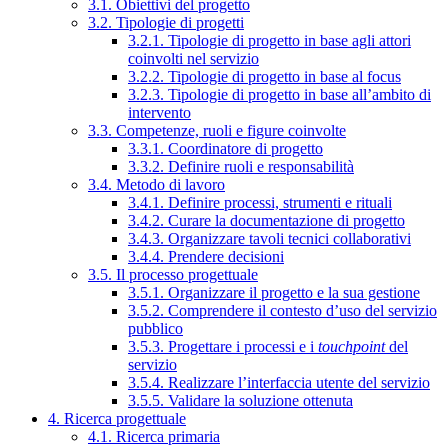
3.1. Obiettivi del progetto
3.2. Tipologie di progetti
3.2.1. Tipologie di progetto in base agli attori
coinvolti nel servizio
3.2.2. Tipologie di progetto in base al focus
3.2.3. Tipologie di progetto in base all’ambito di
intervento
3.3. Competenze, ruoli e figure coinvolte
3.3.1. Coordinatore di progetto
3.3.2. Definire ruoli e responsabilità
3.4. Metodo di lavoro
3.4.1. Definire processi, strumenti e rituali
3.4.2. Curare la documentazione di progetto
3.4.3. Organizzare tavoli tecnici collaborativi
3.4.4. Prendere decisioni
3.5. Il processo progettuale
3.5.1. Organizzare il progetto e la sua gestione
3.5.2. Comprendere il contesto d’uso del servizio
pubblico
3.5.3. Progettare i processi e i
touchpoint
del
servizio
3.5.4. Realizzare l’interfaccia utente del servizio
3.5.5. Validare la soluzione ottenuta
4. Ricerca progettuale
4.1. Ricerca primaria