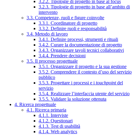
3.2.2. Tipologie di progetto in base al focus
3.2.3. Tipologie di progetto in base all’ambito di
intervento
3.3. Competenze, ruoli e figure coinvolte
3.3.1. Coordinatore di progetto
3.3.2. Definire ruoli e responsabilità
3.4. Metodo di lavoro
3.4.1. Definire processi, strumenti e rituali
3.4.2. Curare la documentazione di progetto
3.4.3. Organizzare tavoli tecnici collaborativi
3.4.4. Prendere decisioni
3.5. Il processo progettuale
3.5.1. Organizzare il progetto e la sua gestione
3.5.2. Comprendere il contesto d’uso del servizio
pubblico
3.5.3. Progettare i processi e i
touchpoint
del
servizio
3.5.4. Realizzare l’interfaccia utente del servizio
3.5.5. Validare la soluzione ottenuta
4. Ricerca progettuale
4.1. Ricerca primaria
4.1.1. Interviste
4.1.2. Questionari
4.1.3. Test di usabilità
4.1.4. Web analytics