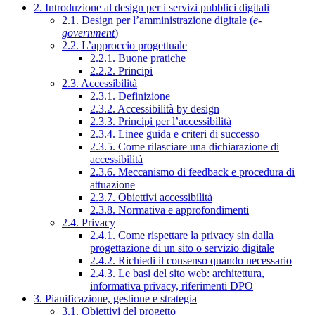
2. Introduzione al design per i servizi pubblici digitali
2.1. Design per l’amministrazione digitale (
e-
government
)
2.2. L’approccio progettuale
2.2.1. Buone pratiche
2.2.2. Principi
2.3. Accessibilità
2.3.1. Definizione
2.3.2. Accessibilità by design
2.3.3. Principi per l’accessibilità
2.3.4. Linee guida e criteri di successo
2.3.5. Come rilasciare una dichiarazione di
accessibilità
2.3.6. Meccanismo di feedback e procedura di
attuazione
2.3.7. Obiettivi accessibilità
2.3.8. Normativa e approfondimenti
2.4. Privacy
2.4.1. Come rispettare la privacy sin dalla
progettazione di un sito o servizio digitale
2.4.2. Richiedi il consenso quando necessario
2.4.3. Le basi del sito web: architettura,
informativa privacy, riferimenti DPO
3. Pianificazione, gestione e strategia
3.1. Obiettivi del progetto