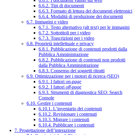
6.6.1. I documenti vanno sul web
6.6.2. Tipi di documenti
6.6.3. Formato di lettura dei documenti elettronici
6.6.4. Modalità di produzione dei documenti
6.7. Immagini e video
6.7.1. Testo alternativo (alt text) per le immagini
6.7.2. Sottotitoli per i video
6.7.3. Trascrizioni per i video
6.8. Proprietà intellettuale e privacy
6.8.1. Pubblicazione di contenuti prodotti dalla
Pubblica Amministrazione
6.8.2. Pubblicazione di contenuti non prodotti
dalla Pubblica Amministrazione
6.8.3. Consenso dei soggetti ritratti
6.9. Ottimizzazione per i motori di ricerca (SEO)
6.9.1. I fattori
on-page
6.9.2. I fattori
off-page
6.9.3. Strumenti di diagnostica SEO: Search
Console
6.10. Gestire i contenuti
6.10.1. L’inventario dei contenuti
6.10.2. Revisionare i contenuti
6.10.3. Migrare i contenuti
6.10.4. Pubblicare i contenuti
7. Progettazione dell’interazione