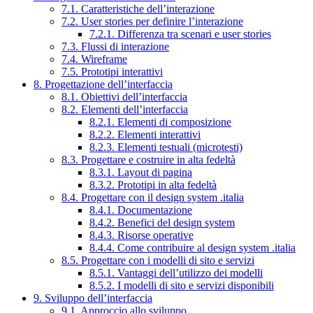
7.1. Caratteristiche dell’interazione
7.2. User stories per definire l’interazione
7.2.1. Differenza tra scenari e user stories
7.3. Flussi di interazione
7.4. Wireframe
7.5. Prototipi interattivi
8. Progettazione dell’interfaccia
8.1. Obiettivi dell’interfaccia
8.2. Elementi dell’interfaccia
8.2.1. Elementi di composizione
8.2.2. Elementi interattivi
8.2.3. Elementi testuali (microtesti)
8.3. Progettare e costruire in alta fedeltà
8.3.1. Layout di pagina
8.3.2. Prototipi in alta fedeltà
8.4. Progettare con il design system .italia
8.4.1. Documentazione
8.4.2. Benefici del design system
8.4.3. Risorse operative
8.4.4. Come contribuire al design system .italia
8.5. Progettare con i modelli di sito e servizi
8.5.1. Vantaggi dell’utilizzo dei modelli
8.5.2. I modelli di sito e servizi disponibili
9. Sviluppo dell’interfaccia
9.1. Approccio allo sviluppo