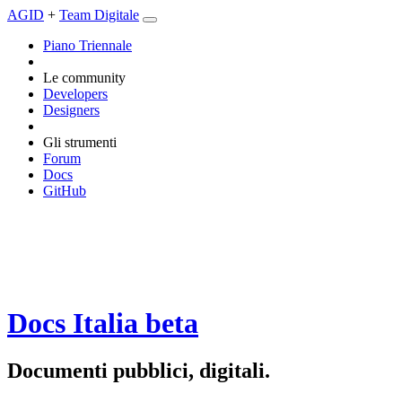
AGID
+
Team Digitale
Piano Triennale
Le community
Developers
Designers
Gli strumenti
Forum
Docs
GitHub
Docs Italia
beta
Documenti pubblici, digitali.