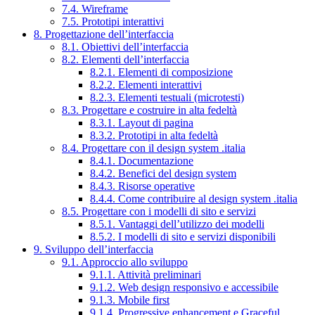
7.4. Wireframe
7.5. Prototipi interattivi
8. Progettazione dell’interfaccia
8.1. Obiettivi dell’interfaccia
8.2. Elementi dell’interfaccia
8.2.1. Elementi di composizione
8.2.2. Elementi interattivi
8.2.3. Elementi testuali (microtesti)
8.3. Progettare e costruire in alta fedeltà
8.3.1. Layout di pagina
8.3.2. Prototipi in alta fedeltà
8.4. Progettare con il design system .italia
8.4.1. Documentazione
8.4.2. Benefici del design system
8.4.3. Risorse operative
8.4.4. Come contribuire al design system .italia
8.5. Progettare con i modelli di sito e servizi
8.5.1. Vantaggi dell’utilizzo dei modelli
8.5.2. I modelli di sito e servizi disponibili
9. Sviluppo dell’interfaccia
9.1. Approccio allo sviluppo
9.1.1. Attività preliminari
9.1.2. Web design responsivo e accessibile
9.1.3. Mobile first
9.1.4. Progressive enhancement e Graceful