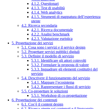
4.1.2. Questionari
4.1.3. Test di usabilità
4.1.4. Web analytics
4.1.5. Strumenti di mappatura dell’esperienza
utente
4.2. Ricerca secondaria
4.2.1. Ricerca documentale
4.2.2. Analisi benchmark
4.2.3. Valutazione euristica
5. Progettazione dei servizi
5.1. Cosa sono i servizi e il service design
5.2. Progettare servizi pubblici digitali
5.3. Definire il modello di servizio
5.3.1. Identificare gli attori coinvolti
5.3.2. Formulare la proposta di valore
5.3.3. Inquadrare gli elementi costitutivi del
servizio
5.4. Descrivere il funzionamento del servizio
5.4.1. Mappare l’ecosistema
5.4.2. Rappresentare i flussi di servizio
5.5. Co-progettare le soluzioni
5.5.1. Workshop di co-progettazione
6. Progettazione dei contenuti
6.1. Cos’è il content design
6.2. Ricerca utente sui contenuti e il linguaggio