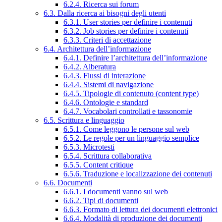
6.2.4. Ricerca sui forum
6.3. Dalla ricerca ai bisogni degli utenti
6.3.1. User stories per definire i contenuti
6.3.2. Job stories per definire i contenuti
6.3.3. Criteri di accettazione
6.4. Architettura dell’informazione
6.4.1. Definire l’architettura dell’informazione
6.4.2. Alberatura
6.4.3. Flussi di interazione
6.4.4. Sistemi di navigazione
6.4.5. Tipologie di contenuto (content type)
6.4.6. Ontologie e standard
6.4.7. Vocabolari controllati e tassonomie
6.5. Scrittura e linguaggio
6.5.1. Come leggono le persone sul web
6.5.2. Le regole per un linguaggio semplice
6.5.3. Microtesti
6.5.4. Scrittura collaborativa
6.5.5. Content critique
6.5.6. Traduzione e localizzazione dei contenuti
6.6. Documenti
6.6.1. I documenti vanno sul web
6.6.2. Tipi di documenti
6.6.3. Formato di lettura dei documenti elettronici
6.6.4. Modalità di produzione dei documenti