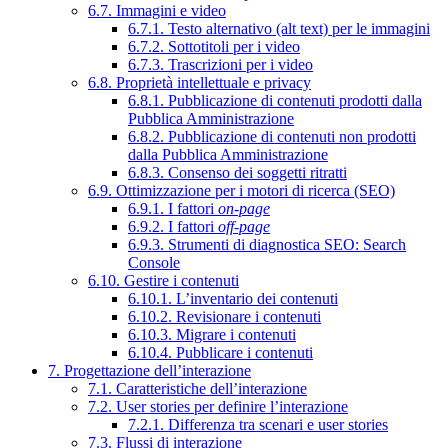
6.7. Immagini e video
6.7.1. Testo alternativo (alt text) per le immagini
6.7.2. Sottotitoli per i video
6.7.3. Trascrizioni per i video
6.8. Proprietà intellettuale e privacy
6.8.1. Pubblicazione di contenuti prodotti dalla
Pubblica Amministrazione
6.8.2. Pubblicazione di contenuti non prodotti
dalla Pubblica Amministrazione
6.8.3. Consenso dei soggetti ritratti
6.9. Ottimizzazione per i motori di ricerca (SEO)
6.9.1. I fattori
on-page
6.9.2. I fattori
off-page
6.9.3. Strumenti di diagnostica SEO: Search
Console
6.10. Gestire i contenuti
6.10.1. L’inventario dei contenuti
6.10.2. Revisionare i contenuti
6.10.3. Migrare i contenuti
6.10.4. Pubblicare i contenuti
7. Progettazione dell’interazione
7.1. Caratteristiche dell’interazione
7.2. User stories per definire l’interazione
7.2.1. Differenza tra scenari e user stories
7.3. Flussi di interazione