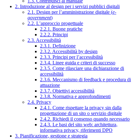
1.3. Contribuisci al manuale
2. Introduzione al design per i servizi pubblici digitali
2.1. Design per l’amministrazione digitale (
e-
government
)
2.2. L’approccio progettuale
2.2.1. Buone pratiche
2.2.2. Principi
2.3. Accessibilità
2.3.1. Definizione
2.3.2. Accessibilità by design
2.3.3. Principi per l’accessibilità
2.3.4. Linee guida e criteri di successo
2.3.5. Come rilasciare una dichiarazione di
accessibilità
2.3.6. Meccanismo di feedback e procedura di
attuazione
2.3.7. Obiettivi accessibilità
2.3.8. Normativa e approfondimenti
2.4. Privacy
2.4.1. Come rispettare la privacy sin dalla
progettazione di un sito o servizio digitale
2.4.2. Richiedi il consenso quando necessario
2.4.3. Le basi del sito web: architettura,
informativa privacy, riferimenti DPO
3. Pianificazione, gestione e strategia