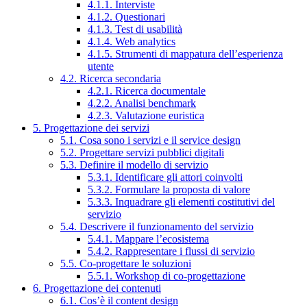
4.1.1. Interviste
4.1.2. Questionari
4.1.3. Test di usabilità
4.1.4. Web analytics
4.1.5. Strumenti di mappatura dell’esperienza
utente
4.2. Ricerca secondaria
4.2.1. Ricerca documentale
4.2.2. Analisi benchmark
4.2.3. Valutazione euristica
5. Progettazione dei servizi
5.1. Cosa sono i servizi e il service design
5.2. Progettare servizi pubblici digitali
5.3. Definire il modello di servizio
5.3.1. Identificare gli attori coinvolti
5.3.2. Formulare la proposta di valore
5.3.3. Inquadrare gli elementi costitutivi del
servizio
5.4. Descrivere il funzionamento del servizio
5.4.1. Mappare l’ecosistema
5.4.2. Rappresentare i flussi di servizio
5.5. Co-progettare le soluzioni
5.5.1. Workshop di co-progettazione
6. Progettazione dei contenuti
6.1. Cos’è il content design