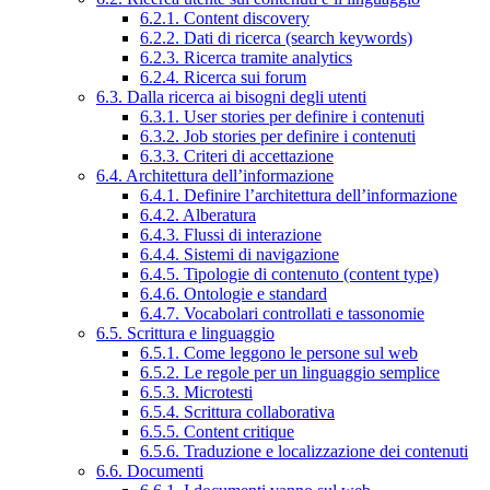
6.2.1. Content discovery
6.2.2. Dati di ricerca (search keywords)
6.2.3. Ricerca tramite analytics
6.2.4. Ricerca sui forum
6.3. Dalla ricerca ai bisogni degli utenti
6.3.1. User stories per definire i contenuti
6.3.2. Job stories per definire i contenuti
6.3.3. Criteri di accettazione
6.4. Architettura dell’informazione
6.4.1. Definire l’architettura dell’informazione
6.4.2. Alberatura
6.4.3. Flussi di interazione
6.4.4. Sistemi di navigazione
6.4.5. Tipologie di contenuto (content type)
6.4.6. Ontologie e standard
6.4.7. Vocabolari controllati e tassonomie
6.5. Scrittura e linguaggio
6.5.1. Come leggono le persone sul web
6.5.2. Le regole per un linguaggio semplice
6.5.3. Microtesti
6.5.4. Scrittura collaborativa
6.5.5. Content critique
6.5.6. Traduzione e localizzazione dei contenuti
6.6. Documenti