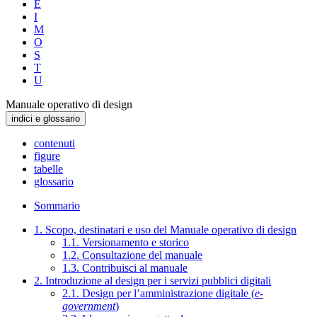
E
I
M
O
S
T
U
Manuale operativo di design
indici e glossario
contenuti
figure
tabelle
glossario
Sommario
1. Scopo, destinatari e uso del Manuale operativo di design
1.1. Versionamento e storico
1.2. Consultazione del manuale
1.3. Contribuisci al manuale
2. Introduzione al design per i servizi pubblici digitali
2.1. Design per l’amministrazione digitale (
e-
government
)