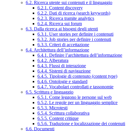
6.2. Ricerca utente sui contenuti e il linguaggio
6.2.1. Content discovery
6.2.2. Dati di ricerca (search keywords)
6.2.3. Ricerca tramite analytics
6.2.4. Ricerca sui forum
6.3. Dalla ricerca ai bisogni degli utenti
6.3.1. User stories per definire i contenuti
6.3.2. Job stories per definire i contenuti
6.3.3. Criteri di accettazione
6.4. Architettura dell’informazione
6.4.1. Definire l’architettura dell’informazione
6.4.2. Alberatura
6.4.3. Flussi di interazione
6.4.4. Sistemi di navigazione
6.4.5. Tipologie di contenuto (content type)
6.4.6. Ontologie e standard
6.4.7. Vocabolari controllati e tassonomie
6.5. Scrittura e linguaggio
6.5.1. Come leggono le persone sul web
6.5.2. Le regole per un linguaggio semplice
6.5.3. Microtesti
6.5.4. Scrittura collaborativa
6.5.5. Content critique
6.5.6. Traduzione e localizzazione dei contenuti
6.6. Documenti