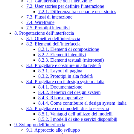
7.1. Caratteristiche dell’interazione
7.2. User stories per definire l’interazione
7.2.1. Differenza tra scenari e user stories
7.3. Flussi di interazione
7.4. Wireframe
7.5. Prototipi interattivi
8. Progettazione dell’interfaccia
8.1. Obiettivi dell’interfaccia
8.2. Elementi dell’interfaccia
8.2.1. Elementi di composizione
8.2.2. Elementi interattivi
8.2.3. Elementi testuali (microtesti)
8.3. Progettare e costruire in alta fedeltà
8.3.1. Layout di pagina
8.3.2. Prototipi in alta fedeltà
8.4. Progettare con il design system .italia
8.4.1. Documentazione
8.4.2. Benefici del design system
8.4.3. Risorse operative
8.4.4. Come contribuire al design system .italia
8.5. Progettare con i modelli di sito e servizi
8.5.1. Vantaggi dell’utilizzo dei modelli
8.5.2. I modelli di sito e servizi disponibili
9. Sviluppo dell’interfaccia
9.1. Approccio allo sviluppo