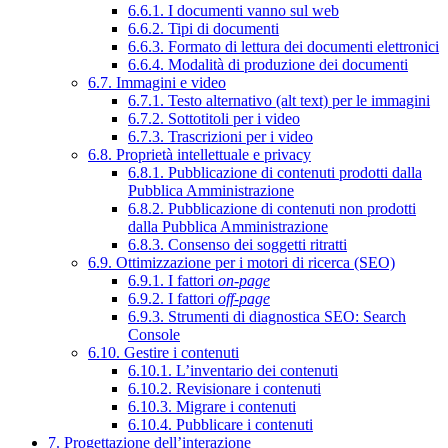
6.6.1. I documenti vanno sul web
6.6.2. Tipi di documenti
6.6.3. Formato di lettura dei documenti elettronici
6.6.4. Modalità di produzione dei documenti
6.7. Immagini e video
6.7.1. Testo alternativo (alt text) per le immagini
6.7.2. Sottotitoli per i video
6.7.3. Trascrizioni per i video
6.8. Proprietà intellettuale e privacy
6.8.1. Pubblicazione di contenuti prodotti dalla
Pubblica Amministrazione
6.8.2. Pubblicazione di contenuti non prodotti
dalla Pubblica Amministrazione
6.8.3. Consenso dei soggetti ritratti
6.9. Ottimizzazione per i motori di ricerca (SEO)
6.9.1. I fattori
on-page
6.9.2. I fattori
off-page
6.9.3. Strumenti di diagnostica SEO: Search
Console
6.10. Gestire i contenuti
6.10.1. L’inventario dei contenuti
6.10.2. Revisionare i contenuti
6.10.3. Migrare i contenuti
6.10.4. Pubblicare i contenuti
7. Progettazione dell’interazione