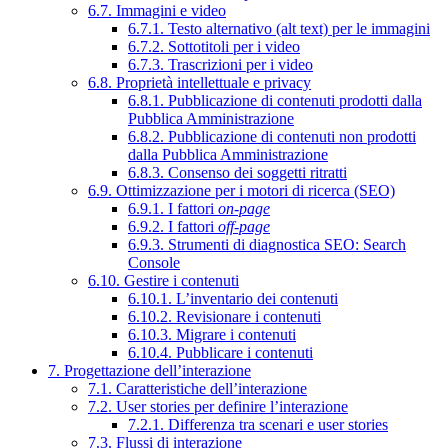
6.7. Immagini e video
6.7.1. Testo alternativo (alt text) per le immagini
6.7.2. Sottotitoli per i video
6.7.3. Trascrizioni per i video
6.8. Proprietà intellettuale e privacy
6.8.1. Pubblicazione di contenuti prodotti dalla
Pubblica Amministrazione
6.8.2. Pubblicazione di contenuti non prodotti
dalla Pubblica Amministrazione
6.8.3. Consenso dei soggetti ritratti
6.9. Ottimizzazione per i motori di ricerca (SEO)
6.9.1. I fattori
on-page
6.9.2. I fattori
off-page
6.9.3. Strumenti di diagnostica SEO: Search
Console
6.10. Gestire i contenuti
6.10.1. L’inventario dei contenuti
6.10.2. Revisionare i contenuti
6.10.3. Migrare i contenuti
6.10.4. Pubblicare i contenuti
7. Progettazione dell’interazione
7.1. Caratteristiche dell’interazione
7.2. User stories per definire l’interazione
7.2.1. Differenza tra scenari e user stories
7.3. Flussi di interazione