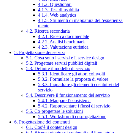
4.1.2. Questionari
4.1.3. Test di usabilità
4.1.4. Web analytics
4.1.5. Strumenti di mappatura dell’esperienza
utente
4.2. Ricerca secondaria
4.2.1. Ricerca documentale
4.2.2. Analisi benchmark
4.2.3. Valutazione euristica
5. Progettazione dei servizi
5.1. Cosa sono i servizi e il service design
5.2. Progettare servizi pubblici digitali
5.3. Definire il modello di servizio
5.3.1. Identificare gli attori coinvolti
5.3.2. Formulare la proposta di valore
5.3.3. Inquadrare gli elementi costitutivi del
servizio
5.4. Descrivere il funzionamento del servizio
5.4.1. Mappare l’ecosistema
5.4.2. Rappresentare i flussi di servizio
5.5. Co-progettare le soluzioni
5.5.1. Workshop di co-progettazione
6. Progettazione dei contenuti
6.1. Cos’è il content design
6.2. Ricerca utente sui contenuti e il linguaggio