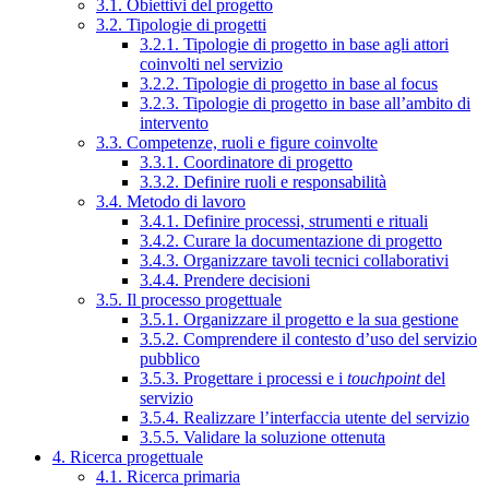
3.1. Obiettivi del progetto
3.2. Tipologie di progetti
3.2.1. Tipologie di progetto in base agli attori
coinvolti nel servizio
3.2.2. Tipologie di progetto in base al focus
3.2.3. Tipologie di progetto in base all’ambito di
intervento
3.3. Competenze, ruoli e figure coinvolte
3.3.1. Coordinatore di progetto
3.3.2. Definire ruoli e responsabilità
3.4. Metodo di lavoro
3.4.1. Definire processi, strumenti e rituali
3.4.2. Curare la documentazione di progetto
3.4.3. Organizzare tavoli tecnici collaborativi
3.4.4. Prendere decisioni
3.5. Il processo progettuale
3.5.1. Organizzare il progetto e la sua gestione
3.5.2. Comprendere il contesto d’uso del servizio
pubblico
3.5.3. Progettare i processi e i
touchpoint
del
servizio
3.5.4. Realizzare l’interfaccia utente del servizio
3.5.5. Validare la soluzione ottenuta
4. Ricerca progettuale
4.1. Ricerca primaria