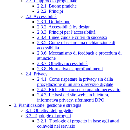
2.2. L’approccio progettuale
2.2.1. Buone pratiche
2.2.2. Principi
2.3. Accessibilità
2.3.1. Definizione
2.3.2. Accessibilità by design
2.3.3. Principi per l’accessibilità
2.3.4. Linee guida e criteri di successo
2.3.5. Come rilasciare una dichiarazione di
accessibilità
2.3.6. Meccanismo di feedback e procedura di
attuazione
2.3.7. Obiettivi accessibilità
2.3.8. Normativa e approfondimenti
2.4. Privacy
2.4.1. Come rispettare la privacy sin dalla
progettazione di un sito o servizio digitale
2.4.2. Richiedi il consenso quando necessario
2.4.3. Le basi del sito web: architettura,
informativa privacy, riferimenti DPO
3. Pianificazione, gestione e strategia
3.1. Obiettivi del progetto
3.2. Tipologie di progetti
3.2.1. Tipologie di progetto in base agli attori
coinvolti nel servizio