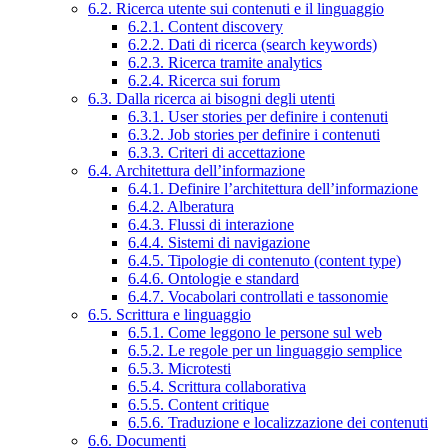
6.2. Ricerca utente sui contenuti e il linguaggio
6.2.1. Content discovery
6.2.2. Dati di ricerca (search keywords)
6.2.3. Ricerca tramite analytics
6.2.4. Ricerca sui forum
6.3. Dalla ricerca ai bisogni degli utenti
6.3.1. User stories per definire i contenuti
6.3.2. Job stories per definire i contenuti
6.3.3. Criteri di accettazione
6.4. Architettura dell’informazione
6.4.1. Definire l’architettura dell’informazione
6.4.2. Alberatura
6.4.3. Flussi di interazione
6.4.4. Sistemi di navigazione
6.4.5. Tipologie di contenuto (content type)
6.4.6. Ontologie e standard
6.4.7. Vocabolari controllati e tassonomie
6.5. Scrittura e linguaggio
6.5.1. Come leggono le persone sul web
6.5.2. Le regole per un linguaggio semplice
6.5.3. Microtesti
6.5.4. Scrittura collaborativa
6.5.5. Content critique
6.5.6. Traduzione e localizzazione dei contenuti
6.6. Documenti