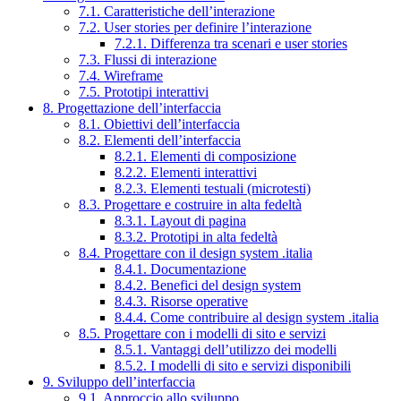
7.1. Caratteristiche dell’interazione
7.2. User stories per definire l’interazione
7.2.1. Differenza tra scenari e user stories
7.3. Flussi di interazione
7.4. Wireframe
7.5. Prototipi interattivi
8. Progettazione dell’interfaccia
8.1. Obiettivi dell’interfaccia
8.2. Elementi dell’interfaccia
8.2.1. Elementi di composizione
8.2.2. Elementi interattivi
8.2.3. Elementi testuali (microtesti)
8.3. Progettare e costruire in alta fedeltà
8.3.1. Layout di pagina
8.3.2. Prototipi in alta fedeltà
8.4. Progettare con il design system .italia
8.4.1. Documentazione
8.4.2. Benefici del design system
8.4.3. Risorse operative
8.4.4. Come contribuire al design system .italia
8.5. Progettare con i modelli di sito e servizi
8.5.1. Vantaggi dell’utilizzo dei modelli
8.5.2. I modelli di sito e servizi disponibili
9. Sviluppo dell’interfaccia
9.1. Approccio allo sviluppo