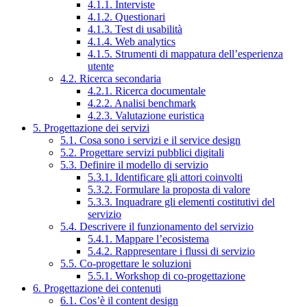
4.1.1. Interviste
4.1.2. Questionari
4.1.3. Test di usabilità
4.1.4. Web analytics
4.1.5. Strumenti di mappatura dell’esperienza
utente
4.2. Ricerca secondaria
4.2.1. Ricerca documentale
4.2.2. Analisi benchmark
4.2.3. Valutazione euristica
5. Progettazione dei servizi
5.1. Cosa sono i servizi e il service design
5.2. Progettare servizi pubblici digitali
5.3. Definire il modello di servizio
5.3.1. Identificare gli attori coinvolti
5.3.2. Formulare la proposta di valore
5.3.3. Inquadrare gli elementi costitutivi del
servizio
5.4. Descrivere il funzionamento del servizio
5.4.1. Mappare l’ecosistema
5.4.2. Rappresentare i flussi di servizio
5.5. Co-progettare le soluzioni
5.5.1. Workshop di co-progettazione
6. Progettazione dei contenuti
6.1. Cos’è il content design