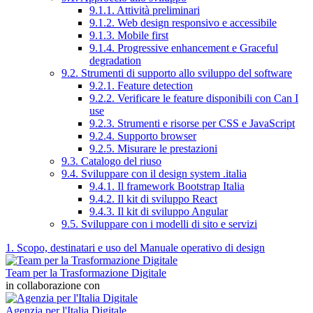
9.1.1. Attività preliminari
9.1.2. Web design responsivo e accessibile
9.1.3. Mobile first
9.1.4. Progressive enhancement e Graceful
degradation
9.2. Strumenti di supporto allo sviluppo del software
9.2.1. Feature detection
9.2.2. Verificare le feature disponibili con Can I
use
9.2.3. Strumenti e risorse per CSS e JavaScript
9.2.4. Supporto browser
9.2.5. Misurare le prestazioni
9.3. Catalogo del riuso
9.4. Sviluppare con il design system .italia
9.4.1. Il framework Bootstrap Italia
9.4.2. Il kit di sviluppo React
9.4.3. Il kit di sviluppo Angular
9.5. Sviluppare con i modelli di sito e servizi
1. Scopo, destinatari e uso del Manuale operativo di design
Team per la Trasformazione Digitale
in collaborazione con
Agenzia per l'Italia Digitale