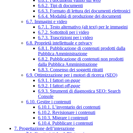
6.6.1. I documenti vanno sul web
6.6.2. Tipi di documenti
6.6.3. Formato di lettura dei documenti elettronici
6.6.4. Modalità di produzione dei documenti
6.7. Immagini e video
6.7.1. Testo alternativo (alt text) per le immagini
6.7.2. Sottotitoli per i video
6.7.3. Trascrizioni per i video
6.8. Proprietà intellettuale e privacy
6.8.1. Pubblicazione di contenuti prodotti dalla
Pubblica Amministrazione
6.8.2. Pubblicazione di contenuti non prodotti
dalla Pubblica Amministrazione
6.8.3. Consenso dei soggetti ritratti
6.9. Ottimizzazione per i motori di ricerca (SEO)
6.9.1. I fattori
on-page
6.9.2. I fattori
off-page
6.9.3. Strumenti di diagnostica SEO: Search
Console
6.10. Gestire i contenuti
6.10.1. L’inventario dei contenuti
6.10.2. Revisionare i contenuti
6.10.3. Migrare i contenuti
6.10.4. Pubblicare i contenuti
7. Progettazione dell’interazione