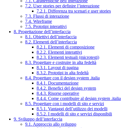
7.1. Caratteristiche dell’interazione
7.2. User stories per definire l’interazione
7.2.1. Differenza tra scenari e user stories
7.3. Flussi di interazione
7.4. Wireframe
7.5. Prototipi interattivi
8. Progettazione dell’interfaccia
8.1. Obiettivi dell’interfaccia
8.2. Elementi dell’interfaccia
8.2.1. Elementi di composizione
8.2.2. Elementi interattivi
8.2.3. Elementi testuali (microtesti)
8.3. Progettare e costruire in alta fedeltà
8.3.1. Layout di pagina
8.3.2. Prototipi in alta fedeltà
8.4. Progettare con il design system .italia
8.4.1. Documentazione
8.4.2. Benefici del design system
8.4.3. Risorse operative
8.4.4. Come contribuire al design system .italia
8.5. Progettare con i modelli di sito e servizi
8.5.1. Vantaggi dell’utilizzo dei modelli
8.5.2. I modelli di sito e servizi disponibili
9. Sviluppo dell’interfaccia
9.1. Approccio allo sviluppo