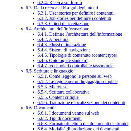
6.2.4. Ricerca sui forum
6.3. Dalla ricerca ai bisogni degli utenti
6.3.1. User stories per definire i contenuti
6.3.2. Job stories per definire i contenuti
6.3.3. Criteri di accettazione
6.4. Architettura dell’informazione
6.4.1. Definire l’architettura dell’informazione
6.4.2. Alberatura
6.4.3. Flussi di interazione
6.4.4. Sistemi di navigazione
6.4.5. Tipologie di contenuto (content type)
6.4.6. Ontologie e standard
6.4.7. Vocabolari controllati e tassonomie
6.5. Scrittura e linguaggio
6.5.1. Come leggono le persone sul web
6.5.2. Le regole per un linguaggio semplice
6.5.3. Microtesti
6.5.4. Scrittura collaborativa
6.5.5. Content critique
6.5.6. Traduzione e localizzazione dei contenuti
6.6. Documenti
6.6.1. I documenti vanno sul web
6.6.2. Tipi di documenti
6.6.3. Formato di lettura dei documenti elettronici
6.6.4. Modalità di produzione dei documenti