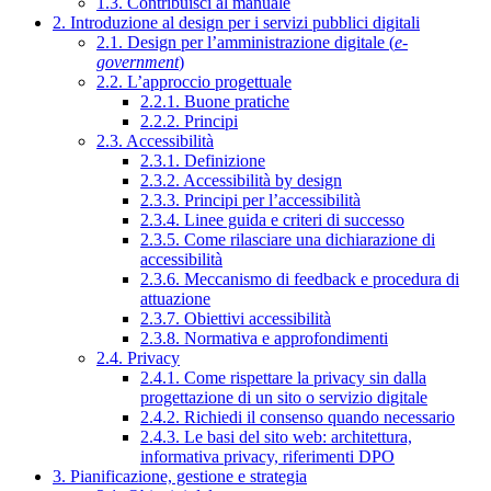
1.3. Contribuisci al manuale
2. Introduzione al design per i servizi pubblici digitali
2.1. Design per l’amministrazione digitale (
e-
government
)
2.2. L’approccio progettuale
2.2.1. Buone pratiche
2.2.2. Principi
2.3. Accessibilità
2.3.1. Definizione
2.3.2. Accessibilità by design
2.3.3. Principi per l’accessibilità
2.3.4. Linee guida e criteri di successo
2.3.5. Come rilasciare una dichiarazione di
accessibilità
2.3.6. Meccanismo di feedback e procedura di
attuazione
2.3.7. Obiettivi accessibilità
2.3.8. Normativa e approfondimenti
2.4. Privacy
2.4.1. Come rispettare la privacy sin dalla
progettazione di un sito o servizio digitale
2.4.2. Richiedi il consenso quando necessario
2.4.3. Le basi del sito web: architettura,
informativa privacy, riferimenti DPO
3. Pianificazione, gestione e strategia