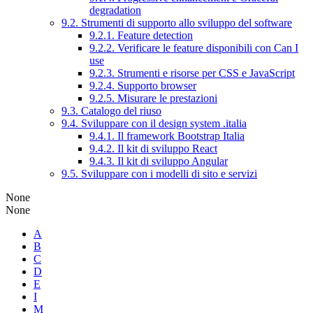
degradation
9.2. Strumenti di supporto allo sviluppo del software
9.2.1. Feature detection
9.2.2. Verificare le feature disponibili con Can I
use
9.2.3. Strumenti e risorse per CSS e JavaScript
9.2.4. Supporto browser
9.2.5. Misurare le prestazioni
9.3. Catalogo del riuso
9.4. Sviluppare con il design system .italia
9.4.1. Il framework Bootstrap Italia
9.4.2. Il kit di sviluppo React
9.4.3. Il kit di sviluppo Angular
9.5. Sviluppare con i modelli di sito e servizi
None
None
A
B
C
D
E
I
M