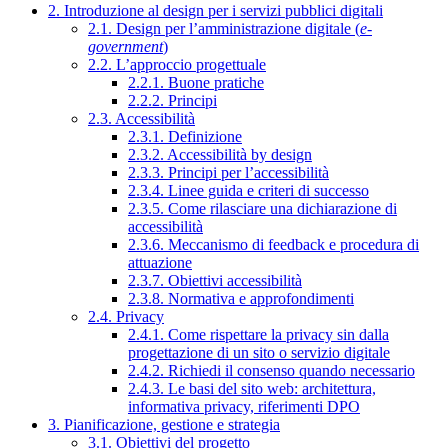
2. Introduzione al design per i servizi pubblici digitali
2.1. Design per l’amministrazione digitale (
e-
government
)
2.2. L’approccio progettuale
2.2.1. Buone pratiche
2.2.2. Principi
2.3. Accessibilità
2.3.1. Definizione
2.3.2. Accessibilità by design
2.3.3. Principi per l’accessibilità
2.3.4. Linee guida e criteri di successo
2.3.5. Come rilasciare una dichiarazione di
accessibilità
2.3.6. Meccanismo di feedback e procedura di
attuazione
2.3.7. Obiettivi accessibilità
2.3.8. Normativa e approfondimenti
2.4. Privacy
2.4.1. Come rispettare la privacy sin dalla
progettazione di un sito o servizio digitale
2.4.2. Richiedi il consenso quando necessario
2.4.3. Le basi del sito web: architettura,
informativa privacy, riferimenti DPO
3. Pianificazione, gestione e strategia
3.1. Obiettivi del progetto