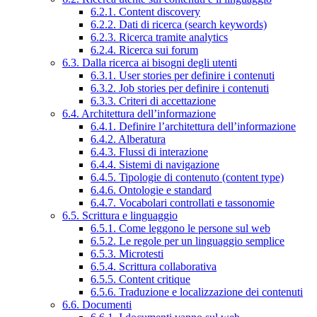
6.2.1. Content discovery
6.2.2. Dati di ricerca (search keywords)
6.2.3. Ricerca tramite analytics
6.2.4. Ricerca sui forum
6.3. Dalla ricerca ai bisogni degli utenti
6.3.1. User stories per definire i contenuti
6.3.2. Job stories per definire i contenuti
6.3.3. Criteri di accettazione
6.4. Architettura dell’informazione
6.4.1. Definire l’architettura dell’informazione
6.4.2. Alberatura
6.4.3. Flussi di interazione
6.4.4. Sistemi di navigazione
6.4.5. Tipologie di contenuto (content type)
6.4.6. Ontologie e standard
6.4.7. Vocabolari controllati e tassonomie
6.5. Scrittura e linguaggio
6.5.1. Come leggono le persone sul web
6.5.2. Le regole per un linguaggio semplice
6.5.3. Microtesti
6.5.4. Scrittura collaborativa
6.5.5. Content critique
6.5.6. Traduzione e localizzazione dei contenuti
6.6. Documenti