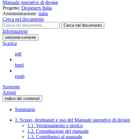
Manuale operativo di design
Progetto:
Designers Italia
Amministrazione:
italia
Cerca nel documento
Cerca nel documento
Informazioni
versione-corrente
Scarica
pdf
html
epub
Sorgente
Azioni
indice dei contenuti
Sommario
1. Scopo, destinatari e uso del Manuale operativo di design
1.1. Versionamento e storico
1.2. Consultazione del manuale
1.3. Contribuisci al manuale