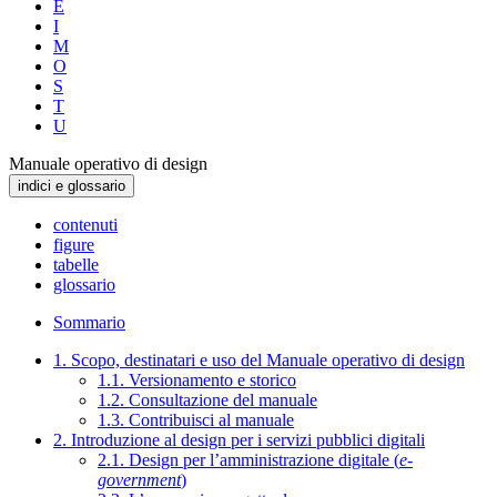
E
I
M
O
S
T
U
Manuale operativo di design
indici e glossario
contenuti
figure
tabelle
glossario
Sommario
1. Scopo, destinatari e uso del Manuale operativo di design
1.1. Versionamento e storico
1.2. Consultazione del manuale
1.3. Contribuisci al manuale
2. Introduzione al design per i servizi pubblici digitali
2.1. Design per l’amministrazione digitale (
e-
government
)