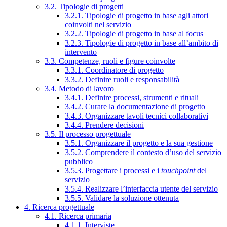
3.2. Tipologie di progetti
3.2.1. Tipologie di progetto in base agli attori
coinvolti nel servizio
3.2.2. Tipologie di progetto in base al focus
3.2.3. Tipologie di progetto in base all’ambito di
intervento
3.3. Competenze, ruoli e figure coinvolte
3.3.1. Coordinatore di progetto
3.3.2. Definire ruoli e responsabilità
3.4. Metodo di lavoro
3.4.1. Definire processi, strumenti e rituali
3.4.2. Curare la documentazione di progetto
3.4.3. Organizzare tavoli tecnici collaborativi
3.4.4. Prendere decisioni
3.5. Il processo progettuale
3.5.1. Organizzare il progetto e la sua gestione
3.5.2. Comprendere il contesto d’uso del servizio
pubblico
3.5.3. Progettare i processi e i
touchpoint
del
servizio
3.5.4. Realizzare l’interfaccia utente del servizio
3.5.5. Validare la soluzione ottenuta
4. Ricerca progettuale
4.1. Ricerca primaria
4.1.1. Interviste