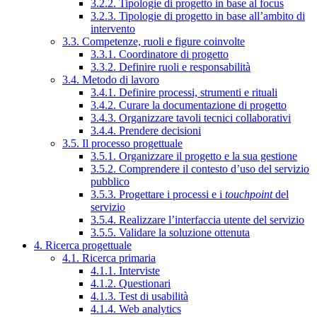
3.2.2. Tipologie di progetto in base al focus
3.2.3. Tipologie di progetto in base all’ambito di
intervento
3.3. Competenze, ruoli e figure coinvolte
3.3.1. Coordinatore di progetto
3.3.2. Definire ruoli e responsabilità
3.4. Metodo di lavoro
3.4.1. Definire processi, strumenti e rituali
3.4.2. Curare la documentazione di progetto
3.4.3. Organizzare tavoli tecnici collaborativi
3.4.4. Prendere decisioni
3.5. Il processo progettuale
3.5.1. Organizzare il progetto e la sua gestione
3.5.2. Comprendere il contesto d’uso del servizio
pubblico
3.5.3. Progettare i processi e i
touchpoint
del
servizio
3.5.4. Realizzare l’interfaccia utente del servizio
3.5.5. Validare la soluzione ottenuta
4. Ricerca progettuale
4.1. Ricerca primaria
4.1.1. Interviste
4.1.2. Questionari
4.1.3. Test di usabilità
4.1.4. Web analytics