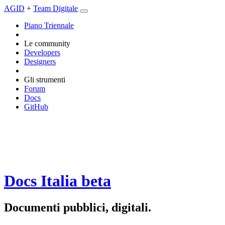
AGID
+
Team Digitale
Piano Triennale
Le community
Developers
Designers
Gli strumenti
Forum
Docs
GitHub
Docs Italia
beta
Documenti pubblici, digitali.