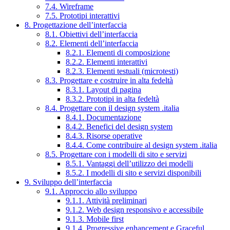
7.4. Wireframe
7.5. Prototipi interattivi
8. Progettazione dell’interfaccia
8.1. Obiettivi dell’interfaccia
8.2. Elementi dell’interfaccia
8.2.1. Elementi di composizione
8.2.2. Elementi interattivi
8.2.3. Elementi testuali (microtesti)
8.3. Progettare e costruire in alta fedeltà
8.3.1. Layout di pagina
8.3.2. Prototipi in alta fedeltà
8.4. Progettare con il design system .italia
8.4.1. Documentazione
8.4.2. Benefici del design system
8.4.3. Risorse operative
8.4.4. Come contribuire al design system .italia
8.5. Progettare con i modelli di sito e servizi
8.5.1. Vantaggi dell’utilizzo dei modelli
8.5.2. I modelli di sito e servizi disponibili
9. Sviluppo dell’interfaccia
9.1. Approccio allo sviluppo
9.1.1. Attività preliminari
9.1.2. Web design responsivo e accessibile
9.1.3. Mobile first
9.1.4. Progressive enhancement e Graceful