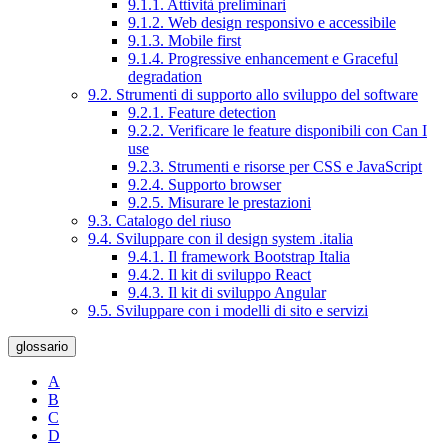
9.1.1. Attività preliminari
9.1.2. Web design responsivo e accessibile
9.1.3. Mobile first
9.1.4. Progressive enhancement e Graceful
degradation
9.2. Strumenti di supporto allo sviluppo del software
9.2.1. Feature detection
9.2.2. Verificare le feature disponibili con Can I
use
9.2.3. Strumenti e risorse per CSS e JavaScript
9.2.4. Supporto browser
9.2.5. Misurare le prestazioni
9.3. Catalogo del riuso
9.4. Sviluppare con il design system .italia
9.4.1. Il framework Bootstrap Italia
9.4.2. Il kit di sviluppo React
9.4.3. Il kit di sviluppo Angular
9.5. Sviluppare con i modelli di sito e servizi
glossario
A
B
C
D