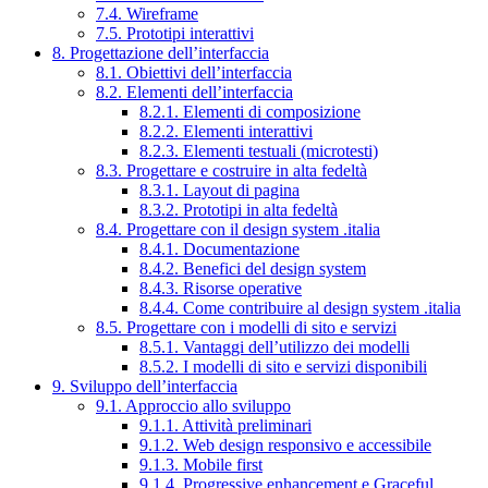
7.4. Wireframe
7.5. Prototipi interattivi
8. Progettazione dell’interfaccia
8.1. Obiettivi dell’interfaccia
8.2. Elementi dell’interfaccia
8.2.1. Elementi di composizione
8.2.2. Elementi interattivi
8.2.3. Elementi testuali (microtesti)
8.3. Progettare e costruire in alta fedeltà
8.3.1. Layout di pagina
8.3.2. Prototipi in alta fedeltà
8.4. Progettare con il design system .italia
8.4.1. Documentazione
8.4.2. Benefici del design system
8.4.3. Risorse operative
8.4.4. Come contribuire al design system .italia
8.5. Progettare con i modelli di sito e servizi
8.5.1. Vantaggi dell’utilizzo dei modelli
8.5.2. I modelli di sito e servizi disponibili
9. Sviluppo dell’interfaccia
9.1. Approccio allo sviluppo
9.1.1. Attività preliminari
9.1.2. Web design responsivo e accessibile
9.1.3. Mobile first
9.1.4. Progressive enhancement e Graceful