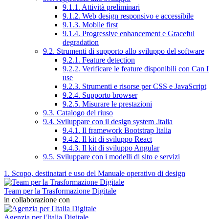
9.1.1. Attività preliminari
9.1.2. Web design responsivo e accessibile
9.1.3. Mobile first
9.1.4. Progressive enhancement e Graceful
degradation
9.2. Strumenti di supporto allo sviluppo del software
9.2.1. Feature detection
9.2.2. Verificare le feature disponibili con Can I
use
9.2.3. Strumenti e risorse per CSS e JavaScript
9.2.4. Supporto browser
9.2.5. Misurare le prestazioni
9.3. Catalogo del riuso
9.4. Sviluppare con il design system .italia
9.4.1. Il framework Bootstrap Italia
9.4.2. Il kit di sviluppo React
9.4.3. Il kit di sviluppo Angular
9.5. Sviluppare con i modelli di sito e servizi
1. Scopo, destinatari e uso del Manuale operativo di design
Team per la Trasformazione Digitale
in collaborazione con
Agenzia per l'Italia Digitale