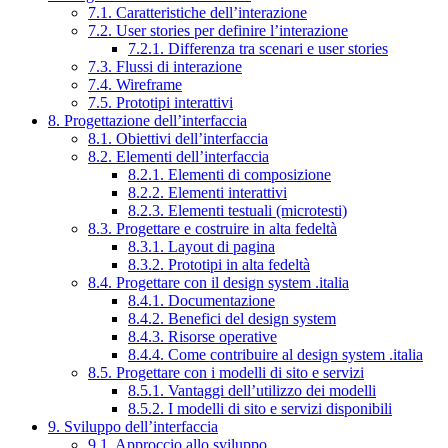
7.1. Caratteristiche dell’interazione
7.2. User stories per definire l’interazione
7.2.1. Differenza tra scenari e user stories
7.3. Flussi di interazione
7.4. Wireframe
7.5. Prototipi interattivi
8. Progettazione dell’interfaccia
8.1. Obiettivi dell’interfaccia
8.2. Elementi dell’interfaccia
8.2.1. Elementi di composizione
8.2.2. Elementi interattivi
8.2.3. Elementi testuali (microtesti)
8.3. Progettare e costruire in alta fedeltà
8.3.1. Layout di pagina
8.3.2. Prototipi in alta fedeltà
8.4. Progettare con il design system .italia
8.4.1. Documentazione
8.4.2. Benefici del design system
8.4.3. Risorse operative
8.4.4. Come contribuire al design system .italia
8.5. Progettare con i modelli di sito e servizi
8.5.1. Vantaggi dell’utilizzo dei modelli
8.5.2. I modelli di sito e servizi disponibili
9. Sviluppo dell’interfaccia
9.1. Approccio allo sviluppo