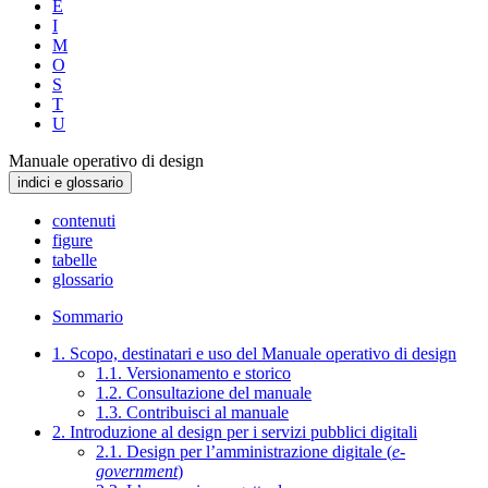
E
I
M
O
S
T
U
Manuale operativo di design
indici e glossario
contenuti
figure
tabelle
glossario
Sommario
1. Scopo, destinatari e uso del Manuale operativo di design
1.1. Versionamento e storico
1.2. Consultazione del manuale
1.3. Contribuisci al manuale
2. Introduzione al design per i servizi pubblici digitali
2.1. Design per l’amministrazione digitale (
e-
government
)