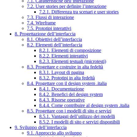
7.1. Caratteristiche dell’interazione
7.2. User stories per definire l’interazione
7.2.1. Differenza tra scenari e user stories
7.3. Flussi di interazione
7.4. Wireframe
7.5. Prototipi interattivi
8. Progettazione dell’interfaccia
8.1. Obiettivi dell’interfaccia
8.2. Elementi dell’interfaccia
8.2.1. Elementi di composizione
8.2.2. Elementi interattivi
8.2.3. Elementi testuali (microtesti)
8.3. Progettare e costruire in alta fedeltà
8.3.1. Layout di pagina
8.3.2. Prototipi in alta fedeltà
8.4. Progettare con il design system .italia
8.4.1. Documentazione
8.4.2. Benefici del design system
8.4.3. Risorse operative
8.4.4. Come contribuire al design system .italia
8.5. Progettare con i modelli di sito e servizi
8.5.1. Vantaggi dell’utilizzo dei modelli
8.5.2. I modelli di sito e servizi disponibili
9. Sviluppo dell’interfaccia
9.1. Approccio allo sviluppo