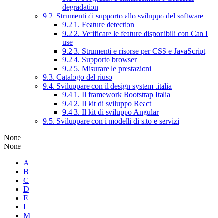
degradation
9.2. Strumenti di supporto allo sviluppo del software
9.2.1. Feature detection
9.2.2. Verificare le feature disponibili con Can I
use
9.2.3. Strumenti e risorse per CSS e JavaScript
9.2.4. Supporto browser
9.2.5. Misurare le prestazioni
9.3. Catalogo del riuso
9.4. Sviluppare con il design system .italia
9.4.1. Il framework Bootstrap Italia
9.4.2. Il kit di sviluppo React
9.4.3. Il kit di sviluppo Angular
9.5. Sviluppare con i modelli di sito e servizi
None
None
A
B
C
D
E
I
M