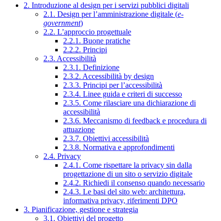
2. Introduzione al design per i servizi pubblici digitali
2.1. Design per l’amministrazione digitale (
e-
government
)
2.2. L’approccio progettuale
2.2.1. Buone pratiche
2.2.2. Principi
2.3. Accessibilità
2.3.1. Definizione
2.3.2. Accessibilità by design
2.3.3. Principi per l’accessibilità
2.3.4. Linee guida e criteri di successo
2.3.5. Come rilasciare una dichiarazione di
accessibilità
2.3.6. Meccanismo di feedback e procedura di
attuazione
2.3.7. Obiettivi accessibilità
2.3.8. Normativa e approfondimenti
2.4. Privacy
2.4.1. Come rispettare la privacy sin dalla
progettazione di un sito o servizio digitale
2.4.2. Richiedi il consenso quando necessario
2.4.3. Le basi del sito web: architettura,
informativa privacy, riferimenti DPO
3. Pianificazione, gestione e strategia
3.1. Obiettivi del progetto