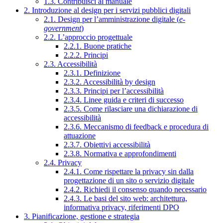
1.3. Contribuisci al manuale
2. Introduzione al design per i servizi pubblici digitali
2.1. Design per l’amministrazione digitale (
e-
government
)
2.2. L’approccio progettuale
2.2.1. Buone pratiche
2.2.2. Principi
2.3. Accessibilità
2.3.1. Definizione
2.3.2. Accessibilità by design
2.3.3. Principi per l’accessibilità
2.3.4. Linee guida e criteri di successo
2.3.5. Come rilasciare una dichiarazione di
accessibilità
2.3.6. Meccanismo di feedback e procedura di
attuazione
2.3.7. Obiettivi accessibilità
2.3.8. Normativa e approfondimenti
2.4. Privacy
2.4.1. Come rispettare la privacy sin dalla
progettazione di un sito o servizio digitale
2.4.2. Richiedi il consenso quando necessario
2.4.3. Le basi del sito web: architettura,
informativa privacy, riferimenti DPO
3. Pianificazione, gestione e strategia