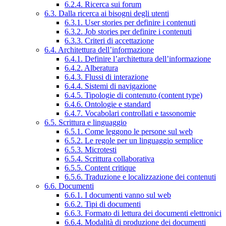
6.2.4. Ricerca sui forum
6.3. Dalla ricerca ai bisogni degli utenti
6.3.1. User stories per definire i contenuti
6.3.2. Job stories per definire i contenuti
6.3.3. Criteri di accettazione
6.4. Architettura dell’informazione
6.4.1. Definire l’architettura dell’informazione
6.4.2. Alberatura
6.4.3. Flussi di interazione
6.4.4. Sistemi di navigazione
6.4.5. Tipologie di contenuto (content type)
6.4.6. Ontologie e standard
6.4.7. Vocabolari controllati e tassonomie
6.5. Scrittura e linguaggio
6.5.1. Come leggono le persone sul web
6.5.2. Le regole per un linguaggio semplice
6.5.3. Microtesti
6.5.4. Scrittura collaborativa
6.5.5. Content critique
6.5.6. Traduzione e localizzazione dei contenuti
6.6. Documenti
6.6.1. I documenti vanno sul web
6.6.2. Tipi di documenti
6.6.3. Formato di lettura dei documenti elettronici
6.6.4. Modalità di produzione dei documenti