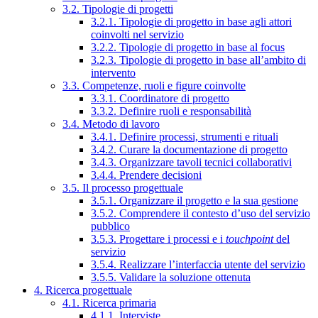
3.2. Tipologie di progetti
3.2.1. Tipologie di progetto in base agli attori
coinvolti nel servizio
3.2.2. Tipologie di progetto in base al focus
3.2.3. Tipologie di progetto in base all’ambito di
intervento
3.3. Competenze, ruoli e figure coinvolte
3.3.1. Coordinatore di progetto
3.3.2. Definire ruoli e responsabilità
3.4. Metodo di lavoro
3.4.1. Definire processi, strumenti e rituali
3.4.2. Curare la documentazione di progetto
3.4.3. Organizzare tavoli tecnici collaborativi
3.4.4. Prendere decisioni
3.5. Il processo progettuale
3.5.1. Organizzare il progetto e la sua gestione
3.5.2. Comprendere il contesto d’uso del servizio
pubblico
3.5.3. Progettare i processi e i
touchpoint
del
servizio
3.5.4. Realizzare l’interfaccia utente del servizio
3.5.5. Validare la soluzione ottenuta
4. Ricerca progettuale
4.1. Ricerca primaria
4.1.1. Interviste