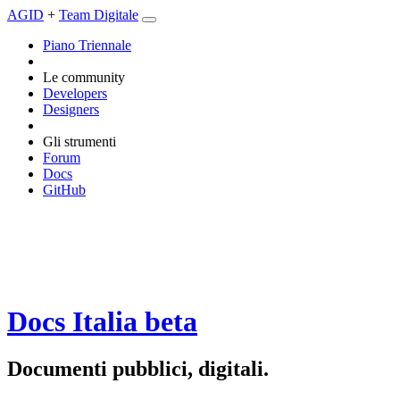
AGID
+
Team Digitale
Piano Triennale
Le community
Developers
Designers
Gli strumenti
Forum
Docs
GitHub
Docs Italia
beta
Documenti pubblici, digitali.