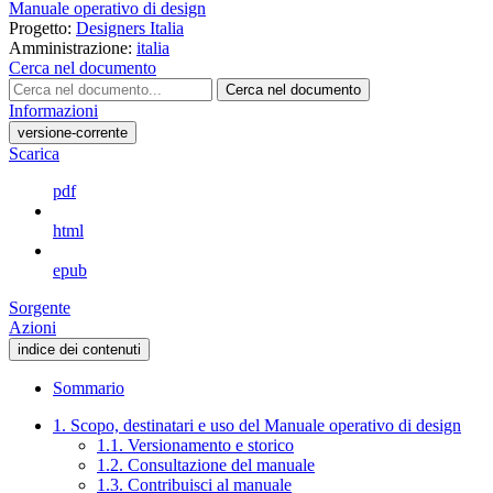
Manuale operativo di design
Progetto:
Designers Italia
Amministrazione:
italia
Cerca nel documento
Cerca nel documento
Informazioni
versione-corrente
Scarica
pdf
html
epub
Sorgente
Azioni
indice dei contenuti
Sommario
1. Scopo, destinatari e uso del Manuale operativo di design
1.1. Versionamento e storico
1.2. Consultazione del manuale
1.3. Contribuisci al manuale