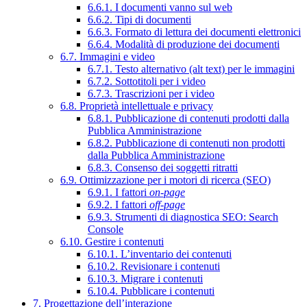
6.6.1. I documenti vanno sul web
6.6.2. Tipi di documenti
6.6.3. Formato di lettura dei documenti elettronici
6.6.4. Modalità di produzione dei documenti
6.7. Immagini e video
6.7.1. Testo alternativo (alt text) per le immagini
6.7.2. Sottotitoli per i video
6.7.3. Trascrizioni per i video
6.8. Proprietà intellettuale e privacy
6.8.1. Pubblicazione di contenuti prodotti dalla
Pubblica Amministrazione
6.8.2. Pubblicazione di contenuti non prodotti
dalla Pubblica Amministrazione
6.8.3. Consenso dei soggetti ritratti
6.9. Ottimizzazione per i motori di ricerca (SEO)
6.9.1. I fattori
on-page
6.9.2. I fattori
off-page
6.9.3. Strumenti di diagnostica SEO: Search
Console
6.10. Gestire i contenuti
6.10.1. L’inventario dei contenuti
6.10.2. Revisionare i contenuti
6.10.3. Migrare i contenuti
6.10.4. Pubblicare i contenuti
7. Progettazione dell’interazione