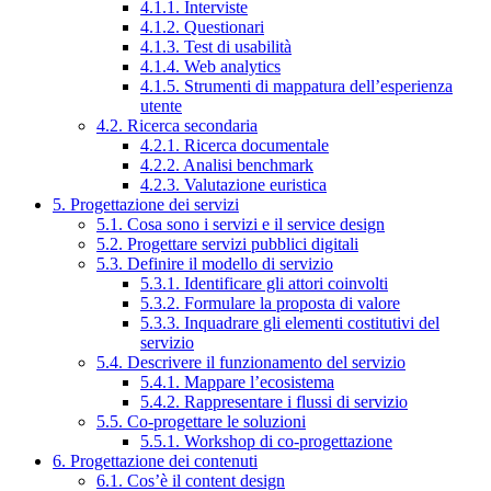
4.1.1. Interviste
4.1.2. Questionari
4.1.3. Test di usabilità
4.1.4. Web analytics
4.1.5. Strumenti di mappatura dell’esperienza
utente
4.2. Ricerca secondaria
4.2.1. Ricerca documentale
4.2.2. Analisi benchmark
4.2.3. Valutazione euristica
5. Progettazione dei servizi
5.1. Cosa sono i servizi e il service design
5.2. Progettare servizi pubblici digitali
5.3. Definire il modello di servizio
5.3.1. Identificare gli attori coinvolti
5.3.2. Formulare la proposta di valore
5.3.3. Inquadrare gli elementi costitutivi del
servizio
5.4. Descrivere il funzionamento del servizio
5.4.1. Mappare l’ecosistema
5.4.2. Rappresentare i flussi di servizio
5.5. Co-progettare le soluzioni
5.5.1. Workshop di co-progettazione
6. Progettazione dei contenuti
6.1. Cos’è il content design