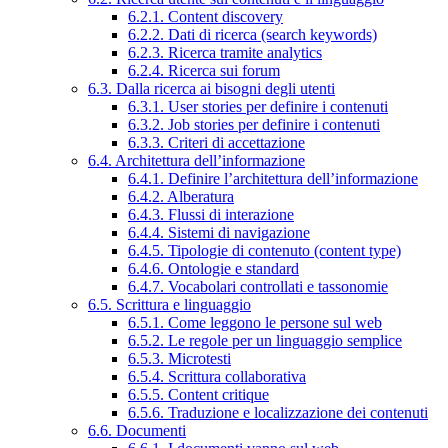
6.2.1. Content discovery
6.2.2. Dati di ricerca (search keywords)
6.2.3. Ricerca tramite analytics
6.2.4. Ricerca sui forum
6.3. Dalla ricerca ai bisogni degli utenti
6.3.1. User stories per definire i contenuti
6.3.2. Job stories per definire i contenuti
6.3.3. Criteri di accettazione
6.4. Architettura dell’informazione
6.4.1. Definire l’architettura dell’informazione
6.4.2. Alberatura
6.4.3. Flussi di interazione
6.4.4. Sistemi di navigazione
6.4.5. Tipologie di contenuto (content type)
6.4.6. Ontologie e standard
6.4.7. Vocabolari controllati e tassonomie
6.5. Scrittura e linguaggio
6.5.1. Come leggono le persone sul web
6.5.2. Le regole per un linguaggio semplice
6.5.3. Microtesti
6.5.4. Scrittura collaborativa
6.5.5. Content critique
6.5.6. Traduzione e localizzazione dei contenuti
6.6. Documenti