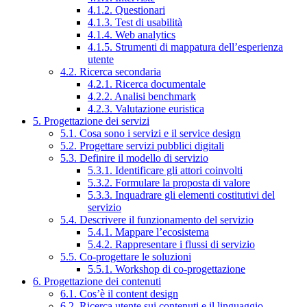
4.1.2. Questionari
4.1.3. Test di usabilità
4.1.4. Web analytics
4.1.5. Strumenti di mappatura dell’esperienza
utente
4.2. Ricerca secondaria
4.2.1. Ricerca documentale
4.2.2. Analisi benchmark
4.2.3. Valutazione euristica
5. Progettazione dei servizi
5.1. Cosa sono i servizi e il service design
5.2. Progettare servizi pubblici digitali
5.3. Definire il modello di servizio
5.3.1. Identificare gli attori coinvolti
5.3.2. Formulare la proposta di valore
5.3.3. Inquadrare gli elementi costitutivi del
servizio
5.4. Descrivere il funzionamento del servizio
5.4.1. Mappare l’ecosistema
5.4.2. Rappresentare i flussi di servizio
5.5. Co-progettare le soluzioni
5.5.1. Workshop di co-progettazione
6. Progettazione dei contenuti
6.1. Cos’è il content design
6.2. Ricerca utente sui contenuti e il linguaggio