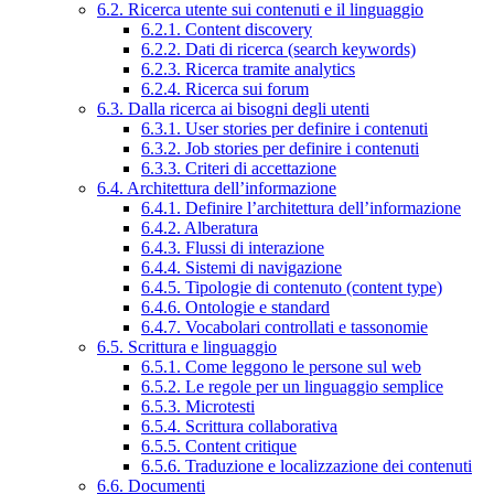
6.2. Ricerca utente sui contenuti e il linguaggio
6.2.1. Content discovery
6.2.2. Dati di ricerca (search keywords)
6.2.3. Ricerca tramite analytics
6.2.4. Ricerca sui forum
6.3. Dalla ricerca ai bisogni degli utenti
6.3.1. User stories per definire i contenuti
6.3.2. Job stories per definire i contenuti
6.3.3. Criteri di accettazione
6.4. Architettura dell’informazione
6.4.1. Definire l’architettura dell’informazione
6.4.2. Alberatura
6.4.3. Flussi di interazione
6.4.4. Sistemi di navigazione
6.4.5. Tipologie di contenuto (content type)
6.4.6. Ontologie e standard
6.4.7. Vocabolari controllati e tassonomie
6.5. Scrittura e linguaggio
6.5.1. Come leggono le persone sul web
6.5.2. Le regole per un linguaggio semplice
6.5.3. Microtesti
6.5.4. Scrittura collaborativa
6.5.5. Content critique
6.5.6. Traduzione e localizzazione dei contenuti
6.6. Documenti