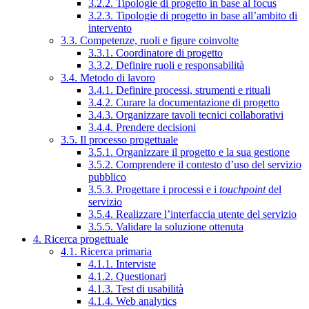
3.2.2. Tipologie di progetto in base al focus
3.2.3. Tipologie di progetto in base all’ambito di
intervento
3.3. Competenze, ruoli e figure coinvolte
3.3.1. Coordinatore di progetto
3.3.2. Definire ruoli e responsabilità
3.4. Metodo di lavoro
3.4.1. Definire processi, strumenti e rituali
3.4.2. Curare la documentazione di progetto
3.4.3. Organizzare tavoli tecnici collaborativi
3.4.4. Prendere decisioni
3.5. Il processo progettuale
3.5.1. Organizzare il progetto e la sua gestione
3.5.2. Comprendere il contesto d’uso del servizio
pubblico
3.5.3. Progettare i processi e i
touchpoint
del
servizio
3.5.4. Realizzare l’interfaccia utente del servizio
3.5.5. Validare la soluzione ottenuta
4. Ricerca progettuale
4.1. Ricerca primaria
4.1.1. Interviste
4.1.2. Questionari
4.1.3. Test di usabilità
4.1.4. Web analytics