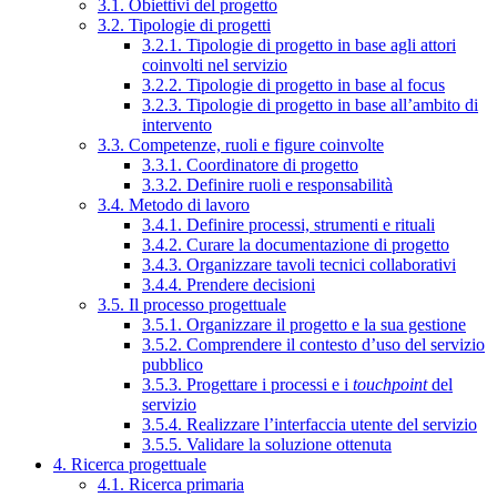
3.1. Obiettivi del progetto
3.2. Tipologie di progetti
3.2.1. Tipologie di progetto in base agli attori
coinvolti nel servizio
3.2.2. Tipologie di progetto in base al focus
3.2.3. Tipologie di progetto in base all’ambito di
intervento
3.3. Competenze, ruoli e figure coinvolte
3.3.1. Coordinatore di progetto
3.3.2. Definire ruoli e responsabilità
3.4. Metodo di lavoro
3.4.1. Definire processi, strumenti e rituali
3.4.2. Curare la documentazione di progetto
3.4.3. Organizzare tavoli tecnici collaborativi
3.4.4. Prendere decisioni
3.5. Il processo progettuale
3.5.1. Organizzare il progetto e la sua gestione
3.5.2. Comprendere il contesto d’uso del servizio
pubblico
3.5.3. Progettare i processi e i
touchpoint
del
servizio
3.5.4. Realizzare l’interfaccia utente del servizio
3.5.5. Validare la soluzione ottenuta
4. Ricerca progettuale
4.1. Ricerca primaria