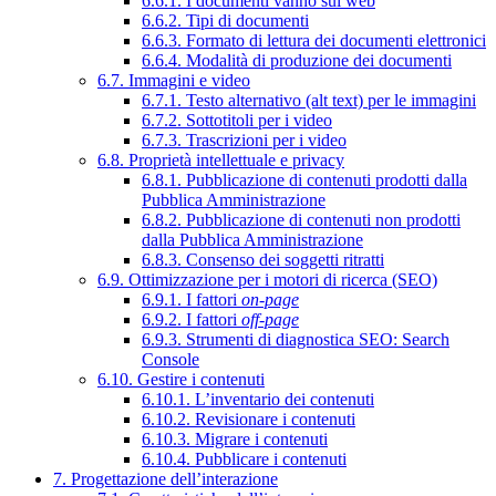
6.6.1. I documenti vanno sul web
6.6.2. Tipi di documenti
6.6.3. Formato di lettura dei documenti elettronici
6.6.4. Modalità di produzione dei documenti
6.7. Immagini e video
6.7.1. Testo alternativo (alt text) per le immagini
6.7.2. Sottotitoli per i video
6.7.3. Trascrizioni per i video
6.8. Proprietà intellettuale e privacy
6.8.1. Pubblicazione di contenuti prodotti dalla
Pubblica Amministrazione
6.8.2. Pubblicazione di contenuti non prodotti
dalla Pubblica Amministrazione
6.8.3. Consenso dei soggetti ritratti
6.9. Ottimizzazione per i motori di ricerca (SEO)
6.9.1. I fattori
on-page
6.9.2. I fattori
off-page
6.9.3. Strumenti di diagnostica SEO: Search
Console
6.10. Gestire i contenuti
6.10.1. L’inventario dei contenuti
6.10.2. Revisionare i contenuti
6.10.3. Migrare i contenuti
6.10.4. Pubblicare i contenuti
7. Progettazione dell’interazione