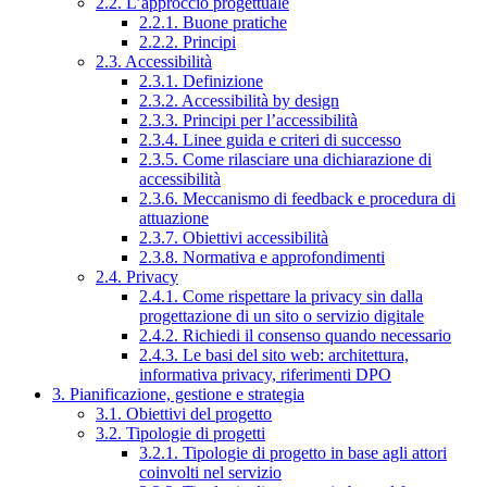
2.2. L’approccio progettuale
2.2.1. Buone pratiche
2.2.2. Principi
2.3. Accessibilità
2.3.1. Definizione
2.3.2. Accessibilità by design
2.3.3. Principi per l’accessibilità
2.3.4. Linee guida e criteri di successo
2.3.5. Come rilasciare una dichiarazione di
accessibilità
2.3.6. Meccanismo di feedback e procedura di
attuazione
2.3.7. Obiettivi accessibilità
2.3.8. Normativa e approfondimenti
2.4. Privacy
2.4.1. Come rispettare la privacy sin dalla
progettazione di un sito o servizio digitale
2.4.2. Richiedi il consenso quando necessario
2.4.3. Le basi del sito web: architettura,
informativa privacy, riferimenti DPO
3. Pianificazione, gestione e strategia
3.1. Obiettivi del progetto
3.2. Tipologie di progetti
3.2.1. Tipologie di progetto in base agli attori
coinvolti nel servizio