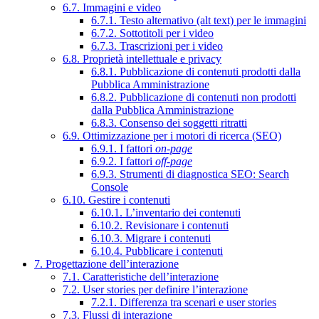
6.7. Immagini e video
6.7.1. Testo alternativo (alt text) per le immagini
6.7.2. Sottotitoli per i video
6.7.3. Trascrizioni per i video
6.8. Proprietà intellettuale e privacy
6.8.1. Pubblicazione di contenuti prodotti dalla
Pubblica Amministrazione
6.8.2. Pubblicazione di contenuti non prodotti
dalla Pubblica Amministrazione
6.8.3. Consenso dei soggetti ritratti
6.9. Ottimizzazione per i motori di ricerca (SEO)
6.9.1. I fattori
on-page
6.9.2. I fattori
off-page
6.9.3. Strumenti di diagnostica SEO: Search
Console
6.10. Gestire i contenuti
6.10.1. L’inventario dei contenuti
6.10.2. Revisionare i contenuti
6.10.3. Migrare i contenuti
6.10.4. Pubblicare i contenuti
7. Progettazione dell’interazione
7.1. Caratteristiche dell’interazione
7.2. User stories per definire l’interazione
7.2.1. Differenza tra scenari e user stories
7.3. Flussi di interazione