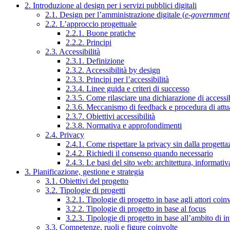
2. Introduzione al design per i servizi pubblici digitali
2.1. Design per l’amministrazione digitale (
e-government
2.2. L’approccio progettuale
2.2.1. Buone pratiche
2.2.2. Principi
2.3. Accessibilità
2.3.1. Definizione
2.3.2. Accessibilità by design
2.3.3. Principi per l’accessibilità
2.3.4. Linee guida e criteri di successo
2.3.5. Come rilasciare una dichiarazione di accessib
2.3.6. Meccanismo di feedback e procedura di attu
2.3.7. Obiettivi accessibilità
2.3.8. Normativa e approfondimenti
2.4. Privacy
2.4.1. Come rispettare la privacy sin dalla progettaz
2.4.2. Richiedi il consenso quando necessario
2.4.3. Le basi del sito web: architettura, informati
3. Pianificazione, gestione e strategia
3.1. Obiettivi del progetto
3.2. Tipologie di progetti
3.2.1. Tipologie di progetto in base agli attori coinv
3.2.2. Tipologie di progetto in base al focus
3.2.3. Tipologie di progetto in base all’ambito di i
3.3. Competenze, ruoli e figure coinvolte