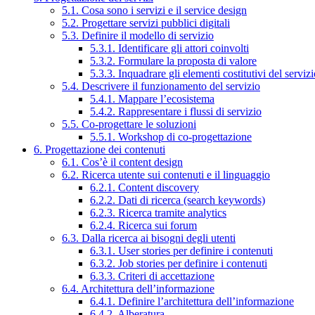
5.1. Cosa sono i servizi e il service design
5.2. Progettare servizi pubblici digitali
5.3. Definire il modello di servizio
5.3.1. Identificare gli attori coinvolti
5.3.2. Formulare la proposta di valore
5.3.3. Inquadrare gli elementi costitutivi del serviz
5.4. Descrivere il funzionamento del servizio
5.4.1. Mappare l’ecosistema
5.4.2. Rappresentare i flussi di servizio
5.5. Co-progettare le soluzioni
5.5.1. Workshop di co-progettazione
6. Progettazione dei contenuti
6.1. Cos’è il content design
6.2. Ricerca utente sui contenuti e il linguaggio
6.2.1. Content discovery
6.2.2. Dati di ricerca (search keywords)
6.2.3. Ricerca tramite analytics
6.2.4. Ricerca sui forum
6.3. Dalla ricerca ai bisogni degli utenti
6.3.1. User stories per definire i contenuti
6.3.2. Job stories per definire i contenuti
6.3.3. Criteri di accettazione
6.4. Architettura dell’informazione
6.4.1. Definire l’architettura dell’informazione
6.4.2. Alberatura