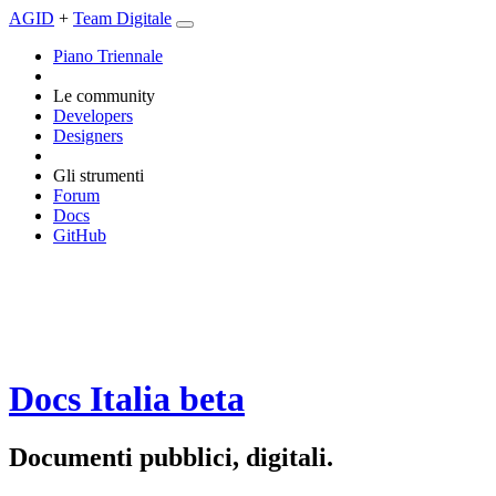
AGID
+
Team Digitale
Piano Triennale
Le community
Developers
Designers
Gli strumenti
Forum
Docs
GitHub
Docs Italia
beta
Documenti pubblici, digitali.