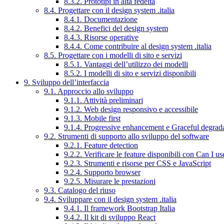
8.3.2. Prototipi in alta fedeltà
8.4. Progettare con il design system .italia
8.4.1. Documentazione
8.4.2. Benefici del design system
8.4.3. Risorse operative
8.4.4. Come contribuire al design system .italia
8.5. Progettare con i modelli di sito e servizi
8.5.1. Vantaggi dell’utilizzo dei modelli
8.5.2. I modelli di sito e servizi disponibili
9. Sviluppo dell’interfaccia
9.1. Approccio allo sviluppo
9.1.1. Attività preliminari
9.1.2. Web design responsivo e accessibile
9.1.3. Mobile first
9.1.4. Progressive enhancement e Graceful degrad
9.2. Strumenti di supporto allo sviluppo del software
9.2.1. Feature detection
9.2.2. Verificare le feature disponibili con Can I us
9.2.3. Strumenti e risorse per CSS e JavaScript
9.2.4. Supporto browser
9.2.5. Misurare le prestazioni
9.3. Catalogo del riuso
9.4. Sviluppare con il design system .italia
9.4.1. Il framework Bootstrap Italia
9.4.2. Il kit di sviluppo React