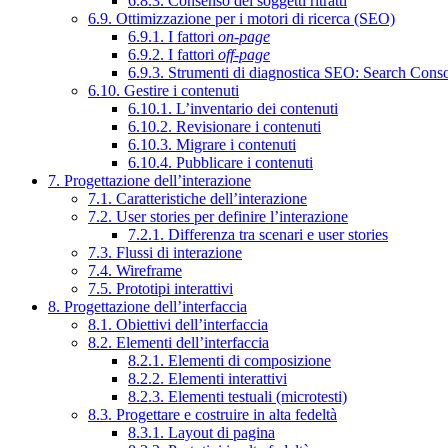
6.8.3. Consenso dei soggetti ritratti
6.9. Ottimizzazione per i motori di ricerca (SEO)
6.9.1. I fattori
on-page
6.9.2. I fattori
off-page
6.9.3. Strumenti di diagnostica SEO: Search Cons
6.10. Gestire i contenuti
6.10.1. L’inventario dei contenuti
6.10.2. Revisionare i contenuti
6.10.3. Migrare i contenuti
6.10.4. Pubblicare i contenuti
7. Progettazione dell’interazione
7.1. Caratteristiche dell’interazione
7.2. User stories per definire l’interazione
7.2.1. Differenza tra scenari e user stories
7.3. Flussi di interazione
7.4. Wireframe
7.5. Prototipi interattivi
8. Progettazione dell’interfaccia
8.1. Obiettivi dell’interfaccia
8.2. Elementi dell’interfaccia
8.2.1. Elementi di composizione
8.2.2. Elementi interattivi
8.2.3. Elementi testuali (microtesti)
8.3. Progettare e costruire in alta fedeltà
8.3.1. Layout di pagina