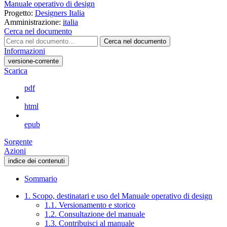
Manuale operativo di design
Progetto:
Designers Italia
Amministrazione:
italia
Cerca nel documento
Cerca nel documento
Informazioni
versione-corrente
Scarica
pdf
html
epub
Sorgente
Azioni
indice dei contenuti
Sommario
1. Scopo, destinatari e uso del Manuale operativo di design
1.1. Versionamento e storico
1.2. Consultazione del manuale
1.3. Contribuisci al manuale