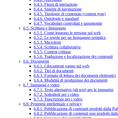
6.4.3. Flussi di interazione
6.4.4. Sistemi di navigazione
6.4.5. Tipologie di contenuto (content type)
6.4.6. Ontologie e standard
6.4.7. Vocabolari controllati e tassonomie
6.5. Scrittura e linguaggio
6.5.1. Come leggono le persone sul web
6.5.2. Le regole per un linguaggio semplice
6.5.3. Microtesti
6.5.4. Scrittura collaborativa
6.5.5. Content critique
6.5.6. Traduzione e localizzazione dei contenuti
6.6. Documenti
6.6.1. I documenti vanno sul web
6.6.2. Tipi di documenti
6.6.3. Formato di lettura dei documenti elettronici
6.6.4. Modalità di produzione dei documenti
6.7. Immagini e video
6.7.1. Testo alternativo (alt text) per le immagini
6.7.2. Sottotitoli per i video
6.7.3. Trascrizioni per i video
6.8. Proprietà intellettuale e privacy
6.8.1. Pubblicazione di contenuti prodotti dalla P
6.8.2. Pubblicazione di contenuti non prodotti dal