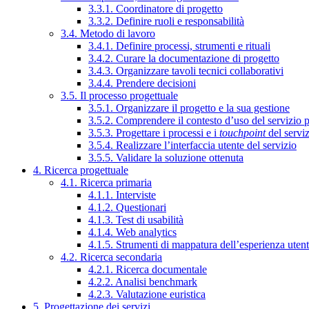
3.3.1. Coordinatore di progetto
3.3.2. Definire ruoli e responsabilità
3.4. Metodo di lavoro
3.4.1. Definire processi, strumenti e rituali
3.4.2. Curare la documentazione di progetto
3.4.3. Organizzare tavoli tecnici collaborativi
3.4.4. Prendere decisioni
3.5. Il processo progettuale
3.5.1. Organizzare il progetto e la sua gestione
3.5.2. Comprendere il contesto d’uso del servizio 
3.5.3. Progettare i processi e i
touchpoint
del servi
3.5.4. Realizzare l’interfaccia utente del servizio
3.5.5. Validare la soluzione ottenuta
4. Ricerca progettuale
4.1. Ricerca primaria
4.1.1. Interviste
4.1.2. Questionari
4.1.3. Test di usabilità
4.1.4. Web analytics
4.1.5. Strumenti di mappatura dell’esperienza uten
4.2. Ricerca secondaria
4.2.1. Ricerca documentale
4.2.2. Analisi benchmark
4.2.3. Valutazione euristica
5. Progettazione dei servizi