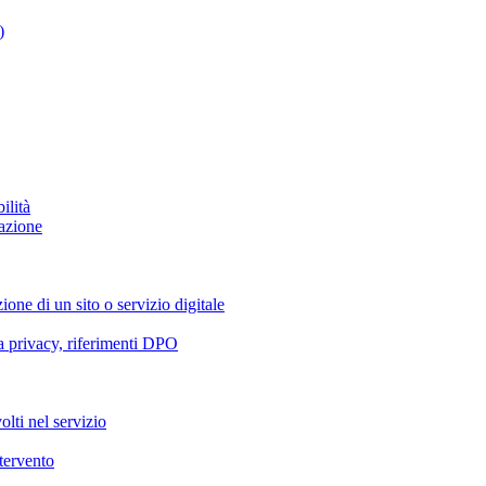
)
ilità
azione
ione di un sito o servizio digitale
va privacy, riferimenti DPO
olti nel servizio
ntervento