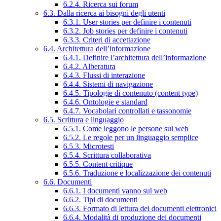
6.2.4. Ricerca sui forum
6.3. Dalla ricerca ai bisogni degli utenti
6.3.1. User stories per definire i contenuti
6.3.2. Job stories per definire i contenuti
6.3.3. Criteri di accettazione
6.4. Architettura dell’informazione
6.4.1. Definire l’architettura dell’informazione
6.4.2. Alberatura
6.4.3. Flussi di interazione
6.4.4. Sistemi di navigazione
6.4.5. Tipologie di contenuto (content type)
6.4.6. Ontologie e standard
6.4.7. Vocabolari controllati e tassonomie
6.5. Scrittura e linguaggio
6.5.1. Come leggono le persone sul web
6.5.2. Le regole per un linguaggio semplice
6.5.3. Microtesti
6.5.4. Scrittura collaborativa
6.5.5. Content critique
6.5.6. Traduzione e localizzazione dei contenuti
6.6. Documenti
6.6.1. I documenti vanno sul web
6.6.2. Tipi di documenti
6.6.3. Formato di lettura dei documenti elettronici
6.6.4. Modalità di produzione dei documenti