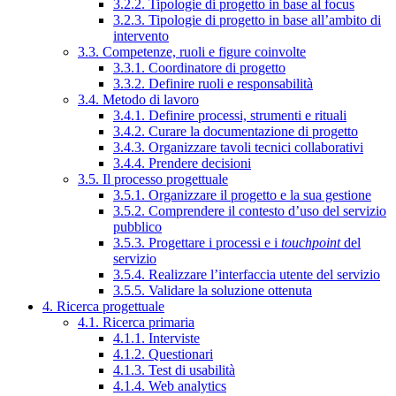
3.2.2. Tipologie di progetto in base al focus
3.2.3. Tipologie di progetto in base all’ambito di
intervento
3.3. Competenze, ruoli e figure coinvolte
3.3.1. Coordinatore di progetto
3.3.2. Definire ruoli e responsabilità
3.4. Metodo di lavoro
3.4.1. Definire processi, strumenti e rituali
3.4.2. Curare la documentazione di progetto
3.4.3. Organizzare tavoli tecnici collaborativi
3.4.4. Prendere decisioni
3.5. Il processo progettuale
3.5.1. Organizzare il progetto e la sua gestione
3.5.2. Comprendere il contesto d’uso del servizio
pubblico
3.5.3. Progettare i processi e i
touchpoint
del
servizio
3.5.4. Realizzare l’interfaccia utente del servizio
3.5.5. Validare la soluzione ottenuta
4. Ricerca progettuale
4.1. Ricerca primaria
4.1.1. Interviste
4.1.2. Questionari
4.1.3. Test di usabilità
4.1.4. Web analytics