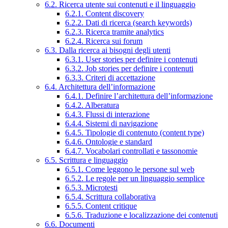
6.2. Ricerca utente sui contenuti e il linguaggio
6.2.1. Content discovery
6.2.2. Dati di ricerca (search keywords)
6.2.3. Ricerca tramite analytics
6.2.4. Ricerca sui forum
6.3. Dalla ricerca ai bisogni degli utenti
6.3.1. User stories per definire i contenuti
6.3.2. Job stories per definire i contenuti
6.3.3. Criteri di accettazione
6.4. Architettura dell’informazione
6.4.1. Definire l’architettura dell’informazione
6.4.2. Alberatura
6.4.3. Flussi di interazione
6.4.4. Sistemi di navigazione
6.4.5. Tipologie di contenuto (content type)
6.4.6. Ontologie e standard
6.4.7. Vocabolari controllati e tassonomie
6.5. Scrittura e linguaggio
6.5.1. Come leggono le persone sul web
6.5.2. Le regole per un linguaggio semplice
6.5.3. Microtesti
6.5.4. Scrittura collaborativa
6.5.5. Content critique
6.5.6. Traduzione e localizzazione dei contenuti
6.6. Documenti