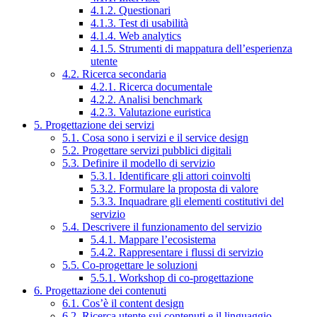
4.1.2. Questionari
4.1.3. Test di usabilità
4.1.4. Web analytics
4.1.5. Strumenti di mappatura dell’esperienza
utente
4.2. Ricerca secondaria
4.2.1. Ricerca documentale
4.2.2. Analisi benchmark
4.2.3. Valutazione euristica
5. Progettazione dei servizi
5.1. Cosa sono i servizi e il service design
5.2. Progettare servizi pubblici digitali
5.3. Definire il modello di servizio
5.3.1. Identificare gli attori coinvolti
5.3.2. Formulare la proposta di valore
5.3.3. Inquadrare gli elementi costitutivi del
servizio
5.4. Descrivere il funzionamento del servizio
5.4.1. Mappare l’ecosistema
5.4.2. Rappresentare i flussi di servizio
5.5. Co-progettare le soluzioni
5.5.1. Workshop di co-progettazione
6. Progettazione dei contenuti
6.1. Cos’è il content design
6.2. Ricerca utente sui contenuti e il linguaggio