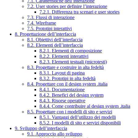
7.1. Caratteristiche dell’interazione
7.2. User stories per definire l’interazione
7.2.1. Differenza tra scenari e user stories
7.3. Flussi di interazione
7.4. Wireframe
7.5. Prototipi interattivi
8. Progettazione dell’interfaccia
8.1. Obiettivi dell’interfaccia
8.2. Elementi dell’interfaccia
8.2.1. Elementi di composizione
8.2.2. Elementi interattivi
8.2.3. Elementi testuali (microtesti)
8.3. Progettare e costruire in alta fedeltà
8.3.1. Layout di pagina
8.3.2. Prototipi in alta fedeltà
8.4. Progettare con il design system .italia
8.4.1. Documentazione
8.4.2. Benefici del design system
8.4.3. Risorse operative
8.4.4. Come contribuire al design system .italia
8.5. Progettare con i modelli di sito e servizi
8.5.1. Vantaggi dell’utilizzo dei modelli
8.5.2. I modelli di sito e servizi disponibili
9. Sviluppo dell’interfaccia
9.1. Approccio allo sviluppo