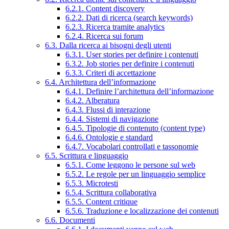
6.2.1. Content discovery
6.2.2. Dati di ricerca (search keywords)
6.2.3. Ricerca tramite analytics
6.2.4. Ricerca sui forum
6.3. Dalla ricerca ai bisogni degli utenti
6.3.1. User stories per definire i contenuti
6.3.2. Job stories per definire i contenuti
6.3.3. Criteri di accettazione
6.4. Architettura dell’informazione
6.4.1. Definire l’architettura dell’informazione
6.4.2. Alberatura
6.4.3. Flussi di interazione
6.4.4. Sistemi di navigazione
6.4.5. Tipologie di contenuto (content type)
6.4.6. Ontologie e standard
6.4.7. Vocabolari controllati e tassonomie
6.5. Scrittura e linguaggio
6.5.1. Come leggono le persone sul web
6.5.2. Le regole per un linguaggio semplice
6.5.3. Microtesti
6.5.4. Scrittura collaborativa
6.5.5. Content critique
6.5.6. Traduzione e localizzazione dei contenuti
6.6. Documenti