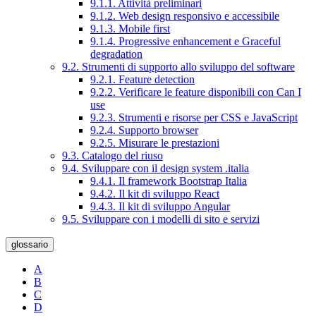
9.1.1. Attività preliminari
9.1.2. Web design responsivo e accessibile
9.1.3. Mobile first
9.1.4. Progressive enhancement e Graceful
degradation
9.2. Strumenti di supporto allo sviluppo del software
9.2.1. Feature detection
9.2.2. Verificare le feature disponibili con Can I
use
9.2.3. Strumenti e risorse per CSS e JavaScript
9.2.4. Supporto browser
9.2.5. Misurare le prestazioni
9.3. Catalogo del riuso
9.4. Sviluppare con il design system .italia
9.4.1. Il framework Bootstrap Italia
9.4.2. Il kit di sviluppo React
9.4.3. Il kit di sviluppo Angular
9.5. Sviluppare con i modelli di sito e servizi
glossario
A
B
C
D