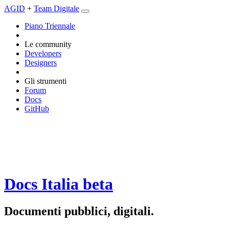
AGID
+
Team Digitale
Piano Triennale
Le community
Developers
Designers
Gli strumenti
Forum
Docs
GitHub
Docs Italia
beta
Documenti pubblici, digitali.