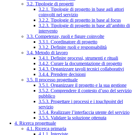
3.2. Tipologie di progetti
3.2.1. Tipologie di progetto in base agli attori
coinvolti nel servizio
3.2.2. Tipologie di progetto in base al focus
3.2.3. Tipologie di progetto in base all’ambito di
intervento
3.3. Competenze, ruoli e figure coinvolte
3.3.1. Coordinatore di progetto
3.3.2. Definire ruoli e responsabilità
3.4. Metodo di lavoro
3.4.1. Definire processi, strumenti e rituali
3.4.2. Curare la documentazione di progetto
3.4.3. Organizzare tavoli tecnici collaborativi
3.4.4. Prendere decisioni
3.5. Il processo progettuale
3.5.1. Organizzare il progetto e la sua gestione
3.5.2. Comprendere il contesto d’uso del servizio
pubblico
3.5.3. Progettare i processi e i
touchpoint
del
servizio
3.5.4. Realizzare l’interfaccia utente del servizio
3.5.5. Validare la soluzione ottenuta
4. Ricerca progettuale
4.1. Ricerca primaria
4.1.1. Interviste