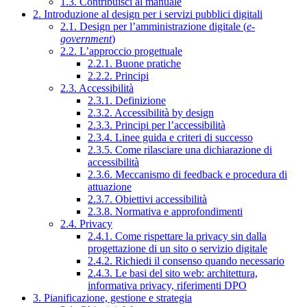
1.3. Contribuisci al manuale
2. Introduzione al design per i servizi pubblici digitali
2.1. Design per l’amministrazione digitale (
e-
government
)
2.2. L’approccio progettuale
2.2.1. Buone pratiche
2.2.2. Principi
2.3. Accessibilità
2.3.1. Definizione
2.3.2. Accessibilità by design
2.3.3. Principi per l’accessibilità
2.3.4. Linee guida e criteri di successo
2.3.5. Come rilasciare una dichiarazione di
accessibilità
2.3.6. Meccanismo di feedback e procedura di
attuazione
2.3.7. Obiettivi accessibilità
2.3.8. Normativa e approfondimenti
2.4. Privacy
2.4.1. Come rispettare la privacy sin dalla
progettazione di un sito o servizio digitale
2.4.2. Richiedi il consenso quando necessario
2.4.3. Le basi del sito web: architettura,
informativa privacy, riferimenti DPO
3. Pianificazione, gestione e strategia