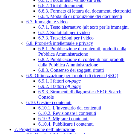
6.6.1. I documenti vanno sul web
6.6.2. Tipi di documenti
6.6.3. Formato di lettura dei documenti elettronici
6.6.4. Modalità di produzione dei documenti
6.7. Immagini e video
6.7.1. Testo alternativo (alt text) per le immagini
6.7.2. Sottotitoli per i video
6.7.3. Trascrizioni per i video
6.8. Proprietà intellettuale e privacy
6.8.1. Pubblicazione di contenuti prodotti dalla
Pubblica Amministrazione
6.8.2. Pubblicazione di contenuti non prodotti
dalla Pubblica Amministrazione
6.8.3. Consenso dei soggetti ritratti
6.9. Ottimizzazione per i motori di ricerca (SEO)
6.9.1. I fattori
on-page
6.9.2. I fattori
off-page
6.9.3. Strumenti di diagnostica SEO: Search
Console
6.10. Gestire i contenuti
6.10.1. L’inventario dei contenuti
6.10.2. Revisionare i contenuti
6.10.3. Migrare i contenuti
6.10.4. Pubblicare i contenuti
7. Progettazione dell’interazione