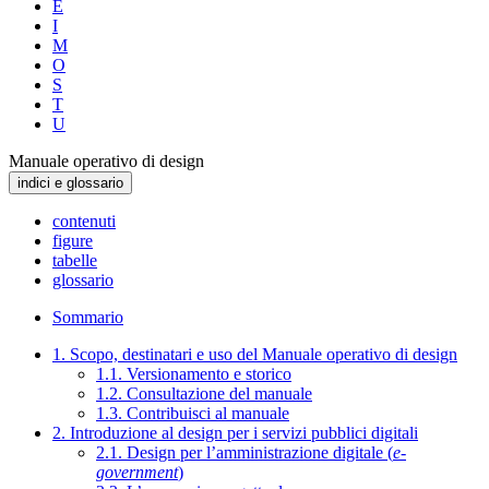
E
I
M
O
S
T
U
Manuale operativo di design
indici e glossario
contenuti
figure
tabelle
glossario
Sommario
1. Scopo, destinatari e uso del Manuale operativo di design
1.1. Versionamento e storico
1.2. Consultazione del manuale
1.3. Contribuisci al manuale
2. Introduzione al design per i servizi pubblici digitali
2.1. Design per l’amministrazione digitale (
e-
government
)