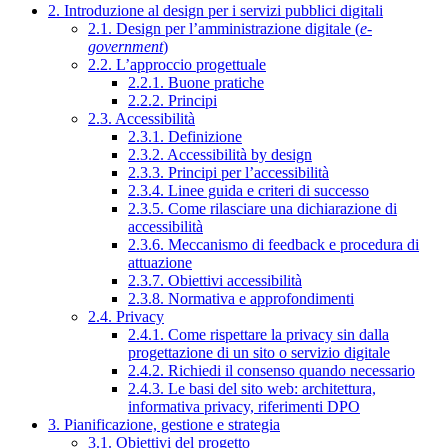
2. Introduzione al design per i servizi pubblici digitali
2.1. Design per l’amministrazione digitale (
e-
government
)
2.2. L’approccio progettuale
2.2.1. Buone pratiche
2.2.2. Principi
2.3. Accessibilità
2.3.1. Definizione
2.3.2. Accessibilità by design
2.3.3. Principi per l’accessibilità
2.3.4. Linee guida e criteri di successo
2.3.5. Come rilasciare una dichiarazione di
accessibilità
2.3.6. Meccanismo di feedback e procedura di
attuazione
2.3.7. Obiettivi accessibilità
2.3.8. Normativa e approfondimenti
2.4. Privacy
2.4.1. Come rispettare la privacy sin dalla
progettazione di un sito o servizio digitale
2.4.2. Richiedi il consenso quando necessario
2.4.3. Le basi del sito web: architettura,
informativa privacy, riferimenti DPO
3. Pianificazione, gestione e strategia
3.1. Obiettivi del progetto