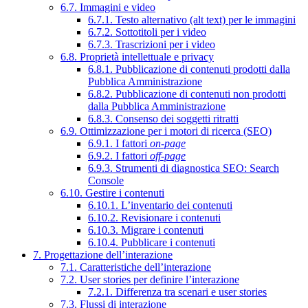
6.7. Immagini e video
6.7.1. Testo alternativo (alt text) per le immagini
6.7.2. Sottotitoli per i video
6.7.3. Trascrizioni per i video
6.8. Proprietà intellettuale e privacy
6.8.1. Pubblicazione di contenuti prodotti dalla
Pubblica Amministrazione
6.8.2. Pubblicazione di contenuti non prodotti
dalla Pubblica Amministrazione
6.8.3. Consenso dei soggetti ritratti
6.9. Ottimizzazione per i motori di ricerca (SEO)
6.9.1. I fattori
on-page
6.9.2. I fattori
off-page
6.9.3. Strumenti di diagnostica SEO: Search
Console
6.10. Gestire i contenuti
6.10.1. L’inventario dei contenuti
6.10.2. Revisionare i contenuti
6.10.3. Migrare i contenuti
6.10.4. Pubblicare i contenuti
7. Progettazione dell’interazione
7.1. Caratteristiche dell’interazione
7.2. User stories per definire l’interazione
7.2.1. Differenza tra scenari e user stories
7.3. Flussi di interazione