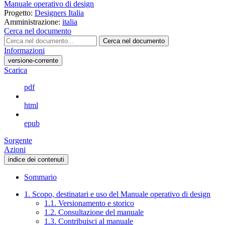
Manuale operativo di design
Progetto:
Designers Italia
Amministrazione:
italia
Cerca nel documento
Cerca nel documento
Informazioni
versione-corrente
Scarica
pdf
html
epub
Sorgente
Azioni
indice dei contenuti
Sommario
1. Scopo, destinatari e uso del Manuale operativo di design
1.1. Versionamento e storico
1.2. Consultazione del manuale
1.3. Contribuisci al manuale