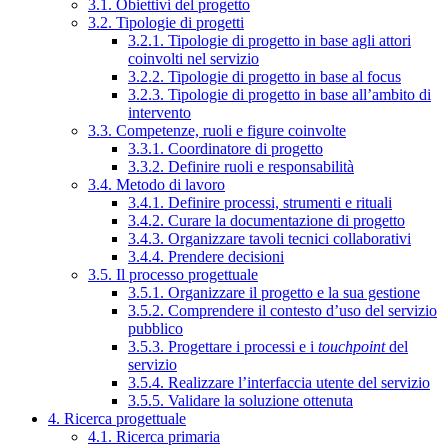
3.1. Obiettivi del progetto
3.2. Tipologie di progetti
3.2.1. Tipologie di progetto in base agli attori
coinvolti nel servizio
3.2.2. Tipologie di progetto in base al focus
3.2.3. Tipologie di progetto in base all’ambito di
intervento
3.3. Competenze, ruoli e figure coinvolte
3.3.1. Coordinatore di progetto
3.3.2. Definire ruoli e responsabilità
3.4. Metodo di lavoro
3.4.1. Definire processi, strumenti e rituali
3.4.2. Curare la documentazione di progetto
3.4.3. Organizzare tavoli tecnici collaborativi
3.4.4. Prendere decisioni
3.5. Il processo progettuale
3.5.1. Organizzare il progetto e la sua gestione
3.5.2. Comprendere il contesto d’uso del servizio
pubblico
3.5.3. Progettare i processi e i
touchpoint
del
servizio
3.5.4. Realizzare l’interfaccia utente del servizio
3.5.5. Validare la soluzione ottenuta
4. Ricerca progettuale
4.1. Ricerca primaria