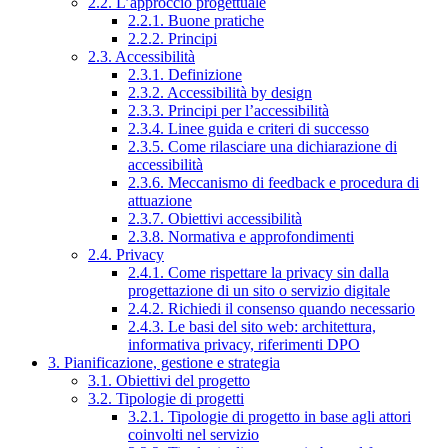
2.2. L’approccio progettuale
2.2.1. Buone pratiche
2.2.2. Principi
2.3. Accessibilità
2.3.1. Definizione
2.3.2. Accessibilità by design
2.3.3. Principi per l’accessibilità
2.3.4. Linee guida e criteri di successo
2.3.5. Come rilasciare una dichiarazione di
accessibilità
2.3.6. Meccanismo di feedback e procedura di
attuazione
2.3.7. Obiettivi accessibilità
2.3.8. Normativa e approfondimenti
2.4. Privacy
2.4.1. Come rispettare la privacy sin dalla
progettazione di un sito o servizio digitale
2.4.2. Richiedi il consenso quando necessario
2.4.3. Le basi del sito web: architettura,
informativa privacy, riferimenti DPO
3. Pianificazione, gestione e strategia
3.1. Obiettivi del progetto
3.2. Tipologie di progetti
3.2.1. Tipologie di progetto in base agli attori
coinvolti nel servizio