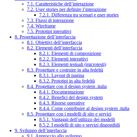
7.1. Caratteristiche dell’interazione
7.2. User stories per definire l’interazione
7.2.1. Differenza tra scenari e user stories
7.3. Flussi di interazione
7.4. Wireframe
7.5. Prototipi interattivi
8. Progettazione dell’interfaccia
8.1. Obiettivi dell’interfaccia
8.2. Elementi dell’interfaccia
8.2.1. Elementi di composizione
8.2.2. Elementi interattivi
8.2.3. Elementi testuali (microtesti)
8.3. Progettare e costruire in alta fedeltà
8.3.1. Layout di pagina
8.3.2. Prototipi in alta fedeltà
8.4. Progettare con il design system .italia
8.4.1. Documentazione
8.4.2. Benefici del design system
8.4.3. Risorse operative
8.4.4. Come contribuire al design system .italia
8.5. Progettare con i modelli di sito e servizi
8.5.1. Vantaggi dell’utilizzo dei modelli
8.5.2. I modelli di sito e servizi disponibili
9. Sviluppo dell’interfaccia
9.1. Approccio allo sviluppo