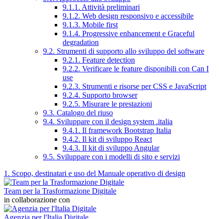
9.1.1. Attività preliminari
9.1.2. Web design responsivo e accessibile
9.1.3. Mobile first
9.1.4. Progressive enhancement e Graceful
degradation
9.2. Strumenti di supporto allo sviluppo del software
9.2.1. Feature detection
9.2.2. Verificare le feature disponibili con Can I
use
9.2.3. Strumenti e risorse per CSS e JavaScript
9.2.4. Supporto browser
9.2.5. Misurare le prestazioni
9.3. Catalogo del riuso
9.4. Sviluppare con il design system .italia
9.4.1. Il framework Bootstrap Italia
9.4.2. Il kit di sviluppo React
9.4.3. Il kit di sviluppo Angular
9.5. Sviluppare con i modelli di sito e servizi
1. Scopo, destinatari e uso del Manuale operativo di design
Team per la Trasformazione Digitale
in collaborazione con
Agenzia per l'Italia Digitale