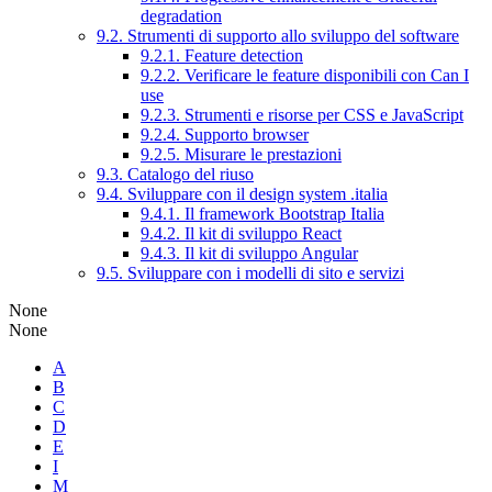
degradation
9.2. Strumenti di supporto allo sviluppo del software
9.2.1. Feature detection
9.2.2. Verificare le feature disponibili con Can I
use
9.2.3. Strumenti e risorse per CSS e JavaScript
9.2.4. Supporto browser
9.2.5. Misurare le prestazioni
9.3. Catalogo del riuso
9.4. Sviluppare con il design system .italia
9.4.1. Il framework Bootstrap Italia
9.4.2. Il kit di sviluppo React
9.4.3. Il kit di sviluppo Angular
9.5. Sviluppare con i modelli di sito e servizi
None
None
A
B
C
D
E
I
M