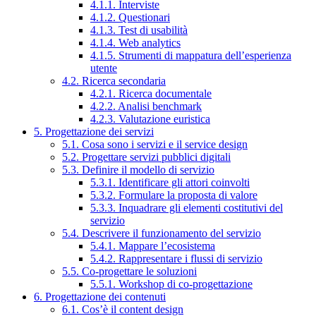
4.1.1. Interviste
4.1.2. Questionari
4.1.3. Test di usabilità
4.1.4. Web analytics
4.1.5. Strumenti di mappatura dell’esperienza
utente
4.2. Ricerca secondaria
4.2.1. Ricerca documentale
4.2.2. Analisi benchmark
4.2.3. Valutazione euristica
5. Progettazione dei servizi
5.1. Cosa sono i servizi e il service design
5.2. Progettare servizi pubblici digitali
5.3. Definire il modello di servizio
5.3.1. Identificare gli attori coinvolti
5.3.2. Formulare la proposta di valore
5.3.3. Inquadrare gli elementi costitutivi del
servizio
5.4. Descrivere il funzionamento del servizio
5.4.1. Mappare l’ecosistema
5.4.2. Rappresentare i flussi di servizio
5.5. Co-progettare le soluzioni
5.5.1. Workshop di co-progettazione
6. Progettazione dei contenuti
6.1. Cos’è il content design