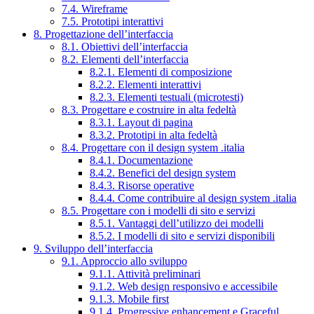
7.4. Wireframe
7.5. Prototipi interattivi
8. Progettazione dell’interfaccia
8.1. Obiettivi dell’interfaccia
8.2. Elementi dell’interfaccia
8.2.1. Elementi di composizione
8.2.2. Elementi interattivi
8.2.3. Elementi testuali (microtesti)
8.3. Progettare e costruire in alta fedeltà
8.3.1. Layout di pagina
8.3.2. Prototipi in alta fedeltà
8.4. Progettare con il design system .italia
8.4.1. Documentazione
8.4.2. Benefici del design system
8.4.3. Risorse operative
8.4.4. Come contribuire al design system .italia
8.5. Progettare con i modelli di sito e servizi
8.5.1. Vantaggi dell’utilizzo dei modelli
8.5.2. I modelli di sito e servizi disponibili
9. Sviluppo dell’interfaccia
9.1. Approccio allo sviluppo
9.1.1. Attività preliminari
9.1.2. Web design responsivo e accessibile
9.1.3. Mobile first
9.1.4. Progressive enhancement e Graceful