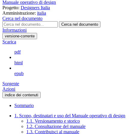
Manuale operativo di design
Progetto:
Designers Italia
Amministrazione:
italia
Cerca nel documento
Cerca nel documento
Informazioni
versione-corrente
Scarica
pdf
html
epub
Sorgente
Azioni
indice dei contenuti
Sommario
1. Scopo, destinatari e uso del Manuale operativo di design
1.1. Versionamento e storico
1.2. Consultazione del manuale
1.3. Contribuisci al manuale