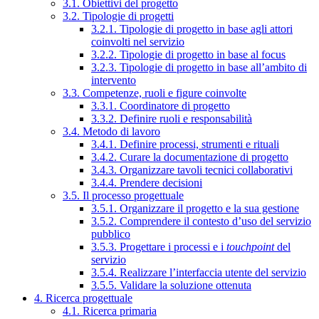
3.1. Obiettivi del progetto
3.2. Tipologie di progetti
3.2.1. Tipologie di progetto in base agli attori
coinvolti nel servizio
3.2.2. Tipologie di progetto in base al focus
3.2.3. Tipologie di progetto in base all’ambito di
intervento
3.3. Competenze, ruoli e figure coinvolte
3.3.1. Coordinatore di progetto
3.3.2. Definire ruoli e responsabilità
3.4. Metodo di lavoro
3.4.1. Definire processi, strumenti e rituali
3.4.2. Curare la documentazione di progetto
3.4.3. Organizzare tavoli tecnici collaborativi
3.4.4. Prendere decisioni
3.5. Il processo progettuale
3.5.1. Organizzare il progetto e la sua gestione
3.5.2. Comprendere il contesto d’uso del servizio
pubblico
3.5.3. Progettare i processi e i
touchpoint
del
servizio
3.5.4. Realizzare l’interfaccia utente del servizio
3.5.5. Validare la soluzione ottenuta
4. Ricerca progettuale
4.1. Ricerca primaria