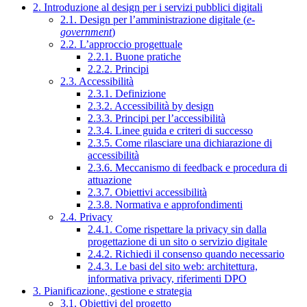
2. Introduzione al design per i servizi pubblici digitali
2.1. Design per l’amministrazione digitale (
e-
government
)
2.2. L’approccio progettuale
2.2.1. Buone pratiche
2.2.2. Principi
2.3. Accessibilità
2.3.1. Definizione
2.3.2. Accessibilità by design
2.3.3. Principi per l’accessibilità
2.3.4. Linee guida e criteri di successo
2.3.5. Come rilasciare una dichiarazione di
accessibilità
2.3.6. Meccanismo di feedback e procedura di
attuazione
2.3.7. Obiettivi accessibilità
2.3.8. Normativa e approfondimenti
2.4. Privacy
2.4.1. Come rispettare la privacy sin dalla
progettazione di un sito o servizio digitale
2.4.2. Richiedi il consenso quando necessario
2.4.3. Le basi del sito web: architettura,
informativa privacy, riferimenti DPO
3. Pianificazione, gestione e strategia
3.1. Obiettivi del progetto