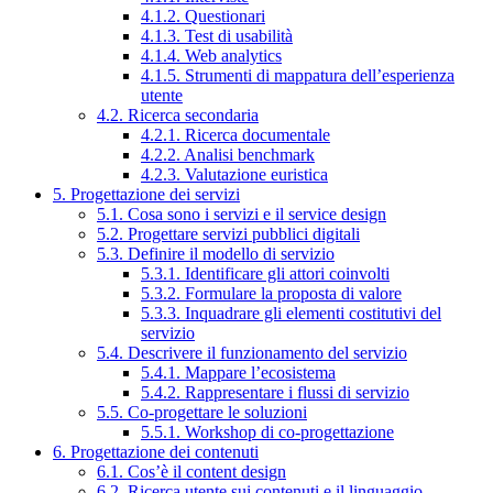
4.1.2. Questionari
4.1.3. Test di usabilità
4.1.4. Web analytics
4.1.5. Strumenti di mappatura dell’esperienza
utente
4.2. Ricerca secondaria
4.2.1. Ricerca documentale
4.2.2. Analisi benchmark
4.2.3. Valutazione euristica
5. Progettazione dei servizi
5.1. Cosa sono i servizi e il service design
5.2. Progettare servizi pubblici digitali
5.3. Definire il modello di servizio
5.3.1. Identificare gli attori coinvolti
5.3.2. Formulare la proposta di valore
5.3.3. Inquadrare gli elementi costitutivi del
servizio
5.4. Descrivere il funzionamento del servizio
5.4.1. Mappare l’ecosistema
5.4.2. Rappresentare i flussi di servizio
5.5. Co-progettare le soluzioni
5.5.1. Workshop di co-progettazione
6. Progettazione dei contenuti
6.1. Cos’è il content design
6.2. Ricerca utente sui contenuti e il linguaggio