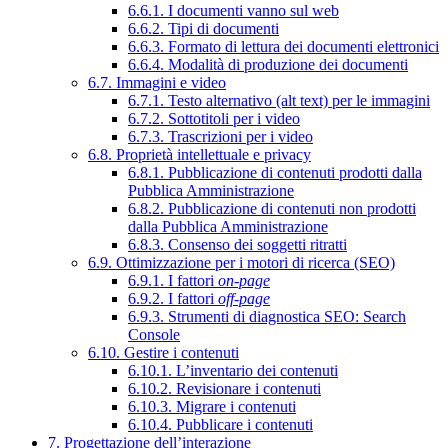
6.6.1. I documenti vanno sul web
6.6.2. Tipi di documenti
6.6.3. Formato di lettura dei documenti elettronici
6.6.4. Modalità di produzione dei documenti
6.7. Immagini e video
6.7.1. Testo alternativo (alt text) per le immagini
6.7.2. Sottotitoli per i video
6.7.3. Trascrizioni per i video
6.8. Proprietà intellettuale e privacy
6.8.1. Pubblicazione di contenuti prodotti dalla
Pubblica Amministrazione
6.8.2. Pubblicazione di contenuti non prodotti
dalla Pubblica Amministrazione
6.8.3. Consenso dei soggetti ritratti
6.9. Ottimizzazione per i motori di ricerca (SEO)
6.9.1. I fattori
on-page
6.9.2. I fattori
off-page
6.9.3. Strumenti di diagnostica SEO: Search
Console
6.10. Gestire i contenuti
6.10.1. L’inventario dei contenuti
6.10.2. Revisionare i contenuti
6.10.3. Migrare i contenuti
6.10.4. Pubblicare i contenuti
7. Progettazione dell’interazione