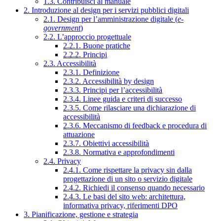
1.3. Contribuisci al manuale
2. Introduzione al design per i servizi pubblici digitali
2.1. Design per l’amministrazione digitale (
e-
government
)
2.2. L’approccio progettuale
2.2.1. Buone pratiche
2.2.2. Principi
2.3. Accessibilità
2.3.1. Definizione
2.3.2. Accessibilità by design
2.3.3. Principi per l’accessibilità
2.3.4. Linee guida e criteri di successo
2.3.5. Come rilasciare una dichiarazione di
accessibilità
2.3.6. Meccanismo di feedback e procedura di
attuazione
2.3.7. Obiettivi accessibilità
2.3.8. Normativa e approfondimenti
2.4. Privacy
2.4.1. Come rispettare la privacy sin dalla
progettazione di un sito o servizio digitale
2.4.2. Richiedi il consenso quando necessario
2.4.3. Le basi del sito web: architettura,
informativa privacy, riferimenti DPO
3. Pianificazione, gestione e strategia