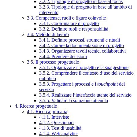
3.2.2. Tipologie di progetto in base al focus
3.2.3. Tipologie di progetto in base all’ambito di
intervento
3.3. Competenze, ruoli e figure coinvolte
3.3.1. Coordinatore di progetto
3.3.2. Definire ruoli e responsabilità
3.4. Metodo di lavoro
3.4.1. Definire processi, strumenti e rituali
3.4.2. Curare la documentazione di progetto
3.4.3. Organizzare tavoli tecnici collaborativi
3.4.4. Prendere decisioni
3.5. Il processo progettuale
3.5.1. Organizzare il progetto e la sua gestione
3.5.2. Comprendere il contesto d’uso del servizio
pubblico
3.5.3. Progettare i processi e i
touchpoint
del
servizio
3.5.4. Realizzare l’interfaccia utente del servizio
3.5.5. Validare la soluzione ottenuta
4. Ricerca progettuale
4.1. Ricerca primaria
4.1.1. Interviste
4.1.2. Questionari
4.1.3. Test di usabilità
4.1.4. Web analytics