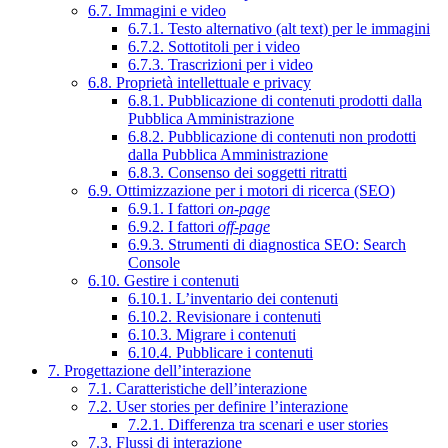
6.7. Immagini e video
6.7.1. Testo alternativo (alt text) per le immagini
6.7.2. Sottotitoli per i video
6.7.3. Trascrizioni per i video
6.8. Proprietà intellettuale e privacy
6.8.1. Pubblicazione di contenuti prodotti dalla
Pubblica Amministrazione
6.8.2. Pubblicazione di contenuti non prodotti
dalla Pubblica Amministrazione
6.8.3. Consenso dei soggetti ritratti
6.9. Ottimizzazione per i motori di ricerca (SEO)
6.9.1. I fattori
on-page
6.9.2. I fattori
off-page
6.9.3. Strumenti di diagnostica SEO: Search
Console
6.10. Gestire i contenuti
6.10.1. L’inventario dei contenuti
6.10.2. Revisionare i contenuti
6.10.3. Migrare i contenuti
6.10.4. Pubblicare i contenuti
7. Progettazione dell’interazione
7.1. Caratteristiche dell’interazione
7.2. User stories per definire l’interazione
7.2.1. Differenza tra scenari e user stories
7.3. Flussi di interazione