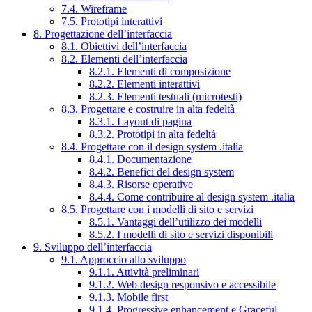
7.4. Wireframe
7.5. Prototipi interattivi
8. Progettazione dell’interfaccia
8.1. Obiettivi dell’interfaccia
8.2. Elementi dell’interfaccia
8.2.1. Elementi di composizione
8.2.2. Elementi interattivi
8.2.3. Elementi testuali (microtesti)
8.3. Progettare e costruire in alta fedeltà
8.3.1. Layout di pagina
8.3.2. Prototipi in alta fedeltà
8.4. Progettare con il design system .italia
8.4.1. Documentazione
8.4.2. Benefici del design system
8.4.3. Risorse operative
8.4.4. Come contribuire al design system .italia
8.5. Progettare con i modelli di sito e servizi
8.5.1. Vantaggi dell’utilizzo dei modelli
8.5.2. I modelli di sito e servizi disponibili
9. Sviluppo dell’interfaccia
9.1. Approccio allo sviluppo
9.1.1. Attività preliminari
9.1.2. Web design responsivo e accessibile
9.1.3. Mobile first
9.1.4. Progressive enhancement e Graceful