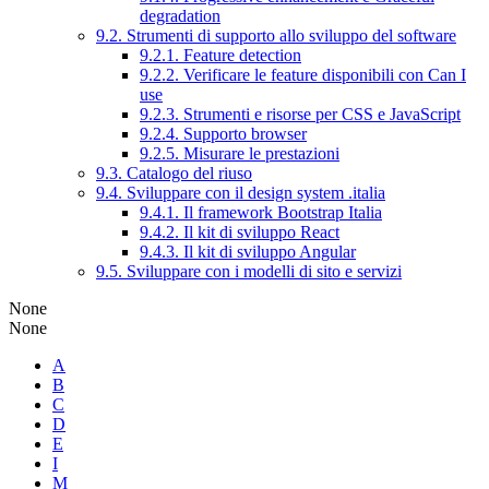
degradation
9.2. Strumenti di supporto allo sviluppo del software
9.2.1. Feature detection
9.2.2. Verificare le feature disponibili con Can I
use
9.2.3. Strumenti e risorse per CSS e JavaScript
9.2.4. Supporto browser
9.2.5. Misurare le prestazioni
9.3. Catalogo del riuso
9.4. Sviluppare con il design system .italia
9.4.1. Il framework Bootstrap Italia
9.4.2. Il kit di sviluppo React
9.4.3. Il kit di sviluppo Angular
9.5. Sviluppare con i modelli di sito e servizi
None
None
A
B
C
D
E
I
M