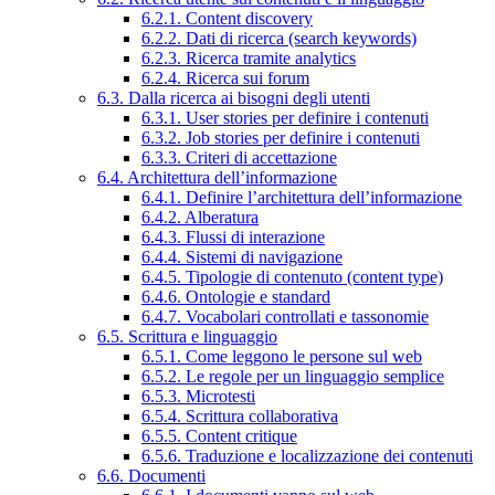
6.2.1. Content discovery
6.2.2. Dati di ricerca (search keywords)
6.2.3. Ricerca tramite analytics
6.2.4. Ricerca sui forum
6.3. Dalla ricerca ai bisogni degli utenti
6.3.1. User stories per definire i contenuti
6.3.2. Job stories per definire i contenuti
6.3.3. Criteri di accettazione
6.4. Architettura dell’informazione
6.4.1. Definire l’architettura dell’informazione
6.4.2. Alberatura
6.4.3. Flussi di interazione
6.4.4. Sistemi di navigazione
6.4.5. Tipologie di contenuto (content type)
6.4.6. Ontologie e standard
6.4.7. Vocabolari controllati e tassonomie
6.5. Scrittura e linguaggio
6.5.1. Come leggono le persone sul web
6.5.2. Le regole per un linguaggio semplice
6.5.3. Microtesti
6.5.4. Scrittura collaborativa
6.5.5. Content critique
6.5.6. Traduzione e localizzazione dei contenuti
6.6. Documenti