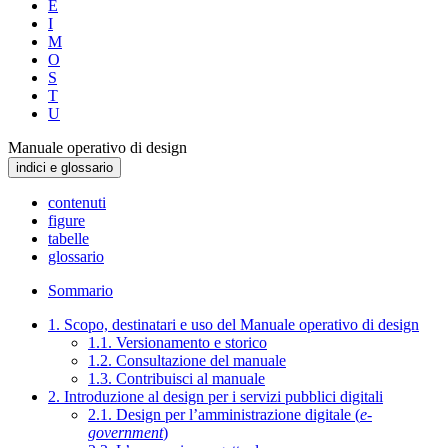
E
I
M
O
S
T
U
Manuale operativo di design
indici e glossario
contenuti
figure
tabelle
glossario
Sommario
1. Scopo, destinatari e uso del Manuale operativo di design
1.1. Versionamento e storico
1.2. Consultazione del manuale
1.3. Contribuisci al manuale
2. Introduzione al design per i servizi pubblici digitali
2.1. Design per l’amministrazione digitale (
e-
government
)