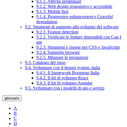
9.1.1. Attività preliminari
9.1.2. Web design responsivo e accessibile
9.1.3. Mobile first
9.1.4. Progressive enhancement e Graceful
degradation
9.2. Strumenti di supporto allo sviluppo del software
9.2.1. Feature detection
9.2.2. Verificare le feature disponibili con Can I
use
9.2.3. Strumenti e risorse per CSS e JavaScript
9.2.4. Supporto browser
9.2.5. Misurare le prestazioni
9.3. Catalogo del riuso
9.4. Sviluppare con il design system .italia
9.4.1. Il framework Bootstrap Italia
9.4.2. Il kit di sviluppo React
9.4.3. Il kit di sviluppo Angular
9.5. Sviluppare con i modelli di sito e servizi
glossario
A
B
C
D