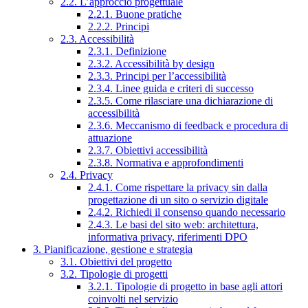
2.2. L’approccio progettuale
2.2.1. Buone pratiche
2.2.2. Principi
2.3. Accessibilità
2.3.1. Definizione
2.3.2. Accessibilità by design
2.3.3. Principi per l’accessibilità
2.3.4. Linee guida e criteri di successo
2.3.5. Come rilasciare una dichiarazione di
accessibilità
2.3.6. Meccanismo di feedback e procedura di
attuazione
2.3.7. Obiettivi accessibilità
2.3.8. Normativa e approfondimenti
2.4. Privacy
2.4.1. Come rispettare la privacy sin dalla
progettazione di un sito o servizio digitale
2.4.2. Richiedi il consenso quando necessario
2.4.3. Le basi del sito web: architettura,
informativa privacy, riferimenti DPO
3. Pianificazione, gestione e strategia
3.1. Obiettivi del progetto
3.2. Tipologie di progetti
3.2.1. Tipologie di progetto in base agli attori
coinvolti nel servizio