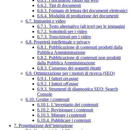
6.6.1. I documenti vanno sul web
6.6.2. Tipi di documenti
6.6.3. Formato di lettura dei documenti elettronici
6.6.4. Modalità di produzione dei documenti
6.7. Immagini e video
6.7.1. Testo alternativo (alt text) per le immagini
6.7.2. Sottotitoli per i video
6.7.3. Trascrizioni per i video
6.8. Proprietà intellettuale e privacy
6.8.1. Pubblicazione di contenuti prodotti dalla
Pubblica Amministrazione
6.8.2. Pubblicazione di contenuti non prodotti
dalla Pubblica Amministrazione
6.8.3. Consenso dei soggetti ritratti
6.9. Ottimizzazione per i motori di ricerca (SEO)
6.9.1. I fattori
on-page
6.9.2. I fattori
off-page
6.9.3. Strumenti di diagnostica SEO: Search
Console
6.10. Gestire i contenuti
6.10.1. L’inventario dei contenuti
6.10.2. Revisionare i contenuti
6.10.3. Migrare i contenuti
6.10.4. Pubblicare i contenuti
7. Progettazione dell’interazione