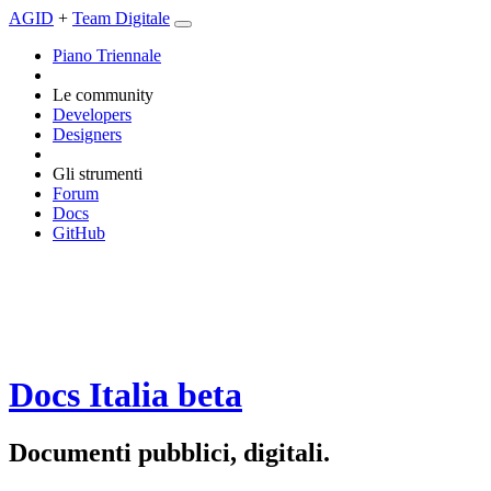
AGID
+
Team Digitale
Piano Triennale
Le community
Developers
Designers
Gli strumenti
Forum
Docs
GitHub
Docs Italia
beta
Documenti pubblici, digitali.