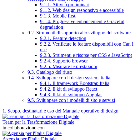
9.1.1. Attività preliminari
9.1.2. Web design responsivo e accessibile
9.1.3. Mobile first
9.1.4. Progressive enhancement e Graceful
degradation
9.2. Strumenti di supporto allo sviluppo del software
9.2.1. Feature detection
9.2.2. Verificare le feature disponibili con Can I
use
9.2.3. Strumenti e risorse per CSS e JavaScript
9.2.4. Supporto browser
9.2.5. Misurare le prestazioni
9.3. Catalogo del riuso
9.4. Sviluppare con il design system .italia
9.4.1. Il framework Bootstrap Italia
9.4.2. Il kit di sviluppo React
9.4.3. Il kit di sviluppo Angular
9.5. Sviluppare con i modelli di sito e servizi
1. Scopo, destinatari e uso del Manuale operativo di design
Team per la Trasformazione Digitale
in collaborazione con
Agenzia per l'Italia Digitale