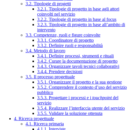
3.2. Tipologie di progetti
3.2.1. Tipologie di progetto in base agli attori
coinvolti nel servizio
3.2.2. Tipologie di progetto in base al focus
3.2.3. Tipologie di progetto in base all’ambito di
intervento
3.3. Competenze, ruoli e figure coinvolte
3.3.1. Coordinatore di progetto
3.3.2. Definire ruoli e responsabilità
3.4. Metodo di lavoro
3.4.1. Definire processi, strumenti e rituali
3.4.2. Curare la documentazione di progetto
3.4.3. Organizzare tavoli tecnici collaborativi
3.4.4. Prendere decisioni
3.5. Il processo progettuale
3.5.1. Organizzare il progetto e la sua gestione
3.5.2. Comprendere il contesto d’uso del servizio
pubblico
3.5.3. Progettare i processi e i
touchpoint
del
servizio
3.5.4. Realizzare l’interfaccia utente del servizio
3.5.5. Validare la soluzione ottenuta
4. Ricerca progettuale
4.1. Ricerca primaria
4.1.1. Interviste