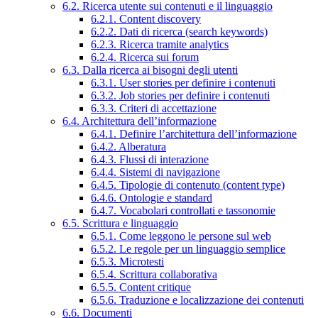
6.2. Ricerca utente sui contenuti e il linguaggio
6.2.1. Content discovery
6.2.2. Dati di ricerca (search keywords)
6.2.3. Ricerca tramite analytics
6.2.4. Ricerca sui forum
6.3. Dalla ricerca ai bisogni degli utenti
6.3.1. User stories per definire i contenuti
6.3.2. Job stories per definire i contenuti
6.3.3. Criteri di accettazione
6.4. Architettura dell’informazione
6.4.1. Definire l’architettura dell’informazione
6.4.2. Alberatura
6.4.3. Flussi di interazione
6.4.4. Sistemi di navigazione
6.4.5. Tipologie di contenuto (content type)
6.4.6. Ontologie e standard
6.4.7. Vocabolari controllati e tassonomie
6.5. Scrittura e linguaggio
6.5.1. Come leggono le persone sul web
6.5.2. Le regole per un linguaggio semplice
6.5.3. Microtesti
6.5.4. Scrittura collaborativa
6.5.5. Content critique
6.5.6. Traduzione e localizzazione dei contenuti
6.6. Documenti