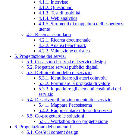
4.1.1. Interviste
4.1.2. Questionari
4.1.3. Test di usabilità
4.1.4. Web analytics
4.1.5. Strumenti di mappatura dell’esperienza
utente
4.2. Ricerca secondaria
4.2.1. Ricerca documentale
4.2.2. Analisi benchmark
4.2.3. Valutazione euristica
5. Progettazione dei servizi
5.1. Cosa sono i servizi e il service design
5.2. Progettare servizi pubblici digitali
5.3. Definire il modello di servizio
5.3.1. Identificare gli attori coinvolti
5.3.2. Formulare la proposta di valore
5.3.3. Inquadrare gli elementi costitutivi del
servizio
5.4. Descrivere il funzionamento del servizio
5.4.1. Mappare l’ecosistema
5.4.2. Rappresentare i flussi di servizio
5.5. Co-progettare le soluzioni
5.5.1. Workshop di co-progettazione
6. Progettazione dei contenuti
6.1. Cos’è il content design