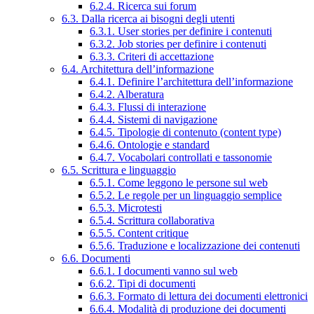
6.2.4. Ricerca sui forum
6.3. Dalla ricerca ai bisogni degli utenti
6.3.1. User stories per definire i contenuti
6.3.2. Job stories per definire i contenuti
6.3.3. Criteri di accettazione
6.4. Architettura dell’informazione
6.4.1. Definire l’architettura dell’informazione
6.4.2. Alberatura
6.4.3. Flussi di interazione
6.4.4. Sistemi di navigazione
6.4.5. Tipologie di contenuto (content type)
6.4.6. Ontologie e standard
6.4.7. Vocabolari controllati e tassonomie
6.5. Scrittura e linguaggio
6.5.1. Come leggono le persone sul web
6.5.2. Le regole per un linguaggio semplice
6.5.3. Microtesti
6.5.4. Scrittura collaborativa
6.5.5. Content critique
6.5.6. Traduzione e localizzazione dei contenuti
6.6. Documenti
6.6.1. I documenti vanno sul web
6.6.2. Tipi di documenti
6.6.3. Formato di lettura dei documenti elettronici
6.6.4. Modalità di produzione dei documenti