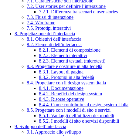
7.1. Caratteristiche dell’interazione
7.2. User stories per definire l’interazione
7.2.1. Differenza tra scenari e user stories
7.3. Flussi di interazione
7.4. Wireframe
7.5. Prototipi interattivi
8. Progettazione dell’interfaccia
8.1. Obiettivi dell’interfaccia
8.2. Elementi dell’interfaccia
8.2.1. Elementi di composizione
8.2.2. Elementi interattivi
8.2.3. Elementi testuali (microtesti)
8.3. Progettare e costruire in alta fedeltà
8.3.1. Layout di pagina
8.3.2. Prototipi in alta fedeltà
8.4. Progettare con il design system .italia
8.4.1. Documentazione
8.4.2. Benefici del design system
8.4.3. Risorse operative
8.4.4. Come contribuire al design system .italia
8.5. Progettare con i modelli di sito e servizi
8.5.1. Vantaggi dell’utilizzo dei modelli
8.5.2. I modelli di sito e servizi disponibili
9. Sviluppo dell’interfaccia
9.1. Approccio allo sviluppo