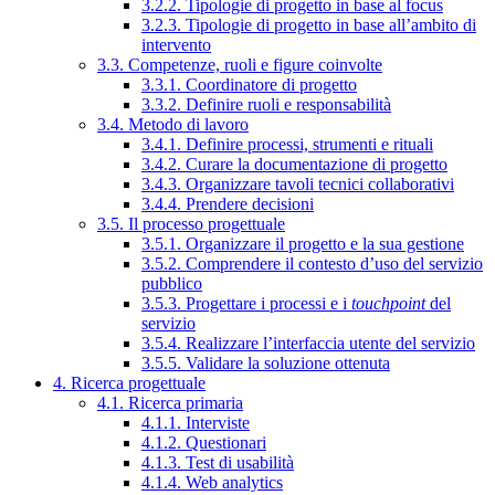
3.2.2. Tipologie di progetto in base al focus
3.2.3. Tipologie di progetto in base all’ambito di
intervento
3.3. Competenze, ruoli e figure coinvolte
3.3.1. Coordinatore di progetto
3.3.2. Definire ruoli e responsabilità
3.4. Metodo di lavoro
3.4.1. Definire processi, strumenti e rituali
3.4.2. Curare la documentazione di progetto
3.4.3. Organizzare tavoli tecnici collaborativi
3.4.4. Prendere decisioni
3.5. Il processo progettuale
3.5.1. Organizzare il progetto e la sua gestione
3.5.2. Comprendere il contesto d’uso del servizio
pubblico
3.5.3. Progettare i processi e i
touchpoint
del
servizio
3.5.4. Realizzare l’interfaccia utente del servizio
3.5.5. Validare la soluzione ottenuta
4. Ricerca progettuale
4.1. Ricerca primaria
4.1.1. Interviste
4.1.2. Questionari
4.1.3. Test di usabilità
4.1.4. Web analytics