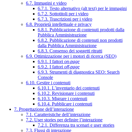
6.7. Immagini e video
6.7.1. Testo alternativo (alt text) per le immagini
6.7.2. Sottotitoli per i video
6.7.3. Trascrizioni per i video
6.8. Proprietà intellettuale e privacy
6.8.1. Pubblicazione di contenuti prodotti dalla
Pubblica Amministrazione
6.8.2. Pubblicazione di contenuti non prodotti
dalla Pubblica Amministrazione
6.8.3. Consenso dei soggetti ritratti
6.9. Ottimizzazione per i motori di ricerca (SEO)
6.9.1. I fattori
on-page
6.9.2. I fattori
off-page
6.9.3. Strumenti di diagnostica SEO: Search
Console
6.10. Gestire i contenuti
6.10.1. L’inventario dei contenuti
6.10.2. Revisionare i contenuti
6.10.3. Migrare i contenuti
6.10.4. Pubblicare i contenuti
7. Progettazione dell’interazione
7.1. Caratteristiche dell’interazione
7.2. User stories per definire l’interazione
7.2.1. Differenza tra scenari e user stories
7.3. Flussi di interazione