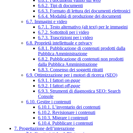
6.6.1. I documenti vanno sul web
6.6.2. Tipi di documenti
6.6.3. Formato di lettura dei documenti elettronici
6.6.4. Modalità di produzione dei documenti
6.7. Immagini e video
6.7.1. Testo alternativo (alt text) per le immagini
6.7.2. Sottotitoli per i video
6.7.3. Trascrizioni per i video
6.8. Proprietà intellettuale e privacy
6.8.1. Pubblicazione di contenuti prodotti dalla
Pubblica Amministrazione
6.8.2. Pubblicazione di contenuti non prodotti
dalla Pubblica Amministrazione
6.8.3. Consenso dei soggetti ritratti
6.9. Ottimizzazione per i motori di ricerca (SEO)
6.9.1. I fattori
on-page
6.9.2. I fattori
off-page
6.9.3. Strumenti di diagnostica SEO: Search
Console
6.10. Gestire i contenuti
6.10.1. L’inventario dei contenuti
6.10.2. Revisionare i contenuti
6.10.3. Migrare i contenuti
6.10.4. Pubblicare i contenuti
7. Progettazione dell’interazione