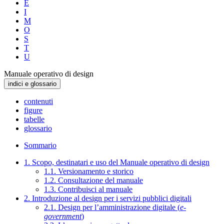
E
I
M
O
S
T
U
Manuale operativo di design
indici e glossario
contenuti
figure
tabelle
glossario
Sommario
1. Scopo, destinatari e uso del Manuale operativo di design
1.1. Versionamento e storico
1.2. Consultazione del manuale
1.3. Contribuisci al manuale
2. Introduzione al design per i servizi pubblici digitali
2.1. Design per l’amministrazione digitale (
e-
government
)