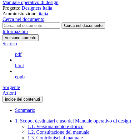
Manuale operativo di design
Progetto:
Designers Italia
Amministrazione:
italia
Cerca nel documento
Cerca nel documento
Informazioni
versione-corrente
Scarica
pdf
html
epub
Sorgente
Azioni
indice dei contenuti
Sommario
1. Scopo, destinatari e uso del Manuale operativo di design
1.1. Versionamento e storico
1.2. Consultazione del manuale
1.3. Contribuisci al manuale