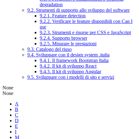
degradation
9.2. Strumenti di supporto allo sviluppo del software
9.2.1. Feature detection
9.2.2. Verificare le feature disponibili con Can I
use
9.2.3. Strumenti e risorse per CSS e JavaScript
9.2.4. Supporto browser
9.2.5. Misurare le prestazioni
9.3. Catalogo del riuso
9.4. Sviluppare con il design system .italia
9.4.1. Il framework Bootstrap Italia
9.4.2. Il kit di sviluppo React
9.4.3. Il kit di sviluppo Angular
9.5. Sviluppare con i modelli di sito e servizi
None
None
A
B
C
D
E
I
M