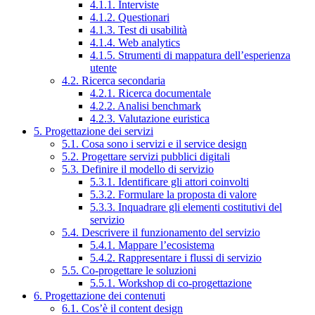
4.1.1. Interviste
4.1.2. Questionari
4.1.3. Test di usabilità
4.1.4. Web analytics
4.1.5. Strumenti di mappatura dell’esperienza
utente
4.2. Ricerca secondaria
4.2.1. Ricerca documentale
4.2.2. Analisi benchmark
4.2.3. Valutazione euristica
5. Progettazione dei servizi
5.1. Cosa sono i servizi e il service design
5.2. Progettare servizi pubblici digitali
5.3. Definire il modello di servizio
5.3.1. Identificare gli attori coinvolti
5.3.2. Formulare la proposta di valore
5.3.3. Inquadrare gli elementi costitutivi del
servizio
5.4. Descrivere il funzionamento del servizio
5.4.1. Mappare l’ecosistema
5.4.2. Rappresentare i flussi di servizio
5.5. Co-progettare le soluzioni
5.5.1. Workshop di co-progettazione
6. Progettazione dei contenuti
6.1. Cos’è il content design