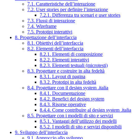
7.1. Caratteristiche dell’interazione
7.2. User stories per definire l’interazione
7.2.1. Differenza tra scenari e user stories
7.3. Flussi di interazione
7.4. Wireframe
7.5. Prototipi interattivi
8. Progettazione dell’interfaccia
8.1. Obiettivi dell’interfaccia
8.2. Elementi dell’interfaccia
8.2.1. Elementi di composizione
8.2.2. Elementi interattivi
8.2.3. Elementi testuali (microtesti)
8.3. Progettare e costruire in alta fedeltà
8.3.1. Layout di pagina
8.3.2. Prototipi in alta fedeltà
8.4. Progettare con il design system .italia
8.4.1. Documentazione
8.4.2. Benefici del design system
8.4.3. Risorse operative
8.4.4. Come contribuire al design system .italia
8.5. Progettare con i modelli di sito e servizi
8.5.1. Vantaggi dell’utilizzo dei modelli
8.5.2. I modelli di sito e servizi disponibili
9. Sviluppo dell’interfaccia
9.1. Approccio allo sviluppo