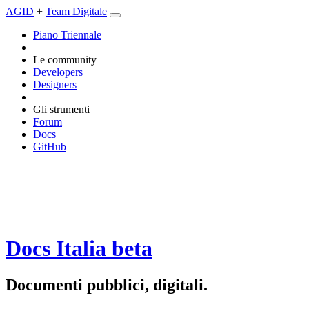
AGID
+
Team Digitale
Piano Triennale
Le community
Developers
Designers
Gli strumenti
Forum
Docs
GitHub
Docs Italia
beta
Documenti pubblici, digitali.