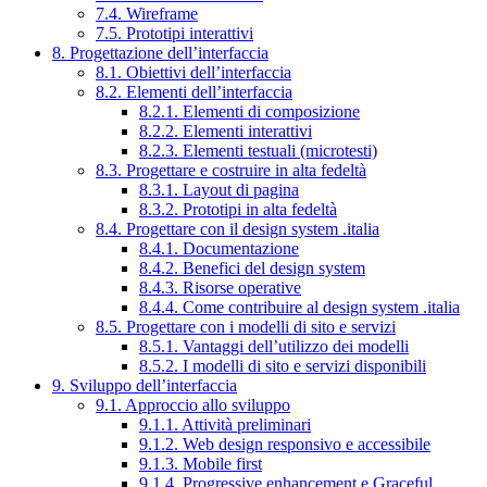
7.4. Wireframe
7.5. Prototipi interattivi
8. Progettazione dell’interfaccia
8.1. Obiettivi dell’interfaccia
8.2. Elementi dell’interfaccia
8.2.1. Elementi di composizione
8.2.2. Elementi interattivi
8.2.3. Elementi testuali (microtesti)
8.3. Progettare e costruire in alta fedeltà
8.3.1. Layout di pagina
8.3.2. Prototipi in alta fedeltà
8.4. Progettare con il design system .italia
8.4.1. Documentazione
8.4.2. Benefici del design system
8.4.3. Risorse operative
8.4.4. Come contribuire al design system .italia
8.5. Progettare con i modelli di sito e servizi
8.5.1. Vantaggi dell’utilizzo dei modelli
8.5.2. I modelli di sito e servizi disponibili
9. Sviluppo dell’interfaccia
9.1. Approccio allo sviluppo
9.1.1. Attività preliminari
9.1.2. Web design responsivo e accessibile
9.1.3. Mobile first
9.1.4. Progressive enhancement e Graceful