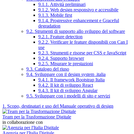
9.1.1. Attività preliminari
9.1.2. Web design responsivo e accessibile
9.1.3. Mobile first
9.1.4. Progressive enhancement e Graceful
degradation
9.2. Strumenti di supporto allo sviluppo del software
9.2.1. Feature detection
9.2.2. Verificare le feature disponibili con Can I
use
9.2.3. Strumenti e risorse per CSS e JavaScript
9.2.4. Supporto browser
9.2.5. Misurare le prestazioni
9.3. Catalogo del riuso
9.4. Sviluppare con il design system .italia
9.4.1. Il framework Bootstrap Italia
9.4.2. Il kit di sviluppo React
9.4.3. Il kit di sviluppo Angular
9.5. Sviluppare con i modelli di sito e servizi
1. Scopo, destinatari e uso del Manuale operativo di design
Team per la Trasformazione Digitale
in collaborazione con
Agenzia per l'Italia Digitale