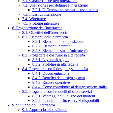
7.1. Caratteristiche dell’interazione
7.2. User stories per definire l’interazione
7.2.1. Differenza tra scenari e user stories
7.3. Flussi di interazione
7.4. Wireframe
7.5. Prototipi interattivi
8. Progettazione dell’interfaccia
8.1. Obiettivi dell’interfaccia
8.2. Elementi dell’interfaccia
8.2.1. Elementi di composizione
8.2.2. Elementi interattivi
8.2.3. Elementi testuali (microtesti)
8.3. Progettare e costruire in alta fedeltà
8.3.1. Layout di pagina
8.3.2. Prototipi in alta fedeltà
8.4. Progettare con il design system .italia
8.4.1. Documentazione
8.4.2. Benefici del design system
8.4.3. Risorse operative
8.4.4. Come contribuire al design system .italia
8.5. Progettare con i modelli di sito e servizi
8.5.1. Vantaggi dell’utilizzo dei modelli
8.5.2. I modelli di sito e servizi disponibili
9. Sviluppo dell’interfaccia
9.1. Approccio allo sviluppo