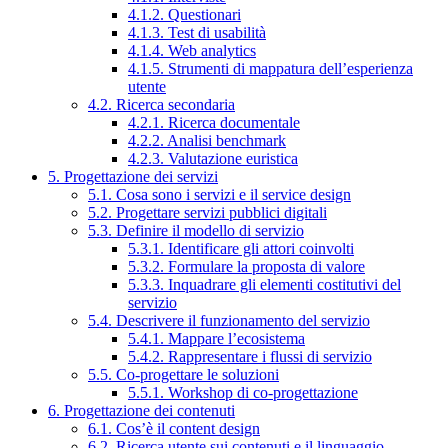
4.1.2. Questionari
4.1.3. Test di usabilità
4.1.4. Web analytics
4.1.5. Strumenti di mappatura dell’esperienza
utente
4.2. Ricerca secondaria
4.2.1. Ricerca documentale
4.2.2. Analisi benchmark
4.2.3. Valutazione euristica
5. Progettazione dei servizi
5.1. Cosa sono i servizi e il service design
5.2. Progettare servizi pubblici digitali
5.3. Definire il modello di servizio
5.3.1. Identificare gli attori coinvolti
5.3.2. Formulare la proposta di valore
5.3.3. Inquadrare gli elementi costitutivi del
servizio
5.4. Descrivere il funzionamento del servizio
5.4.1. Mappare l’ecosistema
5.4.2. Rappresentare i flussi di servizio
5.5. Co-progettare le soluzioni
5.5.1. Workshop di co-progettazione
6. Progettazione dei contenuti
6.1. Cos’è il content design
6.2. Ricerca utente sui contenuti e il linguaggio