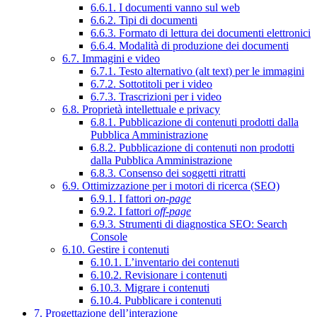
6.6.1. I documenti vanno sul web
6.6.2. Tipi di documenti
6.6.3. Formato di lettura dei documenti elettronici
6.6.4. Modalità di produzione dei documenti
6.7. Immagini e video
6.7.1. Testo alternativo (alt text) per le immagini
6.7.2. Sottotitoli per i video
6.7.3. Trascrizioni per i video
6.8. Proprietà intellettuale e privacy
6.8.1. Pubblicazione di contenuti prodotti dalla
Pubblica Amministrazione
6.8.2. Pubblicazione di contenuti non prodotti
dalla Pubblica Amministrazione
6.8.3. Consenso dei soggetti ritratti
6.9. Ottimizzazione per i motori di ricerca (SEO)
6.9.1. I fattori
on-page
6.9.2. I fattori
off-page
6.9.3. Strumenti di diagnostica SEO: Search
Console
6.10. Gestire i contenuti
6.10.1. L’inventario dei contenuti
6.10.2. Revisionare i contenuti
6.10.3. Migrare i contenuti
6.10.4. Pubblicare i contenuti
7. Progettazione dell’interazione