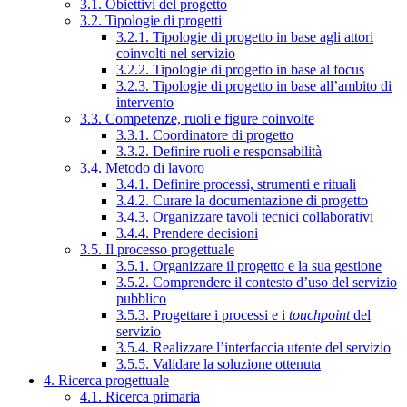
3.1. Obiettivi del progetto
3.2. Tipologie di progetti
3.2.1. Tipologie di progetto in base agli attori
coinvolti nel servizio
3.2.2. Tipologie di progetto in base al focus
3.2.3. Tipologie di progetto in base all’ambito di
intervento
3.3. Competenze, ruoli e figure coinvolte
3.3.1. Coordinatore di progetto
3.3.2. Definire ruoli e responsabilità
3.4. Metodo di lavoro
3.4.1. Definire processi, strumenti e rituali
3.4.2. Curare la documentazione di progetto
3.4.3. Organizzare tavoli tecnici collaborativi
3.4.4. Prendere decisioni
3.5. Il processo progettuale
3.5.1. Organizzare il progetto e la sua gestione
3.5.2. Comprendere il contesto d’uso del servizio
pubblico
3.5.3. Progettare i processi e i
touchpoint
del
servizio
3.5.4. Realizzare l’interfaccia utente del servizio
3.5.5. Validare la soluzione ottenuta
4. Ricerca progettuale
4.1. Ricerca primaria