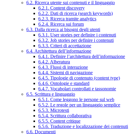
6.2. Ricerca utente sui contenuti e il linguaggio
6.2.1. Content discovery
6.2.2. Dati di ricerca (search keywords)
6.2.3. Ricerca tramite analytics
6.2.4. Ricerca sui forum
6.3. Dalla ricerca ai bisogni degli utenti
6.3.1. User stories per definire i contenuti
6.3.2. Job stories per definire i contenuti
6.3.3. Criteri di accettazione
6.4. Architettura dell’informazione
6.4.1. Definire l’architettura dell’informazione
6.4.2. Alberatura
6.4.3. Flussi di interazione
6.4.4. Sistemi di navigazione
6.4.5. Tipologie di contenuto (content type)
6.4.6. Ontologie e standard
6.4.7. Vocabolari controllati e tassonomie
6.5. Scrittura e linguaggio
6.5.1. Come leggono le persone sul web
6.5.2. Le regole per un linguaggio semplice
6.5.3. Microtesti
6.5.4. Scrittura collaborativa
6.5.5. Content critique
6.5.6. Traduzione e localizzazione dei contenuti
6.6. Documenti