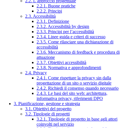
2.2. L’approccio progettuale
2.2.1. Buone pratiche
2.2.2. Principi
2.3. Accessibilità
2.3.1. Definizione
2.3.2. Accessibilità by design
2.3.3. Principi per l’accessibilità
2.3.4. Linee guida e criteri di successo
2.3.5. Come rilasciare una dichiarazione di
accessibilità
2.3.6. Meccanismo di feedback e procedura di
attuazione
2.3.7. Obiettivi accessibilità
2.3.8. Normativa e approfondimenti
2.4. Privacy
2.4.1. Come rispettare la privacy sin dalla
progettazione di un sito o servizio digitale
2.4.2. Richiedi il consenso quando necessario
2.4.3. Le basi del sito web: architettura,
informativa privacy, riferimenti DPO
3. Pianificazione, gestione e strategia
3.1. Obiettivi del progetto
3.2. Tipologie di progetti
3.2.1. Tipologie di progetto in base agli attori
coinvolti nel servizio