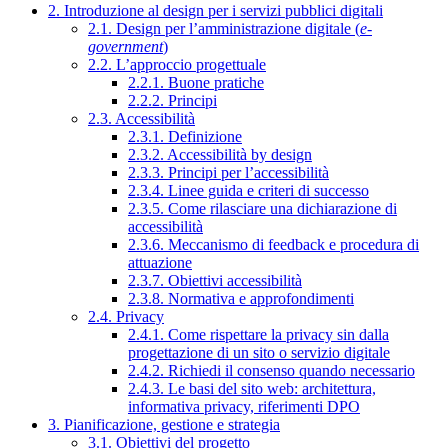
2. Introduzione al design per i servizi pubblici digitali
2.1. Design per l’amministrazione digitale (
e-
government
)
2.2. L’approccio progettuale
2.2.1. Buone pratiche
2.2.2. Principi
2.3. Accessibilità
2.3.1. Definizione
2.3.2. Accessibilità by design
2.3.3. Principi per l’accessibilità
2.3.4. Linee guida e criteri di successo
2.3.5. Come rilasciare una dichiarazione di
accessibilità
2.3.6. Meccanismo di feedback e procedura di
attuazione
2.3.7. Obiettivi accessibilità
2.3.8. Normativa e approfondimenti
2.4. Privacy
2.4.1. Come rispettare la privacy sin dalla
progettazione di un sito o servizio digitale
2.4.2. Richiedi il consenso quando necessario
2.4.3. Le basi del sito web: architettura,
informativa privacy, riferimenti DPO
3. Pianificazione, gestione e strategia
3.1. Obiettivi del progetto