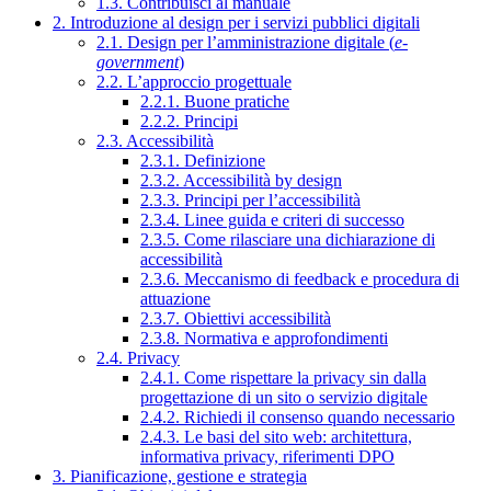
1.3. Contribuisci al manuale
2. Introduzione al design per i servizi pubblici digitali
2.1. Design per l’amministrazione digitale (
e-
government
)
2.2. L’approccio progettuale
2.2.1. Buone pratiche
2.2.2. Principi
2.3. Accessibilità
2.3.1. Definizione
2.3.2. Accessibilità by design
2.3.3. Principi per l’accessibilità
2.3.4. Linee guida e criteri di successo
2.3.5. Come rilasciare una dichiarazione di
accessibilità
2.3.6. Meccanismo di feedback e procedura di
attuazione
2.3.7. Obiettivi accessibilità
2.3.8. Normativa e approfondimenti
2.4. Privacy
2.4.1. Come rispettare la privacy sin dalla
progettazione di un sito o servizio digitale
2.4.2. Richiedi il consenso quando necessario
2.4.3. Le basi del sito web: architettura,
informativa privacy, riferimenti DPO
3. Pianificazione, gestione e strategia