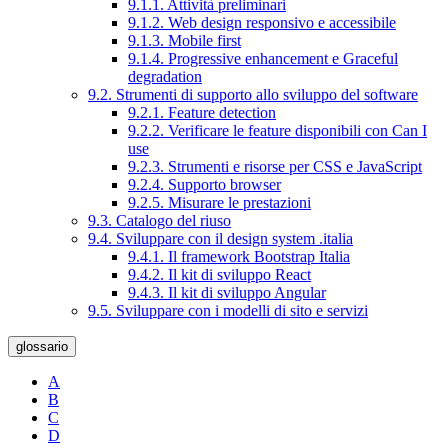
9.1.1. Attività preliminari
9.1.2. Web design responsivo e accessibile
9.1.3. Mobile first
9.1.4. Progressive enhancement e Graceful
degradation
9.2. Strumenti di supporto allo sviluppo del software
9.2.1. Feature detection
9.2.2. Verificare le feature disponibili con Can I
use
9.2.3. Strumenti e risorse per CSS e JavaScript
9.2.4. Supporto browser
9.2.5. Misurare le prestazioni
9.3. Catalogo del riuso
9.4. Sviluppare con il design system .italia
9.4.1. Il framework Bootstrap Italia
9.4.2. Il kit di sviluppo React
9.4.3. Il kit di sviluppo Angular
9.5. Sviluppare con i modelli di sito e servizi
glossario
A
B
C
D