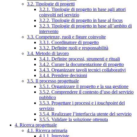
3.2. Tipologie di progetti
3.2.1. Tipologie di progetto in base agli attori
coinvolti nel servizio
3.2.2. Tipologie di progetto in base al focus
3.2.3. Tipologie di progetto in base all’ambito di
intervento
3.3. Competenze, ruoli e figure coinvolte
3.3.1. Coordinatore di progetto
3.3.2. Definire ruoli e responsabilità
3.4. Metodo di lavoro
3.4.1. Definire processi, strumenti e rituali
3.4.2. Curare la documentazione di progetto
3.4.3. Organizzare tavoli tecnici collaborativi
3.4.4. Prendere decisioni
3.5. Il processo progettuale
3.5.1. Organizzare il progetto e la sua gestione
3.5.2. Comprendere il contesto d’uso del servizio
pubblico
3.5.3. Progettare i processi e i
touchpoint
del
servizio
3.5.4. Realizzare l’interfaccia utente del servizio
3.5.5. Validare la soluzione ottenuta
4. Ricerca progettuale
4.1. Ricerca primaria
4.1.1. Interviste