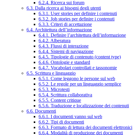
6.2.4. Ricerca sui forum
6.3. Dalla ricerca ai bisogni degli utenti
6.3.1. User stories per definire i contenuti
6.3.2. Job stories per definire i contenuti
6.3.3. Criteri di accettazione
6.4. Architettura dell’informazione
6.4.1. Definire l’architettura dell’informazione
6.4.2. Alberatura
6.4.3. Flussi di interazione
6.4.4. Sistemi di navigazione
6.4.5. Tipologie di contenuto (content type)
6.4.6. Ontologie e standard
6.4.7. Vocabolari controllati e tassonomie
6.5. Scrittura e linguaggio
6.5.1. Come leggono le persone sul web
6.5.2. Le regole per un linguaggio semplice
6.5.3. Microtesti
6.5.4. Scrittura collaborativa
6.5.5. Content critique
6.5.6. Traduzione e localizzazione dei contenuti
6.6. Documenti
6.6.1. I documenti vanno sul web
6.6.2. Tipi di documenti
6.6.3. Formato di lettura dei documenti elettronici
6.6.4. Modalità di produzione dei documenti