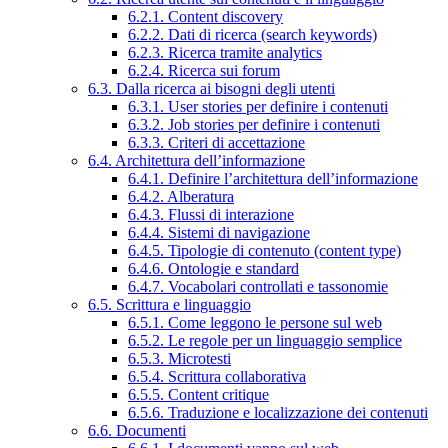
6.2.1. Content discovery
6.2.2. Dati di ricerca (search keywords)
6.2.3. Ricerca tramite analytics
6.2.4. Ricerca sui forum
6.3. Dalla ricerca ai bisogni degli utenti
6.3.1. User stories per definire i contenuti
6.3.2. Job stories per definire i contenuti
6.3.3. Criteri di accettazione
6.4. Architettura dell’informazione
6.4.1. Definire l’architettura dell’informazione
6.4.2. Alberatura
6.4.3. Flussi di interazione
6.4.4. Sistemi di navigazione
6.4.5. Tipologie di contenuto (content type)
6.4.6. Ontologie e standard
6.4.7. Vocabolari controllati e tassonomie
6.5. Scrittura e linguaggio
6.5.1. Come leggono le persone sul web
6.5.2. Le regole per un linguaggio semplice
6.5.3. Microtesti
6.5.4. Scrittura collaborativa
6.5.5. Content critique
6.5.6. Traduzione e localizzazione dei contenuti
6.6. Documenti