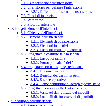
7.1. Caratteristiche dell’interazione
7.2. User stories per definire l’interazione
7.2.1. Differenza tra scenari e user stories
7.3. Flussi di interazione
7.4. Wireframe
7.5. Prototipi interattivi
8. Progettazione dell’interfaccia
8.1. Obiettivi dell’interfaccia
8.2. Elementi dell’interfaccia
8.2.1. Elementi di composizione
8.2.2. Elementi interattivi
8.2.3. Elementi testuali (microtesti)
8.3. Progettare e costruire in alta fedeltà
8.3.1. Layout di pagina
8.3.2. Prototipi in alta fedeltà
8.4. Progettare con il design system .italia
8.4.1. Documentazione
8.4.2. Benefici del design system
8.4.3. Risorse operative
8.4.4. Come contribuire al design system .italia
8.5. Progettare con i modelli di sito e servizi
8.5.1. Vantaggi dell’utilizzo dei modelli
8.5.2. I modelli di sito e servizi disponibili
9. Sviluppo dell’interfaccia
9.1. Approccio allo sviluppo