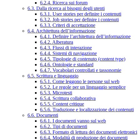
6.2.4. Ricerca sui forum
6.3. Dalla ricerca ai bisogni degli utenti
6.3.1. User stories per definire i contenuti
6.3.2. Job stories per definire i contenuti
6.3.3. Criteri di accettazione
6.4. Architettura dell’informazione
6.4.1. Definire l’architettura dell’informazione
6.4.2. Alberatura
6.4.3. Flussi di interazione
6.4.4. Sistemi di navigazione
6.4.5. Tipologie di contenuto (content type)
6.4.6. Ontologie e standard
6.4.7. Vocabolari controllati e tassonomie
6.5. Scrittura e linguaggio
6.5.1. Come leggono le persone sul web
6.5.2. Le regole per un linguaggio semplice
6.5.3. Microtesti
6.5.4. Scrittura collaborativa
6.5.5. Content critique
6.5.6. Traduzione e localizzazione dei contenuti
6.6. Documenti
6.6.1. I documenti vanno sul web
6.6.2. Tipi di documenti
6.6.3. Formato di lettura dei documenti elettronici
6.6.4. Modalità di produzione dei documenti