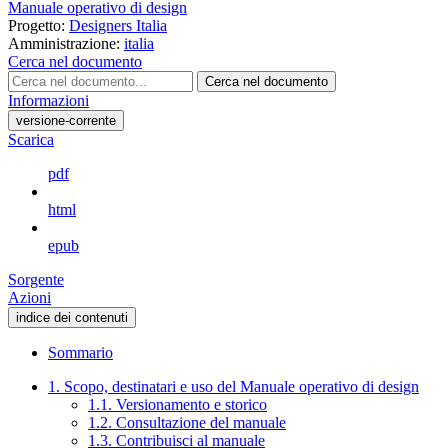
Manuale operativo di design
Progetto:
Designers Italia
Amministrazione:
italia
Cerca nel documento
Cerca nel documento
Informazioni
versione-corrente
Scarica
pdf
html
epub
Sorgente
Azioni
indice dei contenuti
Sommario
1. Scopo, destinatari e uso del Manuale operativo di design
1.1. Versionamento e storico
1.2. Consultazione del manuale
1.3. Contribuisci al manuale