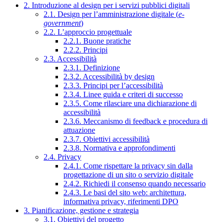
2. Introduzione al design per i servizi pubblici digitali
2.1. Design per l’amministrazione digitale (
e-
government
)
2.2. L’approccio progettuale
2.2.1. Buone pratiche
2.2.2. Principi
2.3. Accessibilità
2.3.1. Definizione
2.3.2. Accessibilità by design
2.3.3. Principi per l’accessibilità
2.3.4. Linee guida e criteri di successo
2.3.5. Come rilasciare una dichiarazione di
accessibilità
2.3.6. Meccanismo di feedback e procedura di
attuazione
2.3.7. Obiettivi accessibilità
2.3.8. Normativa e approfondimenti
2.4. Privacy
2.4.1. Come rispettare la privacy sin dalla
progettazione di un sito o servizio digitale
2.4.2. Richiedi il consenso quando necessario
2.4.3. Le basi del sito web: architettura,
informativa privacy, riferimenti DPO
3. Pianificazione, gestione e strategia
3.1. Obiettivi del progetto