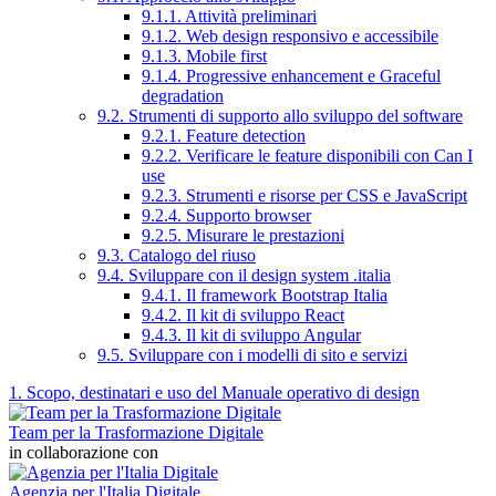
9.1.1. Attività preliminari
9.1.2. Web design responsivo e accessibile
9.1.3. Mobile first
9.1.4. Progressive enhancement e Graceful
degradation
9.2. Strumenti di supporto allo sviluppo del software
9.2.1. Feature detection
9.2.2. Verificare le feature disponibili con Can I
use
9.2.3. Strumenti e risorse per CSS e JavaScript
9.2.4. Supporto browser
9.2.5. Misurare le prestazioni
9.3. Catalogo del riuso
9.4. Sviluppare con il design system .italia
9.4.1. Il framework Bootstrap Italia
9.4.2. Il kit di sviluppo React
9.4.3. Il kit di sviluppo Angular
9.5. Sviluppare con i modelli di sito e servizi
1. Scopo, destinatari e uso del Manuale operativo di design
Team per la Trasformazione Digitale
in collaborazione con
Agenzia per l'Italia Digitale