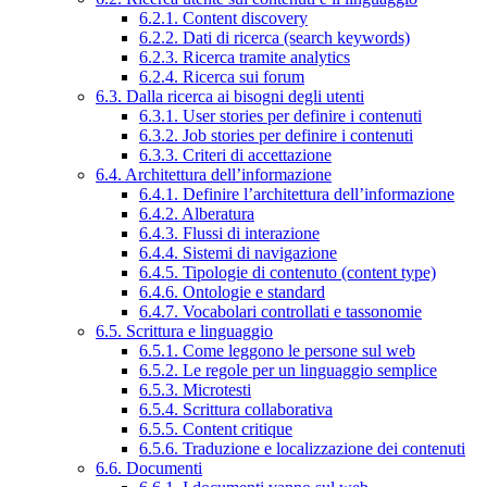
6.2.1. Content discovery
6.2.2. Dati di ricerca (search keywords)
6.2.3. Ricerca tramite analytics
6.2.4. Ricerca sui forum
6.3. Dalla ricerca ai bisogni degli utenti
6.3.1. User stories per definire i contenuti
6.3.2. Job stories per definire i contenuti
6.3.3. Criteri di accettazione
6.4. Architettura dell’informazione
6.4.1. Definire l’architettura dell’informazione
6.4.2. Alberatura
6.4.3. Flussi di interazione
6.4.4. Sistemi di navigazione
6.4.5. Tipologie di contenuto (content type)
6.4.6. Ontologie e standard
6.4.7. Vocabolari controllati e tassonomie
6.5. Scrittura e linguaggio
6.5.1. Come leggono le persone sul web
6.5.2. Le regole per un linguaggio semplice
6.5.3. Microtesti
6.5.4. Scrittura collaborativa
6.5.5. Content critique
6.5.6. Traduzione e localizzazione dei contenuti
6.6. Documenti