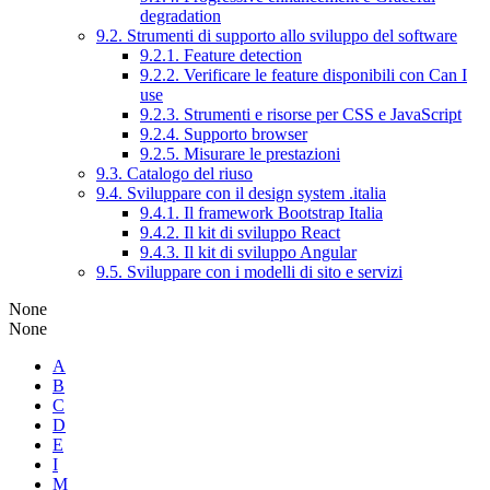
degradation
9.2. Strumenti di supporto allo sviluppo del software
9.2.1. Feature detection
9.2.2. Verificare le feature disponibili con Can I
use
9.2.3. Strumenti e risorse per CSS e JavaScript
9.2.4. Supporto browser
9.2.5. Misurare le prestazioni
9.3. Catalogo del riuso
9.4. Sviluppare con il design system .italia
9.4.1. Il framework Bootstrap Italia
9.4.2. Il kit di sviluppo React
9.4.3. Il kit di sviluppo Angular
9.5. Sviluppare con i modelli di sito e servizi
None
None
A
B
C
D
E
I
M