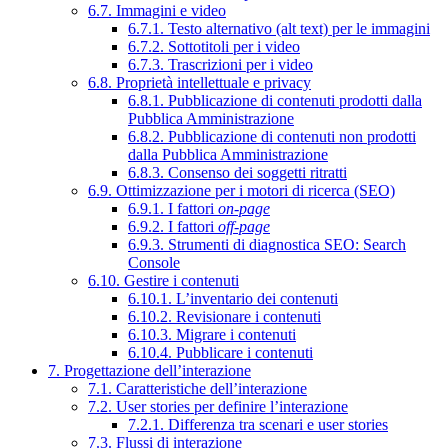
6.7. Immagini e video
6.7.1. Testo alternativo (alt text) per le immagini
6.7.2. Sottotitoli per i video
6.7.3. Trascrizioni per i video
6.8. Proprietà intellettuale e privacy
6.8.1. Pubblicazione di contenuti prodotti dalla
Pubblica Amministrazione
6.8.2. Pubblicazione di contenuti non prodotti
dalla Pubblica Amministrazione
6.8.3. Consenso dei soggetti ritratti
6.9. Ottimizzazione per i motori di ricerca (SEO)
6.9.1. I fattori
on-page
6.9.2. I fattori
off-page
6.9.3. Strumenti di diagnostica SEO: Search
Console
6.10. Gestire i contenuti
6.10.1. L’inventario dei contenuti
6.10.2. Revisionare i contenuti
6.10.3. Migrare i contenuti
6.10.4. Pubblicare i contenuti
7. Progettazione dell’interazione
7.1. Caratteristiche dell’interazione
7.2. User stories per definire l’interazione
7.2.1. Differenza tra scenari e user stories
7.3. Flussi di interazione