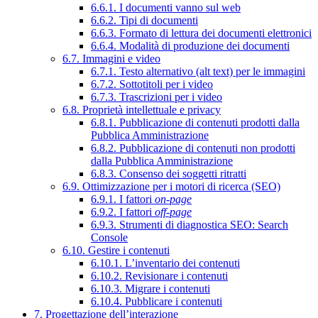
6.6.1. I documenti vanno sul web
6.6.2. Tipi di documenti
6.6.3. Formato di lettura dei documenti elettronici
6.6.4. Modalità di produzione dei documenti
6.7. Immagini e video
6.7.1. Testo alternativo (alt text) per le immagini
6.7.2. Sottotitoli per i video
6.7.3. Trascrizioni per i video
6.8. Proprietà intellettuale e privacy
6.8.1. Pubblicazione di contenuti prodotti dalla
Pubblica Amministrazione
6.8.2. Pubblicazione di contenuti non prodotti
dalla Pubblica Amministrazione
6.8.3. Consenso dei soggetti ritratti
6.9. Ottimizzazione per i motori di ricerca (SEO)
6.9.1. I fattori
on-page
6.9.2. I fattori
off-page
6.9.3. Strumenti di diagnostica SEO: Search
Console
6.10. Gestire i contenuti
6.10.1. L’inventario dei contenuti
6.10.2. Revisionare i contenuti
6.10.3. Migrare i contenuti
6.10.4. Pubblicare i contenuti
7. Progettazione dell’interazione