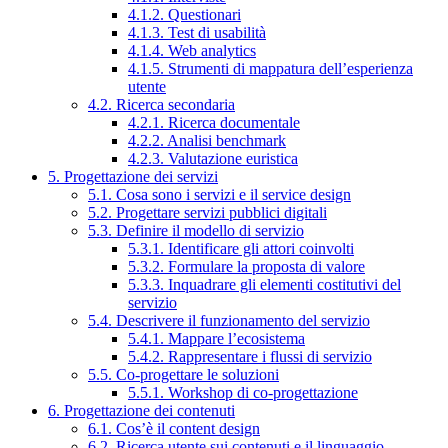
4.1.2. Questionari
4.1.3. Test di usabilità
4.1.4. Web analytics
4.1.5. Strumenti di mappatura dell’esperienza
utente
4.2. Ricerca secondaria
4.2.1. Ricerca documentale
4.2.2. Analisi benchmark
4.2.3. Valutazione euristica
5. Progettazione dei servizi
5.1. Cosa sono i servizi e il service design
5.2. Progettare servizi pubblici digitali
5.3. Definire il modello di servizio
5.3.1. Identificare gli attori coinvolti
5.3.2. Formulare la proposta di valore
5.3.3. Inquadrare gli elementi costitutivi del
servizio
5.4. Descrivere il funzionamento del servizio
5.4.1. Mappare l’ecosistema
5.4.2. Rappresentare i flussi di servizio
5.5. Co-progettare le soluzioni
5.5.1. Workshop di co-progettazione
6. Progettazione dei contenuti
6.1. Cos’è il content design
6.2. Ricerca utente sui contenuti e il linguaggio