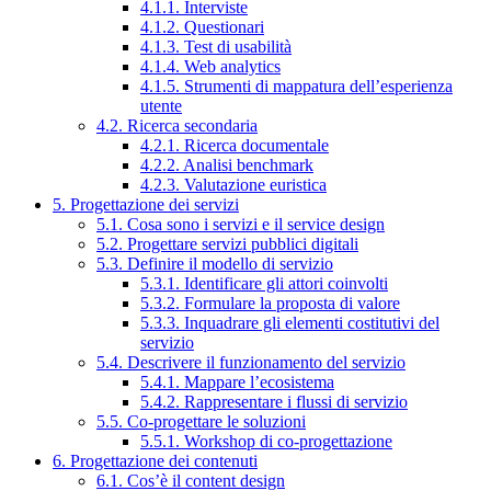
4.1.1. Interviste
4.1.2. Questionari
4.1.3. Test di usabilità
4.1.4. Web analytics
4.1.5. Strumenti di mappatura dell’esperienza
utente
4.2. Ricerca secondaria
4.2.1. Ricerca documentale
4.2.2. Analisi benchmark
4.2.3. Valutazione euristica
5. Progettazione dei servizi
5.1. Cosa sono i servizi e il service design
5.2. Progettare servizi pubblici digitali
5.3. Definire il modello di servizio
5.3.1. Identificare gli attori coinvolti
5.3.2. Formulare la proposta di valore
5.3.3. Inquadrare gli elementi costitutivi del
servizio
5.4. Descrivere il funzionamento del servizio
5.4.1. Mappare l’ecosistema
5.4.2. Rappresentare i flussi di servizio
5.5. Co-progettare le soluzioni
5.5.1. Workshop di co-progettazione
6. Progettazione dei contenuti
6.1. Cos’è il content design