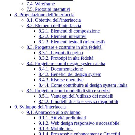
7.4. Wireframe
7.5. Prototipi interattivi
8. Progettazione dell’interfaccia
8.1. Obiettivi dell’interfaccia
8.2. Elementi dell’interfaccia
8.2.1. Elementi di composizione
8.2.2. Elementi interattivi
8.2.3. Elementi testuali (microtesti)
8.3. Progettare e costruire in alta fedeltà
8.3.1. Layout di pagina
8.3.2. Prototipi in alta fedeltà
8.4. Progettare con il design system .italia
8.4.1. Documentazione
8.4.2. Benefici del design system
8.4.3. Risorse operative
8.4.4. Come contribuire al design system .italia
8.5. Progettare con i modelli di sito e servizi
8.5.1. Vantaggi dell’utilizzo dei modelli
8.5.2. I modelli di sito e servizi disponibili
9. Sviluppo dell’interfaccia
9.1. Approccio allo sviluppo
9.1.1. Attività preliminari
9.1.2. Web design responsivo e accessibile
9.1.3. Mobile first
9.1.4. Progressive enhancement e Graceful