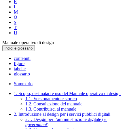
E
I
M
O
S
T
U
Manuale operativo di design
indici e glossario
contenuti
figure
tabelle
glossario
Sommario
1. Scopo, destinatari e uso del Manuale operativo di design
1.1. Versionamento e storico
1.2. Consultazione del manuale
1.3. Contribuisci al manuale
2. Introduzione al design per i servizi pubblici digitali
2.1. Design per l’amministrazione digitale (
e-
government
)