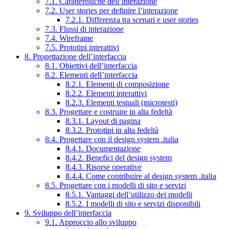
7.1. Caratteristiche dell’interazione
7.2. User stories per definire l’interazione
7.2.1. Differenza tra scenari e user stories
7.3. Flussi di interazione
7.4. Wireframe
7.5. Prototipi interattivi
8. Progettazione dell’interfaccia
8.1. Obiettivi dell’interfaccia
8.2. Elementi dell’interfaccia
8.2.1. Elementi di composizione
8.2.2. Elementi interattivi
8.2.3. Elementi testuali (microtesti)
8.3. Progettare e costruire in alta fedeltà
8.3.1. Layout di pagina
8.3.2. Prototipi in alta fedeltà
8.4. Progettare con il design system .italia
8.4.1. Documentazione
8.4.2. Benefici del design system
8.4.3. Risorse operative
8.4.4. Come contribuire al design system .italia
8.5. Progettare con i modelli di sito e servizi
8.5.1. Vantaggi dell’utilizzo dei modelli
8.5.2. I modelli di sito e servizi disponibili
9. Sviluppo dell’interfaccia
9.1. Approccio allo sviluppo