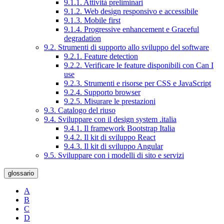
9.1.1. Attività preliminari
9.1.2. Web design responsivo e accessibile
9.1.3. Mobile first
9.1.4. Progressive enhancement e Graceful
degradation
9.2. Strumenti di supporto allo sviluppo del software
9.2.1. Feature detection
9.2.2. Verificare le feature disponibili con Can I
use
9.2.3. Strumenti e risorse per CSS e JavaScript
9.2.4. Supporto browser
9.2.5. Misurare le prestazioni
9.3. Catalogo del riuso
9.4. Sviluppare con il design system .italia
9.4.1. Il framework Bootstrap Italia
9.4.2. Il kit di sviluppo React
9.4.3. Il kit di sviluppo Angular
9.5. Sviluppare con i modelli di sito e servizi
glossario
A
B
C
D