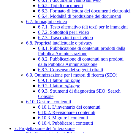
6.6.1. I documenti vanno sul web
6.6.2. Tipi di documenti
6.6.3. Formato di lettura dei documenti elettronici
6.6.4. Modalità di produzione dei documenti
6.7. Immagini e video
6.7.1. Testo alternativo (alt text) per le immagini
6.7.2. Sottotitoli per i video
6.7.3. Trascrizioni per i video
6.8. Proprietà intellettuale e privacy
6.8.1. Pubblicazione di contenuti prodotti dalla
Pubblica Amministrazione
6.8.2. Pubblicazione di contenuti non prodotti
dalla Pubblica Amministrazione
6.8.3. Consenso dei soggetti ritratti
6.9. Ottimizzazione per i motori di ricerca (SEO)
6.9.1. I fattori
on-page
6.9.2. I fattori
off-page
6.9.3. Strumenti di diagnostica SEO: Search
Console
6.10. Gestire i contenuti
6.10.1. L’inventario dei contenuti
6.10.2. Revisionare i contenuti
6.10.3. Migrare i contenuti
6.10.4. Pubblicare i contenuti
7. Progettazione dell’interazione