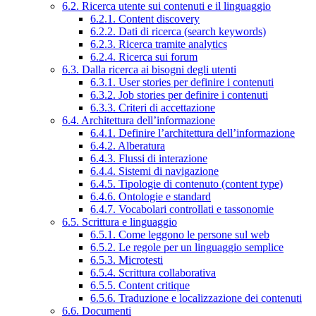
6.2. Ricerca utente sui contenuti e il linguaggio
6.2.1. Content discovery
6.2.2. Dati di ricerca (search keywords)
6.2.3. Ricerca tramite analytics
6.2.4. Ricerca sui forum
6.3. Dalla ricerca ai bisogni degli utenti
6.3.1. User stories per definire i contenuti
6.3.2. Job stories per definire i contenuti
6.3.3. Criteri di accettazione
6.4. Architettura dell’informazione
6.4.1. Definire l’architettura dell’informazione
6.4.2. Alberatura
6.4.3. Flussi di interazione
6.4.4. Sistemi di navigazione
6.4.5. Tipologie di contenuto (content type)
6.4.6. Ontologie e standard
6.4.7. Vocabolari controllati e tassonomie
6.5. Scrittura e linguaggio
6.5.1. Come leggono le persone sul web
6.5.2. Le regole per un linguaggio semplice
6.5.3. Microtesti
6.5.4. Scrittura collaborativa
6.5.5. Content critique
6.5.6. Traduzione e localizzazione dei contenuti
6.6. Documenti