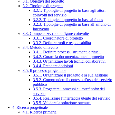
3.1. Obiettivi del progetto
3.2. Tipologie di progetti
3.2.1. Tipologie di progetto in base agli attori
coinvolti nel servizio
3.2.2. Tipologie di progetto in base al focus
3.2.3. Tipologie di progetto in base all’ambito di
intervento
3.3. Competenze, ruoli e figure coinvolte
3.3.1. Coordinatore di progetto
3.3.2. Definire ruoli e responsabilità
3.4. Metodo di lavoro
3.4.1. Definire processi, strumenti e rituali
3.4.2. Curare la documentazione di progetto
3.4.3. Organizzare tavoli tecnici collaborativi
3.4.4. Prendere decisioni
3.5. Il processo progettuale
3.5.1. Organizzare il progetto e la sua gestione
3.5.2. Comprendere il contesto d’uso del servizio
pubblico
3.5.3. Progettare i processi e i
touchpoint
del
servizio
3.5.4. Realizzare l’interfaccia utente del servizio
3.5.5. Validare la soluzione ottenuta
4. Ricerca progettuale
4.1. Ricerca primaria