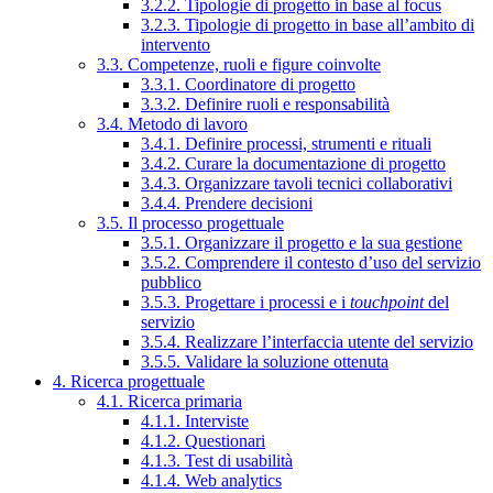
3.2.2. Tipologie di progetto in base al focus
3.2.3. Tipologie di progetto in base all’ambito di
intervento
3.3. Competenze, ruoli e figure coinvolte
3.3.1. Coordinatore di progetto
3.3.2. Definire ruoli e responsabilità
3.4. Metodo di lavoro
3.4.1. Definire processi, strumenti e rituali
3.4.2. Curare la documentazione di progetto
3.4.3. Organizzare tavoli tecnici collaborativi
3.4.4. Prendere decisioni
3.5. Il processo progettuale
3.5.1. Organizzare il progetto e la sua gestione
3.5.2. Comprendere il contesto d’uso del servizio
pubblico
3.5.3. Progettare i processi e i
touchpoint
del
servizio
3.5.4. Realizzare l’interfaccia utente del servizio
3.5.5. Validare la soluzione ottenuta
4. Ricerca progettuale
4.1. Ricerca primaria
4.1.1. Interviste
4.1.2. Questionari
4.1.3. Test di usabilità
4.1.4. Web analytics