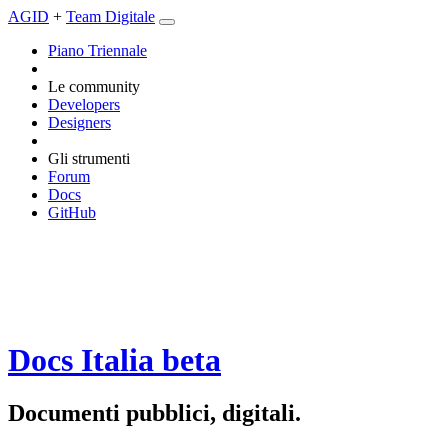
AGID
+
Team Digitale
Piano Triennale
Le community
Developers
Designers
Gli strumenti
Forum
Docs
GitHub
Docs Italia
beta
Documenti pubblici, digitali.