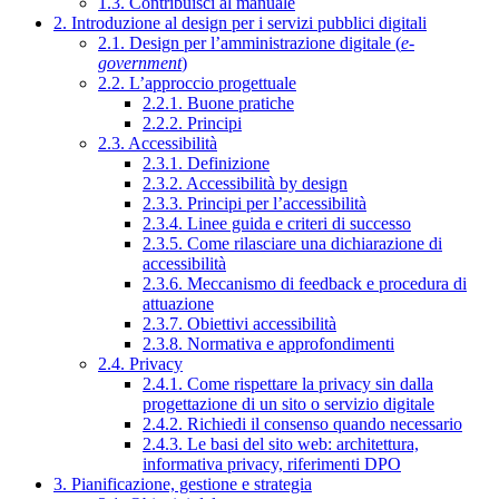
1.3. Contribuisci al manuale
2. Introduzione al design per i servizi pubblici digitali
2.1. Design per l’amministrazione digitale (
e-
government
)
2.2. L’approccio progettuale
2.2.1. Buone pratiche
2.2.2. Principi
2.3. Accessibilità
2.3.1. Definizione
2.3.2. Accessibilità by design
2.3.3. Principi per l’accessibilità
2.3.4. Linee guida e criteri di successo
2.3.5. Come rilasciare una dichiarazione di
accessibilità
2.3.6. Meccanismo di feedback e procedura di
attuazione
2.3.7. Obiettivi accessibilità
2.3.8. Normativa e approfondimenti
2.4. Privacy
2.4.1. Come rispettare la privacy sin dalla
progettazione di un sito o servizio digitale
2.4.2. Richiedi il consenso quando necessario
2.4.3. Le basi del sito web: architettura,
informativa privacy, riferimenti DPO
3. Pianificazione, gestione e strategia