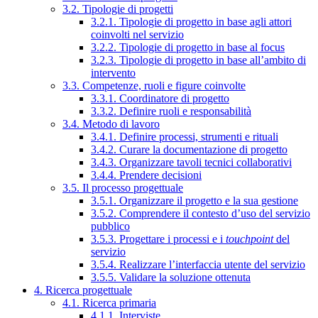
3.2. Tipologie di progetti
3.2.1. Tipologie di progetto in base agli attori
coinvolti nel servizio
3.2.2. Tipologie di progetto in base al focus
3.2.3. Tipologie di progetto in base all’ambito di
intervento
3.3. Competenze, ruoli e figure coinvolte
3.3.1. Coordinatore di progetto
3.3.2. Definire ruoli e responsabilità
3.4. Metodo di lavoro
3.4.1. Definire processi, strumenti e rituali
3.4.2. Curare la documentazione di progetto
3.4.3. Organizzare tavoli tecnici collaborativi
3.4.4. Prendere decisioni
3.5. Il processo progettuale
3.5.1. Organizzare il progetto e la sua gestione
3.5.2. Comprendere il contesto d’uso del servizio
pubblico
3.5.3. Progettare i processi e i
touchpoint
del
servizio
3.5.4. Realizzare l’interfaccia utente del servizio
3.5.5. Validare la soluzione ottenuta
4. Ricerca progettuale
4.1. Ricerca primaria
4.1.1. Interviste