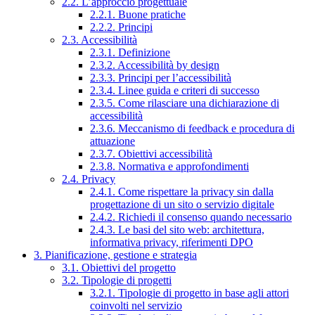
2.2. L’approccio progettuale
2.2.1. Buone pratiche
2.2.2. Principi
2.3. Accessibilità
2.3.1. Definizione
2.3.2. Accessibilità by design
2.3.3. Principi per l’accessibilità
2.3.4. Linee guida e criteri di successo
2.3.5. Come rilasciare una dichiarazione di
accessibilità
2.3.6. Meccanismo di feedback e procedura di
attuazione
2.3.7. Obiettivi accessibilità
2.3.8. Normativa e approfondimenti
2.4. Privacy
2.4.1. Come rispettare la privacy sin dalla
progettazione di un sito o servizio digitale
2.4.2. Richiedi il consenso quando necessario
2.4.3. Le basi del sito web: architettura,
informativa privacy, riferimenti DPO
3. Pianificazione, gestione e strategia
3.1. Obiettivi del progetto
3.2. Tipologie di progetti
3.2.1. Tipologie di progetto in base agli attori
coinvolti nel servizio