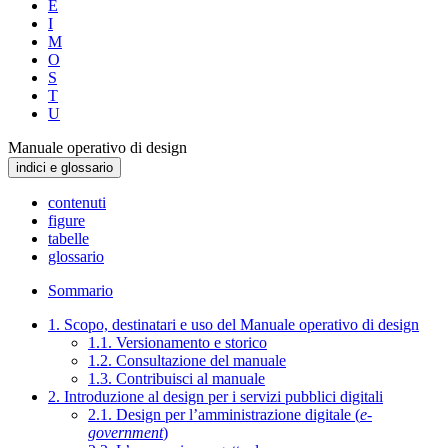
E
I
M
O
S
T
U
Manuale operativo di design
indici e glossario
contenuti
figure
tabelle
glossario
Sommario
1. Scopo, destinatari e uso del Manuale operativo di design
1.1. Versionamento e storico
1.2. Consultazione del manuale
1.3. Contribuisci al manuale
2. Introduzione al design per i servizi pubblici digitali
2.1. Design per l’amministrazione digitale (
e-
government
)