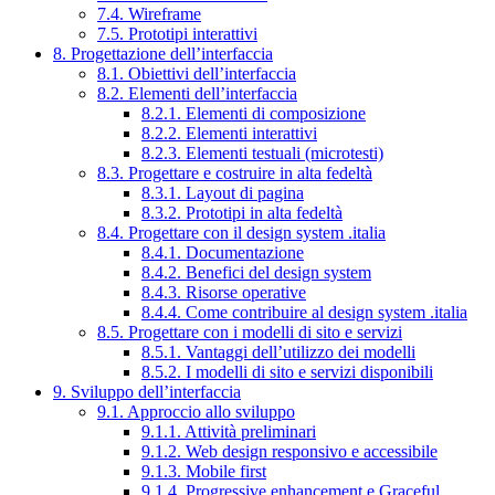
7.4. Wireframe
7.5. Prototipi interattivi
8. Progettazione dell’interfaccia
8.1. Obiettivi dell’interfaccia
8.2. Elementi dell’interfaccia
8.2.1. Elementi di composizione
8.2.2. Elementi interattivi
8.2.3. Elementi testuali (microtesti)
8.3. Progettare e costruire in alta fedeltà
8.3.1. Layout di pagina
8.3.2. Prototipi in alta fedeltà
8.4. Progettare con il design system .italia
8.4.1. Documentazione
8.4.2. Benefici del design system
8.4.3. Risorse operative
8.4.4. Come contribuire al design system .italia
8.5. Progettare con i modelli di sito e servizi
8.5.1. Vantaggi dell’utilizzo dei modelli
8.5.2. I modelli di sito e servizi disponibili
9. Sviluppo dell’interfaccia
9.1. Approccio allo sviluppo
9.1.1. Attività preliminari
9.1.2. Web design responsivo e accessibile
9.1.3. Mobile first
9.1.4. Progressive enhancement e Graceful