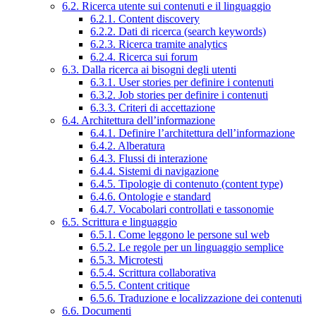
6.2. Ricerca utente sui contenuti e il linguaggio
6.2.1. Content discovery
6.2.2. Dati di ricerca (search keywords)
6.2.3. Ricerca tramite analytics
6.2.4. Ricerca sui forum
6.3. Dalla ricerca ai bisogni degli utenti
6.3.1. User stories per definire i contenuti
6.3.2. Job stories per definire i contenuti
6.3.3. Criteri di accettazione
6.4. Architettura dell’informazione
6.4.1. Definire l’architettura dell’informazione
6.4.2. Alberatura
6.4.3. Flussi di interazione
6.4.4. Sistemi di navigazione
6.4.5. Tipologie di contenuto (content type)
6.4.6. Ontologie e standard
6.4.7. Vocabolari controllati e tassonomie
6.5. Scrittura e linguaggio
6.5.1. Come leggono le persone sul web
6.5.2. Le regole per un linguaggio semplice
6.5.3. Microtesti
6.5.4. Scrittura collaborativa
6.5.5. Content critique
6.5.6. Traduzione e localizzazione dei contenuti
6.6. Documenti