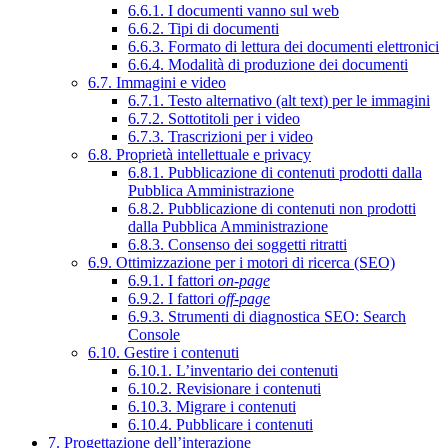
6.6.1. I documenti vanno sul web
6.6.2. Tipi di documenti
6.6.3. Formato di lettura dei documenti elettronici
6.6.4. Modalità di produzione dei documenti
6.7. Immagini e video
6.7.1. Testo alternativo (alt text) per le immagini
6.7.2. Sottotitoli per i video
6.7.3. Trascrizioni per i video
6.8. Proprietà intellettuale e privacy
6.8.1. Pubblicazione di contenuti prodotti dalla
Pubblica Amministrazione
6.8.2. Pubblicazione di contenuti non prodotti
dalla Pubblica Amministrazione
6.8.3. Consenso dei soggetti ritratti
6.9. Ottimizzazione per i motori di ricerca (SEO)
6.9.1. I fattori
on-page
6.9.2. I fattori
off-page
6.9.3. Strumenti di diagnostica SEO: Search
Console
6.10. Gestire i contenuti
6.10.1. L’inventario dei contenuti
6.10.2. Revisionare i contenuti
6.10.3. Migrare i contenuti
6.10.4. Pubblicare i contenuti
7. Progettazione dell’interazione