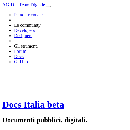
AGID
+
Team Digitale
Piano Triennale
Le community
Developers
Designers
Gli strumenti
Forum
Docs
GitHub
Docs Italia
beta
Documenti pubblici, digitali.