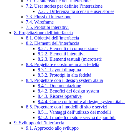
7.1. Caratteristiche dell’interazione
7.2. User stories per definire l’interazione
7.2.1. Differenza tra scenari e user stories
7.3. Flussi di interazione
7.4. Wireframe
7.5. Prototipi interattivi
8. Progettazione dell’interfaccia
8.1. Obiettivi dell’interfaccia
8.2. Elementi dell’interfaccia
8.2.1. Elementi di composizione
8.2.2. Elementi interattivi
8.2.3. Elementi testuali (microtesti)
8.3. Progettare e costruire in alta fedeltà
8.3.1. Layout di pagina
8.3.2. Prototipi in alta fedeltà
8.4. Progettare con il design system .italia
8.4.1. Documentazione
8.4.2. Benefici del design system
8.4.3. Risorse operative
8.4.4. Come contribuire al design system .italia
8.5. Progettare con i modelli di sito e servizi
8.5.1. Vantaggi dell’utilizzo dei modelli
8.5.2. I modelli di sito e servizi disponibili
9. Sviluppo dell’interfaccia
9.1. Approccio allo sviluppo