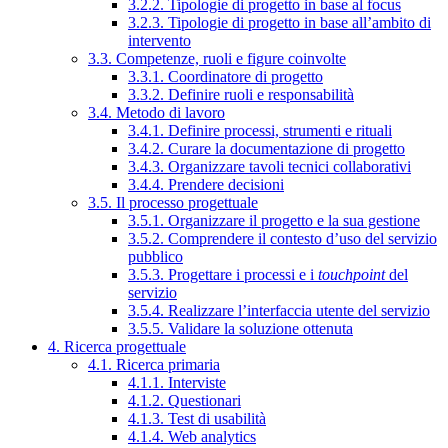
3.2.2. Tipologie di progetto in base al focus
3.2.3. Tipologie di progetto in base all’ambito di
intervento
3.3. Competenze, ruoli e figure coinvolte
3.3.1. Coordinatore di progetto
3.3.2. Definire ruoli e responsabilità
3.4. Metodo di lavoro
3.4.1. Definire processi, strumenti e rituali
3.4.2. Curare la documentazione di progetto
3.4.3. Organizzare tavoli tecnici collaborativi
3.4.4. Prendere decisioni
3.5. Il processo progettuale
3.5.1. Organizzare il progetto e la sua gestione
3.5.2. Comprendere il contesto d’uso del servizio
pubblico
3.5.3. Progettare i processi e i
touchpoint
del
servizio
3.5.4. Realizzare l’interfaccia utente del servizio
3.5.5. Validare la soluzione ottenuta
4. Ricerca progettuale
4.1. Ricerca primaria
4.1.1. Interviste
4.1.2. Questionari
4.1.3. Test di usabilità
4.1.4. Web analytics