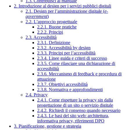
1.3. Contribuisci al manuale
2. Introduzione al design per i servizi pubblici digitali
2.1. Design per l’amministrazione digitale (
e-
government
)
2.2. L’approccio progettuale
2.2.1. Buone pratiche
2.2.2. Principi
2.3. Accessibilità
2.3.1. Definizione
2.3.2. Accessibilità by design
2.3.3. Principi per l’accessibilità
2.3.4. Linee guida e criteri di successo
2.3.5. Come rilasciare una dichiarazione di
accessibilità
2.3.6. Meccanismo di feedback e procedura di
attuazione
2.3.7. Obiettivi accessibilità
2.3.8. Normativa e approfondimenti
2.4. Privacy
2.4.1. Come rispettare la privacy sin dalla
progettazione di un sito o servizio digitale
2.4.2. Richiedi il consenso quando necessario
2.4.3. Le basi del sito web: architettura,
informativa privacy, riferimenti DPO
3. Pianificazione, gestione e strategia