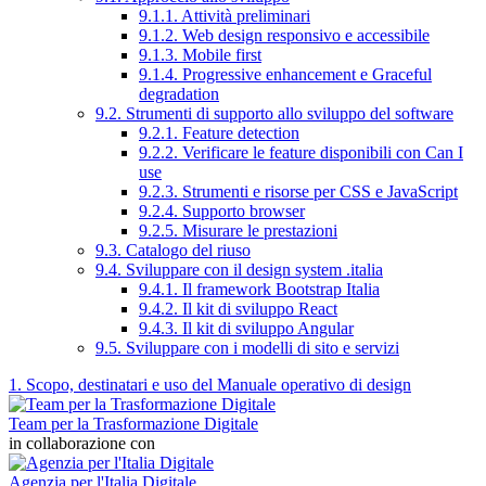
9.1.1. Attività preliminari
9.1.2. Web design responsivo e accessibile
9.1.3. Mobile first
9.1.4. Progressive enhancement e Graceful
degradation
9.2. Strumenti di supporto allo sviluppo del software
9.2.1. Feature detection
9.2.2. Verificare le feature disponibili con Can I
use
9.2.3. Strumenti e risorse per CSS e JavaScript
9.2.4. Supporto browser
9.2.5. Misurare le prestazioni
9.3. Catalogo del riuso
9.4. Sviluppare con il design system .italia
9.4.1. Il framework Bootstrap Italia
9.4.2. Il kit di sviluppo React
9.4.3. Il kit di sviluppo Angular
9.5. Sviluppare con i modelli di sito e servizi
1. Scopo, destinatari e uso del Manuale operativo di design
Team per la Trasformazione Digitale
in collaborazione con
Agenzia per l'Italia Digitale