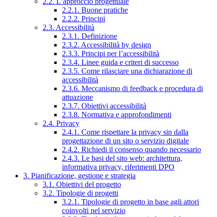
2.2. L’approccio progettuale
2.2.1. Buone pratiche
2.2.2. Principi
2.3. Accessibilità
2.3.1. Definizione
2.3.2. Accessibilità by design
2.3.3. Principi per l’accessibilità
2.3.4. Linee guida e criteri di successo
2.3.5. Come rilasciare una dichiarazione di
accessibilità
2.3.6. Meccanismo di feedback e procedura di
attuazione
2.3.7. Obiettivi accessibilità
2.3.8. Normativa e approfondimenti
2.4. Privacy
2.4.1. Come rispettare la privacy sin dalla
progettazione di un sito o servizio digitale
2.4.2. Richiedi il consenso quando necessario
2.4.3. Le basi del sito web: architettura,
informativa privacy, riferimenti DPO
3. Pianificazione, gestione e strategia
3.1. Obiettivi del progetto
3.2. Tipologie di progetti
3.2.1. Tipologie di progetto in base agli attori
coinvolti nel servizio