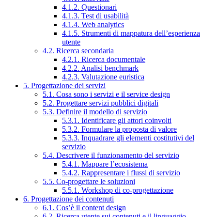
4.1.2. Questionari
4.1.3. Test di usabilità
4.1.4. Web analytics
4.1.5. Strumenti di mappatura dell’esperienza
utente
4.2. Ricerca secondaria
4.2.1. Ricerca documentale
4.2.2. Analisi benchmark
4.2.3. Valutazione euristica
5. Progettazione dei servizi
5.1. Cosa sono i servizi e il service design
5.2. Progettare servizi pubblici digitali
5.3. Definire il modello di servizio
5.3.1. Identificare gli attori coinvolti
5.3.2. Formulare la proposta di valore
5.3.3. Inquadrare gli elementi costitutivi del
servizio
5.4. Descrivere il funzionamento del servizio
5.4.1. Mappare l’ecosistema
5.4.2. Rappresentare i flussi di servizio
5.5. Co-progettare le soluzioni
5.5.1. Workshop di co-progettazione
6. Progettazione dei contenuti
6.1. Cos’è il content design
6.2. Ricerca utente sui contenuti e il linguaggio