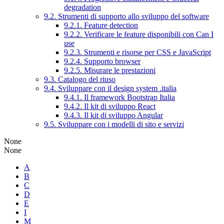
degradation
9.2. Strumenti di supporto allo sviluppo del software
9.2.1. Feature detection
9.2.2. Verificare le feature disponibili con Can I
use
9.2.3. Strumenti e risorse per CSS e JavaScript
9.2.4. Supporto browser
9.2.5. Misurare le prestazioni
9.3. Catalogo del riuso
9.4. Sviluppare con il design system .italia
9.4.1. Il framework Bootstrap Italia
9.4.2. Il kit di sviluppo React
9.4.3. Il kit di sviluppo Angular
9.5. Sviluppare con i modelli di sito e servizi
None
None
A
B
C
D
E
I
M