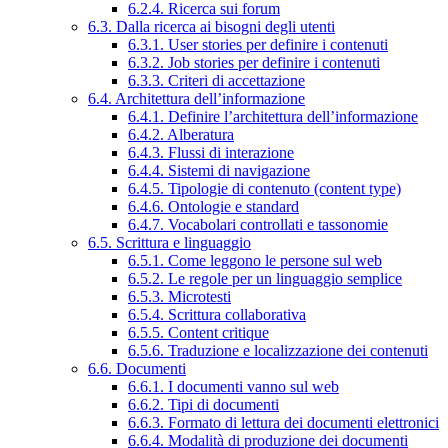
6.2.4. Ricerca sui forum
6.3. Dalla ricerca ai bisogni degli utenti
6.3.1. User stories per definire i contenuti
6.3.2. Job stories per definire i contenuti
6.3.3. Criteri di accettazione
6.4. Architettura dell’informazione
6.4.1. Definire l’architettura dell’informazione
6.4.2. Alberatura
6.4.3. Flussi di interazione
6.4.4. Sistemi di navigazione
6.4.5. Tipologie di contenuto (content type)
6.4.6. Ontologie e standard
6.4.7. Vocabolari controllati e tassonomie
6.5. Scrittura e linguaggio
6.5.1. Come leggono le persone sul web
6.5.2. Le regole per un linguaggio semplice
6.5.3. Microtesti
6.5.4. Scrittura collaborativa
6.5.5. Content critique
6.5.6. Traduzione e localizzazione dei contenuti
6.6. Documenti
6.6.1. I documenti vanno sul web
6.6.2. Tipi di documenti
6.6.3. Formato di lettura dei documenti elettronici
6.6.4. Modalità di produzione dei documenti