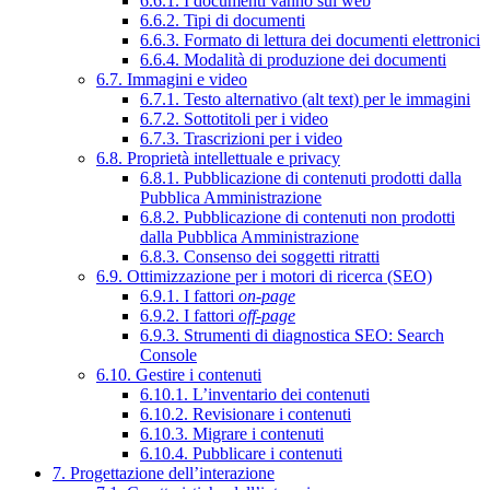
6.6.1. I documenti vanno sul web
6.6.2. Tipi di documenti
6.6.3. Formato di lettura dei documenti elettronici
6.6.4. Modalità di produzione dei documenti
6.7. Immagini e video
6.7.1. Testo alternativo (alt text) per le immagini
6.7.2. Sottotitoli per i video
6.7.3. Trascrizioni per i video
6.8. Proprietà intellettuale e privacy
6.8.1. Pubblicazione di contenuti prodotti dalla
Pubblica Amministrazione
6.8.2. Pubblicazione di contenuti non prodotti
dalla Pubblica Amministrazione
6.8.3. Consenso dei soggetti ritratti
6.9. Ottimizzazione per i motori di ricerca (SEO)
6.9.1. I fattori
on-page
6.9.2. I fattori
off-page
6.9.3. Strumenti di diagnostica SEO: Search
Console
6.10. Gestire i contenuti
6.10.1. L’inventario dei contenuti
6.10.2. Revisionare i contenuti
6.10.3. Migrare i contenuti
6.10.4. Pubblicare i contenuti
7. Progettazione dell’interazione