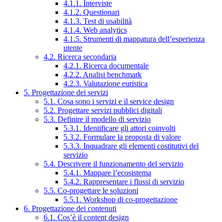
4.1.1. Interviste
4.1.2. Questionari
4.1.3. Test di usabilità
4.1.4. Web analytics
4.1.5. Strumenti di mappatura dell’esperienza
utente
4.2. Ricerca secondaria
4.2.1. Ricerca documentale
4.2.2. Analisi benchmark
4.2.3. Valutazione euristica
5. Progettazione dei servizi
5.1. Cosa sono i servizi e il service design
5.2. Progettare servizi pubblici digitali
5.3. Definire il modello di servizio
5.3.1. Identificare gli attori coinvolti
5.3.2. Formulare la proposta di valore
5.3.3. Inquadrare gli elementi costitutivi del
servizio
5.4. Descrivere il funzionamento del servizio
5.4.1. Mappare l’ecosistema
5.4.2. Rappresentare i flussi di servizio
5.5. Co-progettare le soluzioni
5.5.1. Workshop di co-progettazione
6. Progettazione dei contenuti
6.1. Cos’è il content design