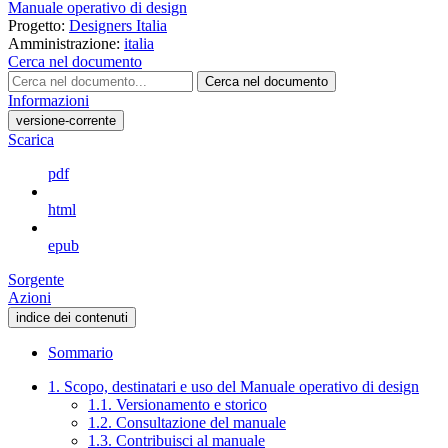
Manuale operativo di design
Progetto:
Designers Italia
Amministrazione:
italia
Cerca nel documento
Cerca nel documento
Informazioni
versione-corrente
Scarica
pdf
html
epub
Sorgente
Azioni
indice dei contenuti
Sommario
1. Scopo, destinatari e uso del Manuale operativo di design
1.1. Versionamento e storico
1.2. Consultazione del manuale
1.3. Contribuisci al manuale