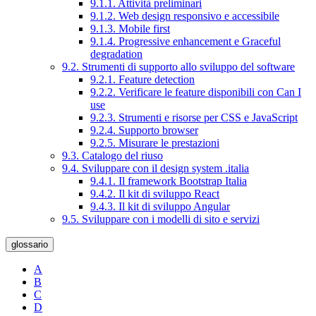
9.1.1. Attività preliminari
9.1.2. Web design responsivo e accessibile
9.1.3. Mobile first
9.1.4. Progressive enhancement e Graceful
degradation
9.2. Strumenti di supporto allo sviluppo del software
9.2.1. Feature detection
9.2.2. Verificare le feature disponibili con Can I
use
9.2.3. Strumenti e risorse per CSS e JavaScript
9.2.4. Supporto browser
9.2.5. Misurare le prestazioni
9.3. Catalogo del riuso
9.4. Sviluppare con il design system .italia
9.4.1. Il framework Bootstrap Italia
9.4.2. Il kit di sviluppo React
9.4.3. Il kit di sviluppo Angular
9.5. Sviluppare con i modelli di sito e servizi
glossario
A
B
C
D