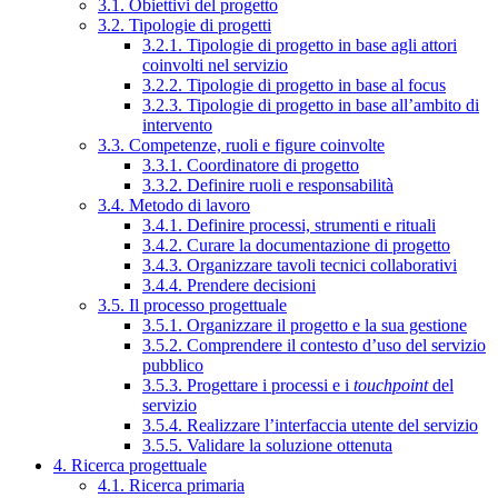
3.1. Obiettivi del progetto
3.2. Tipologie di progetti
3.2.1. Tipologie di progetto in base agli attori
coinvolti nel servizio
3.2.2. Tipologie di progetto in base al focus
3.2.3. Tipologie di progetto in base all’ambito di
intervento
3.3. Competenze, ruoli e figure coinvolte
3.3.1. Coordinatore di progetto
3.3.2. Definire ruoli e responsabilità
3.4. Metodo di lavoro
3.4.1. Definire processi, strumenti e rituali
3.4.2. Curare la documentazione di progetto
3.4.3. Organizzare tavoli tecnici collaborativi
3.4.4. Prendere decisioni
3.5. Il processo progettuale
3.5.1. Organizzare il progetto e la sua gestione
3.5.2. Comprendere il contesto d’uso del servizio
pubblico
3.5.3. Progettare i processi e i
touchpoint
del
servizio
3.5.4. Realizzare l’interfaccia utente del servizio
3.5.5. Validare la soluzione ottenuta
4. Ricerca progettuale
4.1. Ricerca primaria