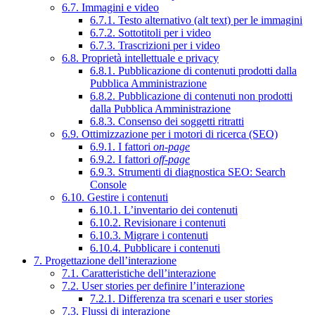
6.7. Immagini e video
6.7.1. Testo alternativo (alt text) per le immagini
6.7.2. Sottotitoli per i video
6.7.3. Trascrizioni per i video
6.8. Proprietà intellettuale e privacy
6.8.1. Pubblicazione di contenuti prodotti dalla
Pubblica Amministrazione
6.8.2. Pubblicazione di contenuti non prodotti
dalla Pubblica Amministrazione
6.8.3. Consenso dei soggetti ritratti
6.9. Ottimizzazione per i motori di ricerca (SEO)
6.9.1. I fattori
on-page
6.9.2. I fattori
off-page
6.9.3. Strumenti di diagnostica SEO: Search
Console
6.10. Gestire i contenuti
6.10.1. L’inventario dei contenuti
6.10.2. Revisionare i contenuti
6.10.3. Migrare i contenuti
6.10.4. Pubblicare i contenuti
7. Progettazione dell’interazione
7.1. Caratteristiche dell’interazione
7.2. User stories per definire l’interazione
7.2.1. Differenza tra scenari e user stories
7.3. Flussi di interazione