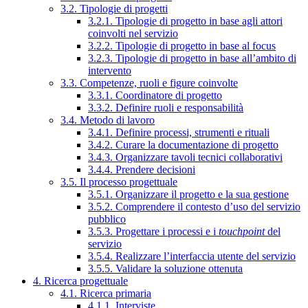
3.2. Tipologie di progetti
3.2.1. Tipologie di progetto in base agli attori
coinvolti nel servizio
3.2.2. Tipologie di progetto in base al focus
3.2.3. Tipologie di progetto in base all’ambito di
intervento
3.3. Competenze, ruoli e figure coinvolte
3.3.1. Coordinatore di progetto
3.3.2. Definire ruoli e responsabilità
3.4. Metodo di lavoro
3.4.1. Definire processi, strumenti e rituali
3.4.2. Curare la documentazione di progetto
3.4.3. Organizzare tavoli tecnici collaborativi
3.4.4. Prendere decisioni
3.5. Il processo progettuale
3.5.1. Organizzare il progetto e la sua gestione
3.5.2. Comprendere il contesto d’uso del servizio
pubblico
3.5.3. Progettare i processi e i
touchpoint
del
servizio
3.5.4. Realizzare l’interfaccia utente del servizio
3.5.5. Validare la soluzione ottenuta
4. Ricerca progettuale
4.1. Ricerca primaria
4.1.1. Interviste