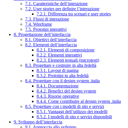
7.1. Caratteristiche dell’interazione
7.2. User stories per definire l’interazione
7.2.1. Differenza tra scenari e user stories
7.3. Flussi di interazione
7.4. Wireframe
7.5. Prototipi interattivi
8. Progettazione dell’interfaccia
8.1. Obiettivi dell’interfaccia
8.2. Elementi dell’interfaccia
8.2.1. Elementi di composizione
8.2.2. Elementi interattivi
8.2.3. Elementi testuali (microtesti)
8.3. Progettare e costruire in alta fedeltà
8.3.1. Layout di pagina
8.3.2. Prototipi in alta fedeltà
8.4. Progettare con il design system .italia
8.4.1. Documentazione
8.4.2. Benefici del design system
8.4.3. Risorse operative
8.4.4. Come contribuire al design system .italia
8.5. Progettare con i modelli di sito e servizi
8.5.1. Vantaggi dell’utilizzo dei modelli
8.5.2. I modelli di sito e servizi disponibili
9. Sviluppo dell’interfaccia
9.1. Approccio allo sviluppo