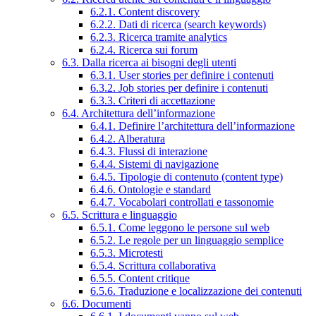
6.2.1. Content discovery
6.2.2. Dati di ricerca (search keywords)
6.2.3. Ricerca tramite analytics
6.2.4. Ricerca sui forum
6.3. Dalla ricerca ai bisogni degli utenti
6.3.1. User stories per definire i contenuti
6.3.2. Job stories per definire i contenuti
6.3.3. Criteri di accettazione
6.4. Architettura dell’informazione
6.4.1. Definire l’architettura dell’informazione
6.4.2. Alberatura
6.4.3. Flussi di interazione
6.4.4. Sistemi di navigazione
6.4.5. Tipologie di contenuto (content type)
6.4.6. Ontologie e standard
6.4.7. Vocabolari controllati e tassonomie
6.5. Scrittura e linguaggio
6.5.1. Come leggono le persone sul web
6.5.2. Le regole per un linguaggio semplice
6.5.3. Microtesti
6.5.4. Scrittura collaborativa
6.5.5. Content critique
6.5.6. Traduzione e localizzazione dei contenuti
6.6. Documenti