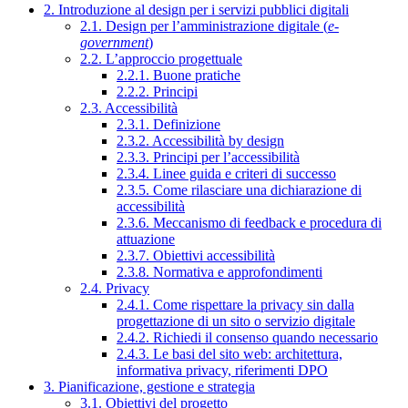
2. Introduzione al design per i servizi pubblici digitali
2.1. Design per l’amministrazione digitale (
e-
government
)
2.2. L’approccio progettuale
2.2.1. Buone pratiche
2.2.2. Principi
2.3. Accessibilità
2.3.1. Definizione
2.3.2. Accessibilità by design
2.3.3. Principi per l’accessibilità
2.3.4. Linee guida e criteri di successo
2.3.5. Come rilasciare una dichiarazione di
accessibilità
2.3.6. Meccanismo di feedback e procedura di
attuazione
2.3.7. Obiettivi accessibilità
2.3.8. Normativa e approfondimenti
2.4. Privacy
2.4.1. Come rispettare la privacy sin dalla
progettazione di un sito o servizio digitale
2.4.2. Richiedi il consenso quando necessario
2.4.3. Le basi del sito web: architettura,
informativa privacy, riferimenti DPO
3. Pianificazione, gestione e strategia
3.1. Obiettivi del progetto