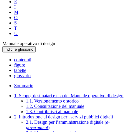
E
I
M
O
S
T
U
Manuale operativo di design
indici e glossario
contenuti
figure
tabelle
glossario
Sommario
1. Scopo, destinatari e uso del Manuale operativo di design
1.1. Versionamento e storico
1.2. Consultazione del manuale
1.3. Contribuisci al manuale
2. Introduzione al design per i servizi pubblici digitali
2.1. Design per l’amministrazione digitale (
e-
government
)