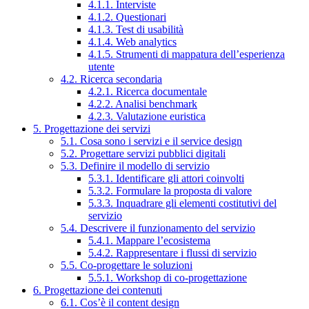
4.1.1. Interviste
4.1.2. Questionari
4.1.3. Test di usabilità
4.1.4. Web analytics
4.1.5. Strumenti di mappatura dell’esperienza
utente
4.2. Ricerca secondaria
4.2.1. Ricerca documentale
4.2.2. Analisi benchmark
4.2.3. Valutazione euristica
5. Progettazione dei servizi
5.1. Cosa sono i servizi e il service design
5.2. Progettare servizi pubblici digitali
5.3. Definire il modello di servizio
5.3.1. Identificare gli attori coinvolti
5.3.2. Formulare la proposta di valore
5.3.3. Inquadrare gli elementi costitutivi del
servizio
5.4. Descrivere il funzionamento del servizio
5.4.1. Mappare l’ecosistema
5.4.2. Rappresentare i flussi di servizio
5.5. Co-progettare le soluzioni
5.5.1. Workshop di co-progettazione
6. Progettazione dei contenuti
6.1. Cos’è il content design