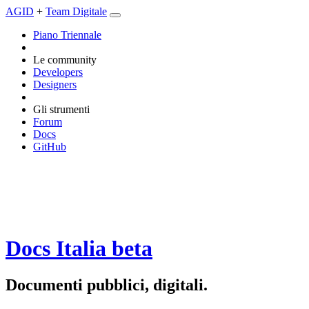
AGID
+
Team Digitale
Piano Triennale
Le community
Developers
Designers
Gli strumenti
Forum
Docs
GitHub
Docs Italia
beta
Documenti pubblici, digitali.