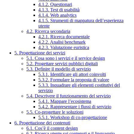
4.1.2. Questionari
4.1.3. Test di usabilità
4.1.4. Web analytics
4.1.5. Strumenti di mappatura dell’esperienza
utente
4.2. Ricerca secondaria
4.2.1. Ricerca documentale
4.2.2. Analisi benchmark
4.2.3. Valutazione euristica
5. Progettazione dei servizi
5.1. Cosa sono i servizi e il service design
5.2. Progettare servizi pubblici digitali
5.3. Definire il modello di servizio
5.3.1. Identificare gli attori coinvolti
5.3.2. Formulare la proposta di valore
5.3.3. Inquadrare gli elementi costitutivi del
servizio
5.4. Descrivere il funzionamento del servizio
5.4.1. Mappare l’ecosistema
5.4.2. Rappresentare i flussi di servizio
5.5. Co-progettare le soluzioni
5.5.1. Workshop di co-progettazione
6. Progettazione dei contenuti
6.1. Cos’è il content design
6.2. Ricerca utente sui contenuti e il linguaggio