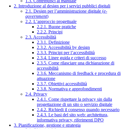
1.3. Contribuisci al manuale
2. Introduzione al design per i servizi pubblici digitali
2.1. Design per l’amministrazione digitale (
e-
government
)
2.2. L’approccio progettuale
2.2.1. Buone pratiche
2.2.2. Principi
2.3. Accessibilità
2.3.1. Definizione
2.3.2. Accessibilità by design
2.3.3. Principi per l’accessibilità
2.3.4. Linee guida e criteri di successo
2.3.5. Come rilasciare una dichiarazione di
accessibilità
2.3.6. Meccanismo di feedback e procedura di
attuazione
2.3.7. Obiettivi accessibilità
2.3.8. Normativa e approfondimenti
2.4. Privacy
2.4.1. Come rispettare la privacy sin dalla
progettazione di un sito o servizio digitale
2.4.2. Richiedi il consenso quando necessario
2.4.3. Le basi del sito web: architettura,
informativa privacy, riferimenti DPO
3. Pianificazione, gestione e strategia