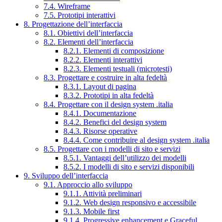
7.4. Wireframe
7.5. Prototipi interattivi
8. Progettazione dell’interfaccia
8.1. Obiettivi dell’interfaccia
8.2. Elementi dell’interfaccia
8.2.1. Elementi di composizione
8.2.2. Elementi interattivi
8.2.3. Elementi testuali (microtesti)
8.3. Progettare e costruire in alta fedeltà
8.3.1. Layout di pagina
8.3.2. Prototipi in alta fedeltà
8.4. Progettare con il design system .italia
8.4.1. Documentazione
8.4.2. Benefici del design system
8.4.3. Risorse operative
8.4.4. Come contribuire al design system .italia
8.5. Progettare con i modelli di sito e servizi
8.5.1. Vantaggi dell’utilizzo dei modelli
8.5.2. I modelli di sito e servizi disponibili
9. Sviluppo dell’interfaccia
9.1. Approccio allo sviluppo
9.1.1. Attività preliminari
9.1.2. Web design responsivo e accessibile
9.1.3. Mobile first
9.1.4. Progressive enhancement e Graceful