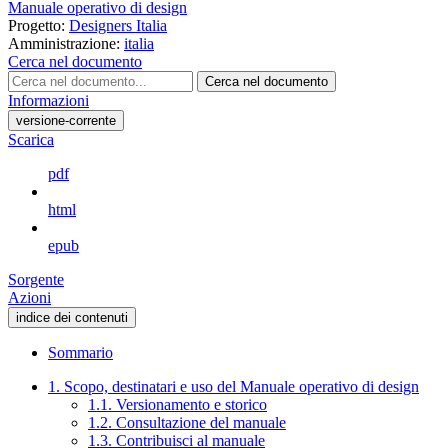
Manuale operativo di design
Progetto:
Designers Italia
Amministrazione:
italia
Cerca nel documento
Cerca nel documento
Informazioni
versione-corrente
Scarica
pdf
html
epub
Sorgente
Azioni
indice dei contenuti
Sommario
1. Scopo, destinatari e uso del Manuale operativo di design
1.1. Versionamento e storico
1.2. Consultazione del manuale
1.3. Contribuisci al manuale