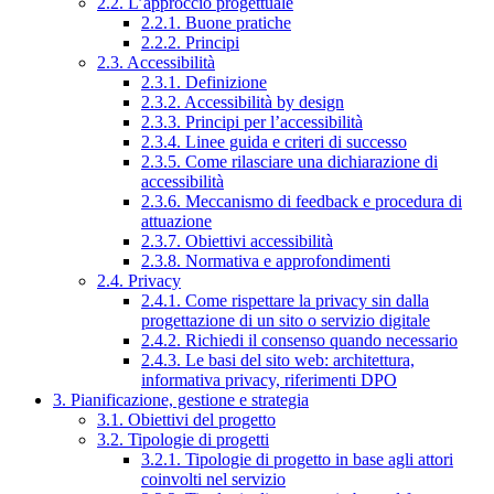
2.2. L’approccio progettuale
2.2.1. Buone pratiche
2.2.2. Principi
2.3. Accessibilità
2.3.1. Definizione
2.3.2. Accessibilità by design
2.3.3. Principi per l’accessibilità
2.3.4. Linee guida e criteri di successo
2.3.5. Come rilasciare una dichiarazione di
accessibilità
2.3.6. Meccanismo di feedback e procedura di
attuazione
2.3.7. Obiettivi accessibilità
2.3.8. Normativa e approfondimenti
2.4. Privacy
2.4.1. Come rispettare la privacy sin dalla
progettazione di un sito o servizio digitale
2.4.2. Richiedi il consenso quando necessario
2.4.3. Le basi del sito web: architettura,
informativa privacy, riferimenti DPO
3. Pianificazione, gestione e strategia
3.1. Obiettivi del progetto
3.2. Tipologie di progetti
3.2.1. Tipologie di progetto in base agli attori
coinvolti nel servizio