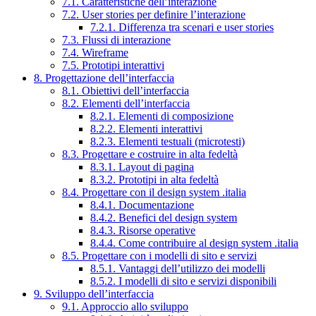
7.1. Caratteristiche dell’interazione
7.2. User stories per definire l’interazione
7.2.1. Differenza tra scenari e user stories
7.3. Flussi di interazione
7.4. Wireframe
7.5. Prototipi interattivi
8. Progettazione dell’interfaccia
8.1. Obiettivi dell’interfaccia
8.2. Elementi dell’interfaccia
8.2.1. Elementi di composizione
8.2.2. Elementi interattivi
8.2.3. Elementi testuali (microtesti)
8.3. Progettare e costruire in alta fedeltà
8.3.1. Layout di pagina
8.3.2. Prototipi in alta fedeltà
8.4. Progettare con il design system .italia
8.4.1. Documentazione
8.4.2. Benefici del design system
8.4.3. Risorse operative
8.4.4. Come contribuire al design system .italia
8.5. Progettare con i modelli di sito e servizi
8.5.1. Vantaggi dell’utilizzo dei modelli
8.5.2. I modelli di sito e servizi disponibili
9. Sviluppo dell’interfaccia
9.1. Approccio allo sviluppo