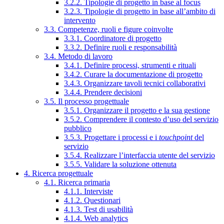
3.2.2. Tipologie di progetto in base al focus
3.2.3. Tipologie di progetto in base all’ambito di
intervento
3.3. Competenze, ruoli e figure coinvolte
3.3.1. Coordinatore di progetto
3.3.2. Definire ruoli e responsabilità
3.4. Metodo di lavoro
3.4.1. Definire processi, strumenti e rituali
3.4.2. Curare la documentazione di progetto
3.4.3. Organizzare tavoli tecnici collaborativi
3.4.4. Prendere decisioni
3.5. Il processo progettuale
3.5.1. Organizzare il progetto e la sua gestione
3.5.2. Comprendere il contesto d’uso del servizio
pubblico
3.5.3. Progettare i processi e i
touchpoint
del
servizio
3.5.4. Realizzare l’interfaccia utente del servizio
3.5.5. Validare la soluzione ottenuta
4. Ricerca progettuale
4.1. Ricerca primaria
4.1.1. Interviste
4.1.2. Questionari
4.1.3. Test di usabilità
4.1.4. Web analytics