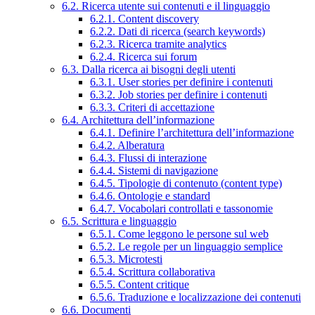
6.2. Ricerca utente sui contenuti e il linguaggio
6.2.1. Content discovery
6.2.2. Dati di ricerca (search keywords)
6.2.3. Ricerca tramite analytics
6.2.4. Ricerca sui forum
6.3. Dalla ricerca ai bisogni degli utenti
6.3.1. User stories per definire i contenuti
6.3.2. Job stories per definire i contenuti
6.3.3. Criteri di accettazione
6.4. Architettura dell’informazione
6.4.1. Definire l’architettura dell’informazione
6.4.2. Alberatura
6.4.3. Flussi di interazione
6.4.4. Sistemi di navigazione
6.4.5. Tipologie di contenuto (content type)
6.4.6. Ontologie e standard
6.4.7. Vocabolari controllati e tassonomie
6.5. Scrittura e linguaggio
6.5.1. Come leggono le persone sul web
6.5.2. Le regole per un linguaggio semplice
6.5.3. Microtesti
6.5.4. Scrittura collaborativa
6.5.5. Content critique
6.5.6. Traduzione e localizzazione dei contenuti
6.6. Documenti