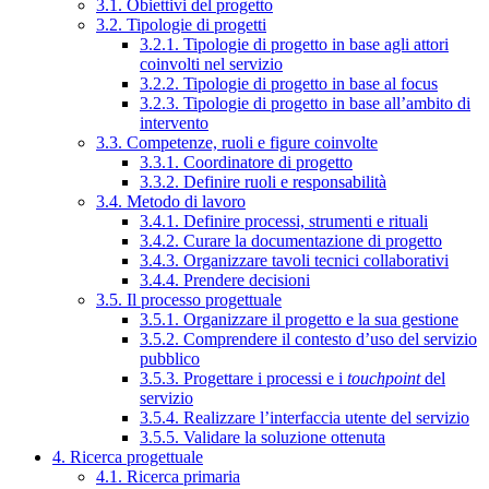
3.1. Obiettivi del progetto
3.2. Tipologie di progetti
3.2.1. Tipologie di progetto in base agli attori
coinvolti nel servizio
3.2.2. Tipologie di progetto in base al focus
3.2.3. Tipologie di progetto in base all’ambito di
intervento
3.3. Competenze, ruoli e figure coinvolte
3.3.1. Coordinatore di progetto
3.3.2. Definire ruoli e responsabilità
3.4. Metodo di lavoro
3.4.1. Definire processi, strumenti e rituali
3.4.2. Curare la documentazione di progetto
3.4.3. Organizzare tavoli tecnici collaborativi
3.4.4. Prendere decisioni
3.5. Il processo progettuale
3.5.1. Organizzare il progetto e la sua gestione
3.5.2. Comprendere il contesto d’uso del servizio
pubblico
3.5.3. Progettare i processi e i
touchpoint
del
servizio
3.5.4. Realizzare l’interfaccia utente del servizio
3.5.5. Validare la soluzione ottenuta
4. Ricerca progettuale
4.1. Ricerca primaria