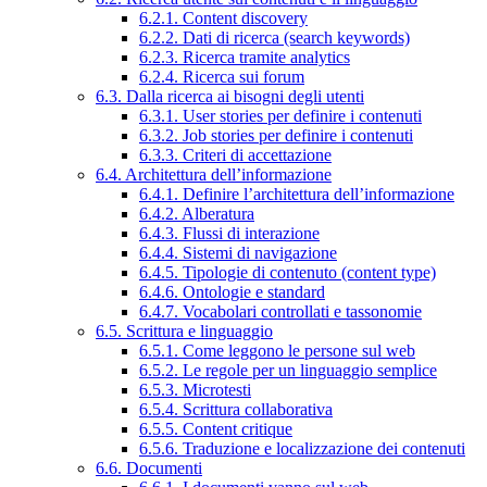
6.2.1. Content discovery
6.2.2. Dati di ricerca (search keywords)
6.2.3. Ricerca tramite analytics
6.2.4. Ricerca sui forum
6.3. Dalla ricerca ai bisogni degli utenti
6.3.1. User stories per definire i contenuti
6.3.2. Job stories per definire i contenuti
6.3.3. Criteri di accettazione
6.4. Architettura dell’informazione
6.4.1. Definire l’architettura dell’informazione
6.4.2. Alberatura
6.4.3. Flussi di interazione
6.4.4. Sistemi di navigazione
6.4.5. Tipologie di contenuto (content type)
6.4.6. Ontologie e standard
6.4.7. Vocabolari controllati e tassonomie
6.5. Scrittura e linguaggio
6.5.1. Come leggono le persone sul web
6.5.2. Le regole per un linguaggio semplice
6.5.3. Microtesti
6.5.4. Scrittura collaborativa
6.5.5. Content critique
6.5.6. Traduzione e localizzazione dei contenuti
6.6. Documenti