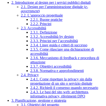
2. Introduzione al design per i servizi pubblici digitali
2.1. Design per l’amministrazione digitale (
e-
government
)
2.2. L’approccio progettuale
2.2.1. Buone pratiche
2.2.2. Principi
2.3. Accessibilità
2.3.1. Definizione
2.3.2. Accessibilità by design
2.3.3. Principi per l’accessibilità
2.3.4. Linee guida e criteri di successo
2.3.5. Come rilasciare una dichiarazione di
accessibilità
2.3.6. Meccanismo di feedback e procedura di
attuazione
2.3.7. Obiettivi accessibilità
2.3.8. Normativa e approfondimenti
2.4. Privacy
2.4.1. Come rispettare la privacy sin dalla
progettazione di un sito o servizio digitale
2.4.2. Richiedi il consenso quando necessario
2.4.3. Le basi del sito web: architettura,
informativa privacy, riferimenti DPO
3. Pianificazione, gestione e strategia
3.1. Obiettivi del progetto