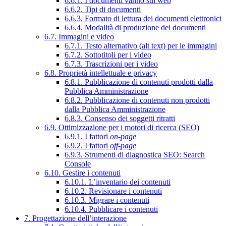
6.6.1. I documenti vanno sul web
6.6.2. Tipi di documenti
6.6.3. Formato di lettura dei documenti elettronici
6.6.4. Modalità di produzione dei documenti
6.7. Immagini e video
6.7.1. Testo alternativo (alt text) per le immagini
6.7.2. Sottotitoli per i video
6.7.3. Trascrizioni per i video
6.8. Proprietà intellettuale e privacy
6.8.1. Pubblicazione di contenuti prodotti dalla
Pubblica Amministrazione
6.8.2. Pubblicazione di contenuti non prodotti
dalla Pubblica Amministrazione
6.8.3. Consenso dei soggetti ritratti
6.9. Ottimizzazione per i motori di ricerca (SEO)
6.9.1. I fattori
on-page
6.9.2. I fattori
off-page
6.9.3. Strumenti di diagnostica SEO: Search
Console
6.10. Gestire i contenuti
6.10.1. L’inventario dei contenuti
6.10.2. Revisionare i contenuti
6.10.3. Migrare i contenuti
6.10.4. Pubblicare i contenuti
7. Progettazione dell’interazione