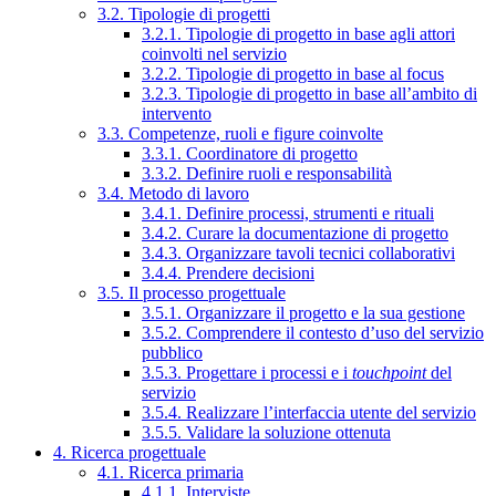
3.2. Tipologie di progetti
3.2.1. Tipologie di progetto in base agli attori
coinvolti nel servizio
3.2.2. Tipologie di progetto in base al focus
3.2.3. Tipologie di progetto in base all’ambito di
intervento
3.3. Competenze, ruoli e figure coinvolte
3.3.1. Coordinatore di progetto
3.3.2. Definire ruoli e responsabilità
3.4. Metodo di lavoro
3.4.1. Definire processi, strumenti e rituali
3.4.2. Curare la documentazione di progetto
3.4.3. Organizzare tavoli tecnici collaborativi
3.4.4. Prendere decisioni
3.5. Il processo progettuale
3.5.1. Organizzare il progetto e la sua gestione
3.5.2. Comprendere il contesto d’uso del servizio
pubblico
3.5.3. Progettare i processi e i
touchpoint
del
servizio
3.5.4. Realizzare l’interfaccia utente del servizio
3.5.5. Validare la soluzione ottenuta
4. Ricerca progettuale
4.1. Ricerca primaria
4.1.1. Interviste