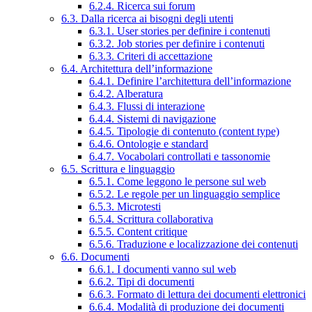
6.2.4. Ricerca sui forum
6.3. Dalla ricerca ai bisogni degli utenti
6.3.1. User stories per definire i contenuti
6.3.2. Job stories per definire i contenuti
6.3.3. Criteri di accettazione
6.4. Architettura dell’informazione
6.4.1. Definire l’architettura dell’informazione
6.4.2. Alberatura
6.4.3. Flussi di interazione
6.4.4. Sistemi di navigazione
6.4.5. Tipologie di contenuto (content type)
6.4.6. Ontologie e standard
6.4.7. Vocabolari controllati e tassonomie
6.5. Scrittura e linguaggio
6.5.1. Come leggono le persone sul web
6.5.2. Le regole per un linguaggio semplice
6.5.3. Microtesti
6.5.4. Scrittura collaborativa
6.5.5. Content critique
6.5.6. Traduzione e localizzazione dei contenuti
6.6. Documenti
6.6.1. I documenti vanno sul web
6.6.2. Tipi di documenti
6.6.3. Formato di lettura dei documenti elettronici
6.6.4. Modalità di produzione dei documenti