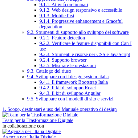
9.1.1. Attività preliminari
9.1.2. Web design responsivo e accessibile
9.1.3. Mobile first
9.1.4. Progressive enhancement e Graceful
degradation
9.2. Strumenti di supporto allo sviluppo del software
9.2.1. Feature detection
9.2.2. Verificare le feature disponibili con Can I
use
9.2.3. Strumenti e risorse per CSS e JavaScript
9.2.4. Supporto browser
9.2.5. Misurare le prestazioni
9.3. Catalogo del riuso
9.4. Sviluppare con il design system .italia
9.4.1. Il framework Bootstrap Italia
9.4.2. Il kit di sviluppo React
9.4.3. Il kit di sviluppo Angular
9.5. Sviluppare con i modelli di sito e servizi
1. Scopo, destinatari e uso del Manuale operativo di design
Team per la Trasformazione Digitale
in collaborazione con
Agenzia per l'Italia Digitale