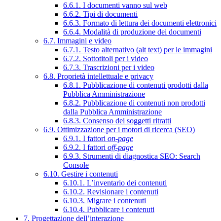
6.6.1. I documenti vanno sul web
6.6.2. Tipi di documenti
6.6.3. Formato di lettura dei documenti elettronici
6.6.4. Modalità di produzione dei documenti
6.7. Immagini e video
6.7.1. Testo alternativo (alt text) per le immagini
6.7.2. Sottotitoli per i video
6.7.3. Trascrizioni per i video
6.8. Proprietà intellettuale e privacy
6.8.1. Pubblicazione di contenuti prodotti dalla
Pubblica Amministrazione
6.8.2. Pubblicazione di contenuti non prodotti
dalla Pubblica Amministrazione
6.8.3. Consenso dei soggetti ritratti
6.9. Ottimizzazione per i motori di ricerca (SEO)
6.9.1. I fattori
on-page
6.9.2. I fattori
off-page
6.9.3. Strumenti di diagnostica SEO: Search
Console
6.10. Gestire i contenuti
6.10.1. L’inventario dei contenuti
6.10.2. Revisionare i contenuti
6.10.3. Migrare i contenuti
6.10.4. Pubblicare i contenuti
7. Progettazione dell’interazione