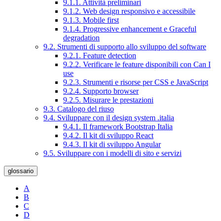
9.1.1. Attività preliminari
9.1.2. Web design responsivo e accessibile
9.1.3. Mobile first
9.1.4. Progressive enhancement e Graceful
degradation
9.2. Strumenti di supporto allo sviluppo del software
9.2.1. Feature detection
9.2.2. Verificare le feature disponibili con Can I
use
9.2.3. Strumenti e risorse per CSS e JavaScript
9.2.4. Supporto browser
9.2.5. Misurare le prestazioni
9.3. Catalogo del riuso
9.4. Sviluppare con il design system .italia
9.4.1. Il framework Bootstrap Italia
9.4.2. Il kit di sviluppo React
9.4.3. Il kit di sviluppo Angular
9.5. Sviluppare con i modelli di sito e servizi
glossario
A
B
C
D