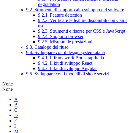
degradation
9.2. Strumenti di supporto allo sviluppo del software
9.2.1. Feature detection
9.2.2. Verificare le feature disponibili con Can I
use
9.2.3. Strumenti e risorse per CSS e JavaScript
9.2.4. Supporto browser
9.2.5. Misurare le prestazioni
9.3. Catalogo del riuso
9.4. Sviluppare con il design system .italia
9.4.1. Il framework Bootstrap Italia
9.4.2. Il kit di sviluppo React
9.4.3. Il kit di sviluppo Angular
9.5. Sviluppare con i modelli di sito e servizi
None
None
A
B
C
D
E
I
M