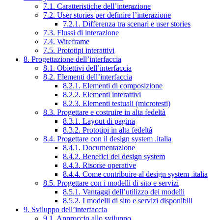
7.1. Caratteristiche dell’interazione
7.2. User stories per definire l’interazione
7.2.1. Differenza tra scenari e user stories
7.3. Flussi di interazione
7.4. Wireframe
7.5. Prototipi interattivi
8. Progettazione dell’interfaccia
8.1. Obiettivi dell’interfaccia
8.2. Elementi dell’interfaccia
8.2.1. Elementi di composizione
8.2.2. Elementi interattivi
8.2.3. Elementi testuali (microtesti)
8.3. Progettare e costruire in alta fedeltà
8.3.1. Layout di pagina
8.3.2. Prototipi in alta fedeltà
8.4. Progettare con il design system .italia
8.4.1. Documentazione
8.4.2. Benefici del design system
8.4.3. Risorse operative
8.4.4. Come contribuire al design system .italia
8.5. Progettare con i modelli di sito e servizi
8.5.1. Vantaggi dell’utilizzo dei modelli
8.5.2. I modelli di sito e servizi disponibili
9. Sviluppo dell’interfaccia
9.1. Approccio allo sviluppo