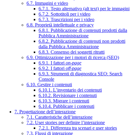
6.7. Immagini e video
6.7.1. Testo alternativo (alt text) per le immagini
6.7.2. Sottotitoli per i video
6.7.3. Trascrizioni per i video
6.8. Proprietà intellettuale e privacy
6.8.1. Pubblicazione di contenuti prodotti dalla
Pubblica Amministrazione
6.8.2. Pubblicazione di contenuti non prodotti
dalla Pubblica Amministrazione
6.8.3. Consenso dei soggetti ritratti
6.9. Ottimizzazione per i motori di ricerca (SEO)
6.9.1. I fattori
on-page
6.9.2. I fattori
off-page
6.9.3. Strumenti di diagnostica SEO: Search
Console
6.10. Gestire i contenuti
6.10.1. L’inventario dei contenuti
6.10.2. Revisionare i contenuti
6.10.3. Migrare i contenuti
6.10.4. Pubblicare i contenuti
7. Progettazione dell’interazione
7.1. Caratteristiche dell’interazione
7.2. User stories per definire l’interazione
7.2.1. Differenza tra scenari e user stories
7.3. Flussi di interazione