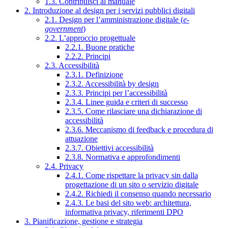
1.3. Contribuisci al manuale
2. Introduzione al design per i servizi pubblici digitali
2.1. Design per l’amministrazione digitale (
e-
government
)
2.2. L’approccio progettuale
2.2.1. Buone pratiche
2.2.2. Principi
2.3. Accessibilità
2.3.1. Definizione
2.3.2. Accessibilità by design
2.3.3. Principi per l’accessibilità
2.3.4. Linee guida e criteri di successo
2.3.5. Come rilasciare una dichiarazione di
accessibilità
2.3.6. Meccanismo di feedback e procedura di
attuazione
2.3.7. Obiettivi accessibilità
2.3.8. Normativa e approfondimenti
2.4. Privacy
2.4.1. Come rispettare la privacy sin dalla
progettazione di un sito o servizio digitale
2.4.2. Richiedi il consenso quando necessario
2.4.3. Le basi del sito web: architettura,
informativa privacy, riferimenti DPO
3. Pianificazione, gestione e strategia