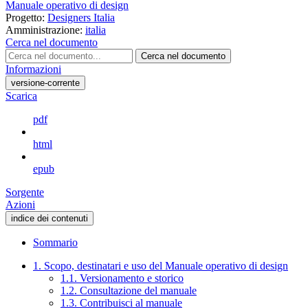
Manuale operativo di design
Progetto:
Designers Italia
Amministrazione:
italia
Cerca nel documento
Cerca nel documento
Informazioni
versione-corrente
Scarica
pdf
html
epub
Sorgente
Azioni
indice dei contenuti
Sommario
1. Scopo, destinatari e uso del Manuale operativo di design
1.1. Versionamento e storico
1.2. Consultazione del manuale
1.3. Contribuisci al manuale