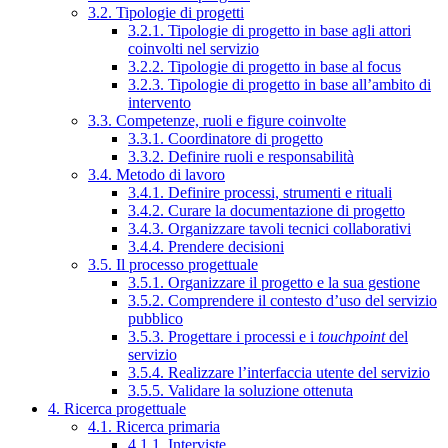
3.2. Tipologie di progetti
3.2.1. Tipologie di progetto in base agli attori
coinvolti nel servizio
3.2.2. Tipologie di progetto in base al focus
3.2.3. Tipologie di progetto in base all’ambito di
intervento
3.3. Competenze, ruoli e figure coinvolte
3.3.1. Coordinatore di progetto
3.3.2. Definire ruoli e responsabilità
3.4. Metodo di lavoro
3.4.1. Definire processi, strumenti e rituali
3.4.2. Curare la documentazione di progetto
3.4.3. Organizzare tavoli tecnici collaborativi
3.4.4. Prendere decisioni
3.5. Il processo progettuale
3.5.1. Organizzare il progetto e la sua gestione
3.5.2. Comprendere il contesto d’uso del servizio
pubblico
3.5.3. Progettare i processi e i
touchpoint
del
servizio
3.5.4. Realizzare l’interfaccia utente del servizio
3.5.5. Validare la soluzione ottenuta
4. Ricerca progettuale
4.1. Ricerca primaria
4.1.1. Interviste