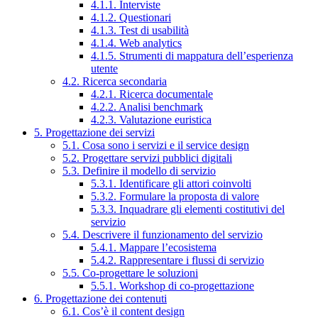
4.1.1. Interviste
4.1.2. Questionari
4.1.3. Test di usabilità
4.1.4. Web analytics
4.1.5. Strumenti di mappatura dell’esperienza
utente
4.2. Ricerca secondaria
4.2.1. Ricerca documentale
4.2.2. Analisi benchmark
4.2.3. Valutazione euristica
5. Progettazione dei servizi
5.1. Cosa sono i servizi e il service design
5.2. Progettare servizi pubblici digitali
5.3. Definire il modello di servizio
5.3.1. Identificare gli attori coinvolti
5.3.2. Formulare la proposta di valore
5.3.3. Inquadrare gli elementi costitutivi del
servizio
5.4. Descrivere il funzionamento del servizio
5.4.1. Mappare l’ecosistema
5.4.2. Rappresentare i flussi di servizio
5.5. Co-progettare le soluzioni
5.5.1. Workshop di co-progettazione
6. Progettazione dei contenuti
6.1. Cos’è il content design