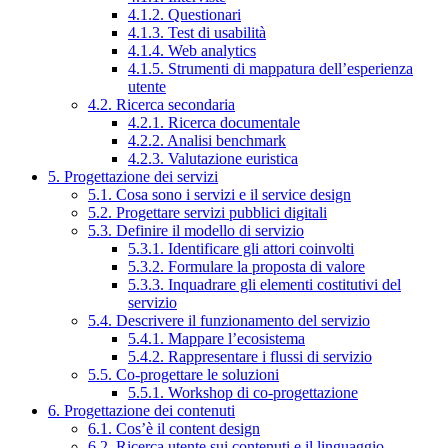
4.1.2. Questionari
4.1.3. Test di usabilità
4.1.4. Web analytics
4.1.5. Strumenti di mappatura dell’esperienza
utente
4.2. Ricerca secondaria
4.2.1. Ricerca documentale
4.2.2. Analisi benchmark
4.2.3. Valutazione euristica
5. Progettazione dei servizi
5.1. Cosa sono i servizi e il service design
5.2. Progettare servizi pubblici digitali
5.3. Definire il modello di servizio
5.3.1. Identificare gli attori coinvolti
5.3.2. Formulare la proposta di valore
5.3.3. Inquadrare gli elementi costitutivi del
servizio
5.4. Descrivere il funzionamento del servizio
5.4.1. Mappare l’ecosistema
5.4.2. Rappresentare i flussi di servizio
5.5. Co-progettare le soluzioni
5.5.1. Workshop di co-progettazione
6. Progettazione dei contenuti
6.1. Cos’è il content design
6.2. Ricerca utente sui contenuti e il linguaggio