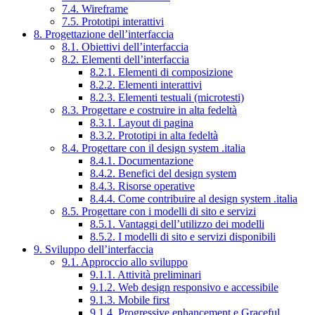
7.4. Wireframe
7.5. Prototipi interattivi
8. Progettazione dell’interfaccia
8.1. Obiettivi dell’interfaccia
8.2. Elementi dell’interfaccia
8.2.1. Elementi di composizione
8.2.2. Elementi interattivi
8.2.3. Elementi testuali (microtesti)
8.3. Progettare e costruire in alta fedeltà
8.3.1. Layout di pagina
8.3.2. Prototipi in alta fedeltà
8.4. Progettare con il design system .italia
8.4.1. Documentazione
8.4.2. Benefici del design system
8.4.3. Risorse operative
8.4.4. Come contribuire al design system .italia
8.5. Progettare con i modelli di sito e servizi
8.5.1. Vantaggi dell’utilizzo dei modelli
8.5.2. I modelli di sito e servizi disponibili
9. Sviluppo dell’interfaccia
9.1. Approccio allo sviluppo
9.1.1. Attività preliminari
9.1.2. Web design responsivo e accessibile
9.1.3. Mobile first
9.1.4. Progressive enhancement e Graceful