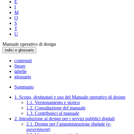
E
I
M
O
S
T
U
Manuale operativo di design
indici e glossario
contenuti
figure
tabelle
glossario
Sommario
1. Scopo, destinatari e uso del Manuale operativo di design
1.1. Versionamento e storico
1.2. Consultazione del manuale
1.3. Contribuisci al manuale
2. Introduzione al design per i servizi pubblici digitali
2.1. Design per l’amministrazione digitale (
e-
government
)