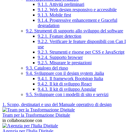
9.1.1. Attività preliminari
9.1.2. Web design responsivo e accessibile
9.1.3. Mobile first
9.1.4. Progressive enhancement e Graceful
degradation
9.2. Strumenti di supporto allo sviluppo del software
9.2.1. Feature detection
9.2.2. Verificare le feature disponibili con Can I
use
9.2.3. Strumenti e risorse per CSS e JavaScript
9.2.4. Supporto browser
9.2.5. Misurare le prestazioni
9.3. Catalogo del riuso
9.4. Sviluppare con il design system .italia
9.4.1. Il framework Bootstrap Italia
9.4.2. Il kit di sviluppo React
9.4.3. Il kit di sviluppo Angular
9.5. Sviluppare con i modelli di sito e servizi
1. Scopo, destinatari e uso del Manuale operativo di design
Team per la Trasformazione Digitale
in collaborazione con
Agenzia per l'Italia Digitale