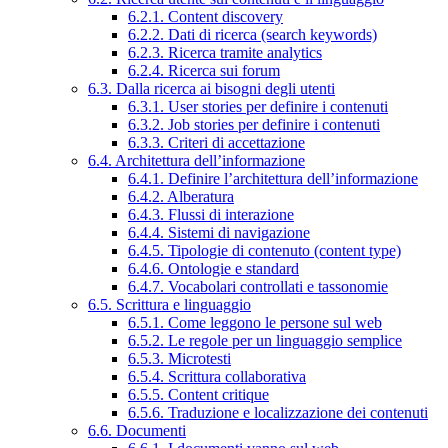
6.2.1. Content discovery
6.2.2. Dati di ricerca (search keywords)
6.2.3. Ricerca tramite analytics
6.2.4. Ricerca sui forum
6.3. Dalla ricerca ai bisogni degli utenti
6.3.1. User stories per definire i contenuti
6.3.2. Job stories per definire i contenuti
6.3.3. Criteri di accettazione
6.4. Architettura dell’informazione
6.4.1. Definire l’architettura dell’informazione
6.4.2. Alberatura
6.4.3. Flussi di interazione
6.4.4. Sistemi di navigazione
6.4.5. Tipologie di contenuto (content type)
6.4.6. Ontologie e standard
6.4.7. Vocabolari controllati e tassonomie
6.5. Scrittura e linguaggio
6.5.1. Come leggono le persone sul web
6.5.2. Le regole per un linguaggio semplice
6.5.3. Microtesti
6.5.4. Scrittura collaborativa
6.5.5. Content critique
6.5.6. Traduzione e localizzazione dei contenuti
6.6. Documenti