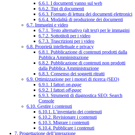
6.6.1. I documenti vanno sul web
6.6.2. Tipi di documenti
6.6.3. Formato di lettura dei documenti elettronici
6.6.4. Modalità di produzione dei documenti
6.7. Immagini e video
6.7.1. Testo alternativo (alt text) per le immagini
6.7.2. Sottotitoli per i video
6.7.3. Trascrizioni per i video
6.8. Proprietà intellettuale e privacy
6.8.1. Pubblicazione di contenuti prodotti dalla
Pubblica Amministrazione
6.8.2. Pubblicazione di contenuti non prodotti
dalla Pubblica Amministrazione
6.8.3. Consenso dei soggetti ritratti
6.9. Ottimizzazione per i motori di ricerca (SEO)
6.9.1. I fattori
on-page
6.9.2. I fattori
off-page
6.9.3. Strumenti di diagnostica SEO: Search
Console
6.10. Gestire i contenuti
6.10.1. L’inventario dei contenuti
6.10.2. Revisionare i contenuti
6.10.3. Migrare i contenuti
6.10.4. Pubblicare i contenuti
7. Progettazione dell’interazione