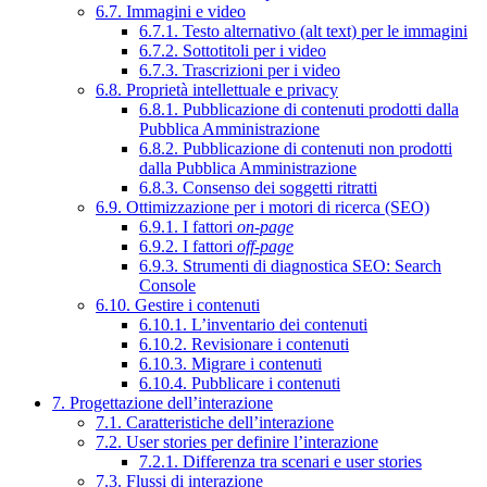
6.7. Immagini e video
6.7.1. Testo alternativo (alt text) per le immagini
6.7.2. Sottotitoli per i video
6.7.3. Trascrizioni per i video
6.8. Proprietà intellettuale e privacy
6.8.1. Pubblicazione di contenuti prodotti dalla
Pubblica Amministrazione
6.8.2. Pubblicazione di contenuti non prodotti
dalla Pubblica Amministrazione
6.8.3. Consenso dei soggetti ritratti
6.9. Ottimizzazione per i motori di ricerca (SEO)
6.9.1. I fattori
on-page
6.9.2. I fattori
off-page
6.9.3. Strumenti di diagnostica SEO: Search
Console
6.10. Gestire i contenuti
6.10.1. L’inventario dei contenuti
6.10.2. Revisionare i contenuti
6.10.3. Migrare i contenuti
6.10.4. Pubblicare i contenuti
7. Progettazione dell’interazione
7.1. Caratteristiche dell’interazione
7.2. User stories per definire l’interazione
7.2.1. Differenza tra scenari e user stories
7.3. Flussi di interazione