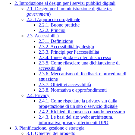
2. Introduzione al design per i servizi pubblici digitali
2.1. Design per l’amministrazione digitale (
e-
government
)
2.2. L’approccio progettuale
2.2.1. Buone pratiche
2.2.2. Principi
2.3. Accessibilità
2.3.1. Definizione
2.3.2. Accessibilità by design
2.3.3. Principi per l’accessibilità
2.3.4. Linee guida e criteri di successo
2.3.5. Come rilasciare una dichiarazione di
accessibilità
2.3.6. Meccanismo di feedback e procedura di
attuazione
2.3.7. Obiettivi accessibilità
2.3.8. Normativa e approfondimenti
2.4. Privacy
2.4.1. Come rispettare la privacy sin dalla
progettazione di un sito o servizio digitale
2.4.2. Richiedi il consenso quando necessario
2.4.3. Le basi del sito web: architettura,
informativa privacy, riferimenti DPO
3. Pianificazione, gestione e strategia
3.1. Obiettivi del progetto