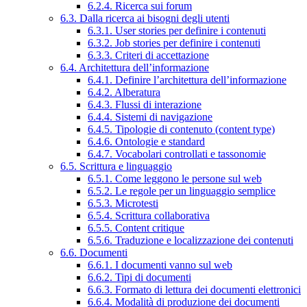
6.2.4. Ricerca sui forum
6.3. Dalla ricerca ai bisogni degli utenti
6.3.1. User stories per definire i contenuti
6.3.2. Job stories per definire i contenuti
6.3.3. Criteri di accettazione
6.4. Architettura dell’informazione
6.4.1. Definire l’architettura dell’informazione
6.4.2. Alberatura
6.4.3. Flussi di interazione
6.4.4. Sistemi di navigazione
6.4.5. Tipologie di contenuto (content type)
6.4.6. Ontologie e standard
6.4.7. Vocabolari controllati e tassonomie
6.5. Scrittura e linguaggio
6.5.1. Come leggono le persone sul web
6.5.2. Le regole per un linguaggio semplice
6.5.3. Microtesti
6.5.4. Scrittura collaborativa
6.5.5. Content critique
6.5.6. Traduzione e localizzazione dei contenuti
6.6. Documenti
6.6.1. I documenti vanno sul web
6.6.2. Tipi di documenti
6.6.3. Formato di lettura dei documenti elettronici
6.6.4. Modalità di produzione dei documenti