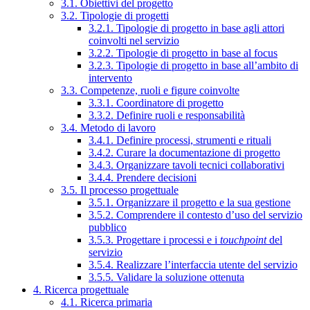
3.1. Obiettivi del progetto
3.2. Tipologie di progetti
3.2.1. Tipologie di progetto in base agli attori
coinvolti nel servizio
3.2.2. Tipologie di progetto in base al focus
3.2.3. Tipologie di progetto in base all’ambito di
intervento
3.3. Competenze, ruoli e figure coinvolte
3.3.1. Coordinatore di progetto
3.3.2. Definire ruoli e responsabilità
3.4. Metodo di lavoro
3.4.1. Definire processi, strumenti e rituali
3.4.2. Curare la documentazione di progetto
3.4.3. Organizzare tavoli tecnici collaborativi
3.4.4. Prendere decisioni
3.5. Il processo progettuale
3.5.1. Organizzare il progetto e la sua gestione
3.5.2. Comprendere il contesto d’uso del servizio
pubblico
3.5.3. Progettare i processi e i
touchpoint
del
servizio
3.5.4. Realizzare l’interfaccia utente del servizio
3.5.5. Validare la soluzione ottenuta
4. Ricerca progettuale
4.1. Ricerca primaria