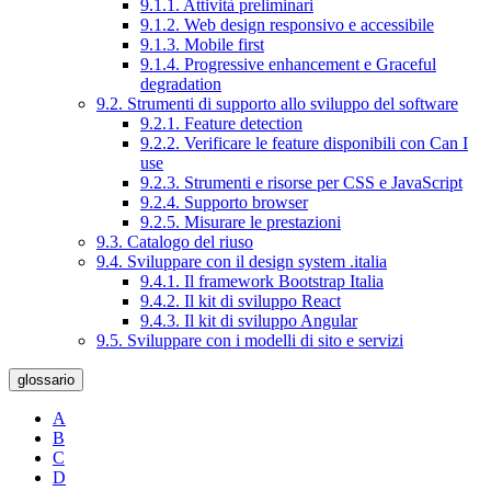
9.1.1. Attività preliminari
9.1.2. Web design responsivo e accessibile
9.1.3. Mobile first
9.1.4. Progressive enhancement e Graceful
degradation
9.2. Strumenti di supporto allo sviluppo del software
9.2.1. Feature detection
9.2.2. Verificare le feature disponibili con Can I
use
9.2.3. Strumenti e risorse per CSS e JavaScript
9.2.4. Supporto browser
9.2.5. Misurare le prestazioni
9.3. Catalogo del riuso
9.4. Sviluppare con il design system .italia
9.4.1. Il framework Bootstrap Italia
9.4.2. Il kit di sviluppo React
9.4.3. Il kit di sviluppo Angular
9.5. Sviluppare con i modelli di sito e servizi
glossario
A
B
C
D