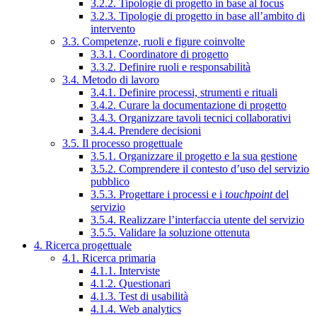
3.2.2. Tipologie di progetto in base al focus
3.2.3. Tipologie di progetto in base all’ambito di
intervento
3.3. Competenze, ruoli e figure coinvolte
3.3.1. Coordinatore di progetto
3.3.2. Definire ruoli e responsabilità
3.4. Metodo di lavoro
3.4.1. Definire processi, strumenti e rituali
3.4.2. Curare la documentazione di progetto
3.4.3. Organizzare tavoli tecnici collaborativi
3.4.4. Prendere decisioni
3.5. Il processo progettuale
3.5.1. Organizzare il progetto e la sua gestione
3.5.2. Comprendere il contesto d’uso del servizio
pubblico
3.5.3. Progettare i processi e i
touchpoint
del
servizio
3.5.4. Realizzare l’interfaccia utente del servizio
3.5.5. Validare la soluzione ottenuta
4. Ricerca progettuale
4.1. Ricerca primaria
4.1.1. Interviste
4.1.2. Questionari
4.1.3. Test di usabilità
4.1.4. Web analytics