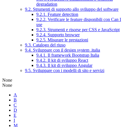
degradation
9.2. Strumenti di supporto allo sviluppo del software
9.2.1. Feature detection
9.2.2. Verificare le feature disponibili con Can I
use
9.2.3. Strumenti e risorse per CSS e JavaScript
9.2.4. Supporto browser
9.2.5. Misurare le prestazioni
9.3. Catalogo del riuso
9.4. Sviluppare con il design system .italia
9.4.1. Il framework Bootstrap Italia
9.4.2. Il kit di sviluppo React
9.4.3. Il kit di sviluppo Angular
9.5. Sviluppare con i modelli di sito e servizi
None
None
A
B
C
D
E
I
M