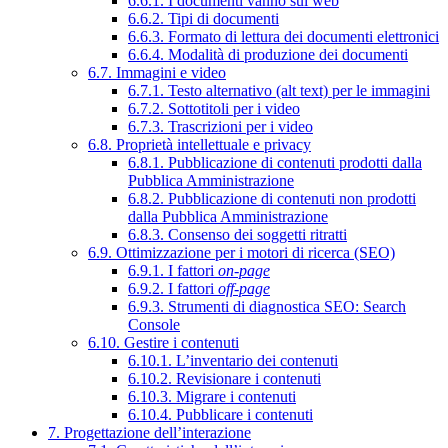
6.6.1. I documenti vanno sul web
6.6.2. Tipi di documenti
6.6.3. Formato di lettura dei documenti elettronici
6.6.4. Modalità di produzione dei documenti
6.7. Immagini e video
6.7.1. Testo alternativo (alt text) per le immagini
6.7.2. Sottotitoli per i video
6.7.3. Trascrizioni per i video
6.8. Proprietà intellettuale e privacy
6.8.1. Pubblicazione di contenuti prodotti dalla
Pubblica Amministrazione
6.8.2. Pubblicazione di contenuti non prodotti
dalla Pubblica Amministrazione
6.8.3. Consenso dei soggetti ritratti
6.9. Ottimizzazione per i motori di ricerca (SEO)
6.9.1. I fattori
on-page
6.9.2. I fattori
off-page
6.9.3. Strumenti di diagnostica SEO: Search
Console
6.10. Gestire i contenuti
6.10.1. L’inventario dei contenuti
6.10.2. Revisionare i contenuti
6.10.3. Migrare i contenuti
6.10.4. Pubblicare i contenuti
7. Progettazione dell’interazione