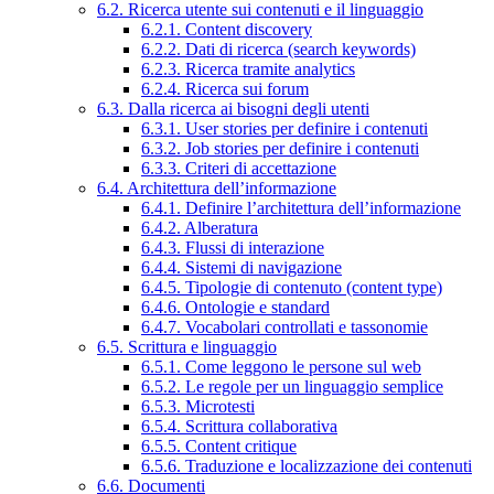
6.2. Ricerca utente sui contenuti e il linguaggio
6.2.1. Content discovery
6.2.2. Dati di ricerca (search keywords)
6.2.3. Ricerca tramite analytics
6.2.4. Ricerca sui forum
6.3. Dalla ricerca ai bisogni degli utenti
6.3.1. User stories per definire i contenuti
6.3.2. Job stories per definire i contenuti
6.3.3. Criteri di accettazione
6.4. Architettura dell’informazione
6.4.1. Definire l’architettura dell’informazione
6.4.2. Alberatura
6.4.3. Flussi di interazione
6.4.4. Sistemi di navigazione
6.4.5. Tipologie di contenuto (content type)
6.4.6. Ontologie e standard
6.4.7. Vocabolari controllati e tassonomie
6.5. Scrittura e linguaggio
6.5.1. Come leggono le persone sul web
6.5.2. Le regole per un linguaggio semplice
6.5.3. Microtesti
6.5.4. Scrittura collaborativa
6.5.5. Content critique
6.5.6. Traduzione e localizzazione dei contenuti
6.6. Documenti