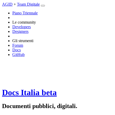
AGID
+
Team Digitale
Piano Triennale
Le community
Developers
Designers
Gli strumenti
Forum
Docs
GitHub
Docs Italia
beta
Documenti pubblici, digitali.