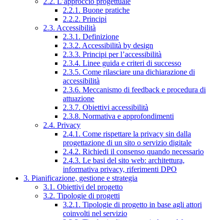
2.2. L’approccio progettuale
2.2.1. Buone pratiche
2.2.2. Principi
2.3. Accessibilità
2.3.1. Definizione
2.3.2. Accessibilità by design
2.3.3. Principi per l’accessibilità
2.3.4. Linee guida e criteri di successo
2.3.5. Come rilasciare una dichiarazione di
accessibilità
2.3.6. Meccanismo di feedback e procedura di
attuazione
2.3.7. Obiettivi accessibilità
2.3.8. Normativa e approfondimenti
2.4. Privacy
2.4.1. Come rispettare la privacy sin dalla
progettazione di un sito o servizio digitale
2.4.2. Richiedi il consenso quando necessario
2.4.3. Le basi del sito web: architettura,
informativa privacy, riferimenti DPO
3. Pianificazione, gestione e strategia
3.1. Obiettivi del progetto
3.2. Tipologie di progetti
3.2.1. Tipologie di progetto in base agli attori
coinvolti nel servizio