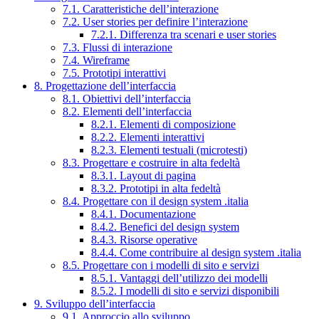
7.1. Caratteristiche dell’interazione
7.2. User stories per definire l’interazione
7.2.1. Differenza tra scenari e user stories
7.3. Flussi di interazione
7.4. Wireframe
7.5. Prototipi interattivi
8. Progettazione dell’interfaccia
8.1. Obiettivi dell’interfaccia
8.2. Elementi dell’interfaccia
8.2.1. Elementi di composizione
8.2.2. Elementi interattivi
8.2.3. Elementi testuali (microtesti)
8.3. Progettare e costruire in alta fedeltà
8.3.1. Layout di pagina
8.3.2. Prototipi in alta fedeltà
8.4. Progettare con il design system .italia
8.4.1. Documentazione
8.4.2. Benefici del design system
8.4.3. Risorse operative
8.4.4. Come contribuire al design system .italia
8.5. Progettare con i modelli di sito e servizi
8.5.1. Vantaggi dell’utilizzo dei modelli
8.5.2. I modelli di sito e servizi disponibili
9. Sviluppo dell’interfaccia
9.1. Approccio allo sviluppo