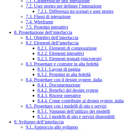
7.1. Caratteristiche dell’interazione
7.2. User stories per definire l’interazione
7.2.1. Differenza tra scenari e user stories
7.3. Flussi di interazione
7.4. Wireframe
7.5. Prototipi interattivi
8. Progettazione dell’interfaccia
8.1. Obiettivi dell’interfaccia
8.2. Elementi dell’interfaccia
8.2.1. Elementi di composizione
8.2.2. Elementi interattivi
8.2.3. Elementi testuali (microtesti)
8.3. Progettare e costruire in alta fedeltà
8.3.1. Layout di pagina
8.3.2. Prototipi in alta fedeltà
8.4. Progettare con il design system .italia
8.4.1. Documentazione
8.4.2. Benefici del design system
8.4.3. Risorse operative
8.4.4. Come contribuire al design system .italia
8.5. Progettare con i modelli di sito e servizi
8.5.1. Vantaggi dell’utilizzo dei modelli
8.5.2. I modelli di sito e servizi disponibili
9. Sviluppo dell’interfaccia
9.1. Approccio allo sviluppo