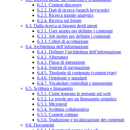
6.2.1. Content discovery
6.2.2. Dati di ricerca (search keywords)
6.2.3. Ricerca tramite analytics
6.2.4. Ricerca sui forum
6.3. Dalla ricerca ai bisogni degli utenti
6.3.1. User stories per definire i contenuti
6.3.2. Job stories per definire i contenuti
6.3.3. Criteri di accettazione
6.4. Architettura dell’informazione
6.4.1. Definire l’architettura dell’informazione
6.4.2. Alberatura
6.4.3. Flussi di interazione
6.4.4. Sistemi di navigazione
6.4.5. Tipologie di contenuto (content type)
6.4.6. Ontologie e standard
6.4.7. Vocabolari controllati e tassonomie
6.5. Scrittura e linguaggio
6.5.1. Come leggono le persone sul web
6.5.2. Le regole per un linguaggio semplice
6.5.3. Microtesti
6.5.4. Scrittura collaborativa
6.5.5. Content critique
6.5.6. Traduzione e localizzazione dei contenuti
6.6. Documenti