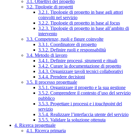
3.1. Obiettivi del progetto
3.2. Tipologie di progetti
3.2.1. Tipologie di progetto in base agli attori
coinvolti nel servizio
3.2.2. Tipologie di progetto in base al focus
3.2.3. Tipologie di progetto in base all’ambito di
intervento
3.3. Competenze, ruoli e figure coinvolte
3.3.1. Coordinatore di progetto
3.3.2. Definire ruoli e responsabilità
3.4. Metodo di lavoro
3.4.1. Definire processi, strumenti e rituali
3.4.2. Curare la documentazione di progetto
3.4.3. Organizzare tavoli tecnici collaborativi
3.4.4. Prendere decisioni
3.5. Il processo progettuale
3.5.1. Organizzare il progetto e la sua gestione
3.5.2. Comprendere il contesto d’uso del servizio
pubblico
3.5.3. Progettare i processi e i
touchpoint
del
servizio
3.5.4. Realizzare l’interfaccia utente del servizio
3.5.5. Validare la soluzione ottenuta
4. Ricerca progettuale
4.1. Ricerca primaria