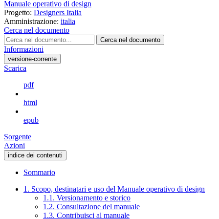
Manuale operativo di design
Progetto:
Designers Italia
Amministrazione:
italia
Cerca nel documento
Cerca nel documento
Informazioni
versione-corrente
Scarica
pdf
html
epub
Sorgente
Azioni
indice dei contenuti
Sommario
1. Scopo, destinatari e uso del Manuale operativo di design
1.1. Versionamento e storico
1.2. Consultazione del manuale
1.3. Contribuisci al manuale