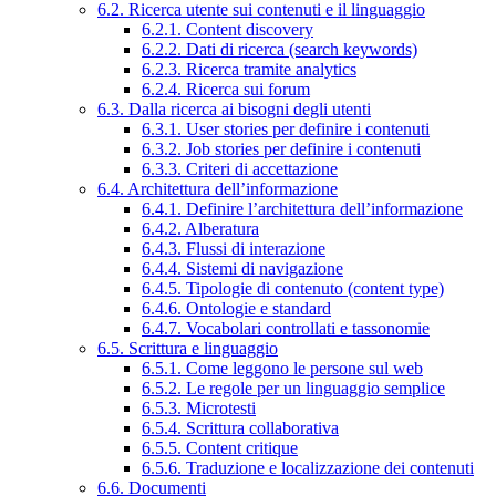
6.2. Ricerca utente sui contenuti e il linguaggio
6.2.1. Content discovery
6.2.2. Dati di ricerca (search keywords)
6.2.3. Ricerca tramite analytics
6.2.4. Ricerca sui forum
6.3. Dalla ricerca ai bisogni degli utenti
6.3.1. User stories per definire i contenuti
6.3.2. Job stories per definire i contenuti
6.3.3. Criteri di accettazione
6.4. Architettura dell’informazione
6.4.1. Definire l’architettura dell’informazione
6.4.2. Alberatura
6.4.3. Flussi di interazione
6.4.4. Sistemi di navigazione
6.4.5. Tipologie di contenuto (content type)
6.4.6. Ontologie e standard
6.4.7. Vocabolari controllati e tassonomie
6.5. Scrittura e linguaggio
6.5.1. Come leggono le persone sul web
6.5.2. Le regole per un linguaggio semplice
6.5.3. Microtesti
6.5.4. Scrittura collaborativa
6.5.5. Content critique
6.5.6. Traduzione e localizzazione dei contenuti
6.6. Documenti