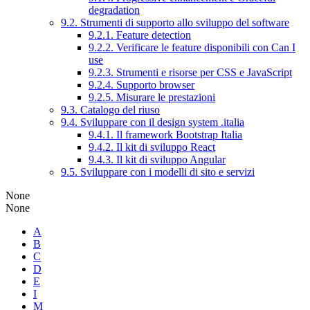
degradation
9.2. Strumenti di supporto allo sviluppo del software
9.2.1. Feature detection
9.2.2. Verificare le feature disponibili con Can I
use
9.2.3. Strumenti e risorse per CSS e JavaScript
9.2.4. Supporto browser
9.2.5. Misurare le prestazioni
9.3. Catalogo del riuso
9.4. Sviluppare con il design system .italia
9.4.1. Il framework Bootstrap Italia
9.4.2. Il kit di sviluppo React
9.4.3. Il kit di sviluppo Angular
9.5. Sviluppare con i modelli di sito e servizi
None
None
A
B
C
D
E
I
M