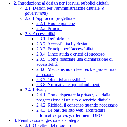
2. Introduzione al design per i servizi pubblici digitali
2.1. Design per l’amministrazione digitale (
e-
government
)
2.2. L’approccio progettuale
2.2.1. Buone pratiche
2.2.2. Principi
2.3. Accessibilità
2.3.1. Definizione
2.3.2. Accessibilità by design
2.3.3. Principi per l’accessibilità
2.3.4. Linee guida e criteri di successo
2.3.5. Come rilasciare una dichiarazione di
accessibilità
2.3.6. Meccanismo di feedback e procedura di
attuazione
2.3.7. Obiettivi accessibilità
2.3.8. Normativa e approfondimenti
2.4. Privacy
2.4.1. Come rispettare la privacy sin dalla
progettazione di un sito o servizio digitale
2.4.2. Richiedi il consenso quando necessario
2.4.3. Le basi del sito web: architettura,
informativa privacy, riferimenti DPO
3. Pianificazione, gestione e strategia
3.1. Obiettivi del progetto