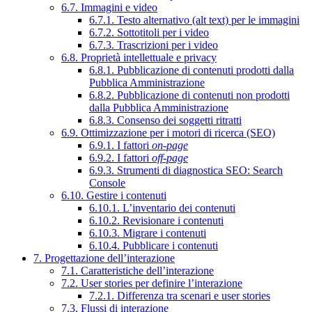
6.7. Immagini e video
6.7.1. Testo alternativo (alt text) per le immagini
6.7.2. Sottotitoli per i video
6.7.3. Trascrizioni per i video
6.8. Proprietà intellettuale e privacy
6.8.1. Pubblicazione di contenuti prodotti dalla
Pubblica Amministrazione
6.8.2. Pubblicazione di contenuti non prodotti
dalla Pubblica Amministrazione
6.8.3. Consenso dei soggetti ritratti
6.9. Ottimizzazione per i motori di ricerca (SEO)
6.9.1. I fattori
on-page
6.9.2. I fattori
off-page
6.9.3. Strumenti di diagnostica SEO: Search
Console
6.10. Gestire i contenuti
6.10.1. L’inventario dei contenuti
6.10.2. Revisionare i contenuti
6.10.3. Migrare i contenuti
6.10.4. Pubblicare i contenuti
7. Progettazione dell’interazione
7.1. Caratteristiche dell’interazione
7.2. User stories per definire l’interazione
7.2.1. Differenza tra scenari e user stories
7.3. Flussi di interazione