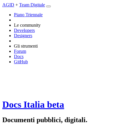
AGID
+
Team Digitale
Piano Triennale
Le community
Developers
Designers
Gli strumenti
Forum
Docs
GitHub
Docs Italia
beta
Documenti pubblici, digitali.