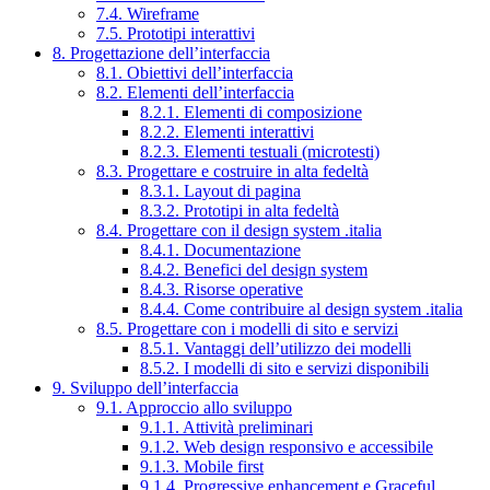
7.4. Wireframe
7.5. Prototipi interattivi
8. Progettazione dell’interfaccia
8.1. Obiettivi dell’interfaccia
8.2. Elementi dell’interfaccia
8.2.1. Elementi di composizione
8.2.2. Elementi interattivi
8.2.3. Elementi testuali (microtesti)
8.3. Progettare e costruire in alta fedeltà
8.3.1. Layout di pagina
8.3.2. Prototipi in alta fedeltà
8.4. Progettare con il design system .italia
8.4.1. Documentazione
8.4.2. Benefici del design system
8.4.3. Risorse operative
8.4.4. Come contribuire al design system .italia
8.5. Progettare con i modelli di sito e servizi
8.5.1. Vantaggi dell’utilizzo dei modelli
8.5.2. I modelli di sito e servizi disponibili
9. Sviluppo dell’interfaccia
9.1. Approccio allo sviluppo
9.1.1. Attività preliminari
9.1.2. Web design responsivo e accessibile
9.1.3. Mobile first
9.1.4. Progressive enhancement e Graceful