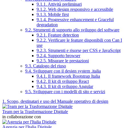
9.1.1. Attività preliminari
9.1.2. Web design responsivo e accessibile
9.1.3. Mobile first
9.1.4. Progressive enhancement e Graceful
degradation
9.2. Strumenti di supporto allo sviluppo del software
9.2.1. Feature detection
9.2.2. Verificare le feature disponibili con Can I
use
9.2.3. Strumenti e risorse per CSS e JavaScript
9.2.4. Supporto browser
9.2.5. Misurare le prestazioni
9.3. Catalogo del riuso
9.4. Sviluppare con il design system .italia
9.4.1. Il framework Bootstrap Italia
9.4.2. Il kit di sviluppo React
9.4.3. Il kit di sviluppo Angular
9.5. Sviluppare con i modelli di sito e servizi
1. Scopo, destinatari e uso del Manuale operativo di design
Team per la Trasformazione Digitale
in collaborazione con
Agenzia per l'Italia Digitale