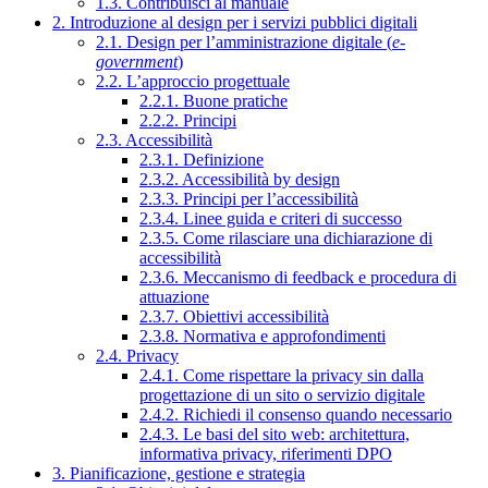
1.3. Contribuisci al manuale
2. Introduzione al design per i servizi pubblici digitali
2.1. Design per l’amministrazione digitale (
e-
government
)
2.2. L’approccio progettuale
2.2.1. Buone pratiche
2.2.2. Principi
2.3. Accessibilità
2.3.1. Definizione
2.3.2. Accessibilità by design
2.3.3. Principi per l’accessibilità
2.3.4. Linee guida e criteri di successo
2.3.5. Come rilasciare una dichiarazione di
accessibilità
2.3.6. Meccanismo di feedback e procedura di
attuazione
2.3.7. Obiettivi accessibilità
2.3.8. Normativa e approfondimenti
2.4. Privacy
2.4.1. Come rispettare la privacy sin dalla
progettazione di un sito o servizio digitale
2.4.2. Richiedi il consenso quando necessario
2.4.3. Le basi del sito web: architettura,
informativa privacy, riferimenti DPO
3. Pianificazione, gestione e strategia