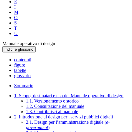
E
I
M
O
S
T
U
Manuale operativo di design
indici e glossario
contenuti
figure
tabelle
glossario
Sommario
1. Scopo, destinatari e uso del Manuale operativo di design
1.1. Versionamento e storico
1.2. Consultazione del manuale
1.3. Contribuisci al manuale
2. Introduzione al design per i servizi pubblici digitali
2.1. Design per l’amministrazione digitale (
e-
government
)