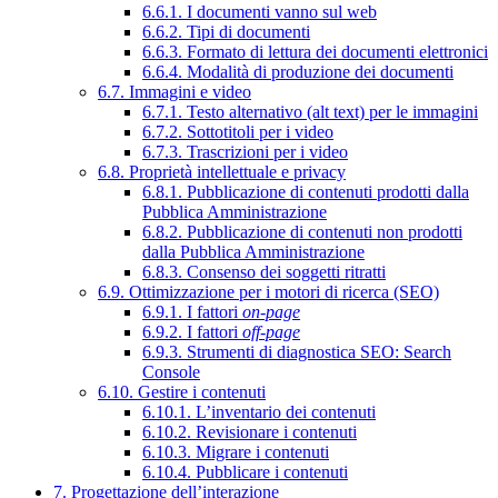
6.6.1. I documenti vanno sul web
6.6.2. Tipi di documenti
6.6.3. Formato di lettura dei documenti elettronici
6.6.4. Modalità di produzione dei documenti
6.7. Immagini e video
6.7.1. Testo alternativo (alt text) per le immagini
6.7.2. Sottotitoli per i video
6.7.3. Trascrizioni per i video
6.8. Proprietà intellettuale e privacy
6.8.1. Pubblicazione di contenuti prodotti dalla
Pubblica Amministrazione
6.8.2. Pubblicazione di contenuti non prodotti
dalla Pubblica Amministrazione
6.8.3. Consenso dei soggetti ritratti
6.9. Ottimizzazione per i motori di ricerca (SEO)
6.9.1. I fattori
on-page
6.9.2. I fattori
off-page
6.9.3. Strumenti di diagnostica SEO: Search
Console
6.10. Gestire i contenuti
6.10.1. L’inventario dei contenuti
6.10.2. Revisionare i contenuti
6.10.3. Migrare i contenuti
6.10.4. Pubblicare i contenuti
7. Progettazione dell’interazione