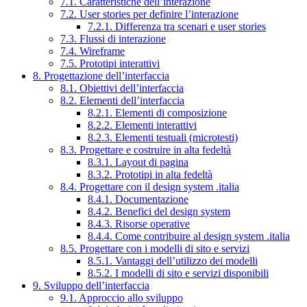
7.1. Caratteristiche dell’interazione
7.2. User stories per definire l’interazione
7.2.1. Differenza tra scenari e user stories
7.3. Flussi di interazione
7.4. Wireframe
7.5. Prototipi interattivi
8. Progettazione dell’interfaccia
8.1. Obiettivi dell’interfaccia
8.2. Elementi dell’interfaccia
8.2.1. Elementi di composizione
8.2.2. Elementi interattivi
8.2.3. Elementi testuali (microtesti)
8.3. Progettare e costruire in alta fedeltà
8.3.1. Layout di pagina
8.3.2. Prototipi in alta fedeltà
8.4. Progettare con il design system .italia
8.4.1. Documentazione
8.4.2. Benefici del design system
8.4.3. Risorse operative
8.4.4. Come contribuire al design system .italia
8.5. Progettare con i modelli di sito e servizi
8.5.1. Vantaggi dell’utilizzo dei modelli
8.5.2. I modelli di sito e servizi disponibili
9. Sviluppo dell’interfaccia
9.1. Approccio allo sviluppo