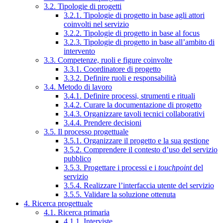
3.2. Tipologie di progetti
3.2.1. Tipologie di progetto in base agli attori
coinvolti nel servizio
3.2.2. Tipologie di progetto in base al focus
3.2.3. Tipologie di progetto in base all’ambito di
intervento
3.3. Competenze, ruoli e figure coinvolte
3.3.1. Coordinatore di progetto
3.3.2. Definire ruoli e responsabilità
3.4. Metodo di lavoro
3.4.1. Definire processi, strumenti e rituali
3.4.2. Curare la documentazione di progetto
3.4.3. Organizzare tavoli tecnici collaborativi
3.4.4. Prendere decisioni
3.5. Il processo progettuale
3.5.1. Organizzare il progetto e la sua gestione
3.5.2. Comprendere il contesto d’uso del servizio
pubblico
3.5.3. Progettare i processi e i
touchpoint
del
servizio
3.5.4. Realizzare l’interfaccia utente del servizio
3.5.5. Validare la soluzione ottenuta
4. Ricerca progettuale
4.1. Ricerca primaria
4.1.1. Interviste