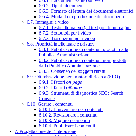
6.6.1. I documenti vanno sul web
6.6.2. Tipi di documenti
6.6.3. Formato di lettura dei documenti elettronici
6.6.4. Modalità di produzione dei documenti
6.7. Immagini e video
6.7.1. Testo alternativo (alt text) per le immagini
6.7.2. Sottotitoli per i video
6.7.3. Trascrizioni per i video
6.8. Proprietà intellettuale e privacy
6.8.1. Pubblicazione di contenuti prodotti dalla
Pubblica Amministrazione
6.8.2. Pubblicazione di contenuti non prodotti
dalla Pubblica Amministrazione
6.8.3. Consenso dei soggetti ritratti
6.9. Ottimizzazione per i motori di ricerca (SEO)
6.9.1. I fattori
on-page
6.9.2. I fattori
off-page
6.9.3. Strumenti di diagnostica SEO: Search
Console
6.10. Gestire i contenuti
6.10.1. L’inventario dei contenuti
6.10.2. Revisionare i contenuti
6.10.3. Migrare i contenuti
6.10.4. Pubblicare i contenuti
7. Progettazione dell’interazione