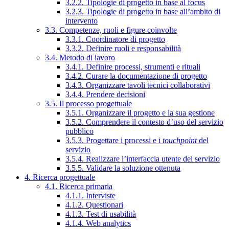
3.2.2. Tipologie di progetto in base al focus
3.2.3. Tipologie di progetto in base all’ambito di
intervento
3.3. Competenze, ruoli e figure coinvolte
3.3.1. Coordinatore di progetto
3.3.2. Definire ruoli e responsabilità
3.4. Metodo di lavoro
3.4.1. Definire processi, strumenti e rituali
3.4.2. Curare la documentazione di progetto
3.4.3. Organizzare tavoli tecnici collaborativi
3.4.4. Prendere decisioni
3.5. Il processo progettuale
3.5.1. Organizzare il progetto e la sua gestione
3.5.2. Comprendere il contesto d’uso del servizio
pubblico
3.5.3. Progettare i processi e i
touchpoint
del
servizio
3.5.4. Realizzare l’interfaccia utente del servizio
3.5.5. Validare la soluzione ottenuta
4. Ricerca progettuale
4.1. Ricerca primaria
4.1.1. Interviste
4.1.2. Questionari
4.1.3. Test di usabilità
4.1.4. Web analytics