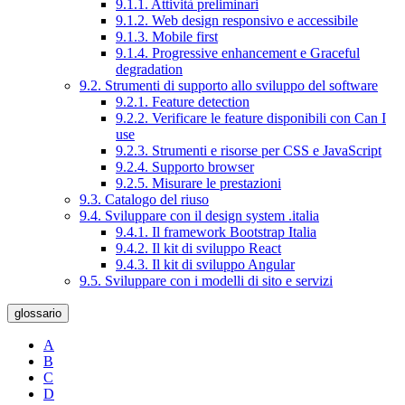
9.1.1. Attività preliminari
9.1.2. Web design responsivo e accessibile
9.1.3. Mobile first
9.1.4. Progressive enhancement e Graceful
degradation
9.2. Strumenti di supporto allo sviluppo del software
9.2.1. Feature detection
9.2.2. Verificare le feature disponibili con Can I
use
9.2.3. Strumenti e risorse per CSS e JavaScript
9.2.4. Supporto browser
9.2.5. Misurare le prestazioni
9.3. Catalogo del riuso
9.4. Sviluppare con il design system .italia
9.4.1. Il framework Bootstrap Italia
9.4.2. Il kit di sviluppo React
9.4.3. Il kit di sviluppo Angular
9.5. Sviluppare con i modelli di sito e servizi
glossario
A
B
C
D