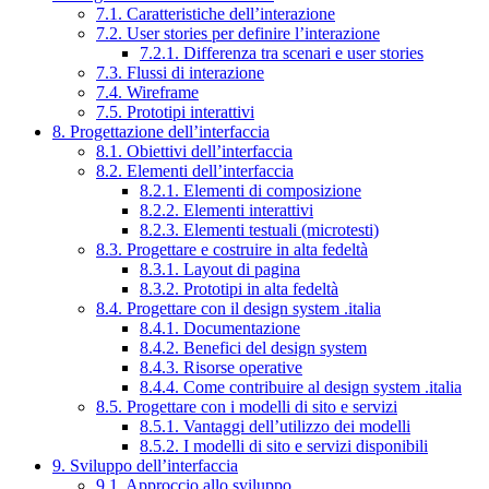
7.1. Caratteristiche dell’interazione
7.2. User stories per definire l’interazione
7.2.1. Differenza tra scenari e user stories
7.3. Flussi di interazione
7.4. Wireframe
7.5. Prototipi interattivi
8. Progettazione dell’interfaccia
8.1. Obiettivi dell’interfaccia
8.2. Elementi dell’interfaccia
8.2.1. Elementi di composizione
8.2.2. Elementi interattivi
8.2.3. Elementi testuali (microtesti)
8.3. Progettare e costruire in alta fedeltà
8.3.1. Layout di pagina
8.3.2. Prototipi in alta fedeltà
8.4. Progettare con il design system .italia
8.4.1. Documentazione
8.4.2. Benefici del design system
8.4.3. Risorse operative
8.4.4. Come contribuire al design system .italia
8.5. Progettare con i modelli di sito e servizi
8.5.1. Vantaggi dell’utilizzo dei modelli
8.5.2. I modelli di sito e servizi disponibili
9. Sviluppo dell’interfaccia
9.1. Approccio allo sviluppo