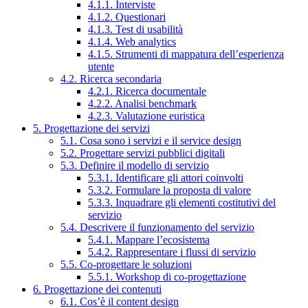
4.1.1. Interviste
4.1.2. Questionari
4.1.3. Test di usabilità
4.1.4. Web analytics
4.1.5. Strumenti di mappatura dell’esperienza
utente
4.2. Ricerca secondaria
4.2.1. Ricerca documentale
4.2.2. Analisi benchmark
4.2.3. Valutazione euristica
5. Progettazione dei servizi
5.1. Cosa sono i servizi e il service design
5.2. Progettare servizi pubblici digitali
5.3. Definire il modello di servizio
5.3.1. Identificare gli attori coinvolti
5.3.2. Formulare la proposta di valore
5.3.3. Inquadrare gli elementi costitutivi del
servizio
5.4. Descrivere il funzionamento del servizio
5.4.1. Mappare l’ecosistema
5.4.2. Rappresentare i flussi di servizio
5.5. Co-progettare le soluzioni
5.5.1. Workshop di co-progettazione
6. Progettazione dei contenuti
6.1. Cos’è il content design