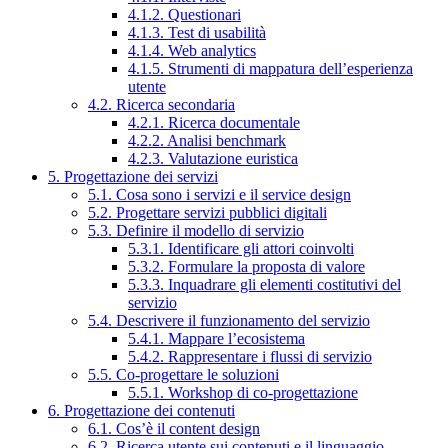
4.1.2. Questionari
4.1.3. Test di usabilità
4.1.4. Web analytics
4.1.5. Strumenti di mappatura dell’esperienza
utente
4.2. Ricerca secondaria
4.2.1. Ricerca documentale
4.2.2. Analisi benchmark
4.2.3. Valutazione euristica
5. Progettazione dei servizi
5.1. Cosa sono i servizi e il service design
5.2. Progettare servizi pubblici digitali
5.3. Definire il modello di servizio
5.3.1. Identificare gli attori coinvolti
5.3.2. Formulare la proposta di valore
5.3.3. Inquadrare gli elementi costitutivi del
servizio
5.4. Descrivere il funzionamento del servizio
5.4.1. Mappare l’ecosistema
5.4.2. Rappresentare i flussi di servizio
5.5. Co-progettare le soluzioni
5.5.1. Workshop di co-progettazione
6. Progettazione dei contenuti
6.1. Cos’è il content design
6.2. Ricerca utente sui contenuti e il linguaggio