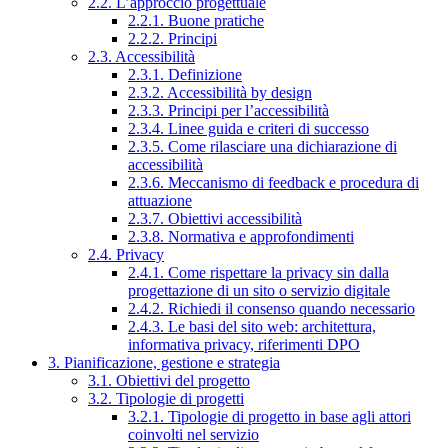
2.2. L’approccio progettuale
2.2.1. Buone pratiche
2.2.2. Principi
2.3. Accessibilità
2.3.1. Definizione
2.3.2. Accessibilità by design
2.3.3. Principi per l’accessibilità
2.3.4. Linee guida e criteri di successo
2.3.5. Come rilasciare una dichiarazione di
accessibilità
2.3.6. Meccanismo di feedback e procedura di
attuazione
2.3.7. Obiettivi accessibilità
2.3.8. Normativa e approfondimenti
2.4. Privacy
2.4.1. Come rispettare la privacy sin dalla
progettazione di un sito o servizio digitale
2.4.2. Richiedi il consenso quando necessario
2.4.3. Le basi del sito web: architettura,
informativa privacy, riferimenti DPO
3. Pianificazione, gestione e strategia
3.1. Obiettivi del progetto
3.2. Tipologie di progetti
3.2.1. Tipologie di progetto in base agli attori
coinvolti nel servizio