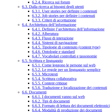
6.2.4. Ricerca sui forum
6.3. Dalla ricerca ai bisogni degli utenti
6.3.1. User stories per definire i contenuti
6.3.2. Job stories per definire i contenuti
6.3.3. Criteri di accettazione
6.4. Architettura dell’informazione
6.4.1. Definire l’architettura dell’informazione
6.4.2. Alberatura
6.4.3. Flussi di interazione
6.4.4. Sistemi di navigazione
6.4.5. Tipologie di contenuto (content type)
6.4.6. Ontologie e standard
6.4.7. Vocabolari controllati e tassonomie
6.5. Scrittura e linguaggio
6.5.1. Come leggono le persone sul web
6.5.2. Le regole per un linguaggio semplice
6.5.3. Microtesti
6.5.4. Scrittura collaborativa
6.5.5. Content critique
6.5.6. Traduzione e localizzazione dei contenuti
6.6. Documenti
6.6.1. I documenti vanno sul web
6.6.2. Tipi di documenti
6.6.3. Formato di lettura dei documenti elettronici
6.6.4. Modalità di produzione dei documenti