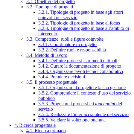
3.1. Obiettivi del progetto
3.2. Tipologie di progetti
3.2.1. Tipologie di progetto in base agli attori
coinvolti nel servizio
3.2.2. Tipologie di progetto in base al focus
3.2.3. Tipologie di progetto in base all’ambito di
intervento
3.3. Competenze, ruoli e figure coinvolte
3.3.1. Coordinatore di progetto
3.3.2. Definire ruoli e responsabilità
3.4. Metodo di lavoro
3.4.1. Definire processi, strumenti e rituali
3.4.2. Curare la documentazione di progetto
3.4.3. Organizzare tavoli tecnici collaborativi
3.4.4. Prendere decisioni
3.5. Il processo progettuale
3.5.1. Organizzare il progetto e la sua gestione
3.5.2. Comprendere il contesto d’uso del servizio
pubblico
3.5.3. Progettare i processi e i
touchpoint
del
servizio
3.5.4. Realizzare l’interfaccia utente del servizio
3.5.5. Validare la soluzione ottenuta
4. Ricerca progettuale
4.1. Ricerca primaria