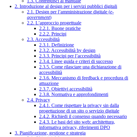
1.3. Contribuisci al manuale
2. Introduzione al design per i servizi pubblici digitali
2.1. Design per l’amministrazione digitale (
e-
government
)
2.2. L’approccio progettuale
2.2.1. Buone pratiche
2.2.2. Principi
2.3. Accessibilità
2.3.1. Definizione
2.3.2. Accessibilità by design
2.3.3. Principi per l’accessibilità
2.3.4. Linee guida e criteri di successo
2.3.5. Come rilasciare una dichiarazione di
accessibilità
2.3.6. Meccanismo di feedback e procedura di
attuazione
2.3.7. Obiettivi accessibilità
2.3.8. Normativa e approfondimenti
2.4. Privacy
2.4.1. Come rispettare la privacy sin dalla
progettazione di un sito o servizio digitale
2.4.2. Richiedi il consenso quando necessario
2.4.3. Le basi del sito web: architettura,
informativa privacy, riferimenti DPO
3. Pianificazione, gestione e strategia