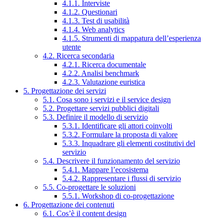
4.1.1. Interviste
4.1.2. Questionari
4.1.3. Test di usabilità
4.1.4. Web analytics
4.1.5. Strumenti di mappatura dell’esperienza
utente
4.2. Ricerca secondaria
4.2.1. Ricerca documentale
4.2.2. Analisi benchmark
4.2.3. Valutazione euristica
5. Progettazione dei servizi
5.1. Cosa sono i servizi e il service design
5.2. Progettare servizi pubblici digitali
5.3. Definire il modello di servizio
5.3.1. Identificare gli attori coinvolti
5.3.2. Formulare la proposta di valore
5.3.3. Inquadrare gli elementi costitutivi del
servizio
5.4. Descrivere il funzionamento del servizio
5.4.1. Mappare l’ecosistema
5.4.2. Rappresentare i flussi di servizio
5.5. Co-progettare le soluzioni
5.5.1. Workshop di co-progettazione
6. Progettazione dei contenuti
6.1. Cos’è il content design