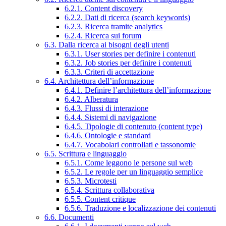
6.2.1. Content discovery
6.2.2. Dati di ricerca (search keywords)
6.2.3. Ricerca tramite analytics
6.2.4. Ricerca sui forum
6.3. Dalla ricerca ai bisogni degli utenti
6.3.1. User stories per definire i contenuti
6.3.2. Job stories per definire i contenuti
6.3.3. Criteri di accettazione
6.4. Architettura dell’informazione
6.4.1. Definire l’architettura dell’informazione
6.4.2. Alberatura
6.4.3. Flussi di interazione
6.4.4. Sistemi di navigazione
6.4.5. Tipologie di contenuto (content type)
6.4.6. Ontologie e standard
6.4.7. Vocabolari controllati e tassonomie
6.5. Scrittura e linguaggio
6.5.1. Come leggono le persone sul web
6.5.2. Le regole per un linguaggio semplice
6.5.3. Microtesti
6.5.4. Scrittura collaborativa
6.5.5. Content critique
6.5.6. Traduzione e localizzazione dei contenuti
6.6. Documenti