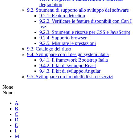
degradation
9.2. Strumenti di supporto allo sviluppo del software
9.2.1. Feature detection
9.2.2. Verificare le feature disponibili con Can I
use
9.2.3. Strumenti e risorse per CSS e JavaScript
9.2.4. Supporto browser
9.2.5. Misurare le prestazioni
9.3. Catalogo del riuso
9.4. Sviluppare con il design system .italia
9.4.1. Il framework Bootstrap Italia
9.4.2. Il kit di sviluppo React
9.4.3. Il kit di sviluppo Angular
9.5. Sviluppare con i modelli di sito e servizi
None
None
A
B
C
D
E
I
M