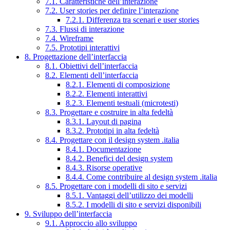
7.1. Caratteristiche dell’interazione
7.2. User stories per definire l’interazione
7.2.1. Differenza tra scenari e user stories
7.3. Flussi di interazione
7.4. Wireframe
7.5. Prototipi interattivi
8. Progettazione dell’interfaccia
8.1. Obiettivi dell’interfaccia
8.2. Elementi dell’interfaccia
8.2.1. Elementi di composizione
8.2.2. Elementi interattivi
8.2.3. Elementi testuali (microtesti)
8.3. Progettare e costruire in alta fedeltà
8.3.1. Layout di pagina
8.3.2. Prototipi in alta fedeltà
8.4. Progettare con il design system .italia
8.4.1. Documentazione
8.4.2. Benefici del design system
8.4.3. Risorse operative
8.4.4. Come contribuire al design system .italia
8.5. Progettare con i modelli di sito e servizi
8.5.1. Vantaggi dell’utilizzo dei modelli
8.5.2. I modelli di sito e servizi disponibili
9. Sviluppo dell’interfaccia
9.1. Approccio allo sviluppo