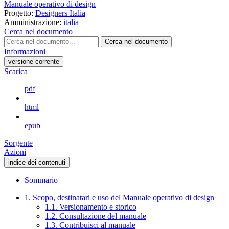
Manuale operativo di design
Progetto:
Designers Italia
Amministrazione:
italia
Cerca nel documento
Cerca nel documento
Informazioni
versione-corrente
Scarica
pdf
html
epub
Sorgente
Azioni
indice dei contenuti
Sommario
1. Scopo, destinatari e uso del Manuale operativo di design
1.1. Versionamento e storico
1.2. Consultazione del manuale
1.3. Contribuisci al manuale