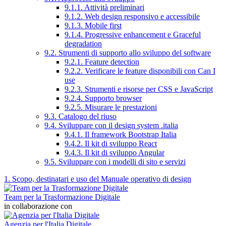
9.1.1. Attività preliminari
9.1.2. Web design responsivo e accessibile
9.1.3. Mobile first
9.1.4. Progressive enhancement e Graceful
degradation
9.2. Strumenti di supporto allo sviluppo del software
9.2.1. Feature detection
9.2.2. Verificare le feature disponibili con Can I
use
9.2.3. Strumenti e risorse per CSS e JavaScript
9.2.4. Supporto browser
9.2.5. Misurare le prestazioni
9.3. Catalogo del riuso
9.4. Sviluppare con il design system .italia
9.4.1. Il framework Bootstrap Italia
9.4.2. Il kit di sviluppo React
9.4.3. Il kit di sviluppo Angular
9.5. Sviluppare con i modelli di sito e servizi
1. Scopo, destinatari e uso del Manuale operativo di design
Team per la Trasformazione Digitale
in collaborazione con
Agenzia per l'Italia Digitale