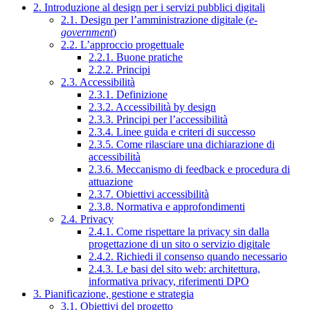
2. Introduzione al design per i servizi pubblici digitali
2.1. Design per l’amministrazione digitale (
e-
government
)
2.2. L’approccio progettuale
2.2.1. Buone pratiche
2.2.2. Principi
2.3. Accessibilità
2.3.1. Definizione
2.3.2. Accessibilità by design
2.3.3. Principi per l’accessibilità
2.3.4. Linee guida e criteri di successo
2.3.5. Come rilasciare una dichiarazione di
accessibilità
2.3.6. Meccanismo di feedback e procedura di
attuazione
2.3.7. Obiettivi accessibilità
2.3.8. Normativa e approfondimenti
2.4. Privacy
2.4.1. Come rispettare la privacy sin dalla
progettazione di un sito o servizio digitale
2.4.2. Richiedi il consenso quando necessario
2.4.3. Le basi del sito web: architettura,
informativa privacy, riferimenti DPO
3. Pianificazione, gestione e strategia
3.1. Obiettivi del progetto