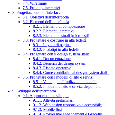
7.4. Wireframe
7.5. Prototipi interattivi
8. Progettazione dell’interfaccia
8.1. Obiettivi dell’interfaccia
8.2. Elementi dell’interfaccia
8.2.1. Elementi di composizione
8.2.2. Elementi interattivi
8.2.3. Elementi testuali (microtesti)
8.3. Progettare e costruire in alta fedeltà
8.3.1. Layout di pagina
8.3.2. Prototipi in alta fedeltà
8.4. Progettare con il design system .italia
8.4.1. Documentazione
8.4.2. Benefici del design system
8.4.3. Risorse operative
8.4.4. Come contribuire al design system .italia
8.5. Progettare con i modelli di sito e servizi
8.5.1. Vantaggi dell’utilizzo dei modelli
8.5.2. I modelli di sito e servizi disponibili
9. Sviluppo dell’interfaccia
9.1. Approccio allo sviluppo
9.1.1. Attività preliminari
9.1.2. Web design responsivo e accessibile
9.1.3. Mobile first
9.1.4. Progressive enhancement e Graceful