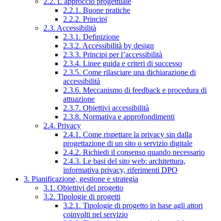
2.2. L’approccio progettuale
2.2.1. Buone pratiche
2.2.2. Principi
2.3. Accessibilità
2.3.1. Definizione
2.3.2. Accessibilità by design
2.3.3. Principi per l’accessibilità
2.3.4. Linee guida e criteri di successo
2.3.5. Come rilasciare una dichiarazione di
accessibilità
2.3.6. Meccanismo di feedback e procedura di
attuazione
2.3.7. Obiettivi accessibilità
2.3.8. Normativa e approfondimenti
2.4. Privacy
2.4.1. Come rispettare la privacy sin dalla
progettazione di un sito o servizio digitale
2.4.2. Richiedi il consenso quando necessario
2.4.3. Le basi del sito web: architettura,
informativa privacy, riferimenti DPO
3. Pianificazione, gestione e strategia
3.1. Obiettivi del progetto
3.2. Tipologie di progetti
3.2.1. Tipologie di progetto in base agli attori
coinvolti nel servizio