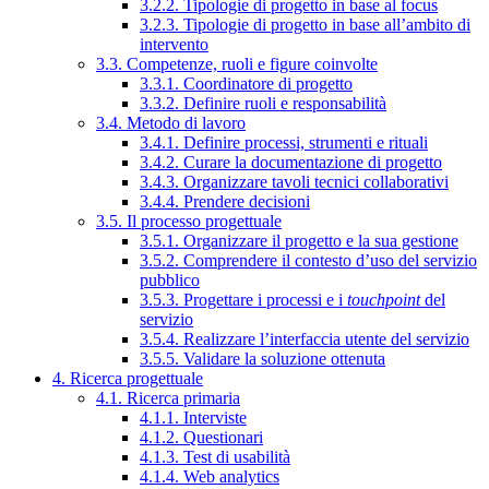
3.2.2. Tipologie di progetto in base al focus
3.2.3. Tipologie di progetto in base all’ambito di
intervento
3.3. Competenze, ruoli e figure coinvolte
3.3.1. Coordinatore di progetto
3.3.2. Definire ruoli e responsabilità
3.4. Metodo di lavoro
3.4.1. Definire processi, strumenti e rituali
3.4.2. Curare la documentazione di progetto
3.4.3. Organizzare tavoli tecnici collaborativi
3.4.4. Prendere decisioni
3.5. Il processo progettuale
3.5.1. Organizzare il progetto e la sua gestione
3.5.2. Comprendere il contesto d’uso del servizio
pubblico
3.5.3. Progettare i processi e i
touchpoint
del
servizio
3.5.4. Realizzare l’interfaccia utente del servizio
3.5.5. Validare la soluzione ottenuta
4. Ricerca progettuale
4.1. Ricerca primaria
4.1.1. Interviste
4.1.2. Questionari
4.1.3. Test di usabilità
4.1.4. Web analytics