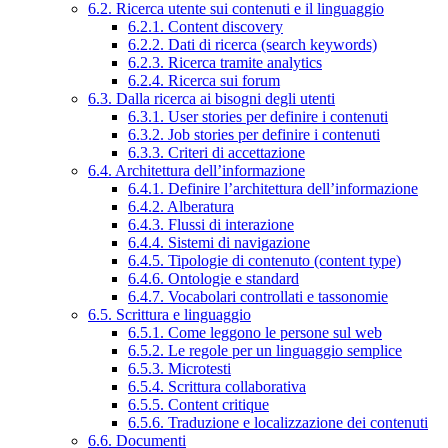
6.2. Ricerca utente sui contenuti e il linguaggio
6.2.1. Content discovery
6.2.2. Dati di ricerca (search keywords)
6.2.3. Ricerca tramite analytics
6.2.4. Ricerca sui forum
6.3. Dalla ricerca ai bisogni degli utenti
6.3.1. User stories per definire i contenuti
6.3.2. Job stories per definire i contenuti
6.3.3. Criteri di accettazione
6.4. Architettura dell’informazione
6.4.1. Definire l’architettura dell’informazione
6.4.2. Alberatura
6.4.3. Flussi di interazione
6.4.4. Sistemi di navigazione
6.4.5. Tipologie di contenuto (content type)
6.4.6. Ontologie e standard
6.4.7. Vocabolari controllati e tassonomie
6.5. Scrittura e linguaggio
6.5.1. Come leggono le persone sul web
6.5.2. Le regole per un linguaggio semplice
6.5.3. Microtesti
6.5.4. Scrittura collaborativa
6.5.5. Content critique
6.5.6. Traduzione e localizzazione dei contenuti
6.6. Documenti