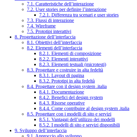
7.1. Caratteristiche dell’interazione
7.2. User stories per definire l’interazione
7.2.1. Differenza tra scenari e user stories
7.3. Flussi di interazione
7.4. Wireframe
7.5. Prototipi interattivi
8. Progettazione dell’interfaccia
8.1. Obiettivi dell’interfaccia
8.2. Elementi dell’interfaccia
8.2.1. Elementi di composizione
8.2.2. Elementi interattivi
8.2.3. Elementi testuali (microtesti)
8.3. Progettare e costruire in alta fedeltà
8.3.1. Layout di pagina
8.3.2. Prototipi in alta fedeltà
8.4. Progettare con il design system .italia
8.4.1. Documentazione
8.4.2. Benefici del design system
8.4.3. Risorse operative
8.4.4. Come contribuire al design system .italia
8.5. Progettare con i modelli di sito e servizi
8.5.1. Vantaggi dell’utilizzo dei modelli
8.5.2. I modelli di sito e servizi disponibili
9. Sviluppo dell’interfaccia
9.1. Approccio allo sviluppo