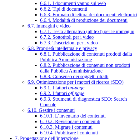
6.6.1. I documenti vanno sul web
6.6.2. Tipi di documenti
6.6.3. Formato di lettura dei documenti elettronici
6.6.4. Modalità di produzione dei documenti
6.7. Immagini e video
6.7.1. Testo alternativo (alt text) per le immagini
6.7.2. Sottotitoli per i video
6.7.3. Trascrizioni per i video
6.8. Proprietà intellettuale e privacy
6.8.1. Pubblicazione di contenuti prodotti dalla
Pubblica Amministrazione
6.8.2. Pubblicazione di contenuti non prodotti
dalla Pubblica Amministrazione
6.8.3. Consenso dei soggetti ritratti
6.9. Ottimizzazione per i motori di ricerca (SEO)
6.9.1. I fattori
on-page
6.9.2. I fattori
off-page
6.9.3. Strumenti di diagnostica SEO: Search
Console
6.10. Gestire i contenuti
6.10.1. L’inventario dei contenuti
6.10.2. Revisionare i contenuti
6.10.3. Migrare i contenuti
6.10.4. Pubblicare i contenuti
7. Progettazione dell’interazione