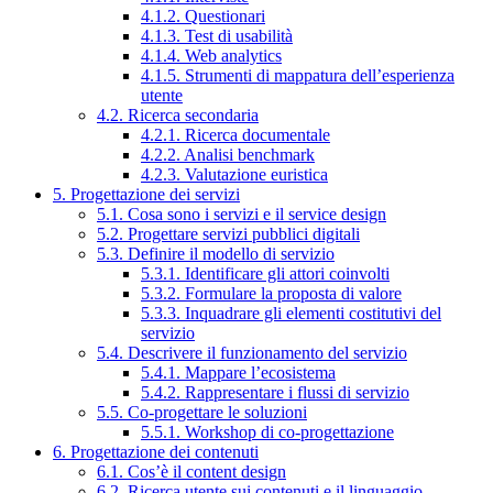
4.1.2. Questionari
4.1.3. Test di usabilità
4.1.4. Web analytics
4.1.5. Strumenti di mappatura dell’esperienza
utente
4.2. Ricerca secondaria
4.2.1. Ricerca documentale
4.2.2. Analisi benchmark
4.2.3. Valutazione euristica
5. Progettazione dei servizi
5.1. Cosa sono i servizi e il service design
5.2. Progettare servizi pubblici digitali
5.3. Definire il modello di servizio
5.3.1. Identificare gli attori coinvolti
5.3.2. Formulare la proposta di valore
5.3.3. Inquadrare gli elementi costitutivi del
servizio
5.4. Descrivere il funzionamento del servizio
5.4.1. Mappare l’ecosistema
5.4.2. Rappresentare i flussi di servizio
5.5. Co-progettare le soluzioni
5.5.1. Workshop di co-progettazione
6. Progettazione dei contenuti
6.1. Cos’è il content design
6.2. Ricerca utente sui contenuti e il linguaggio