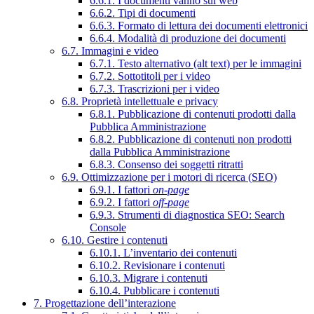
6.6.1. I documenti vanno sul web
6.6.2. Tipi di documenti
6.6.3. Formato di lettura dei documenti elettronici
6.6.4. Modalità di produzione dei documenti
6.7. Immagini e video
6.7.1. Testo alternativo (alt text) per le immagini
6.7.2. Sottotitoli per i video
6.7.3. Trascrizioni per i video
6.8. Proprietà intellettuale e privacy
6.8.1. Pubblicazione di contenuti prodotti dalla
Pubblica Amministrazione
6.8.2. Pubblicazione di contenuti non prodotti
dalla Pubblica Amministrazione
6.8.3. Consenso dei soggetti ritratti
6.9. Ottimizzazione per i motori di ricerca (SEO)
6.9.1. I fattori
on-page
6.9.2. I fattori
off-page
6.9.3. Strumenti di diagnostica SEO: Search
Console
6.10. Gestire i contenuti
6.10.1. L’inventario dei contenuti
6.10.2. Revisionare i contenuti
6.10.3. Migrare i contenuti
6.10.4. Pubblicare i contenuti
7. Progettazione dell’interazione