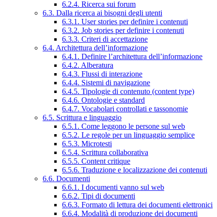
6.2.4. Ricerca sui forum
6.3. Dalla ricerca ai bisogni degli utenti
6.3.1. User stories per definire i contenuti
6.3.2. Job stories per definire i contenuti
6.3.3. Criteri di accettazione
6.4. Architettura dell’informazione
6.4.1. Definire l’architettura dell’informazione
6.4.2. Alberatura
6.4.3. Flussi di interazione
6.4.4. Sistemi di navigazione
6.4.5. Tipologie di contenuto (content type)
6.4.6. Ontologie e standard
6.4.7. Vocabolari controllati e tassonomie
6.5. Scrittura e linguaggio
6.5.1. Come leggono le persone sul web
6.5.2. Le regole per un linguaggio semplice
6.5.3. Microtesti
6.5.4. Scrittura collaborativa
6.5.5. Content critique
6.5.6. Traduzione e localizzazione dei contenuti
6.6. Documenti
6.6.1. I documenti vanno sul web
6.6.2. Tipi di documenti
6.6.3. Formato di lettura dei documenti elettronici
6.6.4. Modalità di produzione dei documenti