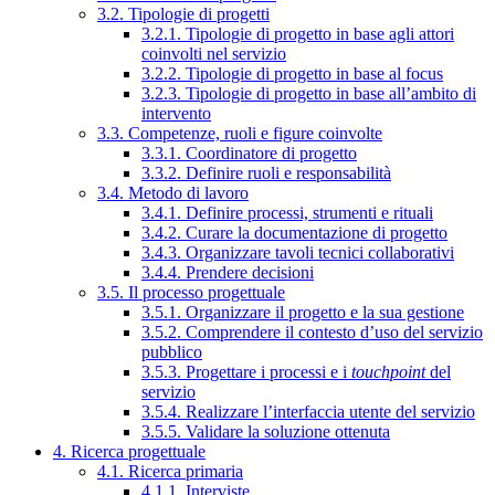
3.2. Tipologie di progetti
3.2.1. Tipologie di progetto in base agli attori
coinvolti nel servizio
3.2.2. Tipologie di progetto in base al focus
3.2.3. Tipologie di progetto in base all’ambito di
intervento
3.3. Competenze, ruoli e figure coinvolte
3.3.1. Coordinatore di progetto
3.3.2. Definire ruoli e responsabilità
3.4. Metodo di lavoro
3.4.1. Definire processi, strumenti e rituali
3.4.2. Curare la documentazione di progetto
3.4.3. Organizzare tavoli tecnici collaborativi
3.4.4. Prendere decisioni
3.5. Il processo progettuale
3.5.1. Organizzare il progetto e la sua gestione
3.5.2. Comprendere il contesto d’uso del servizio
pubblico
3.5.3. Progettare i processi e i
touchpoint
del
servizio
3.5.4. Realizzare l’interfaccia utente del servizio
3.5.5. Validare la soluzione ottenuta
4. Ricerca progettuale
4.1. Ricerca primaria
4.1.1. Interviste