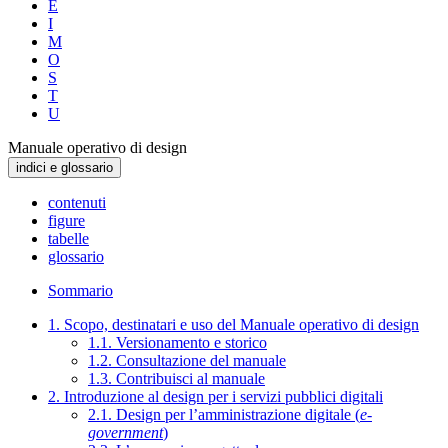
E
I
M
O
S
T
U
Manuale operativo di design
indici e glossario
contenuti
figure
tabelle
glossario
Sommario
1. Scopo, destinatari e uso del Manuale operativo di design
1.1. Versionamento e storico
1.2. Consultazione del manuale
1.3. Contribuisci al manuale
2. Introduzione al design per i servizi pubblici digitali
2.1. Design per l’amministrazione digitale (
e-
government
)