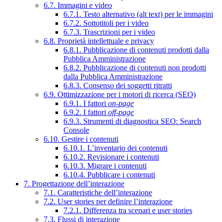
6.7. Immagini e video
6.7.1. Testo alternativo (alt text) per le immagini
6.7.2. Sottotitoli per i video
6.7.3. Trascrizioni per i video
6.8. Proprietà intellettuale e privacy
6.8.1. Pubblicazione di contenuti prodotti dalla
Pubblica Amministrazione
6.8.2. Pubblicazione di contenuti non prodotti
dalla Pubblica Amministrazione
6.8.3. Consenso dei soggetti ritratti
6.9. Ottimizzazione per i motori di ricerca (SEO)
6.9.1. I fattori
on-page
6.9.2. I fattori
off-page
6.9.3. Strumenti di diagnostica SEO: Search
Console
6.10. Gestire i contenuti
6.10.1. L’inventario dei contenuti
6.10.2. Revisionare i contenuti
6.10.3. Migrare i contenuti
6.10.4. Pubblicare i contenuti
7. Progettazione dell’interazione
7.1. Caratteristiche dell’interazione
7.2. User stories per definire l’interazione
7.2.1. Differenza tra scenari e user stories
7.3. Flussi di interazione