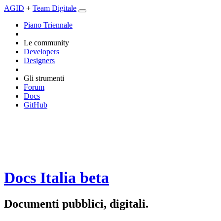
AGID
+
Team Digitale
Piano Triennale
Le community
Developers
Designers
Gli strumenti
Forum
Docs
GitHub
Docs Italia
beta
Documenti pubblici, digitali.