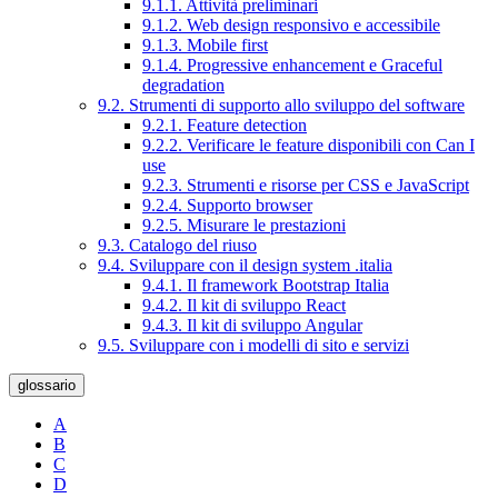
9.1.1. Attività preliminari
9.1.2. Web design responsivo e accessibile
9.1.3. Mobile first
9.1.4. Progressive enhancement e Graceful
degradation
9.2. Strumenti di supporto allo sviluppo del software
9.2.1. Feature detection
9.2.2. Verificare le feature disponibili con Can I
use
9.2.3. Strumenti e risorse per CSS e JavaScript
9.2.4. Supporto browser
9.2.5. Misurare le prestazioni
9.3. Catalogo del riuso
9.4. Sviluppare con il design system .italia
9.4.1. Il framework Bootstrap Italia
9.4.2. Il kit di sviluppo React
9.4.3. Il kit di sviluppo Angular
9.5. Sviluppare con i modelli di sito e servizi
glossario
A
B
C
D