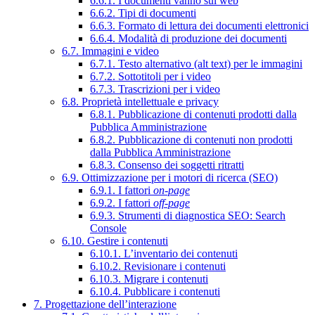
6.6.1. I documenti vanno sul web
6.6.2. Tipi di documenti
6.6.3. Formato di lettura dei documenti elettronici
6.6.4. Modalità di produzione dei documenti
6.7. Immagini e video
6.7.1. Testo alternativo (alt text) per le immagini
6.7.2. Sottotitoli per i video
6.7.3. Trascrizioni per i video
6.8. Proprietà intellettuale e privacy
6.8.1. Pubblicazione di contenuti prodotti dalla
Pubblica Amministrazione
6.8.2. Pubblicazione di contenuti non prodotti
dalla Pubblica Amministrazione
6.8.3. Consenso dei soggetti ritratti
6.9. Ottimizzazione per i motori di ricerca (SEO)
6.9.1. I fattori
on-page
6.9.2. I fattori
off-page
6.9.3. Strumenti di diagnostica SEO: Search
Console
6.10. Gestire i contenuti
6.10.1. L’inventario dei contenuti
6.10.2. Revisionare i contenuti
6.10.3. Migrare i contenuti
6.10.4. Pubblicare i contenuti
7. Progettazione dell’interazione