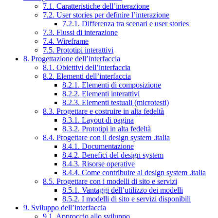
7.1. Caratteristiche dell’interazione
7.2. User stories per definire l’interazione
7.2.1. Differenza tra scenari e user stories
7.3. Flussi di interazione
7.4. Wireframe
7.5. Prototipi interattivi
8. Progettazione dell’interfaccia
8.1. Obiettivi dell’interfaccia
8.2. Elementi dell’interfaccia
8.2.1. Elementi di composizione
8.2.2. Elementi interattivi
8.2.3. Elementi testuali (microtesti)
8.3. Progettare e costruire in alta fedeltà
8.3.1. Layout di pagina
8.3.2. Prototipi in alta fedeltà
8.4. Progettare con il design system .italia
8.4.1. Documentazione
8.4.2. Benefici del design system
8.4.3. Risorse operative
8.4.4. Come contribuire al design system .italia
8.5. Progettare con i modelli di sito e servizi
8.5.1. Vantaggi dell’utilizzo dei modelli
8.5.2. I modelli di sito e servizi disponibili
9. Sviluppo dell’interfaccia
9.1. Approccio allo sviluppo