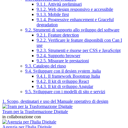
9.1.1. Attività preliminari
9.1.2. Web design responsivo e accessibile
9.1.3. Mobile first
9.1.4. Progressive enhancement e Graceful
degradation
9.2. Strumenti di supporto allo sviluppo del software
9.2.1. Feature detection
9.2.2. Verificare le feature disponibili con Can I
use
9.2.3. Strumenti e risorse per CSS e JavaScript
9.2.4. Supporto browser
9.2.5. Misurare le prestazioni
9.3. Catalogo del riuso
9.4. Sviluppare con il design system .italia
9.4.1. Il framework Bootstrap Italia
9.4.2. Il kit di sviluppo React
9.4.3. Il kit di sviluppo Angular
9.5. Sviluppare con i modelli di sito e servizi
1. Scopo, destinatari e uso del Manuale operativo di design
Team per la Trasformazione Digitale
in collaborazione con
Agenzia per l'Italia Digitale