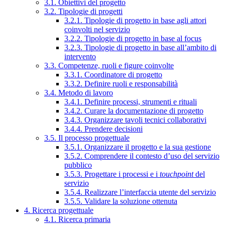
3.1. Obiettivi del progetto
3.2. Tipologie di progetti
3.2.1. Tipologie di progetto in base agli attori
coinvolti nel servizio
3.2.2. Tipologie di progetto in base al focus
3.2.3. Tipologie di progetto in base all’ambito di
intervento
3.3. Competenze, ruoli e figure coinvolte
3.3.1. Coordinatore di progetto
3.3.2. Definire ruoli e responsabilità
3.4. Metodo di lavoro
3.4.1. Definire processi, strumenti e rituali
3.4.2. Curare la documentazione di progetto
3.4.3. Organizzare tavoli tecnici collaborativi
3.4.4. Prendere decisioni
3.5. Il processo progettuale
3.5.1. Organizzare il progetto e la sua gestione
3.5.2. Comprendere il contesto d’uso del servizio
pubblico
3.5.3. Progettare i processi e i
touchpoint
del
servizio
3.5.4. Realizzare l’interfaccia utente del servizio
3.5.5. Validare la soluzione ottenuta
4. Ricerca progettuale
4.1. Ricerca primaria