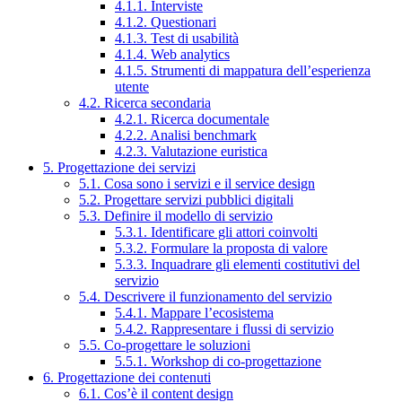
4.1.1. Interviste
4.1.2. Questionari
4.1.3. Test di usabilità
4.1.4. Web analytics
4.1.5. Strumenti di mappatura dell’esperienza
utente
4.2. Ricerca secondaria
4.2.1. Ricerca documentale
4.2.2. Analisi benchmark
4.2.3. Valutazione euristica
5. Progettazione dei servizi
5.1. Cosa sono i servizi e il service design
5.2. Progettare servizi pubblici digitali
5.3. Definire il modello di servizio
5.3.1. Identificare gli attori coinvolti
5.3.2. Formulare la proposta di valore
5.3.3. Inquadrare gli elementi costitutivi del
servizio
5.4. Descrivere il funzionamento del servizio
5.4.1. Mappare l’ecosistema
5.4.2. Rappresentare i flussi di servizio
5.5. Co-progettare le soluzioni
5.5.1. Workshop di co-progettazione
6. Progettazione dei contenuti
6.1. Cos’è il content design