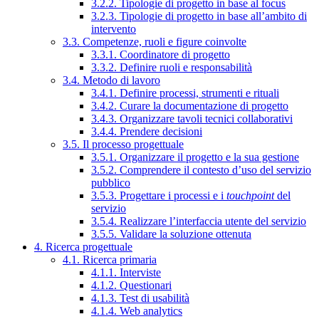
3.2.2. Tipologie di progetto in base al focus
3.2.3. Tipologie di progetto in base all’ambito di
intervento
3.3. Competenze, ruoli e figure coinvolte
3.3.1. Coordinatore di progetto
3.3.2. Definire ruoli e responsabilità
3.4. Metodo di lavoro
3.4.1. Definire processi, strumenti e rituali
3.4.2. Curare la documentazione di progetto
3.4.3. Organizzare tavoli tecnici collaborativi
3.4.4. Prendere decisioni
3.5. Il processo progettuale
3.5.1. Organizzare il progetto e la sua gestione
3.5.2. Comprendere il contesto d’uso del servizio
pubblico
3.5.3. Progettare i processi e i
touchpoint
del
servizio
3.5.4. Realizzare l’interfaccia utente del servizio
3.5.5. Validare la soluzione ottenuta
4. Ricerca progettuale
4.1. Ricerca primaria
4.1.1. Interviste
4.1.2. Questionari
4.1.3. Test di usabilità
4.1.4. Web analytics