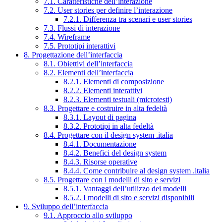
7.1. Caratteristiche dell’interazione
7.2. User stories per definire l’interazione
7.2.1. Differenza tra scenari e user stories
7.3. Flussi di interazione
7.4. Wireframe
7.5. Prototipi interattivi
8. Progettazione dell’interfaccia
8.1. Obiettivi dell’interfaccia
8.2. Elementi dell’interfaccia
8.2.1. Elementi di composizione
8.2.2. Elementi interattivi
8.2.3. Elementi testuali (microtesti)
8.3. Progettare e costruire in alta fedeltà
8.3.1. Layout di pagina
8.3.2. Prototipi in alta fedeltà
8.4. Progettare con il design system .italia
8.4.1. Documentazione
8.4.2. Benefici del design system
8.4.3. Risorse operative
8.4.4. Come contribuire al design system .italia
8.5. Progettare con i modelli di sito e servizi
8.5.1. Vantaggi dell’utilizzo dei modelli
8.5.2. I modelli di sito e servizi disponibili
9. Sviluppo dell’interfaccia
9.1. Approccio allo sviluppo