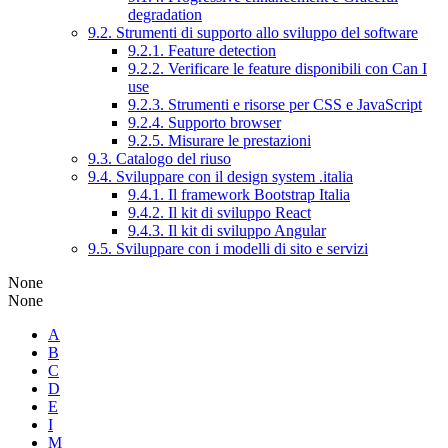
degradation
9.2. Strumenti di supporto allo sviluppo del software
9.2.1. Feature detection
9.2.2. Verificare le feature disponibili con Can I
use
9.2.3. Strumenti e risorse per CSS e JavaScript
9.2.4. Supporto browser
9.2.5. Misurare le prestazioni
9.3. Catalogo del riuso
9.4. Sviluppare con il design system .italia
9.4.1. Il framework Bootstrap Italia
9.4.2. Il kit di sviluppo React
9.4.3. Il kit di sviluppo Angular
9.5. Sviluppare con i modelli di sito e servizi
None
None
A
B
C
D
E
I
M