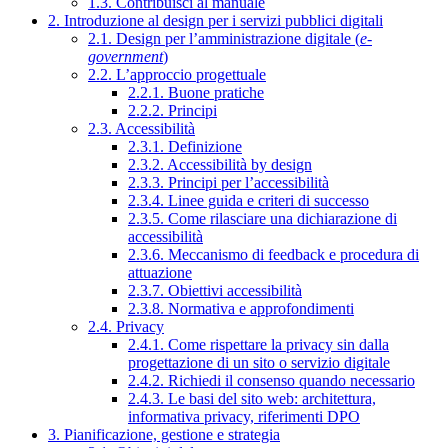
1.3. Contribuisci al manuale
2. Introduzione al design per i servizi pubblici digitali
2.1. Design per l’amministrazione digitale (
e-
government
)
2.2. L’approccio progettuale
2.2.1. Buone pratiche
2.2.2. Principi
2.3. Accessibilità
2.3.1. Definizione
2.3.2. Accessibilità by design
2.3.3. Principi per l’accessibilità
2.3.4. Linee guida e criteri di successo
2.3.5. Come rilasciare una dichiarazione di
accessibilità
2.3.6. Meccanismo di feedback e procedura di
attuazione
2.3.7. Obiettivi accessibilità
2.3.8. Normativa e approfondimenti
2.4. Privacy
2.4.1. Come rispettare la privacy sin dalla
progettazione di un sito o servizio digitale
2.4.2. Richiedi il consenso quando necessario
2.4.3. Le basi del sito web: architettura,
informativa privacy, riferimenti DPO
3. Pianificazione, gestione e strategia