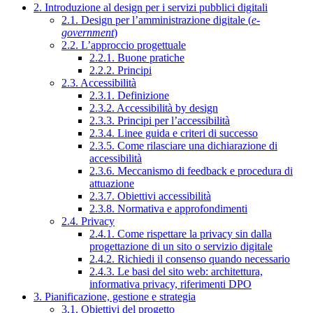
2. Introduzione al design per i servizi pubblici digitali
2.1. Design per l’amministrazione digitale (
e-
government
)
2.2. L’approccio progettuale
2.2.1. Buone pratiche
2.2.2. Principi
2.3. Accessibilità
2.3.1. Definizione
2.3.2. Accessibilità by design
2.3.3. Principi per l’accessibilità
2.3.4. Linee guida e criteri di successo
2.3.5. Come rilasciare una dichiarazione di
accessibilità
2.3.6. Meccanismo di feedback e procedura di
attuazione
2.3.7. Obiettivi accessibilità
2.3.8. Normativa e approfondimenti
2.4. Privacy
2.4.1. Come rispettare la privacy sin dalla
progettazione di un sito o servizio digitale
2.4.2. Richiedi il consenso quando necessario
2.4.3. Le basi del sito web: architettura,
informativa privacy, riferimenti DPO
3. Pianificazione, gestione e strategia
3.1. Obiettivi del progetto