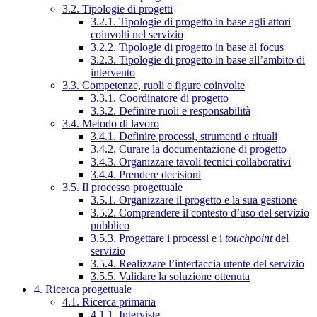
3.2. Tipologie di progetti
3.2.1. Tipologie di progetto in base agli attori
coinvolti nel servizio
3.2.2. Tipologie di progetto in base al focus
3.2.3. Tipologie di progetto in base all’ambito di
intervento
3.3. Competenze, ruoli e figure coinvolte
3.3.1. Coordinatore di progetto
3.3.2. Definire ruoli e responsabilità
3.4. Metodo di lavoro
3.4.1. Definire processi, strumenti e rituali
3.4.2. Curare la documentazione di progetto
3.4.3. Organizzare tavoli tecnici collaborativi
3.4.4. Prendere decisioni
3.5. Il processo progettuale
3.5.1. Organizzare il progetto e la sua gestione
3.5.2. Comprendere il contesto d’uso del servizio
pubblico
3.5.3. Progettare i processi e i
touchpoint
del
servizio
3.5.4. Realizzare l’interfaccia utente del servizio
3.5.5. Validare la soluzione ottenuta
4. Ricerca progettuale
4.1. Ricerca primaria
4.1.1. Interviste