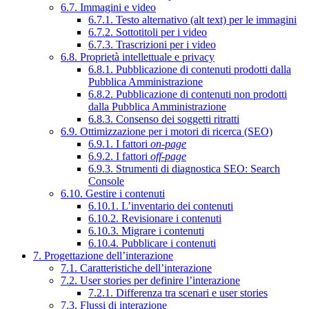
6.7. Immagini e video
6.7.1. Testo alternativo (alt text) per le immagini
6.7.2. Sottotitoli per i video
6.7.3. Trascrizioni per i video
6.8. Proprietà intellettuale e privacy
6.8.1. Pubblicazione di contenuti prodotti dalla
Pubblica Amministrazione
6.8.2. Pubblicazione di contenuti non prodotti
dalla Pubblica Amministrazione
6.8.3. Consenso dei soggetti ritratti
6.9. Ottimizzazione per i motori di ricerca (SEO)
6.9.1. I fattori
on-page
6.9.2. I fattori
off-page
6.9.3. Strumenti di diagnostica SEO: Search
Console
6.10. Gestire i contenuti
6.10.1. L’inventario dei contenuti
6.10.2. Revisionare i contenuti
6.10.3. Migrare i contenuti
6.10.4. Pubblicare i contenuti
7. Progettazione dell’interazione
7.1. Caratteristiche dell’interazione
7.2. User stories per definire l’interazione
7.2.1. Differenza tra scenari e user stories
7.3. Flussi di interazione