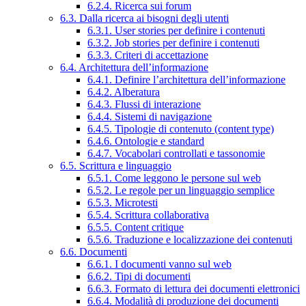
6.2.4. Ricerca sui forum
6.3. Dalla ricerca ai bisogni degli utenti
6.3.1. User stories per definire i contenuti
6.3.2. Job stories per definire i contenuti
6.3.3. Criteri di accettazione
6.4. Architettura dell’informazione
6.4.1. Definire l’architettura dell’informazione
6.4.2. Alberatura
6.4.3. Flussi di interazione
6.4.4. Sistemi di navigazione
6.4.5. Tipologie di contenuto (content type)
6.4.6. Ontologie e standard
6.4.7. Vocabolari controllati e tassonomie
6.5. Scrittura e linguaggio
6.5.1. Come leggono le persone sul web
6.5.2. Le regole per un linguaggio semplice
6.5.3. Microtesti
6.5.4. Scrittura collaborativa
6.5.5. Content critique
6.5.6. Traduzione e localizzazione dei contenuti
6.6. Documenti
6.6.1. I documenti vanno sul web
6.6.2. Tipi di documenti
6.6.3. Formato di lettura dei documenti elettronici
6.6.4. Modalità di produzione dei documenti