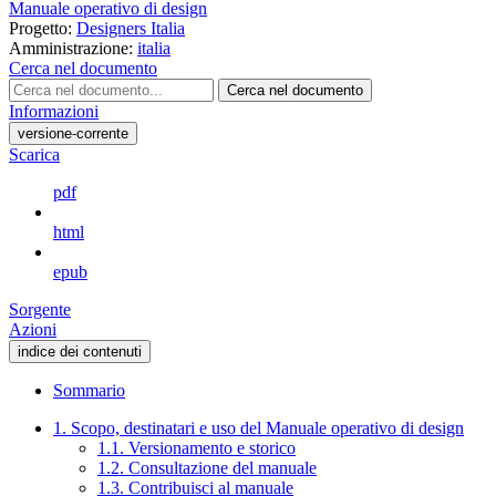
Manuale operativo di design
Progetto:
Designers Italia
Amministrazione:
italia
Cerca nel documento
Cerca nel documento
Informazioni
versione-corrente
Scarica
pdf
html
epub
Sorgente
Azioni
indice dei contenuti
Sommario
1. Scopo, destinatari e uso del Manuale operativo di design
1.1. Versionamento e storico
1.2. Consultazione del manuale
1.3. Contribuisci al manuale