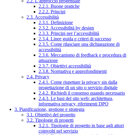
2.2. L’approccio progettuale
2.2.1. Buone pratiche
2.2.2. Principi
2.3. Accessibilità
2.3.1. Definizione
2.3.2. Accessibilità by design
2.3.3. Principi per l’accessibilità
2.3.4. Linee guida e criteri di successo
2.3.5. Come rilasciare una dichiarazione di
accessibilità
2.3.6. Meccanismo di feedback e procedura di
attuazione
2.3.7. Obiettivi accessibilità
2.3.8. Normativa e approfondimenti
2.4. Privacy
2.4.1. Come rispettare la privacy sin dalla
progettazione di un sito o servizio digitale
2.4.2. Richiedi il consenso quando necessario
2.4.3. Le basi del sito web: architettura,
informativa privacy, riferimenti DPO
3. Pianificazione, gestione e strategia
3.1. Obiettivi del progetto
3.2. Tipologie di progetti
3.2.1. Tipologie di progetto in base agli attori
coinvolti nel servizio