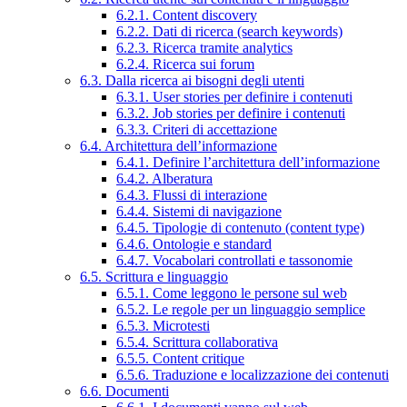
6.2.1. Content discovery
6.2.2. Dati di ricerca (search keywords)
6.2.3. Ricerca tramite analytics
6.2.4. Ricerca sui forum
6.3. Dalla ricerca ai bisogni degli utenti
6.3.1. User stories per definire i contenuti
6.3.2. Job stories per definire i contenuti
6.3.3. Criteri di accettazione
6.4. Architettura dell’informazione
6.4.1. Definire l’architettura dell’informazione
6.4.2. Alberatura
6.4.3. Flussi di interazione
6.4.4. Sistemi di navigazione
6.4.5. Tipologie di contenuto (content type)
6.4.6. Ontologie e standard
6.4.7. Vocabolari controllati e tassonomie
6.5. Scrittura e linguaggio
6.5.1. Come leggono le persone sul web
6.5.2. Le regole per un linguaggio semplice
6.5.3. Microtesti
6.5.4. Scrittura collaborativa
6.5.5. Content critique
6.5.6. Traduzione e localizzazione dei contenuti
6.6. Documenti