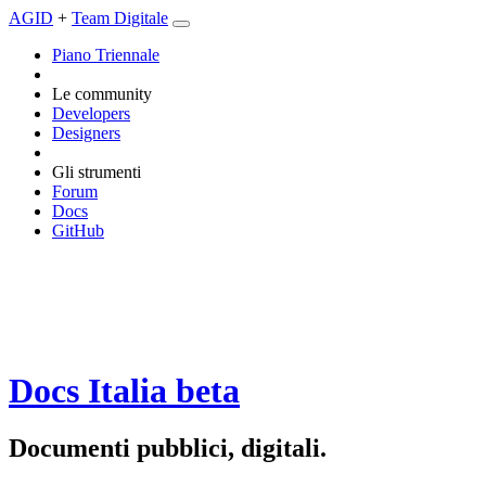
AGID
+
Team Digitale
Piano Triennale
Le community
Developers
Designers
Gli strumenti
Forum
Docs
GitHub
Docs Italia
beta
Documenti pubblici, digitali.