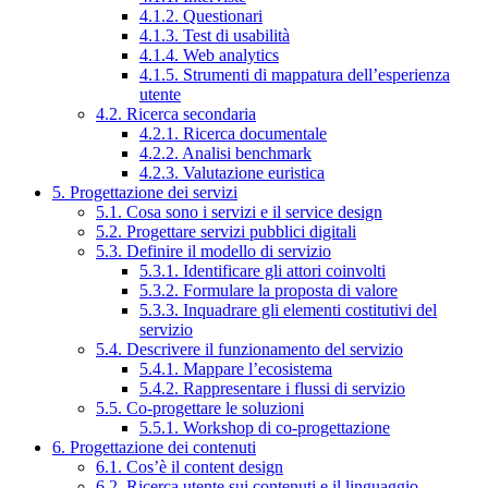
4.1.2. Questionari
4.1.3. Test di usabilità
4.1.4. Web analytics
4.1.5. Strumenti di mappatura dell’esperienza
utente
4.2. Ricerca secondaria
4.2.1. Ricerca documentale
4.2.2. Analisi benchmark
4.2.3. Valutazione euristica
5. Progettazione dei servizi
5.1. Cosa sono i servizi e il service design
5.2. Progettare servizi pubblici digitali
5.3. Definire il modello di servizio
5.3.1. Identificare gli attori coinvolti
5.3.2. Formulare la proposta di valore
5.3.3. Inquadrare gli elementi costitutivi del
servizio
5.4. Descrivere il funzionamento del servizio
5.4.1. Mappare l’ecosistema
5.4.2. Rappresentare i flussi di servizio
5.5. Co-progettare le soluzioni
5.5.1. Workshop di co-progettazione
6. Progettazione dei contenuti
6.1. Cos’è il content design
6.2. Ricerca utente sui contenuti e il linguaggio