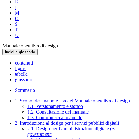
E
I
M
O
S
T
U
Manuale operativo di design
indici e glossario
contenuti
figure
tabelle
glossario
Sommario
1. Scopo, destinatari e uso del Manuale operativo di design
1.1. Versionamento e storico
1.2. Consultazione del manuale
1.3. Contribuisci al manuale
2. Introduzione al design per i servizi pubblici digitali
2.1. Design per l’amministrazione digitale (
e-
government
)