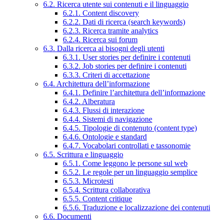
6.2. Ricerca utente sui contenuti e il linguaggio
6.2.1. Content discovery
6.2.2. Dati di ricerca (search keywords)
6.2.3. Ricerca tramite analytics
6.2.4. Ricerca sui forum
6.3. Dalla ricerca ai bisogni degli utenti
6.3.1. User stories per definire i contenuti
6.3.2. Job stories per definire i contenuti
6.3.3. Criteri di accettazione
6.4. Architettura dell’informazione
6.4.1. Definire l’architettura dell’informazione
6.4.2. Alberatura
6.4.3. Flussi di interazione
6.4.4. Sistemi di navigazione
6.4.5. Tipologie di contenuto (content type)
6.4.6. Ontologie e standard
6.4.7. Vocabolari controllati e tassonomie
6.5. Scrittura e linguaggio
6.5.1. Come leggono le persone sul web
6.5.2. Le regole per un linguaggio semplice
6.5.3. Microtesti
6.5.4. Scrittura collaborativa
6.5.5. Content critique
6.5.6. Traduzione e localizzazione dei contenuti
6.6. Documenti