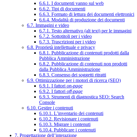
6.6.1. I documenti vanno sul web
6.6.2. Tipi di documenti
6.6.3. Formato di lettura dei documenti elettronici
6.6.4. Modalità di produzione dei documenti
6.7. Immagini e video
6.7.1. Testo alternativo (alt text) per le immagini
6.7.2. Sottotitoli per i video
6.7.3. Trascrizioni per i video
6.8. Proprietà intellettuale e privacy
6.8.1. Pubblicazione di contenuti prodotti dalla
Pubblica Amministrazione
6.8.2. Pubblicazione di contenuti non prodotti
dalla Pubblica Amministrazione
6.8.3. Consenso dei soggetti ritratti
6.9. Ottimizzazione per i motori di ricerca (SEO)
6.9.1. I fattori
on-page
6.9.2. I fattori
off-page
6.9.3. Strumenti di diagnostica SEO: Search
Console
6.10. Gestire i contenuti
6.10.1. L’inventario dei contenuti
6.10.2. Revisionare i contenuti
6.10.3. Migrare i contenuti
6.10.4. Pubblicare i contenuti
7. Progettazione dell’interazione