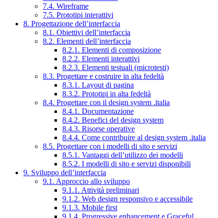
7.4. Wireframe
7.5. Prototipi interattivi
8. Progettazione dell’interfaccia
8.1. Obiettivi dell’interfaccia
8.2. Elementi dell’interfaccia
8.2.1. Elementi di composizione
8.2.2. Elementi interattivi
8.2.3. Elementi testuali (microtesti)
8.3. Progettare e costruire in alta fedeltà
8.3.1. Layout di pagina
8.3.2. Prototipi in alta fedeltà
8.4. Progettare con il design system .italia
8.4.1. Documentazione
8.4.2. Benefici del design system
8.4.3. Risorse operative
8.4.4. Come contribuire al design system .italia
8.5. Progettare con i modelli di sito e servizi
8.5.1. Vantaggi dell’utilizzo dei modelli
8.5.2. I modelli di sito e servizi disponibili
9. Sviluppo dell’interfaccia
9.1. Approccio allo sviluppo
9.1.1. Attività preliminari
9.1.2. Web design responsivo e accessibile
9.1.3. Mobile first
9.1.4. Progressive enhancement e Graceful