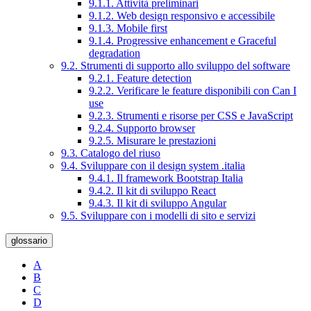
9.1.1. Attività preliminari
9.1.2. Web design responsivo e accessibile
9.1.3. Mobile first
9.1.4. Progressive enhancement e Graceful
degradation
9.2. Strumenti di supporto allo sviluppo del software
9.2.1. Feature detection
9.2.2. Verificare le feature disponibili con Can I
use
9.2.3. Strumenti e risorse per CSS e JavaScript
9.2.4. Supporto browser
9.2.5. Misurare le prestazioni
9.3. Catalogo del riuso
9.4. Sviluppare con il design system .italia
9.4.1. Il framework Bootstrap Italia
9.4.2. Il kit di sviluppo React
9.4.3. Il kit di sviluppo Angular
9.5. Sviluppare con i modelli di sito e servizi
glossario
A
B
C
D