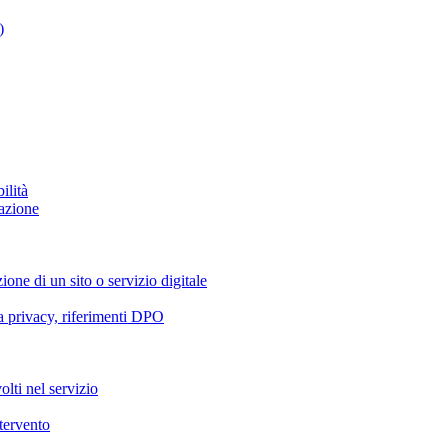
)
ilità
azione
ione di un sito o servizio digitale
va privacy, riferimenti DPO
olti nel servizio
ntervento