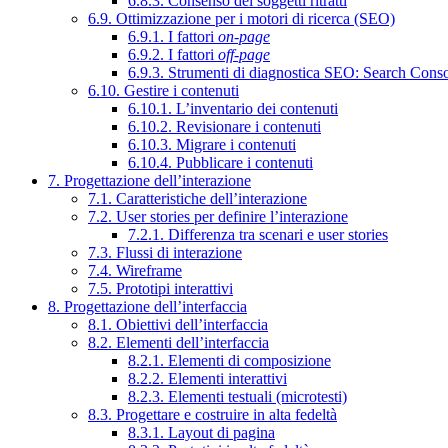
6.8.3. Consenso dei soggetti ritratti
6.9. Ottimizzazione per i motori di ricerca (SEO)
6.9.1. I fattori
on-page
6.9.2. I fattori
off-page
6.9.3. Strumenti di diagnostica SEO: Search Cons
6.10. Gestire i contenuti
6.10.1. L’inventario dei contenuti
6.10.2. Revisionare i contenuti
6.10.3. Migrare i contenuti
6.10.4. Pubblicare i contenuti
7. Progettazione dell’interazione
7.1. Caratteristiche dell’interazione
7.2. User stories per definire l’interazione
7.2.1. Differenza tra scenari e user stories
7.3. Flussi di interazione
7.4. Wireframe
7.5. Prototipi interattivi
8. Progettazione dell’interfaccia
8.1. Obiettivi dell’interfaccia
8.2. Elementi dell’interfaccia
8.2.1. Elementi di composizione
8.2.2. Elementi interattivi
8.2.3. Elementi testuali (microtesti)
8.3. Progettare e costruire in alta fedeltà
8.3.1. Layout di pagina