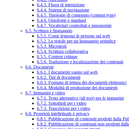
6.4.3. Flussi di interazione
6.4.4. Sistemi di navigazione
6.4.5. Tipologie di contenuto (content type)
6.4.6. Ontologie e standard
6.4.7. Vocabolari controllati e tassonomie
6.5. Scrittura e linguaggio
6.5.1. Come leggono le persone sul web
6.5.2. Le regole per un linguaggio semplice
6.5.3. Microtesti
6.5.4. Scrittura collaborativa
6.5.5. Content critique
6.5.6. Traduzione e localizzazione dei contenuti
6.6. Documenti
6.6.1. I documenti vanno sul web
6.6.2. Tipi di documenti
6.6.3. Formato di lettura dei documenti elettronici
6.6.4. Modalità di produzione dei documenti
6.7. Immagini e video
6.7.1. Testo alternativo (alt text) per le immagini
6.7.2. Sottotitoli per i video
6.7.3. Trascrizioni per i video
6.8. Proprietà intellettuale e privacy
6.8.1. Pubblicazione di contenuti prodotti dalla P
6.8.2. Pubblicazione di contenuti non prodotti dal