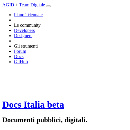
AGID
+
Team Digitale
Piano Triennale
Le community
Developers
Designers
Gli strumenti
Forum
Docs
GitHub
Docs Italia
beta
Documenti pubblici, digitali.