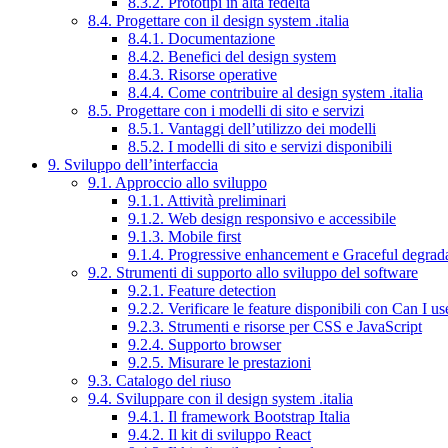
8.3.2. Prototipi in alta fedeltà
8.4. Progettare con il design system .italia
8.4.1. Documentazione
8.4.2. Benefici del design system
8.4.3. Risorse operative
8.4.4. Come contribuire al design system .italia
8.5. Progettare con i modelli di sito e servizi
8.5.1. Vantaggi dell’utilizzo dei modelli
8.5.2. I modelli di sito e servizi disponibili
9. Sviluppo dell’interfaccia
9.1. Approccio allo sviluppo
9.1.1. Attività preliminari
9.1.2. Web design responsivo e accessibile
9.1.3. Mobile first
9.1.4. Progressive enhancement e Graceful degrad
9.2. Strumenti di supporto allo sviluppo del software
9.2.1. Feature detection
9.2.2. Verificare le feature disponibili con Can I us
9.2.3. Strumenti e risorse per CSS e JavaScript
9.2.4. Supporto browser
9.2.5. Misurare le prestazioni
9.3. Catalogo del riuso
9.4. Sviluppare con il design system .italia
9.4.1. Il framework Bootstrap Italia
9.4.2. Il kit di sviluppo React