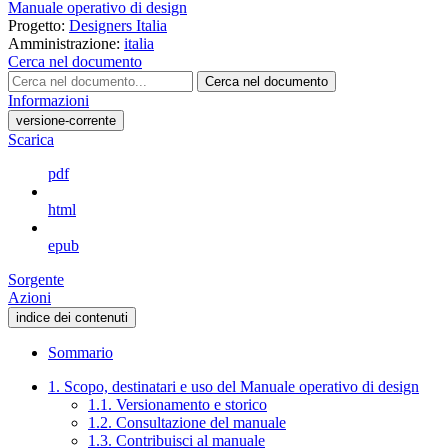
Manuale operativo di design
Progetto:
Designers Italia
Amministrazione:
italia
Cerca nel documento
Cerca nel documento
Informazioni
versione-corrente
Scarica
pdf
html
epub
Sorgente
Azioni
indice dei contenuti
Sommario
1. Scopo, destinatari e uso del Manuale operativo di design
1.1. Versionamento e storico
1.2. Consultazione del manuale
1.3. Contribuisci al manuale