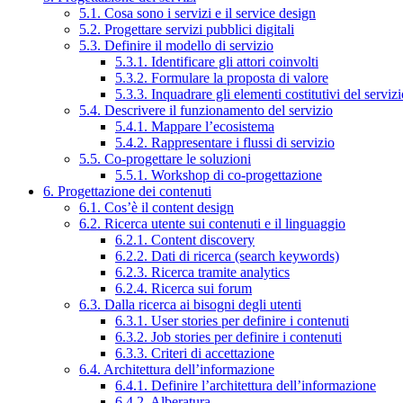
5.1. Cosa sono i servizi e il service design
5.2. Progettare servizi pubblici digitali
5.3. Definire il modello di servizio
5.3.1. Identificare gli attori coinvolti
5.3.2. Formulare la proposta di valore
5.3.3. Inquadrare gli elementi costitutivi del serviz
5.4. Descrivere il funzionamento del servizio
5.4.1. Mappare l’ecosistema
5.4.2. Rappresentare i flussi di servizio
5.5. Co-progettare le soluzioni
5.5.1. Workshop di co-progettazione
6. Progettazione dei contenuti
6.1. Cos’è il content design
6.2. Ricerca utente sui contenuti e il linguaggio
6.2.1. Content discovery
6.2.2. Dati di ricerca (search keywords)
6.2.3. Ricerca tramite analytics
6.2.4. Ricerca sui forum
6.3. Dalla ricerca ai bisogni degli utenti
6.3.1. User stories per definire i contenuti
6.3.2. Job stories per definire i contenuti
6.3.3. Criteri di accettazione
6.4. Architettura dell’informazione
6.4.1. Definire l’architettura dell’informazione
6.4.2. Alberatura