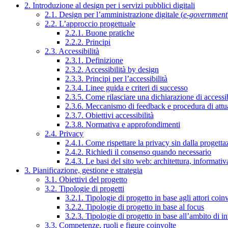
2. Introduzione al design per i servizi pubblici digitali
2.1. Design per l’amministrazione digitale (
e-government
2.2. L’approccio progettuale
2.2.1. Buone pratiche
2.2.2. Principi
2.3. Accessibilità
2.3.1. Definizione
2.3.2. Accessibilità by design
2.3.3. Principi per l’accessibilità
2.3.4. Linee guida e criteri di successo
2.3.5. Come rilasciare una dichiarazione di accessib
2.3.6. Meccanismo di feedback e procedura di attu
2.3.7. Obiettivi accessibilità
2.3.8. Normativa e approfondimenti
2.4. Privacy
2.4.1. Come rispettare la privacy sin dalla progettaz
2.4.2. Richiedi il consenso quando necessario
2.4.3. Le basi del sito web: architettura, informati
3. Pianificazione, gestione e strategia
3.1. Obiettivi del progetto
3.2. Tipologie di progetti
3.2.1. Tipologie di progetto in base agli attori coinv
3.2.2. Tipologie di progetto in base al focus
3.2.3. Tipologie di progetto in base all’ambito di i
3.3. Competenze, ruoli e figure coinvolte