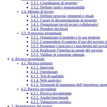
3.3.1. Coordinatore di progetto
3.3.2. Definire ruoli e responsabilità
3.4. Metodo di lavoro
3.4.1. Definire processi, strumenti e rituali
3.4.2. Curare la documentazione di progetto
3.4.3. Organizzare tavoli tecnici collaborativi
3.4.4. Prendere decisioni
3.5. Il processo progettuale
3.5.1. Organizzare il progetto e la sua gestione
3.5.2. Comprendere il contesto d’uso del servizio 
3.5.3. Progettare i processi e i
touchpoint
del servi
3.5.4. Realizzare l’interfaccia utente del servizio
3.5.5. Validare la soluzione ottenuta
4. Ricerca progettuale
4.1. Ricerca primaria
4.1.1. Interviste
4.1.2. Questionari
4.1.3. Test di usabilità
4.1.4. Web analytics
4.1.5. Strumenti di mappatura dell’esperienza uten
4.2. Ricerca secondaria
4.2.1. Ricerca documentale
4.2.2. Analisi benchmark
4.2.3. Valutazione euristica
5. Progettazione dei servizi