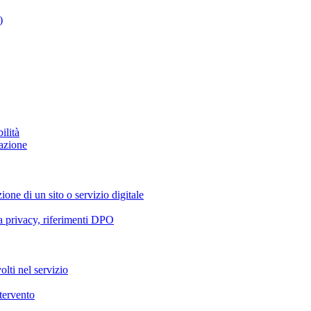
)
ilità
azione
ione di un sito o servizio digitale
va privacy, riferimenti DPO
olti nel servizio
ntervento