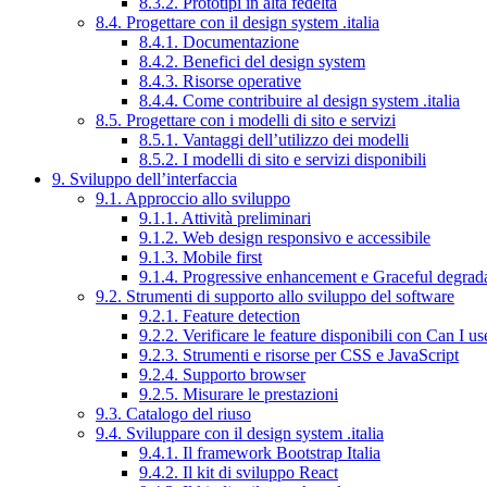
8.3.2. Prototipi in alta fedeltà
8.4. Progettare con il design system .italia
8.4.1. Documentazione
8.4.2. Benefici del design system
8.4.3. Risorse operative
8.4.4. Come contribuire al design system .italia
8.5. Progettare con i modelli di sito e servizi
8.5.1. Vantaggi dell’utilizzo dei modelli
8.5.2. I modelli di sito e servizi disponibili
9. Sviluppo dell’interfaccia
9.1. Approccio allo sviluppo
9.1.1. Attività preliminari
9.1.2. Web design responsivo e accessibile
9.1.3. Mobile first
9.1.4. Progressive enhancement e Graceful degrad
9.2. Strumenti di supporto allo sviluppo del software
9.2.1. Feature detection
9.2.2. Verificare le feature disponibili con Can I us
9.2.3. Strumenti e risorse per CSS e JavaScript
9.2.4. Supporto browser
9.2.5. Misurare le prestazioni
9.3. Catalogo del riuso
9.4. Sviluppare con il design system .italia
9.4.1. Il framework Bootstrap Italia
9.4.2. Il kit di sviluppo React