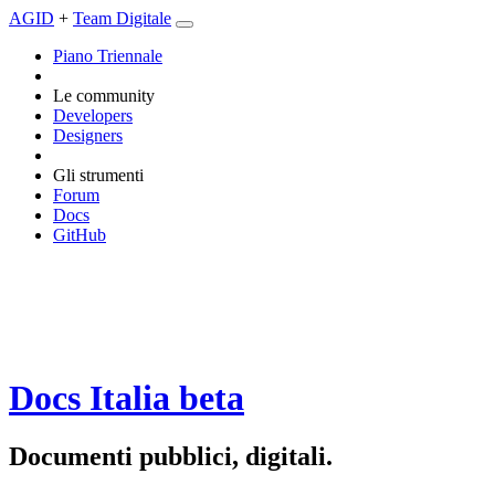
AGID
+
Team Digitale
Piano Triennale
Le community
Developers
Designers
Gli strumenti
Forum
Docs
GitHub
Docs Italia
beta
Documenti pubblici, digitali.