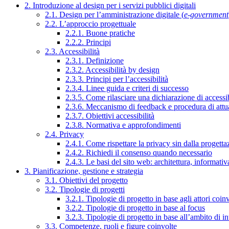
2. Introduzione al design per i servizi pubblici digitali
2.1. Design per l’amministrazione digitale (
e-government
2.2. L’approccio progettuale
2.2.1. Buone pratiche
2.2.2. Principi
2.3. Accessibilità
2.3.1. Definizione
2.3.2. Accessibilità by design
2.3.3. Principi per l’accessibilità
2.3.4. Linee guida e criteri di successo
2.3.5. Come rilasciare una dichiarazione di accessib
2.3.6. Meccanismo di feedback e procedura di attu
2.3.7. Obiettivi accessibilità
2.3.8. Normativa e approfondimenti
2.4. Privacy
2.4.1. Come rispettare la privacy sin dalla progettaz
2.4.2. Richiedi il consenso quando necessario
2.4.3. Le basi del sito web: architettura, informati
3. Pianificazione, gestione e strategia
3.1. Obiettivi del progetto
3.2. Tipologie di progetti
3.2.1. Tipologie di progetto in base agli attori coinv
3.2.2. Tipologie di progetto in base al focus
3.2.3. Tipologie di progetto in base all’ambito di i
3.3. Competenze, ruoli e figure coinvolte