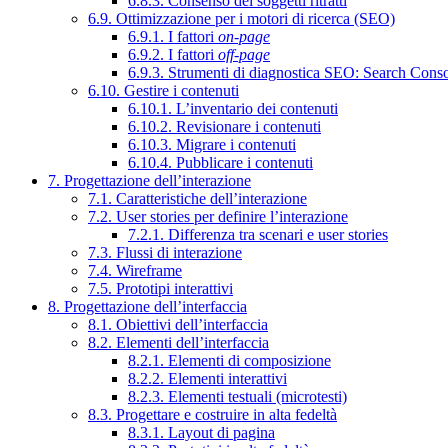
6.8.3. Consenso dei soggetti ritratti
6.9. Ottimizzazione per i motori di ricerca (SEO)
6.9.1. I fattori
on-page
6.9.2. I fattori
off-page
6.9.3. Strumenti di diagnostica SEO: Search Cons
6.10. Gestire i contenuti
6.10.1. L’inventario dei contenuti
6.10.2. Revisionare i contenuti
6.10.3. Migrare i contenuti
6.10.4. Pubblicare i contenuti
7. Progettazione dell’interazione
7.1. Caratteristiche dell’interazione
7.2. User stories per definire l’interazione
7.2.1. Differenza tra scenari e user stories
7.3. Flussi di interazione
7.4. Wireframe
7.5. Prototipi interattivi
8. Progettazione dell’interfaccia
8.1. Obiettivi dell’interfaccia
8.2. Elementi dell’interfaccia
8.2.1. Elementi di composizione
8.2.2. Elementi interattivi
8.2.3. Elementi testuali (microtesti)
8.3. Progettare e costruire in alta fedeltà
8.3.1. Layout di pagina