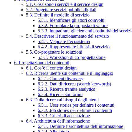
5.1. Cosa sono i servizi e il service design
5.2. Progettare servizi pubblici digitali
5.3. Definire il modello di servizio
5.3.1. Identificare gli attori coinvolti
5.3.2. Formulare la proposta di valore
5.3.3. Inquadrare gli elementi costitutivi del serviz
5.4. Descrivere il funzionamento del servizio
5.4.1. Mappare l’ecosistema
5.4.2. Rappresentare i flussi di servizio
5.5. Co-progettare le soluzioni
5.5.1. Workshop di co-progettazione
6. Progettazione dei contenuti
6.1. Cos’è il content design
6.2. Ricerca utente sui contenuti e il linguaggio
6.2.1. Content discovery
6.2.2. Dati di ricerca (search keywords)
6.2.3. Ricerca tramite analytics
6.2.4. Ricerca sui forum
6.3. Dalla ricerca ai bisogni degli utenti
6.3.1. User stories per definire i contenuti
6.3.2. Job stories per definire i contenuti
6.3.3. Criteri di accettazione
6.4. Architettura dell’informazione
6.4.1. Definire l’architettura dell’informazione
6.4.2. Alberatura