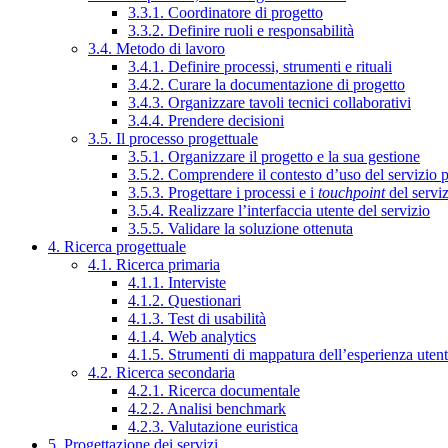
3.3.1. Coordinatore di progetto
3.3.2. Definire ruoli e responsabilità
3.4. Metodo di lavoro
3.4.1. Definire processi, strumenti e rituali
3.4.2. Curare la documentazione di progetto
3.4.3. Organizzare tavoli tecnici collaborativi
3.4.4. Prendere decisioni
3.5. Il processo progettuale
3.5.1. Organizzare il progetto e la sua gestione
3.5.2. Comprendere il contesto d’uso del servizio 
3.5.3. Progettare i processi e i
touchpoint
del servi
3.5.4. Realizzare l’interfaccia utente del servizio
3.5.5. Validare la soluzione ottenuta
4. Ricerca progettuale
4.1. Ricerca primaria
4.1.1. Interviste
4.1.2. Questionari
4.1.3. Test di usabilità
4.1.4. Web analytics
4.1.5. Strumenti di mappatura dell’esperienza uten
4.2. Ricerca secondaria
4.2.1. Ricerca documentale
4.2.2. Analisi benchmark
4.2.3. Valutazione euristica
5. Progettazione dei servizi