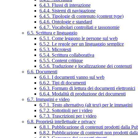
6.4.3. Flussi di interazione
6.4.4. Sistemi di navigazione
6.4.5. Tipologie di contenuto (content type)
6.4.6. Ontologie e standard
6.4.7. Vocabolari controllati e tassonomie
6.5. Scrittura e linguaggio
6.5.1. Come leggono le persone sul web
6.5.2. Le regole per un linguaggio semplice
6.5.3. Microtesti
6.5.4. Scrittura collaborativa
6.5.5. Content critique
6.5.6. Traduzione e localizzazione dei contenuti
6.6. Documenti
6.6.1. I documenti vanno sul web
6.6.2. Tipi di documenti
6.6.3. Formato di lettura dei documenti elettronici
6.6.4. Modalità di produzione dei documenti
6.7. Immagini e video
6.7.1. Testo alternativo (alt text) per le immagini
6.7.2. Sottotitoli per i video
6.7.3. Trascrizioni per i video
6.8. Proprietà intellettuale e privacy
6.8.1. Pubblicazione di contenuti prodotti dalla P
6.8.2. Pubblicazione di contenuti non prodotti dal