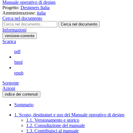
Manuale operativo di design
Progetto:
Designers Italia
Amministrazione:
italia
Cerca nel documento
Cerca nel documento
Informazioni
versione-corrente
Scarica
pdf
html
epub
Sorgente
Azioni
indice dei contenuti
Sommario
1. Scopo, destinatari e uso del Manuale operativo di design
1.1. Versionamento e storico
1.2. Consultazione del manuale
1.3. Contribuisci al manuale