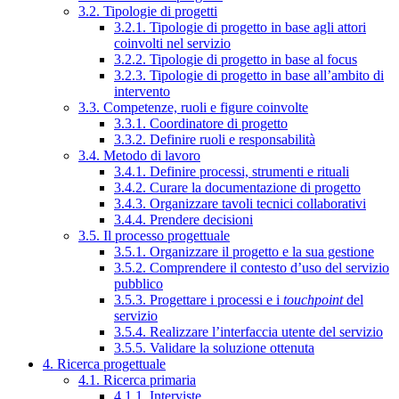
3.2. Tipologie di progetti
3.2.1. Tipologie di progetto in base agli attori
coinvolti nel servizio
3.2.2. Tipologie di progetto in base al focus
3.2.3. Tipologie di progetto in base all’ambito di
intervento
3.3. Competenze, ruoli e figure coinvolte
3.3.1. Coordinatore di progetto
3.3.2. Definire ruoli e responsabilità
3.4. Metodo di lavoro
3.4.1. Definire processi, strumenti e rituali
3.4.2. Curare la documentazione di progetto
3.4.3. Organizzare tavoli tecnici collaborativi
3.4.4. Prendere decisioni
3.5. Il processo progettuale
3.5.1. Organizzare il progetto e la sua gestione
3.5.2. Comprendere il contesto d’uso del servizio
pubblico
3.5.3. Progettare i processi e i
touchpoint
del
servizio
3.5.4. Realizzare l’interfaccia utente del servizio
3.5.5. Validare la soluzione ottenuta
4. Ricerca progettuale
4.1. Ricerca primaria
4.1.1. Interviste