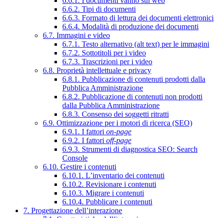
6.6.1. I documenti vanno sul web
6.6.2. Tipi di documenti
6.6.3. Formato di lettura dei documenti elettronici
6.6.4. Modalità di produzione dei documenti
6.7. Immagini e video
6.7.1. Testo alternativo (alt text) per le immagini
6.7.2. Sottotitoli per i video
6.7.3. Trascrizioni per i video
6.8. Proprietà intellettuale e privacy
6.8.1. Pubblicazione di contenuti prodotti dalla
Pubblica Amministrazione
6.8.2. Pubblicazione di contenuti non prodotti
dalla Pubblica Amministrazione
6.8.3. Consenso dei soggetti ritratti
6.9. Ottimizzazione per i motori di ricerca (SEO)
6.9.1. I fattori
on-page
6.9.2. I fattori
off-page
6.9.3. Strumenti di diagnostica SEO: Search
Console
6.10. Gestire i contenuti
6.10.1. L’inventario dei contenuti
6.10.2. Revisionare i contenuti
6.10.3. Migrare i contenuti
6.10.4. Pubblicare i contenuti
7. Progettazione dell’interazione