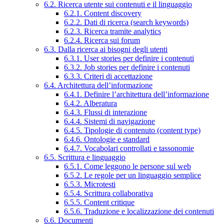
6.2. Ricerca utente sui contenuti e il linguaggio
6.2.1. Content discovery
6.2.2. Dati di ricerca (search keywords)
6.2.3. Ricerca tramite analytics
6.2.4. Ricerca sui forum
6.3. Dalla ricerca ai bisogni degli utenti
6.3.1. User stories per definire i contenuti
6.3.2. Job stories per definire i contenuti
6.3.3. Criteri di accettazione
6.4. Architettura dell’informazione
6.4.1. Definire l’architettura dell’informazione
6.4.2. Alberatura
6.4.3. Flussi di interazione
6.4.4. Sistemi di navigazione
6.4.5. Tipologie di contenuto (content type)
6.4.6. Ontologie e standard
6.4.7. Vocabolari controllati e tassonomie
6.5. Scrittura e linguaggio
6.5.1. Come leggono le persone sul web
6.5.2. Le regole per un linguaggio semplice
6.5.3. Microtesti
6.5.4. Scrittura collaborativa
6.5.5. Content critique
6.5.6. Traduzione e localizzazione dei contenuti
6.6. Documenti