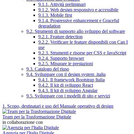
9.1.1. Attività preliminari
9.1.2. Web design responsivo e accessibile
9.1.3. Mobile first
9.1.4. Progressive enhancement e Graceful
degradation
9.2. Strumenti di supporto allo sviluppo del software
9.2.1. Feature detection
9.2.2. Verificare le feature disponibili con Can I
use
9.2.3. Strumenti e risorse per CSS e JavaScript
9.2.4. Supporto browser
9.2.5. Misurare le prestazioni
9.3. Catalogo del riuso
9.4. Sviluppare con il design system .italia
9.4.1. Il framework Bootstrap Italia
9.4.2. Il kit di sviluppo React
9.4.3. Il kit di sviluppo Angular
9.5. Sviluppare con i modelli di sito e servizi
1. Scopo, destinatari e uso del Manuale operativo di design
Team per la Trasformazione Digitale
in collaborazione con
Agenzia per l'Italia Digitale