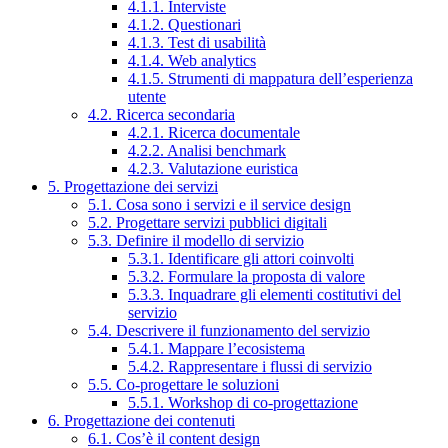
4.1.1. Interviste
4.1.2. Questionari
4.1.3. Test di usabilità
4.1.4. Web analytics
4.1.5. Strumenti di mappatura dell’esperienza
utente
4.2. Ricerca secondaria
4.2.1. Ricerca documentale
4.2.2. Analisi benchmark
4.2.3. Valutazione euristica
5. Progettazione dei servizi
5.1. Cosa sono i servizi e il service design
5.2. Progettare servizi pubblici digitali
5.3. Definire il modello di servizio
5.3.1. Identificare gli attori coinvolti
5.3.2. Formulare la proposta di valore
5.3.3. Inquadrare gli elementi costitutivi del
servizio
5.4. Descrivere il funzionamento del servizio
5.4.1. Mappare l’ecosistema
5.4.2. Rappresentare i flussi di servizio
5.5. Co-progettare le soluzioni
5.5.1. Workshop di co-progettazione
6. Progettazione dei contenuti
6.1. Cos’è il content design