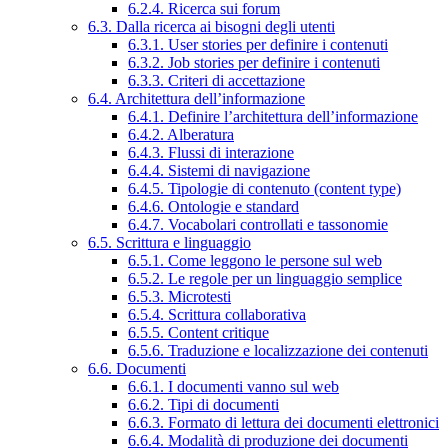
6.2.4. Ricerca sui forum
6.3. Dalla ricerca ai bisogni degli utenti
6.3.1. User stories per definire i contenuti
6.3.2. Job stories per definire i contenuti
6.3.3. Criteri di accettazione
6.4. Architettura dell’informazione
6.4.1. Definire l’architettura dell’informazione
6.4.2. Alberatura
6.4.3. Flussi di interazione
6.4.4. Sistemi di navigazione
6.4.5. Tipologie di contenuto (content type)
6.4.6. Ontologie e standard
6.4.7. Vocabolari controllati e tassonomie
6.5. Scrittura e linguaggio
6.5.1. Come leggono le persone sul web
6.5.2. Le regole per un linguaggio semplice
6.5.3. Microtesti
6.5.4. Scrittura collaborativa
6.5.5. Content critique
6.5.6. Traduzione e localizzazione dei contenuti
6.6. Documenti
6.6.1. I documenti vanno sul web
6.6.2. Tipi di documenti
6.6.3. Formato di lettura dei documenti elettronici
6.6.4. Modalità di produzione dei documenti