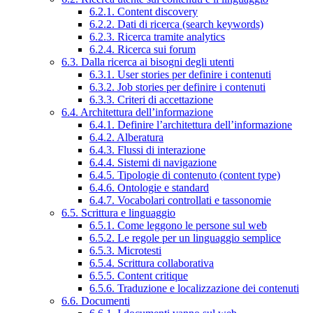
6.2.1. Content discovery
6.2.2. Dati di ricerca (search keywords)
6.2.3. Ricerca tramite analytics
6.2.4. Ricerca sui forum
6.3. Dalla ricerca ai bisogni degli utenti
6.3.1. User stories per definire i contenuti
6.3.2. Job stories per definire i contenuti
6.3.3. Criteri di accettazione
6.4. Architettura dell’informazione
6.4.1. Definire l’architettura dell’informazione
6.4.2. Alberatura
6.4.3. Flussi di interazione
6.4.4. Sistemi di navigazione
6.4.5. Tipologie di contenuto (content type)
6.4.6. Ontologie e standard
6.4.7. Vocabolari controllati e tassonomie
6.5. Scrittura e linguaggio
6.5.1. Come leggono le persone sul web
6.5.2. Le regole per un linguaggio semplice
6.5.3. Microtesti
6.5.4. Scrittura collaborativa
6.5.5. Content critique
6.5.6. Traduzione e localizzazione dei contenuti
6.6. Documenti