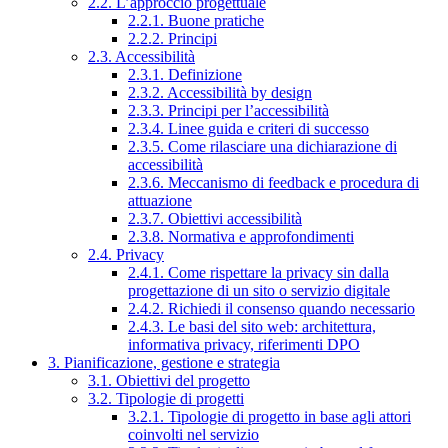
2.2. L’approccio progettuale
2.2.1. Buone pratiche
2.2.2. Principi
2.3. Accessibilità
2.3.1. Definizione
2.3.2. Accessibilità by design
2.3.3. Principi per l’accessibilità
2.3.4. Linee guida e criteri di successo
2.3.5. Come rilasciare una dichiarazione di
accessibilità
2.3.6. Meccanismo di feedback e procedura di
attuazione
2.3.7. Obiettivi accessibilità
2.3.8. Normativa e approfondimenti
2.4. Privacy
2.4.1. Come rispettare la privacy sin dalla
progettazione di un sito o servizio digitale
2.4.2. Richiedi il consenso quando necessario
2.4.3. Le basi del sito web: architettura,
informativa privacy, riferimenti DPO
3. Pianificazione, gestione e strategia
3.1. Obiettivi del progetto
3.2. Tipologie di progetti
3.2.1. Tipologie di progetto in base agli attori
coinvolti nel servizio