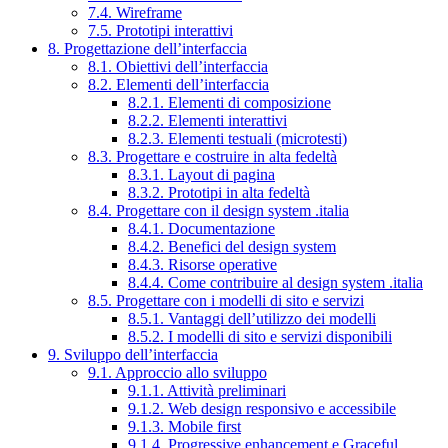
7.4. Wireframe
7.5. Prototipi interattivi
8. Progettazione dell’interfaccia
8.1. Obiettivi dell’interfaccia
8.2. Elementi dell’interfaccia
8.2.1. Elementi di composizione
8.2.2. Elementi interattivi
8.2.3. Elementi testuali (microtesti)
8.3. Progettare e costruire in alta fedeltà
8.3.1. Layout di pagina
8.3.2. Prototipi in alta fedeltà
8.4. Progettare con il design system .italia
8.4.1. Documentazione
8.4.2. Benefici del design system
8.4.3. Risorse operative
8.4.4. Come contribuire al design system .italia
8.5. Progettare con i modelli di sito e servizi
8.5.1. Vantaggi dell’utilizzo dei modelli
8.5.2. I modelli di sito e servizi disponibili
9. Sviluppo dell’interfaccia
9.1. Approccio allo sviluppo
9.1.1. Attività preliminari
9.1.2. Web design responsivo e accessibile
9.1.3. Mobile first
9.1.4. Progressive enhancement e Graceful