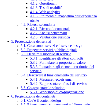
4.1.2. Questionari
4.1.3. Test di usabilità
4.1.4. Web analytics
4.1.5. Strumenti di mappatura dell’esperienza
utente
4.2. Ricerca secondaria
4.2.1. Ricerca documentale
4.2.2. Analisi benchmark
4.2.3. Valutazione euristica
5. Progettazione dei servizi
5.1. Cosa sono i servizi e il service design
5.2. Progettare servizi pubblici digitali
5.3. Definire il modello di servizio
5.3.1. Identificare gli attori coinvolti
5.3.2. Formulare la proposta di valore
5.3.3. Inquadrare gli elementi costitutivi del
servizio
5.4. Descrivere il funzionamento del servizio
5.4.1. Mappare l’ecosistema
5.4.2. Rappresentare i flussi di servizio
5.5. Co-progettare le soluzioni
5.5.1. Workshop di co-progettazione
6. Progettazione dei contenuti
6.1. Cos’è il content design
6.2. Ricerca utente sui contenuti e il linguaggio