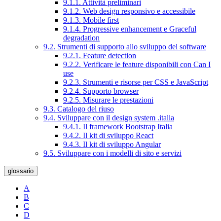
9.1.1. Attività preliminari
9.1.2. Web design responsivo e accessibile
9.1.3. Mobile first
9.1.4. Progressive enhancement e Graceful
degradation
9.2. Strumenti di supporto allo sviluppo del software
9.2.1. Feature detection
9.2.2. Verificare le feature disponibili con Can I
use
9.2.3. Strumenti e risorse per CSS e JavaScript
9.2.4. Supporto browser
9.2.5. Misurare le prestazioni
9.3. Catalogo del riuso
9.4. Sviluppare con il design system .italia
9.4.1. Il framework Bootstrap Italia
9.4.2. Il kit di sviluppo React
9.4.3. Il kit di sviluppo Angular
9.5. Sviluppare con i modelli di sito e servizi
glossario
A
B
C
D