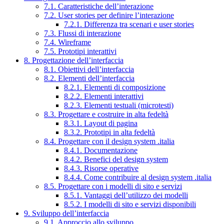
7.1. Caratteristiche dell’interazione
7.2. User stories per definire l’interazione
7.2.1. Differenza tra scenari e user stories
7.3. Flussi di interazione
7.4. Wireframe
7.5. Prototipi interattivi
8. Progettazione dell’interfaccia
8.1. Obiettivi dell’interfaccia
8.2. Elementi dell’interfaccia
8.2.1. Elementi di composizione
8.2.2. Elementi interattivi
8.2.3. Elementi testuali (microtesti)
8.3. Progettare e costruire in alta fedeltà
8.3.1. Layout di pagina
8.3.2. Prototipi in alta fedeltà
8.4. Progettare con il design system .italia
8.4.1. Documentazione
8.4.2. Benefici del design system
8.4.3. Risorse operative
8.4.4. Come contribuire al design system .italia
8.5. Progettare con i modelli di sito e servizi
8.5.1. Vantaggi dell’utilizzo dei modelli
8.5.2. I modelli di sito e servizi disponibili
9. Sviluppo dell’interfaccia
9.1. Approccio allo sviluppo