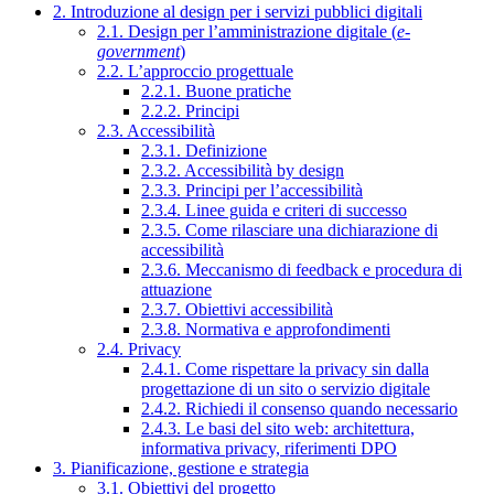
2. Introduzione al design per i servizi pubblici digitali
2.1. Design per l’amministrazione digitale (
e-
government
)
2.2. L’approccio progettuale
2.2.1. Buone pratiche
2.2.2. Principi
2.3. Accessibilità
2.3.1. Definizione
2.3.2. Accessibilità by design
2.3.3. Principi per l’accessibilità
2.3.4. Linee guida e criteri di successo
2.3.5. Come rilasciare una dichiarazione di
accessibilità
2.3.6. Meccanismo di feedback e procedura di
attuazione
2.3.7. Obiettivi accessibilità
2.3.8. Normativa e approfondimenti
2.4. Privacy
2.4.1. Come rispettare la privacy sin dalla
progettazione di un sito o servizio digitale
2.4.2. Richiedi il consenso quando necessario
2.4.3. Le basi del sito web: architettura,
informativa privacy, riferimenti DPO
3. Pianificazione, gestione e strategia
3.1. Obiettivi del progetto