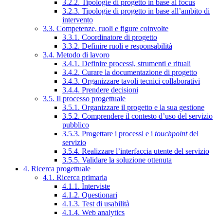
3.2.2. Tipologie di progetto in base al focus
3.2.3. Tipologie di progetto in base all’ambito di
intervento
3.3. Competenze, ruoli e figure coinvolte
3.3.1. Coordinatore di progetto
3.3.2. Definire ruoli e responsabilità
3.4. Metodo di lavoro
3.4.1. Definire processi, strumenti e rituali
3.4.2. Curare la documentazione di progetto
3.4.3. Organizzare tavoli tecnici collaborativi
3.4.4. Prendere decisioni
3.5. Il processo progettuale
3.5.1. Organizzare il progetto e la sua gestione
3.5.2. Comprendere il contesto d’uso del servizio
pubblico
3.5.3. Progettare i processi e i
touchpoint
del
servizio
3.5.4. Realizzare l’interfaccia utente del servizio
3.5.5. Validare la soluzione ottenuta
4. Ricerca progettuale
4.1. Ricerca primaria
4.1.1. Interviste
4.1.2. Questionari
4.1.3. Test di usabilità
4.1.4. Web analytics