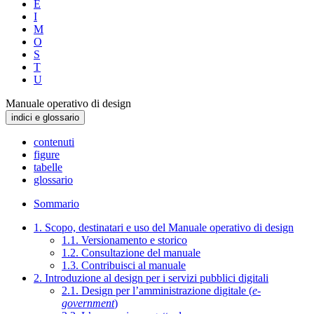
E
I
M
O
S
T
U
Manuale operativo di design
indici e glossario
contenuti
figure
tabelle
glossario
Sommario
1. Scopo, destinatari e uso del Manuale operativo di design
1.1. Versionamento e storico
1.2. Consultazione del manuale
1.3. Contribuisci al manuale
2. Introduzione al design per i servizi pubblici digitali
2.1. Design per l’amministrazione digitale (
e-
government
)