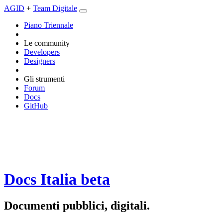
AGID
+
Team Digitale
Piano Triennale
Le community
Developers
Designers
Gli strumenti
Forum
Docs
GitHub
Docs Italia
beta
Documenti pubblici, digitali.