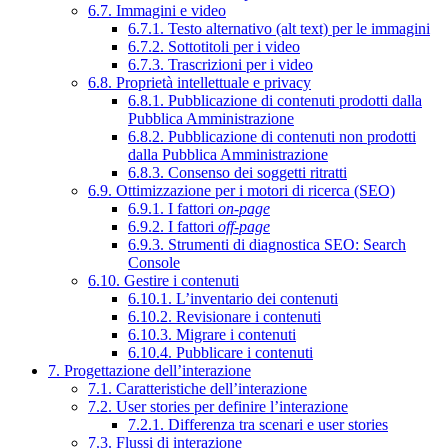
6.7. Immagini e video
6.7.1. Testo alternativo (alt text) per le immagini
6.7.2. Sottotitoli per i video
6.7.3. Trascrizioni per i video
6.8. Proprietà intellettuale e privacy
6.8.1. Pubblicazione di contenuti prodotti dalla
Pubblica Amministrazione
6.8.2. Pubblicazione di contenuti non prodotti
dalla Pubblica Amministrazione
6.8.3. Consenso dei soggetti ritratti
6.9. Ottimizzazione per i motori di ricerca (SEO)
6.9.1. I fattori
on-page
6.9.2. I fattori
off-page
6.9.3. Strumenti di diagnostica SEO: Search
Console
6.10. Gestire i contenuti
6.10.1. L’inventario dei contenuti
6.10.2. Revisionare i contenuti
6.10.3. Migrare i contenuti
6.10.4. Pubblicare i contenuti
7. Progettazione dell’interazione
7.1. Caratteristiche dell’interazione
7.2. User stories per definire l’interazione
7.2.1. Differenza tra scenari e user stories
7.3. Flussi di interazione