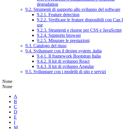
degradation
9.2. Strumenti di supporto allo sviluppo del software
9.2.1. Feature detection
9.2.2. Verificare le feature disponibili con Can I
use
9.2.3. Strumenti e risorse per CSS e JavaScript
9.2.4. Supporto browser
9.2.5. Misurare le prestazioni
9.3. Catalogo del riuso
9.4. Sviluppare con il design system .italia
9.4.1. Il framework Bootstrap Italia
9.4.2. Il kit di sviluppo React
9.4.3. Il kit di sviluppo Angular
9.5. Sviluppare con i modelli di sito e servizi
None
None
A
B
C
D
E
I
M