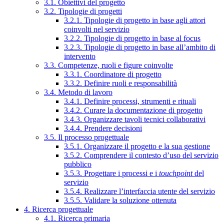
3.1. Obiettivi del progetto
3.2. Tipologie di progetti
3.2.1. Tipologie di progetto in base agli attori
coinvolti nel servizio
3.2.2. Tipologie di progetto in base al focus
3.2.3. Tipologie di progetto in base all’ambito di
intervento
3.3. Competenze, ruoli e figure coinvolte
3.3.1. Coordinatore di progetto
3.3.2. Definire ruoli e responsabilità
3.4. Metodo di lavoro
3.4.1. Definire processi, strumenti e rituali
3.4.2. Curare la documentazione di progetto
3.4.3. Organizzare tavoli tecnici collaborativi
3.4.4. Prendere decisioni
3.5. Il processo progettuale
3.5.1. Organizzare il progetto e la sua gestione
3.5.2. Comprendere il contesto d’uso del servizio
pubblico
3.5.3. Progettare i processi e i
touchpoint
del
servizio
3.5.4. Realizzare l’interfaccia utente del servizio
3.5.5. Validare la soluzione ottenuta
4. Ricerca progettuale
4.1. Ricerca primaria