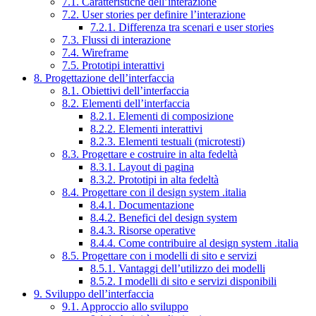
7.1. Caratteristiche dell’interazione
7.2. User stories per definire l’interazione
7.2.1. Differenza tra scenari e user stories
7.3. Flussi di interazione
7.4. Wireframe
7.5. Prototipi interattivi
8. Progettazione dell’interfaccia
8.1. Obiettivi dell’interfaccia
8.2. Elementi dell’interfaccia
8.2.1. Elementi di composizione
8.2.2. Elementi interattivi
8.2.3. Elementi testuali (microtesti)
8.3. Progettare e costruire in alta fedeltà
8.3.1. Layout di pagina
8.3.2. Prototipi in alta fedeltà
8.4. Progettare con il design system .italia
8.4.1. Documentazione
8.4.2. Benefici del design system
8.4.3. Risorse operative
8.4.4. Come contribuire al design system .italia
8.5. Progettare con i modelli di sito e servizi
8.5.1. Vantaggi dell’utilizzo dei modelli
8.5.2. I modelli di sito e servizi disponibili
9. Sviluppo dell’interfaccia
9.1. Approccio allo sviluppo