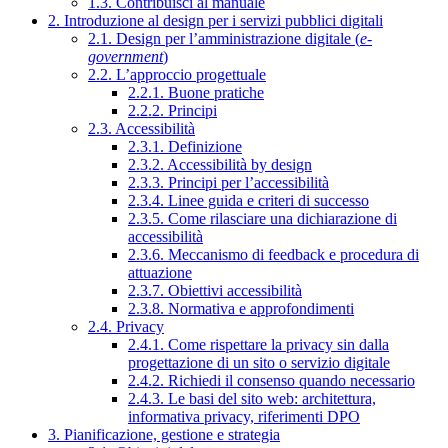
1.3. Contribuisci al manuale
2. Introduzione al design per i servizi pubblici digitali
2.1. Design per l’amministrazione digitale (
e-
government
)
2.2. L’approccio progettuale
2.2.1. Buone pratiche
2.2.2. Principi
2.3. Accessibilità
2.3.1. Definizione
2.3.2. Accessibilità by design
2.3.3. Principi per l’accessibilità
2.3.4. Linee guida e criteri di successo
2.3.5. Come rilasciare una dichiarazione di
accessibilità
2.3.6. Meccanismo di feedback e procedura di
attuazione
2.3.7. Obiettivi accessibilità
2.3.8. Normativa e approfondimenti
2.4. Privacy
2.4.1. Come rispettare la privacy sin dalla
progettazione di un sito o servizio digitale
2.4.2. Richiedi il consenso quando necessario
2.4.3. Le basi del sito web: architettura,
informativa privacy, riferimenti DPO
3. Pianificazione, gestione e strategia