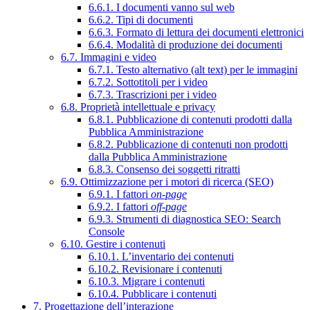
6.6.1. I documenti vanno sul web
6.6.2. Tipi di documenti
6.6.3. Formato di lettura dei documenti elettronici
6.6.4. Modalità di produzione dei documenti
6.7. Immagini e video
6.7.1. Testo alternativo (alt text) per le immagini
6.7.2. Sottotitoli per i video
6.7.3. Trascrizioni per i video
6.8. Proprietà intellettuale e privacy
6.8.1. Pubblicazione di contenuti prodotti dalla
Pubblica Amministrazione
6.8.2. Pubblicazione di contenuti non prodotti
dalla Pubblica Amministrazione
6.8.3. Consenso dei soggetti ritratti
6.9. Ottimizzazione per i motori di ricerca (SEO)
6.9.1. I fattori
on-page
6.9.2. I fattori
off-page
6.9.3. Strumenti di diagnostica SEO: Search
Console
6.10. Gestire i contenuti
6.10.1. L’inventario dei contenuti
6.10.2. Revisionare i contenuti
6.10.3. Migrare i contenuti
6.10.4. Pubblicare i contenuti
7. Progettazione dell’interazione