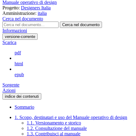
Manuale operativo di design
Progetto:
Designers Italia
Amministrazione:
italia
Cerca nel documento
Cerca nel documento
Informazioni
versione-corrente
Scarica
pdf
html
epub
Sorgente
Azioni
indice dei contenuti
Sommario
1. Scopo, destinatari e uso del Manuale operativo di design
1.1. Versionamento e storico
1.2. Consultazione del manuale
1.3. Contribuisci al manuale