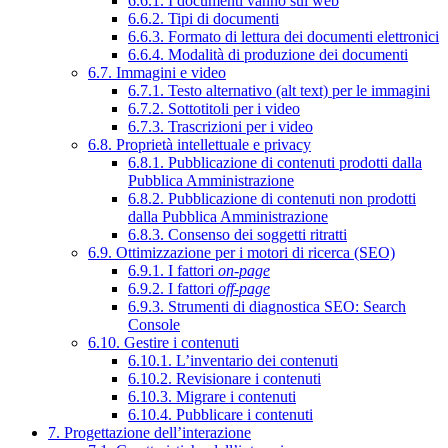
6.6.1. I documenti vanno sul web
6.6.2. Tipi di documenti
6.6.3. Formato di lettura dei documenti elettronici
6.6.4. Modalità di produzione dei documenti
6.7. Immagini e video
6.7.1. Testo alternativo (alt text) per le immagini
6.7.2. Sottotitoli per i video
6.7.3. Trascrizioni per i video
6.8. Proprietà intellettuale e privacy
6.8.1. Pubblicazione di contenuti prodotti dalla
Pubblica Amministrazione
6.8.2. Pubblicazione di contenuti non prodotti
dalla Pubblica Amministrazione
6.8.3. Consenso dei soggetti ritratti
6.9. Ottimizzazione per i motori di ricerca (SEO)
6.9.1. I fattori
on-page
6.9.2. I fattori
off-page
6.9.3. Strumenti di diagnostica SEO: Search
Console
6.10. Gestire i contenuti
6.10.1. L’inventario dei contenuti
6.10.2. Revisionare i contenuti
6.10.3. Migrare i contenuti
6.10.4. Pubblicare i contenuti
7. Progettazione dell’interazione