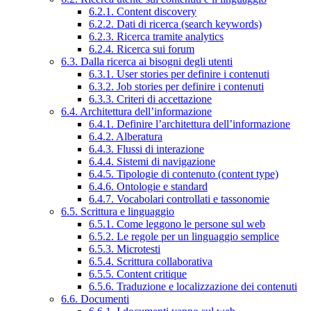
6.2.1. Content discovery
6.2.2. Dati di ricerca (search keywords)
6.2.3. Ricerca tramite analytics
6.2.4. Ricerca sui forum
6.3. Dalla ricerca ai bisogni degli utenti
6.3.1. User stories per definire i contenuti
6.3.2. Job stories per definire i contenuti
6.3.3. Criteri di accettazione
6.4. Architettura dell’informazione
6.4.1. Definire l’architettura dell’informazione
6.4.2. Alberatura
6.4.3. Flussi di interazione
6.4.4. Sistemi di navigazione
6.4.5. Tipologie di contenuto (content type)
6.4.6. Ontologie e standard
6.4.7. Vocabolari controllati e tassonomie
6.5. Scrittura e linguaggio
6.5.1. Come leggono le persone sul web
6.5.2. Le regole per un linguaggio semplice
6.5.3. Microtesti
6.5.4. Scrittura collaborativa
6.5.5. Content critique
6.5.6. Traduzione e localizzazione dei contenuti
6.6. Documenti