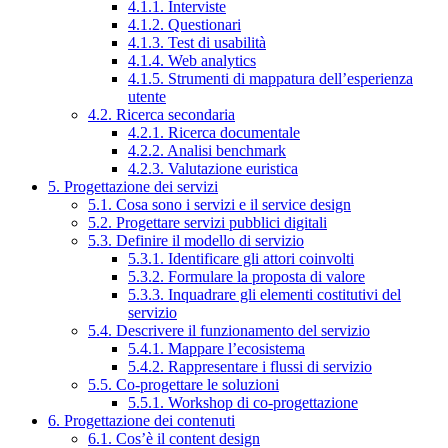
4.1.1. Interviste
4.1.2. Questionari
4.1.3. Test di usabilità
4.1.4. Web analytics
4.1.5. Strumenti di mappatura dell’esperienza
utente
4.2. Ricerca secondaria
4.2.1. Ricerca documentale
4.2.2. Analisi benchmark
4.2.3. Valutazione euristica
5. Progettazione dei servizi
5.1. Cosa sono i servizi e il service design
5.2. Progettare servizi pubblici digitali
5.3. Definire il modello di servizio
5.3.1. Identificare gli attori coinvolti
5.3.2. Formulare la proposta di valore
5.3.3. Inquadrare gli elementi costitutivi del
servizio
5.4. Descrivere il funzionamento del servizio
5.4.1. Mappare l’ecosistema
5.4.2. Rappresentare i flussi di servizio
5.5. Co-progettare le soluzioni
5.5.1. Workshop di co-progettazione
6. Progettazione dei contenuti
6.1. Cos’è il content design