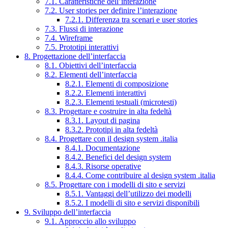
7.1. Caratteristiche dell’interazione
7.2. User stories per definire l’interazione
7.2.1. Differenza tra scenari e user stories
7.3. Flussi di interazione
7.4. Wireframe
7.5. Prototipi interattivi
8. Progettazione dell’interfaccia
8.1. Obiettivi dell’interfaccia
8.2. Elementi dell’interfaccia
8.2.1. Elementi di composizione
8.2.2. Elementi interattivi
8.2.3. Elementi testuali (microtesti)
8.3. Progettare e costruire in alta fedeltà
8.3.1. Layout di pagina
8.3.2. Prototipi in alta fedeltà
8.4. Progettare con il design system .italia
8.4.1. Documentazione
8.4.2. Benefici del design system
8.4.3. Risorse operative
8.4.4. Come contribuire al design system .italia
8.5. Progettare con i modelli di sito e servizi
8.5.1. Vantaggi dell’utilizzo dei modelli
8.5.2. I modelli di sito e servizi disponibili
9. Sviluppo dell’interfaccia
9.1. Approccio allo sviluppo