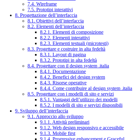
7.4. Wireframe
7.5. Prototipi interattivi
8. Progettazione dell’interfaccia
8.1. Obiettivi dell’interfaccia
8.2. Elementi dell’interfaccia
8.2.1. Elementi di composizione
8.2.2. Elementi interattivi
8.2.3. Elementi testuali (microtesti)
8.3. Progettare e costruire in alta fedeltà
8.3.1. Layout di pagina
8.3.2. Prototipi in alta fedeltà
8.4. Progettare con il design system .italia
8.4.1. Documentazione
8.4.2. Benefici del design system
8.4.3. Risorse operative
8.4.4. Come contribuire al design system .italia
8.5. Progettare con i modelli di sito e servizi
8.5.1. Vantaggi dell’utilizzo dei modelli
8.5.2. I modelli di sito e servizi disponibili
9. Sviluppo dell’interfaccia
9.1. Approccio allo sviluppo
9.1.1. Attività preliminari
9.1.2. Web design responsivo e accessibile
9.1.3. Mobile first
9.1.4. Progressive enhancement e Graceful