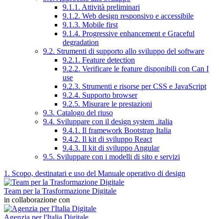
9.1.1. Attività preliminari
9.1.2. Web design responsivo e accessibile
9.1.3. Mobile first
9.1.4. Progressive enhancement e Graceful
degradation
9.2. Strumenti di supporto allo sviluppo del software
9.2.1. Feature detection
9.2.2. Verificare le feature disponibili con Can I
use
9.2.3. Strumenti e risorse per CSS e JavaScript
9.2.4. Supporto browser
9.2.5. Misurare le prestazioni
9.3. Catalogo del riuso
9.4. Sviluppare con il design system .italia
9.4.1. Il framework Bootstrap Italia
9.4.2. Il kit di sviluppo React
9.4.3. Il kit di sviluppo Angular
9.5. Sviluppare con i modelli di sito e servizi
1. Scopo, destinatari e uso del Manuale operativo di design
Team per la Trasformazione Digitale
in collaborazione con
Agenzia per l'Italia Digitale