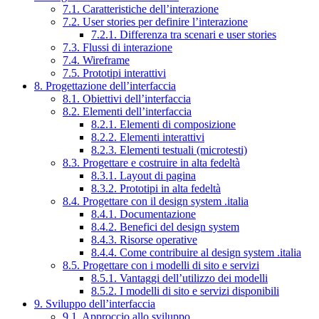
7.1. Caratteristiche dell’interazione
7.2. User stories per definire l’interazione
7.2.1. Differenza tra scenari e user stories
7.3. Flussi di interazione
7.4. Wireframe
7.5. Prototipi interattivi
8. Progettazione dell’interfaccia
8.1. Obiettivi dell’interfaccia
8.2. Elementi dell’interfaccia
8.2.1. Elementi di composizione
8.2.2. Elementi interattivi
8.2.3. Elementi testuali (microtesti)
8.3. Progettare e costruire in alta fedeltà
8.3.1. Layout di pagina
8.3.2. Prototipi in alta fedeltà
8.4. Progettare con il design system .italia
8.4.1. Documentazione
8.4.2. Benefici del design system
8.4.3. Risorse operative
8.4.4. Come contribuire al design system .italia
8.5. Progettare con i modelli di sito e servizi
8.5.1. Vantaggi dell’utilizzo dei modelli
8.5.2. I modelli di sito e servizi disponibili
9. Sviluppo dell’interfaccia
9.1. Approccio allo sviluppo