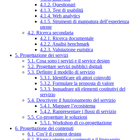
4.1.2. Questionari
4.1.3. Test di usabilità
4.1.4. Web analytics
4.1.5. Strumenti di mappatura dell’esperienza
utente
4.2. Ricerca secondaria
4.2.1. Ricerca documentale
4.2.2. Analisi benchmark
4.2.3. Valutazione euristica
5. Progettazione dei servizi
5.1. Cosa sono i servizi e il service design
5.2. Progettare servizi pubblici digitali
5.3. Definire il modello di servizio
5.3.1. Identificare gli attori coinvolti
5.3.2. Formulare la proposta di valore
5.3.3. Inquadrare gli elementi costitutivi del
servizio
5.4. Descrivere il funzionamento del servizio
5.4.1. Mappare l’ecosistema
5.4.2. Rappresentare i flussi di servizio
5.5. Co-progettare le soluzioni
5.5.1. Workshop di co-progettazione
6. Progettazione dei contenuti
6.1. Cos’è il content design
6.2. Ricerca utente sui contenuti e il linguaggio