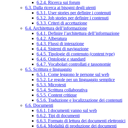
6.2.4. Ricerca sui forum
6.3. Dalla ricerca ai bisogni degli utenti
6.3.1. User stories per definire i contenuti
6.3.2. Job stories per definire i contenuti
6.3.3. Criteri di accettazione
6.4. Architettura dell’informazione
6.4.1. Definire l’architettura dell’informazione
6.4.2. Alberatura
6.4.3. Flussi di interazione
6.4.4. Sistemi di navigazione
6.4.5. Tipologie di contenuto (content type)
6.4.6. Ontologie e standard
6.4.7. Vocabolari controllati e tassonomie
6.5. Scrittura e linguaggio
6.5.1. Come leggono le persone sul web
6.5.2. Le regole per un linguaggio semplice
6.5.3. Microtesti
6.5.4. Scrittura collaborativa
6.5.5. Content critique
6.5.6. Traduzione e localizzazione dei contenuti
6.6. Documenti
6.6.1. I documenti vanno sul web
6.6.2. Tipi di documenti
6.6.3. Formato di lettura dei documenti elettronici
6.6.4. Modalità di produzione dei documenti