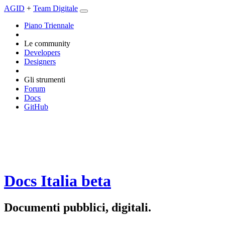
AGID
+
Team Digitale
Piano Triennale
Le community
Developers
Designers
Gli strumenti
Forum
Docs
GitHub
Docs Italia
beta
Documenti pubblici, digitali.