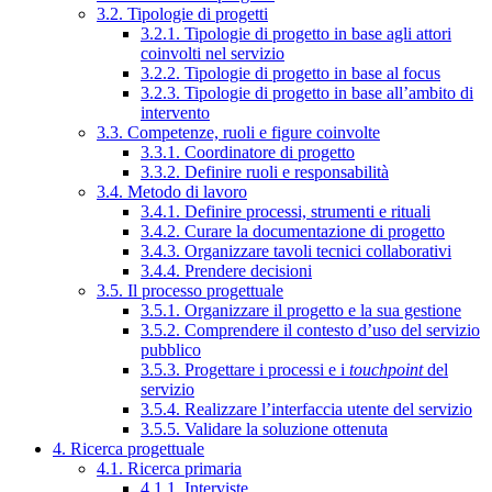
3.2. Tipologie di progetti
3.2.1. Tipologie di progetto in base agli attori
coinvolti nel servizio
3.2.2. Tipologie di progetto in base al focus
3.2.3. Tipologie di progetto in base all’ambito di
intervento
3.3. Competenze, ruoli e figure coinvolte
3.3.1. Coordinatore di progetto
3.3.2. Definire ruoli e responsabilità
3.4. Metodo di lavoro
3.4.1. Definire processi, strumenti e rituali
3.4.2. Curare la documentazione di progetto
3.4.3. Organizzare tavoli tecnici collaborativi
3.4.4. Prendere decisioni
3.5. Il processo progettuale
3.5.1. Organizzare il progetto e la sua gestione
3.5.2. Comprendere il contesto d’uso del servizio
pubblico
3.5.3. Progettare i processi e i
touchpoint
del
servizio
3.5.4. Realizzare l’interfaccia utente del servizio
3.5.5. Validare la soluzione ottenuta
4. Ricerca progettuale
4.1. Ricerca primaria
4.1.1. Interviste