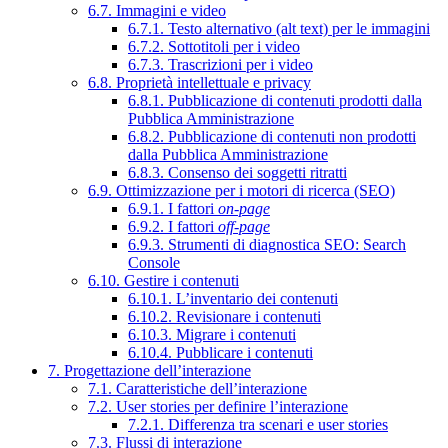
6.7. Immagini e video
6.7.1. Testo alternativo (alt text) per le immagini
6.7.2. Sottotitoli per i video
6.7.3. Trascrizioni per i video
6.8. Proprietà intellettuale e privacy
6.8.1. Pubblicazione di contenuti prodotti dalla
Pubblica Amministrazione
6.8.2. Pubblicazione di contenuti non prodotti
dalla Pubblica Amministrazione
6.8.3. Consenso dei soggetti ritratti
6.9. Ottimizzazione per i motori di ricerca (SEO)
6.9.1. I fattori
on-page
6.9.2. I fattori
off-page
6.9.3. Strumenti di diagnostica SEO: Search
Console
6.10. Gestire i contenuti
6.10.1. L’inventario dei contenuti
6.10.2. Revisionare i contenuti
6.10.3. Migrare i contenuti
6.10.4. Pubblicare i contenuti
7. Progettazione dell’interazione
7.1. Caratteristiche dell’interazione
7.2. User stories per definire l’interazione
7.2.1. Differenza tra scenari e user stories
7.3. Flussi di interazione