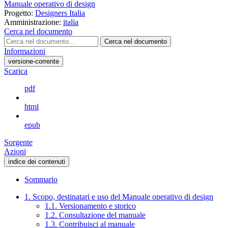
Manuale operativo di design
Progetto:
Designers Italia
Amministrazione:
italia
Cerca nel documento
Cerca nel documento
Informazioni
versione-corrente
Scarica
pdf
html
epub
Sorgente
Azioni
indice dei contenuti
Sommario
1. Scopo, destinatari e uso del Manuale operativo di design
1.1. Versionamento e storico
1.2. Consultazione del manuale
1.3. Contribuisci al manuale