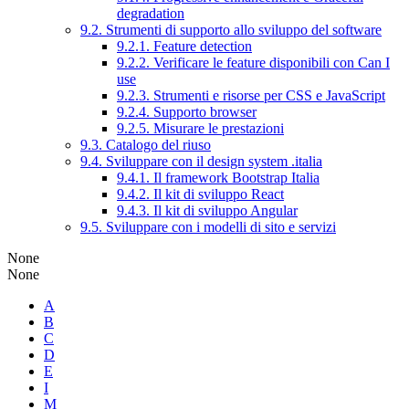
degradation
9.2. Strumenti di supporto allo sviluppo del software
9.2.1. Feature detection
9.2.2. Verificare le feature disponibili con Can I
use
9.2.3. Strumenti e risorse per CSS e JavaScript
9.2.4. Supporto browser
9.2.5. Misurare le prestazioni
9.3. Catalogo del riuso
9.4. Sviluppare con il design system .italia
9.4.1. Il framework Bootstrap Italia
9.4.2. Il kit di sviluppo React
9.4.3. Il kit di sviluppo Angular
9.5. Sviluppare con i modelli di sito e servizi
None
None
A
B
C
D
E
I
M