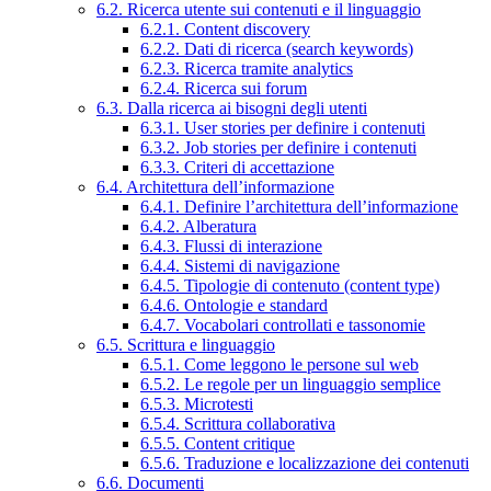
6.2. Ricerca utente sui contenuti e il linguaggio
6.2.1. Content discovery
6.2.2. Dati di ricerca (search keywords)
6.2.3. Ricerca tramite analytics
6.2.4. Ricerca sui forum
6.3. Dalla ricerca ai bisogni degli utenti
6.3.1. User stories per definire i contenuti
6.3.2. Job stories per definire i contenuti
6.3.3. Criteri di accettazione
6.4. Architettura dell’informazione
6.4.1. Definire l’architettura dell’informazione
6.4.2. Alberatura
6.4.3. Flussi di interazione
6.4.4. Sistemi di navigazione
6.4.5. Tipologie di contenuto (content type)
6.4.6. Ontologie e standard
6.4.7. Vocabolari controllati e tassonomie
6.5. Scrittura e linguaggio
6.5.1. Come leggono le persone sul web
6.5.2. Le regole per un linguaggio semplice
6.5.3. Microtesti
6.5.4. Scrittura collaborativa
6.5.5. Content critique
6.5.6. Traduzione e localizzazione dei contenuti
6.6. Documenti