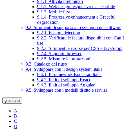
9.1.1. Attività preliminari
9.1.2. Web design responsivo e accessibile
9.1.3. Mobile first
9.1.4. Progressive enhancement e Graceful
degradation
9.2. Strumenti di supporto allo sviluppo del software
9.2.1. Feature detection
9.2.2. Verificare le feature disponibili con Can I
use
9.2.3. Strumenti e risorse per CSS e JavaScript
9.2.4. Supporto browser
9.2.5. Misurare le prestazioni
9.3. Catalogo del riuso
9.4. Sviluppare con il design system .italia
9.4.1. Il framework Bootstrap Italia
9.4.2. Il kit di sviluppo React
9.4.3. Il kit di sviluppo Angular
9.5. Sviluppare con i modelli di sito e servizi
glossario
A
B
C
D