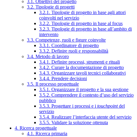
3.1. Obiettivi del progetto
3.2. Tipologie di progetti
3.2.1. Tipologie di progetto in base agli attori
coinvolti nel servizio
3.2.2. Tipologie di progetto in base al focus
3.2.3. Tipologie di progetto in base all’ambito di
intervento
3.3. Competenze, ruoli e figure coinvolte
3.3.1. Coordinatore di progetto
3.3.2. Definire ruoli e responsabilità
3.4. Metodo di lavoro
3.4.1. Definire processi, strumenti e rituali
3.4.2. Curare la documentazione di progetto
3.4.3. Organizzare tavoli tecnici collaborativi
3.4.4. Prendere decisioni
3.5. Il processo progettuale
3.5.1. Organizzare il progetto e la sua gestione
3.5.2. Comprendere il contesto d’uso del servizio
pubblico
3.5.3. Progettare i processi e i
touchpoint
del
servizio
3.5.4. Realizzare l’interfaccia utente del servizio
3.5.5. Validare la soluzione ottenuta
4. Ricerca progettuale
4.1. Ricerca primaria