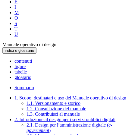
E
I
M
O
S
T
U
Manuale operativo di design
indici e glossario
contenuti
figure
tabelle
glossario
Sommario
1. Scopo, destinatari e uso del Manuale operativo di design
1.1. Versionamento e storico
1.2. Consultazione del manuale
1.3. Contribuisci al manuale
2. Introduzione al design per i servizi pubblici digitali
2.1. Design per l’amministrazione digitale (
e-
government
)