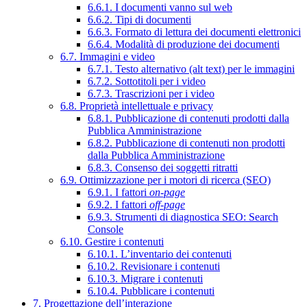
6.6.1. I documenti vanno sul web
6.6.2. Tipi di documenti
6.6.3. Formato di lettura dei documenti elettronici
6.6.4. Modalità di produzione dei documenti
6.7. Immagini e video
6.7.1. Testo alternativo (alt text) per le immagini
6.7.2. Sottotitoli per i video
6.7.3. Trascrizioni per i video
6.8. Proprietà intellettuale e privacy
6.8.1. Pubblicazione di contenuti prodotti dalla
Pubblica Amministrazione
6.8.2. Pubblicazione di contenuti non prodotti
dalla Pubblica Amministrazione
6.8.3. Consenso dei soggetti ritratti
6.9. Ottimizzazione per i motori di ricerca (SEO)
6.9.1. I fattori
on-page
6.9.2. I fattori
off-page
6.9.3. Strumenti di diagnostica SEO: Search
Console
6.10. Gestire i contenuti
6.10.1. L’inventario dei contenuti
6.10.2. Revisionare i contenuti
6.10.3. Migrare i contenuti
6.10.4. Pubblicare i contenuti
7. Progettazione dell’interazione