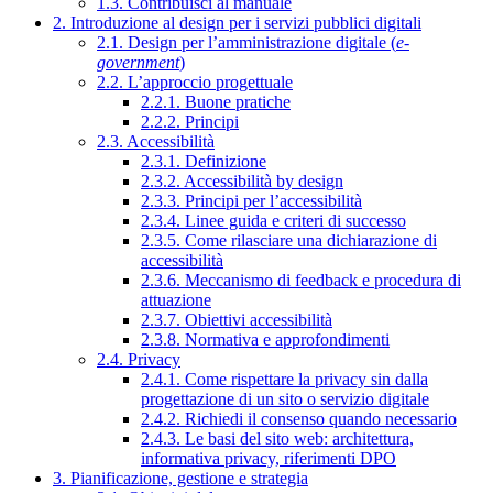
1.3. Contribuisci al manuale
2. Introduzione al design per i servizi pubblici digitali
2.1. Design per l’amministrazione digitale (
e-
government
)
2.2. L’approccio progettuale
2.2.1. Buone pratiche
2.2.2. Principi
2.3. Accessibilità
2.3.1. Definizione
2.3.2. Accessibilità by design
2.3.3. Principi per l’accessibilità
2.3.4. Linee guida e criteri di successo
2.3.5. Come rilasciare una dichiarazione di
accessibilità
2.3.6. Meccanismo di feedback e procedura di
attuazione
2.3.7. Obiettivi accessibilità
2.3.8. Normativa e approfondimenti
2.4. Privacy
2.4.1. Come rispettare la privacy sin dalla
progettazione di un sito o servizio digitale
2.4.2. Richiedi il consenso quando necessario
2.4.3. Le basi del sito web: architettura,
informativa privacy, riferimenti DPO
3. Pianificazione, gestione e strategia