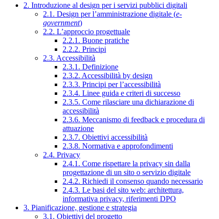
2. Introduzione al design per i servizi pubblici digitali
2.1. Design per l’amministrazione digitale (
e-
government
)
2.2. L’approccio progettuale
2.2.1. Buone pratiche
2.2.2. Principi
2.3. Accessibilità
2.3.1. Definizione
2.3.2. Accessibilità by design
2.3.3. Principi per l’accessibilità
2.3.4. Linee guida e criteri di successo
2.3.5. Come rilasciare una dichiarazione di
accessibilità
2.3.6. Meccanismo di feedback e procedura di
attuazione
2.3.7. Obiettivi accessibilità
2.3.8. Normativa e approfondimenti
2.4. Privacy
2.4.1. Come rispettare la privacy sin dalla
progettazione di un sito o servizio digitale
2.4.2. Richiedi il consenso quando necessario
2.4.3. Le basi del sito web: architettura,
informativa privacy, riferimenti DPO
3. Pianificazione, gestione e strategia
3.1. Obiettivi del progetto