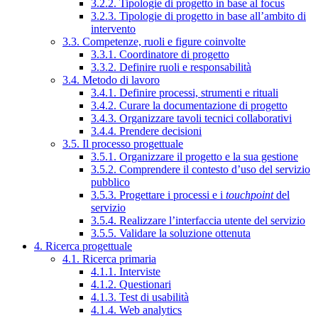
3.2.2. Tipologie di progetto in base al focus
3.2.3. Tipologie di progetto in base all’ambito di
intervento
3.3. Competenze, ruoli e figure coinvolte
3.3.1. Coordinatore di progetto
3.3.2. Definire ruoli e responsabilità
3.4. Metodo di lavoro
3.4.1. Definire processi, strumenti e rituali
3.4.2. Curare la documentazione di progetto
3.4.3. Organizzare tavoli tecnici collaborativi
3.4.4. Prendere decisioni
3.5. Il processo progettuale
3.5.1. Organizzare il progetto e la sua gestione
3.5.2. Comprendere il contesto d’uso del servizio
pubblico
3.5.3. Progettare i processi e i
touchpoint
del
servizio
3.5.4. Realizzare l’interfaccia utente del servizio
3.5.5. Validare la soluzione ottenuta
4. Ricerca progettuale
4.1. Ricerca primaria
4.1.1. Interviste
4.1.2. Questionari
4.1.3. Test di usabilità
4.1.4. Web analytics