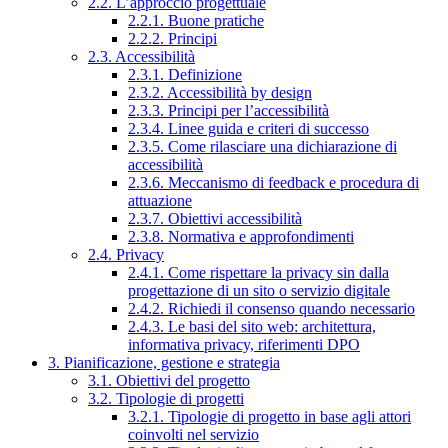
2.2. L’approccio progettuale
2.2.1. Buone pratiche
2.2.2. Principi
2.3. Accessibilità
2.3.1. Definizione
2.3.2. Accessibilità by design
2.3.3. Principi per l’accessibilità
2.3.4. Linee guida e criteri di successo
2.3.5. Come rilasciare una dichiarazione di
accessibilità
2.3.6. Meccanismo di feedback e procedura di
attuazione
2.3.7. Obiettivi accessibilità
2.3.8. Normativa e approfondimenti
2.4. Privacy
2.4.1. Come rispettare la privacy sin dalla
progettazione di un sito o servizio digitale
2.4.2. Richiedi il consenso quando necessario
2.4.3. Le basi del sito web: architettura,
informativa privacy, riferimenti DPO
3. Pianificazione, gestione e strategia
3.1. Obiettivi del progetto
3.2. Tipologie di progetti
3.2.1. Tipologie di progetto in base agli attori
coinvolti nel servizio