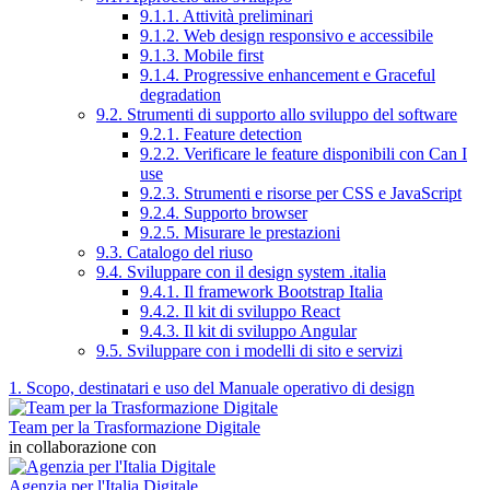
9.1.1. Attività preliminari
9.1.2. Web design responsivo e accessibile
9.1.3. Mobile first
9.1.4. Progressive enhancement e Graceful
degradation
9.2. Strumenti di supporto allo sviluppo del software
9.2.1. Feature detection
9.2.2. Verificare le feature disponibili con Can I
use
9.2.3. Strumenti e risorse per CSS e JavaScript
9.2.4. Supporto browser
9.2.5. Misurare le prestazioni
9.3. Catalogo del riuso
9.4. Sviluppare con il design system .italia
9.4.1. Il framework Bootstrap Italia
9.4.2. Il kit di sviluppo React
9.4.3. Il kit di sviluppo Angular
9.5. Sviluppare con i modelli di sito e servizi
1. Scopo, destinatari e uso del Manuale operativo di design
Team per la Trasformazione Digitale
in collaborazione con
Agenzia per l'Italia Digitale