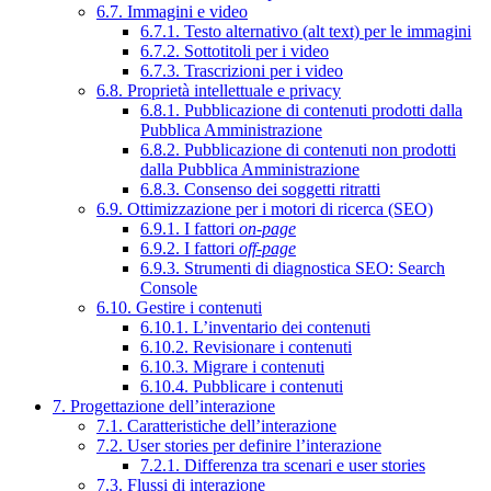
6.7. Immagini e video
6.7.1. Testo alternativo (alt text) per le immagini
6.7.2. Sottotitoli per i video
6.7.3. Trascrizioni per i video
6.8. Proprietà intellettuale e privacy
6.8.1. Pubblicazione di contenuti prodotti dalla
Pubblica Amministrazione
6.8.2. Pubblicazione di contenuti non prodotti
dalla Pubblica Amministrazione
6.8.3. Consenso dei soggetti ritratti
6.9. Ottimizzazione per i motori di ricerca (SEO)
6.9.1. I fattori
on-page
6.9.2. I fattori
off-page
6.9.3. Strumenti di diagnostica SEO: Search
Console
6.10. Gestire i contenuti
6.10.1. L’inventario dei contenuti
6.10.2. Revisionare i contenuti
6.10.3. Migrare i contenuti
6.10.4. Pubblicare i contenuti
7. Progettazione dell’interazione
7.1. Caratteristiche dell’interazione
7.2. User stories per definire l’interazione
7.2.1. Differenza tra scenari e user stories
7.3. Flussi di interazione