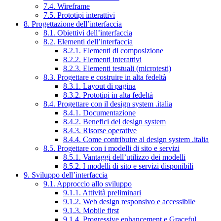
7.4. Wireframe
7.5. Prototipi interattivi
8. Progettazione dell’interfaccia
8.1. Obiettivi dell’interfaccia
8.2. Elementi dell’interfaccia
8.2.1. Elementi di composizione
8.2.2. Elementi interattivi
8.2.3. Elementi testuali (microtesti)
8.3. Progettare e costruire in alta fedeltà
8.3.1. Layout di pagina
8.3.2. Prototipi in alta fedeltà
8.4. Progettare con il design system .italia
8.4.1. Documentazione
8.4.2. Benefici del design system
8.4.3. Risorse operative
8.4.4. Come contribuire al design system .italia
8.5. Progettare con i modelli di sito e servizi
8.5.1. Vantaggi dell’utilizzo dei modelli
8.5.2. I modelli di sito e servizi disponibili
9. Sviluppo dell’interfaccia
9.1. Approccio allo sviluppo
9.1.1. Attività preliminari
9.1.2. Web design responsivo e accessibile
9.1.3. Mobile first
9.1.4. Progressive enhancement e Graceful