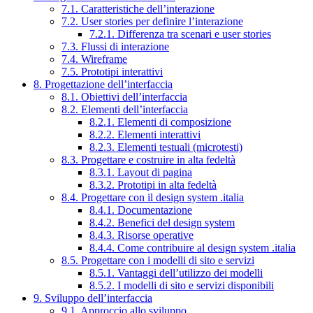
7.1. Caratteristiche dell’interazione
7.2. User stories per definire l’interazione
7.2.1. Differenza tra scenari e user stories
7.3. Flussi di interazione
7.4. Wireframe
7.5. Prototipi interattivi
8. Progettazione dell’interfaccia
8.1. Obiettivi dell’interfaccia
8.2. Elementi dell’interfaccia
8.2.1. Elementi di composizione
8.2.2. Elementi interattivi
8.2.3. Elementi testuali (microtesti)
8.3. Progettare e costruire in alta fedeltà
8.3.1. Layout di pagina
8.3.2. Prototipi in alta fedeltà
8.4. Progettare con il design system .italia
8.4.1. Documentazione
8.4.2. Benefici del design system
8.4.3. Risorse operative
8.4.4. Come contribuire al design system .italia
8.5. Progettare con i modelli di sito e servizi
8.5.1. Vantaggi dell’utilizzo dei modelli
8.5.2. I modelli di sito e servizi disponibili
9. Sviluppo dell’interfaccia
9.1. Approccio allo sviluppo