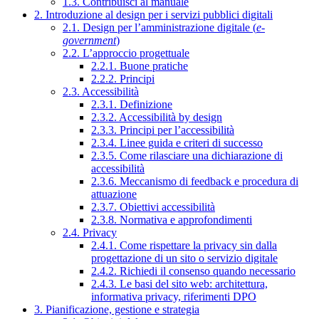
1.3. Contribuisci al manuale
2. Introduzione al design per i servizi pubblici digitali
2.1. Design per l’amministrazione digitale (
e-
government
)
2.2. L’approccio progettuale
2.2.1. Buone pratiche
2.2.2. Principi
2.3. Accessibilità
2.3.1. Definizione
2.3.2. Accessibilità by design
2.3.3. Principi per l’accessibilità
2.3.4. Linee guida e criteri di successo
2.3.5. Come rilasciare una dichiarazione di
accessibilità
2.3.6. Meccanismo di feedback e procedura di
attuazione
2.3.7. Obiettivi accessibilità
2.3.8. Normativa e approfondimenti
2.4. Privacy
2.4.1. Come rispettare la privacy sin dalla
progettazione di un sito o servizio digitale
2.4.2. Richiedi il consenso quando necessario
2.4.3. Le basi del sito web: architettura,
informativa privacy, riferimenti DPO
3. Pianificazione, gestione e strategia