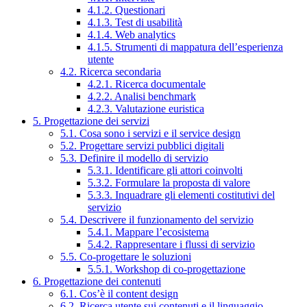
4.1.2. Questionari
4.1.3. Test di usabilità
4.1.4. Web analytics
4.1.5. Strumenti di mappatura dell’esperienza
utente
4.2. Ricerca secondaria
4.2.1. Ricerca documentale
4.2.2. Analisi benchmark
4.2.3. Valutazione euristica
5. Progettazione dei servizi
5.1. Cosa sono i servizi e il service design
5.2. Progettare servizi pubblici digitali
5.3. Definire il modello di servizio
5.3.1. Identificare gli attori coinvolti
5.3.2. Formulare la proposta di valore
5.3.3. Inquadrare gli elementi costitutivi del
servizio
5.4. Descrivere il funzionamento del servizio
5.4.1. Mappare l’ecosistema
5.4.2. Rappresentare i flussi di servizio
5.5. Co-progettare le soluzioni
5.5.1. Workshop di co-progettazione
6. Progettazione dei contenuti
6.1. Cos’è il content design
6.2. Ricerca utente sui contenuti e il linguaggio