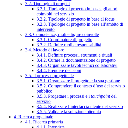
3.2. Tipologie di progetti
3.2.1. Tipologie di progetto in base agli attori
coinvolti nel servizio
3.2.2. Tipologie di progetto in base al focus
3.2.3. Tipologie di progetto in base all’ambito di
intervento
3.3. Competenze, ruoli e figure coinvolte
3.3.1. Coordinatore di progetto
3.3.2. Definire ruoli e responsabilità
3.4. Metodo di lavoro
3.4.1. Definire processi, strumenti e rituali
3.4.2. Curare la documentazione di progetto
3.4.3. Organizzare tavoli tecnici collaborativi
3.4.4. Prendere decisioni
3.5. Il processo progettuale
3.5.1. Organizzare il progetto e la sua gestione
3.5.2. Comprendere il contesto d’uso del servizio
pubblico
3.5.3. Progettare i processi e i
touchpoint
del
servizio
3.5.4. Realizzare l’interfaccia utente del servizio
3.5.5. Validare la soluzione ottenuta
4. Ricerca progettuale
4.1. Ricerca primaria
4.1.1. Interviste