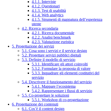
4.1.1. Interviste
4.1.2. Questionari
4.1.3. Test di usabilità
4.1.4. Web analytics
4.1.5. Strumenti di mappatura dell’esperienza
utente
4.2. Ricerca secondaria
4.2.1. Ricerca documentale
4.2.2. Analisi benchmark
4.2.3. Valutazione euristica
5. Progettazione dei servizi
5.1. Cosa sono i servizi e il service design
5.2. Progettare servizi pubblici digitali
5.3. Definire il modello di servizio
5.3.1. Identificare gli attori coinvolti
5.3.2. Formulare la proposta di valore
5.3.3. Inquadrare gli elementi costitutivi del
servizio
5.4. Descrivere il funzionamento del servizio
5.4.1. Mappare l’ecosistema
5.4.2. Rappresentare i flussi di servizio
5.5. Co-progettare le soluzioni
5.5.1. Workshop di co-progettazione
6. Progettazione dei contenuti
6.1. Cos’è il content design