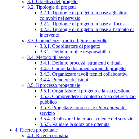
3.1. Obiettivi del progetto
3.2. Tipologie di progetti
3.2.1. Tipologie di progetto in base agli attori
coinvolti nel servizio
3.2.2. Tipologie di progetto in base al focus
3.2.3. Tipologie di progetto in base all’ambito di
intervento
3.3. Competenze, ruoli e figure coinvolte
3.3.1. Coordinatore di progetto
3.3.2. Definire ruoli e responsabilità
3.4. Metodo di lavoro
3.4.1. Definire processi, strumenti e rituali
3.4.2. Curare la documentazione di progetto
3.4.3. Organizzare tavoli tecnici collaborativi
3.4.4. Prendere decisioni
3.5. Il processo progettuale
3.5.1. Organizzare il progetto e la sua gestione
3.5.2. Comprendere il contesto d’uso del servizio
pubblico
3.5.3. Progettare i processi e i
touchpoint
del
servizio
3.5.4. Realizzare l’interfaccia utente del servizio
3.5.5. Validare la soluzione ottenuta
4. Ricerca progettuale
4.1. Ricerca primaria