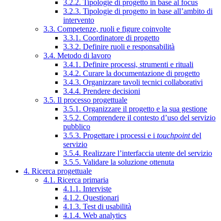
3.2.2. Tipologie di progetto in base al focus
3.2.3. Tipologie di progetto in base all’ambito di
intervento
3.3. Competenze, ruoli e figure coinvolte
3.3.1. Coordinatore di progetto
3.3.2. Definire ruoli e responsabilità
3.4. Metodo di lavoro
3.4.1. Definire processi, strumenti e rituali
3.4.2. Curare la documentazione di progetto
3.4.3. Organizzare tavoli tecnici collaborativi
3.4.4. Prendere decisioni
3.5. Il processo progettuale
3.5.1. Organizzare il progetto e la sua gestione
3.5.2. Comprendere il contesto d’uso del servizio
pubblico
3.5.3. Progettare i processi e i
touchpoint
del
servizio
3.5.4. Realizzare l’interfaccia utente del servizio
3.5.5. Validare la soluzione ottenuta
4. Ricerca progettuale
4.1. Ricerca primaria
4.1.1. Interviste
4.1.2. Questionari
4.1.3. Test di usabilità
4.1.4. Web analytics