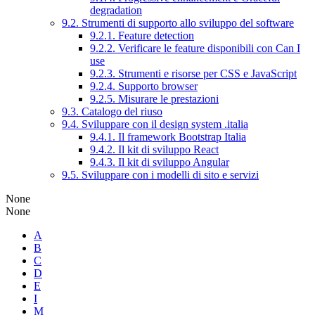
degradation
9.2. Strumenti di supporto allo sviluppo del software
9.2.1. Feature detection
9.2.2. Verificare le feature disponibili con Can I
use
9.2.3. Strumenti e risorse per CSS e JavaScript
9.2.4. Supporto browser
9.2.5. Misurare le prestazioni
9.3. Catalogo del riuso
9.4. Sviluppare con il design system .italia
9.4.1. Il framework Bootstrap Italia
9.4.2. Il kit di sviluppo React
9.4.3. Il kit di sviluppo Angular
9.5. Sviluppare con i modelli di sito e servizi
None
None
A
B
C
D
E
I
M