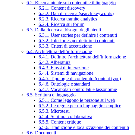
6.2. Ricerca utente sui contenuti e il linguaggio
6.2.1. Content discovery
6.2.2. Dati di ricerca (search keywords)
6.2.3. Ricerca tramite analytics
6.2.4. Ricerca sui forum
6.3. Dalla ricerca ai bisogni degli utenti
6.3.1. User stories per definire i contenuti
6.3.2. Job stories per definire i contenuti
6.3.3. Criteri di accettazione
6.4. Architettura dell’informazione
6.4.1. Definire l’architettura dell’informazione
6.4.2. Alberatura
6.4.3. Flussi di interazione
6.4.4. Sistemi di navigazione
6.4.5. Tipologie di contenuto (content type)
6.4.6. Ontologie e standard
6.4.7. Vocabolari controllati e tassonomie
6.5. Scrittura e linguaggio
6.5.1. Come leggono le persone sul web
6.5.2. Le regole per un linguaggio semplice
6.5.3. Microtesti
6.5.4. Scrittura collaborativa
6.5.5. Content critique
6.5.6. Traduzione e localizzazione dei contenuti
6.6. Documenti