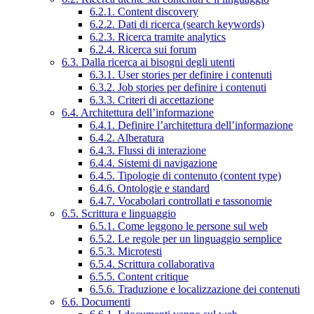
6.2.1. Content discovery
6.2.2. Dati di ricerca (search keywords)
6.2.3. Ricerca tramite analytics
6.2.4. Ricerca sui forum
6.3. Dalla ricerca ai bisogni degli utenti
6.3.1. User stories per definire i contenuti
6.3.2. Job stories per definire i contenuti
6.3.3. Criteri di accettazione
6.4. Architettura dell’informazione
6.4.1. Definire l’architettura dell’informazione
6.4.2. Alberatura
6.4.3. Flussi di interazione
6.4.4. Sistemi di navigazione
6.4.5. Tipologie di contenuto (content type)
6.4.6. Ontologie e standard
6.4.7. Vocabolari controllati e tassonomie
6.5. Scrittura e linguaggio
6.5.1. Come leggono le persone sul web
6.5.2. Le regole per un linguaggio semplice
6.5.3. Microtesti
6.5.4. Scrittura collaborativa
6.5.5. Content critique
6.5.6. Traduzione e localizzazione dei contenuti
6.6. Documenti