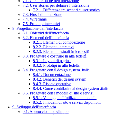
7.1. Caratteristiche dell’interazione
7.2. User stories per definire l’interazione
7.2.1. Differenza tra scenari e user stories
7.3. Flussi di interazione
7.4. Wireframe
7.5. Prototipi interattivi
8. Progettazione dell’interfaccia
8.1. Obiettivi dell’interfaccia
8.2. Elementi dell’interfaccia
8.2.1. Elementi di composizione
8.2.2. Elementi interattivi
8.2.3. Elementi testuali (microtesti)
8.3. Progettare e costruire in alta fedeltà
8.3.1. Layout di pagina
8.3.2. Prototipi in alta fedeltà
8.4. Progettare con il design system .italia
8.4.1. Documentazione
8.4.2. Benefici del design system
8.4.3. Risorse operative
8.4.4. Come contribuire al design system .italia
8.5. Progettare con i modelli di sito e servizi
8.5.1. Vantaggi dell’utilizzo dei modelli
8.5.2. I modelli di sito e servizi disponibili
9. Sviluppo dell’interfaccia
9.1. Approccio allo sviluppo