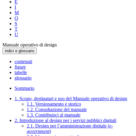
E
I
M
O
S
T
U
Manuale operativo di design
indici e glossario
contenuti
figure
tabelle
glossario
Sommario
1. Scopo, destinatari e uso del Manuale operativo di design
1.1. Versionamento e storico
1.2. Consultazione del manuale
1.3. Contribuisci al manuale
2. Introduzione al design per i servizi pubblici digitali
2.1. Design per l’amministrazione digitale (
e-
government
)