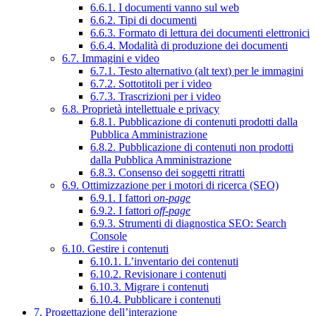
6.6.1. I documenti vanno sul web
6.6.2. Tipi di documenti
6.6.3. Formato di lettura dei documenti elettronici
6.6.4. Modalità di produzione dei documenti
6.7. Immagini e video
6.7.1. Testo alternativo (alt text) per le immagini
6.7.2. Sottotitoli per i video
6.7.3. Trascrizioni per i video
6.8. Proprietà intellettuale e privacy
6.8.1. Pubblicazione di contenuti prodotti dalla
Pubblica Amministrazione
6.8.2. Pubblicazione di contenuti non prodotti
dalla Pubblica Amministrazione
6.8.3. Consenso dei soggetti ritratti
6.9. Ottimizzazione per i motori di ricerca (SEO)
6.9.1. I fattori
on-page
6.9.2. I fattori
off-page
6.9.3. Strumenti di diagnostica SEO: Search
Console
6.10. Gestire i contenuti
6.10.1. L’inventario dei contenuti
6.10.2. Revisionare i contenuti
6.10.3. Migrare i contenuti
6.10.4. Pubblicare i contenuti
7. Progettazione dell’interazione