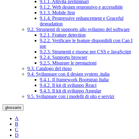
9.1.1. Attività preliminari
9.1.2. Web design responsivo e accessibile
9.1.3. Mobile first
9.1.4. Progressive enhancement e Graceful
degradation
9.2. Strumenti di supporto allo sviluppo del software
9.2.1. Feature detection
9.2.2. Verificare le feature disponibili con Can I
use
9.2.3. Strumenti e risorse per CSS e JavaScript
9.2.4. Supporto browser
9.2.5. Misurare le prestazioni
9.3. Catalogo del riuso
9.4. Sviluppare con il design system .italia
9.4.1. Il framework Bootstrap Italia
9.4.2. Il kit di sviluppo React
9.4.3. Il kit di sviluppo Angular
9.5. Sviluppare con i modelli di sito e servizi
glossario
A
B
C
D