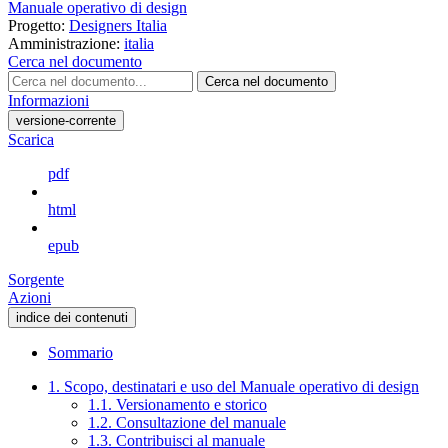
Manuale operativo di design
Progetto:
Designers Italia
Amministrazione:
italia
Cerca nel documento
Cerca nel documento
Informazioni
versione-corrente
Scarica
pdf
html
epub
Sorgente
Azioni
indice dei contenuti
Sommario
1. Scopo, destinatari e uso del Manuale operativo di design
1.1. Versionamento e storico
1.2. Consultazione del manuale
1.3. Contribuisci al manuale