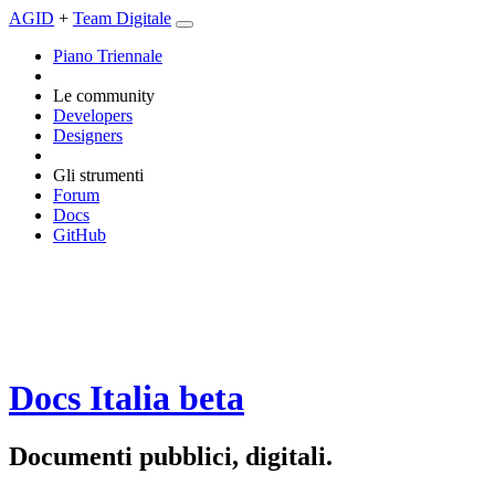
AGID
+
Team Digitale
Piano Triennale
Le community
Developers
Designers
Gli strumenti
Forum
Docs
GitHub
Docs Italia
beta
Documenti pubblici, digitali.