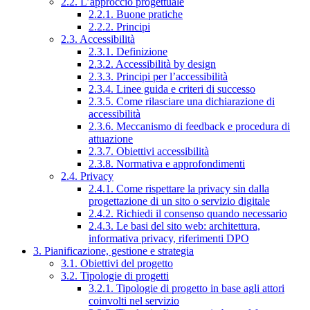
2.2. L’approccio progettuale
2.2.1. Buone pratiche
2.2.2. Principi
2.3. Accessibilità
2.3.1. Definizione
2.3.2. Accessibilità by design
2.3.3. Principi per l’accessibilità
2.3.4. Linee guida e criteri di successo
2.3.5. Come rilasciare una dichiarazione di
accessibilità
2.3.6. Meccanismo di feedback e procedura di
attuazione
2.3.7. Obiettivi accessibilità
2.3.8. Normativa e approfondimenti
2.4. Privacy
2.4.1. Come rispettare la privacy sin dalla
progettazione di un sito o servizio digitale
2.4.2. Richiedi il consenso quando necessario
2.4.3. Le basi del sito web: architettura,
informativa privacy, riferimenti DPO
3. Pianificazione, gestione e strategia
3.1. Obiettivi del progetto
3.2. Tipologie di progetti
3.2.1. Tipologie di progetto in base agli attori
coinvolti nel servizio