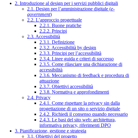
2. Introduzione al design per i servizi pubblici digitali
2.1. Design per l’amministrazione digitale (
e-
government
)
2.2. L’approccio progettuale
2.2.1. Buone pratiche
2.2.2. Principi
2.3. Accessibilità
2.3.1. Definizione
2.3.2. Accessibilità by design
2.3.3. Principi per l’accessibilità
2.3.4. Linee guida e criteri di successo
2.3.5. Come rilasciare una dichiarazione di
accessibilità
2.3.6. Meccanismo di feedback e procedura di
attuazione
2.3.7. Obiettivi accessibilità
2.3.8. Normativa e approfondimenti
2.4. Privacy
2.4.1. Come rispettare la privacy sin dalla
progettazione di un sito o servizio digitale
2.4.2. Richiedi il consenso quando necessario
2.4.3. Le basi del sito web: architettura,
informativa privacy, riferimenti DPO
3. Pianificazione, gestione e strategia
3.1. Obiettivi del progetto