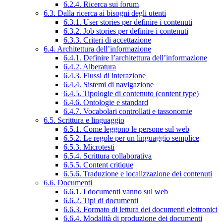
6.2.4. Ricerca sui forum
6.3. Dalla ricerca ai bisogni degli utenti
6.3.1. User stories per definire i contenuti
6.3.2. Job stories per definire i contenuti
6.3.3. Criteri di accettazione
6.4. Architettura dell’informazione
6.4.1. Definire l’architettura dell’informazione
6.4.2. Alberatura
6.4.3. Flussi di interazione
6.4.4. Sistemi di navigazione
6.4.5. Tipologie di contenuto (content type)
6.4.6. Ontologie e standard
6.4.7. Vocabolari controllati e tassonomie
6.5. Scrittura e linguaggio
6.5.1. Come leggono le persone sul web
6.5.2. Le regole per un linguaggio semplice
6.5.3. Microtesti
6.5.4. Scrittura collaborativa
6.5.5. Content critique
6.5.6. Traduzione e localizzazione dei contenuti
6.6. Documenti
6.6.1. I documenti vanno sul web
6.6.2. Tipi di documenti
6.6.3. Formato di lettura dei documenti elettronici
6.6.4. Modalità di produzione dei documenti