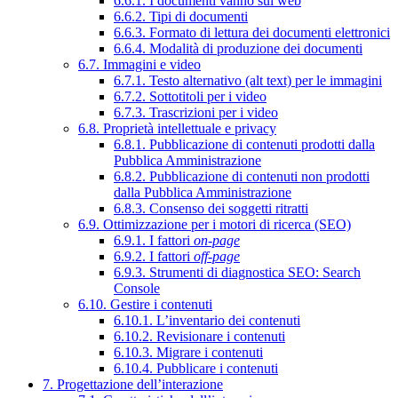
6.6.1. I documenti vanno sul web
6.6.2. Tipi di documenti
6.6.3. Formato di lettura dei documenti elettronici
6.6.4. Modalità di produzione dei documenti
6.7. Immagini e video
6.7.1. Testo alternativo (alt text) per le immagini
6.7.2. Sottotitoli per i video
6.7.3. Trascrizioni per i video
6.8. Proprietà intellettuale e privacy
6.8.1. Pubblicazione di contenuti prodotti dalla
Pubblica Amministrazione
6.8.2. Pubblicazione di contenuti non prodotti
dalla Pubblica Amministrazione
6.8.3. Consenso dei soggetti ritratti
6.9. Ottimizzazione per i motori di ricerca (SEO)
6.9.1. I fattori
on-page
6.9.2. I fattori
off-page
6.9.3. Strumenti di diagnostica SEO: Search
Console
6.10. Gestire i contenuti
6.10.1. L’inventario dei contenuti
6.10.2. Revisionare i contenuti
6.10.3. Migrare i contenuti
6.10.4. Pubblicare i contenuti
7. Progettazione dell’interazione