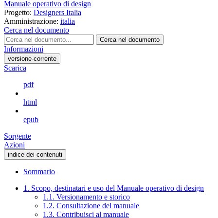
Manuale operativo di design
Progetto:
Designers Italia
Amministrazione:
italia
Cerca nel documento
Cerca nel documento
Informazioni
versione-corrente
Scarica
pdf
html
epub
Sorgente
Azioni
indice dei contenuti
Sommario
1. Scopo, destinatari e uso del Manuale operativo di design
1.1. Versionamento e storico
1.2. Consultazione del manuale
1.3. Contribuisci al manuale