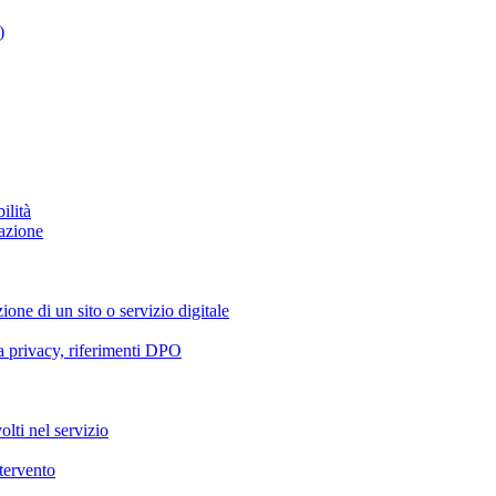
)
ilità
azione
ione di un sito o servizio digitale
va privacy, riferimenti DPO
olti nel servizio
ntervento