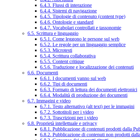
6.4.3. Flussi di interazione
6.4.4. Sistemi di navigazione
6.4.5. Tipologie di contenuto (content type)
6.4.6. Ontologie e standard
6.4.7. Vocabolari controllati e tassonomie
6.5. Scrittura e linguaggio
6.5.1. Come leggono le persone sul web
6.5.2. Le regole per un linguaggio semplice
6.5.3. Microtesti
6.5.4. Scrittura collaborativa
6.5.5. Content critique
6.5.6. Traduzione e localizzazione dei contenuti
6.6. Documenti
6.6.1. I documenti vanno sul web
6.6.2. Tipi di documenti
6.6.3. Formato di lettura dei documenti elettronici
6.6.4. Modalità di produzione dei documenti
6.7. Immagini e video
6.7.1. Testo alternativo (alt text) per le immagini
6.7.2. Sottotitoli per i video
6.7.3. Trascrizioni per i video
6.8. Proprietà intellettuale e privacy
6.8.1. Pubblicazione di contenuti prodotti dalla P
6.8.2. Pubblicazione di contenuti non prodotti dal