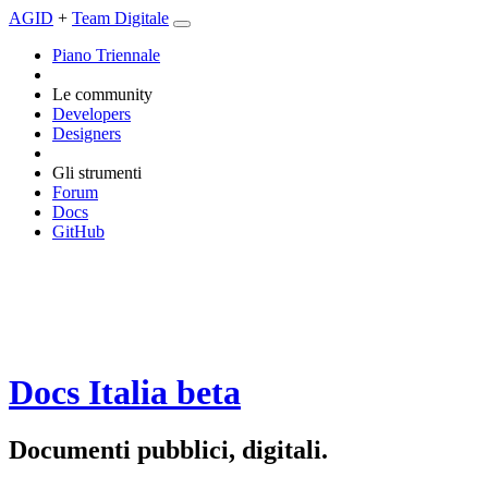
AGID
+
Team Digitale
Piano Triennale
Le community
Developers
Designers
Gli strumenti
Forum
Docs
GitHub
Docs Italia
beta
Documenti pubblici, digitali.