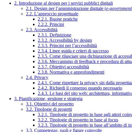
2. Introduzione al design per i servizi pubblici digitali
2.1. Design per l’amministrazione digitale (
e-government
2.2. L’approccio progettuale
2.2.1. Buone pratiche
2.2.2. Principi
2.3. Accessibilità
2.3.1. Definizione
2.3.2. Accessibilità by design
2.3.3. Principi per l’accessibilità
2.3.4. Linee guida e criteri di successo
2.3.5. Come rilasciare una dichiarazione di accessib
2.3.6. Meccanismo di feedback e procedura di attu
2.3.7. Obiettivi accessibilità
2.3.8. Normativa e approfondimenti
2.4. Privacy
2.4.1. Come rispettare la privacy sin dalla progettaz
2.4.2. Richiedi il consenso quando necessario
2.4.3. Le basi del sito web: architettura, informati
3. Pianificazione, gestione e strategia
3.1. Obiettivi del progetto
3.2. Tipologie di progetti
3.2.1. Tipologie di progetto in base agli attori coinv
3.2.2. Tipologie di progetto in base al focus
3.2.3. Tipologie di progetto in base all’ambito di i
3.3. Competenze, ruoli e figure coinvolte