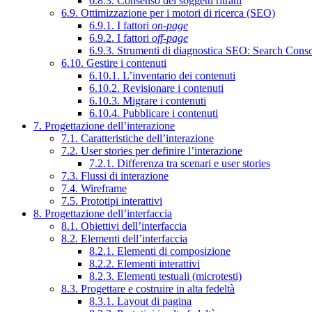
6.8.3. Consenso dei soggetti ritratti
6.9. Ottimizzazione per i motori di ricerca (SEO)
6.9.1. I fattori
on-page
6.9.2. I fattori
off-page
6.9.3. Strumenti di diagnostica SEO: Search Cons
6.10. Gestire i contenuti
6.10.1. L’inventario dei contenuti
6.10.2. Revisionare i contenuti
6.10.3. Migrare i contenuti
6.10.4. Pubblicare i contenuti
7. Progettazione dell’interazione
7.1. Caratteristiche dell’interazione
7.2. User stories per definire l’interazione
7.2.1. Differenza tra scenari e user stories
7.3. Flussi di interazione
7.4. Wireframe
7.5. Prototipi interattivi
8. Progettazione dell’interfaccia
8.1. Obiettivi dell’interfaccia
8.2. Elementi dell’interfaccia
8.2.1. Elementi di composizione
8.2.2. Elementi interattivi
8.2.3. Elementi testuali (microtesti)
8.3. Progettare e costruire in alta fedeltà
8.3.1. Layout di pagina