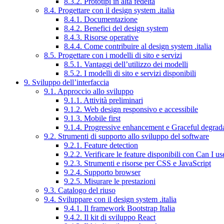
8.3.2. Prototipi in alta fedeltà
8.4. Progettare con il design system .italia
8.4.1. Documentazione
8.4.2. Benefici del design system
8.4.3. Risorse operative
8.4.4. Come contribuire al design system .italia
8.5. Progettare con i modelli di sito e servizi
8.5.1. Vantaggi dell’utilizzo dei modelli
8.5.2. I modelli di sito e servizi disponibili
9. Sviluppo dell’interfaccia
9.1. Approccio allo sviluppo
9.1.1. Attività preliminari
9.1.2. Web design responsivo e accessibile
9.1.3. Mobile first
9.1.4. Progressive enhancement e Graceful degrad
9.2. Strumenti di supporto allo sviluppo del software
9.2.1. Feature detection
9.2.2. Verificare le feature disponibili con Can I us
9.2.3. Strumenti e risorse per CSS e JavaScript
9.2.4. Supporto browser
9.2.5. Misurare le prestazioni
9.3. Catalogo del riuso
9.4. Sviluppare con il design system .italia
9.4.1. Il framework Bootstrap Italia
9.4.2. Il kit di sviluppo React