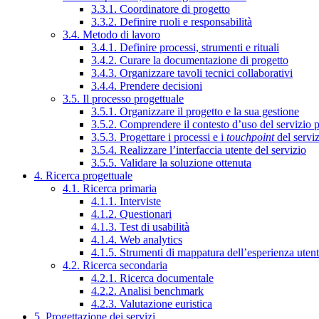
3.3.1. Coordinatore di progetto
3.3.2. Definire ruoli e responsabilità
3.4. Metodo di lavoro
3.4.1. Definire processi, strumenti e rituali
3.4.2. Curare la documentazione di progetto
3.4.3. Organizzare tavoli tecnici collaborativi
3.4.4. Prendere decisioni
3.5. Il processo progettuale
3.5.1. Organizzare il progetto e la sua gestione
3.5.2. Comprendere il contesto d’uso del servizio 
3.5.3. Progettare i processi e i
touchpoint
del servi
3.5.4. Realizzare l’interfaccia utente del servizio
3.5.5. Validare la soluzione ottenuta
4. Ricerca progettuale
4.1. Ricerca primaria
4.1.1. Interviste
4.1.2. Questionari
4.1.3. Test di usabilità
4.1.4. Web analytics
4.1.5. Strumenti di mappatura dell’esperienza uten
4.2. Ricerca secondaria
4.2.1. Ricerca documentale
4.2.2. Analisi benchmark
4.2.3. Valutazione euristica
5. Progettazione dei servizi