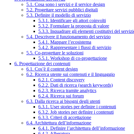
5.1. Cosa sono i servizi e il service design
5.2. Progettare servizi pubblici digitali
5.3. Definire il modello di servizio
5.3.1. Identificare gli attori coinvolti
5.3.2. Formulare la proposta di valore
5.3.3. Inquadrare gli elementi costitutivi del serviz
5.4. Descrivere il funzionamento del servizio
5.4.1. Mappare l’ecosistema
5.4.2. Rappresentare i flussi di servizio
5.5. Co-progettare le soluzioni
5.5.1. Workshop di co-progettazione
6. Progettazione dei contenuti
6.1. Cos’è il content design
6.2. Ricerca utente sui contenuti e il linguaggio
6.2.1. Content discovery
6.2.2. Dati di ricerca (search keywords)
6.2.3. Ricerca tramite analytics
6.2.4. Ricerca sui forum
6.3. Dalla ricerca ai bisogni degli utenti
6.3.1. User stories per definire i contenuti
6.3.2. Job stories per definire i contenuti
6.3.3. Criteri di accettazione
6.4. Architettura dell’informazione
6.4.1. Definire l’architettura dell’informazione
6.4.2. Alberatura