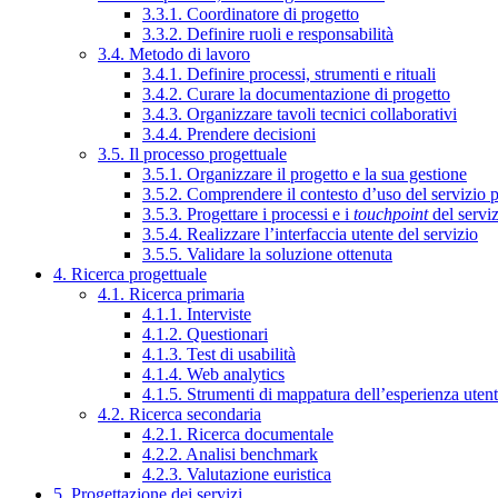
3.3.1. Coordinatore di progetto
3.3.2. Definire ruoli e responsabilità
3.4. Metodo di lavoro
3.4.1. Definire processi, strumenti e rituali
3.4.2. Curare la documentazione di progetto
3.4.3. Organizzare tavoli tecnici collaborativi
3.4.4. Prendere decisioni
3.5. Il processo progettuale
3.5.1. Organizzare il progetto e la sua gestione
3.5.2. Comprendere il contesto d’uso del servizio 
3.5.3. Progettare i processi e i
touchpoint
del servi
3.5.4. Realizzare l’interfaccia utente del servizio
3.5.5. Validare la soluzione ottenuta
4. Ricerca progettuale
4.1. Ricerca primaria
4.1.1. Interviste
4.1.2. Questionari
4.1.3. Test di usabilità
4.1.4. Web analytics
4.1.5. Strumenti di mappatura dell’esperienza uten
4.2. Ricerca secondaria
4.2.1. Ricerca documentale
4.2.2. Analisi benchmark
4.2.3. Valutazione euristica
5. Progettazione dei servizi