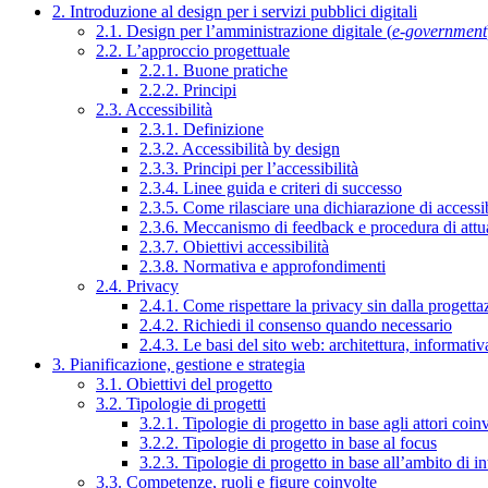
2. Introduzione al design per i servizi pubblici digitali
2.1. Design per l’amministrazione digitale (
e-government
2.2. L’approccio progettuale
2.2.1. Buone pratiche
2.2.2. Principi
2.3. Accessibilità
2.3.1. Definizione
2.3.2. Accessibilità by design
2.3.3. Principi per l’accessibilità
2.3.4. Linee guida e criteri di successo
2.3.5. Come rilasciare una dichiarazione di accessib
2.3.6. Meccanismo di feedback e procedura di attu
2.3.7. Obiettivi accessibilità
2.3.8. Normativa e approfondimenti
2.4. Privacy
2.4.1. Come rispettare la privacy sin dalla progettaz
2.4.2. Richiedi il consenso quando necessario
2.4.3. Le basi del sito web: architettura, informati
3. Pianificazione, gestione e strategia
3.1. Obiettivi del progetto
3.2. Tipologie di progetti
3.2.1. Tipologie di progetto in base agli attori coinv
3.2.2. Tipologie di progetto in base al focus
3.2.3. Tipologie di progetto in base all’ambito di i
3.3. Competenze, ruoli e figure coinvolte