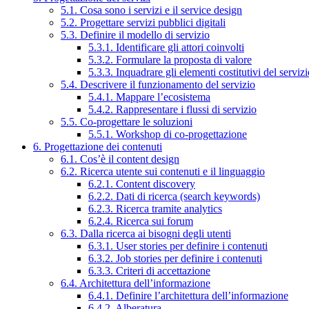
5.1. Cosa sono i servizi e il service design
5.2. Progettare servizi pubblici digitali
5.3. Definire il modello di servizio
5.3.1. Identificare gli attori coinvolti
5.3.2. Formulare la proposta di valore
5.3.3. Inquadrare gli elementi costitutivi del serviz
5.4. Descrivere il funzionamento del servizio
5.4.1. Mappare l’ecosistema
5.4.2. Rappresentare i flussi di servizio
5.5. Co-progettare le soluzioni
5.5.1. Workshop di co-progettazione
6. Progettazione dei contenuti
6.1. Cos’è il content design
6.2. Ricerca utente sui contenuti e il linguaggio
6.2.1. Content discovery
6.2.2. Dati di ricerca (search keywords)
6.2.3. Ricerca tramite analytics
6.2.4. Ricerca sui forum
6.3. Dalla ricerca ai bisogni degli utenti
6.3.1. User stories per definire i contenuti
6.3.2. Job stories per definire i contenuti
6.3.3. Criteri di accettazione
6.4. Architettura dell’informazione
6.4.1. Definire l’architettura dell’informazione
6.4.2. Alberatura