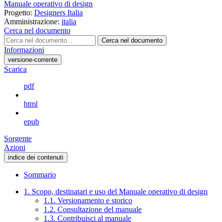
Manuale operativo di design
Progetto:
Designers Italia
Amministrazione:
italia
Cerca nel documento
Cerca nel documento
Informazioni
versione-corrente
Scarica
pdf
html
epub
Sorgente
Azioni
indice dei contenuti
Sommario
1. Scopo, destinatari e uso del Manuale operativo di design
1.1. Versionamento e storico
1.2. Consultazione del manuale
1.3. Contribuisci al manuale