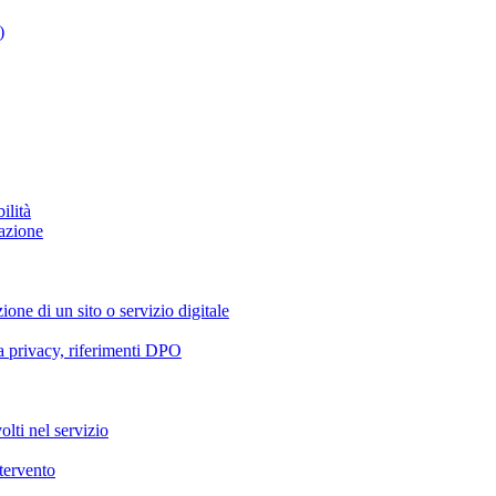
)
ilità
azione
ione di un sito o servizio digitale
va privacy, riferimenti DPO
olti nel servizio
ntervento