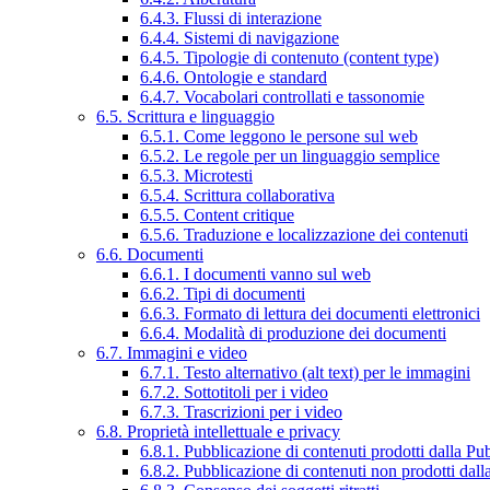
6.4.3. Flussi di interazione
6.4.4. Sistemi di navigazione
6.4.5. Tipologie di contenuto (content type)
6.4.6. Ontologie e standard
6.4.7. Vocabolari controllati e tassonomie
6.5. Scrittura e linguaggio
6.5.1. Come leggono le persone sul web
6.5.2. Le regole per un linguaggio semplice
6.5.3. Microtesti
6.5.4. Scrittura collaborativa
6.5.5. Content critique
6.5.6. Traduzione e localizzazione dei contenuti
6.6. Documenti
6.6.1. I documenti vanno sul web
6.6.2. Tipi di documenti
6.6.3. Formato di lettura dei documenti elettronici
6.6.4. Modalità di produzione dei documenti
6.7. Immagini e video
6.7.1. Testo alternativo (alt text) per le immagini
6.7.2. Sottotitoli per i video
6.7.3. Trascrizioni per i video
6.8. Proprietà intellettuale e privacy
6.8.1. Pubblicazione di contenuti prodotti dalla P
6.8.2. Pubblicazione di contenuti non prodotti dal