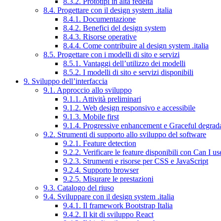
8.3.2. Prototipi in alta fedeltà
8.4. Progettare con il design system .italia
8.4.1. Documentazione
8.4.2. Benefici del design system
8.4.3. Risorse operative
8.4.4. Come contribuire al design system .italia
8.5. Progettare con i modelli di sito e servizi
8.5.1. Vantaggi dell’utilizzo dei modelli
8.5.2. I modelli di sito e servizi disponibili
9. Sviluppo dell’interfaccia
9.1. Approccio allo sviluppo
9.1.1. Attività preliminari
9.1.2. Web design responsivo e accessibile
9.1.3. Mobile first
9.1.4. Progressive enhancement e Graceful degrad
9.2. Strumenti di supporto allo sviluppo del software
9.2.1. Feature detection
9.2.2. Verificare le feature disponibili con Can I us
9.2.3. Strumenti e risorse per CSS e JavaScript
9.2.4. Supporto browser
9.2.5. Misurare le prestazioni
9.3. Catalogo del riuso
9.4. Sviluppare con il design system .italia
9.4.1. Il framework Bootstrap Italia
9.4.2. Il kit di sviluppo React