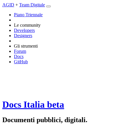
AGID
+
Team Digitale
Piano Triennale
Le community
Developers
Designers
Gli strumenti
Forum
Docs
GitHub
Docs Italia
beta
Documenti pubblici, digitali.