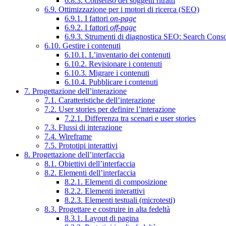
6.8.3. Consenso dei soggetti ritratti
6.9. Ottimizzazione per i motori di ricerca (SEO)
6.9.1. I fattori
on-page
6.9.2. I fattori
off-page
6.9.3. Strumenti di diagnostica SEO: Search Cons
6.10. Gestire i contenuti
6.10.1. L’inventario dei contenuti
6.10.2. Revisionare i contenuti
6.10.3. Migrare i contenuti
6.10.4. Pubblicare i contenuti
7. Progettazione dell’interazione
7.1. Caratteristiche dell’interazione
7.2. User stories per definire l’interazione
7.2.1. Differenza tra scenari e user stories
7.3. Flussi di interazione
7.4. Wireframe
7.5. Prototipi interattivi
8. Progettazione dell’interfaccia
8.1. Obiettivi dell’interfaccia
8.2. Elementi dell’interfaccia
8.2.1. Elementi di composizione
8.2.2. Elementi interattivi
8.2.3. Elementi testuali (microtesti)
8.3. Progettare e costruire in alta fedeltà
8.3.1. Layout di pagina