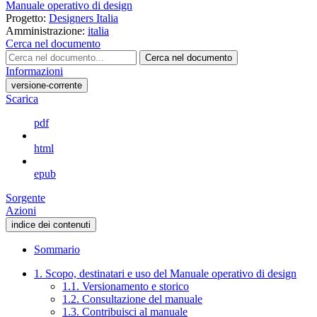
Manuale operativo di design
Progetto:
Designers Italia
Amministrazione:
italia
Cerca nel documento
Cerca nel documento
Informazioni
versione-corrente
Scarica
pdf
html
epub
Sorgente
Azioni
indice dei contenuti
Sommario
1. Scopo, destinatari e uso del Manuale operativo di design
1.1. Versionamento e storico
1.2. Consultazione del manuale
1.3. Contribuisci al manuale