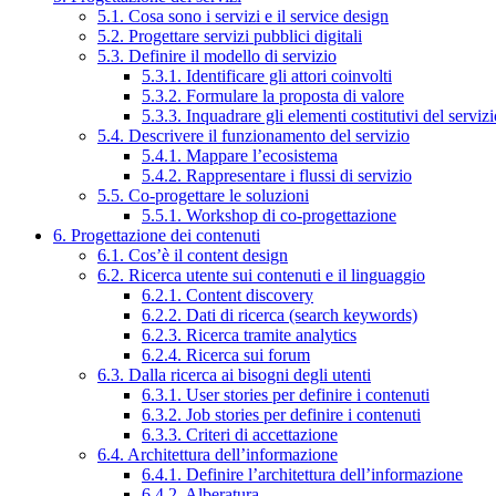
5.1. Cosa sono i servizi e il service design
5.2. Progettare servizi pubblici digitali
5.3. Definire il modello di servizio
5.3.1. Identificare gli attori coinvolti
5.3.2. Formulare la proposta di valore
5.3.3. Inquadrare gli elementi costitutivi del serviz
5.4. Descrivere il funzionamento del servizio
5.4.1. Mappare l’ecosistema
5.4.2. Rappresentare i flussi di servizio
5.5. Co-progettare le soluzioni
5.5.1. Workshop di co-progettazione
6. Progettazione dei contenuti
6.1. Cos’è il content design
6.2. Ricerca utente sui contenuti e il linguaggio
6.2.1. Content discovery
6.2.2. Dati di ricerca (search keywords)
6.2.3. Ricerca tramite analytics
6.2.4. Ricerca sui forum
6.3. Dalla ricerca ai bisogni degli utenti
6.3.1. User stories per definire i contenuti
6.3.2. Job stories per definire i contenuti
6.3.3. Criteri di accettazione
6.4. Architettura dell’informazione
6.4.1. Definire l’architettura dell’informazione
6.4.2. Alberatura