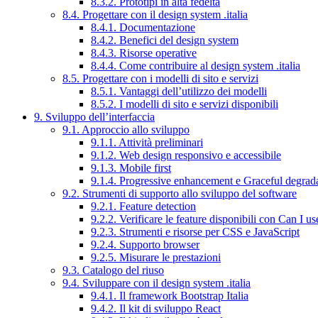
8.3.2. Prototipi in alta fedeltà
8.4. Progettare con il design system .italia
8.4.1. Documentazione
8.4.2. Benefici del design system
8.4.3. Risorse operative
8.4.4. Come contribuire al design system .italia
8.5. Progettare con i modelli di sito e servizi
8.5.1. Vantaggi dell’utilizzo dei modelli
8.5.2. I modelli di sito e servizi disponibili
9. Sviluppo dell’interfaccia
9.1. Approccio allo sviluppo
9.1.1. Attività preliminari
9.1.2. Web design responsivo e accessibile
9.1.3. Mobile first
9.1.4. Progressive enhancement e Graceful degrad
9.2. Strumenti di supporto allo sviluppo del software
9.2.1. Feature detection
9.2.2. Verificare le feature disponibili con Can I us
9.2.3. Strumenti e risorse per CSS e JavaScript
9.2.4. Supporto browser
9.2.5. Misurare le prestazioni
9.3. Catalogo del riuso
9.4. Sviluppare con il design system .italia
9.4.1. Il framework Bootstrap Italia
9.4.2. Il kit di sviluppo React