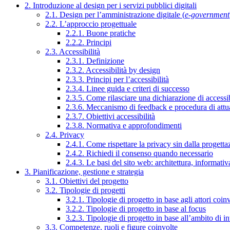
2. Introduzione al design per i servizi pubblici digitali
2.1. Design per l’amministrazione digitale (
e-government
2.2. L’approccio progettuale
2.2.1. Buone pratiche
2.2.2. Principi
2.3. Accessibilità
2.3.1. Definizione
2.3.2. Accessibilità by design
2.3.3. Principi per l’accessibilità
2.3.4. Linee guida e criteri di successo
2.3.5. Come rilasciare una dichiarazione di accessib
2.3.6. Meccanismo di feedback e procedura di attu
2.3.7. Obiettivi accessibilità
2.3.8. Normativa e approfondimenti
2.4. Privacy
2.4.1. Come rispettare la privacy sin dalla progettaz
2.4.2. Richiedi il consenso quando necessario
2.4.3. Le basi del sito web: architettura, informati
3. Pianificazione, gestione e strategia
3.1. Obiettivi del progetto
3.2. Tipologie di progetti
3.2.1. Tipologie di progetto in base agli attori coinv
3.2.2. Tipologie di progetto in base al focus
3.2.3. Tipologie di progetto in base all’ambito di i
3.3. Competenze, ruoli e figure coinvolte