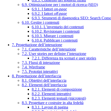
6.8.3. Consenso dei soggetti ritratti
6.9. Ottimizzazione per i motori di ricerca (SEO)
6.9.1. I fattori
on-page
6.9.2. I fattori
off-page
6.9.3. Strumenti di diagnostica SEO: Search Cons
6.10. Gestire i contenuti
6.10.1. L’inventario dei contenuti
6.10.2. Revisionare i contenuti
6.10.3. Migrare i contenuti
6.10.4. Pubblicare i contenuti
7. Progettazione dell’interazione
7.1. Caratteristiche dell’interazione
7.2. User stories per definire l’interazione
7.2.1. Differenza tra scenari e user stories
7.3. Flussi di interazione
7.4. Wireframe
7.5. Prototipi interattivi
8. Progettazione dell’interfaccia
8.1. Obiettivi dell’interfaccia
8.2. Elementi dell’interfaccia
8.2.1. Elementi di composizione
8.2.2. Elementi interattivi
8.2.3. Elementi testuali (microtesti)
8.3. Progettare e costruire in alta fedeltà
8.3.1. Layout di pagina