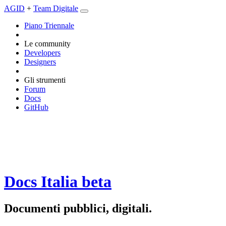
AGID
+
Team Digitale
Piano Triennale
Le community
Developers
Designers
Gli strumenti
Forum
Docs
GitHub
Docs Italia
beta
Documenti pubblici, digitali.