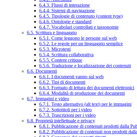
6.4.3. Flussi di interazione
6.4.4. Sistemi di navigazione
6.4.5. Tipologie di contenuto (content type)
6.4.6. Ontologie e standard
6.4.7. Vocabolari controllati e tassonomie
6.5. Scrittura e linguaggio
6.5.1. Come leggono le persone sul web
6.5.2. Le regole per un linguaggio semplice
6.5.3. Microtesti
6.5.4. Scrittura collaborativa
6.5.5. Content critique
6.5.6. Traduzione e localizzazione dei contenuti
6.6. Documenti
6.6.1. I documenti vanno sul web
6.6.2. Tipi di documenti
6.6.3. Formato di lettura dei documenti elettronici
6.6.4. Modalità di produzione dei documenti
6.7. Immagini e video
6.7.1. Testo alternativo (alt text) per le immagini
6.7.2. Sottotitoli per i video
6.7.3. Trascrizioni per i video
6.8. Proprietà intellettuale e privacy
6.8.1. Pubblicazione di contenuti prodotti dalla P
6.8.2. Pubblicazione di contenuti non prodotti dal