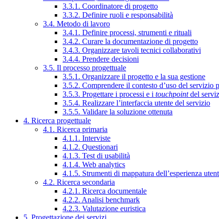
3.3.1. Coordinatore di progetto
3.3.2. Definire ruoli e responsabilità
3.4. Metodo di lavoro
3.4.1. Definire processi, strumenti e rituali
3.4.2. Curare la documentazione di progetto
3.4.3. Organizzare tavoli tecnici collaborativi
3.4.4. Prendere decisioni
3.5. Il processo progettuale
3.5.1. Organizzare il progetto e la sua gestione
3.5.2. Comprendere il contesto d’uso del servizio 
3.5.3. Progettare i processi e i
touchpoint
del servi
3.5.4. Realizzare l’interfaccia utente del servizio
3.5.5. Validare la soluzione ottenuta
4. Ricerca progettuale
4.1. Ricerca primaria
4.1.1. Interviste
4.1.2. Questionari
4.1.3. Test di usabilità
4.1.4. Web analytics
4.1.5. Strumenti di mappatura dell’esperienza uten
4.2. Ricerca secondaria
4.2.1. Ricerca documentale
4.2.2. Analisi benchmark
4.2.3. Valutazione euristica
5. Progettazione dei servizi