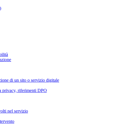
)
ilità
azione
ione di un sito o servizio digitale
va privacy, riferimenti DPO
olti nel servizio
ntervento