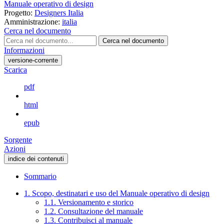
Manuale operativo di design
Progetto:
Designers Italia
Amministrazione:
italia
Cerca nel documento
Cerca nel documento
Informazioni
versione-corrente
Scarica
pdf
html
epub
Sorgente
Azioni
indice dei contenuti
Sommario
1. Scopo, destinatari e uso del Manuale operativo di design
1.1. Versionamento e storico
1.2. Consultazione del manuale
1.3. Contribuisci al manuale