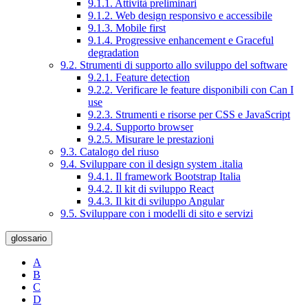
9.1.1. Attività preliminari
9.1.2. Web design responsivo e accessibile
9.1.3. Mobile first
9.1.4. Progressive enhancement e Graceful
degradation
9.2. Strumenti di supporto allo sviluppo del software
9.2.1. Feature detection
9.2.2. Verificare le feature disponibili con Can I
use
9.2.3. Strumenti e risorse per CSS e JavaScript
9.2.4. Supporto browser
9.2.5. Misurare le prestazioni
9.3. Catalogo del riuso
9.4. Sviluppare con il design system .italia
9.4.1. Il framework Bootstrap Italia
9.4.2. Il kit di sviluppo React
9.4.3. Il kit di sviluppo Angular
9.5. Sviluppare con i modelli di sito e servizi
glossario
A
B
C
D