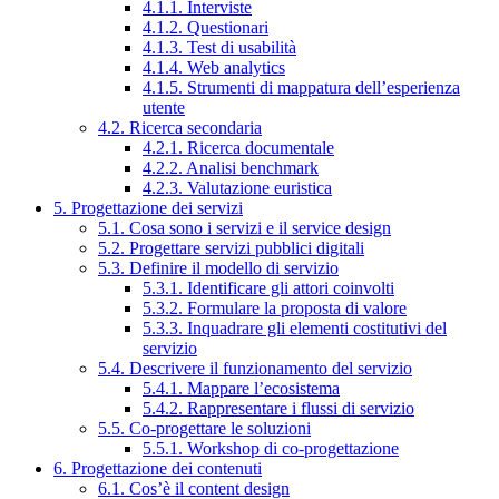
4.1.1. Interviste
4.1.2. Questionari
4.1.3. Test di usabilità
4.1.4. Web analytics
4.1.5. Strumenti di mappatura dell’esperienza
utente
4.2. Ricerca secondaria
4.2.1. Ricerca documentale
4.2.2. Analisi benchmark
4.2.3. Valutazione euristica
5. Progettazione dei servizi
5.1. Cosa sono i servizi e il service design
5.2. Progettare servizi pubblici digitali
5.3. Definire il modello di servizio
5.3.1. Identificare gli attori coinvolti
5.3.2. Formulare la proposta di valore
5.3.3. Inquadrare gli elementi costitutivi del
servizio
5.4. Descrivere il funzionamento del servizio
5.4.1. Mappare l’ecosistema
5.4.2. Rappresentare i flussi di servizio
5.5. Co-progettare le soluzioni
5.5.1. Workshop di co-progettazione
6. Progettazione dei contenuti
6.1. Cos’è il content design