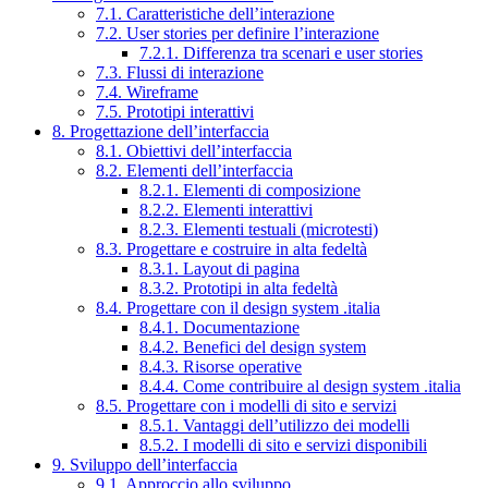
7.1. Caratteristiche dell’interazione
7.2. User stories per definire l’interazione
7.2.1. Differenza tra scenari e user stories
7.3. Flussi di interazione
7.4. Wireframe
7.5. Prototipi interattivi
8. Progettazione dell’interfaccia
8.1. Obiettivi dell’interfaccia
8.2. Elementi dell’interfaccia
8.2.1. Elementi di composizione
8.2.2. Elementi interattivi
8.2.3. Elementi testuali (microtesti)
8.3. Progettare e costruire in alta fedeltà
8.3.1. Layout di pagina
8.3.2. Prototipi in alta fedeltà
8.4. Progettare con il design system .italia
8.4.1. Documentazione
8.4.2. Benefici del design system
8.4.3. Risorse operative
8.4.4. Come contribuire al design system .italia
8.5. Progettare con i modelli di sito e servizi
8.5.1. Vantaggi dell’utilizzo dei modelli
8.5.2. I modelli di sito e servizi disponibili
9. Sviluppo dell’interfaccia
9.1. Approccio allo sviluppo