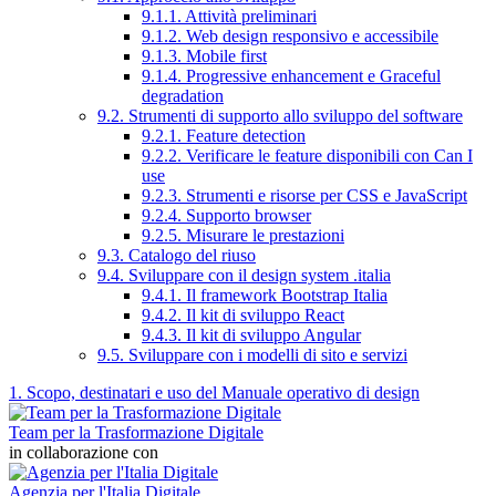
9.1.1. Attività preliminari
9.1.2. Web design responsivo e accessibile
9.1.3. Mobile first
9.1.4. Progressive enhancement e Graceful
degradation
9.2. Strumenti di supporto allo sviluppo del software
9.2.1. Feature detection
9.2.2. Verificare le feature disponibili con Can I
use
9.2.3. Strumenti e risorse per CSS e JavaScript
9.2.4. Supporto browser
9.2.5. Misurare le prestazioni
9.3. Catalogo del riuso
9.4. Sviluppare con il design system .italia
9.4.1. Il framework Bootstrap Italia
9.4.2. Il kit di sviluppo React
9.4.3. Il kit di sviluppo Angular
9.5. Sviluppare con i modelli di sito e servizi
1. Scopo, destinatari e uso del Manuale operativo di design
Team per la Trasformazione Digitale
in collaborazione con
Agenzia per l'Italia Digitale