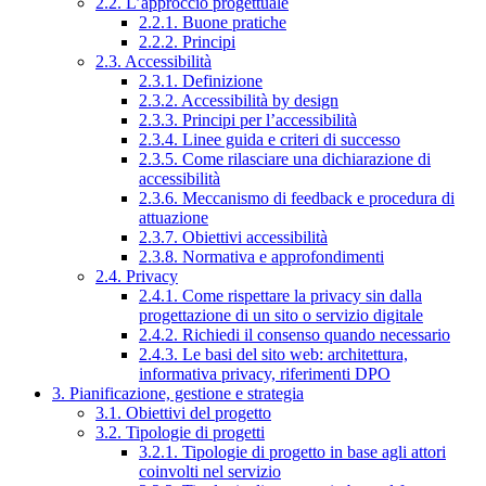
2.2. L’approccio progettuale
2.2.1. Buone pratiche
2.2.2. Principi
2.3. Accessibilità
2.3.1. Definizione
2.3.2. Accessibilità by design
2.3.3. Principi per l’accessibilità
2.3.4. Linee guida e criteri di successo
2.3.5. Come rilasciare una dichiarazione di
accessibilità
2.3.6. Meccanismo di feedback e procedura di
attuazione
2.3.7. Obiettivi accessibilità
2.3.8. Normativa e approfondimenti
2.4. Privacy
2.4.1. Come rispettare la privacy sin dalla
progettazione di un sito o servizio digitale
2.4.2. Richiedi il consenso quando necessario
2.4.3. Le basi del sito web: architettura,
informativa privacy, riferimenti DPO
3. Pianificazione, gestione e strategia
3.1. Obiettivi del progetto
3.2. Tipologie di progetti
3.2.1. Tipologie di progetto in base agli attori
coinvolti nel servizio