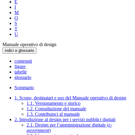
E
I
M
O
S
T
U
Manuale operativo di design
indici e glossario
contenuti
figure
tabelle
glossario
Sommario
1. Scopo, destinatari e uso del Manuale operativo di design
1.1. Versionamento e storico
1.2. Consultazione del manuale
1.3. Contribuisci al manuale
2. Introduzione al design per i servizi pubblici digitali
2.1. Design per l’amministrazione digitale (
e-
government
)