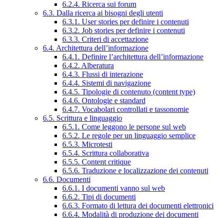
6.2.4. Ricerca sui forum
6.3. Dalla ricerca ai bisogni degli utenti
6.3.1. User stories per definire i contenuti
6.3.2. Job stories per definire i contenuti
6.3.3. Criteri di accettazione
6.4. Architettura dell’informazione
6.4.1. Definire l’architettura dell’informazione
6.4.2. Alberatura
6.4.3. Flussi di interazione
6.4.4. Sistemi di navigazione
6.4.5. Tipologie di contenuto (content type)
6.4.6. Ontologie e standard
6.4.7. Vocabolari controllati e tassonomie
6.5. Scrittura e linguaggio
6.5.1. Come leggono le persone sul web
6.5.2. Le regole per un linguaggio semplice
6.5.3. Microtesti
6.5.4. Scrittura collaborativa
6.5.5. Content critique
6.5.6. Traduzione e localizzazione dei contenuti
6.6. Documenti
6.6.1. I documenti vanno sul web
6.6.2. Tipi di documenti
6.6.3. Formato di lettura dei documenti elettronici
6.6.4. Modalità di produzione dei documenti