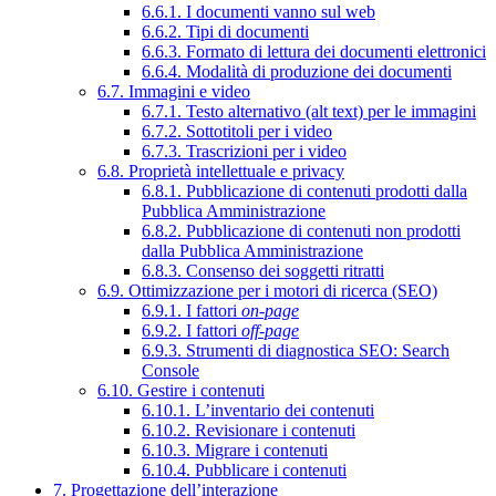
6.6.1. I documenti vanno sul web
6.6.2. Tipi di documenti
6.6.3. Formato di lettura dei documenti elettronici
6.6.4. Modalità di produzione dei documenti
6.7. Immagini e video
6.7.1. Testo alternativo (alt text) per le immagini
6.7.2. Sottotitoli per i video
6.7.3. Trascrizioni per i video
6.8. Proprietà intellettuale e privacy
6.8.1. Pubblicazione di contenuti prodotti dalla
Pubblica Amministrazione
6.8.2. Pubblicazione di contenuti non prodotti
dalla Pubblica Amministrazione
6.8.3. Consenso dei soggetti ritratti
6.9. Ottimizzazione per i motori di ricerca (SEO)
6.9.1. I fattori
on-page
6.9.2. I fattori
off-page
6.9.3. Strumenti di diagnostica SEO: Search
Console
6.10. Gestire i contenuti
6.10.1. L’inventario dei contenuti
6.10.2. Revisionare i contenuti
6.10.3. Migrare i contenuti
6.10.4. Pubblicare i contenuti
7. Progettazione dell’interazione