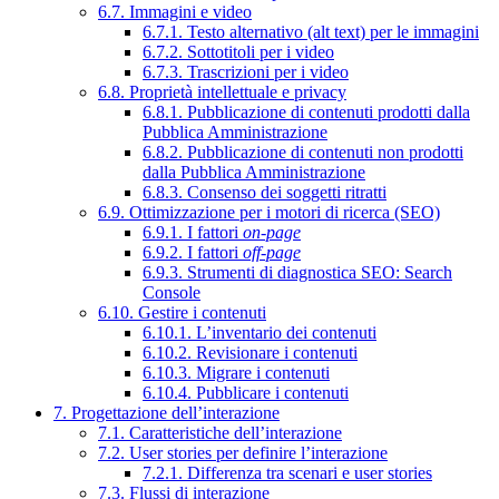
6.7. Immagini e video
6.7.1. Testo alternativo (alt text) per le immagini
6.7.2. Sottotitoli per i video
6.7.3. Trascrizioni per i video
6.8. Proprietà intellettuale e privacy
6.8.1. Pubblicazione di contenuti prodotti dalla
Pubblica Amministrazione
6.8.2. Pubblicazione di contenuti non prodotti
dalla Pubblica Amministrazione
6.8.3. Consenso dei soggetti ritratti
6.9. Ottimizzazione per i motori di ricerca (SEO)
6.9.1. I fattori
on-page
6.9.2. I fattori
off-page
6.9.3. Strumenti di diagnostica SEO: Search
Console
6.10. Gestire i contenuti
6.10.1. L’inventario dei contenuti
6.10.2. Revisionare i contenuti
6.10.3. Migrare i contenuti
6.10.4. Pubblicare i contenuti
7. Progettazione dell’interazione
7.1. Caratteristiche dell’interazione
7.2. User stories per definire l’interazione
7.2.1. Differenza tra scenari e user stories
7.3. Flussi di interazione