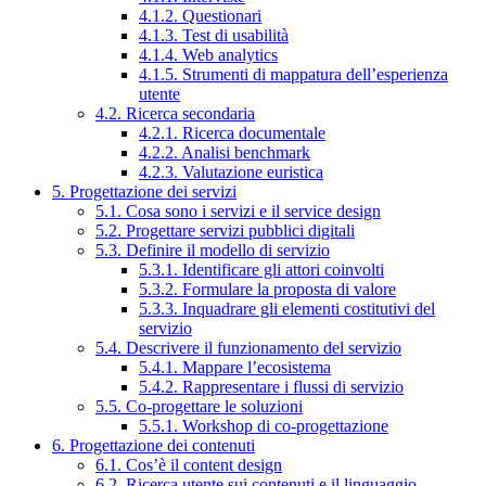
4.1.2. Questionari
4.1.3. Test di usabilità
4.1.4. Web analytics
4.1.5. Strumenti di mappatura dell’esperienza
utente
4.2. Ricerca secondaria
4.2.1. Ricerca documentale
4.2.2. Analisi benchmark
4.2.3. Valutazione euristica
5. Progettazione dei servizi
5.1. Cosa sono i servizi e il service design
5.2. Progettare servizi pubblici digitali
5.3. Definire il modello di servizio
5.3.1. Identificare gli attori coinvolti
5.3.2. Formulare la proposta di valore
5.3.3. Inquadrare gli elementi costitutivi del
servizio
5.4. Descrivere il funzionamento del servizio
5.4.1. Mappare l’ecosistema
5.4.2. Rappresentare i flussi di servizio
5.5. Co-progettare le soluzioni
5.5.1. Workshop di co-progettazione
6. Progettazione dei contenuti
6.1. Cos’è il content design
6.2. Ricerca utente sui contenuti e il linguaggio