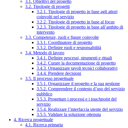
3.1. Obiettivi del progetto
3.2. Tipologie di progetti
3.2.1. Tipologie di progetto in base agli attori
coinvolti nel servizio
3.2.2. Tipologie di progetto in base al focus
3.2.3. Tipologie di progetto in base all’ambito di
intervento
3.3. Competenze, ruoli e figure coinvolte
3.3.1. Coordinatore di progetto
3.3.2. Definire ruoli e responsabilità
3.4. Metodo di lavoro
3.4.1. Definire processi, strumenti e rituali
3.4.2. Curare la documentazione di progetto
3.4.3. Organizzare tavoli tecnici collaborativi
3.4.4. Prendere decisioni
3.5. Il processo progettuale
3.5.1. Organizzare il progetto e la sua gestione
3.5.2. Comprendere il contesto d’uso del servizio
pubblico
3.5.3. Progettare i processi e i
touchpoint
del
servizio
3.5.4. Realizzare l’interfaccia utente del servizio
3.5.5. Validare la soluzione ottenuta
4. Ricerca progettuale
4.1. Ricerca primaria