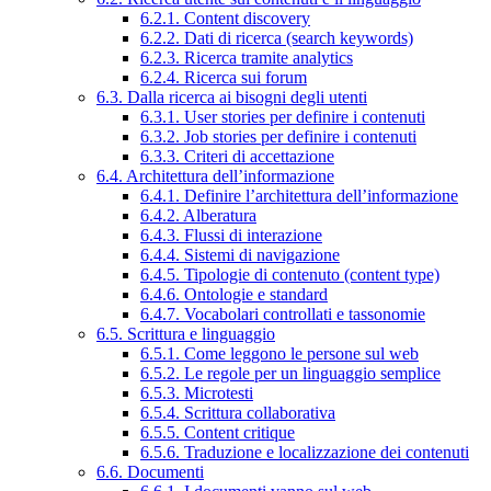
6.2.1. Content discovery
6.2.2. Dati di ricerca (search keywords)
6.2.3. Ricerca tramite analytics
6.2.4. Ricerca sui forum
6.3. Dalla ricerca ai bisogni degli utenti
6.3.1. User stories per definire i contenuti
6.3.2. Job stories per definire i contenuti
6.3.3. Criteri di accettazione
6.4. Architettura dell’informazione
6.4.1. Definire l’architettura dell’informazione
6.4.2. Alberatura
6.4.3. Flussi di interazione
6.4.4. Sistemi di navigazione
6.4.5. Tipologie di contenuto (content type)
6.4.6. Ontologie e standard
6.4.7. Vocabolari controllati e tassonomie
6.5. Scrittura e linguaggio
6.5.1. Come leggono le persone sul web
6.5.2. Le regole per un linguaggio semplice
6.5.3. Microtesti
6.5.4. Scrittura collaborativa
6.5.5. Content critique
6.5.6. Traduzione e localizzazione dei contenuti
6.6. Documenti