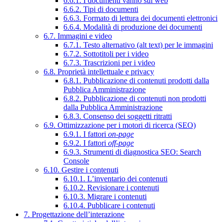
6.6.1. I documenti vanno sul web
6.6.2. Tipi di documenti
6.6.3. Formato di lettura dei documenti elettronici
6.6.4. Modalità di produzione dei documenti
6.7. Immagini e video
6.7.1. Testo alternativo (alt text) per le immagini
6.7.2. Sottotitoli per i video
6.7.3. Trascrizioni per i video
6.8. Proprietà intellettuale e privacy
6.8.1. Pubblicazione di contenuti prodotti dalla
Pubblica Amministrazione
6.8.2. Pubblicazione di contenuti non prodotti
dalla Pubblica Amministrazione
6.8.3. Consenso dei soggetti ritratti
6.9. Ottimizzazione per i motori di ricerca (SEO)
6.9.1. I fattori
on-page
6.9.2. I fattori
off-page
6.9.3. Strumenti di diagnostica SEO: Search
Console
6.10. Gestire i contenuti
6.10.1. L’inventario dei contenuti
6.10.2. Revisionare i contenuti
6.10.3. Migrare i contenuti
6.10.4. Pubblicare i contenuti
7. Progettazione dell’interazione