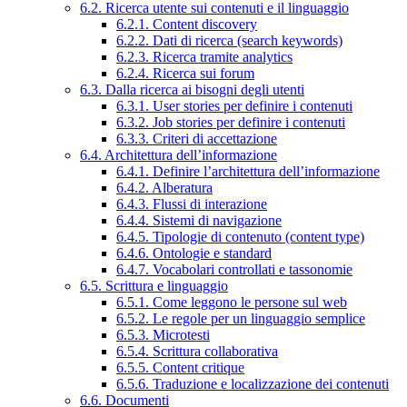
6.2. Ricerca utente sui contenuti e il linguaggio
6.2.1. Content discovery
6.2.2. Dati di ricerca (search keywords)
6.2.3. Ricerca tramite analytics
6.2.4. Ricerca sui forum
6.3. Dalla ricerca ai bisogni degli utenti
6.3.1. User stories per definire i contenuti
6.3.2. Job stories per definire i contenuti
6.3.3. Criteri di accettazione
6.4. Architettura dell’informazione
6.4.1. Definire l’architettura dell’informazione
6.4.2. Alberatura
6.4.3. Flussi di interazione
6.4.4. Sistemi di navigazione
6.4.5. Tipologie di contenuto (content type)
6.4.6. Ontologie e standard
6.4.7. Vocabolari controllati e tassonomie
6.5. Scrittura e linguaggio
6.5.1. Come leggono le persone sul web
6.5.2. Le regole per un linguaggio semplice
6.5.3. Microtesti
6.5.4. Scrittura collaborativa
6.5.5. Content critique
6.5.6. Traduzione e localizzazione dei contenuti
6.6. Documenti