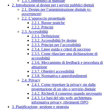
1.3. Contribuisci al manuale
2. Introduzione al design per i servizi pubblici digitali
2.1. Design per l’amministrazione digitale (
e-
government
)
2.2. L’approccio progettuale
2.2.1. Buone pratiche
2.2.2. Principi
2.3. Accessibilità
2.3.1. Definizione
2.3.2. Accessibilità by design
2.3.3. Principi per l’accessibilità
2.3.4. Linee guida e criteri di successo
2.3.5. Come rilasciare una dichiarazione di
accessibilità
2.3.6. Meccanismo di feedback e procedura di
attuazione
2.3.7. Obiettivi accessibilità
2.3.8. Normativa e approfondimenti
2.4. Privacy
2.4.1. Come rispettare la privacy sin dalla
progettazione di un sito o servizio digitale
2.4.2. Richiedi il consenso quando necessario
2.4.3. Le basi del sito web: architettura,
informativa privacy, riferimenti DPO
3. Pianificazione, gestione e strategia