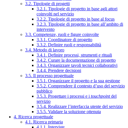
3.2. Tipologie di progetti
3.2.1. Tipologie di progetto in base agli attori
coinvolti nel servizio
3.2.2. Tipologie di progetto in base al focus
3.2.3. Tipologie di progetto in base all’ambito di
intervento
3.3. Competenze, ruoli e figure coinvolte
3.3.1. Coordinatore di progetto
3.3.2. Definire ruoli e responsabilità
3.4. Metodo di lavoro
3.4.1. Definire processi, strumenti e rituali
3.4.2. Curare la documentazione di progetto
3.4.3. Organizzare tavoli tecnici collaborativi
3.4.4. Prendere decisioni
3.5. Il processo progettuale
3.5.1. Organizzare il progetto e la sua gestione
3.5.2. Comprendere il contesto d’uso del servizio
pubblico
3.5.3. Progettare i processi e i
touchpoint
del
servizio
3.5.4. Realizzare l’interfaccia utente del servizio
3.5.5. Validare la soluzione ottenuta
4. Ricerca progettuale
4.1. Ricerca primaria
4.1.1. Interviste