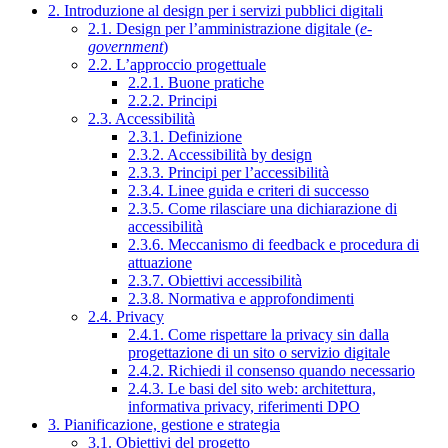
2. Introduzione al design per i servizi pubblici digitali
2.1. Design per l’amministrazione digitale (
e-
government
)
2.2. L’approccio progettuale
2.2.1. Buone pratiche
2.2.2. Principi
2.3. Accessibilità
2.3.1. Definizione
2.3.2. Accessibilità by design
2.3.3. Principi per l’accessibilità
2.3.4. Linee guida e criteri di successo
2.3.5. Come rilasciare una dichiarazione di
accessibilità
2.3.6. Meccanismo di feedback e procedura di
attuazione
2.3.7. Obiettivi accessibilità
2.3.8. Normativa e approfondimenti
2.4. Privacy
2.4.1. Come rispettare la privacy sin dalla
progettazione di un sito o servizio digitale
2.4.2. Richiedi il consenso quando necessario
2.4.3. Le basi del sito web: architettura,
informativa privacy, riferimenti DPO
3. Pianificazione, gestione e strategia
3.1. Obiettivi del progetto