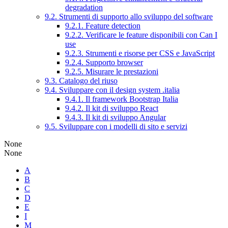
degradation
9.2. Strumenti di supporto allo sviluppo del software
9.2.1. Feature detection
9.2.2. Verificare le feature disponibili con Can I
use
9.2.3. Strumenti e risorse per CSS e JavaScript
9.2.4. Supporto browser
9.2.5. Misurare le prestazioni
9.3. Catalogo del riuso
9.4. Sviluppare con il design system .italia
9.4.1. Il framework Bootstrap Italia
9.4.2. Il kit di sviluppo React
9.4.3. Il kit di sviluppo Angular
9.5. Sviluppare con i modelli di sito e servizi
None
None
A
B
C
D
E
I
M