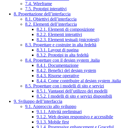
7.4. Wireframe
7.5. Prototipi interattivi
8. Progettazione dell’interfaccia
8.1. Obiettivi dell’interfaccia
8.2. Elementi dell’interfaccia
8.2.1. Elementi di composizione
8.2.2. Elementi interattivi
8.2.3. Elementi testuali (microtesti)
8.3. Progettare e costruire in alta fedeltà
8.3.1. Layout di pagina
8.3.2. Prototipi in alta fedeltà
8.4. Progettare con il design system .italia
8.4.1. Documentazione
8.4.2. Benefici del design system
8.4.3. Risorse operative
8.4.4. Come contribuire al design system .italia
8.5. Progettare con i modelli di sito e servizi
8.5.1. Vantaggi dell’utilizzo dei modelli
8.5.2. I modelli di sito e servizi disponibili
9. Sviluppo dell’interfaccia
9.1. Approccio allo sviluppo
9.1.1. Attività preliminari
9.1.2. Web design responsivo e accessibile
9.1.3. Mobile first
9.1.4. Progressive enhancement e Graceful