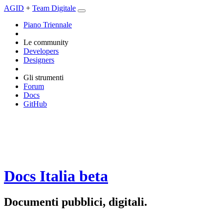
AGID
+
Team Digitale
Piano Triennale
Le community
Developers
Designers
Gli strumenti
Forum
Docs
GitHub
Docs Italia
beta
Documenti pubblici, digitali.