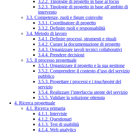
3.2.2. Tipologie di progetto in base al focus
3.2.3. Tipologie di progetto in base all’ambito di
intervento
3.3. Competenze, ruoli e figure coinvolte
3.3.1. Coordinatore di progetto
3.3.2. Definire ruoli e responsabilità
3.4. Metodo di lavoro
3.4.1. Definire processi, strumenti e rituali
3.4.2. Curare la documentazione di progetto
3.4.3. Organizzare tavoli tecnici collaborativi
3.4.4. Prendere decisioni
3.5. Il processo progettuale
3.5.1. Organizzare il progetto e la sua gestione
3.5.2. Comprendere il contesto d’uso del servizio
pubblico
3.5.3. Progettare i processi e i
touchpoint
del
servizio
3.5.4. Realizzare l’interfaccia utente del servizio
3.5.5. Validare la soluzione ottenuta
4. Ricerca progettuale
4.1. Ricerca primaria
4.1.1. Interviste
4.1.2. Questionari
4.1.3. Test di usabilità
4.1.4. Web analytics