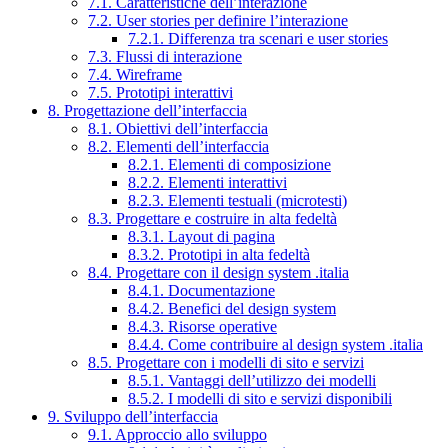
7.1. Caratteristiche dell’interazione
7.2. User stories per definire l’interazione
7.2.1. Differenza tra scenari e user stories
7.3. Flussi di interazione
7.4. Wireframe
7.5. Prototipi interattivi
8. Progettazione dell’interfaccia
8.1. Obiettivi dell’interfaccia
8.2. Elementi dell’interfaccia
8.2.1. Elementi di composizione
8.2.2. Elementi interattivi
8.2.3. Elementi testuali (microtesti)
8.3. Progettare e costruire in alta fedeltà
8.3.1. Layout di pagina
8.3.2. Prototipi in alta fedeltà
8.4. Progettare con il design system .italia
8.4.1. Documentazione
8.4.2. Benefici del design system
8.4.3. Risorse operative
8.4.4. Come contribuire al design system .italia
8.5. Progettare con i modelli di sito e servizi
8.5.1. Vantaggi dell’utilizzo dei modelli
8.5.2. I modelli di sito e servizi disponibili
9. Sviluppo dell’interfaccia
9.1. Approccio allo sviluppo